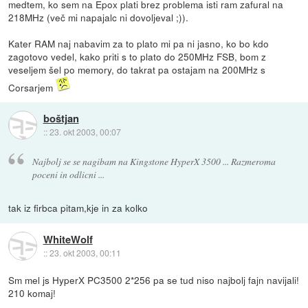
medtem, ko sem na Epox plati brez problema isti ram zafural na
218MHz (več mi napajalc ni dovoljeval ;)).
Kater RAM naj nabavim za to plato mi pa ni jasno, ko bo kdo
zagotovo vedel, kako priti s to plato do 250MHz FSB, bom z
veseljem šel po memory, do takrat pa ostajam na 200MHz s
Corsarjem
boštjan
::
23. okt 2003, 00:07
Najbolj se se nagibam na Kingstone HyperX 3500 ... Razmeroma
poceni in odlicni ...
tak iz firbca pitam,kje in za kolko
WhiteWolf
::
23. okt 2003, 00:11
Sm mel js HyperX PC3500 2*256 pa se tud niso najbolj fajn navijali!
210 komaj!