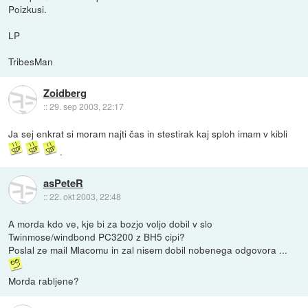
Poizkusi.
LP
TribesMan
Zoidberg
::
29. sep 2003, 22:17
Ja sej enkrat si moram najti čas in stestirak kaj sploh imam v kibli
.
asPeteR
::
22. okt 2003, 22:48
A morda kdo ve, kje bi za bozjo voljo dobil v slo
Twinmose/windbond PC3200 z BH5 cipi?
Poslal ze mail Mlacomu in zal nisem dobil nobenega odgovora ...
Morda rabljene?