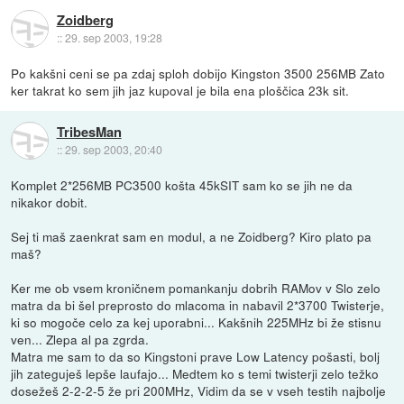
Zoidberg
::
29. sep 2003, 19:28
Po kakšni ceni se pa zdaj sploh dobijo Kingston 3500 256MB Zato
ker takrat ko sem jih jaz kupoval je bila ena ploščica 23k sit.
TribesMan
::
29. sep 2003, 20:40
Komplet 2*256MB PC3500 košta 45kSIT sam ko se jih ne da
nikakor dobit.
Sej ti maš zaenkrat sam en modul, a ne Zoidberg? Kiro plato pa
maš?
Ker me ob vsem kroničnem pomankanju dobrih RAMov v Slo zelo
matra da bi šel preprosto do mlacoma in nabavil 2*3700 Twisterje,
ki so mogoče celo za kej uporabni... Kakšnih 225MHz bi že stisnu
ven... Zlepa al pa zgrda.
Matra me sam to da so Kingstoni prave Low Latency pošasti, bolj
jih zateguješ lepše laufajo... Medtem ko s temi twisterji zelo težko
dosežeš 2-2-2-5 že pri 200MHz, Vidim da se v vseh testih najbolje