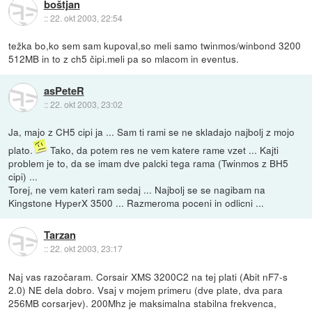
boštjan
::
22. okt 2003, 22:54
težka bo,ko sem sam kupoval,so meli samo twinmos/winbond 3200
512MB in to z ch5 čipi.meli pa so mlacom in eventus.
asPeteR
::
22. okt 2003, 23:02
Ja, majo z CH5 cipi ja ... Sam ti rami se ne skladajo najbolj z mojo
plato.
Tako, da potem res ne vem katere rame vzet ... Kajti
problem je to, da se imam dve palcki tega rama (Twinmos z BH5
cipi) ...
Torej, ne vem kateri ram sedaj ... Najbolj se se nagibam na
Kingstone HyperX 3500 ... Razmeroma poceni in odlicni ...
Tarzan
::
22. okt 2003, 23:17
Naj vas razočaram. Corsair XMS 3200C2 na tej plati (Abit nF7-s
2.0) NE dela dobro. Vsaj v mojem primeru (dve plate, dva para
256MB corsarjev). 200Mhz je maksimalna stabilna frekvenca,