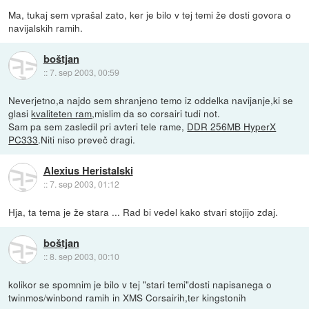
Ma, tukaj sem vprašal zato, ker je bilo v tej temi že dosti govora o
navijalskih ramih.
boštjan
::
7. sep 2003, 00:59
Neverjetno,a najdo sem shranjeno temo iz oddelka navijanje,ki se
glasi
kvaliteten ram
,mislim da so corsairi tudi not.
Sam pa sem zasledil pri avteri tele rame,
DDR 256MB HyperX
PC333
.Niti niso preveč dragi.
Alexius Heristalski
::
7. sep 2003, 01:12
Hja, ta tema je že stara ... Rad bi vedel kako stvari stojijo zdaj.
boštjan
::
8. sep 2003, 00:10
kolikor se spomnim je bilo v tej "stari temi"dosti napisanega o
twinmos/winbond ramih in XMS Corsairih,ter kingstonih