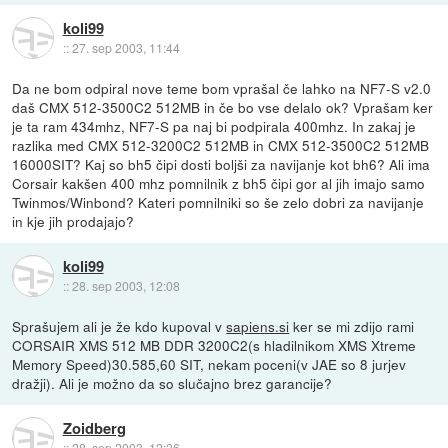
koli99
::
27. sep 2003, 11:44
Da ne bom odpiral nove teme bom vprašal če lahko na NF7-S v2.0
daš CMX 512-3500C2 512MB in če bo vse delalo ok? Vprašam ker
je ta ram 434mhz, NF7-S pa naj bi podpirala 400mhz. In zakaj je
razlika med CMX 512-3200C2 512MB in CMX 512-3500C2 512MB
16000SIT? Kaj so bh5 čipi dosti boljši za navijanje kot bh6? Ali ima
Corsair kakšen 400 mhz pomnilnik z bh5 čipi gor al jih imajo samo
Twinmos/Winbond? Kateri pomnilniki so še zelo dobri za navijanje
in kje jih prodajajo?
koli99
::
28. sep 2003, 12:08
Sprašujem ali je že kdo kupoval v
sapiens.si
ker se mi zdijo rami
CORSAIR XMS 512 MB DDR 3200C2(s hladilnikom XMS Xtreme
Memory Speed)30.585,60 SIT, nekam poceni(v JAE so 8 jurjev
dražji). Ali je možno da so slučajno brez garancije?
Zoidberg
::
28. sep 2003, 12:36