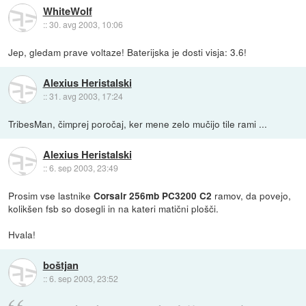
WhiteWolf
::
30. avg 2003, 10:06
Jep, gledam prave voltaze! Baterijska je dosti visja: 3.6!
Alexius Heristalski
::
31. avg 2003, 17:24
TribesMan, čimprej poročaj, ker mene zelo mučijo tile rami ...
Alexius Heristalski
::
6. sep 2003, 23:49
Prosim vse lastnike
ramov, da povejo,
Corsair 256mb PC3200 C2
kolikšen fsb so dosegli in na kateri matični plošči.
Hvala!
boštjan
::
6. sep 2003, 23:52