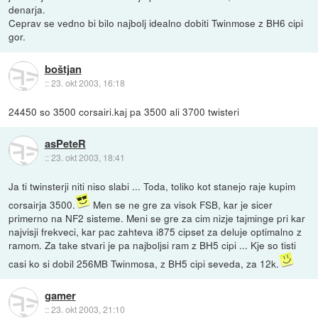
denarja.
Ceprav se vedno bi bilo najbolj idealno dobiti Twinmose z BH6 cipi
gor.
boštjan
::
23. okt 2003, 16:18
24450 so 3500 corsairi.kaj pa 3500 ali 3700 twisteri
asPeteR
::
23. okt 2003, 18:41
Ja ti twinsterji niti niso slabi ... Toda, toliko kot stanejo raje kupim
corsairja 3500.
Men se ne gre za visok FSB, kar je sicer
primerno na NF2 sisteme. Meni se gre za cim nizje tajminge pri kar
najvisji frekveci, kar pac zahteva i875 cipset za deluje optimalno z
ramom. Za take stvari je pa najboljsi ram z BH5 cipi ... Kje so tisti
casi ko si dobil 256MB Twinmosa, z BH5 cipi seveda, za 12k.
gamer
::
23. okt 2003, 21:10