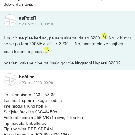
dobro da naviti.
asPeteR
::
23. okt 2003, 09:13
Hm, nic ne pise keri so, pa sem sklepal da so 3200.
No, v bistvu
se ve po tem 200MHz, cl2 -> 3200 ... No, ucer je blo ze majhen
pozn k sem to gledal.
boštjan, kaksne cipe pa imajo gor tile kingstoni HyperX 3200?
boštjan
::
23. okt 2003, 09:28
To mi napiše AIDA32, v3.85
Lastnosti spominskega modula
Ime modula Kingston K
Serijska številka 030484B9h
Velikost modula 256 MB (1 rows, 4 banks)
Tip modula Unbuffered
Tip spomina DDR SDRAM
Hitrost spomina PC3200 (200 MHz)