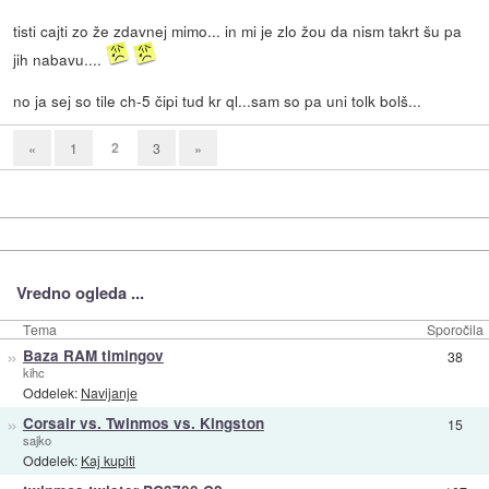
tisti cajti zo že zdavnej mimo... in mi je zlo žou da nism takrt šu pa
jih nabavu....
no ja sej so tile ch-5 čipi tud kr ql...sam so pa uni tolk bolš...
2
«
1
3
»
Vredno ogleda ...
Tema
Sporočila
»
Baza RAM timingov
38
kihc
Oddelek:
Navijanje
»
Corsair vs. Twinmos vs. Kingston
15
sajko
Oddelek:
Kaj kupiti