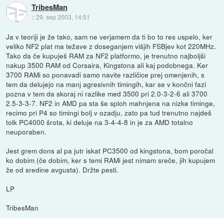
TribesMan
::
29. sep 2003, 14:51
Ja v teoriji je že tako, sam ne verjamem da ti bo to res uspelo, ker
veliko NF2 plat ma težave z doseganjem višjih FSBjev kot 220MHz.
Tako da če kupuješ RAM za NF2 platformo, je trenutno najboljši
nakup 3500 RAM od Corsaira, Kingstona ali kaj podobnega. Ker
3700 RAMi so ponavadi samo navite različice prej omenjenih, s
tem da delujejo na manj agresivnih timingih, kar se v končni fazi
pozna v tem da skoraj ni razlike med 3500 pri 2.0-3-2-6 ali 3700
2.5-3-3-7. NF2 in AMD pa sta še sploh mahnjena na nizke timinge,
recimo pri P4 so timingi bolj v ozadju, zato pa tud trenutno najdeš
tolk PC4000 šrota, ki deluje na 3-4-4-8 in je za AMD totalno
neuporaben.
Jest grem dons al pa jutr iskat PC3500 od kingstona, bom poročal
ko dobim (če dobim, ker s temi RAMi jest nimam sreče, jih kupujem
že od sredine avgusta). Držte pesti.
LP
TribesMan