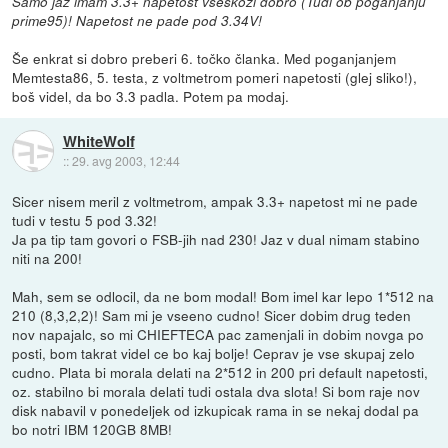
Samo jaz imam 3.3+ napetost vseskozi dobro (Tudi ob poganjanju
prime95)! Napetost ne pade pod 3.34V!
Še enkrat si dobro preberi 6. točko članka. Med poganjanjem
Memtesta86, 5. testa, z voltmetrom pomeri napetosti (glej sliko!),
boš videl, da bo 3.3 padla. Potem pa modaj.
WhiteWolf
::
29. avg 2003, 12:44
Sicer nisem meril z voltmetrom, ampak 3.3+ napetost mi ne pade
tudi v testu 5 pod 3.32!
Ja pa tip tam govori o FSB-jih nad 230! Jaz v dual nimam stabino
niti na 200!
Mah, sem se odlocil, da ne bom modal! Bom imel kar lepo 1*512 na
210 (8,3,2,2)! Sam mi je vseeno cudno! Sicer dobim drug teden
nov napajalc, so mi CHIEFTECA pac zamenjali in dobim novga po
posti, bom takrat videl ce bo kaj bolje! Ceprav je vse skupaj zelo
cudno. Plata bi morala delati na 2*512 in 200 pri default napetosti,
oz. stabilno bi morala delati tudi ostala dva slota! Si bom raje nov
disk nabavil v ponedeljek od izkupicak rama in se nekaj dodal pa
bo notri IBM 120GB 8MB!