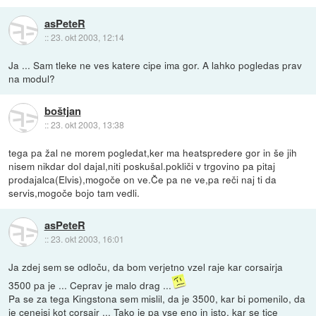
asPeteR
::
23. okt 2003, 12:14
Ja ... Sam tleke ne ves katere cipe ima gor. A lahko pogledas prav
na modul?
boštjan
::
23. okt 2003, 13:38
tega pa žal ne morem pogledat,ker ma heatspredere gor in še jih
nisem nikdar dol dajal,niti poskušal.pokliči v trgovino pa pitaj
prodajalca(Elvis),mogoče on ve.Če pa ne ve,pa reči naj ti da
servis,mogoče bojo tam vedli.
asPeteR
::
23. okt 2003, 16:01
Ja zdej sem se odloču, da bom verjetno vzel raje kar corsairja
3500 pa je ... Ceprav je malo drag ...
Pa se za tega Kingstona sem mislil, da je 3500, kar bi pomenilo, da
je cenejsi kot corsair ... Tako je pa vse eno in isto, kar se tice