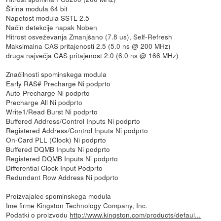
Širina modula 64 bit
Napetost modula SSTL 2.5
Način detekcije napak Noben
Hitrost osveževanja Zmanjšano (7.8 us), Self-Refresh
Maksimalna CAS pritajenosti 2.5 (5.0 ns @ 200 MHz)
druga največja CAS pritajenost 2.0 (6.0 ns @ 166 MHz)
Značilnosti spominskega modula
Early RAS# Precharge Ni podprto
Auto-Precharge Ni podprto
Precharge All Ni podprto
Write1/Read Burst Ni podprto
Buffered Address/Control Inputs Ni podprto
Registered Address/Control Inputs Ni podprto
On-Card PLL (Clock) Ni podprto
Buffered DQMB Inputs Ni podprto
Registered DQMB Inputs Ni podprto
Differential Clock Input Podprto
Redundant Row Address Ni podprto
Proizvajalec spominskega modula
Ime firme Kingston Technology Company, Inc.
Podatki o proizvodu
http://www.kingston.com/products/defaul...