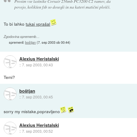
Prosim vse lastnike Corsair 256mb PC3200 C2 ramov, da
povejo, kolikšen fsb so dosegli in na kateri matični plošči.
To bi lahko
tukaj vprašal
Zgodovina sprememb…
spremenil:
boštjan
(
7. sep 2003 ob 00:44
)
Alexius Heristalski
::
7. sep 2003, 00:43
Temi?
boštjan
::
7. sep 2003, 00:45
sorry my mistake,popravljeno
Alexius Heristalski
::
7. sep 2003, 00:52