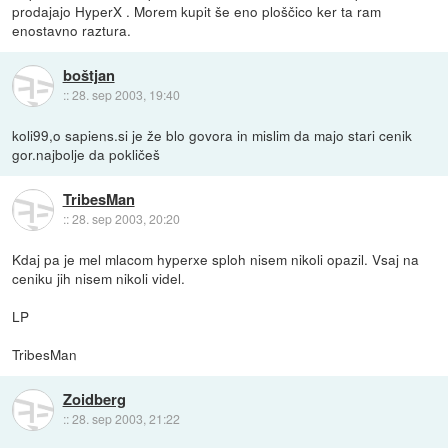
prodajajo HyperX . Morem kupit še eno ploščico ker ta ram
enostavno raztura.
boštjan
::
28. sep 2003, 19:40
koli99,o sapiens.si je že blo govora in mislim da majo stari cenik
gor.najbolje da pokličeš
TribesMan
::
28. sep 2003, 20:20
Kdaj pa je mel mlacom hyperxe sploh nisem nikoli opazil. Vsaj na
ceniku jih nisem nikoli videl.
LP
TribesMan
Zoidberg
::
28. sep 2003, 21:22