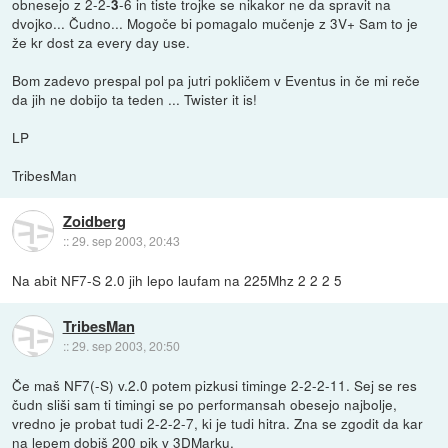
obnesejo z 2-2-
-6 in tiste trojke se nikakor ne da spravit na
3
dvojko... Čudno... Mogoče bi pomagalo mučenje z 3V+ Sam to je
že kr dost za every day use.
Bom zadevo prespal pol pa jutri pokličem v Eventus in če mi reče
da jih ne dobijo ta teden ... Twister it is!
LP
TribesMan
Zoidberg
::
29. sep 2003, 20:43
Na abit NF7-S 2.0 jih lepo laufam na 225Mhz 2 2 2 5
TribesMan
::
29. sep 2003, 20:50
Če maš NF7(-S) v.2.0 potem pizkusi timinge 2-2-2-11. Sej se res
čudn sliši sam ti timingi se po performansah obesejo najbolje,
vredno je probat tudi 2-2-2-7, ki je tudi hitra. Zna se zgodit da kar
na lepem dobiš 200 pik v 3DMarku.