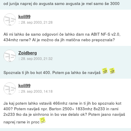
od junija naprej do avgusta samo avgusta je mel samo še 3000
koli99
::
28. sep 2003, 21:28
Ali mi lahko še samo odgovori če lahko dam na ABIT NF-S v2.0,
434mhz rame? Al je možno da jih matična nebo prepoznala?
Zoidberg
::
28. sep 2003, 21:32
Spoznala ti jih bo kot 400. Potem pa lahko še navijaš
koli99
::
29. sep 2003, 14:18
Ja kaj potem lahko vstaviš 466mhz rame in ti jih bo spoznalo kot
400? Potem naviješ npr. Barton 2500+ 1833mhz 8x233 in rami
2x233 tko da je sinhrono in bo vse delalo ok? Potem jasno navijaš
naprej rame in proc