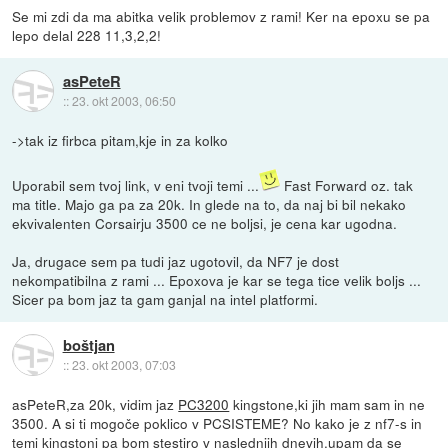
Se mi zdi da ma abitka velik problemov z rami! Ker na epoxu se pa
lepo delal 228 11,3,2,2!
asPeteR
::
23. okt 2003, 06:50
->tak iz firbca pitam,kje in za kolko
Uporabil sem tvoj link, v eni tvoji temi ...
Fast Forward oz. tak
ma title. Majo ga pa za 20k. In glede na to, da naj bi bil nekako
ekvivalenten Corsairju 3500 ce ne boljsi, je cena kar ugodna.
Ja, drugace sem pa tudi jaz ugotovil, da NF7 je dost
nekompatibilna z rami ... Epoxova je kar se tega tice velik boljs ...
Sicer pa bom jaz ta gam ganjal na intel platformi.
boštjan
::
23. okt 2003, 07:03
asPeteR,za 20k, vidim jaz
PC3200
kingstone,ki jih mam sam in ne
3500. A si ti mogoče poklico v PCSISTEME? No kako je z nf7-s in
temi kingstoni pa bom stestiro v naslednjih dnevih.upam da se