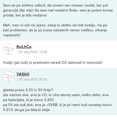
Sem se pa striktno odlocil, da nocem vec nicesar modat, ker pol
garancija dijo mijo! Ko sem mel modano 8rda+ sem je potem komaj
prodal, ker je bila modana!
Mah, men ni cist nic jasno, zakaj to abitko vsi tolk hvalijo, ma pa
tokl problemov, da je joj (noce nekaterih ramov (veliko), nihanje
napetosti)!
BoLhCa
::
29. avg 2003, 12:58
hvaljo (jaz tudi) jo predvsem zaradi OC lastnosti in moznosti!
VASkO
::
30. avg 2003, 00:38
gledas pravo 3.3V in 5V linijo?
sta namrec dve, ena je I/O, ki niha skoraj vsem, kolko vidim, ena
pa baterijska, ki je tocno 3.33V
pa 5V sta tudi dve, ena je +5VSB, ki je pri meni tudi nonstop tocno
5.01V, druga pa tista ki steje