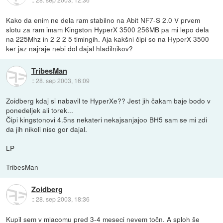
Kako da enim ne dela ram stabilno na Abit NF7-S 2.0 V prvem
slotu za ram imam Kingston HyperX 3500 256MB pa mi lepo dela
na 225Mhz in 2 2 2 5 timingih. Aja kakšni čipi so na HyperX 3500
ker jaz najraje nebi dol dajal hladilnikov?
TribesMan
::
28. sep 2003, 16:09
Zoidberg kdaj si nabavil te HyperXe?? Jest jih čakam baje bodo v
ponedeljek ali torek...
Čipi kingstonovi 4.5ns nekateri nekajsanjajoo BH5 sam se mi zdi
da jih nikoli niso gor dajal.
LP
TribesMan
Zoidberg
::
28. sep 2003, 18:36
Kupil sem v mlacomu pred 3-4 meseci nevem točn. A sploh še