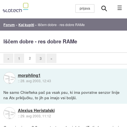
☰
Forum
»
Kaj kupiti
»
Iščem dobre - res dobre RAMe
Iščem dobre - res dobre RAMe
2
«
1
3
»
morphling1
::
28. avg 2003, 12:43
Ne samo Chiefteka pač pa vsak psu, ki ima povratne senzor linije
na Atx priključku, to jih pa imajo vsi boljši.
Alexius Heristalski
::
29. avg 2003, 11:12