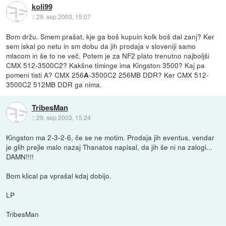
koli99
::
29. sep 2003, 15:07
Bom držu. Smem prašat, kje ga boš kupuin kolk boš dal zanj? Ker
sem iskal po netu in sm dobu da jih prodaja v sloveniji samo
mlacom in še to ne več. Potem je za NF2 plato trenutno najboljši
CMX 512-3500C2? Kakšne timinge ima Kingston 3500? Kaj pa
pomeni tisti A? CMX 256
-3500C2 256MB DDR? Ker CMX 512-
A
3500C2 512MB DDR ga nima.
TribesMan
::
29. sep 2003, 15:24
Kingston ma 2-3-2-6, če se ne motim. Prodaja jih eventus, vendar
je glih prejle malo nazaj Thanatos napisal, da jih še ni na zalogi...
DAMN!!!!
Bom klical pa vprašal kdaj dobijo.
LP
TribesMan