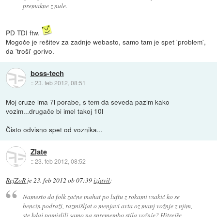
premakne z nule.
PD TDI ftw.
Mogoče je rešitev za zadnje webasto, samo tam je spet 'problem',
da 'troši' gorivo.
boss-tech
::
23. feb 2012, 08:51
Moj cruze ima 7l porabe, s tem da seveda pazim kako
vozim...drugače bi imel takoj 10l
Čisto odvisno spet od voznika...
Zlate
::
23. feb 2012, 08:52
RejZoR
je
23. feb 2012 ob 07:39
izjavil
:
Namesto da folk začne mahat po luftu z rokami vsakič ko se
bencin podraži, razmišljat o menjavi avta oz manj vožnje z njim,
ste kdaj pomislili samo na spremembo stila vožnje? Hitrejše