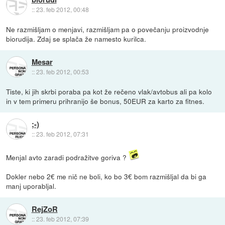
::
23. feb 2012, 00:48
Ne razmišljam o menjavi, razmišljam pa o povečanju proizvodnje
biorudija. Zdaj se splača že namesto kurilca.
Mesar
::
23. feb 2012, 00:53
Tiste, ki jih skrbi poraba pa kot že rečeno vlak/avtobus ali pa kolo
in v tem primeru prihranijo še bonus, 50EUR za karto za fitnes.
;-)
::
23. feb 2012, 07:31
Menjal avto zaradi podražitve goriva ?
Dokler nebo 2€ me nič ne boli, ko bo 3€ bom razmišljal da bi ga
manj uporabljal.
RejZoR
::
23. feb 2012, 07:39