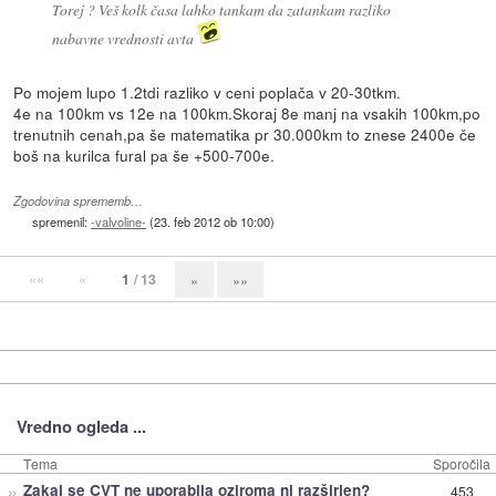
Torej ? Veš kolk časa lahko tankam da zatankam razliko
nabavne vrednosti avta
Po mojem lupo 1.2tdi razliko v ceni poplača v 20-30tkm.
4e na 100km vs 12e na 100km.Skoraj 8e manj na vsakih 100km,po
trenutnih cenah,pa še matematika pr 30.000km to znese 2400e če
boš na kurilca fural pa še +500-700e.
Zgodovina sprememb…
spremenil:
-valvoline-
(
23. feb 2012 ob 10:00
)
««
«
1
/ 13
»
»»
Vredno ogleda ...
Tema
Sporočila
»
Zakaj se CVT ne uporablja oziroma ni razširjen?
453