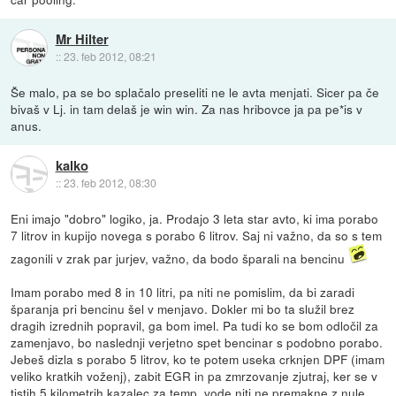
Mr Hilter
::
23. feb 2012, 08:21
Še malo, pa se bo splačalo preseliti ne le avta menjati. Sicer pa če
bivaš v Lj. in tam delaš je win win. Za nas hribovce ja pa pe*is v
anus.
kalko
::
23. feb 2012, 08:30
Eni imajo "dobro" logiko, ja. Prodajo 3 leta star avto, ki ima porabo
7 litrov in kupijo novega s porabo 6 litrov. Saj ni važno, da so s tem
zagonili v zrak par jurjev, važno, da bodo šparali na bencinu
Imam porabo med 8 in 10 litri, pa niti ne pomislim, da bi zaradi
šparanja pri bencinu šel v menjavo. Dokler mi bo ta služil brez
dragih izrednih popravil, ga bom imel. Pa tudi ko se bom odločil za
zamenjavo, bo naslednji verjetno spet bencinar s podobno porabo.
Jebeš dizla s porabo 5 litrov, ko te potem useka crknjen DPF (imam
veliko kratkih voženj), zabit EGR in pa zmrzovanje zjutraj, ker se v
tistih 5 kilometrih kazalec za temp. vode niti ne premakne z nule.