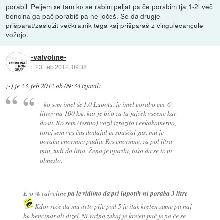
porabil. Peljem se tam ko se rabim peljat pa če porabim tja 1-2l več
bencina ga pač porabiš pa ne jočeš. Se da drugje
prišparat/zaslužit večkratnik tega kaj prišparaš z cingulecangule
vožnjo.
-valvoline-
::
23. feb 2012, 09:38
;-)
je
23. feb 2012 ob 09:34
izjavil
:
- ko sem imel še 1.0 Lupota, je imel porabo cca 6
litrov na 100 km, kar je bilo za ta jajček vseeno kar
dosti. Ko sem (testno) vozil izrazito neekakomerno,
torej sem ves čas dodajal in spuščal gas, mu je
poraba enormno padla. Res enormno, za pol litra
min, tudi do litra. Žena je njurila, tako da se to ni
obneslo.
Evo @valvoline
pa le vidimo da pri lupotih ni poraba 3 litre
Kdor reče da mu avto pije pod 5 je itak kreten zame pa naj
bo bencinar ali dizel. Ni važno zakaj je kreten pač je pa če se