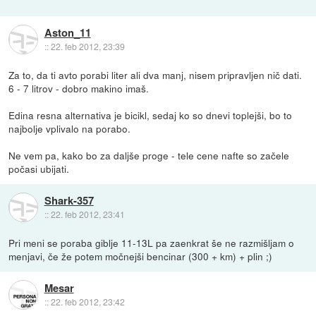
Aston_11
::
22. feb 2012, 23:39
Za to, da ti avto porabi liter ali dva manj, nisem pripravljen nič dati.
6 - 7 litrov - dobro makino imaš.
Edina resna alternativa je bicikl, sedaj ko so dnevi toplejši, bo to
najbolje vplivalo na porabo.
Ne vem pa, kako bo za daljše proge - tele cene nafte so začele
počasi ubijati.
Shark-357
::
22. feb 2012, 23:41
Pri meni se poraba giblje 11-13L pa zaenkrat še ne razmišljam o
menjavi, če že potem močnejši bencinar (300 + km) + plin ;)
Mesar
::
22. feb 2012, 23:42