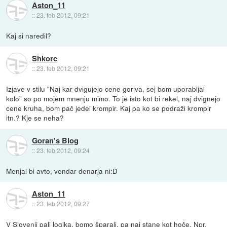
Aston_11
::
23. feb 2012, 09:21
Kaj si naredil?
Shkorc
::
23. feb 2012, 09:21
Izjave v stilu "Naj kar dvigujejo cene goriva, sej bom uporabljal
kolo" so po mojem mnenju mimo. To je isto kot bi rekel, naj dvignejo
cene kruha, bom pač jedel krompir. Kaj pa ko se podraži krompir
itn.? Kje se neha?
Goran's Blog
::
23. feb 2012, 09:24
Menjal bi avto, vendar denarja ni:D
Aston_11
::
23. feb 2012, 09:27
V Slovenij pali logika, bomo šparali, pa naj stane kot hoče. Npr.