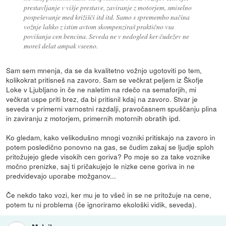
prestavljanje v višje prestave, zaviranje z motorjem, smiselno
pospeševanje med križišči itd itd. Samo s spremembo načina
vožnje lahko z istim avtom skompenziraš praktično vsa
povišanja cen bencina. Seveda ne v nedogled ker čudežev ne
moreš delat ampak vseeno.
Sam sem mnenja, da se da kvalitetno vožnjo ugotoviti po tem,
kolikokrat pritisneš na zavoro. Sam se večkrat peljem iz Škofje
Loke v Ljubljano in če ne naletim na rdečo na semaforjih, mi
večkrat uspe priti brez, da bi pritisnil kdaj na zavoro. Stvar je
seveda v primerni varnostni razdalji, pravočasnem spuščanju plina
in zaviranju z motorjem, primernih motornih obratih ipd.
Ko gledam, kako velikodušno mnogi vozniki pritiskajo na zavoro in
potem posledično ponovno na gas, se čudim zakaj se ljudje sploh
pritožujejo glede visokih cen goriva? Po moje so za take voznike
močno prenizke, saj ti pričakujejo le nizke cene goriva in ne
predvidevajo uporabe možganov...
Če nekdo tako vozi, ker mu je to všeč in se ne pritožuje na cene,
potem tu ni problema (če ignoriramo ekološki vidik, seveda).