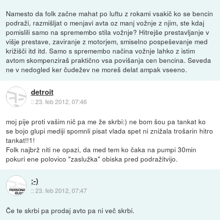
Namesto da folk začne mahat po luftu z rokami vsakič ko se bencin
podraži, razmišljat o menjavi avta oz manj vožnje z njim, ste kdaj
pomislili samo na spremembo stila vožnje? Hitrejše prestavljanje v
višje prestave, zaviranje z motorjem, smiselno pospeševanje med
križišči itd itd. Samo s spremembo načina vožnje lahko z istim
avtom skompenziraš praktično vsa povišanja cen bencina. Seveda
ne v nedogled ker čudežev ne moreš delat ampak vseeno.
detroit
::
23. feb 2012, 07:46
moj pije proti vašim nič pa me že skrbi:) ne bom šou pa tankat ko
se bojo glupi mediji spomnli pisat vlada spet ni znižala trošarin hitro
tankat!!1!
Folk najbrž niti ne opazi, da med tem ko čaka na pumpi 30min
pokuri ene polovico "zaslužka" obiska pred podražitvijo.
;-)
::
23. feb 2012, 07:47
Če te skrbi pa prodaj avto pa ni več skrbi.