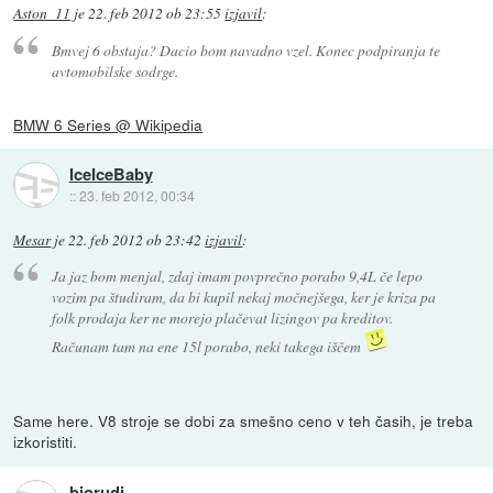
Aston_11
je
22. feb 2012 ob 23:55
izjavil
:
Bmvej 6 obstaja? Dacio bom navadno vzel. Konec podpiranja te
avtomobilske sodrge.
BMW 6 Series @ Wikipedia
IceIceBaby
::
23. feb 2012, 00:34
Mesar
je
22. feb 2012 ob 23:42
izjavil
:
Ja jaz bom menjal, zdaj imam povprečno porabo 9,4L če lepo
vozim pa študiram, da bi kupil nekaj močnejšega, ker je kriza pa
folk prodaja ker ne morejo plačevat lizingov pa kreditov.
Računam tam na ene 15l porabo, neki takega iščem
Same here. V8 stroje se dobi za smešno ceno v teh časih, je treba
izkoristiti.
biorudi