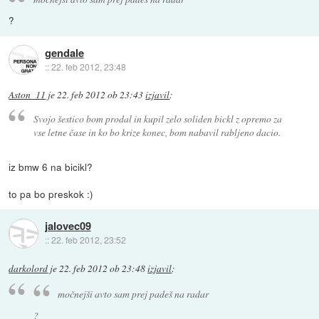
?
gendale
::
22. feb 2012, 23:48
Aston_11
je
22. feb 2012 ob 23:43
izjavil
:
Svojo šestico bom prodal in kupil zelo soliden bickl z opremo za
vse letne čase in ko bo krize konec, bom nabavil rabljeno dacio.
iz bmw 6 na bicikl?
to pa bo preskok :)
jalovec09
::
22. feb 2012, 23:52
darkolord
je
22. feb 2012 ob 23:48
izjavil
:
močnejši avto sam prej padeš na radar
?