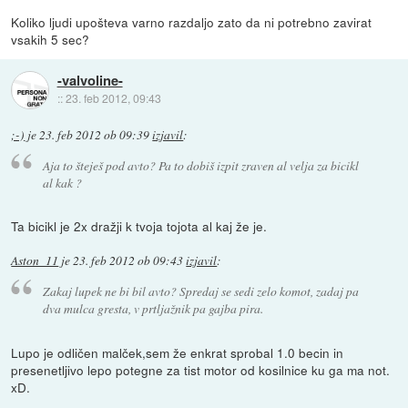
Koliko ljudi upošteva varno razdaljo zato da ni potrebno zavirat
vsakih 5 sec?
-valvoline-
::
23. feb 2012, 09:43
;-)
je
23. feb 2012 ob 09:39
izjavil
:
Aja to šteješ pod avto? Pa to dobiš izpit zraven al velja za bicikl
al kak ?
Ta bicikl je 2x dražji k tvoja tojota al kaj že je.
Aston_11
je
23. feb 2012 ob 09:43
izjavil
:
Zakaj lupek ne bi bil avto? Spredaj se sedi zelo komot, zadaj pa
dva mulca gresta, v prtljažnik pa gajba pira.
Lupo je odličen malček,sem že enkrat sprobal 1.0 becin in
presenetljivo lepo potegne za tist motor od kosilnice ku ga ma not.
xD.