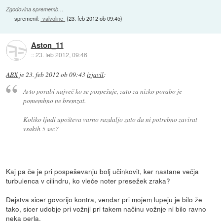
Zgodovina sprememb…
spremenil:
-valvoline-
(
23. feb 2012 ob 09:45
)
Aston_11
::
23. feb 2012, 09:46
ABX
je
23. feb 2012 ob 09:43
izjavil
:
Avto porabi največ ko se pospešuje, zato za nizko porabo je
pomembno ne bremzat.
Koliko ljudi upošteva varno razdaljo zato da ni potrebno zavirat
vsakih 5 sec?
Kaj pa če je pri pospeševanju bolj učinkovit, ker nastane večja
turbulenca v cilindru, ko vleče noter presežek zraka?
Dejstva sicer govorijo kontra, vendar pri mojem lupeju je bilo že
tako, sicer udobje pri vožnji pri takem načinu vožnje ni bilo ravno
neka perla.