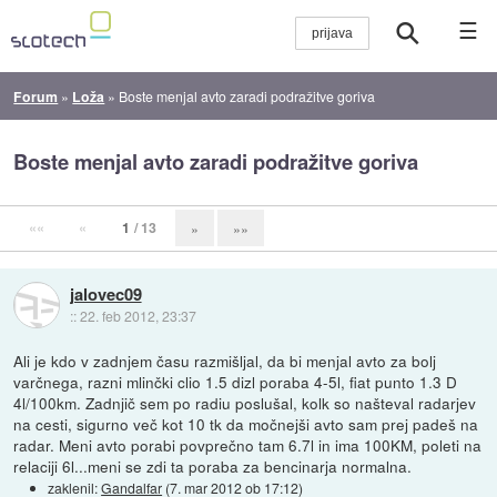
☰
Forum
»
Loža
»
Boste menjal avto zaradi podražitve goriva
Boste menjal avto zaradi podražitve goriva
««
«
1
/ 13
»
»»
jalovec09
::
22. feb 2012, 23:37
Ali je kdo v zadnjem času razmišljal, da bi menjal avto za bolj
varčnega, razni mlinčki clio 1.5 dizl poraba 4-5l, fiat punto 1.3 D
4l/100km. Zadnjič sem po radiu poslušal, kolk so našteval radarjev
na cesti, sigurno več kot 10 tk da močnejši avto sam prej padeš na
radar. Meni avto porabi povprečno tam 6.7l in ima 100KM, poleti na
relaciji 6l...meni se zdi ta poraba za bencinarja normalna.
zaklenil:
Gandalfar
(
7. mar 2012 ob 17:12
)