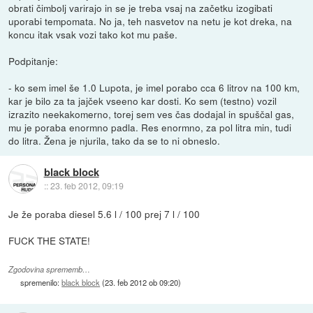
obrati čimbolj varirajo in se je treba vsaj na začetku izogibati
uporabi tempomata. No ja, teh nasvetov na netu je kot dreka, na
koncu itak vsak vozi tako kot mu paše.
Podpitanje:
- ko sem imel še 1.0 Lupota, je imel porabo cca 6 litrov na 100 km,
kar je bilo za ta jajček vseeno kar dosti. Ko sem (testno) vozil
izrazito neekakomerno, torej sem ves čas dodajal in spuščal gas,
mu je poraba enormno padla. Res enormno, za pol litra min, tudi
do litra. Žena je njurila, tako da se to ni obneslo.
black block
::
23. feb 2012, 09:19
Je že poraba diesel 5.6 l / 100 prej 7 l / 100
FUCK THE STATE!
Zgodovina sprememb…
spremenilo:
black block
(
23. feb 2012 ob 09:20
)