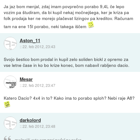
Ja jaz bom menjal, zdaj imam povprečno porabo 9,4L če lepo
vozim pa študiram, da bi kupil nekaj močnejšega, ker je kriza pa
folk prodaja ker ne morejo plačevat lizingov pa kreditov. Računam
tam na ene 15l porabo, neki takega iščem
Aston_11
::
22. feb 2012, 23:43
Svojo šestico bom prodal in kupil zelo soliden bickl z opremo za
vse letne čase in ko bo krize konec, bom nabavil rabljeno dacio.
Mesar
::
22. feb 2012, 23:47
Katero Dacio? 4x4 in to? Kako ima to porabo sploh? Nebi raje A8?
darkolord
::
22. feb 2012, 23:48
močnejši avto sam prej padeš na radar