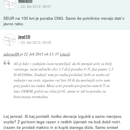
Malajlo
::
23. feb 2012, 08:57
5EUR na 100 km je poraba CNG. Samo še polnilnico morajo dati v
javno rabo.
jest10
::
23. feb 2012, 09:05
jalovec09
je
22. feb 2012 ob 23:37
izjavil
:
Ali je kdo v zadnjem času razmišljal, da bi menjal avto za bolj
varčnega, razni mlinčki clio 1.5 dizl poraba 4-5l, fiat punto 1.3
D 4l/100km. Zadnjič sem po radiu poslušal, kolk so našteval
radarjev na cesti, sigurno več kot 10 tk da močnejši avto sam
prej padeš na radar. Meni avto porabi povprečno tam 6.7l in
ima 100KM, poleti na relaciji 6l...meni se zdi ta poraba za
bencinarja normalna.
Lej jamrač. Si kaj pomislil, koliko denarja izgubiš s samo menjavo
vozila? Z gorivom tega razen v redkih izjemah ne boš dobil notri.
(razen če prodaš makino in si kupiš starega dizla. Samo smisel