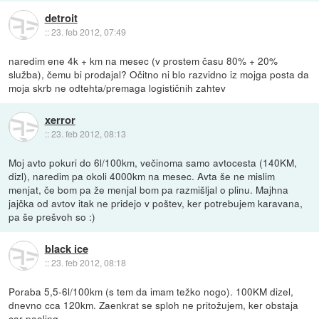
detroit
::
23. feb 2012, 07:49
naredim ene 4k + km na mesec (v prostem času 80% + 20%
služba), čemu bi prodajal? Očitno ni blo razvidno iz mojga posta da
moja skrb ne odtehta/premaga logističnih zahtev
xerror
::
23. feb 2012, 08:13
Moj avto pokuri do 6l/100km, večinoma samo avtocesta (140KM,
dizl), naredim pa okoli 4000km na mesec. Avta še ne mislim
menjat, če bom pa že menjal bom pa razmišljal o plinu. Majhna
jajčka od avtov itak ne pridejo v poštev, ker potrebujem karavana,
pa še prešvoh so :)
black ice
::
23. feb 2012, 08:18
Poraba 5,5-6l/100km (s tem da imam težko nogo). 100KM dizel,
dnevno cca 120km. Zaenkrat se sploh ne pritožujem, ker obstaja
car pooling.