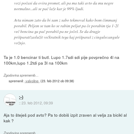
vozi počasi da ovira promet, ali pa ma taki avto da mu negre
normalno...ali se pač laže kar je 99% ljudi.
Avta nimam zato da bi sam z sabo tekmoval kako bom čimmanj
porabil. Peljem se tam ko se rabim peljat pa če porabim tja 1-2l
več bencina ga pač porabiš pa ne jočeš. Se da drugje
prišparat/zaslužit večkratnik tega kaj prišparaš z cingulecangule
vožnjo.
Ta je 1.0 bencinar ti butl. Lupo 1.7sdi sdi pije povprečno 4l na
100km,lupo 1.2tdi pa 3l na 100km
Zgodovina sprememb…
spremenil:
-valvoline-
(
23. feb 2012 ob 09:38
)
;-)
::
23. feb 2012, 09:39
Aja to šteješ pod avto? Pa to dobiš izpit zraven al velja za bicikl al
kak ?
Zgodovina sprememb…