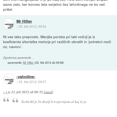
samo zato, ker koncec leta verjetno čez tehničnega ne bo več
prišel.
Mr Hilter
::
23. feb 2012, 09:54
Ni vse tako preprosto. Manjša poroba pri taki vožnji je iz
koeficienta izkoristka motorja pri različnih obratih in 'potrebni moči
oz. navoru'.
Zgodovina sprememb…
spremenilo:
Mr Hilter
(
23. feb 2012 ob 09:56
)
-valvoline-
::
23. feb 2012, 09:57
;-)
je
23. feb 2012 ob 09:52
izjavil
:
Ta bicikl je 2x dražji k tvoja tojota al kaj že je.