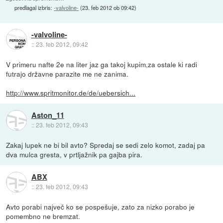
predlagal izbris:
-valvoline-
(
23. feb 2012 ob 09:42
)
-valvoline-
::
23. feb 2012, 09:42
V primeru nafte 2e na liter jaz ga takoj kupim,za ostale ki radi
futrajo državne parazite me ne zanima.
http://www.spritmonitor.de/de/uebersich...
Aston_11
::
23. feb 2012, 09:43
Zakaj lupek ne bi bil avto? Spredaj se sedi zelo komot, zadaj pa
dva mulca gresta, v prtljažnik pa gajba pira.
ABX
::
23. feb 2012, 09:43
Avto porabi največ ko se pospešuje, zato za nizko porabo je
pomembno ne bremzat.