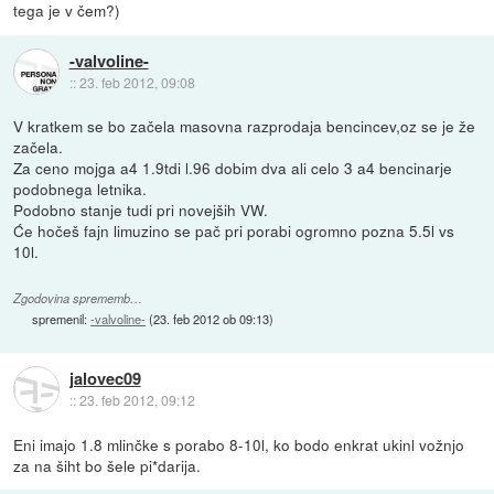
tega je v čem?)
-valvoline-
::
23. feb 2012, 09:08
V kratkem se bo začela masovna razprodaja bencincev,oz se je že
začela.
Za ceno mojga a4 1.9tdi l.96 dobim dva ali celo 3 a4 bencinarje
podobnega letnika.
Podobno stanje tudi pri novejših VW.
Će hočeš fajn limuzino se pač pri porabi ogromno pozna 5.5l vs
10l.
Zgodovina sprememb…
spremenil:
-valvoline-
(
23. feb 2012 ob 09:13
)
jalovec09
::
23. feb 2012, 09:12
Eni imajo 1.8 mlinčke s porabo 8-10l, ko bodo enkrat ukinl vožnjo
za na šiht bo šele pi*darija.