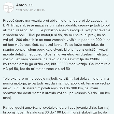
Aston_11
::
23. feb 2012, 09:15
Preveč šparovna vožnja prej ubije motor, pride prej do zapacanja
DPF filtra, slabše je mazanje pri nizkih obratih, čeprav je tudi to bolj
ali manj rešeno, itd. .... je približno enako škodljiva, kot pretiravanje
v rdečem polju. Tudi po motorju slišiš, da mu nekaj ni prav, ko se
vrti pri 1200 obratih in se nato zamenja v višjo in pade na 900 in se
od tam vleče ven, češ, saj dizel lahko. To se kaže nato tako, da
raznim penzionistom pockrkajo stvari, ki bi pri penzionistični vožnji
morale delati v nedogled. Sicer smo verjetno vsi dizelaši imeli tako
vožnjo, jaz sem prešaltal na tako, da ga zavrtim tja do 2500-3000,
ko zamenjam in ga držim vsaj blizu 2000 med vožnjo. Ga imam raje
v 3 pri 50, kot da mi motor trese v 4 pri 50
Tele eko fore mi ne sedejo najbolj, ko slišim, kaj dela v motorju in z
nosilci motorja, je pa tudi res, da imam porabo kljub temu še vedno
nizko. Z 50 litri naredim poleti enih 850 do 900 km, če imam
sorazmerno dosti mestnih kratkih voženj, pa kakšnih 50 do 100 km
manj.
Pa tudi geeki amerikanci svetujejo, da pri vpeljevanju dizla, kar naj
bi po njihovem trajalo cca 80 do 100 kkm, moraš skrbeti za to, da