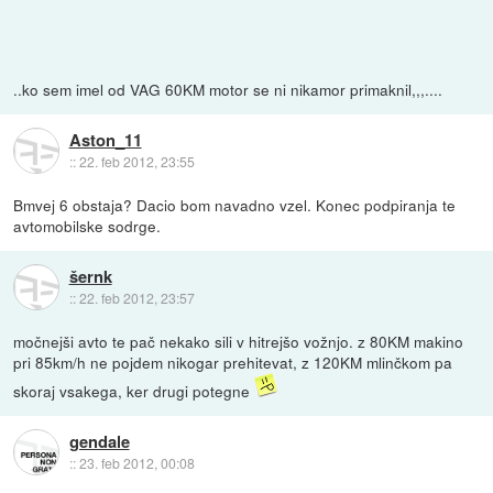
..ko sem imel od VAG 60KM motor se ni nikamor primaknil,,,....
Aston_11
::
22. feb 2012, 23:55
Bmvej 6 obstaja? Dacio bom navadno vzel. Konec podpiranja te
avtomobilske sodrge.
šernk
::
22. feb 2012, 23:57
močnejši avto te pač nekako sili v hitrejšo vožnjo. z 80KM makino
pri 85km/h ne pojdem nikogar prehitevat, z 120KM mlinčkom pa
skoraj vsakega, ker drugi potegne
gendale
::
23. feb 2012, 00:08