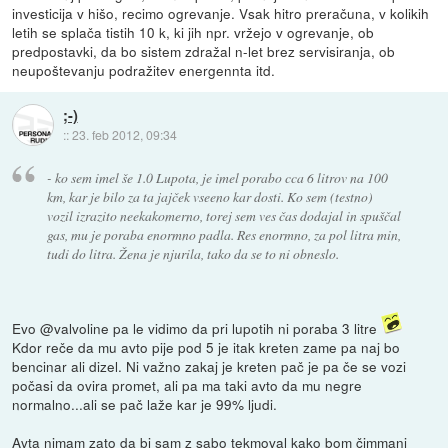
investicija v hišo, recimo ogrevanje. Vsak hitro preračuna, v kolikih
letih se splača tistih 10 k, ki jih npr. vržejo v ogrevanje, ob
predpostavki, da bo sistem zdražal n-let brez servisiranja, ob
neupoštevanju podražitev energennta itd.
;-)
::
23. feb 2012, 09:34
- ko sem imel še 1.0 Lupota, je imel porabo cca 6 litrov na 100
km, kar je bilo za ta jajček vseeno kar dosti. Ko sem (testno)
vozil izrazito neekakomerno, torej sem ves čas dodajal in spuščal
gas, mu je poraba enormno padla. Res enormno, za pol litra min,
tudi do litra. Žena je njurila, tako da se to ni obneslo.
Evo @valvoline pa le vidimo da pri lupotih ni poraba 3 litre
Kdor reče da mu avto pije pod 5 je itak kreten zame pa naj bo
bencinar ali dizel. Ni važno zakaj je kreten pač je pa če se vozi
počasi da ovira promet, ali pa ma taki avto da mu negre
normalno...ali se pač laže kar je 99% ljudi.
Avta nimam zato da bi sam z sabo tekmoval kako bom čimmanj