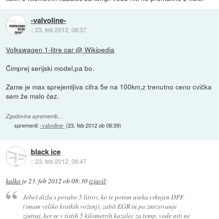
-valvoline-
::
23. feb 2012, 08:37
Volkswagen 1-litre car @ Wikipedia
Čimprej serijski model,pa bo.
Zame je max sprejemljiva cifra 5e na 100km,z trenutno ceno cvička
sem že malo čez.
Zgodovina sprememb…
spremenil:
-valvoline-
(
23. feb 2012 ob 08:39
)
black ice
::
23. feb 2012, 08:47
kalko
je
23. feb 2012 ob 08:30
izjavil
:
Jebeš dizla s porabo 5 litrov, ko te potem useka crknjen DPF
(imam veliko kratkih voženj), zabit EGR in pa zmrzovanje
zjutraj, ker se v tistih 5 kilometrih kazalec za temp. vode niti ne