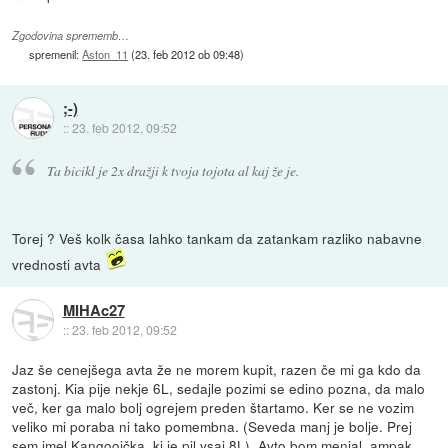
Zgodovina sprememb…
spremenil:
Aston_11
(
23. feb 2012 ob 09:48
)
;-)
::
23. feb 2012, 09:52
Ta bicikl je 2x dražji k tvoja tojota al kaj že je.
Torej ? Veš kolk časa lahko tankam da zatankam razliko nabavne
vrednosti avta
MIHAc27
::
23. feb 2012, 09:52
Jaz še cenejšega avta že ne morem kupit, razen če mi ga kdo da
zastonj. Kia pije nekje 6L, sedajle pozimi se edino pozna, da malo
več, ker ga malo bolj ogrejem preden štartamo. Ker se ne vozim
veliko mi poraba ni tako pomembna. (Seveda manj je bolje. Prej
sem imel Kangoojčka, ki je pil vsaj 8L). Avto bom menjal, ampak