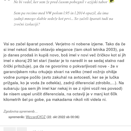
Ne bi vedel, ker sem že pred časom pobegnil v azijski tabor
Sem pa recimo med VW polom l.95 in l.2014 opazil, da ima
zadnji mnogo slabše sedeže kot prvi... So začeli šparati tudi na
zvočni izolaciji?
Vsi so začel šparat povsod. Verjetno ni nobene izjeme. Tako da če
si imel nekoč škodo oktavijo elegance (tam okoli letnika 2003), pa
jo danes prodaš in kupiš novo, boš imel v novi več čričkov kot si jih
imel v skoraj 20 let stari (tastar je to naredil in se sedaj stalno nad
črički pritožuje), pa da ne govorimo o pokvarljivosti nove - že v
garancijskem roku crkujejo stvari na veliko (med vožnjo ohišje
vodne pumpe počilo (avto zakuhal na avtocesti, ker se je lučka
prižgala, ko je voda že odtekla), zadnji diferencial zdrobilo,...). Na
subaruju (pa sem jih imel kar nekaj in se z njimi vozil res povsod)
še nisem uspel uničit diferenciala, na octaviji je v manj kot 60k
kilometrih šel po gobe, pa makadama nikoli niti videla ni.
Zgodovina sprememb…
spremenilo:
WizzardOfOZ
(
22. okt 2022 ob 00:06
)