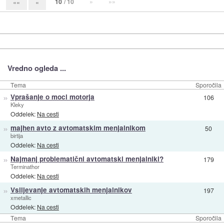
10
/ 10
»
»»
««
«
Vredno ogleda ...
Tema
Sporočila
»
Vprašanje o moci motorja
106
Kleky
Oddelek:
Na cesti
»
majhen avto z avtomatskim menjalnikom
50
birtija
Oddelek:
Na cesti
»
Najmanj problematični avtomatski menjalniki?
179
Terminathor
Oddelek:
Na cesti
»
Vsiljevanje avtomatskih menjalnikov
197
xmetallic
Oddelek:
Na cesti
Tema
Sporočila