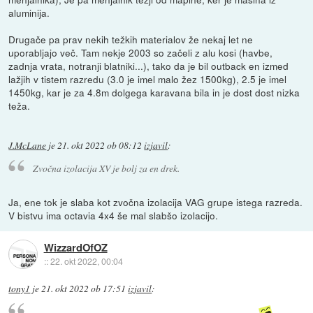
aluminija.
Drugače pa prav nekih težkih materialov že nekaj let ne
uporabljajo več. Tam nekje 2003 so začeli z alu kosi (havbe,
zadnja vrata, notranji blatniki...), tako da je bil outback en izmed
lažjih v tistem razredu (3.0 je imel malo žez 1500kg), 2.5 je imel
1450kg, kar je za 4.8m dolgega karavana bila in je dost dost nizka
teža.
J.McLane
je
21. okt 2022 ob 08:12
izjavil
:
Zvočna izolacija XV je bolj za en drek.
Ja, ene tok je slaba kot zvočna izolacija VAG grupe istega razreda.
V bistvu ima octavia 4x4 še mal slabšo izolacijo.
WizzardOfOZ
::
22. okt 2022, 00:04
tony1
je
21. okt 2022 ob 17:51
izjavil
: