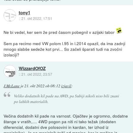
tony1
::
21. okt 2022, 17:51
Ne bi vedel, ker sem že pred časom pobegnil v azijski tabor
Sem pa recimo med VW polom l.95 in l.2014 opazil, da ima zadnji
mnogo slabše sedeže kot prvi... So začeli šparati tudi na zvočni
izolaciji?
WizzardOfOZ
::
21. okt 2022, 23:57
J.McLane
je
21. okt 2022 ob 08:12
izjavil
:
Veliko dodatnih kil pade na AWD, pa Subiji nikoli niso bili znani
po lahkih materialih.
Večina dodatnih kil pade na varnost. Ojačitev je ogromno, dodatne
štange v vratih,.... 4WD pogon pa niti ni tako težak (dodaten
diferencial, dodatni dve polosovini in kardan, ter izhod iz
menjalnika), Je pa menjalnik težji od mapine, ker je mašina iz