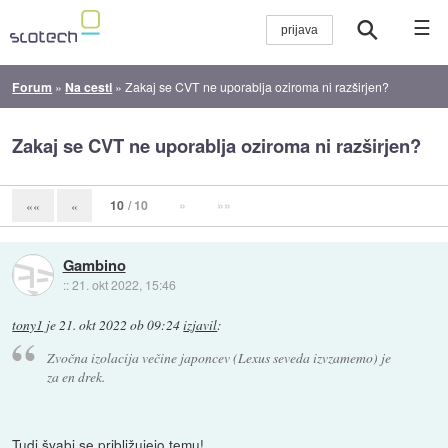
☰
Forum
»
Na cesti
»
Zakaj se CVT ne uporablja oziroma ni razširjen?
Zakaj se CVT ne uporablja oziroma ni razširjen?
10
/ 10
»
»»
««
«
Gambino
::
21. okt 2022, 15:46
tony1
je
21. okt 2022 ob 09:24
izjavil
:
Zvočna izolacija večine japoncev (Lexus seveda izvzamemo) je
za en drek.
Tudi švabi se približujejo temu!