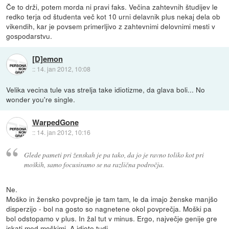
Če to drži, potem morda ni pravi faks. Večina zahtevnih študijev le
redko terja od študenta več kot 10 urni delavnik plus nekaj dela ob
vikendih, kar je povsem primerljivo z zahtevnimi delovnimi mesti v
gospodarstvu.
[D]emon
::
14. jan 2012, 10:08
Velika vecina tule vas strelja take idiotizme, da glava boli... No
wonder you're single.
WarpedGone
::
14. jan 2012, 10:16
Glede pameti pri ženskah je pa tako, da jo je ravno toliko kot pri
moških, samo focusiramo se na različna področja.
Ne.
Moško in žensko povprečje je tam tam, le da imajo ženske manjšo
disperzijo - bol na gosto so nagnetene okol povprečja. Moški pa
bol odstopamo v plus. In žal tut v minus. Ergo, največje genije gre
iskati med moškimi. A idiote tudi.