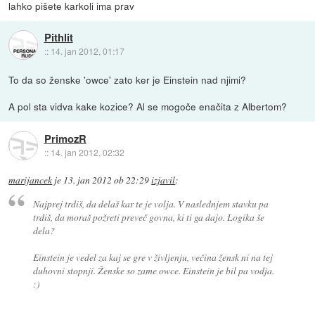
lahko pišete karkoli ima prav
Pithlit
::
14. jan 2012, 01:17
To da so ženske 'owce' zato ker je Einstein nad njimi?
A pol sta vidva kake kozice? Al se mogoče enačita z Albertom?
PrimozR
::
14. jan 2012, 02:32
marijancek
je
13. jan 2012 ob 22:29
izjavil
:
Najprej trdiš, da delaš kar te je volja. V naslednjem stavku pa
trdiš, da moraš požreti preveč govna, ki ti ga dajo. Logika še
dela?
Einstein je vedel za kaj se gre v življenju, večina žensk ni na tej
duhovni stopnji. Ženske so zame owce. Einstein je bil pa vodja.
:)