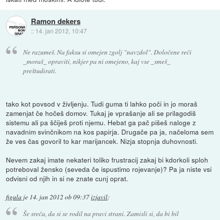
Ramon dekers
::
14. jan 2012, 10:47
Ne razumeš. Na faksu si omejen zgolj "navzdol". Določene reči
_moraš_ opraviti, nikjer pa ni omejeno, kaj vse _smeš_
preštudirati.
tako kot povsod v življenju. Tudi guma ti lahko poči in jo moraš
zamenjat če hočeš domov. Tukaj je vprašanje ali se prilagodiš
sistemu ali pa ščiješ proti njemu. Hebat ga pač pišeš naloge z
navadnim svinčnikom na kos papirja. Drugače pa ja, načeloma sem
že ves čas govoril to kar marijancek. Nizja stopnja duhovnosti.
Nevem zakaj imate nekateri toliko frustracij zakaj bi kdorkoli sploh
potreboval žensko (seveda če ispustimo rojevanje)? Pa ja niste vsi
odvisni od njih in si ne znate cunj oprat.
figula
je
14. jan 2012 ob 09:37
izjavil
:
Še sreča, da si se rodil na pravi strani. Zamisli si, da bi bil