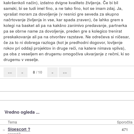
kakršenkoli način), izdatno dvigne kvaliteto življenja. Če bi bil
samski, bi se tudi imel fino, a ne tako fino, kot se imam zdaj. Ja,
vprašat moram za dovoljenje (v resnici gre seveda za skupno
načrtovanje življenja in vse, kar spada zraven), če lahko grem s
kolegi na basket ali pa na kakšno zanimivo predavanje, partnerka
pa se obrne name za dovoljenje, preden gre s kolegico trenirat
preskakovanje ali pa na otvoritev razstave. Ne odrečeva si ničesar,
če za to ni dobrega razloga (kot je predhodni dogovor, lovljenje
rokov pri oddaji projektov in druge reči, na katere nimava vpliva),
pa oba z veseljem en drugemu omogočiva ukvarjanje z rečmi, ki so
drugemu v veselje.
8
/ 10
««
«
»
»»
Vredno ogleda ...
Tema
Sporočila
»
Sloescort ?
471
power12