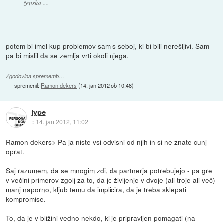
ženska ....
potem bi imel kup problemov sam s seboj, ki bi bili nerešljivi. Sam
pa bi mislil da se zemlja vrti okoli njega.
Zgodovina sprememb…
spremenil:
Ramon dekers
(
14. jan 2012 ob 10:48
)
jype
::
14. jan 2012, 11:02
Ramon dekers> Pa ja niste vsi odvisni od njih in si ne znate cunj
oprat.
Saj razumem, da se mnogim zdi, da partnerja potrebujejo - pa gre
v večini primerov zgolj za to, da je življenje v dvoje (ali troje ali več)
manj naporno, kljub temu da implicira, da je treba sklepati
kompromise.
To, da je v bližini vedno nekdo, ki je pripravljen pomagati (na