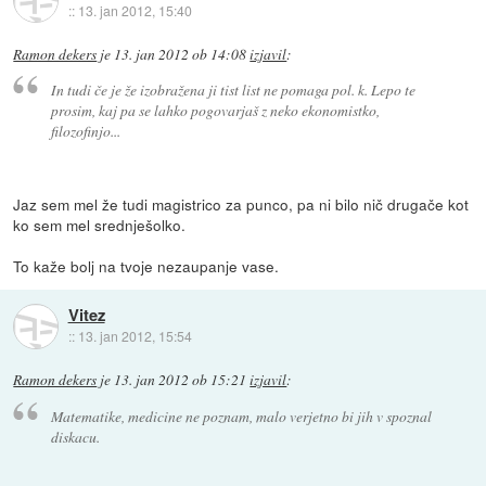
::
13. jan 2012, 15:40
Ramon dekers
je
13. jan 2012 ob 14:08
izjavil
:
In tudi če je že izobražena ji tist list ne pomaga pol. k. Lepo te
prosim, kaj pa se lahko pogovarjaš z neko ekonomistko,
filozofinjo...
Jaz sem mel že tudi magistrico za punco, pa ni bilo nič drugače kot
ko sem mel srednješolko.
To kaže bolj na tvoje nezaupanje vase.
Vitez
::
13. jan 2012, 15:54
Ramon dekers
je
13. jan 2012 ob 15:21
izjavil
:
Matematike, medicine ne poznam, malo verjetno bi jih v spoznal
diskacu.