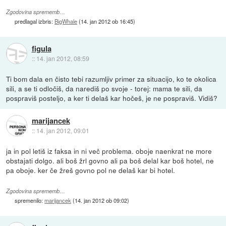
Zgodovina sprememb…
predlagal izbris:
BigWhale
(
14. jan 2012 ob 16:45
)
figula
::
14. jan 2012, 08:59
Ti bom dala en čisto tebi razumljiv primer za situacijo, ko te okolica
sili, a se ti odločiš, da narediš po svoje - torej: mama te sili, da
pospraviš posteljo, a ker ti delaš kar hočeš, je ne pospraviš. Vidiš?
marijancek
::
14. jan 2012, 09:01
ja in pol letiš iz faksa in ni več problema. oboje naenkrat ne more
obstajati dolgo. ali boš žrl govno ali pa boš delal kar boš hotel, ne
pa oboje. ker če žreš govno pol ne delaš kar bi hotel.
Zgodovina sprememb…
spremenilo:
marijancek
(
14. jan 2012 ob 09:02
)