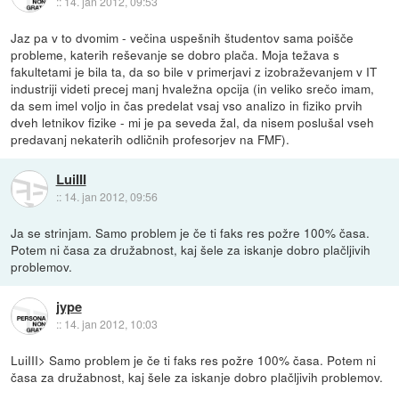
::
14. jan 2012, 09:53
Jaz pa v to dvomim - večina uspešnih študentov sama poišče
probleme, katerih reševanje se dobro plača. Moja težava s
fakultetami je bila ta, da so bile v primerjavi z izobraževanjem v IT
industriji videti precej manj hvaležna opcija (in veliko srečo imam,
da sem imel voljo in čas predelat vsaj vso analizo in fiziko prvih
dveh letnikov fizike - mi je pa seveda žal, da nisem poslušal vseh
predavanj nekaterih odličnih profesorjev na FMF).
LuiIII
::
14. jan 2012, 09:56
Ja se strinjam. Samo problem je če ti faks res požre 100% časa.
Potem ni časa za družabnost, kaj šele za iskanje dobro plačljivih
problemov.
jype
::
14. jan 2012, 10:03
LuiIII> Samo problem je če ti faks res požre 100% časa. Potem ni
časa za družabnost, kaj šele za iskanje dobro plačljivih problemov.