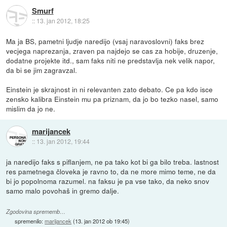
Smurf
::
13. jan 2012, 18:25
Ma ja BS, pametni ljudje naredijo (vsaj naravoslovni) faks brez
vecjega naprezanja, zraven pa najdejo se cas za hobije, druzenje,
dodatne projekte itd., sam faks niti ne predstavlja nek velik napor,
da bi se jim zagravzal.
Einstein je skrajnost in ni relevanten zato debato. Ce pa kdo isce
zensko kalibra Einstein mu pa priznam, da jo bo tezko nasel, samo
mislim da jo ne.
marijancek
::
13. jan 2012, 19:44
ja naredijo faks s piflanjem, ne pa tako kot bi ga bilo treba. lastnost
res pametnega človeka je ravno to, da ne more mimo teme, ne da
bi jo popolnoma razumel. na faksu je pa vse tako, da neko snov
samo malo povohaš in gremo dalje.
Zgodovina sprememb…
spremenilo:
marijancek
(
13. jan 2012 ob 19:45
)