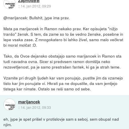
ZaphodBB
::
14. jan 2012, 09:29
@marijancek: Bullshit, jype ima prav.
Mata pa marijancek in Ramon nekako prav. Ker opisujeta "nižjo
tranšo" žensk. S tem, da zame so to še vedno ženske, posebne in
lepe vsaka zase. Z mnogokatero bi lahko živel, samo malo večkrat
bi moral molčat :D.
Tako, da Ovce dejansko obstajajo samo marijancek in Ramon sta
tudi navadna ovna. Sicer si predvsem ramon domišlja neko
rezsvetljenost, pa je samo prestrašen fantek, ki ga je strah teme.
Vzamite pri drugih ljudeh kar vam ponujajo, pustite jim da vzamejo
tisto kar jim ponujate vi. Hkrati pa ne dopustite, da vam jemljejo
tistega kar nimate. Ostalo se reši samo od sebe.
marijancek
::
14. jan 2012, 09:33
eh, jype je spet prišel v protislovje sam s seboj. sem obupal nad
njim.