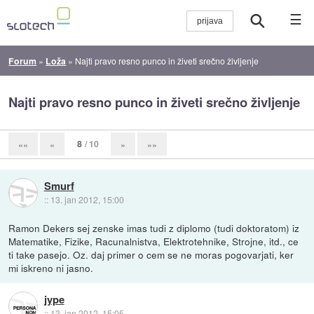
☰
Forum
»
Loža
»
Najti pravo resno punco in živeti srečno življenje
Najti pravo resno punco in živeti srečno življenje
8
/ 10
««
«
»
»»
Smurf
::
13. jan 2012, 15:00
Ramon Dekers sej zenske imas tudi z diplomo (tudi doktoratom) iz
Matematike, Fizike, Racunalnistva, Elektrotehnike, Strojne, itd., ce
ti take pasejo. Oz. daj primer o cem se ne moras pogovarjati, ker
mi iskreno ni jasno.
jype
::
13. jan 2012, 15:05