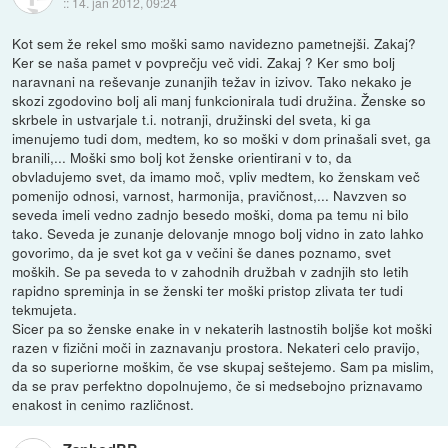
::
14. jan 2012, 09:24
Kot sem že rekel smo moški samo navidezno pametnejši. Zakaj?
Ker se naša pamet v povprečju več vidi. Zakaj ? Ker smo bolj
naravnani na reševanje zunanjih težav in izivov. Tako nekako je
skozi zgodovino bolj ali manj funkcionirala tudi družina. Ženske so
skrbele in ustvarjale t.i. notranji, družinski del sveta, ki ga
imenujemo tudi dom, medtem, ko so moški v dom prinašali svet, ga
branili,... Moški smo bolj kot ženske orientirani v to, da
obvladujemo svet, da imamo moč, vpliv medtem, ko ženskam več
pomenijo odnosi, varnost, harmonija, pravičnost,... Navzven so
seveda imeli vedno zadnjo besedo moški, doma pa temu ni bilo
tako. Seveda je zunanje delovanje mnogo bolj vidno in zato lahko
govorimo, da je svet kot ga v večini še danes poznamo, svet
moških. Se pa seveda to v zahodnih družbah v zadnjih sto letih
rapidno spreminja in se ženski ter moški pristop zlivata ter tudi
tekmujeta.
Sicer pa so ženske enake in v nekaterih lastnostih boljše kot moški
razen v fizični moči in zaznavanju prostora. Nekateri celo pravijo,
da so superiorne moškim, če vse skupaj seštejemo. Sam pa mislim,
da se prav perfektno dopolnujemo, če si medsebojno priznavamo
enakost in cenimo različnost.