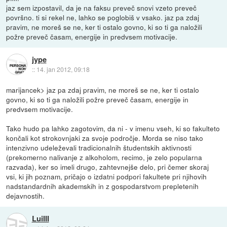
jaz sem izpostavil, da je na faksu preveč snovi vzeto preveč
površno. ti si rekel ne, lahko se poglobiš v vsako. jaz pa zdaj
pravim, ne moreš se ne, ker ti ostalo govno, ki so ti ga naložili
požre preveč časam, energije in predvsem motivacije.
jype
::
14. jan 2012, 09:18
marijancek> jaz pa zdaj pravim, ne moreš se ne, ker ti ostalo
govno, ki so ti ga naložili požre preveč časam, energije in
predvsem motivacije.
Tako hudo pa lahko zagotovim, da ni - v imenu vseh, ki so fakulteto
končali kot strokovnjaki za svoje področje. Morda se niso tako
intenzivno udeleževali tradicionalnih študentskih aktivnosti
(prekomerno nalivanje z alkoholom, recimo, je zelo popularna
razvada), ker so imeli drugo, zahtevnejše delo, pri čemer skoraj
vsi, ki jih poznam, pričajo o izdatni podpori fakultete pri njihovih
nadstandardnih akademskih in z gospodarstvom prepletenih
dejavnostih.
LuiIII