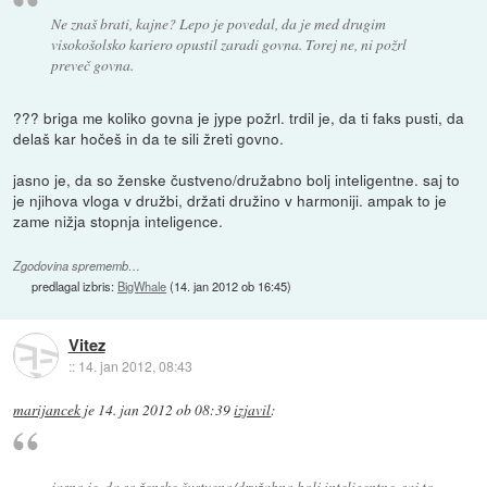
Ne znaš brati, kajne? Lepo je povedal, da je med drugim
visokošolsko kariero opustil zaradi govna. Torej ne, ni požrl
preveč govna.
??? briga me koliko govna je jype požrl. trdil je, da ti faks pusti, da
delaš kar hočeš in da te sili žreti govno.
jasno je, da so ženske čustveno/družabno bolj inteligentne. saj to
je njihova vloga v družbi, držati družino v harmoniji. ampak to je
zame nižja stopnja inteligence.
Zgodovina sprememb…
predlagal izbris:
BigWhale
(
14. jan 2012 ob 16:45
)
Vitez
::
14. jan 2012, 08:43
marijancek
je
14. jan 2012 ob 08:39
izjavil
:
jasno je, da so ženske čustveno/družabno bolj inteligentne. saj to