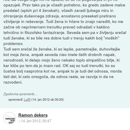
opazuješ. Prav tako pa je včasih potrebno, ko gredo zadeve malce
predaleč (sploh pri 4 ženskah), včasih zaradi ljubega miru in
ohranjanja duševnega zdravja, enostavno presekati pretirano
vživljanje in reševanje. Tudi žena in hčere to znajo narediti, ko me
začne ob neprimernem trenutku preveč odnašati v kakšno
tehnično in filozofsko fantaziranje. Seveda sem pa v življenju srečal
tudi ženske, ki so bile res dobre tudi v trenju kakih bolj "moških"
problemov.
Tudi sem srečal že ženske, ki so lepše, pametnejše, duhovitejše
kot moja žena, ampak seveda niso imele tistih drobnih napak,
nerodnosti, ki delajo mojo ženo nekako toplo simpatično bitje, ki
kar kliče po tem da jo imam rad. OK sej so tudi trenutki, ko so
čustva bolj nasprotna kot ne, ampak to je tudi del odnosa, morda
tisti del, ki celo omogoča, da odnos raste, se razvija in da ne
razvodeni.
Zgodovina sprememb…
spremenil:
LuiIII
(
14. jan 2012 ob 00:20
)
Ramon dekers
::
14. jan 2012, 00:47