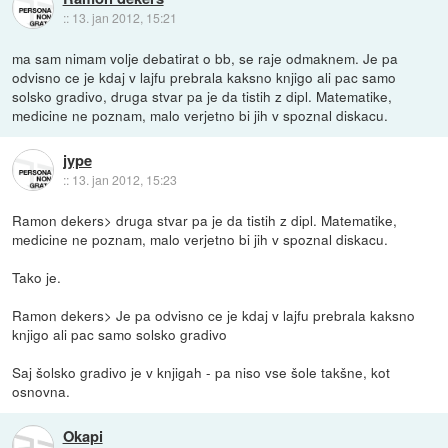
::
13. jan 2012, 15:21
ma sam nimam volje debatirat o bb, se raje odmaknem. Je pa
odvisno ce je kdaj v lajfu prebrala kaksno knjigo ali pac samo
solsko gradivo, druga stvar pa je da tistih z dipl. Matematike,
medicine ne poznam, malo verjetno bi jih v spoznal diskacu.
jype
::
13. jan 2012, 15:23
Ramon dekers> druga stvar pa je da tistih z dipl. Matematike,
medicine ne poznam, malo verjetno bi jih v spoznal diskacu.
Tako je.
Ramon dekers> Je pa odvisno ce je kdaj v lajfu prebrala kaksno
knjigo ali pac samo solsko gradivo
Saj šolsko gradivo je v knjigah - pa niso vse šole takšne, kot
osnovna.
Okapi