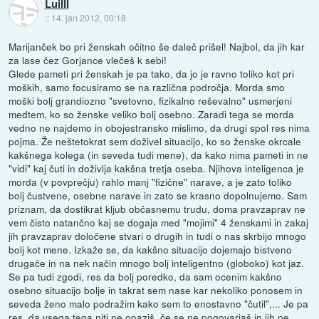
LuiIII
::
14. jan 2012, 00:18
Marijanček bo pri ženskah očitno še daleč prišel! Najbol, da jih kar
za lase čez Gorjance vlečeš k sebi!
Glede pameti pri ženskah je pa tako, da jo je ravno toliko kot pri
moških, samo focusiramo se na različna področja. Morda smo
moški bolj grandiozno "svetovno, fizikalno reševalno" usmerjeni
medtem, ko so ženske veliko bolj osebno. Zaradi tega se morda
vedno ne najdemo in obojestransko mislimo, da drugi spol res nima
pojma. Že neštetokrat sem doživel situacijo, ko so ženske okrcale
kakšnega kolega (in seveda tudi mene), da kako nima pameti in ne
"vidi" kaj čuti in doživlja kakšna tretja oseba. Njihova inteligenca je
morda (v povprečju) rahlo manj "fizične" narave, a je zato toliko
bolj čustvene, osebne narave in zato se krasno dopolnujemo. Sam
priznam, da dostikrat kljub občasnemu trudu, doma pravzaprav ne
vem čisto natančno kaj se dogaja med "mojimi" 4 ženskami in zakaj
jih pravzaprav določene stvari o drugih in tudi o nas skrbijo mnogo
bolj kot mene. Izkaže se, da kakšno situacijo dojemajo bistveno
drugače in na nek način mnogo bolj inteligentno (globoko) kot jaz.
Se pa tudi zgodi, res da bolj poredko, da sam ocenim kakšno
osebno situacijo bolje in takrat sem nase kar nekoliko ponosem in
seveda ženo malo podražim kako sem to enostavno "čutil",... Je pa
res, da vsega tega niti ne opaziš, če se ne pogovarjaš in jih ne