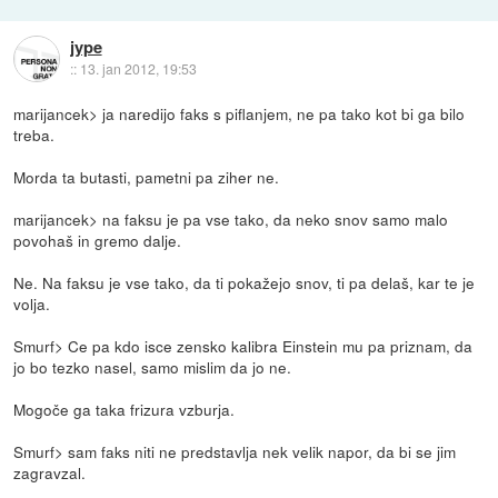
jype
::
13. jan 2012, 19:53
marijancek> ja naredijo faks s piflanjem, ne pa tako kot bi ga bilo
treba.
Morda ta butasti, pametni pa ziher ne.
marijancek> na faksu je pa vse tako, da neko snov samo malo
povohaš in gremo dalje.
Ne. Na faksu je vse tako, da ti pokažejo snov, ti pa delaš, kar te je
volja.
Smurf> Ce pa kdo isce zensko kalibra Einstein mu pa priznam, da
jo bo tezko nasel, samo mislim da jo ne.
Mogoče ga taka frizura vzburja.
Smurf> sam faks niti ne predstavlja nek velik napor, da bi se jim
zagravzal.