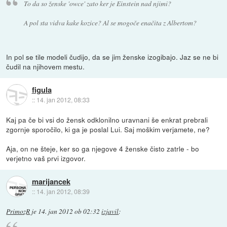
To da so ženske 'owce' zato ker je Einstein nad njimi?
A pol sta vidva kake kozice? Al se mogoče enačita z Albertom?
In pol se tile modeli čudijo, da se jim ženske izogibajo. Jaz se ne bi
čudil na njihovem mestu.
figula
::
14. jan 2012, 08:33
Kaj pa če bi vsi do žensk odklonilno uravnani še enkrat prebrali
zgornje sporočilo, ki ga je poslal Lui. Saj moškim verjamete, ne?
Aja, on ne šteje, ker so ga njegove 4 ženske čisto zatrle - bo
verjetno vaš prvi izgovor.
marijancek
::
14. jan 2012, 08:39
PrimozR
je
14. jan 2012 ob 02:32
izjavil
: