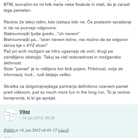
BTW, sovražim ko mi folk meče neke floskule in misli, da je zaradi
tega pameten.
Recimo že takoj vidim, kdo izstopa kdo ne. Če postavim vprašanje
in da ne poznajo odgovora.
Slaboumnejši ljudje gredo..."uh nevem"
Bistroumnejši pa..."sicer nevem točno, ma možno da se odgovor
skriva kje v XYZ stvari"
Pač pri enih možgani se hitro ugasnejo ob oviri, drugi pa
zamišljeno obstojijo. Takoj se vidi radovednost in možgansko
aktivnost.
Sicer "pamet" je tu mišljeno kot širši pojem. Firbčnost, volja do
informacij, trud... tudi štejejo veliko.
Skratka za dolgotrajnejšega partnerja definitivno vzamem pamet
pred videzom, just so much more fun in the long run. To je recimo
kompromis, ki bi ga sprejel.
Vitez
::
14. jan 2012, 08:28
Pithlit
je
14. jan 2012 ob 01:17
izjavil
: