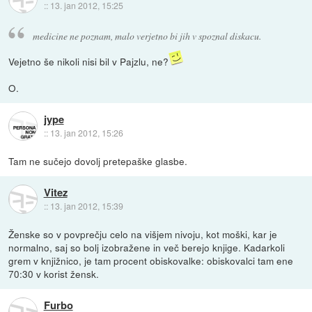
::
13. jan 2012, 15:25
medicine ne poznam, malo verjetno bi jih v spoznal diskacu.
Vejetno še nikoli nisi bil v Pajzlu, ne?
O.
jype
::
13. jan 2012, 15:26
Tam ne sučejo dovolj pretepaške glasbe.
Vitez
::
13. jan 2012, 15:39
Ženske so v povprečju celo na višjem nivoju, kot moški, kar je
normalno, saj so bolj izobražene in več berejo knjige. Kadarkoli
grem v knjižnico, je tam procent obiskovalke: obiskovalci tam ene
70:30 v korist žensk.
Furbo