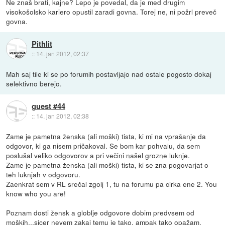
Ne znaš brati, kajne? Lepo je povedal, da je med drugim
visokošolsko kariero opustil zaradi govna. Torej ne, ni požrl preveč
govna.
Pithlit
::
14. jan 2012, 02:37
Mah saj tile ki se po forumih postavljajo nad ostale pogosto dokaj
selektivno berejo.
guest #44
::
14. jan 2012, 02:38
Zame je pametna ženska (ali moški) tista, ki mi na vprašanje da
odgovor, ki ga nisem pričakoval. Se bom kar pohvalu, da sem
poslušal veliko odgovorov a pri večini našel grozne luknje.
Zame je pametna ženska (ali moški) tista, ki se zna pogovarjat o
teh luknjah v odgovoru.
Zaenkrat sem v RL srečal zgolj 1, tu na forumu pa cirka ene 2. You
know who you are!
Poznam dosti žensk a globlje odgovore dobim predvsem od
moških...sicer nevem zakaj temu je tako, ampak tako opažam.