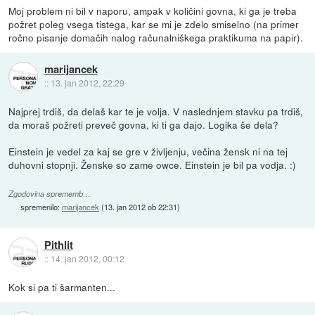
Moj problem ni bil v naporu, ampak v količini govna, ki ga je treba
požret poleg vsega tistega, kar se mi je zdelo smiselno (na primer
ročno pisanje domačih nalog računalniškega praktikuma na papir).
marijancek
::
13. jan 2012, 22:29
Najprej trdiš, da delaš kar te je volja. V naslednjem stavku pa trdiš,
da moraš požreti preveč govna, ki ti ga dajo. Logika še dela?
Einstein je vedel za kaj se gre v življenju, večina žensk ni na tej
duhovni stopnji. Ženske so zame owce. Einstein je bil pa vodja. :)
Zgodovina sprememb…
spremenilo:
marijancek
(
13. jan 2012 ob 22:31
)
Pithlit
::
14. jan 2012, 00:12
Kok si pa ti šarmanten...