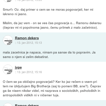
Smurf> Oz. daj primer o cem se ne moras pogovarjati, ker mi
iskreno ni jasno.
Mislim, da jaz vem - on se ves čas pogovarja o... Ramonu dekersu
(čeprav mi ni popolnoma jasno, čemu priimek z malo začetnico).
Ramon dekers
::
13. jan 2012, 15:13
mala zacetnica je napaca, nimam pa sanse da to popravim. Ja
samo o njem si zelim debatirat.
jype
::
13. jan 2012, 15:16
O čem se pa običajno pogovarjaš? Ker ko jaz rečem o vsem pri
tem ne izključujem Big Brotherja (saj to pomeni BB, ane?). Čeprav
ga še nisem nikdar videl, mi razprava o socioloških, psiholoških in
antropoloških vidikih ni v ničemer tuja.
Ramon dekers