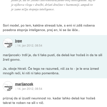
je njihova vloga v družbi, držati družino v harmoniji. ampak to
je zame nižja stopnja inteligence.
Sori model, po tem, kakšne stresaš tule, s emi ni zdiš nobena
posebna stopnja inteligence, prej en, ki se še išče..
jype
::
14. jan 2012, 08:54
marijancek> trdil je, da ti faks pusti, da delaš kar hočeš in da te sili
žreti govno.
Ja, oboje hkrati. Če tega ne razumeš, nič za to - je le ena izmed
mnogih reči, ki niti ni tako pomembna.
marijancek
::
14. jan 2012, 08:54
priznaj da si izustil neumnost no. kadar lahko delaš kar hočeš
takrat te noben ne sili v nič.