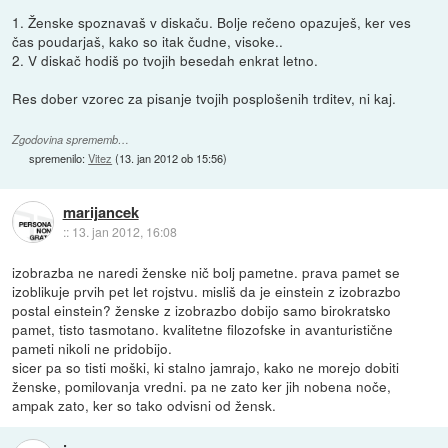
1. Ženske spoznavaš v diskaču. Bolje rečeno opazuješ, ker ves
čas poudarjaš, kako so itak čudne, visoke..
2. V diskač hodiš po tvojih besedah enkrat letno.
Res dober vzorec za pisanje tvojih posplošenih trditev, ni kaj.
Zgodovina sprememb…
spremenilo:
Vitez
(
13. jan 2012 ob 15:56
)
marijancek
::
13. jan 2012, 16:08
izobrazba ne naredi ženske nič bolj pametne. prava pamet se
izoblikuje prvih pet let rojstvu. misliš da je einstein z izobrazbo
postal einstein? ženske z izobrazbo dobijo samo birokratsko
pamet, tisto tasmotano. kvalitetne filozofske in avanturistične
pameti nikoli ne pridobijo.
sicer pa so tisti moški, ki stalno jamrajo, kako ne morejo dobiti
ženske, pomilovanja vredni. pa ne zato ker jih nobena noče,
ampak zato, ker so tako odvisni od žensk.