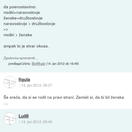
da poenostavimo:
moški=naravoslovje
ženske=družboslovje
naravoslovje > družboslovje
=>
moški > ženske
ampak to je stvar okusa.
Zgodovina sprememb…
predlagal izbris:
BigWhale
(
14. jan 2012 ob 16:49
)
figula
::
14. jan 2012, 09:37
Še sreča, da si se rodil na pravi strani. Zamisli si, da bi bil ženska
....
LuiIII
::
14. jan 2012, 09:46