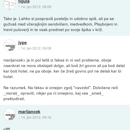
figula
::
14. jan 2012, 09:06
Tako je. Lahko si pospraviš posteljo in udobno spiš, ali pa se
gužvaš med včerajšnjim sendvičem, medvedkom, Playbojem in
tremi puloverji in te vsak predmet po svoje špika v križ.
jype
::
14. jan 2012, 09:08
marijancek> ja in pol letiš iz faksa in ni več problema. oboje
naenkrat ne more obstajati dolgo. ali boš žrl govno ali pa boš delal
kar boš hotel, ne pa oboje. ker če žreš govno pol ne delaš kar bi
hotel.
Ne razumeš. Na faksu si omejen zgolj "navzdol". Določene reči
_moraš_ opraviti, nikjer pa ni omejeno, kaj vse _smeš_
preštudirati.
marijancek
::
14. jan 2012, 09:16
pffff.