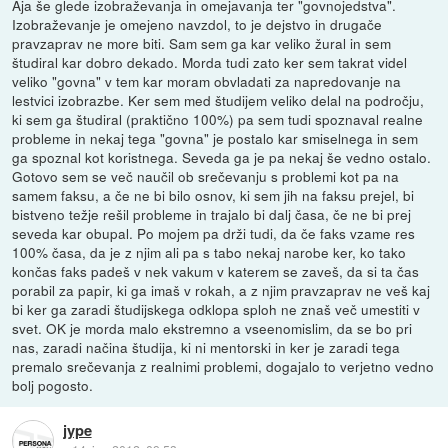
Aja še glede izobraževanja in omejavanja ter "govnojedstva".
Izobraževanje je omejeno navzdol, to je dejstvo in drugače
pravzaprav ne more biti. Sam sem ga kar veliko žural in sem
študiral kar dobro dekado. Morda tudi zato ker sem takrat videl
veliko "govna" v tem kar moram obvladati za napredovanje na
lestvici izobrazbe. Ker sem med študijem veliko delal na področju,
ki sem ga študiral (praktično 100%) pa sem tudi spoznaval realne
probleme in nekaj tega "govna" je postalo kar smiselnega in sem
ga spoznal kot koristnega. Seveda ga je pa nekaj še vedno ostalo.
Gotovo sem se več naučil ob srečevanju s problemi kot pa na
samem faksu, a če ne bi bilo osnov, ki sem jih na faksu prejel, bi
bistveno težje rešil probleme in trajalo bi dalj časa, če ne bi prej
seveda kar obupal. Po mojem pa drži tudi, da če faks vzame res
100% časa, da je z njim ali pa s tabo nekaj narobe ker, ko tako
končas faks padeš v nek vakum v katerem se zaveš, da si ta čas
porabil za papir, ki ga imaš v rokah, a z njim pravzaprav ne veš kaj
bi ker ga zaradi študijskega odklopa sploh ne znaš več umestiti v
svet. OK je morda malo ekstremno a vseenomislim, da se bo pri
nas, zaradi načina študija, ki ni mentorski in ker je zaradi tega
premalo srečevanja z realnimi problemi, dogajalo to verjetno vedno
bolj pogosto.
jype