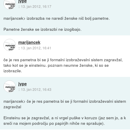
jype
::
13. jan 2012, 16:17
marijancek> izobrazba ne naredi ženske nič bolj pametne.
Pametne ženske se izobrazbi ne izogibajo.
marijancek
::
13. jan 2012, 16:41
če je res pametna bi se ji formalni izobraževalni sistem zagravžal,
tako kot se je einsteinu. poznam neumne ženske, ki so se
izobrazile.
jype
::
13. jan 2012, 16:43
marijancek> če je res pametna bi se ji formalni izobraževalni sistem
zagravžal
Einsteinu se je zagravžal, a ni vrgel puške v koruzo (jaz sem jo, a k
sreči na mojem področju po papirjih nihče ne sprašuje).