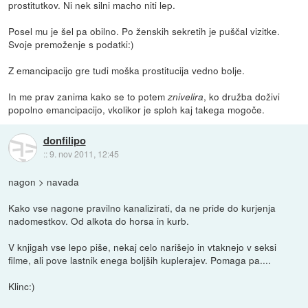
prostitutkov. Ni nek silni macho niti lep.
Posel mu je šel pa obilno. Po ženskih sekretih je puščal vizitke.
Svoje premoženje s podatki:)
Z emancipacijo gre tudi moška prostitucija vedno bolje.
In me prav zanima kako se to potem
, ko družba doživi
znivelira
popolno emancipacijo, vkolikor je sploh kaj takega mogoče.
donfilipo
::
9. nov 2011, 12:45
nagon > navada
Kako vse nagone pravilno kanalizirati, da ne pride do kurjenja
nadomestkov. Od alkota do horsa in kurb.
V knjigah vse lepo piše, nekaj celo narišejo in vtaknejo v seksi
filme, ali pove lastnik enega boljših kuplerajev. Pomaga pa....
Klinc:)