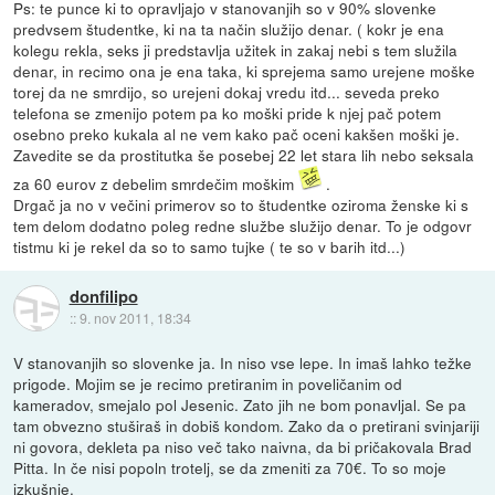
Ps: te punce ki to opravljajo v stanovanjih so v 90% slovenke
predvsem študentke, ki na ta način služijo denar. ( kokr je ena
kolegu rekla, seks ji predstavlja užitek in zakaj nebi s tem služila
denar, in recimo ona je ena taka, ki sprejema samo urejene moške
torej da ne smrdijo, so urejeni dokaj vredu itd... seveda preko
telefona se zmenijo potem pa ko moški pride k njej pač potem
osebno preko kukala al ne vem kako pač oceni kakšen moški je.
Zavedite se da prostitutka še posebej 22 let stara lih nebo seksala
za 60 eurov z debelim smrdečim moškim
.
Drgač ja no v večini primerov so to študentke oziroma ženske ki s
tem delom dodatno poleg redne službe služijo denar. To je odgovr
tistmu ki je rekel da so to samo tujke ( te so v barih itd...)
donfilipo
::
9. nov 2011, 18:34
V stanovanjih so slovenke ja. In niso vse lepe. In imaš lahko težke
prigode. Mojim se je recimo pretiranim in poveličanim od
kameradov, smejalo pol Jesenic. Zato jih ne bom ponavljal. Se pa
tam obvezno stuširaš in dobiš kondom. Zako da o pretirani svinjariji
ni govora, dekleta pa niso več tako naivna, da bi pričakovala Brad
Pitta. In če nisi popoln trotelj, se da zmeniti za 70€. To so moje
izkušnje.