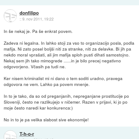
donfilipo
::
9. nov 2011, 19:22
In še nekaj je. Pa še enkrat povem.
Zadeva ni legalna. In lahko stoji za vso to organizacijo posla, podla
mafija. Ni zato posel boljši niti za stranke, niti za delavke. Bi jih pa
nekdo moral vprašati, ali jim mafija sploh pusti dihati samostojno.
Nekaj sem jih tako mimogrede ......in je bilo precej negativno
odgovorjeno. Včasih pa tudi ne.
Ker nisem kriminalist mi ni dano o tem soditi uradno, pravega
odgovora ne vem. Lahko pa povem mnenje.
In to je tako, da so od preganjanih, nepreganjane prostitucije po
Sloveniji, često ne razlikujejo v ničemer. Razen v prijavi, ki jo po
moje često naredi kar konkurenca:)
No in to je pa velika slabost sive ekonomije!
T-h-o-r