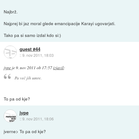
Najbrž.
Najprej bi jaz moral glede emancipacije Karayi ugovarjati.
Tako pa si samo izdal kdo si:)
guest #44
::
9. nov 2011, 18:03
jype
je
9. nov 2011 ob 17:57
izjavil
:
Pa več jih umre.
To pa od kje?
jype
::
9. nov 2011, 18:06
jverne> To pa od kje?