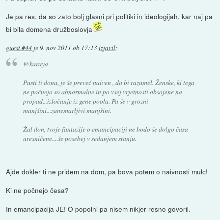
Je pa res, da so zato bolj glasni pri politiki in ideologijah, kar naj pa
bi bila domena družboslovja
guest #44
je
9. nov 2011 ob 17:13
izjavil
:
@karaya
Pusti ti dona, je še preveč naiven , da bi razumel. Ženske, ki tega
ne počnejo so abnormalne in po vsej vrjetnosti obsojene na
propad...izločanje iz gene poola. Pa še v grozni
manjšini...zanemarljivi manjšini.
Žal don, tvoje fantazije o emancipaciji ne bodo še dolgo časa
uresničene....še posebej v sedanjem stanju.
Ajde dokler ti ne pridem na dom, pa bova potem o naivnosti mulc!
Ki ne počnejo česa?
In emancipacija JE! O popolni pa nisem nikjer resno govoril.