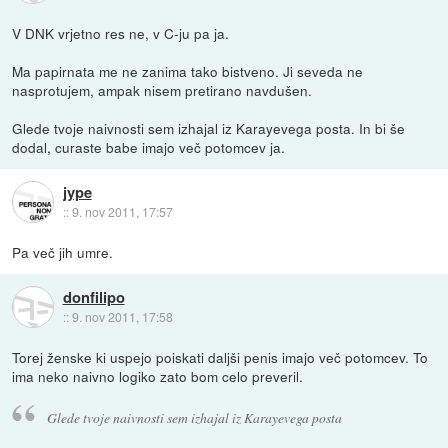
V DNK vrjetno res ne, v C-ju pa ja.
Ma papirnata me ne zanima tako bistveno. Ji seveda ne
nasprotujem, ampak nisem pretirano navdušen.
Glede tvoje naivnosti sem izhajal iz Karayevega posta. In bi še
dodal, curaste babe imajo več potomcev ja.
jype
::
9. nov 2011, 17:57
Pa več jih umre.
donfilipo
::
9. nov 2011, 17:58
Torej ženske ki uspejo poiskati daljši penis imajo več potomcev. To
ima neko naivno logiko zato bom celo preveril.
Glede tvoje naivnosti sem izhajal iz Karayevega posta