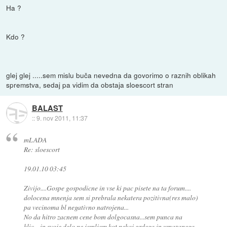
Ha ?
Kdo ?
glej glej .....sem mislu buča nevedna da govorimo o raznih oblikah
spremstva, sedaj pa vidim da obstaja sloescort stran
BALAST
::
9. nov 2011, 11:37
mLADA
Re: sloescort
19.01.10 03:45
Zivijo....Gospe gospodicne in vse ki pac pisete na ta forum....
dolocena mnenja sem si prebrala nekatera pozitivna(res malo)
pa vecinoma bl negativno natrojena...
No da hitro zacnem cene bom dolgocasna...sem punca na
klic....in svoje delo ne jemljem kot nekaj grdega in umazanega