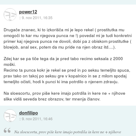
power12
::
9. nov 2011, 16:35
Drugače znanec, ki to izkorišča mi je lepo rekel ( prostitutka mu
omogoči to kar mu njegova punca ne !) povedal mi je tudi konkretni
primer kaj njegova punca ne dovoli, dobi pa z obiskom prostitutke (
blowjob, anal sex, potem da mu pride na njen obraz itd....).
Zdej kar se pa tiče tega da je pred tabo recimo seksala z 2000
moški.
Recimo ta punca kokr je rekel se pred in po seksu temeljito spuca,
prav tako on takoj po seksu gre v kopalnico in se z milom spodaj
temeljito očisti, hodi k punci ki ima potrdilo o njenem zdravju.
Na sloescortu, prov piše kere imajo potrdila in kere ne + njihove
slike vidiš seveda brez obrazov, ter mnenja članov.
donfilipo
::
9. nov 2011, 16:46
Na sloescortu, prov piše kere imajo potrdila in kere ne + njihove