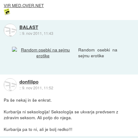
VIR MED.OVER.NET
BALAST
::
9. nov 2011, 11:43
Random osebki na
sejmu erotike
donfilipo
::
9. nov 2011, 11:52
Pa še nekaj in še enkrat.
Kurbarija ni seksologija! Seksologija se ukvarja predvsem z
zdravim seksom. Ali potjo do njega.
Kurbarija pa to ni, ali je bolj redko!!!