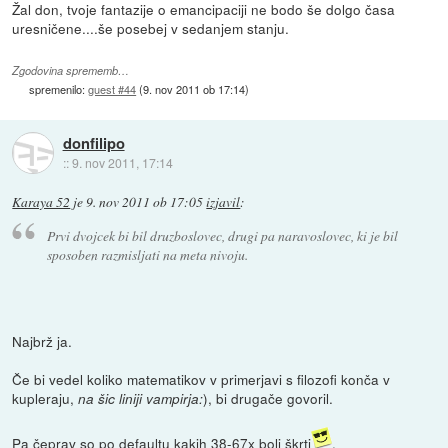
Žal don, tvoje fantazije o emancipaciji ne bodo še dolgo časa
uresničene....še posebej v sedanjem stanju.
Zgodovina sprememb…
spremenilo:
guest #44
(
9. nov 2011 ob 17:14
)
donfilipo
::
9. nov 2011, 17:14
Karaya 52
je
9. nov 2011 ob 17:05
izjavil
:
Prvi dvojcek bi bil druzboslovec, drugi pa naravoslovec, ki je bil
sposoben razmisljati na meta nivoju.
Najbrž ja.
Če bi vedel koliko matematikov v primerjavi s filozofi konča v
kupleraju,
), bi drugače govoril.
na šic liniji vampirja:
Pa čeprav so po defaultu kakih 38-67x bolj škrti
.