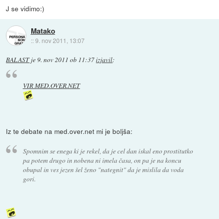
J se vidimo:)
Matako
::
9. nov 2011, 13:07
BALAST
je
9. nov 2011 ob 11:37
izjavil
:
VIR MED.OVER.NET
Iz te debate na med.over.net mi je boljša:
Spomnim se enega ki je rekel, da je cel dan iskal eno prostitutko
pa potem drugo in nobena ni imela časa, on pa je na koncu
obupal in ves jezen šel ženo "nategnit" da je mislila da voda
gori.