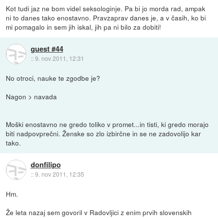
Kot tudi jaz ne bom videl seksologinje. Pa bi jo morda rad, ampak
ni to danes tako enostavno. Pravzaprav danes je, a v časih, ko bi
mi pomagalo in sem jih iskal, jih pa ni bilo za dobiti!
guest #44
::
9. nov 2011, 12:31
No otroci, nauke te zgodbe je?
Nagon > navada
Moški enostavno ne gredo toliko v promet...in tisti, ki gredo morajo
biti nadpovprečni. Ženske so zlo izbirčne in se ne zadovolijo kar
tako.
donfilipo
::
9. nov 2011, 12:35
Hm.
Že leta nazaj sem govoril v Radovljici z enim prvih slovenskih