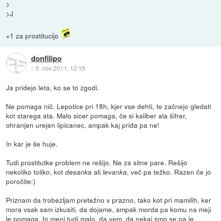
>
>J
+1 za prostitucijo
donfilipo
::
9. nov 2011, 12:15
Ja pridejo leta, ko se to zgodi.
Ne pomaga nič. Lepotice pri 18h, kjer vse dehti, te začnejo gledati
kot starega ata. Malo sicer pomaga, če si kaliber ala šifrer,
ohranjen urejen lipicanec, ampak kaj prida pa ne!
In kar je še huje.
Tudi prostitutke problem ne rešijo. Ne za sitne pare. Rešijo
nekoliko toliko, kot
a ali
, več pa težko. Razen če jo
desank
levanka
poročite:)
Priznam da trobezljam pretežno v prazno, tako kot pri mamilih, ker
mora vsak sam izkusiti, da dojame, ampak morda pa komu na meji
le pomaga. In meni tudi malo, da vem, da nekaj smo se pa le