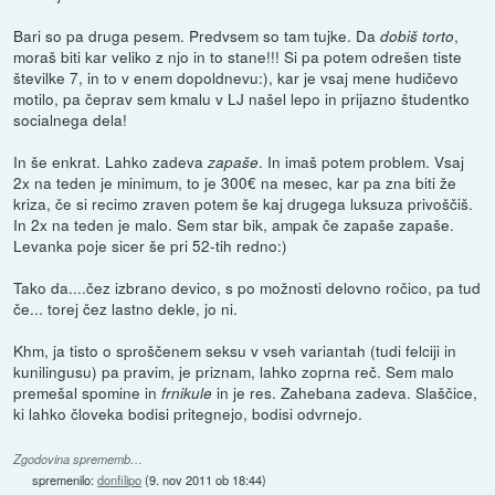
Bari so pa druga pesem. Predvsem so tam tujke. Da
,
dobiš torto
moraš biti kar veliko z njo in to stane!!! Si pa potem odrešen tiste
številke 7, in to v enem dopoldnevu:), kar je vsaj mene hudičevo
motilo, pa čeprav sem kmalu v LJ našel lepo in prijazno študentko
socialnega dela!
In še enkrat. Lahko zadeva
. In imaš potem problem. Vsaj
zapaše
2x na teden je minimum, to je 300€ na mesec, kar pa zna biti že
kriza, če si recimo zraven potem še kaj drugega luksuza privoščiš.
In 2x na teden je malo. Sem star bik, ampak če zapaše zapaše.
Levanka poje sicer še pri 52-tih redno:)
Tako da....čez izbrano devico, s po možnosti delovno ročico, pa tud
če... torej čez lastno dekle, jo ni.
Khm, ja tisto o sproščenem seksu v vseh variantah (tudi felciji in
kunilingusu) pa pravim, je priznam, lahko zoprna reč. Sem malo
premešal spomine in
in je res. Zahebana zadeva. Slaščice,
frnikule
ki lahko človeka bodisi pritegnejo, bodisi odvrnejo.
Zgodovina sprememb…
spremenilo:
donfilipo
(
9. nov 2011 ob 18:44
)