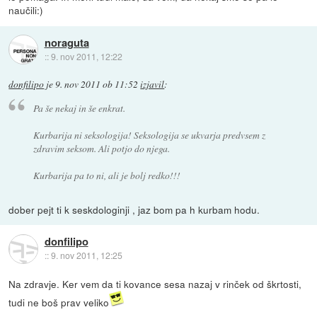
naučili:)
noraguta
::
9. nov 2011, 12:22
donfilipo
je
9. nov 2011 ob 11:52
izjavil
:
Pa še nekaj in še enkrat.
Kurbarija ni seksologija! Seksologija se ukvarja predvsem z
zdravim seksom. Ali potjo do njega.
Kurbarija pa to ni, ali je bolj redko!!!
dober pejt ti k seskdologinji , jaz bom pa h kurbam hodu.
donfilipo
::
9. nov 2011, 12:25
Na zdravje. Ker vem da ti kovance sesa nazaj v rinček od škrtosti,
tudi ne boš prav veliko