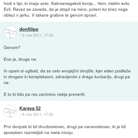
hodi s tipi, ki imajo avto. Kakrsenegakoli konja... hkm, mislim avto.
Evil. Revez se zaveda, da je stopil na mino, potem ko brez noge
oblezi v jarku. V taksne grabne te genom spravi.
donfilipo
::
9. nov 2011, 17:00
Genom?
Ene ja, druge ne.
In upam si ugibati, da so celo enojajčni dvojčki, kjer eden podleže
in drogam in kompleksom, zdravljenim z drago kurbarijo, drugi pa
ne.
E to bi bilo pa res zanimivo nekje preveriti.
Karaya 52
::
9. nov 2011, 17:05
Prvi dvojcek bi bil druzboslovec, drugi pa naravoslovec, ki je bil
sposoben razmisljati na meta nivoju.