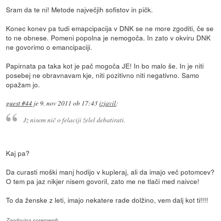
Sram da te ni! Metode največjih sofistov in pičk.
Konec konev pa tudi emapcipacija v DNK se ne more zgoditi, če se
to ne obnese. Pomeni popolna je nemogoča. In zato v okviru DNK
ne govorimo o emancipaciji.
Papirnata pa taka kot je pač mogoča JE! In bo malo še. In je niti
posebej ne obravnavam kje, niti pozitivno niti negativno. Samo
opažam jo.
guest #44
je
9. nov 2011 ob 17:43
izjavil
:
Jz nisem nič o felaciji želel debatirati.
Kaj pa?
Da curasti moški manj hodijo v kupleraj, ali da imajo več potomcev?
O tem pa jaz nikjer nisem govoril, zato me ne tlači med naivce!
To da ženske z leti, imajo nekatere rade dolžino, vem dalj kot ti!!!!
Zgodovina sprememb…