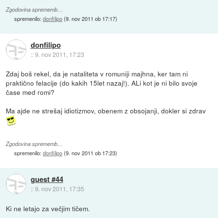
Zgodovina sprememb…
spremenilo:
donfilipo
(
9. nov 2011 ob 17:17
)
donfilipo
::
9. nov 2011, 17:23
Zdaj boš rekel, da je nataliteta v romuniji majhna, ker tam ni
praktično felacije (do kakih 15let nazaj!). ALi kot je ni bilo svoje
čase med romi?
Ma ajde ne strešaj idiotizmov, obenem z obsojanji, dokler si zdrav
Zgodovina sprememb…
spremenilo:
donfilipo
(
9. nov 2011 ob 17:23
)
guest #44
::
9. nov 2011, 17:35
Ki ne letajo za večjim tičem.