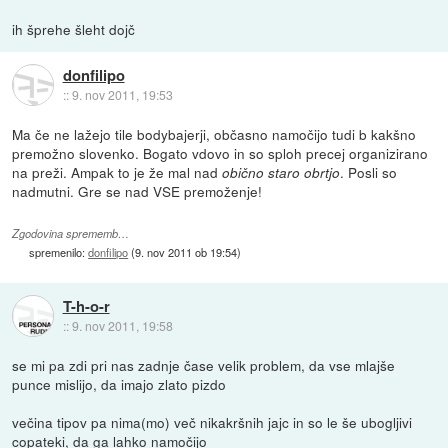
ih šprehe šleht dojč
donfilipo
::
9. nov 2011, 19:53
Ma če ne lažejo tile bodybajerji, občasno namočijo tudi b kakšno
premožno slovenko. Bogato vdovo in so sploh precej organizirano
na preži. Ampak to je že mal nad
. Posli so
obično staro obrtjo
nadmutni. Gre se nad VSE premoženje!
Zgodovina sprememb…
spremenilo:
donfilipo
(
9. nov 2011 ob 19:54
)
T-h-o-r
::
9. nov 2011, 19:58
se mi pa zdi pri nas zadnje čase velik problem, da vse mlajše
punce mislijo, da imajo zlato pizdo
večina tipov pa nima(mo) več nikakršnih jajc in so le še ubogljivi
copateki, da ga lahko namočijo