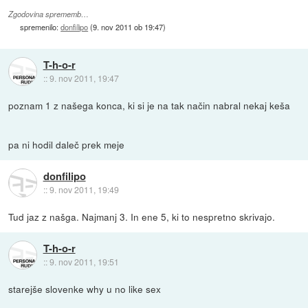
Zgodovina sprememb…
spremenilo:
donfilipo
(
9. nov 2011 ob 19:47
)
T-h-o-r
::
9. nov 2011, 19:47
poznam 1 z našega konca, ki si je na tak način nabral nekaj keša
pa ni hodil daleč prek meje
donfilipo
::
9. nov 2011, 19:49
Tud jaz z našga. Najmanj 3. In ene 5, ki to nespretno skrivajo.
T-h-o-r
::
9. nov 2011, 19:51
starejše slovenke why u no like sex