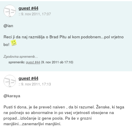
guest #44
::
9. nov 2011, 17:07
@ian
Reci ji da naj razmišlja o Brad Pitu al kom podobnem...pol vrjetno
bo!
Zgodovina sprememb…
spremenilo:
guest #44
(
9. nov 2011 ob 17:10
)
guest #44
::
9. nov 2011, 17:13
@karaya
Pusti ti dona, je še preveč naiven , da bi razumel. Ženske, ki tega
ne počnejo so abnormalne in po vsej vrjetnosti obsojene na
propad...izločanje iz gene poola. Pa še v grozni
manjšini...zanemarljivi manjšini.