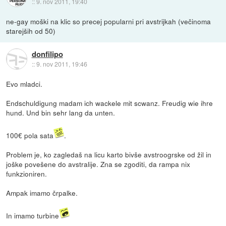
::
9. nov 2011, 19:40
ne-gay moški na klic so precej popularni pri avstrijkah (večinoma
starejših od 50)
donfilipo
::
9. nov 2011, 19:46
Evo mladci.
Endschuldigung madam ich wackele mit scwanz. Freudig wie ihre
hund. Und bin sehr lang da unten.
100€ pola sata
.
Problem je, ko zagledaš na licu karto bivše avstroogrske od žil in
joške povešene do avstralije. Zna se zgoditi, da rampa nix
funkzioniren.
Ampak imamo črpalke.
In imamo turbine