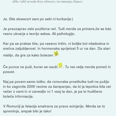
slike vidiš seveda brez obrazov, ter mnenja članov.
Ja. Site sloescort sam po sebi ni kurbarija:)
Je pravzaprav zelo pozitivna reč. Tudi morda za primere,če se kdo
resno ukvarja s teorijo seksa. Ali psihologijo.
Kar pa se prakse tiče, pa vseeno trdim, ni boljše kot mladostna in
srečna zaljubljenost. In hormonska sprijetost 5 ur na dan. Da stari
mislijo, da gre za kako bolezen
Če punca ne puši, kurac se osuši
. Tu res velja morda pomoč in
posvet.
Naj pa povem samo toliko, da romunske prostitutke tudi ne pušijo
in ko zagonite 200€ recimo za šampanjac, da bi ja lepotica bila cel
večer z vami in vi zanesljiv nr.1 vsaj ta dan, je pa to hudičevo
boleča informacija.
V Romuniji je felacija smatrana za pravo svinjarijo. Morda se to
spreminja, ampak bilo je tako!