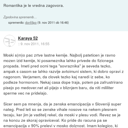
Romantika je le vredna zagovora.
Zgodovina sprememb…
spremenilo:
donfilipo
(
9. nov 2011 ob 16:46
)
Karaya 52
::
9. nov 2011, 16:55
Moski s(m)o pac zrtve lastne kemije. Najbolj pateticen je ravno
mozen izid kemije, ki posameznika lahko privede do fizicnega
propada. Imeti pred ocmi tega "sovraznika" je seveda tezko,
ampak s casom se lahko razvije avtoimuni sistem, ki dobro opravi z
nagonom. Verjamem, da clovek tezko kaj naredi iz sebe, ko
podleze hormonom. Nekaj casa dope traja, potem pa zafrustrirano
pisejo po medover.net ali pijejo v bliznjem baru, da niti mililiter
sperme vec ne pridelajo.
Sicer sem pa mnenja, da je zenska emancipacija v Sloveniji super
nateg. Pred leti so se zenske vihale nosove na nekem plesnem
tecaju, ker jim je vaditelj rekel, da moski v plesu vodi. Revez se je
na koncu ze skoraj opraviceval. Ko pride do racuna pa se
emancipacija v 90% prelevi v mosko dolznost. Imam kolegico, ki