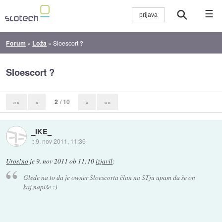
☰
Forum
»
Loža
»
Sloescort ?
Sloescort ?
2
/ 10
««
«
»
»»
_IKE_
::
9. nov 2011, 11:36
Uros!no
je
9. nov 2011 ob 11:10
izjavil
:
Glede na to da je owner Sloescorta član na STju upam da še on
kaj napiše :)