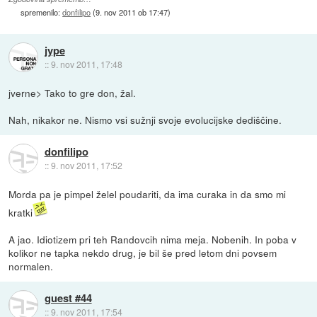
spremenilo:
donfilipo
(
9. nov 2011 ob 17:47
)
jype
::
9. nov 2011, 17:48
jverne> Tako to gre don, žal.
Nah, nikakor ne. Nismo vsi sužnji svoje evolucijske dediščine.
donfilipo
::
9. nov 2011, 17:52
Morda pa je pimpel želel poudariti, da ima curaka in da smo mi
kratki
A jao. Idiotizem pri teh Randovcih nima meja. Nobenih. In poba v
kolikor ne tapka nekdo drug, je bil še pred letom dni povsem
normalen.
guest #44
::
9. nov 2011, 17:54