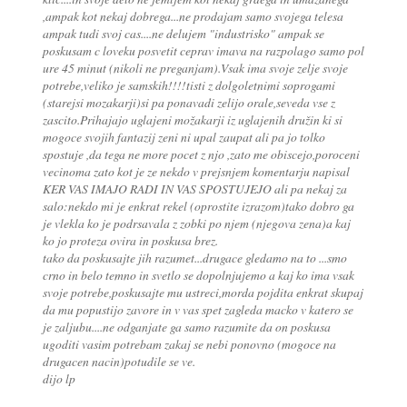
,ampak kot nekaj dobrega...ne prodajam samo svojega telesa
ampak tudi svoj cas....ne delujem "industrisko" ampak se
poskusam c loveku posvetit ceprav imava na razpolago samo pol
ure 45 minut (nikoli ne preganjam).Vsak ima svoje zelje svoje
potrebe,veliko je samskih!!!!tisti z dolgoletnimi soprogami
(starejsi mozakarji)si pa ponavadi zelijo orale,seveda vse z
zascito.Prihajajo uglajeni možakarji iz uglajenih družin ki si
mogoce svojih fantazij zeni ni upal zaupat ali pa jo tolko
spostuje ,da tega ne more pocet z njo ,zato me obiscejo,poroceni
vecinoma zato kot je ze nekdo v prejsnjem komentarju napisal
KER VAS IMAJO RADI IN VAS SPOSTUJEJO ali pa nekaj za
salo:nekdo mi je enkrat rekel (oprostite izrazom)tako dobro ga
je vlekla ko je podrsavala z zobki po njem (njegova zena)a kaj
ko jo proteza ovira in poskusa brez.
tako da poskusajte jih razumet...drugace gledamo na to ...smo
crno in belo temno in svetlo se dopolnjujemo a kaj ko ima vsak
svoje potrebe,poskusajte mu ustreci,morda pojdita enkrat skupaj
da mu popustijo zavore in v vas spet zagleda macko v katero se
je zaljubu....ne odganjate ga samo razumite da on poskusa
ugoditi vasim potrebam zakaj se nebi ponovno (mogoce na
drugacen nacin)potudile se ve.
dijo lp