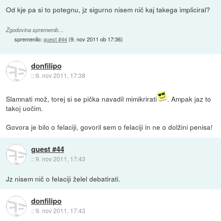
Od kje pa si to potegnu, jz sigurno nisem nič kaj takega impliciral?
Zgodovina sprememb…
spremenilo:
guest #44
(
9. nov 2011 ob 17:36
)
donfilipo
::
9. nov 2011, 17:38
Slamnati mož, torej si se pička navadil mimikrirati
. Ampak jaz to
takoj uočim.
Govora je bilo o felaciji, govoril sem o felaciji in ne o dolžini penisa!
guest #44
::
9. nov 2011, 17:43
Jz nisem nič o felaciji želel debatirati.
donfilipo
::
9. nov 2011, 17:43