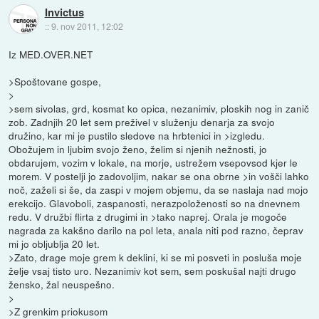
Invictus
::
9. nov 2011, 12:02
Iz MED.OVER.NET
>Spoštovane gospe,
>
>sem sivolas, grd, kosmat ko opica, nezanimiv, ploskih nog in zanič
zob. Zadnjih 20 let sem preživel v služenju denarja za svojo
družino, kar mi je pustilo sledove na hrbtenici in >izgledu.
Obožujem in ljubim svojo ženo, želim si njenih nežnosti, jo
obdarujem, vozim v lokale, na morje, ustrežem vsepovsod kjer le
morem. V postelji jo zadovoljim, nakar se ona obrne >in vošči lahko
noč, zaželi si še, da zaspi v mojem objemu, da se naslaja nad mojo
erekcijo. Glavoboli, zaspanosti, nerazpoloženosti so na dnevnem
redu. V družbi flirta z drugimi in >tako naprej. Orala je mogoče
nagrada za kakšno darilo na pol leta, anala niti pod razno, čeprav
mi jo obljublja 20 let.
>Zato, drage moje grem k deklini, ki se mi posveti in posluša moje
želje vsaj tisto uro. Nezanimiv kot sem, sem poskušal najti drugo
žensko, žal neuspešno.
>
>Z grenkim priokusom