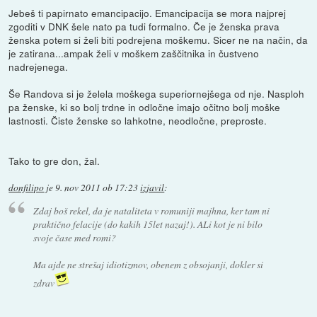
Jebeš ti papirnato emancipacijo. Emancipacija se mora najprej
zgoditi v DNK šele nato pa tudi formalno. Če je ženska prava
ženska potem si želi biti podrejena moškemu. Sicer ne na način, da
je zatirana...ampak želi v moškem zaščitnika in čustveno
nadrejenega.
Še Randova si je želela moškega superiornejšega od nje. Nasploh
pa ženske, ki so bolj trdne in odločne imajo očitno bolj moške
lastnosti. Čiste ženske so lahkotne, neodločne, preproste.
Tako to gre don, žal.
donfilipo
je
9. nov 2011 ob 17:23
izjavil
:
Zdaj boš rekel, da je nataliteta v romuniji majhna, ker tam ni
praktično felacije (do kakih 15let nazaj!). ALi kot je ni bilo
svoje čase med romi?
Ma ajde ne strešaj idiotizmov, obenem z obsojanji, dokler si
zdrav