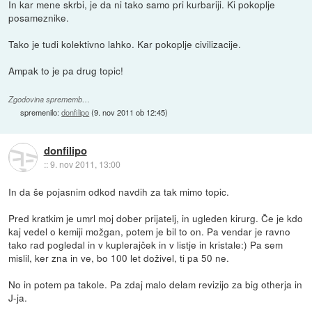
In kar mene skrbi, je da ni tako samo pri kurbariji. Ki pokoplje
posameznike.
Tako je tudi kolektivno lahko. Kar pokoplje civilizacije.
Ampak to je pa drug topic!
Zgodovina sprememb…
spremenilo:
donfilipo
(
9. nov 2011 ob 12:45
)
donfilipo
::
9. nov 2011, 13:00
In da še pojasnim odkod navdih za tak mimo topic.
Pred kratkim je umrl moj dober prijatelj, in ugleden kirurg. Če je kdo
kaj vedel o kemiji možgan, potem je bil to on. Pa vendar je ravno
tako rad pogledal in v kuplerajček in v listje in kristale:) Pa sem
mislil, ker zna in ve, bo 100 let doživel, ti pa 50 ne.
No in potem pa takole. Pa zdaj malo delam revizijo za big otherja in
J-ja.