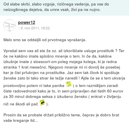
Od slabe skrbi, slabo vzgoje, rizičnega vedenja, pa vse do
neizogibnega dejstva, da umre vsak, živi pa ne nujno.
power12
::
9. nov 2011, 18:22
Malo smo se oddaljili od prvotnega vprašanja.
Vprašal sem vas ali ste že oz. ali izkoriščate usluge prostitutk ? Ter
če ne kakšno imate splošno mnenje o tem. In če da, kakšne
izkušnje imate z sloescort-om poleg mojega kolega, ki je redna
stranka 1 krat mesečno. Njegovo mnenje mi ni dovolj še posebej
ker je čist prfuknjen na prostitutke. Jaz sem tak človk ki spoštuje
ženske zato bi tako stvar še težje naredil ! Ajde če se s tem ukvarja
prostovoljno potem ni take panike
( o tem razmišljam zaradi
čiste radovednosti kako je to, in sem pripravljen dat tistih 60 eurov
za 30 minut dobrega seksa z izkušeno žensko ( enkrat v življenju
nič ne škodi ali pač
).
Prosim da se probate držati približno teme, čeprav je dobro brat
vaše kreganje itd...