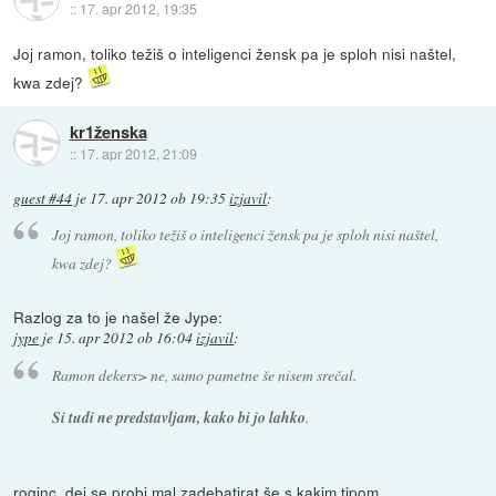
::
17. apr 2012, 19:35
Joj ramon, toliko težiš o inteligenci žensk pa je sploh nisi naštel,
kwa zdej?
kr1ženska
::
17. apr 2012, 21:09
guest #44
je
17. apr 2012 ob 19:35
izjavil
:
Joj ramon, toliko težiš o inteligenci žensk pa je sploh nisi naštel,
kwa zdej?
Razlog za to je našel že Jype:
jype
je
15. apr 2012 ob 16:04
izjavil
:
Ramon dekers> ne, samo pametne še nisem srečal.
Si tudi ne predstavljam, kako bi jo lahko
.
roginc, dej se probi mal zadebatirat še s kakim tipom.