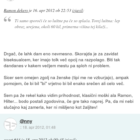
Ramon dekers
je
16. apr 2012 ob 22:53
izjavil
:
Ti samo sporoči če so luštne pa če so splača. Torej luštna: lep
obraz, urejena, okoli 60 kil, primerna višina tej kilaži...
Drgač, če lahk dam eno nevmesno. Skorajda je za zavidat
biseksualcem, ker imajo tolk več opcij na razpolago. Biti tak
dandanes v kakem večjem mestu pa sploh ni problem.
Sicer sem omejen zgolj na ženske (tipi me ne vzburjajo), ampak
pomojem, če bi bil "bi" vrjetno bi bil enako srečen ali celo več.
Sem pa že rekel kako vidim prihodnost, klasični moški ala Ramon,
Hilter... bodo postali zgodovina, če gre tako naprej. Pa, da mi nebi
slučajno kaj zamerla, ker ni mišljeno kot žaljitev!
@nny
::
18. apr 2012, 01:48
guest #44
je
18. apr 2012 ob 00:45
izjavil
: