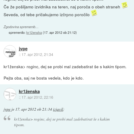
Če že pošiljamo izvidnika na teren, naj poroča o obeh straneh
Seveda, od tebe pričakujemo izčrpno poročilo
Zgodovina sprememb…
spremenilo:
kr1ženska
(
17. apr 2012 ob 21:12
)
jype
::
17. apr 2012, 21:34
kr1ženska> roginc, dej se probi mal zadebatirat še s kakim tipom.
Pejta oba, saj ne bosta vedela, kdo je kdo.
kr1ženska
::
17. apr 2012, 22:16
jype
je
17. apr 2012 ob 21:34
izjavil
:
kr1ženska> roginc, dej se probi mal zadebatirat še s kakim
tipom.