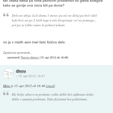
ker vaška dekla pa nima psihičnih problemov ko gleda kolegice
kako se gonije ona mora biti pa doma?
Delo ne ubija. Leži doma 1 mesec pa nič ne delaj pa boš videl
kaki boš, no po 2 letih tega ti niti drogiranje več ne pomaga...
pol pa se lahko samo še pokneš nekam.
no ja v mislih sem imel tisto fizično delo.
Zgodovina sprememb…
spremenil:
Ramon dekers
(
15. apr 2012 ob 16:48
)
@nny
::
15. apr 2012, 16:47
Mipe
je
15. apr 2012 ob 16:46
izjavil
:
Eh, bolje zdravo in predano vaško dekle kot zafiksano disko
dekle s samimi problemi. Tako fizičnimi kot psihičnimi.