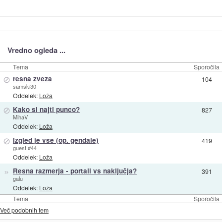
Vredno ogleda ...
Tema
Sporočila
⊘
resna zveza
104
samski30
Oddelek:
Loža
⊘
Kako si najti punco?
827
MihaV
Oddelek:
Loža
⊘
Izgled je vse (op. gendale)
419
guest #44
Oddelek:
Loža
»
Resna razmerja - portali vs naključja?
391
galu
Oddelek:
Loža
Tema
Sporočila
Več podobnih tem