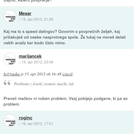
Mesar
::
15. apr 2012, 21:39
Kaj ma to s speed datingov? Govorim o povprečnih željah, kaj
pričakuješ od osebe nasprotnega spola. Že tukaj ne moreš delati
nekih analiz ker bodo čisto mimo.
marijancek
::
15. apr 2012, 23:08
kr1ženska
je
15. apr 2012 ob 16:48
izjavil
:
Problemi z ščurki, termiti, mački, itd.
Preveč mačkov ni noben problem. Vsaj pobijejo podgane, ki pa so
problem.
roginc
::
16. apr 2012, 17:51