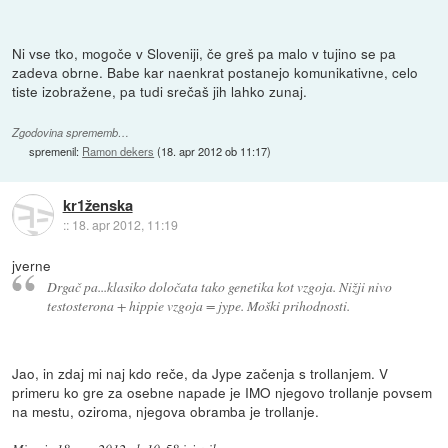
Ni vse tko, mogoče v Sloveniji, če greš pa malo v tujino se pa
zadeva obrne. Babe kar naenkrat postanejo komunikativne, celo
tiste izobražene, pa tudi srečaš jih lahko zunaj.
Zgodovina sprememb…
spremenil:
Ramon dekers
(
18. apr 2012 ob 11:17
)
kr1ženska
::
18. apr 2012, 11:19
jverne
Drgač pa...klasiko določata tako genetika kot vzgoja. Nižji nivo
testosterona + hippie vzgoja = jype. Moški prihodnosti.
Jao, in zdaj mi naj kdo reče, da Jype začenja s trollanjem. V
primeru ko gre za osebne napade je IMO njegovo trollanje povsem
na mestu, oziroma, njegova obramba je trollanje.