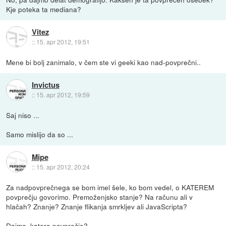
Kje poteka ta mediana?
Vitez
::
15. apr 2012, 19:51
Mene bi bolj zanimalo, v čem ste vi geeki kao nad-povprečni..
Invictus
::
15. apr 2012, 19:59
Saj niso ...
Samo mislijo da so ...
Mipe
::
15. apr 2012, 20:24
Za nadpovprečnega se bom imel šele, ko bom vedel, o KATEREM
povprečju govorimo. Premoženjsko stanje? Na računu ali v
hlačah? Znanje? Znanje flikanja smrkljev ali JavaScripta?
Dajmo, katero povprečje?