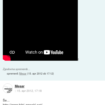
!
Zgodovina sprememb…
spremenil:
Mesar
(
15. apr 2012 ob 17:12
)
Mesar
::
15. apr 2012, 17:18
Še...
http://www.hitri-zmenki.net/