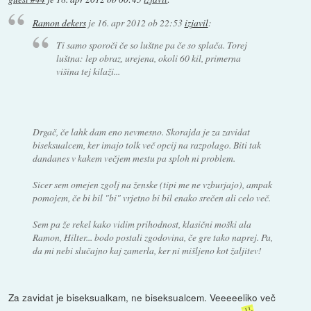
Ramon dekers
je
16. apr 2012 ob 22:53
izjavil
:
Ti samo sporoči če so luštne pa če so splača. Torej
luštna: lep obraz, urejena, okoli 60 kil, primerna
višina tej kilaži...
Drgač, če lahk dam eno nevmesno. Skorajda je za zavidat
biseksualcem, ker imajo tolk več opcij na razpolago. Biti tak
dandanes v kakem večjem mestu pa sploh ni problem.
Sicer sem omejen zgolj na ženske (tipi me ne vzburjajo), ampak
pomojem, če bi bil "bi" vrjetno bi bil enako srečen ali celo več.
Sem pa že rekel kako vidim prihodnost, klasični moški ala
Ramon, Hilter... bodo postali zgodovina, če gre tako naprej. Pa,
da mi nebi slučajno kaj zamerla, ker ni mišljeno kot žaljitev!
Za zavidat je biseksualkam, ne biseksualcem. Veeeeeliko več