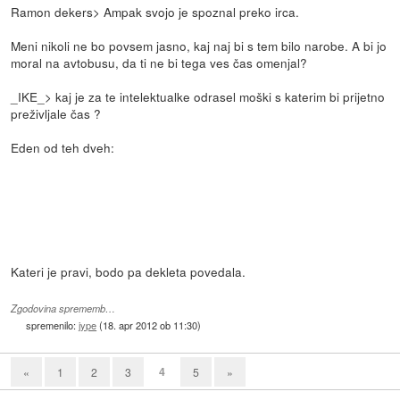
Ramon dekers> Ampak svojo je spoznal preko irca.
Meni nikoli ne bo povsem jasno, kaj naj bi s tem bilo narobe. A bi jo
moral na avtobusu, da ti ne bi tega ves čas omenjal?
_IKE_> kaj je za te intelektualke odrasel moški s katerim bi prijetno
preživljale čas ?
Eden od teh dveh:
Kateri je pravi, bodo pa dekleta povedala.
Zgodovina sprememb…
spremenilo:
jype
(
18. apr 2012 ob 11:30
)
4
«
1
2
3
5
»