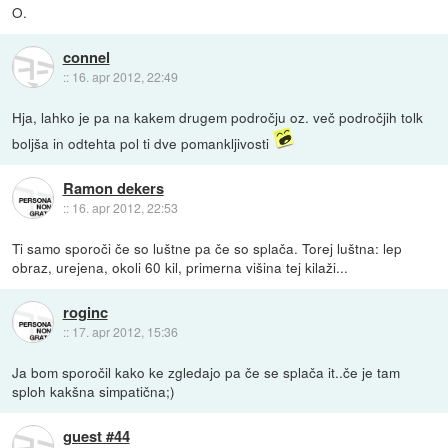
O.
connel
::
16. apr 2012, 22:49
Hja, lahko je pa na kakem drugem področju oz. več področjih tolk
boljša in odtehta pol ti dve pomankljivosti
Ramon dekers
::
16. apr 2012, 22:53
Ti samo sporoči če so luštne pa če so splača. Torej luštna: lep
obraz, urejena, okoli 60 kil, primerna višina tej kilaži...
roginc
::
17. apr 2012, 15:36
Ja bom sporočil kako ke zgledajo pa če se splača it..če je tam
sploh kakšna simpatična;)
guest #44