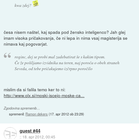
kwa zdej?
česa nisem naštel, kaj spada pod žensko inteligenco? Jah glej
imam visoka pričakovanja, če ni lepa in nima vsaj magisterija se
nimava kaj pogovarjat.
roginc, dej se probi mal zadebatirat še s kakim tipom.
Če že pošiljamo izvidnika na teren, naj poroča o obeh straneh
Seveda, od tebe pričakujemo izčrpno poročilo
mislim da si falila temo ker to ni:
http://www.olx.si/moski-iscejo-moske-ca...
Zgodovina sprememb…
spremenil:
Ramon dekers
(
17. apr 2012 ob 23:29
)
guest #44
::
18. apr 2012, 00:45