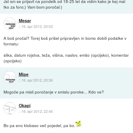
Jst sm se prijavil na pondelk od 18-25 let da vidim kako je kej mal
tko za foro;) Vam bom poročal:)
Mesar
::
16. apr 2012, 20:03
A boš pročal? Torej boš prišel pripravljen in bomo dobili podatke v
formatu:
slika, datum rojstva, teža, višina, naslov, emšo (opcijsko), komentar
(opcijsko)
Mipe
::
16. apr 2012, 20:36
Mogoče pa misli poročanje v smislu poroke... Kdo ve?
Okapi
::
16. apr 2012, 22:45
Bo pa eno klobaso več pojedel, pa bo.