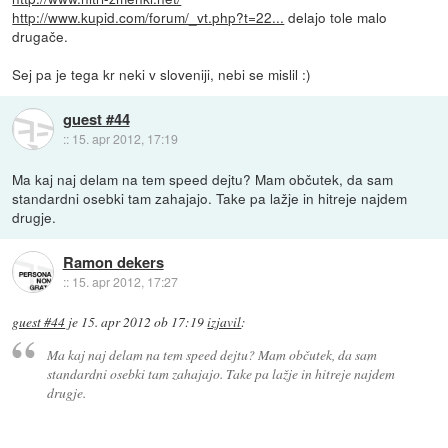
http://www.kupid.com/forum/_vt.php?t=22...
delajo tole malo
drugače.
Sej pa je tega kr neki v sloveniji, nebi se mislil :)
guest #44
::
15. apr 2012, 17:19
Ma kaj naj delam na tem speed dejtu? Mam občutek, da sam
standardni osebki tam zahajajo. Take pa lažje in hitreje najdem
drugje.
Ramon dekers
::
15. apr 2012, 17:27
guest #44
je
15. apr 2012 ob 17:19
izjavil
:
Ma kaj naj delam na tem speed dejtu? Mam občutek, da sam
standardni osebki tam zahajajo. Take pa lažje in hitreje najdem
drugje.