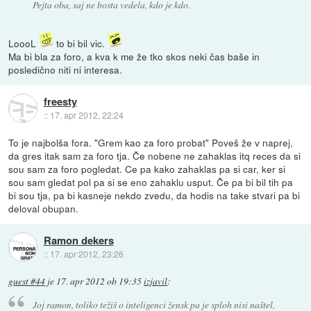
Pejta oba, saj ne bosta vedela, kdo je kdo.
LoooL
to bi bil vic.
Ma bi bla za foro, a kva k me že tko skos neki čas baše in
posledično niti ni interesa.
freesty
::
17. apr 2012, 22:24
To je najbolša fora. "Grem kao za foro probat" Poveš že v naprej,
da gres itak sam za foro tja. Če nobene ne zahaklas itq reces da si
sou sam za foro pogledat. Ce pa kako zahaklas pa si car, ker si
sou sam gledat pol pa si se eno zahaklu usput. Če pa bi bil tih pa
bi sou tja, pa bi kasneje nekdo zvedu, da hodis na take stvari pa bi
deloval obupan.
Ramon dekers
::
17. apr 2012, 23:26
guest #44
je
17. apr 2012 ob 19:35
izjavil
:
Joj ramon, toliko težiš o inteligenci žensk pa je sploh nisi naštel,