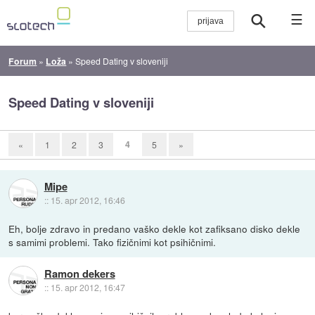
☰
Forum
»
Loža
»
Speed Dating v sloveniji
Speed Dating v sloveniji
4
«
1
2
3
5
»
Mipe
::
15. apr 2012, 16:46
Eh, bolje zdravo in predano vaško dekle kot zafiksano disko dekle
s samimi problemi. Tako fizičnimi kot psihičnimi.
Ramon dekers
::
15. apr 2012, 16:47