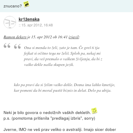
znucano?
kr1ženska
::
15. apr 2012, 16:48
Ramon dekers
je
15. apr 2012 ob 16:41
izjavil
:
Ona si menda to želi, zato je tam. Če greš ti tja
fejkat si očitno tega ne želiš. Sploh pa, nekaj mi
pravi, da veš premalo o vaškem življenju, da bi z
vaško dekle našla skupen jezik.
kdo pa pravi da si želim vaško dekle. Doma ima lahko kmetijo,
kar pomeni da bi moral pustit biznis in delat. Delo pa ubija.
Neki je bilo govora o nedolžnih vaških dekletih.
p.s. (pomotoma pritisnila "predlagaj izbris", sorry)
Jverne, IMO ne veš prav veliko o avstraliji. Imajo sicer dober