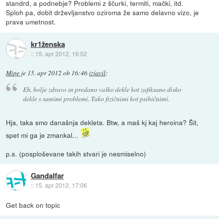
standrd, a podnebje? Problemi z ščurki, termiti, mački, itd.
Sploh pa, dobit drževljanstvo oziroma že samo delavno vizo, je
prava umetnost.
kr1ženska
::
15. apr 2012, 16:52
Mipe
je
15. apr 2012 ob 16:46
izjavil
:
Eh, bolje zdravo in predano vaško dekle kot zafiksano disko
dekle s samimi problemi. Tako fizičnimi kot psihičnimi.
Hja, taka smo današnja dekleta. Btw, a maš kj kaj heroina? Šit,
spet mi ga je zmankal...
p.s. (posploševane takih stvari je nesmiselno)
Gandalfar
::
15. apr 2012, 17:06
Get back on topic