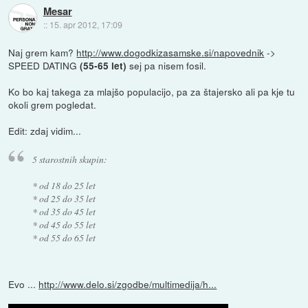
Mesar
::
15. apr 2012, 17:09
Naj grem kam?
http://www.dogodkizasamske.si/napovednik
->
SPEED DATING
sej pa nisem fosil.
(55-65 let)
Ko bo kaj takega za mlajšo populacijo, pa za štajersko ali pa kje tu
okoli grem pogledat.
Edit: zdaj vidim...
5 starostnih skupin:
* od 18 do 25 let
* od 25 do 35 let
* od 35 do 45 let
* od 45 do 55 let
* od 55 do 65 let
Evo ...
http://www.delo.si/zgodbe/multimedija/h...