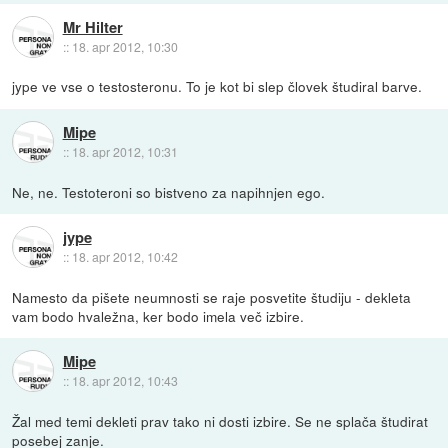
Mr Hilter
::
18. apr 2012, 10:30
jype ve vse o testosteronu. To je kot bi slep človek študiral barve.
Mipe
::
18. apr 2012, 10:31
Ne, ne. Testoteroni so bistveno za napihnjen ego.
jype
::
18. apr 2012, 10:42
Namesto da pišete neumnosti se raje posvetite študiju - dekleta
vam bodo hvaležna, ker bodo imela več izbire.
Mipe
::
18. apr 2012, 10:43
Žal med temi dekleti prav tako ni dosti izbire. Se ne splača študirat
posebej zanje.