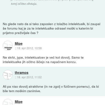
torej očitno obstaja.
No glede nato da si tako zaposlen z tolažbo intelektualk, bi zaupal
še forumu kaj je za te intelektualke odrasel moški s katerim bi
prijetno preživljale čas ?
Mipe
::
18. apr 2012, 10:58
Ne skrbi, jype, intelektualcev je več kot dovolj. Samo te
intelektualke jih očitno iščejo na napačnem koncu.
thramos
::
18. apr 2012, 11:02
Ali pa niso dovolj atraktivne (in ne zgolj v fizičnem pomenu), da bi
bile tem moškim zanimive.
Mipe