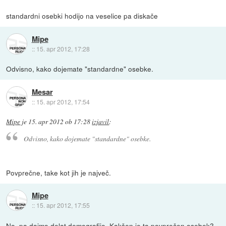
standardni osebki hodijo na veselice pa diskače
Mipe
::
15. apr 2012, 17:28
Odvisno, kako dojemate "standardne" osebke.
Mesar
::
15. apr 2012, 17:54
Mipe
je
15. apr 2012 ob 17:28
izjavil
:
Odvisno, kako dojemate "standardne" osebke.
Povprečne, take kot jih je največ.
Mipe
::
15. apr 2012, 17:55
No, pa dajmo delat demografijo. Kakšen je ta povprečen osebek?