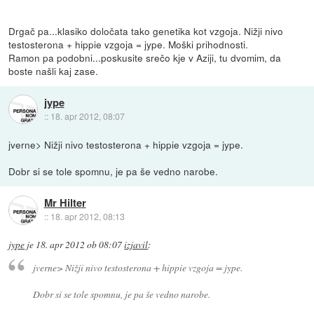
Drgač pa...klasiko določata tako genetika kot vzgoja. Nižji nivo
testosterona + hippie vzgoja = jype. Moški prihodnosti.
Ramon pa podobni...poskusite srečo kje v Aziji, tu dvomim, da
boste našli kaj zase.
jype
::
18. apr 2012, 08:07
jverne> Nižji nivo testosterona + hippie vzgoja = jype.
Dobr si se tole spomnu, je pa še vedno narobe.
Mr Hilter
::
18. apr 2012, 08:13
jype
je
18. apr 2012 ob 08:07
izjavil
:
jverne> Nižji nivo testosterona + hippie vzgoja = jype.
Dobr si se tole spomnu, je pa še vedno narobe.