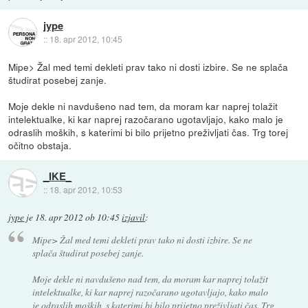
jype
::
18. apr 2012, 10:45
Mipe> Žal med temi dekleti prav tako ni dosti izbire. Se ne splača
študirat posebej zanje.
Moje dekle ni navdušeno nad tem, da moram kar naprej tolažit
intelektualke, ki kar naprej razočarano ugotavljajo, kako malo je
odraslih moških, s katerimi bi bilo prijetno preživljati čas. Trg torej
očitno obstaja.
_IKE_
::
18. apr 2012, 10:53
jype
je
18. apr 2012 ob 10:45
izjavil
:
Mipe> Žal med temi dekleti prav tako ni dosti izbire. Se ne
splača študirat posebej zanje.
Moje dekle ni navdušeno nad tem, da moram kar naprej tolažit
intelektualke, ki kar naprej razočarano ugotavljajo, kako malo
je odraslih moških, s katerimi bi bilo prijetno preživljati čas. Trg