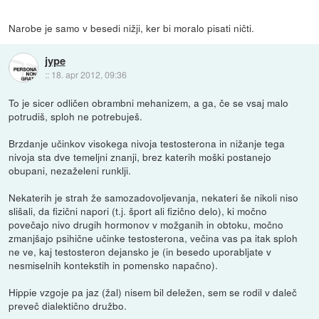
Narobe je samo v besedi nižji, ker bi moralo pisati ničti.
jype
::
18. apr 2012, 09:36
To je sicer odličen obrambni mehanizem, a ga, če se vsaj malo
potrudiš, sploh ne potrebuješ.
Brzdanje učinkov visokega nivoja testosterona in nižanje tega
nivoja sta dve temeljni znanji, brez katerih moški postanejo
obupani, nezaželeni runklji.
Nekaterih je strah že samozadovoljevanja, nekateri še nikoli niso
slišali, da fizični napori (t.j. šport ali fizično delo), ki močno
povečajo nivo drugih hormonov v možganih in obtoku, močno
zmanjšajo psihične učinke testosterona, večina vas pa itak sploh
ne ve, kaj testosteron dejansko je (in besedo uporabljate v
nesmiselnih kontekstih in pomensko napačno).
Hippie vzgoje pa jaz (žal) nisem bil deležen, sem se rodil v daleč
preveč dialektično družbo.