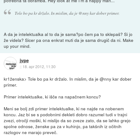
potrebna ta obramba. Hey look at me I'm a happy man...
Tole bo pa kr držalo. In mislim, da je @nny kar dober primer.
A da je intelektualka al to da je sama?po čem pa to sklepaš? Si jo
že videla? Sicer pa ona enkrat muti da je sama drugič da ni. Make
up your mind.
jype
::
18. apr 2012, 11:30
kr1ženska> Tole bo pa kr držalo. In mislim, da je @nny kar dober
primer.
Primer intelektualke, ki išče na napačnem koncu?
Meni se bolj zdi primer intelektualke, ki ne najde na nobenem
koncu. Jaz bi se s podobnimi dekleti dobro razumel tudi v trajni
zvezi, otročji moški, ki mislijo da so zveze zato, da se lahko grejo
spolne odnose, ženske pa za v kuhinjo, pa takšnih iz očitnih
razlogov ne marajo preveč.