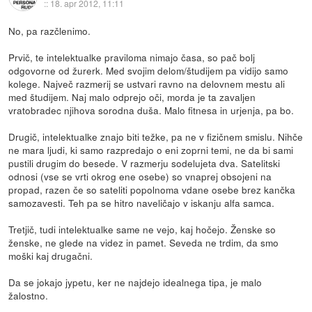
::
18. apr 2012, 11:11
No, pa razčlenimo.
Prvič, te intelektualke praviloma nimajo časa, so pač bolj
odgovorne od žurerk. Med svojim delom/študijem pa vidijo samo
kolege. Največ razmerij se ustvari ravno na delovnem mestu ali
med študijem. Naj malo odprejo oči, morda je ta zavaljen
vratobradec njihova sorodna duša. Malo fitnesa in urjenja, pa bo.
Drugič, intelektualke znajo biti težke, pa ne v fizičnem smislu. Nihče
ne mara ljudi, ki samo razpredajo o eni zoprni temi, ne da bi sami
pustili drugim do besede. V razmerju sodelujeta dva. Satelitski
odnosi (vse se vrti okrog ene osebe) so vnaprej obsojeni na
propad, razen če so sateliti popolnoma vdane osebe brez kančka
samozavesti. Teh pa se hitro naveličajo v iskanju alfa samca.
Tretjič, tudi intelektualke same ne vejo, kaj hočejo. Ženske so
ženske, ne glede na videz in pamet. Seveda ne trdim, da smo
moški kaj drugačni.
Da se jokajo jypetu, ker ne najdejo idealnega tipa, je malo
žalostno.