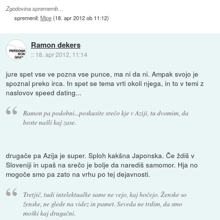
Zgodovina sprememb…
spremenil:
Mipe
(
18. apr 2012 ob 11:12
)
Ramon dekers
::
18. apr 2012, 11:14
jure spet vse ve pozna vse punce, ma ni da ni. Ampak svojo je
spoznal preko irca. In spet se tema vrti okoli njega, in to v temi z
naslovov speed dating...
Ramon pa podobni...poskusite srečo kje v Aziji, tu dvomim, da
boste našli kaj zase.
drugače pa Azija je super. Sploh kakšna Japonska. Če ždiš v
Sloveniji in upaš na srečo je bolje da narediš samomor. Hja no
mogoče smo pa zato na vrhu po tej dejavnosti.
Tretjič, tudi intelektualke same ne vejo, kaj hočejo. Ženske so
ženske, ne glede na videz in pamet. Seveda ne trdim, da smo
moški kaj drugačni.