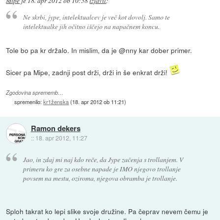
Mipe
je
18. apr 2012 ob 10:58
izjavil
:
Ne skrbi, jype, intelektualcev je več kot dovolj. Samo te
intelektualke jih očitno iščejo na napačnem koncu.
Tole bo pa kr držalo. In mislim, da je @nny kar dober primer.
Sicer pa Mipe, zadnji post drži, drži in še enkrat drži!
Zgodovina sprememb…
spremenilo:
kr1ženska
(
18. apr 2012 ob 11:21
)
Ramon dekers
::
18. apr 2012, 11:27
Jao, in zdaj mi naj kdo reče, da Jype začenja s trollanjem. V
primeru ko gre za osebne napade je IMO njegovo trollanje
povsem na mestu, oziroma, njegova obramba je trollanje.
Sploh takrat ko lepi slike svoje družine. Pa čeprav nevem čemu je