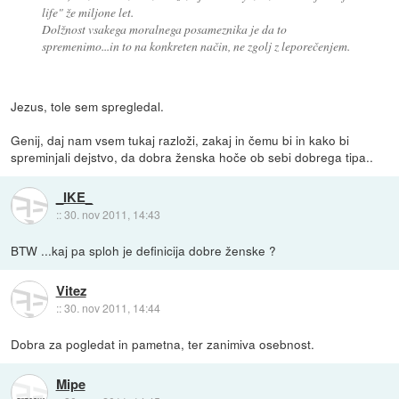
life" že miljone let.
Dolžnost vsakega moralnega posameznika je da to
spremenimo...in to na konkreten način, ne zgolj z leporečenjem.
Jezus, tole sem spregledal.
Genij, daj nam vsem tukaj razloži, zakaj in čemu bi in kako bi
spreminjali dejstvo, da dobra ženska hoče ob sebi dobrega tipa..
_IKE_
::
30. nov 2011, 14:43
BTW ...kaj pa sploh je definicija dobre ženske ?
Vitez
::
30. nov 2011, 14:44
Dobra za pogledat in pametna, ter zanimiva osebnost.
Mipe