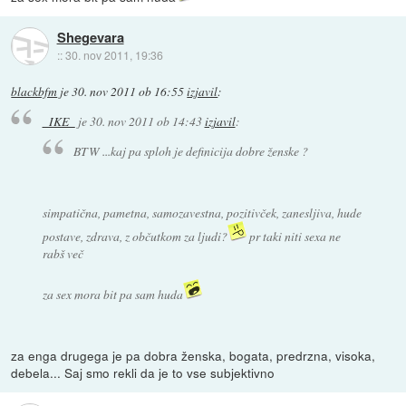
Shegevara
::
30. nov 2011, 19:36
blackbfm
je
30. nov 2011 ob 16:55
izjavil
:
_IKE_
je
30. nov 2011 ob 14:43
izjavil
:
BTW ...kaj pa sploh je definicija dobre ženske ?
simpatična, pametna, samozavestna, pozitivček, zanesljiva, hude
postave, zdrava, z občutkom za ljudi?
pr taki niti sexa ne
rabš več
za sex mora bit pa sam huda
za enga drugega je pa dobra ženska, bogata, predrzna, visoka,
debela... Saj smo rekli da je to vse subjektivno