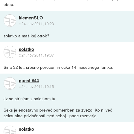
obup.
klemenSLO
::
24. nov 2011, 10:23
solatko a maš kej otrok?
solatko
::
24. nov 2011, 19:07
Sina 32 let, srečno poročen in očka 14 mesečnega fantka.
guest #44
::
24. nov 2011, 19:15
Jz se strinjam z solatkom tu.
Seks je enostavno preveč pomemben za zvezo. Ko ni več
seksualne privlačnosti med seboj...pade razmerje.
solatko