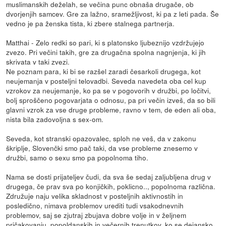
muslimanskih deželah, se večina punc obnaša drugače, ob
dvorjenjih samcev. Gre za lažno, sramežljivost, ki pa z leti pada. Še
vedno je pa ženska tista, ki zbere stalnega partnerja.
Matthai - Zelo redki so pari, ki s platonsko ljubeznijo vzdržujejo
zvezo. Pri večini takih, gre za drugačna spolna nagnjenja, ki jih
skrivata v taki zvezi.
Ne poznam para, ki bi se razšel zaradi česarkoli drugega, kot
neujemanja v posteljni telovadbi. Seveda navedeta oba cel kup
vzrokov za neujemanje, ko pa se v pogovorih v družbi, po ločitvi,
bolj sproščeno pogovarjata o odnosu, pa pri večin izveš, da so bili
glavni vzrok za vse druge probleme, ravno v tem, de eden ali oba,
nista bila zadovoljna s sex-om.
Seveda, kot stranski opazovalec, sploh ne veš, da v zakonu
škriplje, Slovenčki smo pač taki, da vse probleme znesemo v
družbi, samo o sexu smo pa popolnoma tiho.
Nama se dosti prijateljev čudi, da sva še sedaj zaljubljena drug v
drugega, če prav sva po konjičkih, poklicno.., popolnoma različna.
Združuje naju velika skladnost v posteljnih aktivnostih in
posledično, nimava problemov urediti tudi vsakodnevnih
problemov, saj se zjutraj zbujava dobre volje in v željnem
pričakovanju, popoldanskih in večernih trenutkov, ko se dejansko