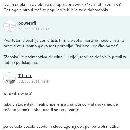
Dva modela na avtobusu sta uporabila zvezo "kvalitetna ženska".
Razlaga s strani moške populacije bi bila zelo dobrodošla.
poweroff
::
1. dec 2011, 20:09
Kvaliteten človek je zame tisti, ki ima visoka moralna načela in zna
razmišljati z lastno glavo ter uporabljati "zdravo kmečko pamet".
"Ženska" je podmnožica skupine "Ljudje", torej se definicija preslika
tudi to podskupino.
T-h-o-r
::
2. dec 2011, 12:47
wha wha what?
tako v študentskih letih pripelje matthai punco v stanovanje, pa
reče to je moja soba, usedi se na posteljo
pa se cela vesela vsede in sleče zgornji del, pol pa uleti matthai