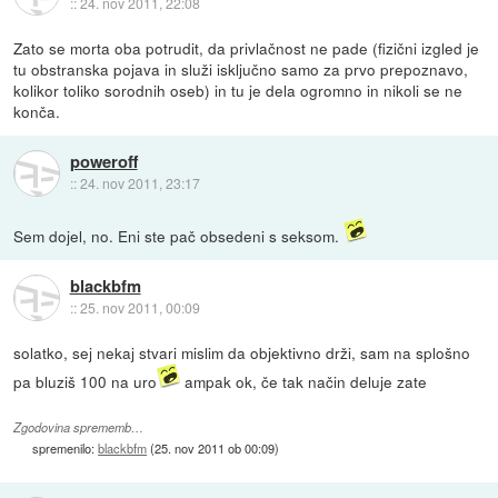
::
24. nov 2011, 22:08
Zato se morta oba potrudit, da privlačnost ne pade (fizični izgled je
tu obstranska pojava in služi isključno samo za prvo prepoznavo,
kolikor toliko sorodnih oseb) in tu je dela ogromno in nikoli se ne
konča.
poweroff
::
24. nov 2011, 23:17
Sem dojel, no. Eni ste pač obsedeni s seksom.
blackbfm
::
25. nov 2011, 00:09
solatko, sej nekaj stvari mislim da objektivno drži, sam na splošno
pa bluziš 100 na uro
ampak ok, če tak način deluje zate
Zgodovina sprememb…
spremenilo:
blackbfm
(
25. nov 2011 ob 00:09
)