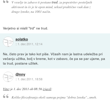
V veselje in zabavo ti postane
trud
, za popestritev posteljnih
aktivnost in če je še open mind, seksaš praktično vsak dan z
drugo žensko, na 1001 način.
Verjetno si mislil "trd" ne trud.
solatko
::
1. dec 2011, 12:14
Ne, čisto prav je tako kot piše. Včasih nam je lastna udeležba pri
večanju užitka, bolj v breme, kot v zabavo, če pa se par ujame, pa
ta trud, postane užitek.
@nny
::
1. dec 2011, 18:58
Vitez
je
1. dec 2011 ob 08:56
izjavil
:
Koliko filozofiranja okoli samega pojma "dobra ženska"...smeh.