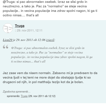
@Truga: si pac abnormalen osebek. Izraz se slisi grdo in
neuztrezno, a tako je. Pac za "normalno" se steje vecina
populacije.. in vecina populacije ima zdrav spolni nagon, ki ga ti
ocitno nimas.... that's all
Truga
::
29. nov 2011, 12:11
Lion29
je
29. nov 2011 ob 12:06
izjavil
:
@Truga: si pac abnormalen osebek. Izraz se slisi grdo in
neuztrezno, a tako je. Pac za "normalno" se steje vecina
populacije.. in vecina populacije ima zdrav spolni nagon, ki ga
ti ocitno nimas.... that's all
Jaz zase vem da nisem normaln. Zabavno mi je predvsem to da
vecina ljudi v tej temi ne more dojet da obstajajo ljudje ki so
drugacni od njih, in pol matthaiju tezijo kot da je bolan.
Zgodovina sprememb…
spremenilo:
Truga
(
29. nov 2011 ob 12:12
)