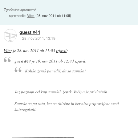
Zgodovina sprememb…
spremenilo:
Vitez
(
28. nov 2011 ob 11:05
)
guest #44
::
28. nov 2011, 13:19
Vitez
je
28. nov 2011 ob 11:03
izjavil
:
guest #44
je
19. nov 2011 ob 12:43
izjavil
:
Koliko žensk pa vidiš, da so samske?
Jaz poznam cel kup samskih žensk. Večina je privlačnih.
Samske so pa zato, ker so zbirčne in ker niso pripravljene vzeti
kateregakoli.