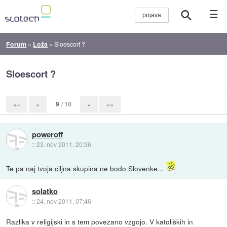
☰
Forum
»
Loža
»
Sloescort ?
Sloescort ?
9
/ 10
««
«
»
»»
poweroff
::
23. nov 2011, 20:36
Te pa naj tvoja ciljna skupina ne bodo Slovenke...
solatko
::
24. nov 2011, 07:46
Razlika v religijski in s tem povezano vzgojo. V katoliških in