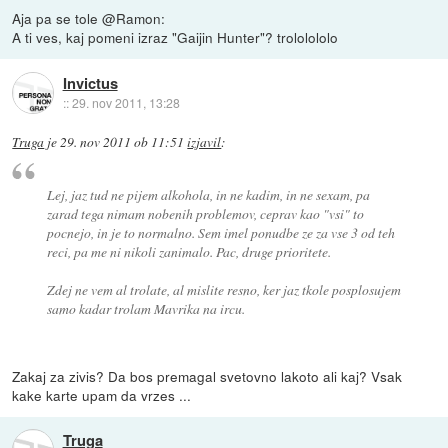
Aja pa se tole @Ramon:
A ti ves, kaj pomeni izraz "Gaijin Hunter"? trololololo
Invictus
::
29. nov 2011, 13:28
Truga
je
29. nov 2011 ob 11:51
izjavil
:
Lej, jaz tud ne pijem alkohola, in ne kadim, in ne sexam, pa
zarad tega nimam nobenih problemov, ceprav kao "vsi" to
pocnejo, in je to normalno. Sem imel ponudbe ze za vse 3 od teh
reci, pa me ni nikoli zanimalo. Pac, druge prioritete.
Zdej ne vem al trolate, al mislite resno, ker jaz tkole posplosujem
samo kadar trolam Mavrika na ircu.
Zakaj za zivis? Da bos premagal svetovno lakoto ali kaj? Vsak
kake karte upam da vrzes ...
Truga