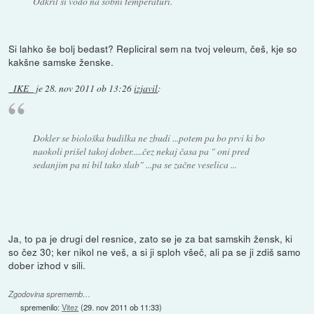
Odkril si vodo na sobni temperaturi.
Si lahko še bolj bedast? Repliciral sem na tvoj veleum, češ, kje so
kakšne samske ženske.
_IKE_
je
28. nov 2011 ob 13:26
izjavil
:
Dokler se biološka budilka ne zbudi ...potem pa bo prvi ki bo
naokoli prišel takoj dober.....čez nekaj časa pa " oni pred
sedanjim pa ni bil tako slab" ...pa se začne veselica ...
Ja, to pa je drugi del resnice, zato se je za bat samskih žensk, ki
so čez 30; ker nikol ne veš, a si ji sploh všeč, ali pa se ji zdiš samo
dober izhod v sili.
Zgodovina sprememb…
spremenilo:
Vitez
(
29. nov 2011 ob 11:33
)