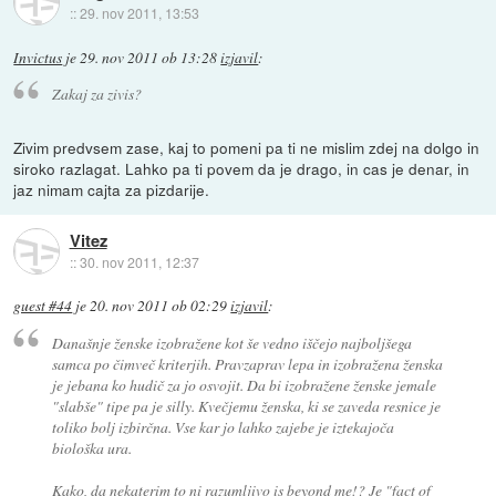
::
29. nov 2011, 13:53
Invictus
je
29. nov 2011 ob 13:28
izjavil
:
Zakaj za zivis?
Zivim predvsem zase, kaj to pomeni pa ti ne mislim zdej na dolgo in
siroko razlagat. Lahko pa ti povem da je drago, in cas je denar, in
jaz nimam cajta za pizdarije.
Vitez
::
30. nov 2011, 12:37
guest #44
je
20. nov 2011 ob 02:29
izjavil
:
Današnje ženske izobražene kot še vedno iščejo najboljšega
samca po čimveč kriterjih. Pravzaprav lepa in izobražena ženska
je jebana ko hudič za jo osvojit. Da bi izobražene ženske jemale
"slabše" tipe pa je silly. Kvečjemu ženska, ki se zaveda resnice je
toliko bolj izbirčna. Vse kar jo lahko zajebe je iztekajoča
biološka ura.
Kako, da nekaterim to ni razumljivo is beyond me!? Je "fact of