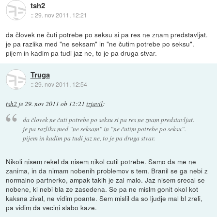
tsh2
::
29. nov 2011, 12:21
da človek ne čuti potrebe po seksu si pa res ne znam predstavljat.
je pa razlika med "ne seksam" in "ne čutim potrebe po seksu".
pijem in kadim pa tudi jaz ne, to je pa druga stvar.
Truga
::
29. nov 2011, 12:54
tsh2
je
29. nov 2011 ob 12:21
izjavil
:
da človek ne čuti potrebe po seksu si pa res ne znam predstavljat.
je pa razlika med "ne seksam" in "ne čutim potrebe po seksu".
pijem in kadim pa tudi jaz ne, to je pa druga stvar.
Nikoli nisem rekel da nisem nikol cutil potrebe. Samo da me ne
zanima, in da nimam nobenih problemov s tem. Branil se ga nebi z
normalno partnerko, ampak takih je zal malo. Jaz nisem srecal se
nobene, ki nebi bla ze zasedena. Se pa ne mislm gonit okol kot
kaksna zival, ne vidim poante. Sem mislil da so ljudje mal bl zreli,
pa vidim da vecini slabo kaze.