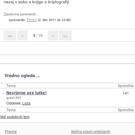
nazaj v sobo s knjigo o kriptografiji
Zgodovina sprememb…
spremenilo:
T-h-o-r
(
2. dec 2011 ob 12:48
)
9
/ 10
««
«
»
»»
Vredno ogleda ...
Tema
Sporočila
»
Nevrjetne sex lutke!
141
guest #44
Oddelek:
Loža
Tema
Sporočila
Več podobnih tem
Pravila
Večina pravic pridržanih