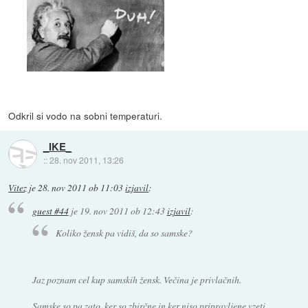
Odkril si vodo na sobni temperaturi.
_IKE_
::
28. nov 2011, 13:26
Vitez
je
28. nov 2011 ob 11:03
izjavil
:
guest #44
je
19. nov 2011 ob 12:43
izjavil
:
Koliko žensk pa vidiš, da so samske?
Jaz poznam cel kup samskih žensk. Večina je privlačnih.
Samske so pa zato, ker so zbirčne in ker niso pripravljene vzeti