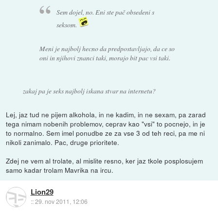
Sem dojel, no. Eni ste pač obsedeni s
seksom.
Meni je najbolj hecno da predpostavljajo, da ce so
oni in njihovi znanci taki, morajo bit pac vsi taki.
zakaj pa je seks najbolj iskana stvar na internetu?
Lej, jaz tud ne pijem alkohola, in ne kadim, in ne sexam, pa zarad
tega nimam nobenih problemov, ceprav kao "vsi" to pocnejo, in je
to normalno. Sem imel ponudbe ze za vse 3 od teh reci, pa me ni
nikoli zanimalo. Pac, druge prioritete.
Zdej ne vem al trolate, al mislite resno, ker jaz tkole posplosujem
samo kadar trolam Mavrika na ircu.
Lion29
::
29. nov 2011, 12:06