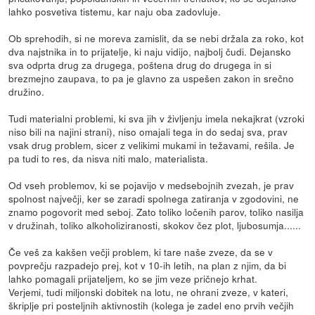
lahko posvetiva tistemu, kar naju oba zadovluje.
Ob sprehodih, si ne moreva zamislit, da se nebi držala za roko, kot
dva najstnika in to prijatelje, ki naju vidijo, najbolj čudi. Dejansko
sva odprta drug za drugega, poštena drug do drugega in si
brezmejno zaupava, to pa je glavno za uspešen zakon in srečno
družino.
Tudi materialni problemi, ki sva jih v življenju imela nekajkrat (vzroki
niso bili na najini strani), niso omajali tega in do sedaj sva, prav
vsak drug problem, sicer z velikimi mukami in težavami, rešila. Je
pa tudi to res, da nisva niti malo, materialista.
Od vseh problemov, ki se pojavijo v medsebojnih zvezah, je prav
spolnost največji, ker se zaradi spolnega zatiranja v zgodovini, ne
znamo pogovorit med seboj. Zato toliko ločenih parov, toliko nasilja
v družinah, toliko alkoholiziranosti, skokov čez plot, ljubosumja......
Če veš za kakšen večji problem, ki tare naše zveze, da se v
povprečju razpadejo prej, kot v 10-ih letih, na plan z njim, da bi
lahko pomagali prijateljem, ko se jim veze pričnejo krhat.
Verjemi, tudi miljonski dobitek na lotu, ne ohrani zveze, v kateri,
škriplje pri posteljnih aktivnostih (kolega je zadel eno prvih večjih