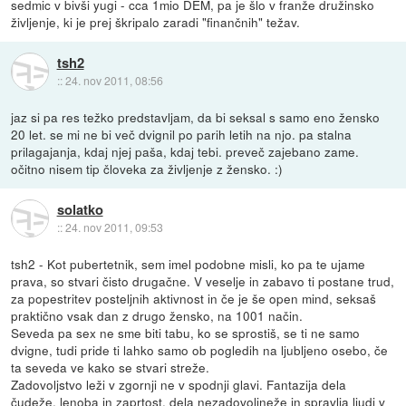
sedmic v bivši yugi - cca 1mio DEM, pa je šlo v franže družinsko
življenje, ki je prej škripalo zaradi "finančnih" težav.
tsh2
::
24. nov 2011, 08:56
jaz si pa res težko predstavljam, da bi seksal s samo eno žensko
20 let. se mi ne bi več dvignil po parih letih na njo. pa stalna
prilagajanja, kdaj njej paša, kdaj tebi. preveč zajebano zame.
očitno nisem tip človeka za življenje z žensko. :)
solatko
::
24. nov 2011, 09:53
tsh2 - Kot pubertetnik, sem imel podobne misli, ko pa te ujame
prava, so stvari čisto drugačne. V veselje in zabavo ti postane trud,
za popestritev posteljnih aktivnost in če je še open mind, seksaš
praktično vsak dan z drugo žensko, na 1001 način.
Seveda pa sex ne sme biti tabu, ko se sprostiš, se ti ne samo
dvigne, tudi pride ti lahko samo ob pogledih na ljubljeno osebo, če
ta seveda ve kako se stvari streže.
Zadovoljstvo leži v zgornji ne v spodnji glavi. Fantazija dela
čudeže, lenoba in zaprtost, dela nezadovoljneže in spravlja ljudi v