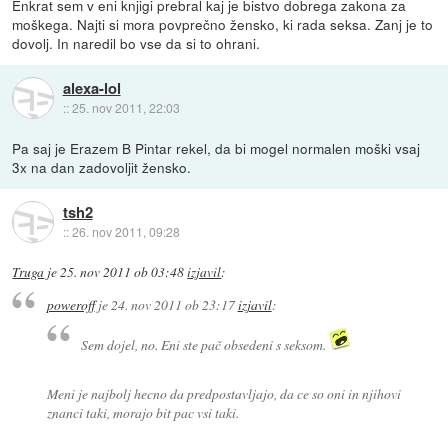
Enkrat sem v eni knjigi prebral kaj je bistvo dobrega zakona za
moškega. Najti si mora povprečno žensko, ki rada seksa. Zanj je to
dovolj. In naredil bo vse da si to ohrani.
alexa-lol
::
25. nov 2011, 22:03
Pa saj je Erazem B Pintar rekel, da bi mogel normalen moški vsaj
3x na dan zadovoljit žensko.
tsh2
::
26. nov 2011, 09:28
Truga
je
25. nov 2011 ob 03:48
izjavil
:
poweroff
je
24. nov 2011 ob 23:17
izjavil
:
Sem dojel, no. Eni ste pač obsedeni s seksom.
Meni je najbolj hecno da predpostavljajo, da ce so oni in njihovi
znanci taki, morajo bit pac vsi taki.