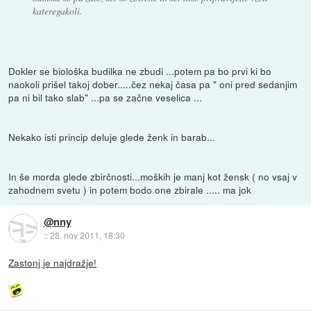
kateregakoli.
Dokler se biološka budilka ne zbudi ...potem pa bo prvi ki bo
naokoli prišel takoj dober.....čez nekaj časa pa " oni pred sedanjim
pa ni bil tako slab" ...pa se začne veselica ...
Nekako isti princip deluje glede ženk in barab...
In še morda glede zbirčnosti...moških je manj kot žensk ( no vsaj v
zahodnem svetu ) in potem bodo one zbirale ..... ma jok
@nny
::
28. nov 2011, 18:30
Zastonj je najdražje!