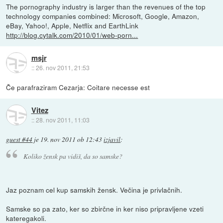
The pornography industry is larger than the revenues of the top
technology companies combined: Microsoft, Google, Amazon,
eBay, Yahoo!, Apple, Netflix and EarthLink
http://blog.cytalk.com/2010/01/web-porn...
msjr
::
26. nov 2011, 21:53
Če parafraziram Cezarja: Coitare necesse est
Vitez
::
28. nov 2011, 11:03
guest #44
je
19. nov 2011 ob 12:43
izjavil
:
Koliko žensk pa vidiš, da so samske?
Jaz poznam cel kup samskih žensk. Večina je privlačnih.
Samske so pa zato, ker so zbirčne in ker niso pripravljene vzeti
kateregakoli.