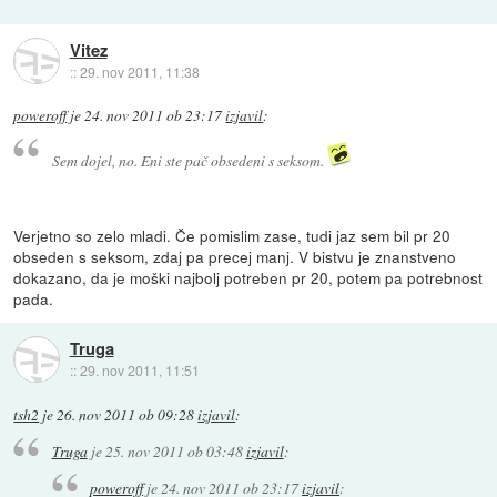
Vitez
::
29. nov 2011, 11:38
poweroff
je
24. nov 2011 ob 23:17
izjavil
:
Sem dojel, no. Eni ste pač obsedeni s seksom.
Verjetno so zelo mladi. Če pomislim zase, tudi jaz sem bil pr 20
obseden s seksom, zdaj pa precej manj. V bistvu je znanstveno
dokazano, da je moški najbolj potreben pr 20, potem pa potrebnost
pada.
Truga
::
29. nov 2011, 11:51
tsh2
je
26. nov 2011 ob 09:28
izjavil
:
Truga
je
25. nov 2011 ob 03:48
izjavil
:
poweroff
je
24. nov 2011 ob 23:17
izjavil
: