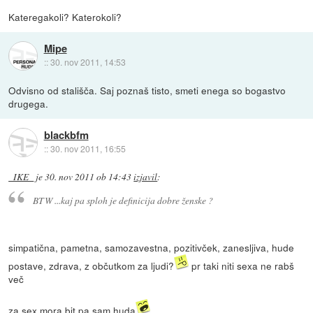
Kateregakoli? Katerokoli?
Mipe
::
30. nov 2011, 14:53
Odvisno od stališča. Saj poznaš tisto, smeti enega so bogastvo
drugega.
blackbfm
::
30. nov 2011, 16:55
_IKE_
je
30. nov 2011 ob 14:43
izjavil
:
BTW ...kaj pa sploh je definicija dobre ženske ?
simpatična, pametna, samozavestna, pozitivček, zanesljiva, hude
postave, zdrava, z občutkom za ljudi?
pr taki niti sexa ne rabš
več
za sex mora bit pa sam huda