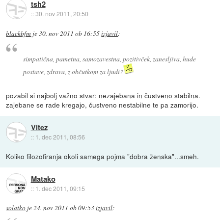
tsh2
::
30. nov 2011, 20:50
blackbfm
je
30. nov 2011 ob 16:55
izjavil
:
simpatična, pametna, samozavestna, pozitivček, zanesljiva, hude
postave, zdrava, z občutkom za ljudi?
pozabil si najbolj važno stvar: nezajebana in čustveno stabilna.
zajebane se rade kregajo, čustveno nestabilne te pa zamorijo.
Vitez
::
1. dec 2011, 08:56
Koliko filozofiranja okoli samega pojma "dobra ženska"...smeh.
Matako
::
1. dec 2011, 09:15
solatko
je
24. nov 2011 ob 09:53
izjavil
: