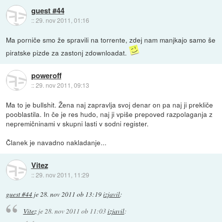
guest #44
::
29. nov 2011, 01:16
Ma porniče smo že spravili na torrente, zdej nam manjkajo samo še
piratske pizde za zastonj zdownloadat.
poweroff
::
29. nov 2011, 09:13
Ma to je bullshit. Žena naj zapravlja svoj denar on pa naj ji prekliče
pooblastila. In če je res hudo, naj ji vpiše prepoved razpolaganja z
nepremičninami v skupni lasti v sodni register.
Članek je navadno nakladanje...
Vitez
::
29. nov 2011, 11:29
guest #44
je
28. nov 2011 ob 13:19
izjavil
:
Vitez
je
28. nov 2011 ob 11:03
izjavil
: