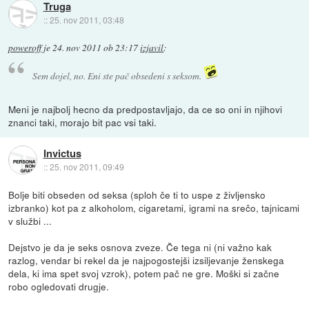
Truga
::
25. nov 2011, 03:48
poweroff
je
24. nov 2011 ob 23:17
izjavil
:
Sem dojel, no. Eni ste pač obsedeni s seksom.
Meni je najbolj hecno da predpostavljajo, da ce so oni in njihovi
znanci taki, morajo bit pac vsi taki.
Invictus
::
25. nov 2011, 09:49
Bolje biti obseden od seksa (sploh če ti to uspe z življensko
izbranko) kot pa z alkoholom, cigaretami, igrami na srečo, tajnicami
v službi ...
Dejstvo je da je seks osnova zveze. Če tega ni (ni važno kak
razlog, vendar bi rekel da je najpogostejši izsiljevanje ženskega
dela, ki ima spet svoj vzrok), potem pač ne gre. Moški si začne
robo ogledovati drugje.