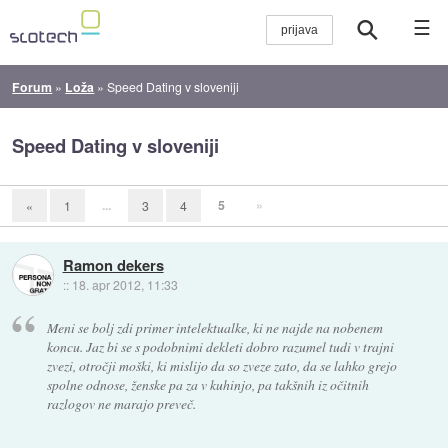
☰
Forum
»
Loža
»
Speed Dating v sloveniji
Speed Dating v sloveniji
...
5
»
«
1
3
4
Ramon dekers
::
18. apr 2012, 11:33
Meni se bolj zdi primer intelektualke, ki ne najde na nobenem
koncu. Jaz bi se s podobnimi dekleti dobro razumel tudi v trajni
zvezi, otročji moški, ki mislijo da so zveze zato, da se lahko grejo
spolne odnose, ženske pa za v kuhinjo, pa takšnih iz očitnih
razlogov ne marajo preveč.