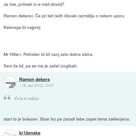
Je ime, priimek in e-mail dovolj?
Ramon dekers> Če pri teh letih človek razmišlja o nekem uporu
Katerega bi najprej:
Mr Hilter> Psihiater bi bil zanj zelo dobra izbira.
Sem že bil, pa se me je začel izogibati.
Ramon dekers
::
18. apr 2012, 13:07
Če bi ti vedela:
stari to je bolezen. Sicer bo pa zaradi tebe zopet tema zaklenjena.
kr1ženska