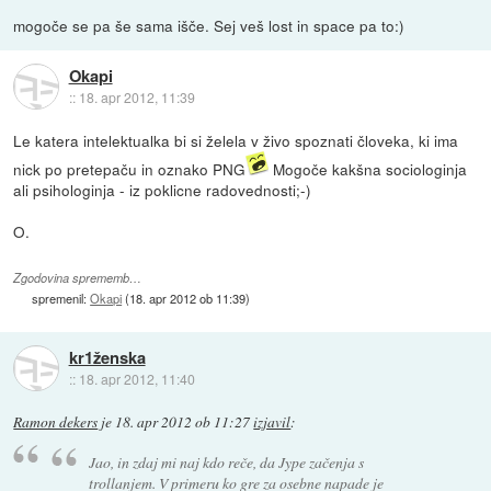
mogoče se pa še sama išče. Sej veš lost in space pa to:)
Okapi
::
18. apr 2012, 11:39
Le katera intelektualka bi si želela v živo spoznati človeka, ki ima
nick po pretepaču in oznako PNG
Mogoče kakšna sociologinja
ali psihologinja - iz poklicne radovednosti;-)
O.
Zgodovina sprememb…
spremenil:
Okapi
(
18. apr 2012 ob 11:39
)
kr1ženska
::
18. apr 2012, 11:40
Ramon dekers
je
18. apr 2012 ob 11:27
izjavil
:
Jao, in zdaj mi naj kdo reče, da Jype začenja s
trollanjem. V primeru ko gre za osebne napade je