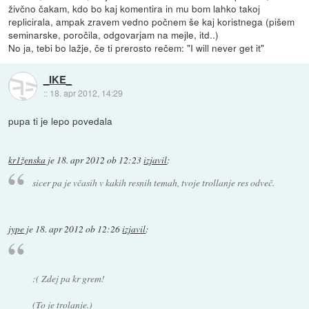
živčno čakam, kdo bo kaj komentira in mu bom lahko takoj
replicirala, ampak zravem vedno počnem še kaj koristnega (pišem
seminarske, poročila, odgovarjam na mejle, itd..)
No ja, tebi bo lažje, če ti prerosto rečem: "I will never get it"
_IKE_
::
18. apr 2012, 14:29
pupa ti je lepo povedala
kr1ženska
je
18. apr 2012 ob 12:23
izjavil
:
sicer pa je včasih v kakih resnih temah, tvoje trollanje res odveč.
jype
je
18. apr 2012 ob 12:26
izjavil
:
:( Zdej pa kr grem!
(To je trolanje.)