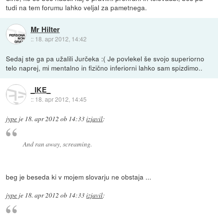
tudi na tem forumu lahko veljal za pametnega.
Mr Hilter
::
18. apr 2012, 14:42
Sedaj ste ga pa užalili Jurčeka :( Je povlekel še svojo superiorno
telo naprej, mi mentalno in fizično inferiorni lahko sam spizdimo..
_IKE_
::
18. apr 2012, 14:45
jype
je
18. apr 2012 ob 14:33
izjavil
:
And ran away, screaming.
beg je beseda ki v mojem slovarju ne obstaja ...
jype
je
18. apr 2012 ob 14:33
izjavil
: