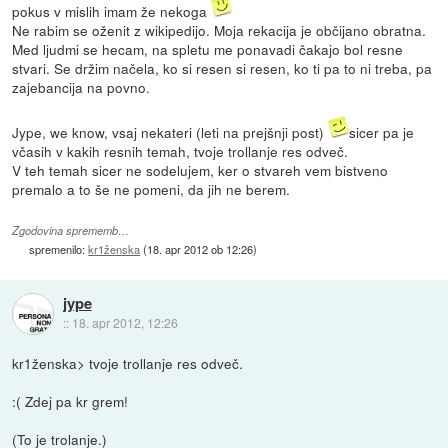
pokus v mislih imam že nekoga
Ne rabim se oženit z wikipedijo. Moja rekacija je občijano obratna.
Med ljudmi se hecam, na spletu me ponavadi čakajo bol resne
stvari. Se držim načela, ko si resen si resen, ko ti pa to ni treba, pa
zajebancija na povno.
Jype, we know, vsaj nekateri (leti na prejšnji post)
sicer pa je
včasih v kakih resnih temah, tvoje trollanje res odveč.
V teh temah sicer ne sodelujem, ker o stvareh vem bistveno
premalo a to še ne pomeni, da jih ne berem.
Zgodovina sprememb…
spremenilo:
kr1ženska
(
18. apr 2012 ob 12:26
)
jype
::
18. apr 2012, 12:26
kr1ženska> tvoje trollanje res odveč.
:( Zdej pa kr grem!
(To je trolanje.)