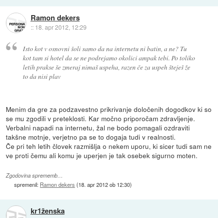
Ramon dekers
::
18. apr 2012, 12:29
Isto kot v osnovni šoli samo da na internetu ni batin, a ne? Tu
kot tam si hotel da se ne podrejamo okolici ampak tebi. Po toliko
letih prakse še zmeraj nimaš uspeha, razen če za uspeh šteješ že
to da nisi plav
Menim da gre za podzavestno prikrivanje določenih dogodkov ki so
se mu zgodili v preteklosti. Kar močno priporočam zdravljenje.
Verbalni napadi na internetu, žal ne bodo pomagali ozdraviti
takšne motnje, verjetno pa se to dogaja tudi v realnosti.
Če pri teh letih človek razmišlja o nekem uporu, ki sicer tudi sam ne
ve proti čemu ali komu je uperjen je tak osebek sigurno moten.
Zgodovina sprememb…
spremenil:
Ramon dekers
(
18. apr 2012 ob 12:30
)
kr1ženska