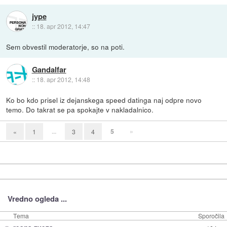
jype
::
18. apr 2012, 14:47
Sem obvestil moderatorje, so na poti.
Gandalfar
::
18. apr 2012, 14:48
Ko bo kdo prisel iz dejanskega speed datinga naj odpre novo
temo. Do takrat se pa spokajte v nakladalnico.
...
5
»
«
1
3
4
Vredno ogleda ...
Tema
Sporočila