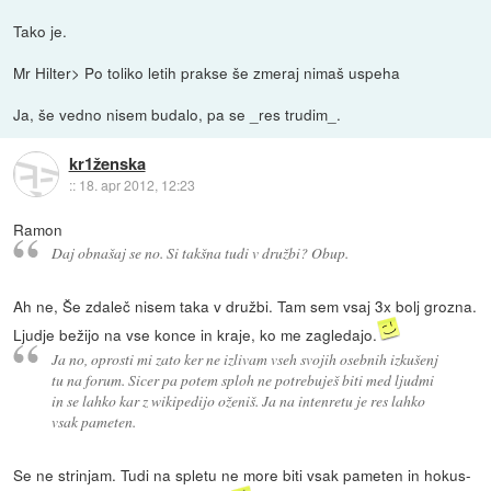
Tako je.
Mr Hilter> Po toliko letih prakse še zmeraj nimaš uspeha
Ja, še vedno nisem budalo, pa se _res trudim_.
kr1ženska
::
18. apr 2012, 12:23
Ramon
Daj obnašaj se no. Si takšna tudi v družbi? Obup.
Ah ne, Še zdaleč nisem taka v družbi. Tam sem vsaj 3x bolj grozna.
Ljudje bežijo na vse konce in kraje, ko me zagledajo.
Ja no, oprosti mi zato ker ne izlivam vseh svojih osebnih izkušenj
tu na forum. Sicer pa potem sploh ne potrebuješ biti med ljudmi
in se lahko kar z wikipedijo oženiš. Ja na intenretu je res lahko
vsak pameten.
Se ne strinjam. Tudi na spletu ne more biti vsak pameten in hokus-