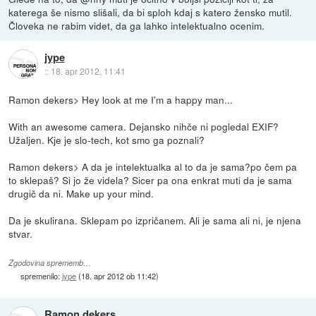
katerega še nismo slišali, da bi sploh kdaj s katero žensko mutil.
Človeka ne rabim videt, da ga lahko intelektualno ocenim.
jype
::
18. apr 2012, 11:41
Ramon dekers> Hey look at me I'm a happy man...
With an awesome camera. Dejansko nihče ni pogledal EXIF?
Užaljen. Kje je slo-tech, kot smo ga poznali?
Ramon dekers> A da je intelektualka al to da je sama?po čem pa
to sklepaš? Si jo že videla? Sicer pa ona enkrat muti da je sama
drugič da ni. Make up your mind.
Da je skulirana. Sklepam po izpričanem. Ali je sama ali ni, je njena
stvar.
Zgodovina sprememb…
spremenilo:
jype
(
18. apr 2012 ob 11:42
)
Ramon dekers