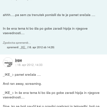
ahhh.....pa sem za trenutek pomislil da te je pamet srečala ....
In še ena tema ki bo šla po gobe zaradi hipija in njegove
vsevednosti....
Zgodovina sprememb…
spremenil:
_IKE_
(
18. apr 2012 ob 14:29
)
jype
::
18. apr 2012, 14:33
_IKE_> pamet srečala ....
And ran away, screaming.
_IKE_> In še ena tema ki bo šla po gobe zaradi hipija in njegove
vsevednosti....
Sine, ko se boš naučil kaj o pravilni prehrani in telovadbi, boš pa