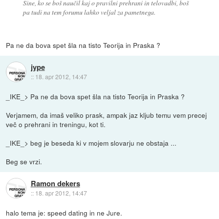
Sine, ko se boš naučil kaj o pravilni prehrani in telovadbi, boš
pa tudi na tem forumu lahko veljal za pametnega.
Pa ne da bova spet šla na tisto Teorija in Praska ?
jype
::
18. apr 2012, 14:47
_IKE_> Pa ne da bova spet šla na tisto Teorija in Praska ?
Verjamem, da imaš veliko prask, ampak jaz kljub temu vem precej
več o prehrani in treningu, kot ti.
_IKE_> beg je beseda ki v mojem slovarju ne obstaja ...
Beg se vrzi.
Ramon dekers
::
18. apr 2012, 14:47
halo tema je: speed dating in ne Jure.