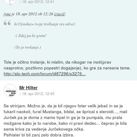
::
18. apr 2012, 12:41
jype
je
18. apr 2012 ob 12:26
izjavil
:
kr1ženska> tvoje trollanje res odveč.
:( Zdej pa kr grem!
(To je trolanje.)
Tole je očitno trolanje, ki mislim, da nikogar ne moti(prav
nasprotno, pozitivno popestri dogajanje), ko gre za neresne teme.
http://slo-tech.com/forum/t487296/p3276...
Mr Hilter
::
18. apr 2012, 12:45
Se strinjam. Možno je, da je bil njegov foter velik jebač in se je
fukaril naokoli, fural Mustanga, bildal, se šprical s steroidi..., mali
Jurček pa je doma z mamo trpel in ga je ta pumpala, mu prala
možgane kako je to narobe, kako ni pravi dedec... čeprav je bila
sama kriva za vedenje Jurčekovega očka.
Psihiater bi bil zanj zelo dobra izbira.