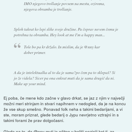
IMO njegovo trollanje povsem na mestu, oziroma,
njegova obramba je trollanje.
Sploh takrat ko lepi slike svoje družine. Pa čeprav nevem čemu je
potrebna ta obramba. Hey look at me I'm a happy man...
Tole bo pa kr držalo. In mislim, da je @nny kar
dober primer.
A da je intelektualka al to da je sama?po čem pa to sklepaš? Si
jo že videla? Sicer pa ona enkrat muti da je sama drugič da ni.
Make up your mind.
Ej poba, če mene kdo začne v glavo drkat, se jaz z njim v največji
možni meri strinjam in stvari napihnem v nedogled, da je na koncu
že vse skup smešno. Ponavad folk neha s takimi bedarijami, a vi
ste, moram priznat, glede bedarij o Jypu nevrjetno vztrajni in s
takimi forami že prav dolgočasni.
Glede na to, da @nny muti je očitno v boljši poziciji kot ti, za