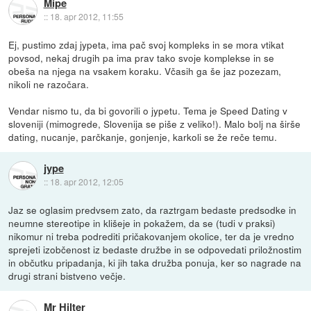
Mipe
::
18. apr 2012, 11:55
Ej, pustimo zdaj jypeta, ima pač svoj kompleks in se mora vtikat
povsod, nekaj drugih pa ima prav tako svoje komplekse in se
obeša na njega na vsakem koraku. Včasih ga še jaz pozezam,
nikoli ne razočara.
Vendar nismo tu, da bi govorili o jypetu. Tema je Speed Dating v
sloveniji (mimogrede, Slovenija se piše z veliko!). Malo bolj na širše
dating, nucanje, parčkanje, gonjenje, karkoli se že reče temu.
jype
::
18. apr 2012, 12:05
Jaz se oglasim predvsem zato, da raztrgam bedaste predsodke in
neumne stereotipe in klišeje in pokažem, da se (tudi v praksi)
nikomur ni treba podrediti pričakovanjem okolice, ter da je vredno
sprejeti izobčenost iz bedaste družbe in se odpovedati priložnostim
in občutku pripadanja, ki jih taka družba ponuja, ker so nagrade na
drugi strani bistveno večje.
Mr Hilter