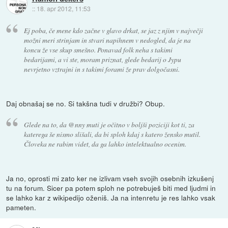
::
18. apr 2012, 11:53
Ej poba, če mene kdo začne v glavo drkat, se jaz z njim v največji
možni meri strinjam in stvari napihnem v nedogled, da je na
koncu že vse skup smešno. Ponavad folk neha s takimi
bedarijami, a vi ste, moram priznat, glede bedarij o Jypu
nevrjetno vztrajni in s takimi forami že prav dolgočasni.
Daj obnašaj se no. Si takšna tudi v družbi? Obup.
Glede na to, da @nny muti je očitno v boljši poziciji kot ti, za
katerega še nismo slišali, da bi sploh kdaj s katero žensko mutil.
Človeka ne rabim videt, da ga lahko intelektualno ocenim.
Ja no, oprosti mi zato ker ne izlivam vseh svojih osebnih izkušenj
tu na forum. Sicer pa potem sploh ne potrebuješ biti med ljudmi in
se lahko kar z wikipedijo oženiš. Ja na intenretu je res lahko vsak
pameten.