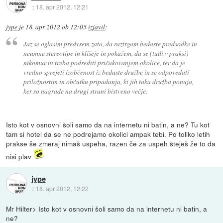
::
18. apr 2012, 12:21
jype
je
18. apr 2012 ob 12:05
izjavil
:
Jaz se oglasim predvsem zato, da raztrgam bedaste predsodke in
neumne stereotipe in klišeje in pokažem, da se (tudi v praksi)
nikomur ni treba podrediti pričakovanjem okolice, ter da je
vredno sprejeti izobčenost iz bedaste družbe in se odpovedati
priložnostim in občutku pripadanja, ki jih taka družba ponuja,
ker so nagrade na drugi strani bistveno večje.
Isto kot v osnovni šoli samo da na internetu ni batin, a ne? Tu kot
tam si hotel da se ne podrejamo okolici ampak tebi. Po toliko letih
prakse še zmeraj nimaš uspeha, razen če za uspeh šteješ že to da
nisi plav
jype
::
18. apr 2012, 12:22
Mr Hilter> Isto kot v osnovni šoli samo da na internetu ni batin, a
ne?