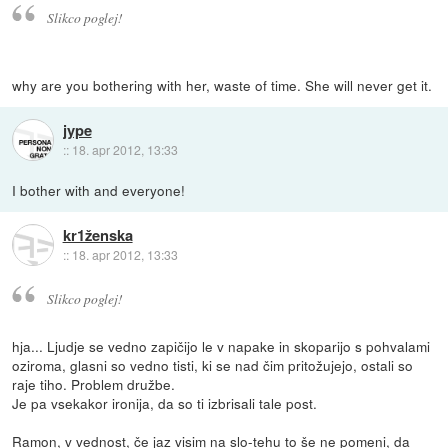
Slikco poglej!
why are you bothering with her, waste of time. She will never get it.
jype
::
18. apr 2012, 13:33
I bother with and everyone!
kr1ženska
::
18. apr 2012, 13:33
Slikco poglej!
hja... Ljudje se vedno zapičijo le v napake in skoparijo s pohvalami
oziroma, glasni so vedno tisti, ki se nad čim pritožujejo, ostali so
raje tiho. Problem družbe.
Je pa vsekakor ironija, da so ti izbrisali tale post.
Ramon, v vednost, če jaz visim na slo-tehu to še ne pomeni, da