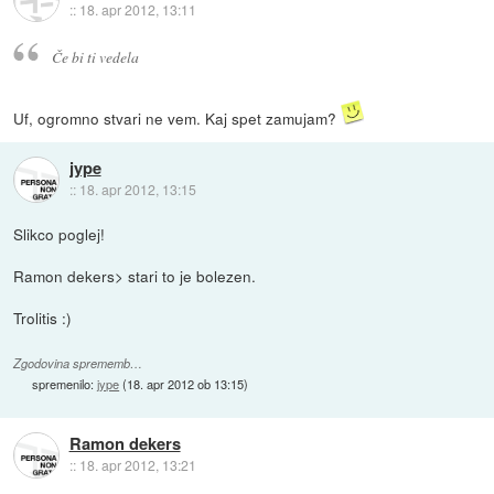
::
18. apr 2012, 13:11
Če bi ti vedela
Uf, ogromno stvari ne vem. Kaj spet zamujam?
jype
::
18. apr 2012, 13:15
Slikco poglej!
Ramon dekers> stari to je bolezen.
Trolitis :)
Zgodovina sprememb…
spremenilo:
jype
(
18. apr 2012 ob 13:15
)
Ramon dekers
::
18. apr 2012, 13:21