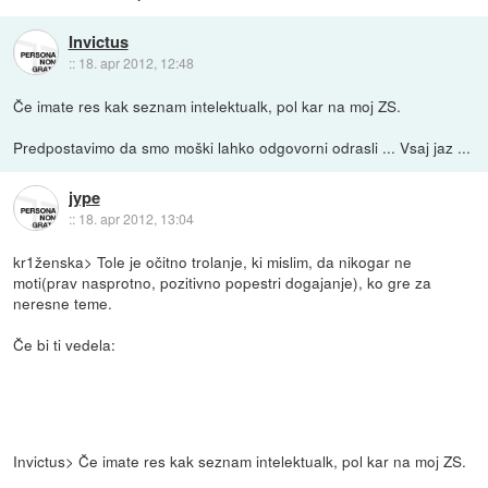
Invictus
::
18. apr 2012, 12:48
Če imate res kak seznam intelektualk, pol kar na moj ZS.
Predpostavimo da smo moški lahko odgovorni odrasli ... Vsaj jaz ...
jype
::
18. apr 2012, 13:04
kr1ženska> Tole je očitno trolanje, ki mislim, da nikogar ne
moti(prav nasprotno, pozitivno popestri dogajanje), ko gre za
neresne teme.
Če bi ti vedela:
Invictus> Če imate res kak seznam intelektualk, pol kar na moj ZS.