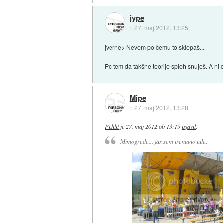
jype
::
27. maj 2012, 13:25
jverne> Nevem po čemu to sklepaš...
Po tem da takšne teorije sploh snuješ. A ni 
Mipe
::
27. maj 2012, 13:28
Pithlit
je
27. maj 2012 ob 13:19
izjavil
:
Mimogrede... jaz sem trenutno tule: