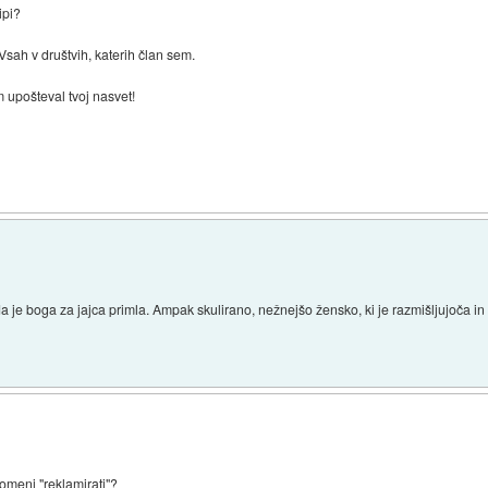
ipi?
 Vsah v društvih, katerih član sem.
m upošteval tvoj nasvet!
da je boga za jajca primla. Ampak skulirano, nežnejšo žensko, ki je razmišljujoča i
meni "reklamirati"?