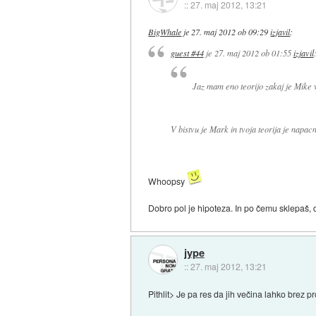
::
27. maj 2012, 13:21
BigWhale
je
27. maj 2012 ob 09:29
izjavil
:
guest #44
je
27. maj 2012 ob 01:55
izjavil
Jaz mam eno teorijo zakaj je Mike v
V bistvu je Mark in tvoja teorija je napacn
Whoopsy
Dobro pol je hipoteza. In po čemu sklepaš,
jype
::
27. maj 2012, 13:21
Pithlit> Je pa res da jih večina lahko brez 