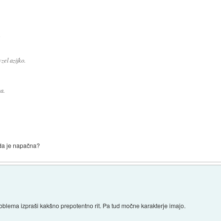
:
zel azijko.
a.
 da je napačna?
problema izpraši kakšno prepotentno rit. Pa tud močne karakterje imajo.