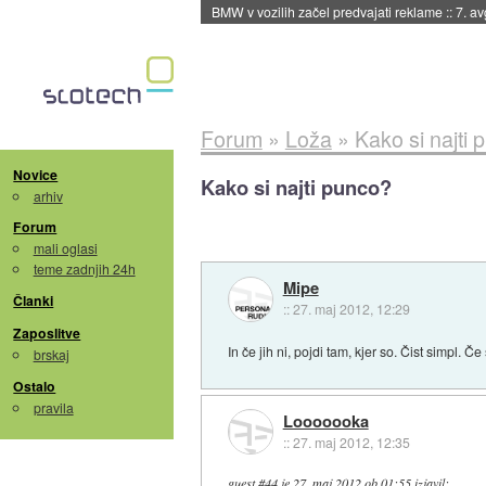
BMW v vozilih začel predvajati reklame
::
7. a
Forum
»
Loža
»
Kako si najti
Novice
Kako si najti punco?
arhiv
Forum
mali oglasi
teme zadnjih 24h
Mipe
Članki
::
27. maj 2012, 12:29
Zaposlitve
In če jih ni, pojdi tam, kjer so. Čist simpl. 
brskaj
Ostalo
pravila
Looooooka
::
27. maj 2012, 12:35
guest #44
je
27. maj 2012 ob 01:55
izjavil
: