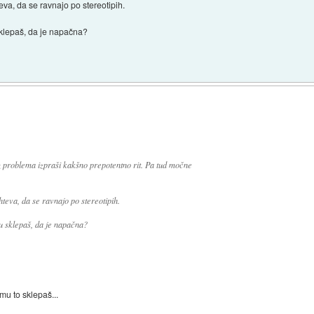
va, da se ravnajo po stereotipih.
sklepaš, da je napačna?
ez problema izpraši kakšno prepotentno rit. Pa tud močne
teva, da se ravnajo po stereotipih.
u sklepaš, da je napačna?
mu to sklepaš...