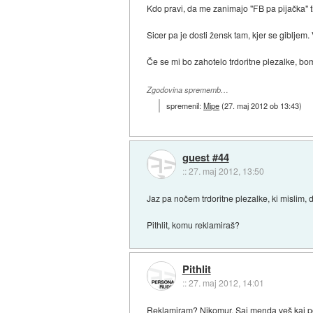
Kdo pravi, da me zanimajo "FB pa pijačka" t
Sicer pa je dosti žensk tam, kjer se gibljem.
Če se mi bo zahotelo trdoritne plezalke, bo
Zgodovina sprememb…
spremenil:
Mipe
(
27. maj 2012 ob 13:43
)
guest #44
::
27. maj 2012, 13:50
Jaz pa nočem trdoritne plezalke, ki mislim, 
Pithlit, komu reklamiraš?
Pithlit
::
27. maj 2012, 14:01
Reklamiram? Nikomur. Saj menda veš kaj po