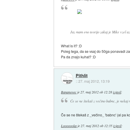
Jaz mam eno teorijo zakaj je Mike vzel az
What is it? :D
Poleg tega, da se vsaj do 50ga ponavadi za 1
Pa da znajo kuhat? :D
Pithlit
::
27. maj 2012, 13:19
Bananovec
je
27. maj 2012 ob 12:28
izjavil
:
Če se ne štekaš z večino babnc, je nekaj n
Če se ne štekaš z _večino_ 'babnc' (al pa ko
Looooooka
je
27. maj 2012 ob 12:35
izjavil
: