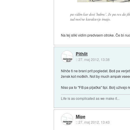
pa vidim kar dost 'babnc'. Je pa res da ji
tud močne karakterje imajo.
Na tej sliki vidim predvsem otroke. Če bi nu
Pithlit
::
27. maj 2012, 13:38
Nihče ti ne brani prit pogledat. Boš pa verj
žensk kot moških. Not by much ampak vsee
Niso pa to "FB pa pijačka" tipi. Bolj uživajo k
Life is as complicated as we make it...
Mipe
::
27. maj 2012, 13:43