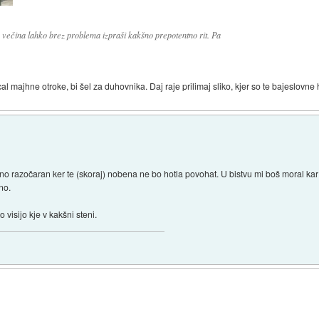
h večina lahko brez problema izpraši kakšno prepotentno rit. Pa
cal majhne otroke, bi šel za duhovnika. Daj raje prilimaj sliko, kjer so te bajeslov
etno razočaran ker te (skoraj) nobena ne bo hotla povohat. U bistvu mi boš moral ka
no.
o visijo kje v kakšni steni.