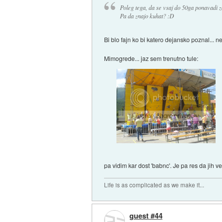
Poleg tega, da se vsaj do 50ga ponavadi za
Pa da znajo kuhat? :D
Bi blo fajn ko bi katero dejansko poznal... ne
Mimogrede... jaz sem trenutno tule:
pa vidim kar dost 'babnc'. Je pa res da jih 
Life is as complicated as we make it...
guest #44