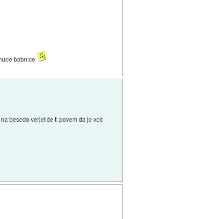
ne hude babnice
r na besedo verjet če ti povem da je več