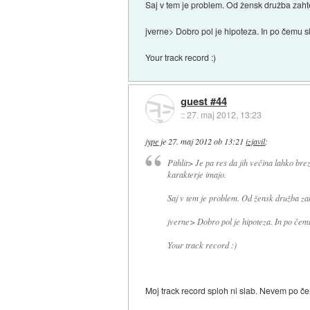
Saj v tem je problem. Od žensk družba zahte
jverne> Dobro pol je hipoteza. In po čemu 
Your track record :)
guest #44
::
27. maj 2012, 13:23
jype
je
27. maj 2012 ob 13:21
izjavil
:
Pithlit> Je pa res da jih večina lahko br
karakterje imajo.
Saj v tem je problem. Od žensk družba zah
jverne> Dobro pol je hipoteza. In po čem
Your track record :)
Moj track record sploh ni slab. Nevem po če