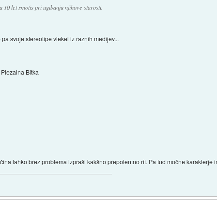
 10 let zmotis pri ugibanju njihove starosti.
 pa svoje stereotipe vlekel iz raznih medijev...
Plezalna Bitka
večina lahko brez problema izpraši kakšno prepotentno rit. Pa tud močne karakterje 