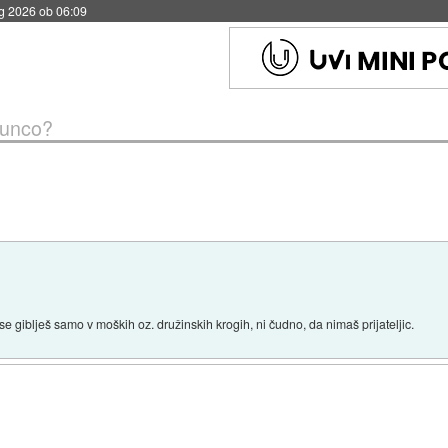
vg 2026 ob 06:09
 punco?
Če se giblješ samo v moških oz. družinskih krogih, ni čudno, da nimaš prijateljic.