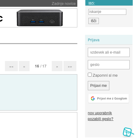
Išči:
Zadnje novice
Prijava
16
/ 17
««
«
»
»»
Zapomni si me
nov uporabnik
pozabili geslo?