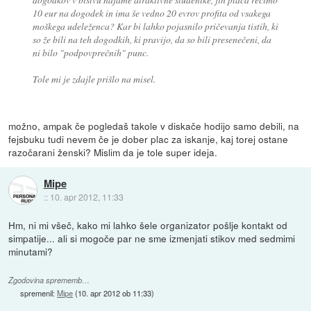
10 eur na dogodek in ima še vedno 20 evrov profita od vsakega
moškega udeleženca? Kar bi lahko pojasnilo pričevanja tistih, ki
so že bili na teh dogodkih, ki pravijo, da so bili presenečeni, da
ni bilo "podpovprečnih" punc.
Tole mi je zdajle prišlo na misel.
možno, ampak če pogledaš takole v diskače hodijo samo debili, na
fejsbuku tudi nevem če je dober plac za iskanje, kaj torej ostane
razočarani ženski? Mislim da je tole super ideja.
Mipe
::
10. apr 2012, 11:33
Hm, ni mi všeč, kako mi lahko šele organizator pošlje kontakt od
simpatije... ali si mogoče par ne sme izmenjati stikov med sedmimi
minutami?
Zgodovina sprememb…
spremenil:
Mipe
(
10. apr 2012 ob 11:33
)