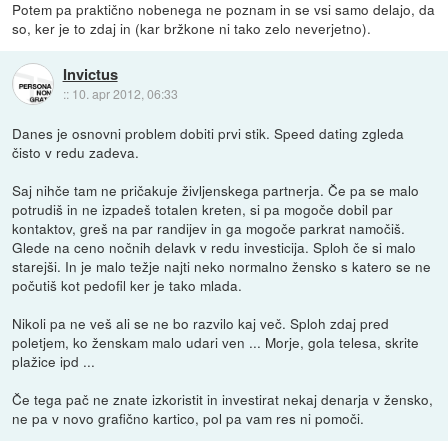
Potem pa praktično nobenega ne poznam in se vsi samo delajo, da
so, ker je to zdaj in (kar bržkone ni tako zelo neverjetno).
Invictus
::
10. apr 2012, 06:33
Danes je osnovni problem dobiti prvi stik. Speed dating zgleda
čisto v redu zadeva.
Saj nihče tam ne pričakuje življenskega partnerja. Če pa se malo
potrudiš in ne izpadeš totalen kreten, si pa mogoče dobil par
kontaktov, greš na par randijev in ga mogoče parkrat namočiš.
Glede na ceno nočnih delavk v redu investicija. Sploh če si malo
starejši. In je malo težje najti neko normalno žensko s katero se ne
počutiš kot pedofil ker je tako mlada.
Nikoli pa ne veš ali se ne bo razvilo kaj več. Sploh zdaj pred
poletjem, ko ženskam malo udari ven ... Morje, gola telesa, skrite
plažice ipd ...
Če tega pač ne znate izkoristit in investirat nekaj denarja v žensko,
ne pa v novo grafično kartico, pol pa vam res ni pomoči.