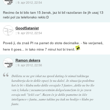
::
9. apr 2012, 22:54
Recimo če bi bilo tam 15 žensk, jaz bi bil razočaran če jih usaj 13
nebi pol za telefonsko reklo:D
GoodSatanist
::
9. apr 2012, 22:54
Poveš ji, da znaš PI na pamet do stote decimalke. - Ne verjameš,
here it goes... in tako mine 7 minut kot bi trenil.
Ramon dekers
::
9. apr 2012, 22:56
Dekleta se ne gre iskat na speed dating če nimaš takšnega
karakterja da te dekle opazi že na daleč. Je situacija podobna
kot če bi v klubu neko dekle osvajalo 5 fantov...dekle ne bo šlo
ven iz lokala z nesamozavestnim dolgočasnežem če jo zravn
osvaja nek "žešči car". Razen če je dekle pametno in išče
inteligenco v fantu...samo takšne pa itak ne hodijo v klube po
fante.