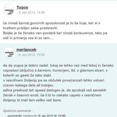
Yugos
::
9. apr 2012, 14:49
če nimaš šarma,govornih sposobnosti je to še huje, ker si v
kratkem prisiljen sebe predstaviti.
Boljše je če žensko ven povabiš ker nimaš konkurence, tako pa
vidi in primerja vse ki so tam....
marijancek
::
9. apr 2012, 15:08
da da yugos je dobro zadel. tukaj se lahko vez med teboj in žensko
vzpostavi izključno s šarmom, humorjem, itd. v glavnem stvari, v
katerih so geeki že tako slabi.
v resničnem življenju pa se občutek povezanosti lahko ustvari
zraven kakega dela ali hobijev.
edina prednost teh speed datingov je, da sprobaš več samskih
žensk v časovni enoti. če ti bi to nekako uspelo v resničnem
življenju bi imel tam veliko več šans.
Zgodovina sprememb…
spremenilo:
marijancek
(
9. apr 2012 ob 15:08
)