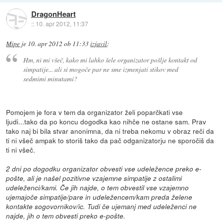
DragonHeart
::
10. apr 2012, 11:37
Mipe
je
10. apr 2012 ob 11:33
izjavil
:
Hm, ni mi všeč, kako mi lahko šele organizator pošlje kontakt od
simpatije... ali si mogoče par ne sme izmenjati stikov med
sedmimi minutami?
Pomojem je fora v tem da organizator želi poparčkati vse
ljudi...tako da po koncu dogodka kao nihče ne ostane sam. Prav
tako naj bi bila stvar anonimna, da ni treba nekomu v obraz reči da
ti ni všeč ampak to storiš tako da pač odganizatorju ne sporočiš da
ti ni všeč.
2 dni po dogodku organizator obvesti vse udeležence preko e-
pošte, ali je našel pozitivne vzajemne simpatije z ostalimi
udeleženci/kami. Če jih najde, o tem obvestil vse vzajemno
ujemajoče simpatije/pare in udeležencem/kam preda želene
kontakte sogovornikov/ic. Tudi če ujemanj med udeleženci ne
najde, jih o tem obvesti preko e-pošte.