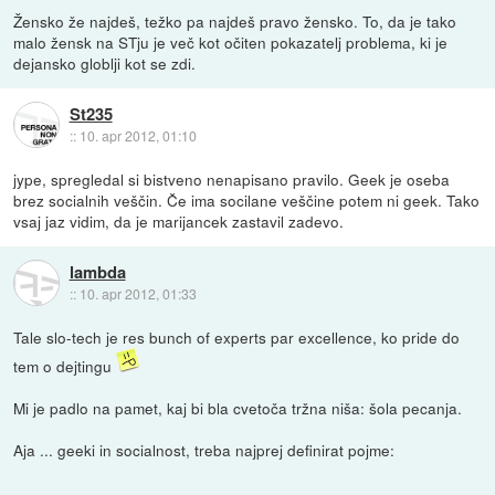
Žensko že najdeš, težko pa najdeš pravo žensko. To, da je tako
malo žensk na STju je več kot očiten pokazatelj problema, ki je
dejansko globlji kot se zdi.
St235
::
10. apr 2012, 01:10
jype, spregledal si bistveno nenapisano pravilo. Geek je oseba
brez socialnih veščin. Če ima socilane veščine potem ni geek. Tako
vsaj jaz vidim, da je marijancek zastavil zadevo.
lambda
::
10. apr 2012, 01:33
Tale slo-tech je res bunch of experts par excellence, ko pride do
tem o dejtingu
Mi je padlo na pamet, kaj bi bla cvetoča tržna niša: šola pecanja.
Aja ... geeki in socialnost, treba najprej definirat pojme: