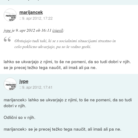
marijancek
::
9. apr 2012, 17:22
jype
je
9. apr 2012 ob 16:11
izjavil
:
Obstajajo tudi taki, ki se s socialnimi situacijami strastno in
celo poklicno ukvarjajo, pa so še vedno geeki.
lahko se ukvarjajo z njimi, to še ne pomeni, da so tudi dobri v njih.
se je precej težko tega naučit, ali imaš ali pa ne.
jype
::
9. apr 2012, 17:41
marijancek> lahko se ukvarjajo z njimi, to še ne pomeni, da so tudi
dobri v njih.
Odlični so v njih.
marijancek> se je precej težko tega naučit, ali imaš ali pa ne.