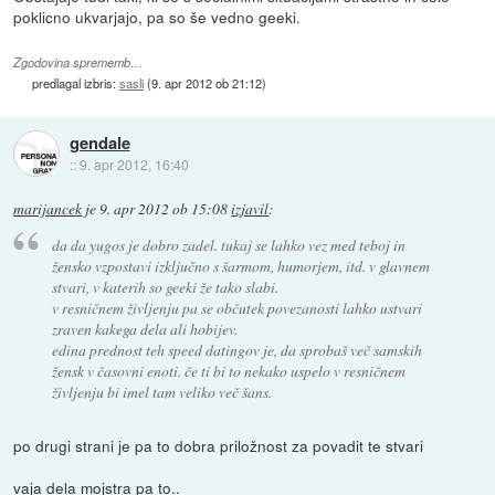
poklicno ukvarjajo, pa so še vedno geeki.
Zgodovina sprememb…
predlagal izbris:
sasli
(
9. apr 2012 ob 21:12
)
gendale
::
9. apr 2012, 16:40
marijancek
je
9. apr 2012 ob 15:08
izjavil
:
da da yugos je dobro zadel. tukaj se lahko vez med teboj in
žensko vzpostavi izključno s šarmom, humorjem, itd. v glavnem
stvari, v katerih so geeki že tako slabi.
v resničnem življenju pa se občutek povezanosti lahko ustvari
zraven kakega dela ali hobijev.
edina prednost teh speed datingov je, da sprobaš več samskih
žensk v časovni enoti. če ti bi to nekako uspelo v resničnem
življenju bi imel tam veliko več šans.
po drugi strani je pa to dobra priložnost za povadit te stvari
vaja dela mojstra pa to..