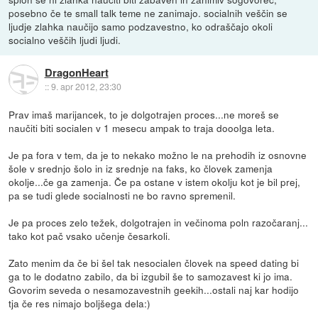
posebno če te small talk teme ne zanimajo. socialnih veščin se
ljudje zlahka naučijo samo podzavestno, ko odraščajo okoli
socialno veščih ljudi ljudi.
DragonHeart
::
9. apr 2012, 23:30
Prav imaš marijancek, to je dolgotrajen proces...ne moreš se
naučiti biti socialen v 1 mesecu ampak to traja dooolga leta.
Je pa fora v tem, da je to nekako možno le na prehodih iz osnovne
šole v srednjo šolo in iz srednje na faks, ko človek zamenja
okolje...če ga zamenja. Če pa ostane v istem okolju kot je bil prej,
pa se tudi glede socialnosti ne bo ravno spremenil.
Je pa proces zelo težek, dolgotrajen in večinoma poln razočaranj...
tako kot pač vsako učenje česarkoli.
Zato menim da če bi šel tak nesocialen človek na speed dating bi
ga to le dodatno zabilo, da bi izgubil še to samozavest ki jo ima.
Govorim seveda o nesamozavestnih geekih...ostali naj kar hodijo
tja če res nimajo boljšega dela:)