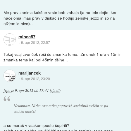
Me prav zanima kakšne vrste bab zahaja tja na tele dejte, ker
načeloma imaš prav v diskač se hodijo ženske jexxx in so na
nižjem iq nivoju.
mihec87
::
9. apr 2012, 22:57
Tukaj vsaj zvonček reši če zmanka teme...Zmenek 1 uro v 15min
zmanka teme kaj pol 45min tišine...
marijancek
::
9. apr 2012, 23:20
jype
je
9. apr 2012 ob 17:41
izjavil
:
Neumnost. Nizko rast težko popraviš, socialnih veščin se pa
zlahka naučiš.
a se moraš v vsakem postu šopiriti?
sploh se ni zlahka naučiti biti zabaven in zanimiv sogovorec,