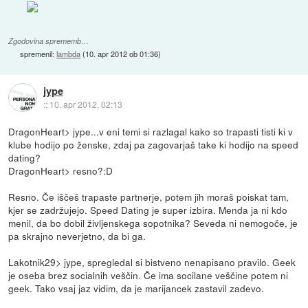
Zgodovina sprememb…
spremenil:
lambda
(
10. apr 2012 ob 01:36
)
jype
::
10. apr 2012, 02:13
DragonHeart> jype...v eni temi si razlagal kako so trapasti tisti ki v
klube hodijo po ženske, zdaj pa zagovarjaš take ki hodijo na speed
dating?
DragonHeart> resno?:D
Resno. Če iščeš trapaste partnerje, potem jih moraš poiskat tam,
kjer se zadržujejo. Speed Dating je super izbira. Menda ja ni kdo
menil, da bo dobil življenskega sopotnika? Seveda ni nemogoče, je
pa skrajno neverjetno, da bi ga.
Lakotnik29> jype, spregledal si bistveno nenapisano pravilo. Geek
je oseba brez socialnih veščin. Če ima socilane veščine potem ni
geek. Tako vsaj jaz vidim, da je marijancek zastavil zadevo.