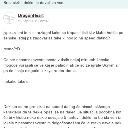
Brez skrbi, deklet je dovolj za vse.
DragonHeart
::
9. apr 2012, 22:37
jype...v eni temi si razlagal kako so trapasti tisti ki v klube hodijo po
ženske, zdaj pa zagovarjaš take ki hodijo na speed dating?
resno?:D
Če ste nesamozavestni boste v tistih nekaj minutah žensko
mogoče vprašali če ve kaj je paladin ali če so že igrale Skyrim ali
pa če imajo mogoče linksys router doma.
nekako takole:
Dekleta se ne gre iskat na speed dating če nimaš takšnega
karakterja da te dekle opazi že na daleč. Je situacija podobna kot
če bi v klubu neko dekle osvajalo 5 fantov...dekle ne bo šlo ven iz
lokala z nesamozavestnim dolgočasnežem če jo zravn osvaja nek
"žešči car". Razen če je dekle pametno in išče inteligenco v