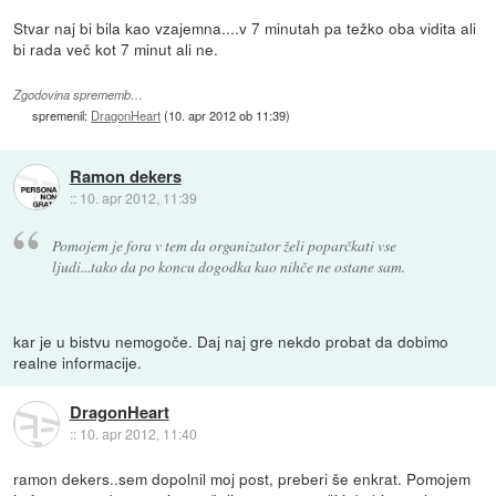
Stvar naj bi bila kao vzajemna....v 7 minutah pa težko oba vidita ali
bi rada več kot 7 minut ali ne.
Zgodovina sprememb…
spremenil:
DragonHeart
(
10. apr 2012 ob 11:39
)
Ramon dekers
::
10. apr 2012, 11:39
Pomojem je fora v tem da organizator želi poparčkati vse
ljudi...tako da po koncu dogodka kao nihče ne ostane sam.
kar je u bistvu nemogoče. Daj naj gre nekdo probat da dobimo
realne informacije.
DragonHeart
::
10. apr 2012, 11:40
ramon dekers..sem dopolnil moj post, preberi še enkrat. Pomojem