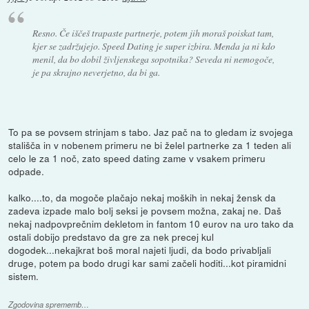
Resno. Če iščeš trapaste partnerje, potem jih moraš poiskat tam,
kjer se zadržujejo. Speed Dating je super izbira. Menda ja ni kdo
menil, da bo dobil življenskega sopotnika? Seveda ni nemogoče,
je pa skrajno neverjetno, da bi ga.
To pa se povsem strinjam s tabo. Jaz pač na to gledam iz svojega
stališča in v nobenem primeru ne bi želel partnerke za 1 teden ali
celo le za 1 noč, zato speed dating zame v vsakem primeru
odpade.
kalko....to, da mogoče plačajo nekaj moških in nekaj žensk da
zadeva izpade malo bolj seksi je povsem možna, zakaj ne. Daš
nekaj nadpovprečnim dekletom in fantom 10 eurov na uro tako da
ostali dobijo predstavo da gre za nek precej kul
dogodek...nekajkrat boš moral najeti ljudi, da bodo privabljali
druge, potem pa bodo drugi kar sami začeli hoditi...kot piramidni
sistem.
Zgodovina sprememb…