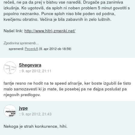
rečeš, ne pa da prej v bistvu vse narediš. Drugače pa zanimiva
izkušnja. Ko ugotoviš, da sploh ni noben problem 5 minut govotiti s
popolno neznanko. Punce sploh niso bile poden od podna,
kvečjemu obratno. Večina je bila zabavnih in zelo luštnih.
Našel link:
http://www.hitri-zmenki.net/
Zgodovina sprememb…
spremenil:
PecenkA
(
9. apr 2012 ob 18:59
)
Shegevara
::
9. apr 2012, 21:11
fantje resno ne hodit na te speed afnarije, ker boste izgubili še tisto
malo samozavesti ki jo mate, še posebej pa ne đajpa poslušat pa
njegovih predlogov.
jype
::
9. apr 2012, 21:43
Nekoga je strah konkurence, hihi.