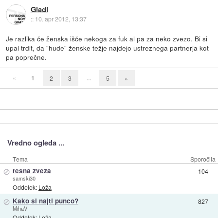
Gladi
::
10. apr 2012, 13:37
Je razlika če ženska išče nekoga za fuk al pa za neko zvezo. Bi si
upal trdit, da "hude" ženske težje najdejo ustreznega partnerja kot
pa poprečne.
«
1
...
2
3
5
»
Vredno ogleda ...
Tema
Sporočila
⊘
resna zveza
104
samski30
Oddelek:
Loža
⊘
Kako si najti punco?
827
MihaV
Oddelek:
Loža