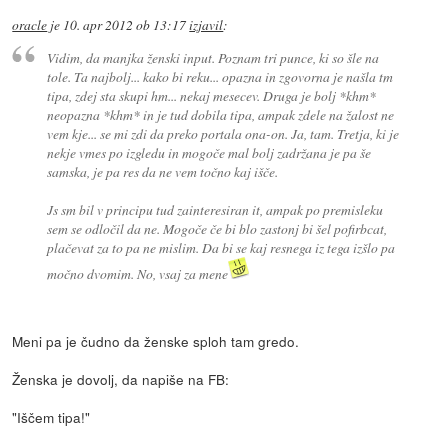
oracle
je
10. apr 2012 ob 13:17
izjavil
:
Vidim, da manjka ženski input. Poznam tri punce, ki so šle na
tole. Ta najbolj... kako bi reku... opazna in zgovorna je našla tm
tipa, zdej sta skupi hm... nekaj mesecev. Druga je bolj *khm*
neopazna *khm* in je tud dobila tipa, ampak zdele na žalost ne
vem kje... se mi zdi da preko portala ona-on. Ja, tam. Tretja, ki je
nekje vmes po izgledu in mogoče mal bolj zadržana je pa še
samska, je pa res da ne vem točno kaj išče.
Js sm bil v principu tud zainteresiran it, ampak po premisleku
sem se odločil da ne. Mogoče če bi blo zastonj bi šel pofirbcat,
plačevat za to pa ne mislim. Da bi se kaj resnega iz tega izšlo pa
močno dvomim. No, vsaj za mene
Meni pa je čudno da ženske sploh tam gredo.
Ženska je dovolj, da napiše na FB:
"Iščem tipa!"