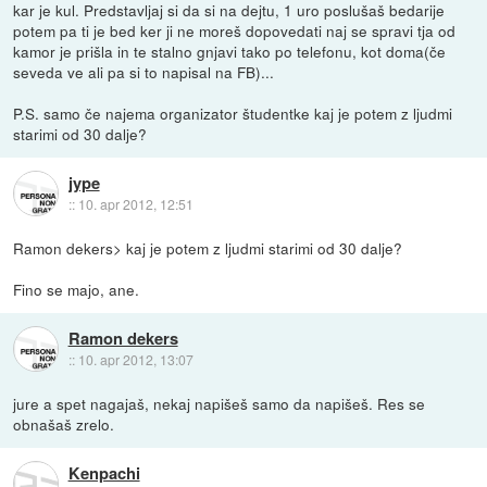
kar je kul. Predstavljaj si da si na dejtu, 1 uro poslušaš bedarije
potem pa ti je bed ker ji ne moreš dopovedati naj se spravi tja od
kamor je prišla in te stalno gnjavi tako po telefonu, kot doma(če
seveda ve ali pa si to napisal na FB)...
P.S. samo če najema organizator študentke kaj je potem z ljudmi
starimi od 30 dalje?
jype
::
10. apr 2012, 12:51
Ramon dekers> kaj je potem z ljudmi starimi od 30 dalje?
Fino se majo, ane.
Ramon dekers
::
10. apr 2012, 13:07
jure a spet nagajaš, nekaj napišeš samo da napišeš. Res se
obnašaš zrelo.
Kenpachi