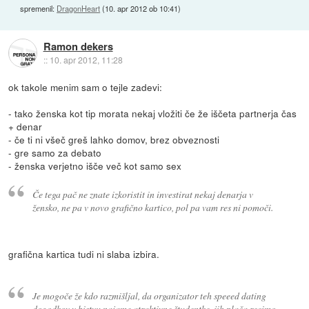
spremenil:
DragonHeart
(
10. apr 2012 ob 10:41
)
Ramon dekers
::
10. apr 2012, 11:28
ok takole menim sam o tejle zadevi:
- tako ženska kot tip morata nekaj vložiti če že iščeta partnerja čas
+ denar
- če ti ni všeč greš lahko domov, brez obveznosti
- gre samo za debato
- ženska verjetno išče več kot samo sex
Če tega pač ne znate izkoristit in investirat nekaj denarja v
žensko, ne pa v novo grafično kartico, pol pa vam res ni pomoči.
grafična kartica tudi ni slaba izbira.
Je mogoče že kdo razmišljal, da organizator teh speeed dating
dogodkov v bistvu najame atraktivne študentke, jih plača recimo