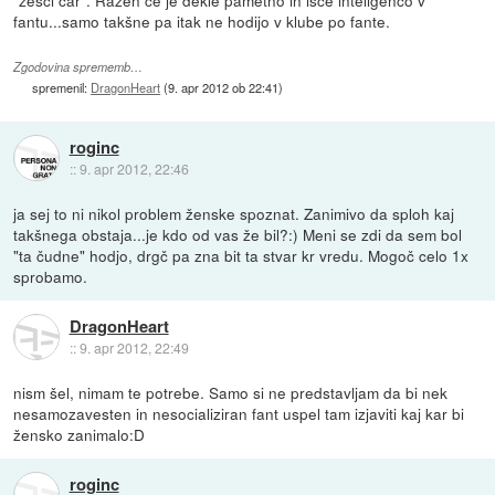
fantu...samo takšne pa itak ne hodijo v klube po fante.
Zgodovina sprememb…
spremenil:
DragonHeart
(
9. apr 2012 ob 22:41
)
roginc
::
9. apr 2012, 22:46
ja sej to ni nikol problem ženske spoznat. Zanimivo da sploh kaj
takšnega obstaja...je kdo od vas že bil?:) Meni se zdi da sem bol
"ta čudne" hodjo, drgč pa zna bit ta stvar kr vredu. Mogoč celo 1x
sprobamo.
DragonHeart
::
9. apr 2012, 22:49
nism šel, nimam te potrebe. Samo si ne predstavljam da bi nek
nesamozavesten in nesocializiran fant uspel tam izjaviti kaj kar bi
žensko zanimalo:D
roginc