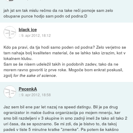
jah jst sm tak mislu rečmo da na take reči pomoje sam zelo
obupane punce hodjo sam podn od podna:D
black ice
::
9. apr 2012, 18:12
Kdo pa pravi, da tja hodi samo poden od podna? Zelo verjetno se
tam nahaja bolj kvaliteten material, če se lahko tako izrazim, kot v
lokalnem klubu.
Sam se še nisem udeležil takih in podobnih zadev, tako da ne
morem ravno govoriti iz prve roke. Mogoče bom enkrat poskusil,
zgolj
.
for the sake of science
PecenkA
::
9. apr 2012, 18:58
Jaz sem bil ene par let nazaj na speed datingu. Bil je pa drug
ogranizator in malce čudna organizacija po mojem mnenju, ker
smo bili razdeljeni v 3 skupine in smo zadnji imeli že tako ali tako 2
uri časa, da se spoznamo. Se mi zdi, da je bistvo to, da takoj
padeš v tiste 5 minutne kratke "zmenke". Pa potem še kakšno