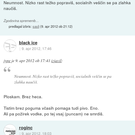
Neumnost. Nizko rast težko popraviš, socialnih veščin se pa zlahka
naučiš.
Zgodovina sprememb…
predlagal izbris:
sasli
(
9. apr 2012 ob 21:12
)
black ice
::
9. apr 2012, 17:46
jype
je
9. apr 2012 ob 17:41
izjavil
:
Neumnost. Nizko rast težko popraviš, socialnih veščin se pa
zlahka naučiš.
Ploskam. Brez heca.
Tistim brez poguma včasih pomaga tudi pivo. Eno.
Ali pa požirek vodke, po tej vsaj (puncam) ne smrdiš.
roginc
::
9. apr 2012, 18:03