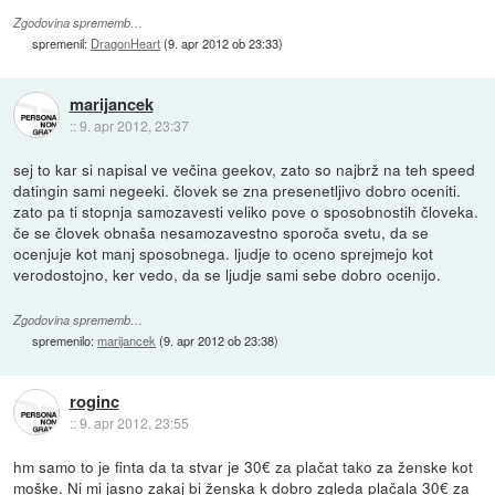
Zgodovina sprememb…
spremenil:
DragonHeart
(
9. apr 2012 ob 23:33
)
marijancek
::
9. apr 2012, 23:37
sej to kar si napisal ve večina geekov, zato so najbrž na teh speed
datingin sami negeeki. človek se zna presenetljivo dobro oceniti.
zato pa ti stopnja samozavesti veliko pove o sposobnostih človeka.
če se človek obnaša nesamozavestno sporoča svetu, da se
ocenjuje kot manj sposobnega. ljudje to oceno sprejmejo kot
verodostojno, ker vedo, da se ljudje sami sebe dobro ocenijo.
Zgodovina sprememb…
spremenilo:
marijancek
(
9. apr 2012 ob 23:38
)
roginc
::
9. apr 2012, 23:55
hm samo to je finta da ta stvar je 30€ za plačat tako za ženske kot
moške. Ni mi jasno zakaj bi ženska k dobro zgleda plačala 30€ za