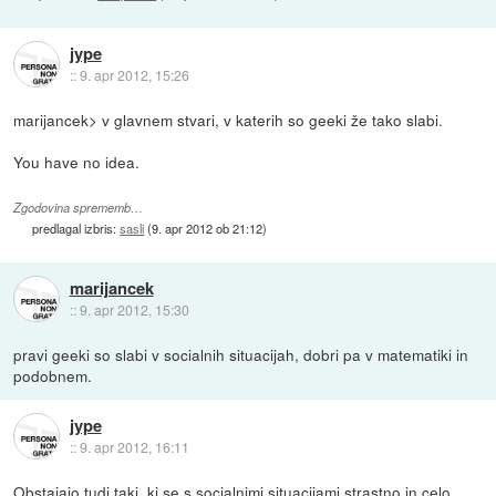
jype
::
9. apr 2012, 15:26
marijancek> v glavnem stvari, v katerih so geeki že tako slabi.
You have no idea.
Zgodovina sprememb…
predlagal izbris:
sasli
(
9. apr 2012 ob 21:12
)
marijancek
::
9. apr 2012, 15:30
pravi geeki so slabi v socialnih situacijah, dobri pa v matematiki in
podobnem.
jype
::
9. apr 2012, 16:11
Obstajajo tudi taki, ki se s socialnimi situacijami strastno in celo