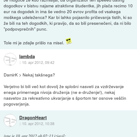
dogodkov v bistvu najame atraktivne študentke, jih plača recimo 10
eur na dogodek in ima še vedno 20 evrov profita od vsakega
moškega udeleženca? Kar bi lahko pojasnilo pričevanja tistih, ki so
že bili na teh dogodkih, ki pravijo, da so bili presenečeni, da ni bilo
"podpovprečnih" punc.
Tole mi je zdajle prišlo na misel.
lambda
::
10. apr 2012, 09:42
DamirK > Nekaj takšnega?
Verjetno bi bili več kot dovolj že splošni nasveti za vzdrževanje
enega primernega nivoja druženja (ne e-druženje!), nekaj
nasvetov za rekreativno ukvarjanje s športom ter osnove veščin
pogovarjanja.
DragonHeart
::
10. apr 2012, 10:38
jype
je
10. apr 2012 ob 02:13
izjavil
: