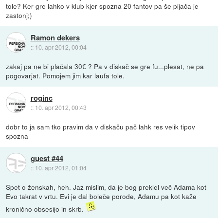
tole? Ker gre lahko v klub kjer spozna 20 fantov pa še pijača je
zastonj;)
Ramon dekers
::
10. apr 2012, 00:04
zakaj pa ne bi plačala 30€ ? Pa v diskač se gre fu...plesat, ne pa
pogovarjat. Pomojem jim kar laufa tole.
roginc
::
10. apr 2012, 00:43
dobr to ja sam tko pravim da v diskaču pač lahk res velik tipov
spozna
guest #44
::
10. apr 2012, 01:04
Spet o ženskah, heh. Jaz mislim, da je bog preklel več Adama kot
Evo takrat v vrtu. Evi je dal boleče porode, Adamu pa kot kaže
kronično obsesijo in skrb.