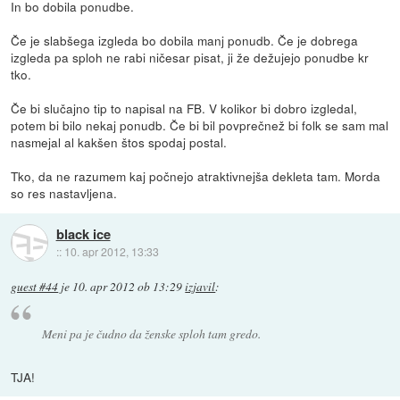
In bo dobila ponudbe.
Če je slabšega izgleda bo dobila manj ponudb. Če je dobrega
izgleda pa sploh ne rabi ničesar pisat, ji že dežujejo ponudbe kr
tko.
Če bi slučajno tip to napisal na FB. V kolikor bi dobro izgledal,
potem bi bilo nekaj ponudb. Če bi bil povprečnež bi folk se sam mal
nasmejal al kakšen štos spodaj postal.
Tko, da ne razumem kaj počnejo atraktivnejša dekleta tam. Morda
so res nastavljena.
black ice
::
10. apr 2012, 13:33
guest #44
je
10. apr 2012 ob 13:29
izjavil
:
Meni pa je čudno da ženske sploh tam gredo.
TJA!