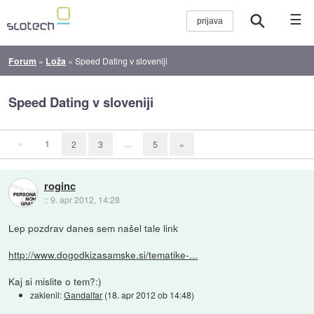
☰
Forum
»
Loža
»
Speed Dating v sloveniji
Speed Dating v sloveniji
«
1
...
2
3
5
»
roginc
::
9. apr 2012, 14:28
Lep pozdrav danes sem našel tale link
http://www.dogodkizasamske.si/tematike-...
Kaj si mislite o tem?:)
zaklenil:
Gandalfar
(
18. apr 2012 ob 14:48
)