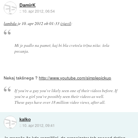
DamirK
::
10. apr 2012, 06:54
lambda
je
10. apr 2012 ob 01:33
izjavil
:
Mi je padlo na pamet, kaj bi bla cvetoča tržna niša: šola
pecanja.
Nekaj takšnega ?
http://www.youtube.com/simplepickup
If you're a guy you've likely seen one of their videos before. If
you're a girl you've possibly seen their videos as well.
These guys have over 18 million video views, after all.
kalko
::
10. apr 2012, 09:41
Je mogoče že kdo razmišljal, da organizator teh speeed dating