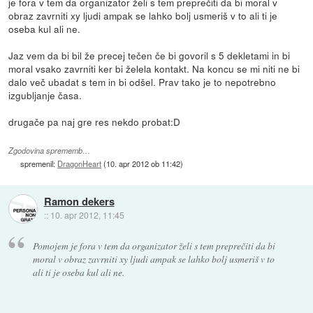
je fora v tem da organizator želi s tem preprečiti da bi moral v
obraz zavrniti xy ljudi ampak se lahko bolj usmeriš v to ali ti je
oseba kul ali ne.
Jaz vem da bi bil že precej tečen če bi govoril s 5 dekletami in bi
moral vsako zavrniti ker bi želela kontakt. Na koncu se mi niti ne bi
dalo več ubadat s tem in bi odšel. Prav tako je to nepotrebno
izgubljanje časa.
drugače pa naj gre res nekdo probat:D
Zgodovina sprememb…
spremenil:
DragonHeart
(
10. apr 2012 ob 11:42
)
Ramon dekers
::
10. apr 2012, 11:45
Pomojem je fora v tem da organizator želi s tem preprečiti da bi
moral v obraz zavrniti xy ljudi ampak se lahko bolj usmeriš v to
ali ti je oseba kul ali ne.