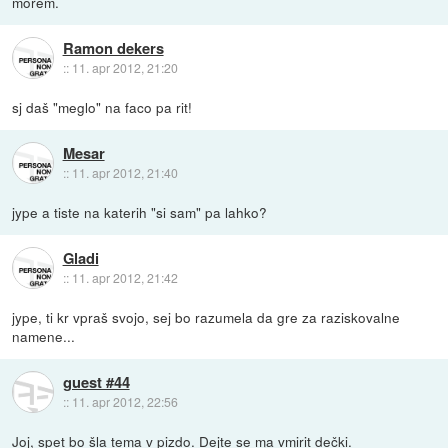
morem.
Ramon dekers
::
11. apr 2012, 21:20
sj daš "meglo" na faco pa rit!
Mesar
::
11. apr 2012, 21:40
jype a tiste na katerih "si sam" pa lahko?
Gladi
::
11. apr 2012, 21:42
jype, ti kr vpraš svojo, sej bo razumela da gre za raziskovalne
namene...
guest #44
::
11. apr 2012, 22:56
Joj, spet bo šla tema v pizdo. Dejte se ma vmirit dečki.