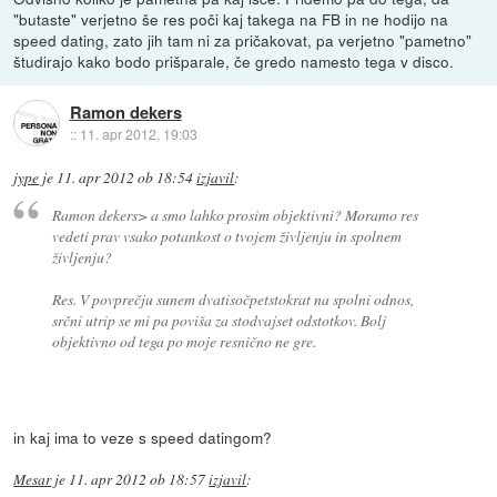
"butaste" verjetno še res poči kaj takega na FB in ne hodijo na
speed dating, zato jih tam ni za pričakovat, pa verjetno "pametno"
študirajo kako bodo prišparale, če gredo namesto tega v disco.
Ramon dekers
::
11. apr 2012, 19:03
jype
je
11. apr 2012 ob 18:54
izjavil
:
Ramon dekers> a smo lahko prosim objektivni? Moramo res
vedeti prav vsako potankost o tvojem življenju in spolnem
življenju?
Res. V povprečju sunem dvatisočpetstokrat na spolni odnos,
srčni utrip se mi pa poviša za stodvajset odstotkov. Bolj
objektivno od tega po moje resnično ne gre.
in kaj ima to veze s speed datingom?
Mesar
je
11. apr 2012 ob 18:57
izjavil
: