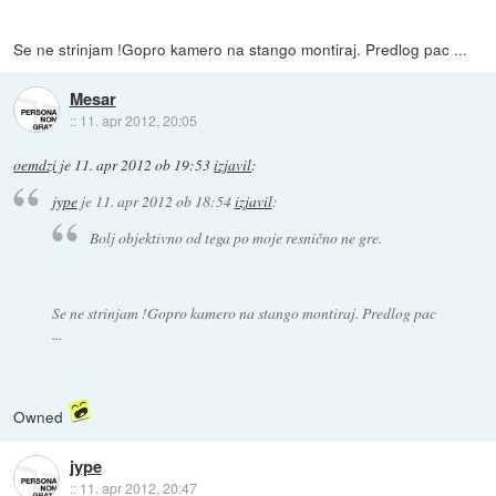
Se ne strinjam !Gopro kamero na stango montiraj. Predlog pac ...
Mesar
::
11. apr 2012, 20:05
oemdzi
je
11. apr 2012 ob 19:53
izjavil
:
jype
je
11. apr 2012 ob 18:54
izjavil
:
Bolj objektivno od tega po moje resnično ne gre.
Se ne strinjam !Gopro kamero na stango montiraj. Predlog pac
...
Owned
jype
::
11. apr 2012, 20:47