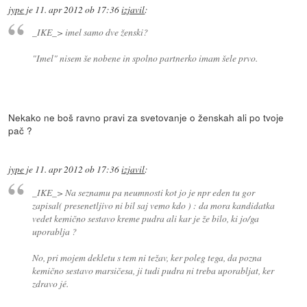
jype
je
11. apr 2012 ob 17:36
izjavil
:
_IKE_> imel samo dve ženski?
"Imel" nisem še nobene in spolno partnerko imam šele prvo.
Nekako ne boš ravno pravi za svetovanje o ženskah ali po tvoje
pač ?
jype
je
11. apr 2012 ob 17:36
izjavil
:
_IKE_> Na seznamu pa neumnosti kot jo je npr eden tu gor
zapisal( presenetljivo ni bil saj vemo kdo ) : da mora kandidatka
vedet kemično sestavo kreme pudra ali kar je že bilo, ki jo/ga
uporablja ?
No, pri mojem dekletu s tem ni težav, ker poleg tega, da pozna
kemično sestavo marsičesa, ji tudi pudra ni treba uporabljat, ker
zdravo jé.