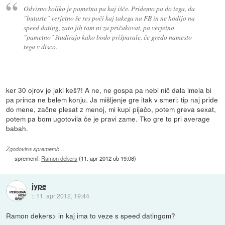
Odvisno koliko je pametna pa kaj išče. Pridemo pa do tega, da
"butaste" verjetno še res poči kaj takega na FB in ne hodijo na
speed dating, zato jih tam ni za pričakovat, pa verjetno
"pametno" študirajo kako bodo prišparale, če gredo namesto
tega v disco.
ker 30 ojrov je jaki keš?! A ne, ne gospa pa nebi nič dala imela bi
pa princa ne belem konju. Ja mišljenje gre itak v smeri: tip naj pride
do mene, začne plesat z menoj, mi kupi pijačo, potem greva sexat,
potem pa bom ugotovila če je pravi zame. Tko gre to pri average
babah.
Zgodovina sprememb…
spremenil:
Ramon dekers
(
11. apr 2012 ob 19:08
)
jype
::
11. apr 2012, 19:44
Ramon dekers> in kaj ima to veze s speed datingom?