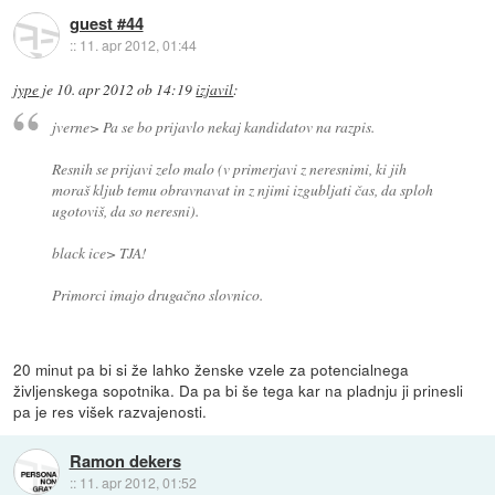
guest #44
::
11. apr 2012, 01:44
jype
je
10. apr 2012 ob 14:19
izjavil
:
jverne> Pa se bo prijavlo nekaj kandidatov na razpis.
Resnih se prijavi zelo malo (v primerjavi z neresnimi, ki jih
moraš kljub temu obravnavat in z njimi izgubljati čas, da sploh
ugotoviš, da so neresni).
black ice> TJA!
Primorci imajo drugačno slovnico.
20 minut pa bi si že lahko ženske vzele za potencialnega
življenskega sopotnika. Da pa bi še tega kar na pladnju ji prinesli
pa je res višek razvajenosti.
Ramon dekers
::
11. apr 2012, 01:52