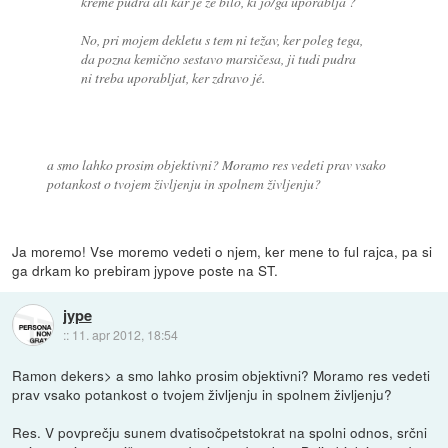
kreme pudra ali kar je že bilo, ki jo/ga uporablja ?
No, pri mojem dekletu s tem ni težav, ker poleg tega,
da pozna kemično sestavo marsičesa, ji tudi pudra
ni treba uporabljat, ker zdravo jé.
a smo lahko prosim objektivni? Moramo res vedeti prav vsako
potankost o tvojem življenju in spolnem življenju?
Ja moremo! Vse moremo vedeti o njem, ker mene to ful rajca, pa si
ga drkam ko prebiram jypove poste na ST.
jype
::
11. apr 2012, 18:54
Ramon dekers> a smo lahko prosim objektivni? Moramo res vedeti
prav vsako potankost o tvojem življenju in spolnem življenju?
Res. V povprečju sunem dvatisočpetstokrat na spolni odnos, srčni