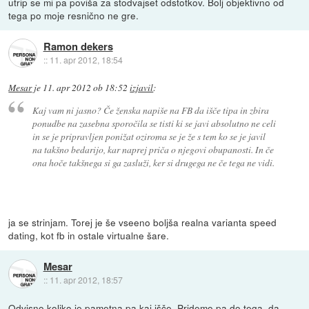
utrip se mi pa poviša za stodvajset odstotkov. Bolj objektivno od
tega po moje resnično ne gre.
Ramon dekers
::
11. apr 2012, 18:54
Mesar
je
11. apr 2012 ob 18:52
izjavil
:
Kaj vam ni jasno? Če ženska napiše na FB da išče tipa in zbira
ponudbe na zasebna sporočila se tisti ki se javi absolutno ne celi
in se je pripravljen ponižat oziroma se je že s tem ko se je javil
na takšno bedarijo, kar naprej priča o njegovi obupanosti. In če
ona hoče takšnega si ga zasluži, ker si drugega ne če tega ne vidi.
ja se strinjam. Torej je še vseeno boljša realna varianta speed
dating, kot fb in ostale virtualne šare.
Mesar
::
11. apr 2012, 18:57
Odvisno koliko je pametna pa kaj išče. Pridemo pa do tega, da