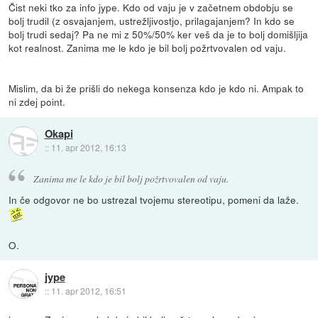
Čist neki tko za info jype. Kdo od vaju je v začetnem obdobju se
bolj trudil (z osvajanjem, ustrežljivostjo, prilagajanjem? In kdo se
bolj trudi sedaj? Pa ne mi z 50%/50% ker veš da je to bolj domišljija
kot realnost. Zanima me le kdo je bil bolj požrtvovalen od vaju.
Mislim, da bi že prišli do nekega konsenza kdo je kdo ni. Ampak to
ni zdej point.
Okapi
::
11. apr 2012, 16:13
Zanima me le kdo je bil bolj požrtvovalen od vaju.
In če odgovor ne bo ustrezal tvojemu stereotipu, pomeni da laže.
O.
jype
::
11. apr 2012, 16:51