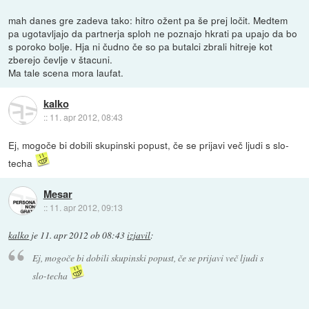
mah danes gre zadeva tako: hitro ožent pa še prej ločit. Medtem
pa ugotavljajo da partnerja sploh ne poznajo hkrati pa upajo da bo
s poroko bolje. Hja ni čudno če so pa butalci zbrali hitreje kot
zberejo čevlje v štacuni.
Ma tale scena mora laufat.
kalko
::
11. apr 2012, 08:43
Ej, mogoče bi dobili skupinski popust, če se prijavi več ljudi s slo-
techa
Mesar
::
11. apr 2012, 09:13
kalko
je
11. apr 2012 ob 08:43
izjavil
:
Ej, mogoče bi dobili skupinski popust, če se prijavi več ljudi s
slo-techa