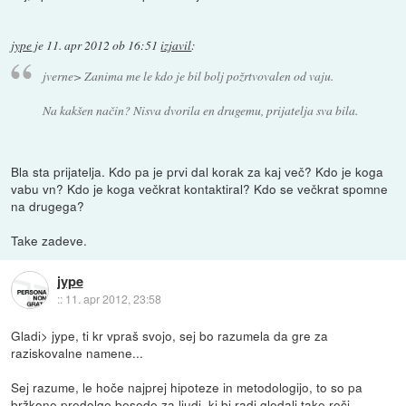
jype
je
11. apr 2012 ob 16:51
izjavil
:
jverne> Zanima me le kdo je bil bolj požrtvovalen od vaju.
Na kakšen način? Nisva dvorila en drugemu, prijatelja sva bila.
Bla sta prijatelja. Kdo pa je prvi dal korak za kaj več? Kdo je koga
vabu vn? Kdo je koga večkrat kontaktiral? Kdo se večkrat spomne
na drugega?
Take zadeve.
jype
::
11. apr 2012, 23:58
Gladi> jype, ti kr vpraš svojo, sej bo razumela da gre za
raziskovalne namene...
Sej razume, le hoče najprej hipoteze in metodologijo, to so pa
bržkone predolge besede za ljudi, ki bi radi gledali take reči.