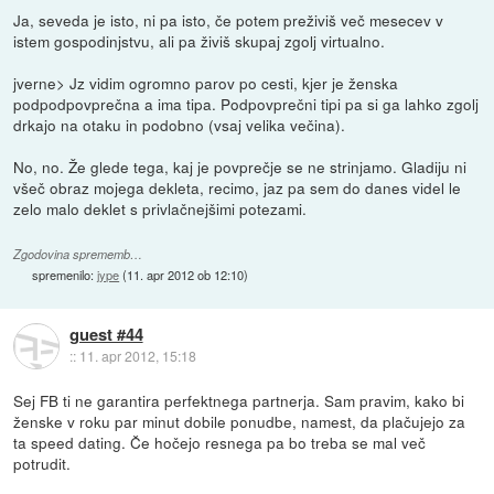
Ja, seveda je isto, ni pa isto, če potem preživiš več mesecev v
istem gospodinjstvu, ali pa živiš skupaj zgolj virtualno.
jverne> Jz vidim ogromno parov po cesti, kjer je ženska
podpodpovprečna a ima tipa. Podpovprečni tipi pa si ga lahko zgolj
drkajo na otaku in podobno (vsaj velika večina).
No, no. Že glede tega, kaj je povprečje se ne strinjamo. Gladiju ni
všeč obraz mojega dekleta, recimo, jaz pa sem do danes videl le
zelo malo deklet s privlačnejšimi potezami.
Zgodovina sprememb…
spremenilo:
jype
(
11. apr 2012 ob 12:10
)
guest #44
::
11. apr 2012, 15:18
Sej FB ti ne garantira perfektnega partnerja. Sam pravim, kako bi
ženske v roku par minut dobile ponudbe, namest, da plačujejo za
ta speed dating. Če hočejo resnega pa bo treba se mal več
potrudit.