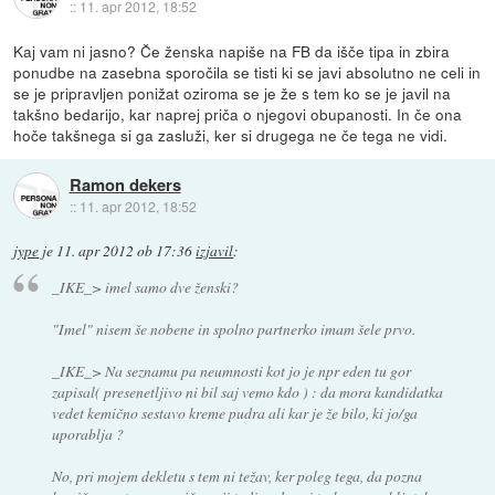
::
11. apr 2012, 18:52
Kaj vam ni jasno? Če ženska napiše na FB da išče tipa in zbira
ponudbe na zasebna sporočila se tisti ki se javi absolutno ne celi in
se je pripravljen ponižat oziroma se je že s tem ko se je javil na
takšno bedarijo, kar naprej priča o njegovi obupanosti. In če ona
hoče takšnega si ga zasluži, ker si drugega ne če tega ne vidi.
Ramon dekers
::
11. apr 2012, 18:52
jype
je
11. apr 2012 ob 17:36
izjavil
:
_IKE_> imel samo dve ženski?
"Imel" nisem še nobene in spolno partnerko imam šele prvo.
_IKE_> Na seznamu pa neumnosti kot jo je npr eden tu gor
zapisal( presenetljivo ni bil saj vemo kdo ) : da mora kandidatka
vedet kemično sestavo kreme pudra ali kar je že bilo, ki jo/ga
uporablja ?
No, pri mojem dekletu s tem ni težav, ker poleg tega, da pozna