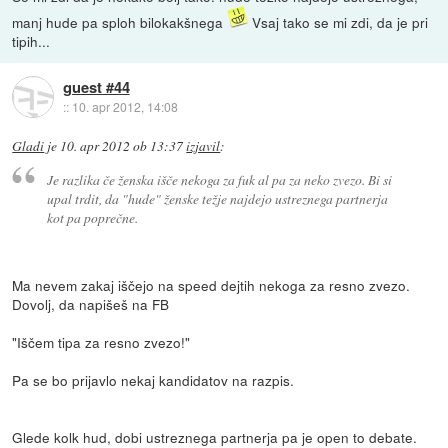
manj hude pa sploh bilokakšnega
Vsaj tako se mi zdi, da je pri
tipih...
guest #44
::
10. apr 2012, 14:08
Gladi
je
10. apr 2012 ob 13:37
izjavil
:
Je razlika če ženska išče nekoga za fuk al pa za neko zvezo. Bi si
upal trdit, da "hude" ženske težje najdejo ustreznega partnerja
kot pa poprečne.
Ma nevem zakaj iščejo na speed dejtih nekoga za resno zvezo.
Dovolj, da napišeš na FB
"Iščem tipa za resno zvezo!"
Pa se bo prijavlo nekaj kandidatov na razpis.
Glede kolk hud, dobi ustreznega partnerja pa je open to debate.