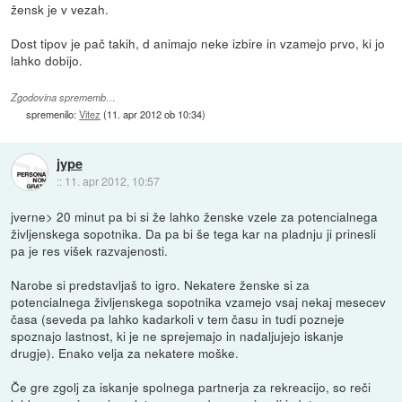
žensk je v vezah.
Dost tipov je pač takih, d animajo neke izbire in vzamejo prvo, ki jo
lahko dobijo.
Zgodovina sprememb…
spremenilo:
Vitez
(
11. apr 2012 ob 10:34
)
jype
::
11. apr 2012, 10:57
jverne> 20 minut pa bi si že lahko ženske vzele za potencialnega
življenskega sopotnika. Da pa bi še tega kar na pladnju ji prinesli
pa je res višek razvajenosti.
Narobe si predstavljaš to igro. Nekatere ženske si za
potencialnega življenskega sopotnika vzamejo vsaj nekaj mesecev
časa (seveda pa lahko kadarkoli v tem času in tudi pozneje
spoznajo lastnost, ki je ne sprejemajo in nadaljujejo iskanje
drugje). Enako velja za nekatere moške.
Če gre zgolj za iskanje spolnega partnerja za rekreacijo, so reči