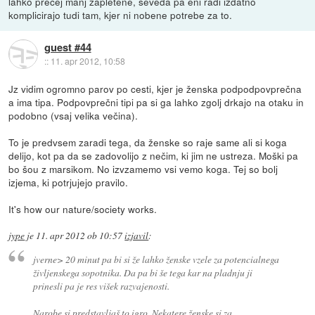
lahko precej manj zapletene, seveda pa eni radi izdatno
komplicirajo tudi tam, kjer ni nobene potrebe za to.
guest #44
::
11. apr 2012, 10:58
Jz vidim ogromno parov po cesti, kjer je ženska podpodpovprečna
a ima tipa. Podpovprečni tipi pa si ga lahko zgolj drkajo na otaku in
podobno (vsaj velika večina).
To je predvsem zaradi tega, da ženske so raje same ali si koga
delijo, kot pa da se zadovolijo z nečim, ki jim ne ustreza. Moški pa
bo šou z marsikom. No izvzamemo vsi vemo koga. Tej so bolj
izjema, ki potrjujejo pravilo.
It's how our nature/society works.
jype
je
11. apr 2012 ob 10:57
izjavil
:
jverne> 20 minut pa bi si že lahko ženske vzele za potencialnega
življenskega sopotnika. Da pa bi še tega kar na pladnju ji
prinesli pa je res višek razvajenosti.
Narobe si predstavljaš to igro. Nekatere ženske si za