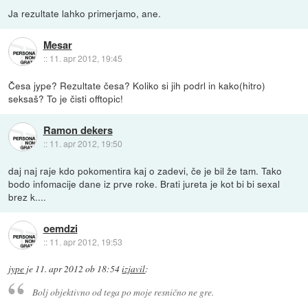
Ja rezultate lahko primerjamo, ane.
Mesar
::
11. apr 2012, 19:45
Česa jype? Rezultate česa? Koliko si jih podrl in kako(hitro)
seksaš? To je čisti offtopic!
Ramon dekers
::
11. apr 2012, 19:50
daj naj raje kdo pokomentira kaj o zadevi, če je bil že tam. Tako
bodo infomacije dane iz prve roke. Brati jureta je kot bi bi sexal
brez k....
oemdzi
::
11. apr 2012, 19:53
jype
je
11. apr 2012 ob 18:54
izjavil
:
Bolj objektivno od tega po moje resnično ne gre.