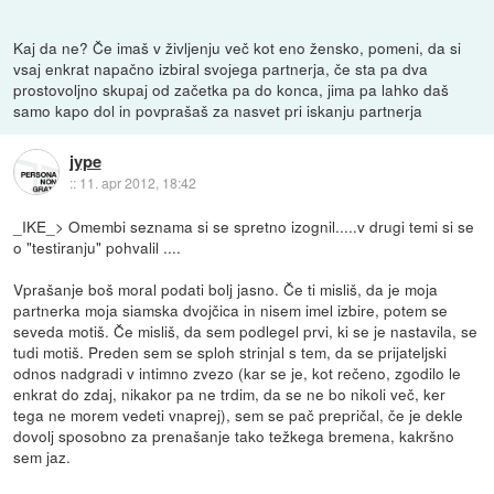
Kaj da ne? Če imaš v življenju več kot eno žensko, pomeni, da si
vsaj enkrat napačno izbiral svojega partnerja, če sta pa dva
prostovoljno skupaj od začetka pa do konca, jima pa lahko daš
samo kapo dol in povprašaš za nasvet pri iskanju partnerja
jype
::
11. apr 2012, 18:42
_IKE_> Omembi seznama si se spretno izognil.....v drugi temi si se
o "testiranju" pohvalil ....
Vprašanje boš moral podati bolj jasno. Če ti misliš, da je moja
partnerka moja siamska dvojčica in nisem imel izbire, potem se
seveda motiš. Če misliš, da sem podlegel prvi, ki se je nastavila, se
tudi motiš. Preden sem se sploh strinjal s tem, da se prijateljski
odnos nadgradi v intimno zvezo (kar se je, kot rečeno, zgodilo le
enkrat do zdaj, nikakor pa ne trdim, da se ne bo nikoli več, ker
tega ne morem vedeti vnaprej), sem se pač prepričal, če je dekle
dovolj sposobno za prenašanje tako težkega bremena, kakršno
sem jaz.