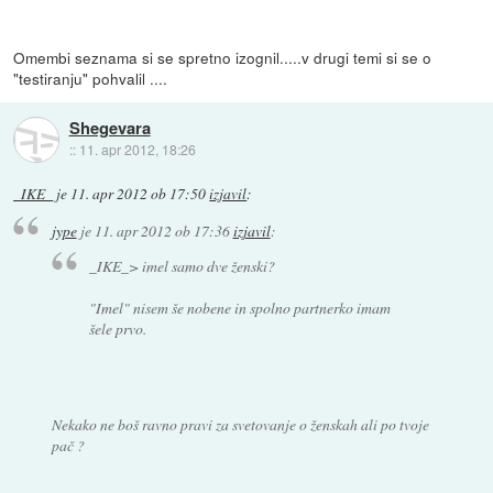
Omembi seznama si se spretno izognil.....v drugi temi si se o
"testiranju" pohvalil ....
Shegevara
::
11. apr 2012, 18:26
_IKE_
je
11. apr 2012 ob 17:50
izjavil
:
jype
je
11. apr 2012 ob 17:36
izjavil
:
_IKE_> imel samo dve ženski?
"Imel" nisem še nobene in spolno partnerko imam
šele prvo.
Nekako ne boš ravno pravi za svetovanje o ženskah ali po tvoje
pač ?