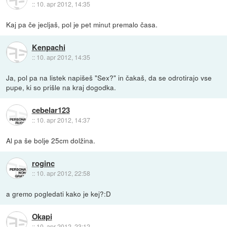
::
10. apr 2012, 14:35
Kaj pa če jecljaš, pol je pet minut premalo časa.
Kenpachi
::
10. apr 2012, 14:35
Ja, pol pa na listek napišeš "Sex?" in čakaš, da se odrotirajo vse
pupe, ki so prišle na kraj dogodka.
cebelar123
::
10. apr 2012, 14:37
Al pa še bolje 25cm dolžina.
roginc
::
10. apr 2012, 22:58
a gremo pogledati kako je kej?:D
Okapi
::
10. apr 2012, 23:12