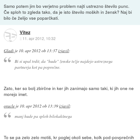
Samo potem jim bo verjetno problem najti ustrezno število punc.
Če sploh to zgleda tako, da je isto število moških in žensk? Naj bi
bilo če želijo vse poparčkati.
Vitez
::
11. apr 2012, 10:32
Gladi
je
10. apr 2012 ob 13:37
izjavil
:
Bi si upal trdit, da "hude" ženske težje najdejo ustreznega
partnerja kot pa poprečne.
Zato, ker so bolj zbirčne in ker jih zanimajo samo taki, ki jih one ne
morejo imet.
oracle
je
10. apr 2012 ob 13:39
izjavil
:
manj hude pa sploh bilokakšnega
To se pa zelo zelo motiš, kr poglej okoli sebe, kolk pod-povprečnih