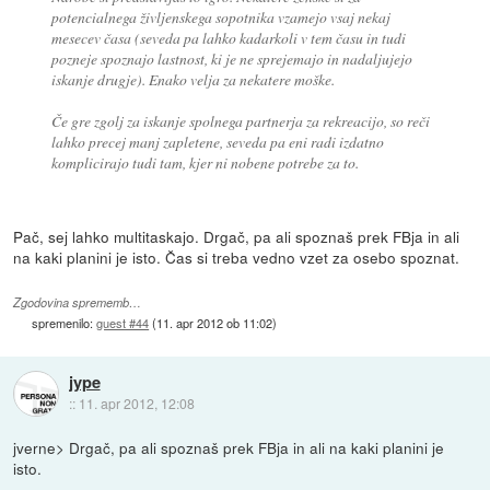
potencialnega življenskega sopotnika vzamejo vsaj nekaj
mesecev časa (seveda pa lahko kadarkoli v tem času in tudi
pozneje spoznajo lastnost, ki je ne sprejemajo in nadaljujejo
iskanje drugje). Enako velja za nekatere moške.
Če gre zgolj za iskanje spolnega partnerja za rekreacijo, so reči
lahko precej manj zapletene, seveda pa eni radi izdatno
komplicirajo tudi tam, kjer ni nobene potrebe za to.
Pač, sej lahko multitaskajo. Drgač, pa ali spoznaš prek FBja in ali
na kaki planini je isto. Čas si treba vedno vzet za osebo spoznat.
Zgodovina sprememb…
spremenilo:
guest #44
(
11. apr 2012 ob 11:02
)
jype
::
11. apr 2012, 12:08
jverne> Drgač, pa ali spoznaš prek FBja in ali na kaki planini je
isto.