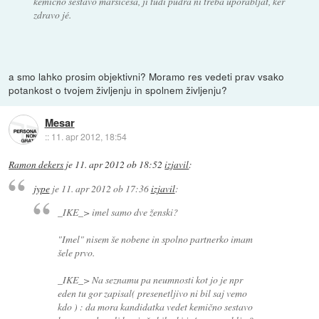
kemično sestavo marsičesa, ji tudi pudra ni treba uporabljat, ker
zdravo jé.
a smo lahko prosim objektivni? Moramo res vedeti prav vsako
potankost o tvojem življenju in spolnem življenju?
Mesar
::
11. apr 2012, 18:54
Ramon dekers
je
11. apr 2012 ob 18:52
izjavil
:
jype
je
11. apr 2012 ob 17:36
izjavil
:
_IKE_> imel samo dve ženski?
"Imel" nisem še nobene in spolno partnerko imam
šele prvo.
_IKE_> Na seznamu pa neumnosti kot jo je npr
eden tu gor zapisal( presenetljivo ni bil saj vemo
kdo ) : da mora kandidatka vedet kemično sestavo