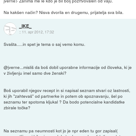
jverne> Zanima me le kdo je bil bolj požrtvovalen od vaju.
Na kakšen način? Nisva dvorila en drugemu, prijatelja sva bila.
_IKE_
::
11. apr 2012, 17:32
Svašta.....in spet je tema o saj vemo komu.
@jverne...misliš da boš dobil uporabne informacije od človeka, ki je
v življenju imel samo dve ženski?
Boš uporabil njegov recept in si napisal seznam stvari oz lastnosti,
ki jih "zahtevaš" od partnerke in potem ob spoznavanju, šel po
seznamu ter spotoma kljukal ? Da bodo potencialne kandidatke
zbirale točke?
Na seznamu pa neumnosti kot jo je npr eden tu gor zapisal(