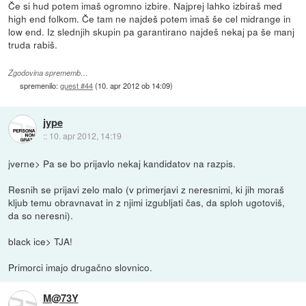
Če si hud potem imaš ogromno izbire. Najprej lahko izbiraš med
high end folkom. Če tam ne najdeš potem imaš še cel midrange in
low end. Iz slednjih skupin pa garantirano najdeš nekaj pa še manj
truda rabiš.
Zgodovina sprememb…
spremenilo:
guest #44
(
10. apr 2012 ob 14:09
)
jype
::
10. apr 2012, 14:19
jverne> Pa se bo prijavlo nekaj kandidatov na razpis.
Resnih se prijavi zelo malo (v primerjavi z neresnimi, ki jih moraš
kljub temu obravnavat in z njimi izgubljati čas, da sploh ugotoviš,
da so neresni).
black ice> TJA!
Primorci imajo drugačno slovnico.
M@73Y