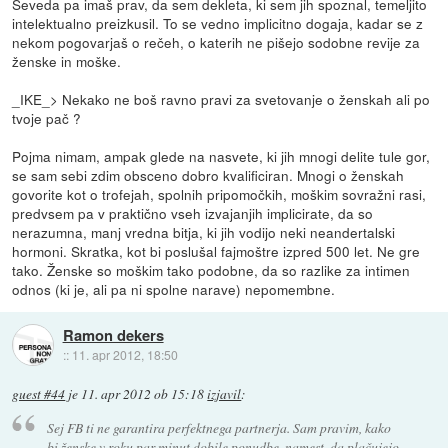
Seveda pa imaš prav, da sem dekleta, ki sem jih spoznal, temeljito
intelektualno preizkusil. To se vedno implicitno dogaja, kadar se z
nekom pogovarjaš o rečeh, o katerih ne pišejo sodobne revije za
ženske in moške.
_IKE_> Nekako ne boš ravno pravi za svetovanje o ženskah ali po
tvoje pač ?
Pojma nimam, ampak glede na nasvete, ki jih mnogi delite tule gor,
se sam sebi zdim obsceno dobro kvalificiran. Mnogi o ženskah
govorite kot o trofejah, spolnih pripomočkih, moškim sovražni rasi,
predvsem pa v praktično vseh izvajanjih implicirate, da so
nerazumna, manj vredna bitja, ki jih vodijo neki neandertalski
hormoni. Skratka, kot bi poslušal fajmoštre izpred 500 let. Ne gre
tako. Ženske so moškim tako podobne, da so razlike za intimen
odnos (ki je, ali pa ni spolne narave) nepomembne.
Ramon dekers
::
11. apr 2012, 18:50
guest #44
je
11. apr 2012 ob 15:18
izjavil
:
Sej FB ti ne garantira perfektnega partnerja. Sam pravim, kako
bi ženske v roku par minut dobile ponudbe, namest, da plačujejo