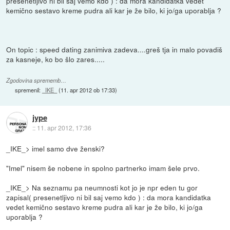
presenetljivo ni bil saj vemo kdo ) : da mora kandidatka vedet
kemično sestavo kreme pudra ali kar je že bilo, ki jo/ga uporablja ?
On topic : speed dating zanimiva zadeva....greš tja in malo povadiš
za kasneje, ko bo šlo zares.....
Zgodovina sprememb…
spremenil:
_IKE_
(
11. apr 2012 ob 17:33
)
jype
::
11. apr 2012, 17:36
_IKE_> imel samo dve ženski?
"Imel" nisem še nobene in spolno partnerko imam šele prvo.
_IKE_> Na seznamu pa neumnosti kot jo je npr eden tu gor
zapisal( presenetljivo ni bil saj vemo kdo ) : da mora kandidatka
vedet kemično sestavo kreme pudra ali kar je že bilo, ki jo/ga
uporablja ?