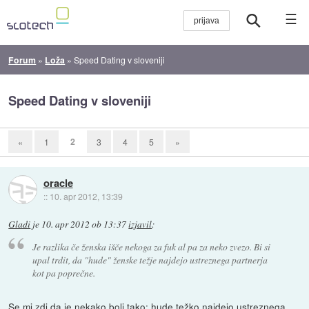
☰
Forum
»
Loža
»
Speed Dating v sloveniji
Speed Dating v sloveniji
2
«
1
3
4
5
»
oracle
::
10. apr 2012, 13:39
Gladi
je
10. apr 2012 ob 13:37
izjavil
:
Je razlika če ženska išče nekoga za fuk al pa za neko zvezo. Bi si
upal trdit, da "hude" ženske težje najdejo ustreznega partnerja
kot pa poprečne.
Se mi zdi da je nekako bolj tako: hude težko najdejo ustreznega,