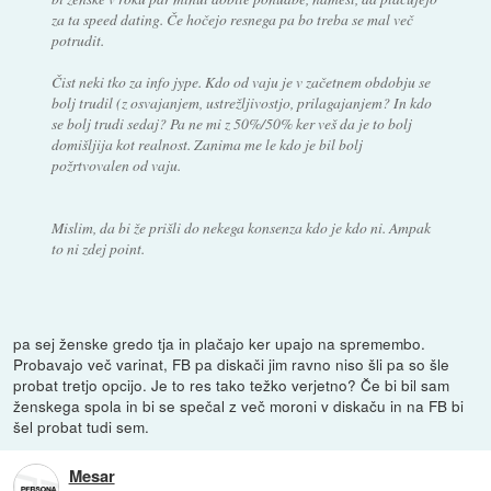
za ta speed dating. Če hočejo resnega pa bo treba se mal več
potrudit.
Čist neki tko za info jype. Kdo od vaju je v začetnem obdobju se
bolj trudil (z osvajanjem, ustrežljivostjo, prilagajanjem? In kdo
se bolj trudi sedaj? Pa ne mi z 50%/50% ker veš da je to bolj
domišljija kot realnost. Zanima me le kdo je bil bolj
požrtvovalen od vaju.
Mislim, da bi že prišli do nekega konsenza kdo je kdo ni. Ampak
to ni zdej point.
pa sej ženske gredo tja in plačajo ker upajo na spremembo.
Probavajo več varinat, FB pa diskači jim ravno niso šli pa so šle
probat tretjo opcijo. Je to res tako težko verjetno? Če bi bil sam
ženskega spola in bi se spečal z več moroni v diskaču in na FB bi
šel probat tudi sem.
Mesar