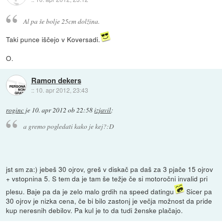
Al pa še bolje 25cm dolžina.
Taki punce iščejo v Koversadi.
O.
Ramon dekers
::
10. apr 2012, 23:43
roginc
je
10. apr 2012 ob 22:58
izjavil
:
a gremo pogledati kako je kej?:D
jst sm za:) jebeš 30 ojrov, greš v diskač pa daš za 3 pjače 15 ojrov
+ vstopnina 5. S tem da je tam še težje če si motoročni invalid pri
plesu. Baje pa da je zelo malo grdih na speed datingu
Sicer pa
30 ojrov je nizka cena, če bi bilo zastonj je večja možnost da pride
kup neresnih debilov. Pa kul je to da tudi ženske plačajo.