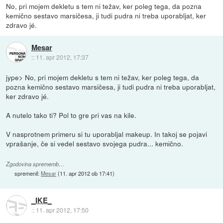
No, pri mojem dekletu s tem ni težav, ker poleg tega, da pozna
kemično sestavo marsičesa, ji tudi pudra ni treba uporabljat, ker
zdravo jé.
Mesar
::
11. apr 2012, 17:37
jype> No, pri mojem dekletu s tem ni težav, ker poleg tega, da
pozna kemično sestavo marsičesa, ji tudi pudra ni treba uporabljat,
ker zdravo jé.
A nutelo tako ti? Pol to gre pri vas na kile.
V nasprotnem primeru si tu uporabljal makeup. In takoj se pojavi
vprašanje, če si vedel sestavo svojega pudra... kemično.
Zgodovina sprememb…
spremenil:
Mesar
(
11. apr 2012 ob 17:41
)
_IKE_
::
11. apr 2012, 17:50