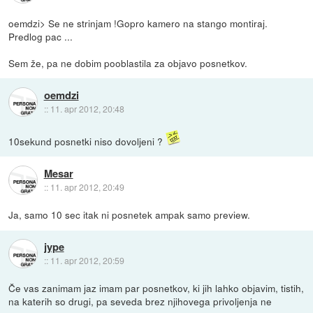
oemdzi> Se ne strinjam !Gopro kamero na stango montiraj.
Predlog pac ...
Sem že, pa ne dobim pooblastila za objavo posnetkov.
oemdzi
::
11. apr 2012, 20:48
10sekund posnetki niso dovoljeni ?
Mesar
::
11. apr 2012, 20:49
Ja, samo 10 sec itak ni posnetek ampak samo preview.
jype
::
11. apr 2012, 20:59
Če vas zanimam jaz imam par posnetkov, ki jih lahko objavim, tistih,
na katerih so drugi, pa seveda brez njihovega privoljenja ne