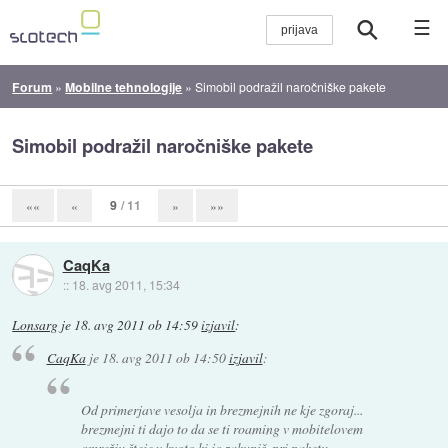
☰
Forum
»
Mobilne tehnologije
»
Simobil podražil naročniške pakete
Simobil podražil naročniške pakete
9
/ 11
««
«
»
»»
CaqKa
::
18. avg 2011, 15:34
Lonsarg
je
18. avg 2011 ob 14:59
izjavil
:
CaqKa
je
18. avg 2011 ob 14:50
izjavil
:
Od primerjave vesolja in brezmejnih ne kje zgoraj...
brezmejni ti dajo to da se ti roaming v mobitelovem
omrežju šteje v kvoto ki jo zakupiš. pri paketu