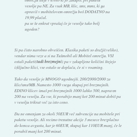
vesolje pa NE. Za vsak MB, klic, sms, mms, ki ga
opraviš v mobitelovem omrežju boš DODATNO na
19,99 plačal.
pa se še enkrat vprašaj če je vesolje tako bolj
ugoden?
Si pa čisto narobno obveščen. Klasika paketi so dražji(veliko),
vendar nima veze a si na Tušmobil ali Mobitel omrežju. VSI
ostali paketi(
tudi brezmejni
) pa v zakupljene količini štejejo
izključno klici, vse ostalo se doplača, če si v roaming.
Tako da vesolje je MNOGO ugodnejši. 200/2000/2000 za
klic/sms/MB. Namesto 1000 vsega skupaj pri brezmejnih.
EDINO klicev imaš pri brezmejnih 1000 lahko 500, napravm
200 na vesolju. Za vse, ki porabijo manj kot 200 minut dobiš pa
v vesolju trikrat več za isto ceno.
Da ne omenjam za okoli 50EUR več subvencije na mobitele pri
paketu vesolje. Ali recimo trenutne akcije 3 mesece brezplačno
do konca avgusta, kar je 60EUR, skupaj kar 110EUR manj, če le
porabiš manj kot 200 minut.