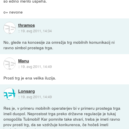
so edino merilo uspeha.
o+ nevone
thramos
::
19. avg 2011, 14:34
No, glede na koncesije za omrežja trg mobilnih komunikacij ni
ravno simbol prostega trga.
Manu
::
19. avg 2011, 14:49
Prosti trg je ena velika iluzija.
Lonsarg
::
19. avg 2011, 14:49
Res je, v primeru mobilnih operaterjev bi v primeru prostega trga
imeli duopol. Neprostost trga preko državne regulacije je tukaj
omogočila Tušmobil! Kar pomnite take stvari, treba je imeti ravno
prov prosti trg, da se vzdržuje konkurenca, če hočeš imeti