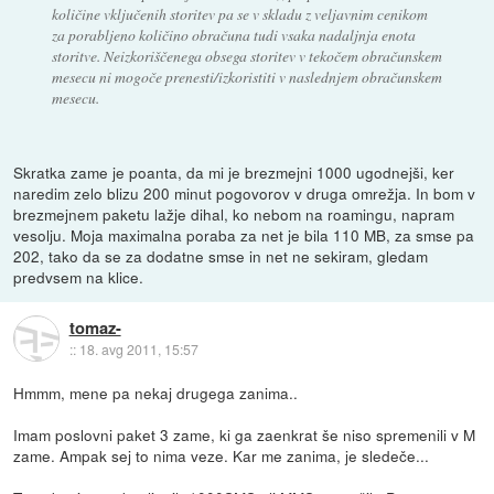
količine vključenih storitev pa se v skladu z veljavnim cenikom
za porabljeno količino obračuna tudi vsaka nadaljnja enota
storitve. Neizkoriščenega obsega storitev v tekočem obračunskem
mesecu ni mogoče prenesti/izkoristiti v naslednjem obračunskem
mesecu.
Skratka zame je poanta, da mi je brezmejni 1000 ugodnejši, ker
naredim zelo blizu 200 minut pogovorov v druga omrežja. In bom v
brezmejnem paketu lažje dihal, ko nebom na roamingu, napram
vesolju. Moja maximalna poraba za net je bila 110 MB, za smse pa
202, tako da se za dodatne smse in net ne sekiram, gledam
predvsem na klice.
tomaz-
::
18. avg 2011, 15:57
Hmmm, mene pa nekaj drugega zanima..
Imam poslovni paket 3 zame, ki ga zaenkrat še niso spremenili v M
zame. Ampak sej to nima veze. Kar me zanima, je sledeče...