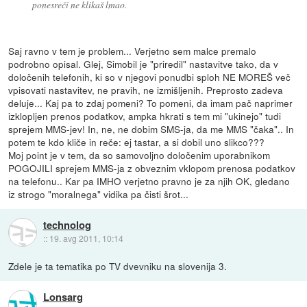
ponesreči ne klikaš lmao.
Saj ravno v tem je problem... Verjetno sem malce premalo
podrobno opisal. Glej, Simobil je "priredil" nastavitve tako, da v
določenih telefonih, ki so v njegovi ponudbi sploh NE MOREŠ več
vpisovati nastavitev, ne pravih, ne izmišljenih. Preprosto zadeva
deluje... Kaj pa to zdaj pomeni? To pomeni, da imam pač naprimer
izklopljen prenos podatkov, ampka hkrati s tem mi "ukinejo" tudi
sprejem MMS-jev! In, ne, ne dobim SMS-ja, da me MMS "čaka".. In
potem te kdo kliče in reče: ej tastar, a si dobil uno slikco???
Moj point je v tem, da so samovoljno določenim uporabnikom
POGOJILI sprejem MMS-ja z obveznim vklopom prenosa podatkov
na telefonu.. Kar pa IMHO verjetno pravno je za njih OK, gledano
iz strogo "moralnega" vidika pa čisti šrot...
technolog
::
19. avg 2011, 10:14
Zdele je ta tematika po TV dvevniku na slovenija 3.
Lonsarg