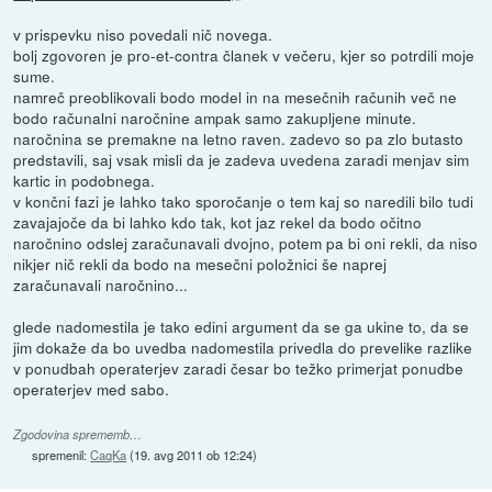
v prispevku niso povedali nič novega.
bolj zgovoren je pro-et-contra članek v večeru, kjer so potrdili moje
sume.
namreč preoblikovali bodo model in na mesečnih računih več ne
bodo računalni naročnine ampak samo zakupljene minute.
naročnina se premakne na letno raven. zadevo so pa zlo butasto
predstavili, saj vsak misli da je zadeva uvedena zaradi menjav sim
kartic in podobnega.
v končni fazi je lahko tako sporočanje o tem kaj so naredili bilo tudi
zavajajoče da bi lahko kdo tak, kot jaz rekel da bodo očitno
naročnino odslej zaračunavali dvojno, potem pa bi oni rekli, da niso
nikjer nič rekli da bodo na mesečni položnici še naprej
zaračunavali naročnino...
glede nadomestila je tako edini argument da se ga ukine to, da se
jim dokaže da bo uvedba nadomestila privedla do prevelike razlike
v ponudbah operaterjev zaradi česar bo težko primerjat ponudbe
operaterjev med sabo.
Zgodovina sprememb…
spremenil:
CaqKa
(
19. avg 2011 ob 12:24
)