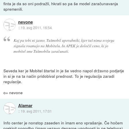
finta je da so oni podražli, hkrati so pa še model zaračunavanja
spremenili.
nevone
::
19. avg 2011, 16:54
Kaj pa tebi ni jasno, Tušmobil uporabniki, kjer tuš nima svojega
signala roamajo na Mobitelu. In APEK je določil ceno, ki jo
mobitel sme Tušmobilu zaračunati.
Seveda ker je Mobitel štartal in je še vedno napol državno podjetje
in si je na ta način pridobival prednost. To je regulacija zaradi
regulacije.
o+ nevone
Alamar
::
19. avg 2011, 17:01
Info center je nonstop zaseden in imam eno vprašanje. Če hočem
prekinit pogodbo (imam vezavo denarne ugodnosti in ne telefona),