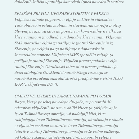
določenih količin uporablja katerekoli izmed navedenih storitev.
SPLOŠNA PRAVILA UPORABE STORITEV V PAKETU
Vključene minute pogovorov veljajo za klice in videoklice v
Tušmobilovo in ostala mobilna in stacionarna omrežja znotraj
Slovenije, razen za klice na posebne in komercialne številke, za
klice v tujino in za odhodne in dohodne klice v tujini. Vključena
SMS sporočila veljajo za pošiljanje znotraj Slovenije in iz
Slovenije, ne veljajo pa za pošiljanje v donatorske in
komercialne namene. Vključena MMS sporočila veljajo za
pošiljanje znotraj Slovenije. Vključen prenos podatkov velja
znotraj Slovenije. Obračunski interval za prenos podatkov je
deset kilobajtov. Ob sklenitvi naročniškega razmerja se
naročniku obračuna enkratni strošek priključnine v višini 10,00
EUR (z vključenim DDV).
OMEJITVE, IZJEME IN ZARAČUNAVANJE PO PORABI
Razen, kjer je posebej navedeno drugače, se po porabi 50
odstotkov vključenih storitev v obliki klicev za zaključevanje
izven Tušmobilovega omrežja, vsi nadaljnji klici, ki se
zaključujejo izven Tušmobilovega omrežja, obračunajo v skladu
z veljavnim cenikom za storitve izven Tušmobilovega omrežja
(storitve znotraj Tušmobilovega omrežja se še vedno odštevajo
od količine skupno vključenih količin), po porabi celotne