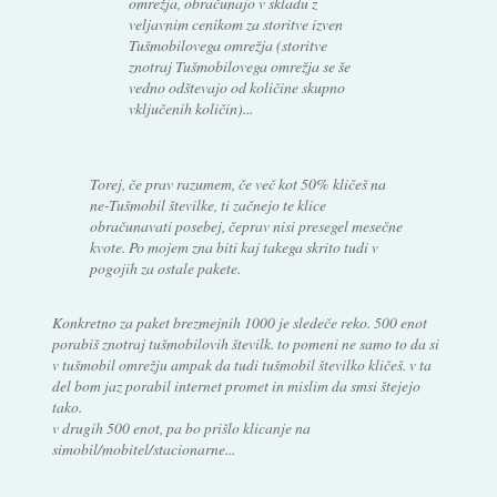
omrežja, obračunajo v skladu z
veljavnim cenikom za storitve izven
Tušmobilovega omrežja (storitve
znotraj Tušmobilovega omrežja se še
vedno odštevajo od količine skupno
vključenih količin)...
Torej, če prav razumem, če več kot 50% kličeš na
ne-Tušmobil številke, ti začnejo te klice
obračunavati posebej, čeprav nisi presegel mesečne
kvote. Po mojem zna biti kaj takega skrito tudi v
pogojih za ostale pakete.
Konkretno za paket brezmejnih 1000 je sledeče reko. 500 enot
porabiš znotraj tušmobilovih številk. to pomeni ne samo to da si
v tušmobil omrežju ampak da tudi tušmobil številko kličeš. v ta
del bom jaz porabil internet promet in mislim da smsi štejejo
tako.
v drugih 500 enot, pa bo prišlo klicanje na
simobil/mobitel/stacionarne...