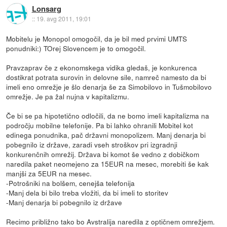
Lonsarg
::
19. avg 2011, 19:01
Mobitelu je Monopol omogočil, da je bil med prvimi UMTS
ponudniki:) TOrej Slovencem je to omogočil.
Pravzaprav če z ekonomskega vidika gledaš, je konkurenca
dostikrat potrata surovin in delovne sile, namreč namesto da bi
imeli eno omrežje je šlo denarja še za Simobilovo in Tušmobilovo
omrežje. Je pa žal nujna v kapitalizmu.
Če bi se pa hipotetično odločili, da ne bomo imeli kapitalizma na
področju mobilne telefonije. Pa bi lahko ohranili Mobitel kot
edinega ponudnika, pač državni monopolizem. Manj denarja bi
pobegnilo iz države, zaradi vseh stroškov pri izgradnji
konkurenčnih omrežij. Država bi komot še vedno z dobičkom
naredila paket neomejeno za 15EUR na mesec, morebiti še kak
manjši za 5EUR na mesec.
-Potrošniki na bolšem, cenejša telefonija
-Manj dela bi bilo treba vložiti, da bi imeli to storitev
-Manj denarja bi pobegnilo iz države
Recimo približno tako bo Avstralija naredila z optičnem omrežjem.