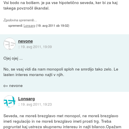
Vsi bodo na bolšem. je pa vse hipotetično seveda, ker bi za kaj
takega povzročil škandal.
Zgodovina sprememb…
spremenil:
Lonsarg
(
19. avg 2011 ob 19:02
)
nevone
::
19. avg 2011, 19:09
Ojej ojej ...
No, se vsaj vidi da nam monopoli sploh ne smrdijo tako zelo. Le
lasten interes moramo najti v njih.
o+ nevone
Lonsarg
::
19. avg 2011, 19:23
Seveda, ne moreš brezglavo met monopol, ne moreš brezglavo
imeti regulacijo in ne moreš brezglavo imeti prosti trg. Treba
pogruntat kaj ustreza skupnemu interesu in najti bilanco.Opažam