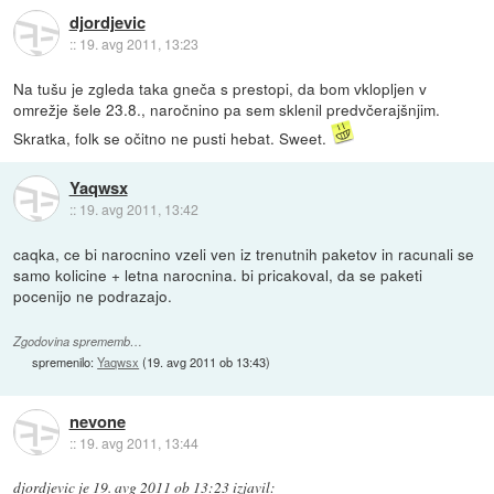
djordjevic
::
19. avg 2011, 13:23
Na tušu je zgleda taka gneča s prestopi, da bom vklopljen v
omrežje šele 23.8., naročnino pa sem sklenil predvčerajšnjim.
Skratka, folk se očitno ne pusti hebat. Sweet.
Yaqwsx
::
19. avg 2011, 13:42
caqka, ce bi narocnino vzeli ven iz trenutnih paketov in racunali se
samo kolicine + letna narocnina. bi pricakoval, da se paketi
pocenijo ne podrazajo.
Zgodovina sprememb…
spremenilo:
Yaqwsx
(
19. avg 2011 ob 13:43
)
nevone
::
19. avg 2011, 13:44
djordjevic
je
19. avg 2011 ob 13:23
izjavil
: