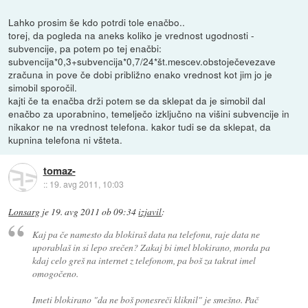
Lahko prosim še kdo potrdi tole enačbo..
torej, da pogleda na aneks koliko je vrednost ugodnosti -
subvencije, pa potem po tej enačbi:
subvencija*0,3+subvencija*0,7/24*št.mescev.obstoječevezave
zračuna in pove če dobi približno enako vrednost kot jim jo je
simobil sporočil.
kajti če ta enačba drži potem se da sklepat da je simobil dal
enačbo za uporabnino, temelječo izključno na višini subvencije in
nikakor ne na vrednost telefona. kakor tudi se da sklepat, da
kupnina telefona ni všteta.
tomaz-
::
19. avg 2011, 10:03
Lonsarg
je
19. avg 2011 ob 09:34
izjavil
:
Kaj pa če namesto da blokiraš data na telefonu, raje data ne
uporablaš in si lepo srečen? Zakaj bi imel blokirano, morda pa
kdaj celo greš na internet z telefonom, pa boš za takrat imel
omogočeno.
Imeti blokirano "da ne boš ponesreči kliknil" je smešno. Pač