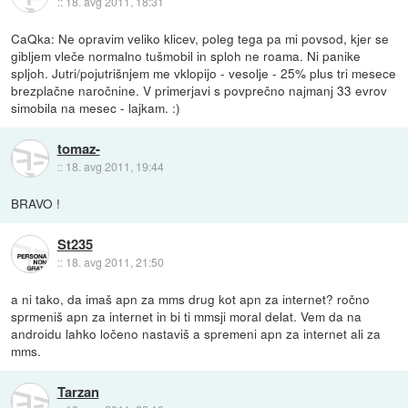
::
18. avg 2011, 18:31
CaQka: Ne opravim veliko klicev, poleg tega pa mi povsod, kjer se
gibljem vleče normalno tušmobil in sploh ne roama. Ni panike
spljoh. Jutri/pojutrišnjem me vklopijo - vesolje - 25% plus tri mesece
brezplačne naročnine. V primerjavi s povprečno najmanj 33 evrov
simobila na mesec - lajkam. :)
tomaz-
::
18. avg 2011, 19:44
BRAVO !
St235
::
18. avg 2011, 21:50
a ni tako, da imaš apn za mms drug kot apn za internet? ročno
sprmeniš apn za internet in bi ti mmsji moral delat. Vem da na
androidu lahko ločeno nastaviš a spremeni apn za internet ali za
mms.
Tarzan