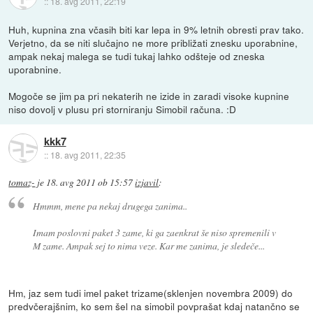
::
18. avg 2011, 22:19
Huh, kupnina zna včasih biti kar lepa in 9% letnih obresti prav tako.
Verjetno, da se niti slučajno ne more približati znesku uporabnine,
ampak nekaj malega se tudi tukaj lahko odšteje od zneska
uporabnine.
Mogoče se jim pa pri nekaterih ne izide in zaradi visoke kupnine
niso dovolj v plusu pri storniranju Simobil računa. :D
kkk7
::
18. avg 2011, 22:35
tomaz-
je
18. avg 2011 ob 15:57
izjavil
:
Hmmm, mene pa nekaj drugega zanima..
Imam poslovni paket 3 zame, ki ga zaenkrat še niso spremenili v
M zame. Ampak sej to nima veze. Kar me zanima, je sledeče...
Hm, jaz sem tudi imel paket trizame(sklenjen novembra 2009) do
predvčerajšnim, ko sem šel na simobil povprašat kdaj natančno se