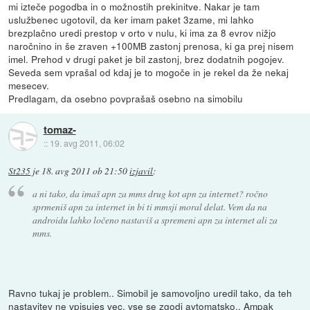
mi izteče pogodba in o možnostih prekinitve. Nakar je tam
uslužbenec ugotovil, da ker imam paket 3zame, mi lahko
brezplačno uredi prestop v orto v nulu, ki ima za 8 evrov nižjo
naročnino in še zraven +100MB zastonj prenosa, ki ga prej nisem
imel. Prehod v drugi paket je bil zastonj, brez dodatnih pogojev.
Seveda sem vprašal od kdaj je to mogoče in je rekel da že nekaj
mesecev.
Predlagam, da osebno povprašaš osebno na simobilu
tomaz-
::
19. avg 2011, 06:02
St235
je
18. avg 2011 ob 21:50
izjavil
:
a ni tako, da imaš apn za mms drug kot apn za internet? ročno
sprmeniš apn za internet in bi ti mmsji moral delat. Vem da na
androidu lahko ločeno nastaviš a spremeni apn za internet ali za
mms.
Ravno tukaj je problem.. Simobil je samovoljno uredil tako, da teh
nastavitev ne vpisujes vec, vse se zgodi avtomatsko.. Ampak