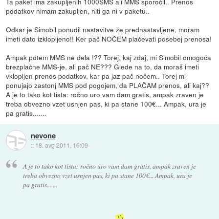
Ta paket ima zakupljenih 1000SMS ali MMS sporočil.. Prenos
podatkov nimam zakupljen, niti ga ni v paketu..
Odkar je Simobil ponudil nastavitve že prednastavljene, moram
imeti dato izklopljeno!! Ker pač NOČEM plačevati posebej prenosa!
Ampak potem MMS ne dela !?? Torej, kaj zdaj, mi Simobil omogoča
brezplačne MMS-je, ali pač NE??? Glede na to, da moraš imeti
vklopljen prenos podatkov, kar pa jaz pač nočem.. Torej mi
ponujajo zastonj MMS pod pogojem, da PLAČAM prenos, ali kaj??
A je to tako kot tista: ročno uro vam dam gratis, ampak zraven je
treba obvezno vzet usnjen pas, ki pa stane 100€... Ampak, ura je
pa gratis.......
nevone
::
18. avg 2011, 16:09
A je to tako kot tista: ročno uro vam dam gratis, ampak zraven je
treba obvezno vzet usnjen pas, ki pa stane 100€... Ampak, ura je
pa gratis.......