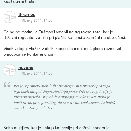
kapitalizem thats it.
thramos
::
19. avg 2011, 14:53
Če se ne motim, je Tušmobil vstopil na trg ravno zato, ker je
državni regulator za njih pri plačilu koncesije zamižal na obe očesi.
Visok vstopni vložek v obliki koncesije meni ne izgleda ravno kot
omogočanje konkurenčnosti.
nevone
::
19. avg 2011, 14:58
Res je, v primeru mobilnih operaterjev bi v primeru prostega
trga imeli duopol. Neprostost trga preko državne regulacije je
tukaj omogočila Tušmobil! Kar pomnite take stvari, treba je
imeti ravno prov prosti trg, da se vzdržuje konkurenca, če hočeš
imeti kapitalizem thats it.
Kako omejitev, kot je nakup koncesije pri državi, spodbuja