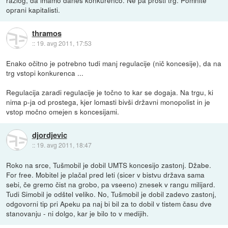
razlog, da imamo danes konkurenco. Ne pa prosti trg. Pomnite
oprani kapitalisti.
thramos
::
19. avg 2011, 17:53
Enako očitno je potrebno tudi manj regulacije (nič koncesije), da na
trg vstopi konkurenca ...
Regulacija zaradi regulacije je točno to kar se dogaja. Na trgu, ki
nima p-ja od prostega, kjer lomasti bivši državni monopolist in je
vstop močno omejen s koncesijami.
djordjevic
::
19. avg 2011, 18:47
Roko na srce, Tušmobil je dobil UMTS koncesijo zastonj. Džabe.
For free. Mobitel je plačal pred leti (sicer v bistvu država sama
sebi, če gremo čist na grobo, pa vseeno) znesek v rangu milijard.
Tudi Simobil je odštel veliko. No, Tušmobil je dobil zadevo zastonj,
odgovorni tip pri Apeku pa naj bi bil za to dobil v tistem času dve
stanovanju - ni dolgo, kar je bilo to v medijih.