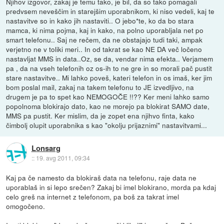
Njihov izgovor, zakaj je temu tako, je bil, da so tako pomagali
predvsem neveščim in starejšim uporabnikom, ki niso vedeli, kaj te
nastavitve so in kako jih nastaviti.. O jebo*te, ko da bo stara
mamca, ki nima pojma, kaj in kako, na polno uporabljala net po
smart telefonu.. Saj ne rečem, da ne obstajajo tudi taki, ampak
verjetno ne v toliki meri.. In od takrat se kao NE DA več ločeno
nastavljat MMS in data..Oz, se da, vendar nima efekta.. Verjamem
pa , da na vseh telefonih oz os-ih to ne gre in so morali pač pustit
stare nastavitve.. Mi lahko poveš, kateri telefon in os imaš, ker jim
bom poslal mail, zakaj na takem telefonu to JE izvedljivo, na
drugem je pa to spet kao NEMOGOČE !!?? Ker meni lahko samo
popolnoma blokirajo dato, kao ne morejo pa blokirat SAMO date,
MMS pa pustit. Ker mislim, da je zopet ena njihvo finta, kako
čimbolj olupit uporabnika s kao "okolju prijaznimi" nastavitvami...
Lonsarg
::
19. avg 2011, 09:34
Kaj pa če namesto da blokiraš data na telefonu, raje data ne
uporablaš in si lepo srečen? Zakaj bi imel blokirano, morda pa kdaj
celo greš na internet z telefonom, pa boš za takrat imel
omogočeno.