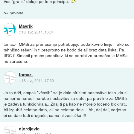
Ves "gratis" deluje po tem principu.
o+ nevone
Mavrik
::
18. avg 2011, 16:34
tomaz-: MMSi za prenašanje potrebujejo podatkovno linijo. Tako so
tehnično rešeni in ti preprosto ne bodo delali brez data linka. Pa
IIRC ti Simobil prenos podatkov, ki se porabi za prenašanje MMSa
ne zaračuna.
tomaz-
::
18. avg 2011, 17:30
Ja to drži, ampak "včasih" se je dalo sfrizirat nastavitve tako ,da si
namerno naredil narobe nastavitev za dato, pa pravilno za MMS in
je zadeva funkcionirala.. Zdaj ti pa kao ne morejo ločeno blokirat..
Ali izgubiš celotno dato, ali pa celotna dela... Ah, dej dej, verjetno
bi se dalo tudi drugače, samo ni zaslužka!!!!
djordjevic