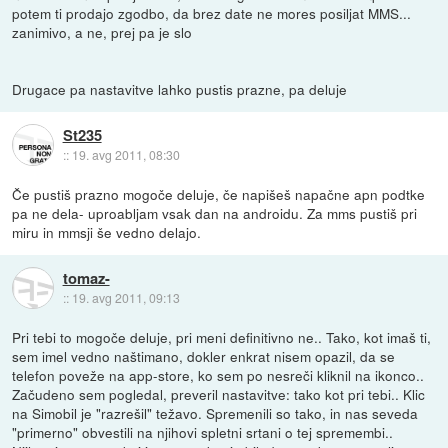
potem ti prodajo zgodbo, da brez date ne mores posiljat MMS...
zanimivo, a ne, prej pa je slo
Drugace pa nastavitve lahko pustis prazne, pa deluje
St235
::
19. avg 2011, 08:30
Če pustiš prazno mogoče deluje, če napišeš napačne apn podtke
pa ne dela- uproabljam vsak dan na androidu. Za mms pustiš pri
miru in mmsji še vedno delajo.
tomaz-
::
19. avg 2011, 09:13
Pri tebi to mogoče deluje, pri meni definitivno ne.. Tako, kot imaš ti,
sem imel vedno naštimano, dokler enkrat nisem opazil, da se
telefon poveže na app-store, ko sem po nesreči kliknil na ikonco..
Začudeno sem pogledal, preveril nastavitve: tako kot pri tebi.. Klic
na Simobil je "razrešil" težavo. Spremenili so tako, in nas seveda
"primerno" obvestili na njihovi spletni srtani o tej spremembi..