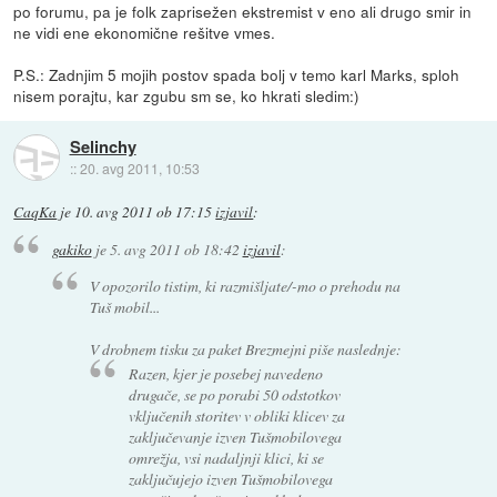
po forumu, pa je folk zaprisežen ekstremist v eno ali drugo smir in
ne vidi ene ekonomične rešitve vmes.
P.S.: Zadnjim 5 mojih postov spada bolj v temo karl Marks, sploh
nisem porajtu, kar zgubu sm se, ko hkrati sledim:)
Selinchy
::
20. avg 2011, 10:53
CaqKa
je
10. avg 2011 ob 17:15
izjavil
:
gakiko
je
5. avg 2011 ob 18:42
izjavil
:
V opozorilo tistim, ki razmišljate/-mo o prehodu na
Tuš mobil...
V drobnem tisku za paket Brezmejni piše naslednje:
Razen, kjer je posebej navedeno
drugače, se po porabi 50 odstotkov
vključenih storitev v obliki klicev za
zaključevanje izven Tušmobilovega
omrežja, vsi nadaljnji klici, ki se
zaključujejo izven Tušmobilovega