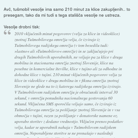
Avč, tušmobil vesolje ima samo 210 minut za klice zakupljenih.. to
presegam, tako da mi tudi s tega stališča vesolje ne ustreza.
Vesolje drobni tisk:
2010 vključenih minut pogovorov (velja za klice in videoklice)
znotraj Tušmobilovega omrežja velja, če izvirajo iz
Tušmobilovega radijskega omrežja (v tem besedilu tudi:
»lastno« ali »Tušmobilovo« omrežje) in se zaključujejo pri
drugih Tušmobilovih uporabnikih, ne veljajo pa za klice v druga
mobilna in stacionarna omrežja znotraj Slovenije, klice na
posebne in komercialne številke, klice v tujino ali za odhodne in
dohodne klice v tujini. 210 minut vključenih pogovorov velja za
klice in videoklice v druga mobilna in v fiksna omrežja znotraj
Slovenije ne glede na to iz katerega radijskega omrežja izvirajo.
V Tušmobilovem radijskem omrežju je obračunski interval 30
sekund, v omrežju ponudnika nacionalnega gostovanja 60
sekund. Vključena SMS sporočila veljajo samo, če izvirajo iz
Tušmobilovega omrežja za pošiljanje znotraj Slovenije in v vsa
območja v tujini, razen za pošiljanje v donatorske namene oz.
uporabo storitev z dodano vrednostjo. Vključen prenos podatkov
velja, kadar se uporabnik nahaja v Tušmobilovem radijskem
omrežju. Neporabljene storitve se ne prenašajo v naslednji