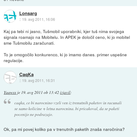
Lonsarg
::
19. avg 2011, 16:06
Kaj pa tebi ni jasno, Tušmobil uporabniki, kjer tuš nima svojega
signala roamajo na Mobitelu. In APEK je določil ceno, ki jo mobitel
sme Tušmobilu zaračunati.
To je omogočilo konkurenco, ki jo imamo danes. primer uspešne
regulacije.
CaqKa
::
19. avg 2011, 16:31
Yaqwsx
je
19. avg 2011 ob 13:42
izjavil
:
caqka, ce bi narocnino vzeli ven iz trenutnih paketov in racunali
se samo kolicine + letna narocnina. bi pricakoval, da se paketi
pocenijo ne podrazajo.
Ok, pa mi povej koliko pa v trenutnih paketih znaša naročnina?