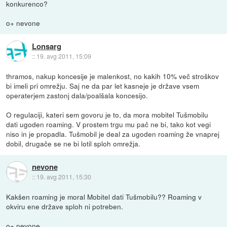
konkurenco?
o+ nevone
Lonsarg
::
19. avg 2011, 15:09
thramos, nakup koncesije je malenkost, no kakih 10% več stroškov
bi imeli pri omrežju. Saj ne da par let kasneje je države vsem
operaterjem zastonj dala/poalšala koncesijo.
O regulaciji, kateri sem govoru je to, da mora mobitel Tušmobilu
dati ugoden roaming. V prostem trgu mu pač ne bi, tako kot vegi
niso in je propadla. Tušmobil je deal za ugoden roaming že vnaprej
dobil, drugače se ne bi lotil sploh omrežja.
nevone
::
19. avg 2011, 15:30
Kakšen roaming je moral Mobitel dati Tušmobilu?? Roaming v
okviru ene države sploh ni potreben.
o+ nevone