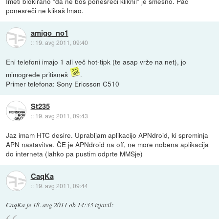
Imeti blokirano "da ne boš ponesreči kliknil" je smešno. Pač
ponesreči ne klikaš lmao.
amigo_no1
::
19. avg 2011, 09:40
Eni telefoni imajo 1 ali več hot-tipk (te asap vrže na net), jo
mimogrede pritisneš
.
Primer telefona: Sony Ericsson C510
St235
::
19. avg 2011, 09:43
Jaz imam HTC desire. Uprabljam aplikacijo APNdroid, ki spreminja
APN nastavitve. ČE je APNdroid na off, ne more nobena aplikacija
do interneta (lahko pa pustim odprte MMSje)
CaqKa
::
19. avg 2011, 09:44
CaqKa
je
18. avg 2011 ob 14:33
izjavil
: