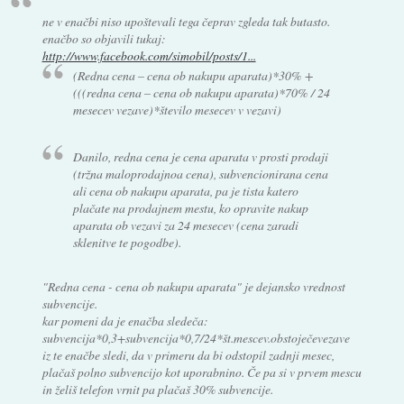
ne v enačbi niso upoštevali tega čeprav zgleda tak butasto.
enačbo so objavili tukaj:
http://www.facebook.com/simobil/posts/1...
(Redna cena – cena ob nakupu aparata)*30% +
(((redna cena – cena ob nakupu aparata)*70% / 24
mesecev vezave)*število mesecev v vezavi)
Danilo, redna cena je cena aparata v prosti prodaji
(tržna maloprodajnoa cena), subvencionirana cena
ali cena ob nakupu aparata, pa je tista katero
plačate na prodajnem mestu, ko opravite nakup
aparata ob vezavi za 24 mesecev (cena zaradi
sklenitve te pogodbe).
"Redna cena - cena ob nakupu aparata" je dejansko vrednost
subvencije.
kar pomeni da je enačba sledeča:
subvencija*0,3+subvencija*0,7/24*št.mescev.obstoječevezave
iz te enačbe sledi, da v primeru da bi odstopil zadnji mesec,
plačaš polno subvencijo kot uporabnino. Če pa si v prvem mescu
in želiš telefon vrnit pa plačaš 30% subvencije.