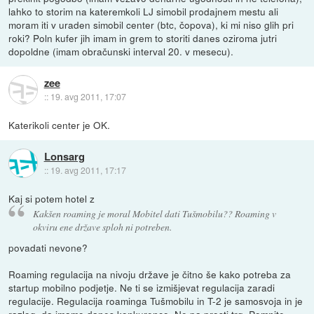
lahko to storim na kateremkoli LJ simobil prodajnem mestu ali
moram iti v uraden simobil center (btc, čopova), ki mi niso glih pri
roki? Poln kufer jih imam in grem to storiti danes oziroma jutri
dopoldne (imam obračunski interval 20. v mesecu).
zee
::
19. avg 2011, 17:07
Katerikoli center je OK.
Lonsarg
::
19. avg 2011, 17:17
Kaj si potem hotel z
Kakšen roaming je moral Mobitel dati Tušmobilu?? Roaming v
okviru ene države sploh ni potreben.
povadati nevone?
Roaming regulacija na nivoju države je čitno še kako potreba za
startup mobilno podjetje. Ne ti se izmišjevat regulacija zaradi
regulacije. Regulacija roaminga Tušmobilu in T-2 je samosvoja in je