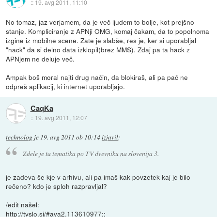
::
19. avg 2011, 11:10
No tomaz, jaz verjamem, da je več ljudem to bolje, kot prejšno
stanje. Kompliciranje z APNji OMG, komaj čakam, da to popolnoma
izgine iz mobilne scene. Zate je slabše, res je, ker si uporabljal
"hack" da si delno data izklopil(brez MMS). Zdaj pa ta hack z
APNjem ne deluje več.
Ampak boš moral najti drug način, da blokiraš, ali pa pač ne
odpreš aplikacij, ki internet uporabljajo.
CaqKa
::
19. avg 2011, 12:07
technolog
je
19. avg 2011 ob 10:14
izjavil
:
Zdele je ta tematika po TV dvevniku na slovenija 3.
je zadeva še kje v arhivu, ali pa imaš kak povzetek kaj je bilo
rečeno? kdo je sploh razpravljal?
/edit našel:
http://tvslo.si/#ava2.113610977;;