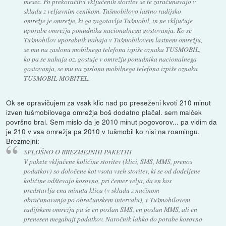
mesec. Po prekoračitvi vključenih storitev se te zaračunavajo v
skladu z veljavnim cenikom. Tušmobilovo lastno radijsko
omrežje je omrežje, ki ga zagotavlja Tušmobil, in ne vključuje
uporabe omrežja ponudnika nacionalnega gostovanja. Ko se
Tušmobilov uporabnik nahaja v Tušmobilovem lastnem omrežju,
se mu na zaslonu mobilnega telefona izpiše oznaka TUSMOBIL,
ko pa se nahaja oz. gostuje v omrežju ponudnika nacionalnega
gostovanja, se mu na zaslonu mobilnega telefona izpiše oznaka
TUSMOBIL MOBITEL.
Ok se opravičujem za vsak klic nad po preseženi kvoti 210 minut
izven tušmobilovega omrežja boš dodatno plačal. sem malček
površno bral. Sem mislo da je 2010 minut pogovorov... pa vidim da
je 210 v vsa omrežja pa 2010 v tušmobil ko nisi na roamingu.
Brezmejni:
SPLOŠNO O BREZMEJNIH PAKETIH
V pakete vključene količine storitev (klici, SMS, MMS, prenos
podatkov) so določene kot vsota vseh storitev, ki se od dodeljene
količine odštevajo kosovno, pri čemer velja, da en kos
predstavlja ena minuta klica (v skladu z načinom
obračunavanja po obračunskem intervalu), v Tušmobilovem
radijskem omrežju pa še en poslan SMS, en poslan MMS, ali en
prenesen megabajt podatkov. Naročnik lahko do porabe kosovno