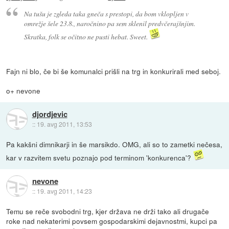
Na tušu je zgleda taka gneča s prestopi, da bom vklopljen v
omrežje šele 23.8., naročnino pa sem sklenil predvčerajšnjim.
Skratka, folk se očitno ne pusti hebat. Sweet.
Fajn ni blo, če bi še komunalci prišli na trg in konkurirali med seboj.
o+ nevone
djordjevic
::
19. avg 2011, 13:53
Pa kakšni dimnikarji in še marsikdo. OMG, ali so to zametki nečesa,
kar v razvitem svetu poznajo pod terminom 'konkurenca'?
nevone
::
19. avg 2011, 14:23
Temu se reče svobodni trg, kjer država ne drži tako ali drugače
roke nad nekaterimi povsem gospodarskimi dejavnostmi, kupci pa