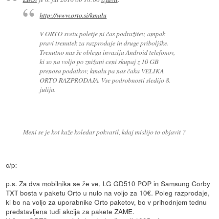
http://www.orto.si/kmalu
V ORTO svetu poletje ni čas podražitev, ampak
pravi trenutek za razprodaje in druge priboljške.
Trenutno nas še oblega invazija Android telefonov,
ki so na voljo po znižani ceni skupaj z 10 GB
prenosa podatkov, kmalu pa nas čaka VELIKA
ORTO RAZPRODAJA. Vse podrobnosti sledijo 8.
julija.
Meni se je kot kaže koledar pokvaril, kdaj mislijo to objavit ?
c/p:
p.s. Za dva mobilnika se že ve, LG GD510 POP in Samsung Corby
TXT bosta v paketu Orto u nulo na voljo za 10€. Poleg razprodaje,
ki bo na voljo za uporabnike Orto paketov, bo v prihodnjem tednu
predstavljena tudi akcija za pakete ZAME.