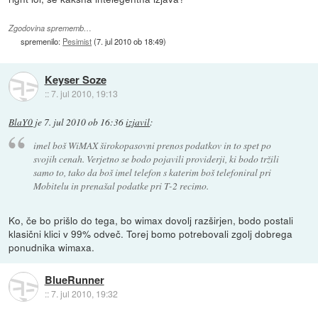
Zgodovina sprememb…
spremenilo:
Pesimist
(
7. jul 2010 ob 18:49
)
Keyser Soze
::
7. jul 2010, 19:13
BlaY0
je
7. jul 2010 ob 16:36
izjavil
:
imel boš WiMAX širokopasovni prenos podatkov in to spet po
svojih cenah. Verjetno se bodo pojavili providerji, ki bodo tržili
samo to, tako da boš imel telefon s katerim boš telefoniral pri
Mobitelu in prenašal podatke pri T-2 recimo.
Ko, če bo prišlo do tega, bo wimax dovolj razširjen, bodo postali
klasični klici v 99% odveč. Torej bomo potrebovali zgolj dobrega
ponudnika wimaxa.
BlueRunner
::
7. jul 2010, 19:32