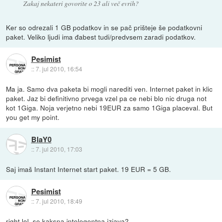
Zakaj nekateri govorite o 23 ali več evrih?
Ker so odrezali 1 GB podatkov in se pač prišteje še podatkovni
paket. Veliko ljudi ima đabest tudi/predvsem zaradi podatkov.
Pesimist
::
7. jul 2010, 16:54
Ma ja. Samo dva paketa bi mogli narediti ven. Internet paket in klic
paket. Jaz bi definitivno prvega vzel pa ce nebi blo nic druga not
kot 1Giga. Noja verjetno nebi 19EUR za samo 1Giga placeval. But
you get my point.
BlaY0
::
7. jul 2010, 17:03
Saj imaš Instant Internet start paket. 19 EUR = 5 GB.
Pesimist
::
7. jul 2010, 18:49
right lol, se kaksna intelegentna izjava?