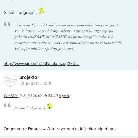
Simobil odgovoril
v času od 12. do 22. julija vam ponujamo enkratno priložnost.
Vsi, ki boste v tem obdobju sklenili naročniško razmerje na
paketih enaZAME ali triZAME, boste plačevali le polovico
mesečne naročnine za vedno oziroma dokler boste vi tako želeli!
Več o ponudbi na spodnji povezavi.
http://www.simobil.si/sl/actions.cp2?ci...
projektor
::
8. jul 2010, 08:18
CoolBits
je
8. jul 2010 ob 08:10
izjavil
:
Simobil odgovoril
Odgovor na Đabest = Orto razprodaja, ki je štartala danes.