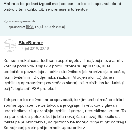
Flat rate bo počasi izgubil svoj pomen, ko bo folk spoznal, da ni
bistvo v tem koliko GB se prenese s torrentov.
Zgodovina sprememb…
spremenilo:
BlaY0
(
7. jul 2010 ob 20:00
)
BlueRunner
::
7. jul 2010, 20:16
Kot sem nekaj časa tudi sam uspel ugotoviti, največja težava ni v
količini podatkov ampak v profilu prometa. Aplikacije, ki se
periodično povezujejo z nekim strežnikom (sinhronizacija e-pošte,
razni twiterji in FB odjemalci, različni IM odjemalci, ...) danes
mobilnim operaterjem povzročajo skoraj toliko sivih las kot kakšni
bolj "zloglasni" P2P protokoli.
Teh pa ne bo možno kar prepovedati, ker jim pač ni možno očitati
sporne uporabe. Je že tako, da je ograjenih vrtičkov v glavah
uporabnikov, ki uporabljajo mobilni internet, nepreklicno konec. To
pa pomeni, da poteze, kot je bila nekaj časa nazaj Si.mobilova,
tokrat pa je Mobitelova, dolgoročno ne morejo prinesti nič dobrega.
Še najmanj pa simpatije mladih uporabnikov.