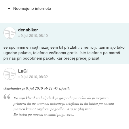
Neomejeno interneta
denabiker
::
9. jul 2010, 08:10
se spomnim en cajt nazaj sem bil pri žlahti v nemčiji, tam imajo tako
ugodne pakete, telefone večinoma gratis, iste telefone pa moraš
pri nas pri podobnem paketu kar precej precej plačat.
LuGi
::
9. jul 2010, 08:32
c0dehunter
je
8. jul 2010 ob 21:47
izjavil
:
Ko sem klical na helpdesk je gospodična rekla da ni vezave v
primeru da ne vzamem nobenega telefona in da lahko po enemu
mesecu kamot razdrem pogodbo.. Kaj je zdaj res?
Bo treba po novem snemati pogovore..