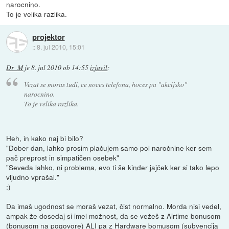
narocnino.
To je velika razlika.
projektor
::
8. jul 2010, 15:01
Dr_M
je
8. jul 2010 ob 14:55
izjavil
:
Vezat se moras tudi, ce noces telefona, hoces pa "akcijsko"
narocnino.
To je velika razlika.
Heh, in kako naj bi bilo?
"Dober dan, lahko prosim plačujem samo pol naročnine ker sem
pač preprost in simpatičen osebek"
"Seveda lahko, ni problema, evo ti še kinder jajček ker si tako lepo
vljudno vprašal."
:)
Da imaš ugodnost se moraš vezat, čist normalno. Morda nisi vedel,
ampak že dosedaj si imel možnost, da se vežeš z Airtime bonusom
(bonusom na pogovore) ALI pa z Hardware bomusom (subvencija