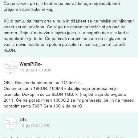
Če pa si vzel pri njih telefon pa moraš le tega odplačati, beri
prejšne strani kako in kaj.
Kljub temu, da imam orto u nulo in džabest se ne mislim pri nikomur
vezat zaradi telefona. Če si ga ne morem privoščit si ga pač ne
morem. Raje si nabavim kitajsko jajco, ki omogoča dve sim kartici
naeenkrat in je to to. Če pa imaš naročnino zato da si glavni na
vasi z novim telefonom potem pa sploh nimaš kaj jamrat zaradi
4EUR.
WamPIRe-
::
8. jul 2010, 19:39
OK... Recimo da ostanem na "Džabe"st...
Osnovna cena 19EUR. 100MB zakupljenega prenosa mi je
premalo. Dokupim še za 6EUR 1GB, ki (naj bi) traja do avgusta
2011. Če ne porabim teh 1000GB se mi prenesejo, če jih na mesec
porabim samo 700? Sem 100% da ne :S
Utk
::
8. jul 2010, 19:51