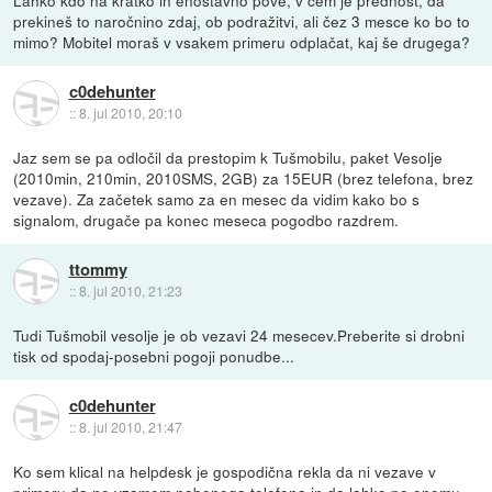
Lahko kdo na kratko in enostavno pove, v čem je prednost, da
prekineš to naročnino zdaj, ob podražitvi, ali čez 3 mesce ko bo to
mimo? Mobitel moraš v vsakem primeru odplačat, kaj še drugega?
c0dehunter
::
8. jul 2010, 20:10
Jaz sem se pa odločil da prestopim k Tušmobilu, paket Vesolje
(2010min, 210min, 2010SMS, 2GB) za 15EUR (brez telefona, brez
vezave). Za začetek samo za en mesec da vidim kako bo s
signalom, drugače pa konec meseca pogodbo razdrem.
ttommy
::
8. jul 2010, 21:23
Tudi Tušmobil vesolje je ob vezavi 24 mesecev.Preberite si drobni
tisk od spodaj-posebni pogoji ponudbe...
c0dehunter
::
8. jul 2010, 21:47
Ko sem klical na helpdesk je gospodična rekla da ni vezave v