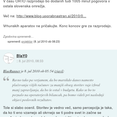
V času ORTO razprodajo bo dodanih tudi 1005 minut pogovora v
ostala slovenska omrežja.
Več na:
http://www.blog.uporabnastran.si/2010/0...
Vrhunskih aparatov ne pričakujte. Konc koncov gre za razprodajo.
Zgodovina sprememb…
spremenil:
projektor
(
8. jul 2010 ob 08:23
)
BlaY0
::
8. jul 2010, 08:33
BlueRunner
je
8. jul 2010 ob 05:54
izjavil
:
Ravno tako pa verjamem, da bo marsikdo danes namesto
plačevanja višjih računov za manjši obseg storitev raje izbral
manj zapravljanja, da bo še ostal v budgetu. Kako se bo to
poznalo na operaterjevih bilancah, pa bomo videli pri naslednji
objavi poslovnih rezultatov.
Tole si slabo ocenil. Storitev je vedno več, samo percepcija je taka,
da ko ti eno vzamejo ali okrnejo se ti podre svet in začne se