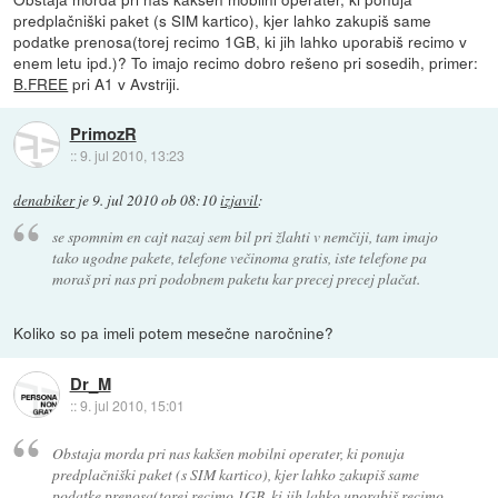
predplačniški paket (s SIM kartico), kjer lahko zakupiš same
podatke prenosa(torej recimo 1GB, ki jih lahko uporabiš recimo v
enem letu ipd.)? To imajo recimo dobro rešeno pri sosedih, primer:
B.FREE
pri A1 v Avstriji.
PrimozR
::
9. jul 2010, 13:23
denabiker
je
9. jul 2010 ob 08:10
izjavil
:
se spomnim en cajt nazaj sem bil pri žlahti v nemčiji, tam imajo
tako ugodne pakete, telefone večinoma gratis, iste telefone pa
moraš pri nas pri podobnem paketu kar precej precej plačat.
Koliko so pa imeli potem mesečne naročnine?
Dr_M
::
9. jul 2010, 15:01
Obstaja morda pri nas kakšen mobilni operater, ki ponuja
predplačniški paket (s SIM kartico), kjer lahko zakupiš same
podatke prenosa(torej recimo 1GB, ki jih lahko uporabiš recimo