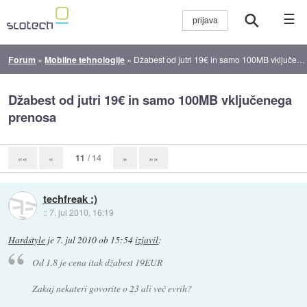
☰
Forum
»
Mobilne tehnologije
»
Džabest od jutri 19€ in samo 100MB vključenega prenosa
Džabest od jutri 19€ in samo 100MB vključenega
prenosa
11
/ 14
««
«
»
»»
techfreak :)
::
7. jul 2010, 16:19
Hardstyle
je
7. jul 2010 ob 15:54
izjavil
:
Od 1.8 je cena itak džabest 19EUR
Zakaj nekateri govorite o 23 ali več evrih?