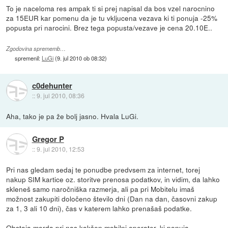
To je naceloma res ampak ti si prej napisal da bos vzel narocnino
za 15EUR kar pomenu da je tu vkljucena vezava ki ti ponuja -25%
popusta pri narocini. Brez tega popusta/vezave je cena 20.10E..
Zgodovina sprememb…
spremenil:
LuGi
(
9. jul 2010 ob 08:32
)
c0dehunter
::
9. jul 2010, 08:36
Aha, tako je pa že bolj jasno. Hvala LuGi.
Gregor P
::
9. jul 2010, 12:53
Pri nas gledam sedaj te ponudbe predvsem za internet, torej
nakup SIM kartice oz. storitve prenosa podatkov, in vidim, da lahko
skleneš samo naročniška razmerja, ali pa pri Mobitelu imaš
možnost zakupiti določeno število dni (Dan na dan, časovni zakup
za 1, 3 ali 10 dni), čas v katerem lahko prenašaš podatke.
Obstaja morda pri nas kakšen mobilni operater, ki ponuja