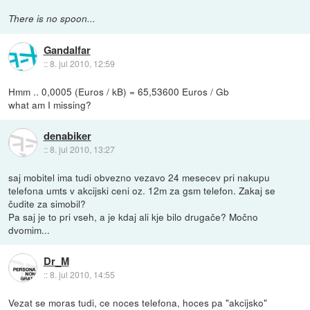
There is no spoon...
Gandalfar
::
8. jul 2010, 12:59
Hmm .. 0,0005 (Euros / kB) = 65,53600 Euros / Gb
what am I missing?
denabiker
::
8. jul 2010, 13:27
saj mobitel ima tudi obvezno vezavo 24 mesecev pri nakupu
telefona umts v akcijski ceni oz. 12m za gsm telefon. Zakaj se
čudite za simobil?
Pa saj je to pri vseh, a je kdaj ali kje bilo drugače? Močno
dvomim...
Dr_M
::
8. jul 2010, 14:55
Vezat se moras tudi, ce noces telefona, hoces pa "akcijsko"