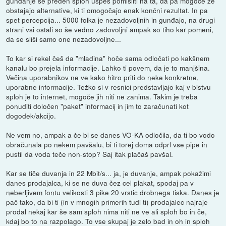
gunđanje še preden sploh uspeš pomisliti na ta, da pa mogoče že
obstajajo alternative, ki ti omogočajo enak končni rezultat. In pa
spet percepcija... 5000 folka je nezadovoljnih in gunđajo, na drugi
strani vsi ostali so še vedno zadovoljni ampak so tiho kar pomeni,
da se sliši samo one nezadovoljne...
To kar si rekel češ da "mladina" hoče sama odločati po kakšnem
kanalu bo prejela informacije. Lahko ti povem, da je to manjšina.
Večina uporabnikov ne ve kako hitro priti do neke konkretne,
uporabne informacije. Težko si v resnici predstavljajo kaj v bistvu
sploh je to internet, mogoče jih niti ne zanima. Takim je treba
ponuditi določen "paket" informacij in jim to zaračunati kot
dogodek/akcijo.
Ne vem no, ampak a če bi se danes VO-KA odločila, da ti bo vodo
obračunala po nekem pavšalu, bi ti torej doma odprl vse pipe in
pustil da voda teče non-stop? Saj itak plačaš pavšal.
Kar se tiče duvanja in 22 Mbit/s... ja, je duvanje, ampak pokažimi
danes prodajalca, ki se ne duva čez cel plakat, spodaj pa v
neberljivem fontu velikosti 3 pike 20 vrstic drobnega tiska. Danes je
pač tako, da bi ti (in v mnogih primerih tudi ti) prodajalec najraje
prodal nekaj kar še sam sploh nima niti ne ve ali sploh bo in če,
kdaj bo to na razpolago. To vse skupaj je zelo bad in oh in sploh