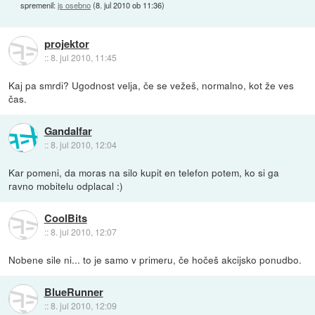
spremenil:
js osebno
(
8. jul 2010 ob 11:36
)
projektor
::
8. jul 2010, 11:45
Kaj pa smrdi? Ugodnost velja, če se vežeš, normalno, kot že ves
čas.
Gandalfar
::
8. jul 2010, 12:04
Kar pomeni, da moras na silo kupit en telefon potem, ko si ga
ravno mobitelu odplacal :)
CoolBits
::
8. jul 2010, 12:07
Nobene sile ni... to je samo v primeru, če hočeš akcijsko ponudbo.
BlueRunner
::
8. jul 2010, 12:09