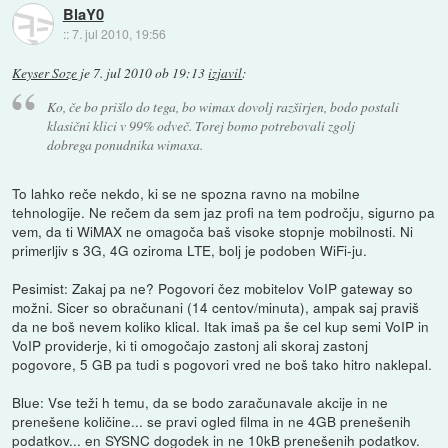
BlaY0
::
7. jul 2010, 19:56
Keyser Soze
je
7. jul 2010 ob 19:13
izjavil
:
Ko, če bo prišlo do tega, bo wimax dovolj razširjen, bodo postali
klasični klici v 99% odveč. Torej bomo potrebovali zgolj
dobrega ponudnika wimaxa.
To lahko reče nekdo, ki se ne spozna ravno na mobilne
tehnologije. Ne rečem da sem jaz profi na tem področju, sigurno pa
vem, da ti WiMAX ne omagoča baš visoke stopnje mobilnosti. Ni
primerljiv s 3G, 4G oziroma LTE, bolj je podoben WiFi-ju.
Pesimist: Zakaj pa ne? Pogovori čez mobitelov VoIP gateway so
možni. Sicer so obračunani (14 centov/minuta), ampak saj praviš
da ne boš nevem koliko klical. Itak imaš pa še cel kup semi VoIP in
VoIP providerje, ki ti omogočajo zastonj ali skoraj zastonj
pogovore, 5 GB pa tudi s pogovori vred ne boš tako hitro naklepal.
Blue: Vse teži h temu, da se bodo zaračunavale akcije in ne
prenešene količine... se pravi ogled filma in ne 4GB prenešenih
podatkov... en SYSNC dogodek in ne 10kB prenešenih podatkov.