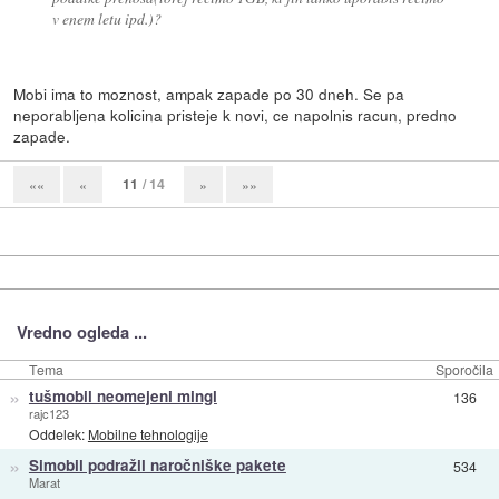
v enem letu ipd.)?
Mobi ima to moznost, ampak zapade po 30 dneh. Se pa
neporabljena kolicina pristeje k novi, ce napolnis racun, predno
zapade.
11
/ 14
««
«
»
»»
Vredno ogleda ...
Tema
Sporočila
»
tušmobil neomejeni mingl
136
rajc123
Oddelek:
Mobilne tehnologije
»
Simobil podražil naročniške pakete
534
Marat