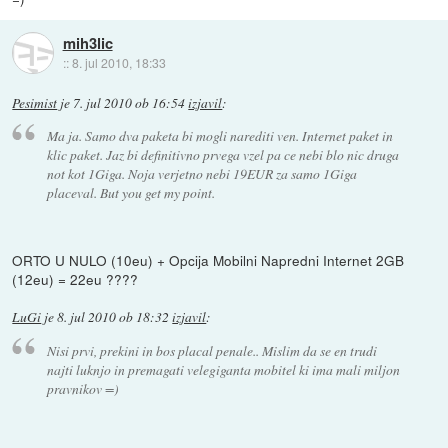
mih3lic
::
8. jul 2010, 18:33
Pesimist
je
7. jul 2010 ob 16:54
izjavil
:
Ma ja. Samo dva paketa bi mogli narediti ven. Internet paket in
klic paket. Jaz bi definitivno prvega vzel pa ce nebi blo nic druga
not kot 1Giga. Noja verjetno nebi 19EUR za samo 1Giga
placeval. But you get my point.
ORTO U NULO (10eu) + Opcija Mobilni Napredni Internet 2GB
(12eu) = 22eu ????
LuGi
je
8. jul 2010 ob 18:32
izjavil
:
Nisi prvi, prekini in bos placal penale.. Mislim da se en trudi
najti luknjo in premagati velegiganta mobitel ki ima mali miljon
pravnikov =)