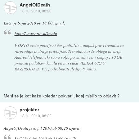
AngelOfDeath
::
8. jul 2010, 08:20
LuGi
je
6. jul 2010 ob 18:00
izjavil
:
http://www.orto.si/kmalu
V ORTO svetu poletje ni čas podražitev, ampak pravi trenutek za
razprodaje in druge priboljške. Trenutno nas še oblega invazija
Android telefonov, ki so na voljo po znižani ceni skupaj z 10 GB
prenosa podatkov, kmalu pa nas čaka VELIKA ORTO
RAZPRODAJA. Vse podrobnosti sledijo 8. julija.
Meni se je kot kaže koledar pokvaril, kdaj mislijo to objavit ?
projektor
::
8. jul 2010, 08:22
AngelOfDeath
je
8. jul 2010 ob 08:20
izjavil
:
LuGi
je
6. jul 2010 ob 18:00
izjavil
: