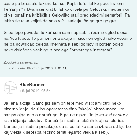
ceste pa bi ostale takšne kot so. Kaj bi torej lahko počeli s temi
Ferrariji??? Dva naenkrat bi lahko drvela po Celovški, medtem ko
bi vsi ostali na križiščih s Celovško stali pred rdečimi semaforji. Pa
lahko še tako vpiješ da smo v 21 stoletju, če ne gre ne gre.
Si pa lepo povedal to kar sem sam napisal.... recimo ogled štosa
na YouTubeu. To pomeni ena akcija in sicer en ogled neke vsebine
ne pa download celega interneta k sebi domov in potem ogled
neke določene vsebine iz svojega "privatnega interneta".
Zgodovina sprememb…
spremenilo:
BlaY0
(
8. jul 2010 ob 01:14
)
BlueRunner
::
8. jul 2010, 05:54
Ja, ena akcija. Samo jaz sem pri tebi med vrsticami čutil neko
bizarno idejo, da ti bo operater takšno "akcijo" obračunaval kot
samostojno enoto obračuna. E pa ne može. To je
so last century
razmišljanje telcotov. Današnja mladina takšnih idej ne tolerira.
Današnja mladina pričakuje, da si bo lahko sama izbrala od kje bo
kaj vlekla k sebi (pa recimo temu
vlekla k sebi).
legalno