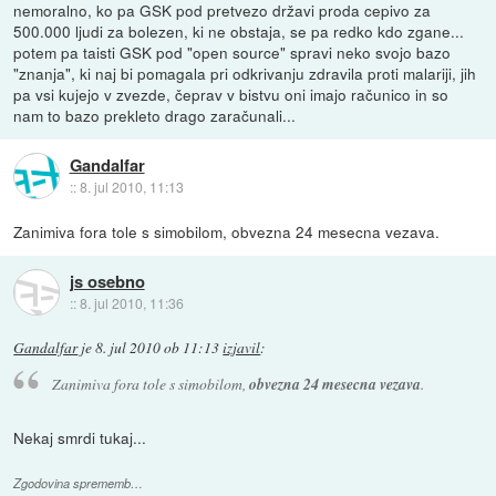
nemoralno, ko pa GSK pod pretvezo državi proda cepivo za
500.000 ljudi za bolezen, ki ne obstaja, se pa redko kdo zgane...
potem pa taisti GSK pod "open source" spravi neko svojo bazo
"znanja", ki naj bi pomagala pri odkrivanju zdravila proti malariji, jih
pa vsi kujejo v zvezde, čeprav v bistvu oni imajo računico in so
nam to bazo prekleto drago zaračunali...
Gandalfar
::
8. jul 2010, 11:13
Zanimiva fora tole s simobilom, obvezna 24 mesecna vezava.
js osebno
::
8. jul 2010, 11:36
Gandalfar
je
8. jul 2010 ob 11:13
izjavil
:
Zanimiva fora tole s simobilom,
obvezna 24 mesecna vezava
.
Nekaj smrdi tukaj...
Zgodovina sprememb…