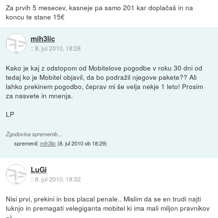
Za prvih 5 mesecev, kasneje pa samo 201 kar doplačaš in na
koncu te stane 15€
mih3lic
::
8. jul 2010, 18:28
Kako je kaj z odstopom od Mobitelove pogodbe v roku 30 dni od
tedaj ko je Mobitel objavil, da bo podražil njegove pakete?? Ali
lahko prekinem pogodbo, čeprav mi še velja nekje 1 leto! Prosim
za nasvete in mnenja.
LP
Zgodovina sprememb…
spremenil:
mih3lic
(
8. jul 2010 ob 18:29
)
LuGi
::
8. jul 2010, 18:32
Nisi prvi, prekini in bos placal penale.. Mislim da se en trudi najti
luknjo in premagati velegiganta mobitel ki ima mali miljon pravnikov
=)