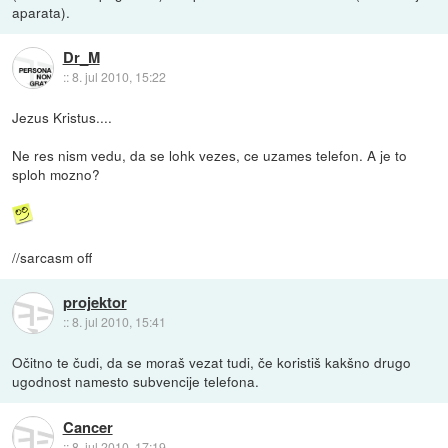
aparata).
Dr_M
::
8. jul 2010, 15:22
Jezus Kristus....
Ne res nism vedu, da se lohk vezes, ce uzames telefon. A je to
sploh mozno?
//sarcasm off
projektor
::
8. jul 2010, 15:41
Očitno te čudi, da se moraš vezat tudi, če koristiš kakšno drugo
ugodnost namesto subvencije telefona.
Cancer
::
8. jul 2010, 17:19