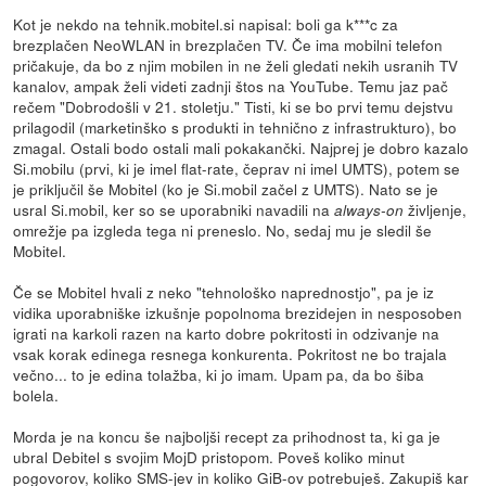
Kot je nekdo na tehnik.mobitel.si napisal: boli ga k***c za
brezplačen NeoWLAN in brezplačen TV. Če ima mobilni telefon
pričakuje, da bo z njim mobilen in ne želi gledati nekih usranih TV
kanalov, ampak želi videti zadnji štos na YouTube. Temu jaz pač
rečem "Dobrodošli v 21. stoletju." Tisti, ki se bo prvi temu dejstvu
prilagodil (marketinško s produkti in tehnično z infrastrukturo), bo
zmagal. Ostali bodo ostali mali pokakančki. Najprej je dobro kazalo
Si.mobilu (prvi, ki je imel flat-rate, čeprav ni imel UMTS), potem se
je priključil še Mobitel (ko je Si.mobil začel z UMTS). Nato se je
usral Si.mobil, ker so se uporabniki navadili na
življenje,
always-on
omrežje pa izgleda tega ni preneslo. No, sedaj mu je sledil še
Mobitel.
Če se Mobitel hvali z neko "tehnološko naprednostjo", pa je iz
vidika uporabniške izkušnje popolnoma brezidejen in nesposoben
igrati na karkoli razen na karto dobre pokritosti in odzivanje na
vsak korak edinega resnega konkurenta. Pokritost ne bo trajala
večno... to je edina tolažba, ki jo imam. Upam pa, da bo šiba
bolela.
Morda je na koncu še najboljši recept za prihodnost ta, ki ga je
ubral Debitel s svojim MojD pristopom. Poveš koliko minut
pogovorov, koliko SMS-jev in koliko GiB-ov potrebuješ. Zakupiš kar