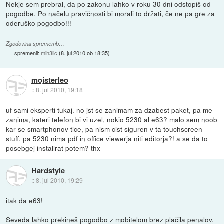
Nekje sem prebral, da po zakonu lahko v roku 30 dni odstopiš od
pogodbe. Po načelu pravičnosti bi morali to držati, če ne pa gre za
oderuško pogodbo!!!
Zgodovina sprememb…
spremenil:
mih3lic
(
8. jul 2010 ob 18:35
)
mojsterleo
::
8. jul 2010, 19:18
uf sami eksperti tukaj. no jst se zanimam za dzabest paket, pa me
zanima, kateri telefon bi vi uzel, nokio 5230 al e63? malo sem noob
kar se smartphonov tice, pa nism cist siguren v ta touchscreen
stuff. pa 5230 nima pdf in office viewerja niti editorja?! a se da to
posebgej instalirat potem? thx
Hardstyle
::
8. jul 2010, 19:29
itak da e63!
Seveda lahko prekineš pogodbo z mobitelom brez plačila penalov.