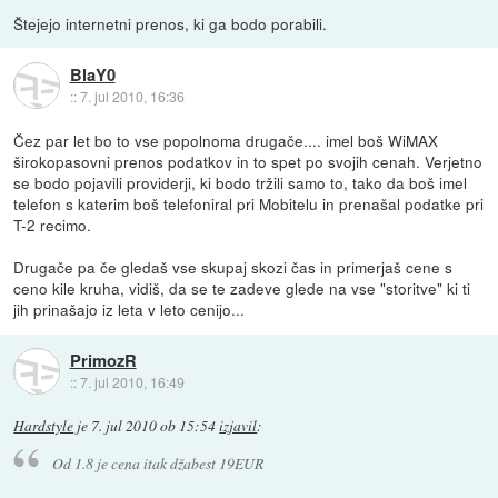
Štejejo internetni prenos, ki ga bodo porabili.
BlaY0
::
7. jul 2010, 16:36
Čez par let bo to vse popolnoma drugače.... imel boš WiMAX
širokopasovni prenos podatkov in to spet po svojih cenah. Verjetno
se bodo pojavili providerji, ki bodo tržili samo to, tako da boš imel
telefon s katerim boš telefoniral pri Mobitelu in prenašal podatke pri
T-2 recimo.
Drugače pa če gledaš vse skupaj skozi čas in primerjaš cene s
ceno kile kruha, vidiš, da se te zadeve glede na vse "storitve" ki ti
jih prinašajo iz leta v leto cenijo...
PrimozR
::
7. jul 2010, 16:49
Hardstyle
je
7. jul 2010 ob 15:54
izjavil
:
Od 1.8 je cena itak džabest 19EUR