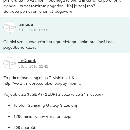
primeru da ne vzamem nobenega telefona in da lahko po enemu
mesecu kamot razdrem pogodbo.. Kaj je zdaj res?
Bo treba po novem snemati pogovore..
lambda
::
8. jul 2010, 21:53
Če nisi vzel subvencioniranega telefona, lahko prekineš brez
pogodbene kazni.
LeQuack
::
8. jul 2010, 22:42
Za primerjavo si oglejmo T-Mobile v UK:
http://www.t-mobile.co.uk/shop/pay-mont...
Kaj dobiš za 35GBP (42EUR) z vezavo za 24 mesecev:
Telefon Samsung Galaxy S zastonj
1200 minut klicev v vsa omrežja
500 sporočil