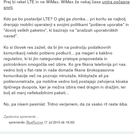
Prej bi rekel LTE in ne WiMax. WiMax že nekaj časa
umira počasne
smrti
.
Kdo pa bo postavljal LTE? O glej ga zlomka... pri koritu se najbolj
drenjajo mobilni operaterji s svojimi politikami "poštene uporabe" in
"dovolj velikih paketov", ki bazirajo na "analizah uporabniških
navad".
Ko si človek res zaželi, da bi jim na področju podatkovnih
komunikacij nekdo pošteno podkuril... pa magari s kakšno
regulativo, ki bi jim nategunske pristope prepovedala in
potrošnikom omogočila več izbire. Ko gre fiksna telefonija pri nas
vedno bolj v flat-rate in naše domače fiksne širokopasovne
komunikacije več ne poznajo minutaže, kilobytaže ali pa
poštenometraže, pa mobilne vedno bolj postajajo zahojena kloaka
tipičnega duopola, kjer je možna izbira med dragim in dražjim, ter
bolj ali manj nefleksibilnimi paketi...
No, pa nisem pesimist. Trdno verjamem, da za vsako rit raste šiba.
Zgodovina sprememb…
spremenilo:
BlueRunner
(
7. jul 2010 ob 19:33
)