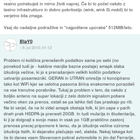
realno potrebuješ in mirno živiš naprej. Če bi to počel nekdo z
lastno infrastrukturo in dobro pokritostjo (wink, wink Si.mobil) bi to
verjetno bila zmaga.
Vsaj do nadaljne podražitve in "najpoštene uporabe" 512MiB/leto.
BlaY0
::
8. jul 2010, 01:12
Problem ni količina prenešenih podatkov sama po sebi (no
ponekod tudi je - kakšne manjše bazne postaje) amapk slaba
izkušnja večine, ki jo s prenašanjem velikih količin podatkov
ustvarijo posamezniki. GERAN in UTRAN omrežje ni koncipirano
tako kot WiFi kjer se celotna pasovna širina enakomerno porazdeli
na vse trenutne porabnike. Tukaj je problem v tem, da nekdo z
boljšo anteno na super lokaciji z zelo dobrim signalom pobere
večino oken za prenos, ostali se pa lahko tisti čas praskajo po riti.
Ne bi verjel, če ne bi videl amapk obstaja folk, ki jim uspe v parih
dneh prek HSDPA-ja prenesti 20GB. In tudi mularija in študentarija,
ki ji je dolgcajt s svojo maso in vsak po 1GB praktično zastonj
prenosa precej pripomore k temu, da je izkušnja večine oziroma
izkušnja tistih, ki dejansko plačujejo več, slabša. Nekaj takega kot
če bi danes vsem Slovencem pobral avtomobile in jim dal Ferrarije,