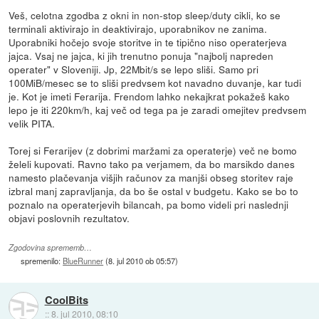
Veš, celotna zgodba z okni in non-stop sleep/duty cikli, ko se
terminali aktivirajo in deaktivirajo, uporabnikov ne zanima.
Uporabniki hočejo svoje storitve in te tipično niso operaterjeva
jajca. Vsaj ne jajca, ki jih trenutno ponuja "najbolj napreden
operater" v Sloveniji. Jp, 22Mbit/s se lepo sliši. Samo pri
100MiB/mesec se to sliši predvsem kot navadno duvanje, kar tudi
je. Kot je imeti Ferarija. Frendom lahko nekajkrat pokažeš kako
lepo je iti 220km/h, kaj več od tega pa je zaradi omejitev predvsem
velik PITA.
Torej si Ferarijev (z dobrimi maržami za operaterje) več ne bomo
želeli kupovati. Ravno tako pa verjamem, da bo marsikdo danes
namesto plačevanja višjih računov za manjši obseg storitev raje
izbral manj zapravljanja, da bo še ostal v budgetu. Kako se bo to
poznalo na operaterjevih bilancah, pa bomo videli pri naslednji
objavi poslovnih rezultatov.
Zgodovina sprememb…
spremenilo:
BlueRunner
(
8. jul 2010 ob 05:57
)
CoolBits
::
8. jul 2010, 08:10