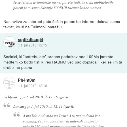
če se telefon avtomatsko na net poveže tudi, če si na mobitelovih,
potem je to samo čakanje 500EUR računa konec meseca...
Nastavitve za internet pobrišeš in potem bo internet deloval samo
takrat, ko si na Tušmobil omrežju.
sgdjkdlsugi4
::
1. jul 2010, 12:15
Socialci, ki "potrebujete" prenos podatkov nad 100Mb jamrate,
medtem ko bodo tisti ki res RABIJO vec pac doplacali, ker se jim ta
drobiz ne pozna.
Ph4nt0m
::
1. jul 2010, 12:16
techfreak :)
je
1. jul 2010 ob 12:15
izjavil
:
Lonsarg
je
1. jul 2010 ob 12:11
izjavil
:
A ma kdo Androida na Tušu? A zazna android kot
roaming, če si na mobitelovih antenah, namesto
tuševih? Namreč prenos podatkov tisti ki je vključen