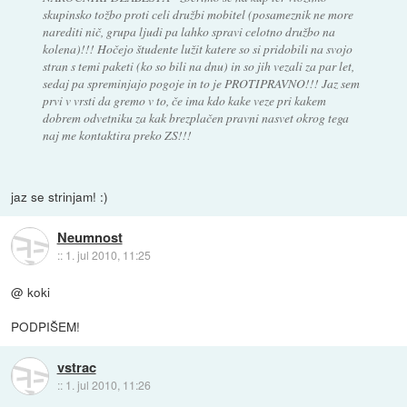
skupinsko tožbo proti celi družbi mobitel (posameznik ne more
narediti nič, grupa ljudi pa lahko spravi celotno družbo na
kolena)!!! Hočejo študente lužit katere so si pridobili na svojo
stran s temi paketi (ko so bili na dnu) in so jih vezali za par let,
sedaj pa spreminjajo pogoje in to je PROTIPRAVNO!!! Jaz sem
prvi v vrsti da gremo v to, če ima kdo kake veze pri kakem
dobrem odvetniku za kak brezplačen pravni nasvet okrog tega
naj me kontaktira preko ZS!!!
jaz se strinjam! :)
Neumnost
::
1. jul 2010, 11:25
@ koki
PODPIŠEM!
vstrac
::
1. jul 2010, 11:26