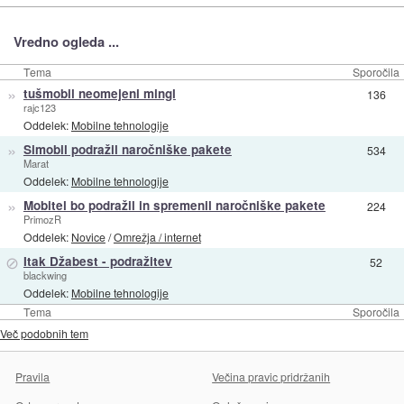
Vredno ogleda ...
Tema
Sporočila
»
tušmobil neomejeni mingl
136
rajc123
Oddelek:
Mobilne tehnologije
»
Simobil podražil naročniške pakete
534
Marat
Oddelek:
Mobilne tehnologije
»
Mobitel bo podražil in spremenil naročniške pakete
224
PrimozR
Oddelek:
Novice
/
Omrežja / internet
⊘
Itak Džabest - podražitev
52
blackwing
Oddelek:
Mobilne tehnologije
Tema
Sporočila
Več podobnih tem
Pravila
Večina pravic pridržanih