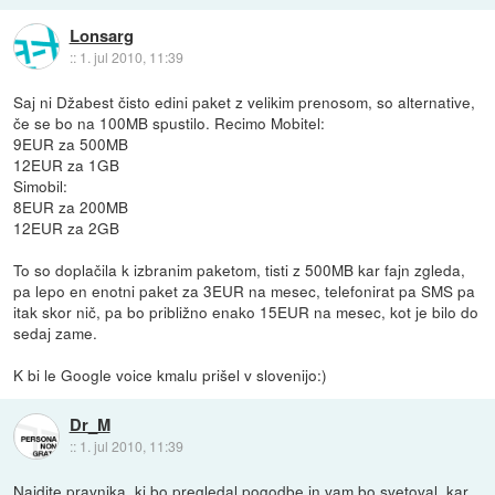
Lonsarg
::
1. jul 2010, 11:39
Saj ni Džabest čisto edini paket z velikim prenosom, so alternative,
če se bo na 100MB spustilo. Recimo Mobitel:
9EUR za 500MB
12EUR za 1GB
Simobil:
8EUR za 200MB
12EUR za 2GB
To so doplačila k izbranim paketom, tisti z 500MB kar fajn zgleda,
pa lepo en enotni paket za 3EUR na mesec, telefonirat pa SMS pa
itak skor nič, pa bo približno enako 15EUR na mesec, kot je bilo do
sedaj zame.
K bi le Google voice kmalu prišel v slovenijo:)
Dr_M
::
1. jul 2010, 11:39
Najdite pravnika, ki bo pregledal pogodbe in vam bo svetoval, kar