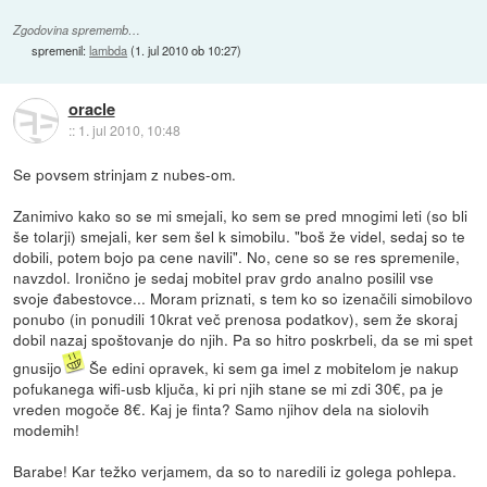
Zgodovina sprememb…
spremenil:
lambda
(
1. jul 2010 ob 10:27
)
oracle
::
1. jul 2010, 10:48
Se povsem strinjam z nubes-om.
Zanimivo kako so se mi smejali, ko sem se pred mnogimi leti (so bli
še tolarji) smejali, ker sem šel k simobilu. "boš že videl, sedaj so te
dobili, potem bojo pa cene navili". No, cene so se res spremenile,
navzdol. Ironično je sedaj mobitel prav grdo analno posilil vse
svoje đabestovce... Moram priznati, s tem ko so izenačili simobilovo
ponubo (in ponudili 10krat več prenosa podatkov), sem že skoraj
dobil nazaj spoštovanje do njih. Pa so hitro poskrbeli, da se mi spet
gnusijo
Še edini opravek, ki sem ga imel z mobitelom je nakup
pofukanega wifi-usb ključa, ki pri njih stane se mi zdi 30€, pa je
vreden mogoče 8€. Kaj je finta? Samo njihov dela na siolovih
modemih!
Barabe! Kar težko verjamem, da so to naredili iz golega pohlepa.