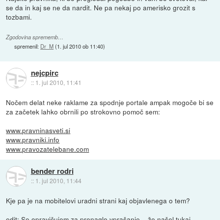
se da in kaj se ne da nardit. Ne pa nekaj po amerisko grozit s
tozbami.
Zgodovina sprememb…
spremenil:
Dr_M
(
1. jul 2010 ob 11:40
)
nejcpirc
::
1. jul 2010, 11:41
Nočem delat neke raklame za spodnje portale ampak mogoče bi se
za začetek lahko obrnili po strokovno pomoč sem:
www.pravninasveti.si
www.pravniki.info
www.pravozatelebane.com
bender rodri
::
1. jul 2010, 11:44
Kje pa je na mobitelovi uradni strani kaj objavlenega o tem?
edit: Se opravičujem za prenaglo vprašanje... že našel
tukaj