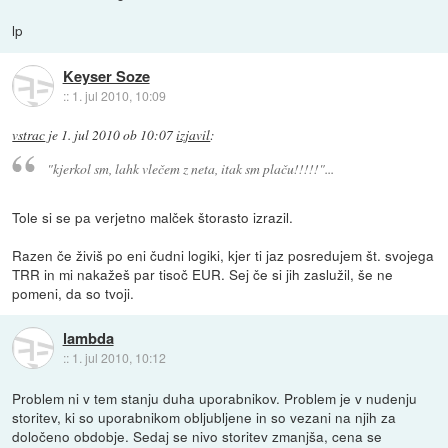
lp
Keyser Soze
::
1. jul 2010, 10:09
vstrac
je
1. jul 2010 ob 10:07
izjavil
:
"kjerkol sm, lahk vlečem z neta, itak sm plaču!!!!!"...
Tole si se pa verjetno malček štorasto izrazil.
Razen če živiš po eni čudni logiki, kjer ti jaz posredujem št. svojega
TRR in mi nakažeš par tisoč EUR. Sej če si jih zaslužil, še ne
pomeni, da so tvoji.
lambda
::
1. jul 2010, 10:12
Problem ni v tem stanju duha uporabnikov. Problem je v nudenju
storitev, ki so uporabnikom obljubljene in so vezani na njih za
določeno obdobje. Sedaj se nivo storitev zmanjša, cena se