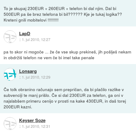
To je skupaj 230EUR + 260EUR + telefon bi dal njim. Dal bi
500EUR pa še brez telefona bi bil?????? Kje je tukaj logika??
Kreteni gnili mobitelovi !!!!!!!!!
LapD
::
1. jul 2010, 12:27
pa to skor ni mogoče ... že če vse skup prekineš, jih pošlješ nekam
in obdržiš telefon ne vem če bi imel take penale
Lonsarg
::
1. jul 2010, 12:29
Če tolk obranino računajo sem prepričan, da bi plačilo razlike v
subvenciji te manj prišlo. Če si dal 230EUR za telefon, ga oni v
najslabšem primeru cenijo v prosti na kake 430EUR, in daš torej
200EUR kazni.
Keyser Soze
::
1. jul 2010, 12:31