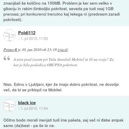
zmanjšati še količino na 100MB. Problem je ker sem veliko v
gibanju in rabim čimboljšo pokritost, seveda pa tudi vsaj 1GB
prenosa; pri konkurenci trenutno kaj tekega ni (predvsem zaradi
pokritosti).
Poldi112
::
1. jul 2010, 11:53
PrimozR
je
30. jun 2010 ob 23:18
izjavil
:
A niso pred časom pri Tušu skenslali Mobitel in šli na svoje? Za
kar je bila posledica OBUPNA pokritost.
Niso. Edino v Ljubljani, kjer že imajo dobro pokritost, ne dovolijo
več, da bi se priklopil na Mobitel.
black ice
::
1. jul 2010, 11:54
Očitno bodo morali menjati tudi ime paketa, saj več ni đabe ampak
samo (da)best - pa še to ne.