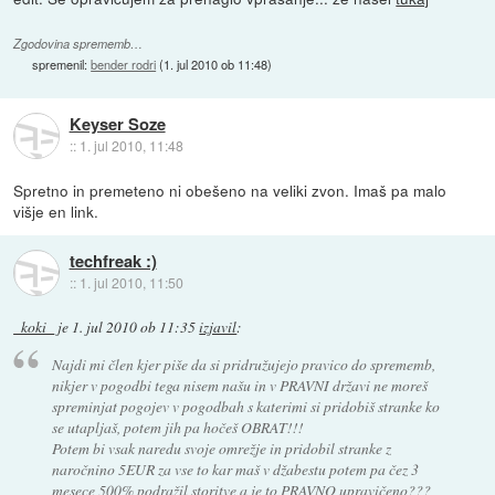
Zgodovina sprememb…
spremenil:
bender rodri
(
1. jul 2010 ob 11:48
)
Keyser Soze
::
1. jul 2010, 11:48
Spretno in premeteno ni obešeno na veliki zvon. Imaš pa malo
višje en link.
techfreak :)
::
1. jul 2010, 11:50
_koki_
je
1. jul 2010 ob 11:35
izjavil
:
Najdi mi člen kjer piše da si pridružujejo pravico do sprememb,
nikjer v pogodbi tega nisem našu in v PRAVNI državi ne moreš
spreminjat pogojev v pogodbah s katerimi si pridobiš stranke ko
se utapljaš, potem jih pa hočeš OBRAT!!!
Potem bi vsak naredu svoje omrežje in pridobil stranke z
naročnino 5EUR za vse to kar maš v džabestu potem pa čez 3
mesece 500% podražil storitve a je to PRAVNO upravičeno???