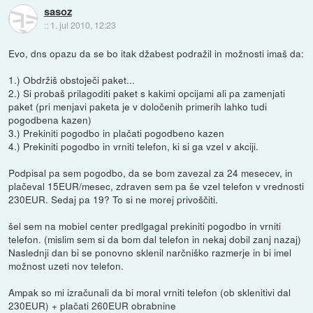
sasoz
::
1. jul 2010, 12:23
Evo, dns opazu da se bo itak džabest podražil in možnosti imaš da:
1.) Obdržiš obstoječi paket...
2.) Si probaš prilagoditi paket s kakimi opcijami ali pa zamenjati
paket (pri menjavi paketa je v določenih primerih lahko tudi
pogodbena kazen)
3.) Prekiniti pogodbo in plačati pogodbeno kazen
4.) Prekiniti pogodbo in vrniti telefon, ki si ga vzel v akciji.
Podpisal pa sem pogodbo, da se bom zavezal za 24 mesecev, in
plačeval 15EUR/mesec, zdraven sem pa še vzel telefon v vrednosti
230EUR. Sedaj pa 19? To si ne morej privoščiti.
šel sem na mobiel center predlgagal prekiniti pogodbo in vrniti
telefon. (mislim sem si da bom dal telefon in nekaj dobil zanj nazaj)
Naslednji dan bi se ponovno sklenil narčniško razmerje in bi imel
možnost uzeti nov telefon.
Ampak so mi izračunali da bi moral vrniti telefon (ob sklenitivi dal
230EUR) + plačati 260EUR obrabnine