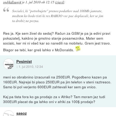
sgdjkdlsugi4
je
1. jul 2010 ob 12:15
izjavil
:
Socialci, ki "potrebujete" prenos podatkov nad 100Mb jamrate,
medtem ko bodo tisti ki res RABIJO vec pac doplacali, ker se jim
ta drobiz ne pozna.
Res ja. Kje sem živel do sedaj? Račun za GSM je pa ja edini pravi
pokazatelj, kakšno je gmotno stanje posameznika. Mater sem
socialc, ker mi ni všeč kar so naredili na mobitelu. Grem jest travo.
Blagor se tebi, ker greš lahko v McDonalds.
Pesimist
::
1. jul 2010, 12:34
meni so obrabnino izracunali na 250EUR. Pogodbeno kazen pa
160EUR. Najrejsi bi placo 250EUR pa jim telefon v steni raztresco.
Samo bi pol verjento 600EUR zahtevali ker sem ga vnico.
Kaj pa tista fora ko ga prodajo za v Afriko? Tam moram jaz tudi
300EUR placat da ga lahko oni v afriki za 100$ prodajo?
sasoz