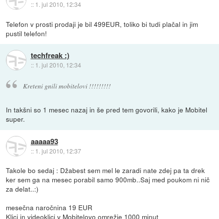
::
1. jul 2010, 12:34
Telefon v prosti prodaji je bil 499EUR, toliko bi tudi plačal in jim
pustil telefon!
techfreak :)
::
1. jul 2010, 12:34
Kreteni gnili mobitelovi !!!!!!!!!
In takšni so 1 mesec nazaj in še pred tem govorili, kako je Mobitel
super.
aaaaa93
::
1. jul 2010, 12:37
Takole bo sedaj : Džabest sem mel le zaradi nate zdej pa ta drek
ker sem ga na mesec porabil samo 900mb..Saj med poukom ni nič
za delat..:)
mesečna naročnina 19 EUR
Klici in videoklici v Mobitelovo omrežje 1000 minut