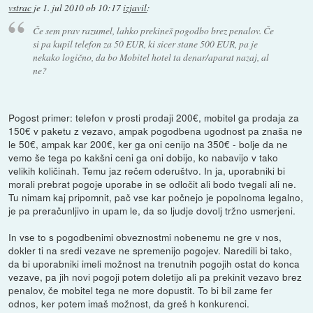
vstrac
je
1. jul 2010 ob 10:17
izjavil
:
Če sem prav razumel, lahko prekineš pogodbo brez penalov. Če
si pa kupil telefon za 50 EUR, ki sicer stane 500 EUR, pa je
nekako logično, da bo Mobitel hotel ta denar/aparat nazaj, al
ne?
Pogost primer: telefon v prosti prodaji 200€, mobitel ga prodaja za
150€ v paketu z vezavo, ampak pogodbena ugodnost pa znaša ne
le 50€, ampak kar 200€, ker ga oni cenijo na 350€ - bolje da ne
vemo še tega po kakšni ceni ga oni dobijo, ko nabavijo v tako
velikih količinah. Temu jaz rečem oderuštvo. In ja, uporabniki bi
morali prebrat pogoje uporabe in se odločit ali bodo tvegali ali ne.
Tu nimam kaj pripomnit, pač vse kar počnejo je popolnoma legalno,
je pa preračunljivo in upam le, da so ljudje dovolj tržno usmerjeni.
In vse to s pogodbenimi obveznostmi nobenemu ne gre v nos,
dokler ti na sredi vezave ne spremenijo pogojev. Naredili bi tako,
da bi uporabniki imeli možnost na trenutnih pogojih ostat do konca
vezave, pa jih novi pogoji potem doletijo ali pa prekinit vezavo brez
penalov, če mobitel tega ne more dopustit. To bi bil zame fer
odnos, ker potem imaš možnost, da greš h konkurenci.