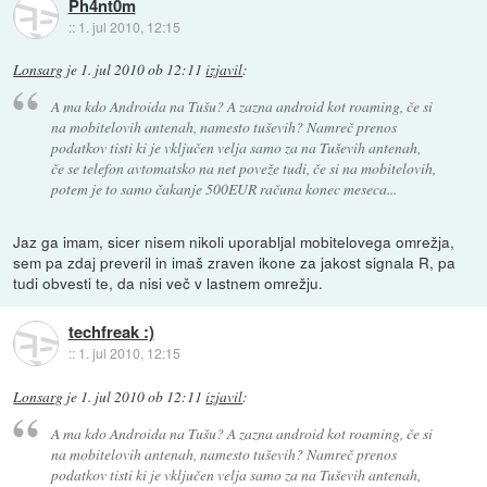
Ph4nt0m
::
1. jul 2010, 12:15
Lonsarg
je
1. jul 2010 ob 12:11
izjavil
:
A ma kdo Androida na Tušu? A zazna android kot roaming, če si
na mobitelovih antenah, namesto tuševih? Namreč prenos
podatkov tisti ki je vključen velja samo za na Tuševih antenah,
če se telefon avtomatsko na net poveže tudi, če si na mobitelovih,
potem je to samo čakanje 500EUR računa konec meseca...
Jaz ga imam, sicer nisem nikoli uporabljal mobitelovega omrežja,
sem pa zdaj preveril in imaš zraven ikone za jakost signala R, pa
tudi obvesti te, da nisi več v lastnem omrežju.
techfreak :)
::
1. jul 2010, 12:15
Lonsarg
je
1. jul 2010 ob 12:11
izjavil
:
A ma kdo Androida na Tušu? A zazna android kot roaming, če si
na mobitelovih antenah, namesto tuševih? Namreč prenos
podatkov tisti ki je vključen velja samo za na Tuševih antenah,