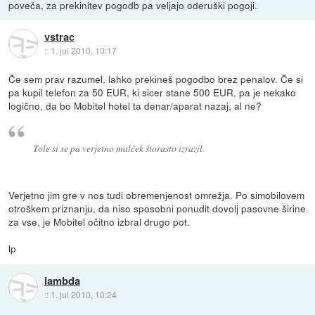
poveča, za prekinitev pogodb pa veljajo oderuški pogoji.
vstrac
::
1. jul 2010, 10:17
Če sem prav razumel, lahko prekineš pogodbo brez penalov. Če si
pa kupil telefon za 50 EUR, ki sicer stane 500 EUR, pa je nekako
logično, da bo Mobitel hotel ta denar/aparat nazaj, al ne?
Tole si se pa verjetno malček štorasto izrazil.
Verjetno jim gre v nos tudi obremenjenost omrežja. Po simobilovem
otroškem priznanju, da niso sposobni ponudit dovolj pasovne širine
za vse, je Mobitel očitno izbral drugo pot.
lp
lambda
::
1. jul 2010, 10:24