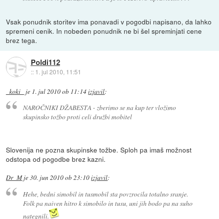
Vsak ponudnik storitev ima ponavadi v pogodbi napisano, da lahko
spremeni cenik. In nobeden ponudnik ne bi šel spreminjati cene
brez tega.
Poldi112
::
1. jul 2010, 11:51
_koki_
je
1. jul 2010 ob 11:14
izjavil
:
NAROČNIKI DŽABESTA - zberimo se na kup ter vložimo
skupinsko tožbo proti celi družbi mobitel
Slovenija ne pozna skupinske tožbe. Sploh pa imaš možnost
odstopa od pogodbe brez kazni.
Dr_M
je
30. jun 2010 ob 23:10
izjavil
:
Hehe, bedni simobil in tusmobil sta povzrocila totalno sranje.
Folk pa naiven hitro k simobilo in tusu, uni jih bodo pa na suho
nategnili.