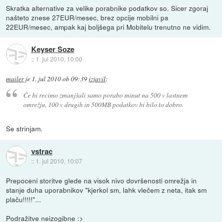
Skratka alternative za velike porabnike podatkov so. Sicer zgoraj
našteto znese 27EUR/mesec, brez opcije mobilni pa
22EUR/mesec, ampak kaj boljšega pri Mobitelu trenutno ne vidim.
Keyser Soze
::
1. jul 2010, 10:00
mailer
je
1. jul 2010 ob 09:39
izjavil
:
Če bi recimo zmanjšali samo porabo minut na 500 v lastnem
omrežju, 100 v drugih in 500MB podatkov bi bilo to dobro.
Se strinjam.
vstrac
::
1. jul 2010, 10:07
Prepoceni storitve glede na visok nivo dovršenosti omrežja in
stanje duha uporabnikov "kjerkol sm, lahk vlečem z neta, itak sm
plaču!!!!!"...
Podražitve neizogibne :>