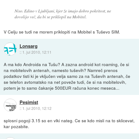
Niso. Edino v Ljubljani, kjer že imajo dobro pokritost, ne
dovolijo več, da bi se priklopil na Mobitel.
V Celju se tudi ne morem priklopiti na Mobitel s Tuševo SIM.
Lonsarg
::
1. jul 2010, 12:11
A ma kdo Androida na Tušu? A zazna android kot roaming, če si
na mobitelovih antenah, namesto tuševih? Namreč prenos
podatkov tisti ki je vključen velja samo za na Tuševih antenah, če
se telefon avtomatsko na net poveže tudi, če si na mobitelovih,
potem je to samo čakanje 500EUR računa konec meseca...
Pesimist
::
1. jul 2010, 12:12
splosni pogoji 3.15 so en vlki nateg. Ce se kdo misli na to sklicevat,
kar pozabite.