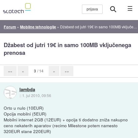
☰
Forum
»
Mobilne tehnologije
»
Džabest od jutri 19€ in samo 100MB vključenega prenosa
Džabest od jutri 19€ in samo 100MB vključenega
prenosa
3
/ 14
««
«
»
»»
lambda
::
1. jul 2010, 09:56
Orto u nulo (10EUR)
Opcija mobilni (5EUR)
Mobilni internet 2GB (12EUR) + opcija ti dodatno zniža nakupno
ceno nekaterih aparatov (recimo Milestone potem namesto
320EUR stane 220EUR)