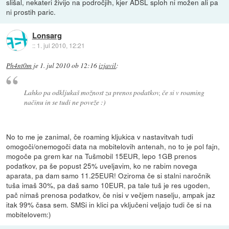
slišal, nekateri živijo na področjih, kjer ADSL sploh ni možen ali pa
ni prostih paric.
Lonsarg
::
1. jul 2010, 12:21
Ph4nt0m
je
1. jul 2010 ob 12:16
izjavil
:
Lahko pa odkljukaš možnost za prenos podatkov, če si v roaming
načinu in se tudi ne poveže :)
No to me je zanimal, če roaming kljukica v nastavitvah tudi
omogoči/onemogoči data na mobitelovih antenah, no to je pol fajn,
mogoče pa grem kar na Tušmobil 15EUR, lepo 1GB prenos
podatkov, pa še popust 25% uveljavim, ko ne rabim novega
aparata, pa dam samo 11.25EUR! Oziroma če si stalni naročnik
tuša imaš 30%, pa daš samo 10EUR, pa tale tuš je res ugoden,
pač nimaš prenosa podatkov, če nisi v večjem naselju, ampak jaz
itak 99% časa sem. SMSi in klici pa vključeni veljajo tudi če si na
mobitelovem:)