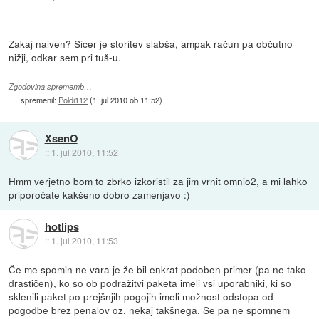
Zakaj naiven? Sicer je storitev slabša, ampak račun pa občutno
nižji, odkar sem pri tuš-u.
Zgodovina sprememb…
spremenil:
Poldi112
(
1. jul 2010 ob 11:52
)
XsenO
::
1. jul 2010, 11:52
Hmm verjetno bom to zbrko izkoristil za jim vrnit omnio2, a mi lahko
priporočate kakšeno dobro zamenjavo :)
hotlips
::
1. jul 2010, 11:53
Če me spomin ne vara je že bil enkrat podoben primer (pa ne tako
drastičen), ko so ob podražitvi paketa imeli vsi uporabniki, ki so
sklenili paket po prejšnjih pogojih imeli možnost odstopa od
pogodbe brez penalov oz. nekaj takšnega. Se pa ne spomnem