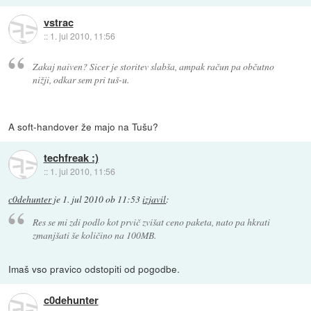
vstrac
::
1. jul 2010, 11:56
Zakaj naiven? Sicer je storitev slabša, ampak račun pa občutno
nižji, odkar sem pri tuš-u.
A soft-handover že majo na Tušu?
techfreak :)
::
1. jul 2010, 11:56
c0dehunter
je
1. jul 2010 ob 11:53
izjavil
:
Res se mi zdi podlo kot prvič zvišat ceno paketa, nato pa hkrati
zmanjšati še količino na 100MB.
Imaš vso pravico odstopiti od pogodbe.
c0dehunter