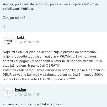
Ampak, podpisali ste pogodbo, po kateri se strinjate s tovrstnimi
odločitvami Mobitela.
Zdaj pa tožba?
lp
_koki_
::
1. jul 2010, 11:35
Najdi mi člen kjer piše da si pridružujejo pravico do sprememb,
nikjer v pogodbi tega nisem našu in v PRAVNI državi ne moreš
spreminjat pogojev v pogodbah s katerimi si pridobiš stranke ko se
utapljaš, potem jih pa hočeš OBRAT!!!
Potem bi vsak naredu svoje omrežje in pridobil stranke z naročnino
5EUR za vse to kar maš v džabestu potem pa čez 3 mesece 500%
podražil storitve a je to PRAVNO upravičeno???
IvoJan
::
1. jul 2010, 11:35
ko sem jaz podpisal ni nič takega pisalo.