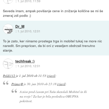
::
1. jul 2010, 11:59
Seveda imam, ampak povišanje cene in znižanje količine se mi še
zmeraj zdi podlo ;)
Dr_M
::
1. jul 2010, 12:01
To je zato, ker nimamo prostega trga in mobitel tukaj ne more nic
naredit. Sm preprican, da bi oni z veseljem obdrzali trenutno
stanje.
techfreak :)
::
1. jul 2010, 12:01
Poldi112
je
1. jul 2010 ob 11:53
izjavil
:
PrimozR
je
30. jun 2010 ob 23:18
izjavil
:
A niso pred časom pri Tušu skenslali Mobitel in šli
na svoje? Za kar je bila posledica OBUPNA
pokritost.