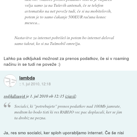
velja samo za na Tuševih antenah, če se telefon
avtomatsko na net poveže tudi, če si na mobitelovih,
potem je to samo čakanje 500EUR računa konec
meseca...
Nastavitve za internet pobrišeš in potem bo internet deloval
samo takrat, ko si na Tušmobil omrežju.
Lahko pa odkljukaš možnost za prenos podatkov, če si v roaming
načinu in se tudi ne poveže :)
lambda
::
1. jul 2010, 12:18
sgdjkdlsugi4
je
1. jul 2010 ob 12:15
izjavil
:
Socialci, ki "potrebujete" prenos podatkov nad 100Mb jamrate,
medtem ko bodo tisti ki res RABIJO vec pac doplacali, ker se jim
ta drobiz ne pozna.
Ja, res smo socialci, ker sploh uporabljamo internet. Če še nisi