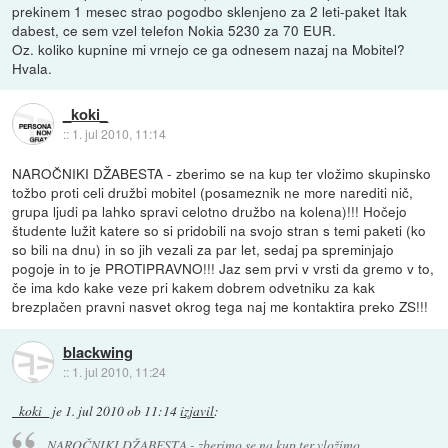
prekinem 1 mesec strao pogodbo sklenjeno za 2 leti-paket Itak
dabest, ce sem vzel telefon Nokia 5230 za 70 EUR.
Oz. koliko kupnine mi vrnejo ce ga odnesem nazaj na Mobitel?
Hvala.
_koki_
::
1. jul 2010, 11:14
NAROČNIKI DŽABESTA - zberimo se na kup ter vložimo skupinsko
tožbo proti celi družbi mobitel (posameznik ne more narediti nič,
grupa ljudi pa lahko spravi celotno družbo na kolena)!!! Hočejo
študente lužit katere so si pridobili na svojo stran s temi paketi (ko
so bili na dnu) in so jih vezali za par let, sedaj pa spreminjajo
pogoje in to je PROTIPRAVNO!!! Jaz sem prvi v vrsti da gremo v to,
če ima kdo kake veze pri kakem dobrem odvetniku za kak
brezplačen pravni nasvet okrog tega naj me kontaktira preko ZS!!!
blackwing
::
1. jul 2010, 11:24
_koki_
je
1. jul 2010 ob 11:14
izjavil
:
NAROČNIKI DŽABESTA - zberimo se na kup ter vložimo