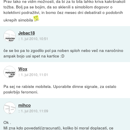
Prav tako ne vidm možnosti, da bi za to bila lahko kriva kakršnakoli
tožba. Bolj pa se bojim, da so sklenili s simobilom dogovor o
kolektivni podražitvi, in bomo čez mesec dni debatirali o podobnih
ukrepih simobila
Jebac18
::
1. jul 2010, 10:51
če se bo pa to zgodilo pol pa noben sploh nebo več na naročnino
ampak bojo usi spet na kartice :D
Wox
::
1. jul 2010, 11:01
Pa sej ne rabiste mobitela. Uporabite dimne signale, za ostalo
poskrbijo feromoni.
mihco
::
1. jul 2010, 11:09
Ok .
Mi zna kdo povedati(izracunati), koliko bi moral doplacati, ce