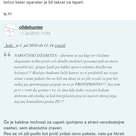
točno kater operater je bil takrat na tapeti.
lp.hl
c0dehunter
::
1. jul 2010, 11:53
_koki_
je
1. jul 2010 ob 11:14
izjavil
:
NAROČNIKI DŽABESTA - zberimo se na kup ter vložimo
skupinsko tožbo proti celi družbi mobitel (posameznik ne more
narediti nič, grupa ljudi pa lahko spravi celotno družbo na
kolena)!!! Hočejo študente lužit katere so si pridobili na svojo
stran s temi paketi (ko so bili na dnu) in so jih vezali za par let,
sedaj pa spreminjajo pogoje in to je PROTIPRAVNO!!! Jaz sem
prvi v vrsti da gremo v to, če ima kdo kake veze pri kakem
dobrem odvetniku za kak brezplačen pravni nasvet okrog tega
naj me kontaktira preko ZS!!!
Če je kakšna možnost za uspeh (potrjeno s strani verodostojne
osebe), sem absolutno zraven.
Res se mi zdi podlo kot prvič zvišat ceno paketa, nato pa hkrati