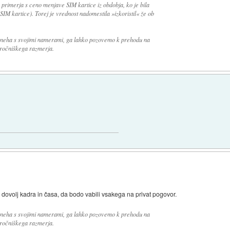
 primerja s ceno menjave SIM kartice iz obdobja, ko je bila
IM kartice). Torej je vrednost nadomestila »izkoristil« že ob
eneha s svojimi namerami, ga lahko pozovemo k prehodu na
aročniškega razmerja.
dovolj kadra in časa, da bodo vabili vsakega na privat pogovor.
eneha s svojimi namerami, ga lahko pozovemo k prehodu na
aročniškega razmerja.