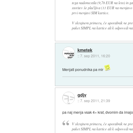
tega nadomestila (9,78 EUR na leto) in ga
storitev še plačljiva (11 EUR na menjavo S
prvi menjavi SIM kartice.
V skrajnem primeru, če uporabnik ne pr
paket SIMPL na kartice ali k odpovedi n
kmetek
::
7. sep 2011, 16:20
Menjati ponudnika pa mir
gdjv
::
7. sep 2011, 21:39
pa naj menja vsak 4× krat, dvomim da imajo 
V skrajnem primeru, če uporabnik ne pr
paket SIMPL na kartice ali k odpovedi n