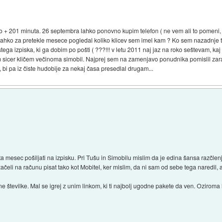
o + 201 minuta. 26 septembra lahko ponovno kupim telefon ( ne vem ali to pomeni
 lahko za pretekle mesece pogledal koliko klicev sem imel kam ? Ko sem nazadnje to 
ega izpiska, ki ga dobim po pošti ( ???!!! v letu 2011 naj jaz na roko seštevam, kaj 
am sicer kličem večinoma simobil. Najprej sem na zamenjavo ponudnika pomislil zar
 bi pa iz čiste hudobije za nekaj časa presedlal drugam...
ta mesec pošiljati na izpisku. Pri Tušu in Simobilu mislim da je edina šansa razčlen
čeli na računu pisat tako kot Mobitel, ker mislim, da ni sam od sebe tega naredil, 
žne številke. Mal se igrej z unim linkom, ki ti najbolj ugodne pakete da ven. Oziroma