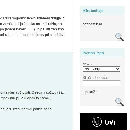
Hitre funkcije
, da tudi pogodbo lahko sklenem drugje ?
vprašal mi je ženska na liniji rekla, naj
seznam tem
pa jebeni števec ??? ). In pa, ali trenutno
adi slabe ponudbe telefonov pri simobilu,
Posebni izpisi
Avtor:
Ključna beseda:
jeni račun seštevati. Oziroma seštevati iz
ampak mu je kaki Apek to naročil.
 lahko ti izračuna tudi paket+ceno