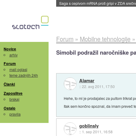
BMW v vozilih začel predvajati reklame
::
dane
Forum
»
Mobilne tehnologije
Novice
Simobil podražil naročniške p
arhiv
Forum
mali oglasi
teme zadnjih 24h
Alamar
Članki
::
22. avg 2011, 17:50
Zaposlitve
Hehe, to mi je prodajalec za pultom trikrat 
brskaj
Itak sem končno spoznal, da imam preveč te
Ostalo
pravila
goblinsly
::
1. sep 2011, 16:58