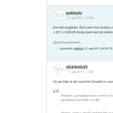
goblinsly
::
2. sep 2011, 03:39
Evo sem pogledal. Sicer sem imel analizo z
+ 201, z 2.4EUR dražje sledi nek tuš mobilov
Zgodovina sprememb…
spremenil:
goblinsly
(
2. sep 2011 ob 04:15
)
c0ck4m0u53
::
7. sep 2011, 12:42
Za vse tiste, ki ste naročniki Simobila in ra
Postopek za prodajna mesta v primeru zlor
upravljanje naročniške številke
Storitve, zajete v strošku nadomestila za 