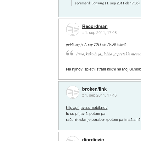
spremenil:
Lonsarg
(
1. sep 2011 ob 17:05
)
Recordman
::
1. sep 2011, 17:08
goblinsly
je
1. sep 2011 ob 16:58
izjavil
:
Prvo, kako bi jaz lahko za pretekle mese
Na njihovi spletni strani klikni na Moj Si.mob
broken/link
::
1. sep 2011, 17:46
http://prijava.simobil.net/
tu se prijaviš, potem pa:
računi->stanje porabe->potem pa imaš ali š
djordjevic