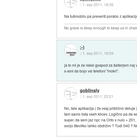
::
1. sep 2011, 18:35
Na tušmobilu pa preveriš porabo z aplikacij
No grave is deep enough to keep us in chai
;-)
::
1. sep 2011, 18:59
ja to mi je že rekel gospod za šalterjem naj v
s-ami da bojo vsi telefoni "mokri".
goblinsly
::
1. sep 2011, 23:21
No, tale aplikacija ( če vsaj približno deluj
tam samo lista vseh klicev. Logično pa da se 
super, da sem jaz npr. na Orto v nulo + 201,
svojo številko lahko obdržim ? Tudi 040 ? 