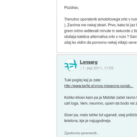
Pozdrav,
Trenutno uporabnik simobilovega orto v nul
). Zanima me nekaj stvari. Prvo, kako bi jaz
grem ročno seštevati minute in sekunde z tist
obstaja kakšna alternativa orto v nulo ? S
zdaj ko vidim da ponovno nekaj višajo cene,
Lonsarg
::
1. sep 2011, 17:05
Tuki poglej kaj je zate:
http://www.tarife.si/vnos-mesecne-porab...
Koliko klicev kam pa je Mobitel začel ravno 
call loga. Vem, neumno, upam da bodo vsi za
Sicer pa, malo lahko tut uganeš, vsaj pribli
telefona, kje je najugodneje.
Zgodovina sprememb…