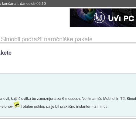
s ob 06:09
»
Simobil podražil naročniške pakete
akete
ponovil, kajti številka bo zamrznjena za 6 mesecev. Ne, imam še Mobitel in T2. Simob
lefonov.
Totalen odklop pa je bil praktično instanten - 2 minuti.