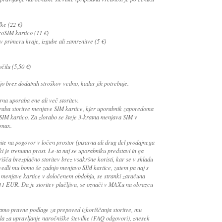
ke (22 €)
oSIM kartico (11 €)
v primeru kraje, izgube ali zamrznitve (5 €)
ilu (5,50 €)
jo brez dodatnih stroškov vedno, kadar jih potrebuje.
na uporaba ene ali več storitev.
oraba storitve menjave SIM kartice, kjer uporabnik zaporedoma
SIM kartico. Za zlorabo se šteje 3-kratna menjava SIM v
 max.
te na pogovor v ločen prostor (pisarna ali drug del prodajnega
ki je trenutno prost. Le-ta naj se uporabniku predstavi in ga
išča brezplačno storitev brez vsakršne koristi, kar se v skladu
zvedli mu bomo še zadnjo menjavo SIM kartice, zatem pa naj s
 menjave kartice v določenem obdobju, se stranki zaračuna
11 EUR. Da je storitev plačljiva, se označi v MAXu na obrazcu
amo pravne podlage za prepoved izkoriščanja storitve, mu
a za upravljanje naročniške številke (FAQ odgovori), znesek