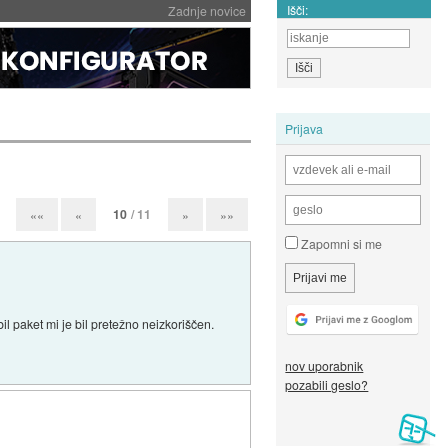
Išči:
Zadnje novice
Prijava
10
/ 11
««
«
»
»»
Zapomni si me
il paket mi je bil pretežno neizkoriščen.
nov uporabnik
pozabili geslo?