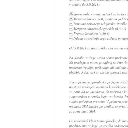
v veljavi do 5.9.2011):
 Sprememba / menjava telefonske števil
 Menjava kartice SIM, menjava za Micr
 Ponovna aktivacija telefonske številke 
 Menjava obračunskega cikla (6,30 €)
 Prenos lastništva (4,20 €)
 Izdelava razčlenjenega računa po naroč
Od 5.9.2011 so uporabniku storitve na vol
Za zlorabo se šteje vsaka očitna prekomer
Na prodajnem mestu je najbolj rizična zl
namerno izgublja, poškoduje ali uničenje 
obdobju 5 dni, na kar vas bo opozoril tudi
V tem primeru uporabnika prijazno povabi
mesta) k nadrejeni osebi ali k sodelavcu, 
seznani, da se zavedamo, da načrtno izkor
z opozorilom v ceniku šteje za zlorabo. I
svojim početjem preneha. V primeru pete
menjava SIM kartice po ceniku, se pravi 
za zamenjavo SIM.
Če uporabnik kljub temu oporeka, da nim
predstavimo razloge za uvedbo nadomestil