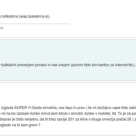
o tuškabina (wap.tuskabina.si).
ns.
 tuškabini preverjam porabo in vse urejam (polnim tisto sim kartico za internet itd.)..
e ) izgleda SUPER !!! Glede simobila, vse lepo in prav ( če mi slučajno uspe tisto zab
mi ne bo izpisalo koliko minut sem klical v simobil, koliko v mobitel, itd. To je za 
 čeprav je čisto verjetno, da bi brez opcije 201 za klice v druga omrežja plačal 2€ (
Neglede na to kam grem ?