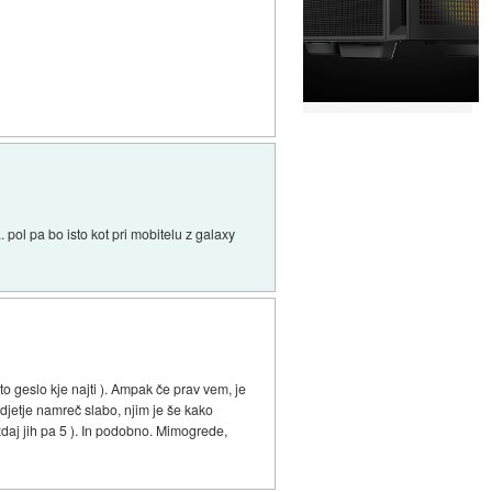
. pol pa bo isto kot pri mobitelu z galaxy
ito geslo kje najti ). Ampak če prav vem, je
podjetje namreč slabo, njim je še kako
 zdaj jih pa 5 ). In podobno. Mimogrede,