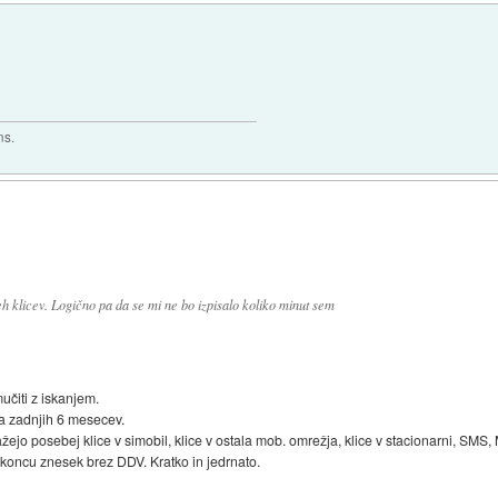
ns.
 klicev. Logično pa da se mi ne bo izpisalo koliko minut sem
učiti z iskanjem.
za zadnjih 6 mesecev.
žejo posebej klice v simobil, klice v ostala mob. omrežja, klice v stacionarni, SMS,
na koncu znesek brez DDV. Kratko in jedrnato.