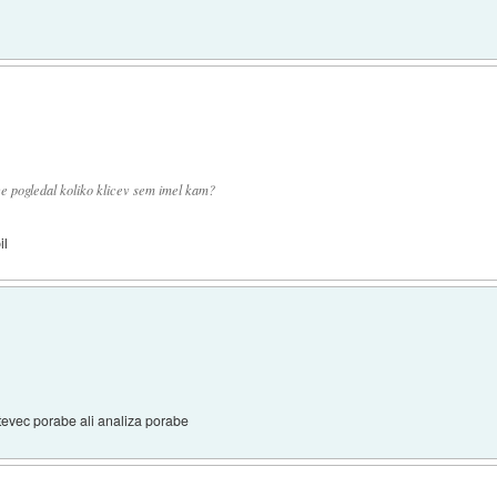
ce pogledal koliko klicev sem imel kam?
il
tevec porabe ali analiza porabe