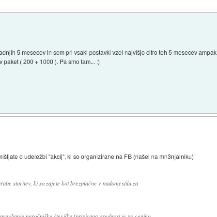
adnjih 5 mesecev in sem pri vsaki postavki vzel najvišjo cifro teh 5 mesecev ampa
 paket ( 200 + 1000 ). Pa smo tam... :)
zmišljate o udeležbi "akcij", ki so organizirane na FB (našel na mn3njalniku)
abe storitev, ki so zajete kot brezplačne v nadomestilu za
upravljanje naročniške številke (pripisana vrednost je po ceniku