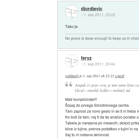
djordjevic
::
1. sep 2011, 23:22
Tako je.
No grave is deep enough to keep us in chai
feryz
::
1. sep 2011, 23:44
goblinsly
je
1. sep 2011 ob 23:21
izjavil
:
Ampak če prav vem, je tam samo lista vseh
klical v simobil, koliko v mobitel, itd.
Matr komplicirate!!!
Šopaj do prvega Simobilovega centra.
Tam zaprosi za novo geslo in se ti ni treba m
Ko boš že tam, naj ti da še analizo porabe 
Tabela je narejena po mesecih, stolpci prika
klice iz tujine, prenos podatkov v tujini in 
Saj to ni nobena skrivnost.