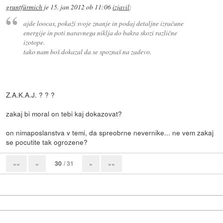
gruntfürmich
je
15. jan 2012 ob 11:06
izjavil
:
ajde loocas, pokaži svoje znanje in podaj detaljne izračune
energije in poti naravnega niklja do bakra skozi različne
izotope.
tako nam boš dokazal da se spoznaš na zadevo.
Z.A.K.A.J. ? ? ?
zakaj bi moral on tebi kaj dokazovat?
on nimaposlanstva v temi, da spreobrne nevernike... ne vem zakaj
se pocutite tak ogrozene?
30
/ 31
««
«
»
»»