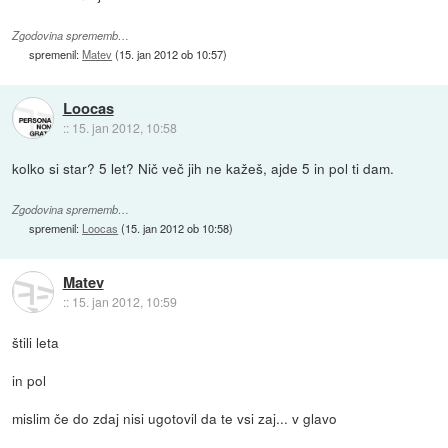
Zgodovina sprememb…
spremenil:
Matev
(
15. jan 2012 ob 10:57
)
Loocas
::
15. jan 2012, 10:58
kolko si star? 5 let? Nič več jih ne kažeš, ajde 5 in pol ti dam.
Zgodovina sprememb…
spremenil:
Loocas
(
15. jan 2012 ob 10:58
)
Matev
::
15. jan 2012, 10:59
štili leta
in pol
mislim če do zdaj nisi ugotovil da te vsi zaj... v glavo