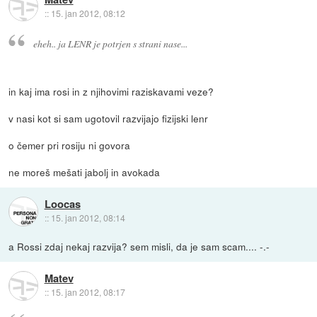
::
15. jan 2012, 08:12
eheh.. ja LENR je potrjen s strani nase...
in kaj ima rosi in z njihovimi raziskavami veze?
v nasi kot si sam ugotovil razvijajo fizijski lenr
o čemer pri rosiju ni govora
ne moreš mešati jabolj in avokada
Loocas
::
15. jan 2012, 08:14
a Rossi zdaj nekaj razvija? sem misli, da je sam scam.... -.-
Matev
::
15. jan 2012, 08:17