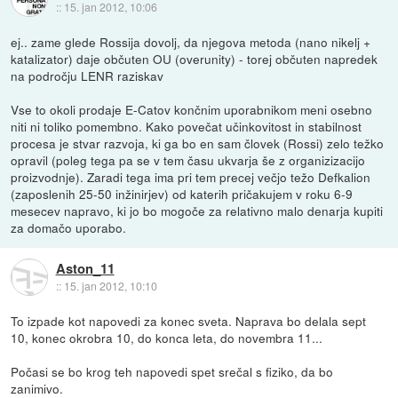
::
15. jan 2012, 10:06
ej.. zame glede Rossija dovolj, da njegova metoda (nano nikelj +
katalizator) daje občuten OU (overunity) - torej občuten napredek
na področju LENR raziskav
Vse to okoli prodaje E-Catov končnim uporabnikom meni osebno
niti ni toliko pomembno. Kako povečat učinkovitost in stabilnost
procesa je stvar razvoja, ki ga bo en sam človek (Rossi) zelo težko
opravil (poleg tega pa se v tem času ukvarja še z organizizacijo
proizvodnje). Zaradi tega ima pri tem precej večjo težo Defkalion
(zaposlenih 25-50 inžinirjev) od katerih pričakujem v roku 6-9
mesecev napravo, ki jo bo mogoče za relativno malo denarja kupiti
za domačo uporabo.
Aston_11
::
15. jan 2012, 10:10
To izpade kot napovedi za konec sveta. Naprava bo delala sept
10, konec okrobra 10, do konca leta, do novembra 11...
Počasi se bo krog teh napovedi spet srečal s fiziko, da bo
zanimivo.