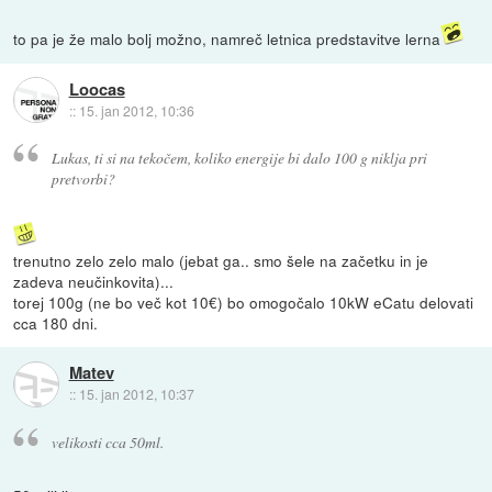
to pa je že malo bolj možno, namreč letnica predstavitve lerna
Loocas
::
15. jan 2012, 10:36
Lukas, ti si na tekočem, koliko energije bi dalo 100 g niklja pri
pretvorbi?
trenutno zelo zelo malo (jebat ga.. smo šele na začetku in je
zadeva neučinkovita)...
torej 100g (ne bo več kot 10€) bo omogočalo 10kW eCatu delovati
cca 180 dni.
Matev
::
15. jan 2012, 10:37
velikosti cca 50ml.