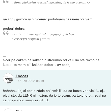
a Rossi zdaj nekaj razvija? sem misli, da je sam scam.... -.-
ne zgolj govora ni o ničemer podobnem nasinem pri njem
preberi dobro:
v nasi kot si sam ugotovil razvijajo fizijski lenr
o čemer pri rosiju ni govora
...
sicer pa čakam na kakšno bistroumno od vaju ko sta ravno na
kupu - to mora biti kakšen dober ulov sedaj
Loocas
::
15. jan 2012, 08:19
hahaha.. kaj si boste zdele eni zmislili, da se boste ven vlekli.. ej..
pisal ste, da LENR ni možen, da je to scam, pa take fore... zdaj pa
za božjo voljo samo še STFU.