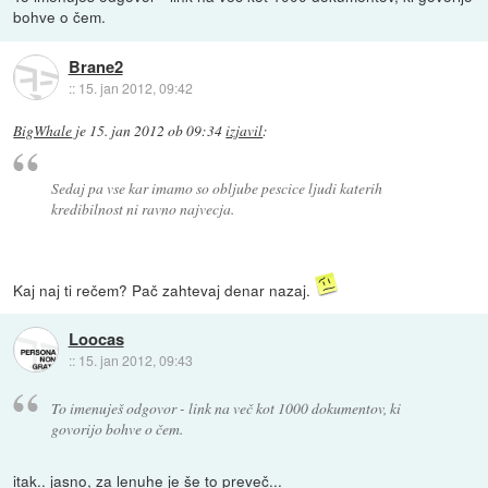
bohve o čem.
Brane2
::
15. jan 2012, 09:42
BigWhale
je
15. jan 2012 ob 09:34
izjavil
:
Sedaj pa vse kar imamo so obljube pescice ljudi katerih
kredibilnost ni ravno najvecja.
Kaj naj ti rečem? Pač zahtevaj denar nazaj.
Loocas
::
15. jan 2012, 09:43
To imenuješ odgovor - link na več kot 1000 dokumentov, ki
govorijo bohve o čem.
itak.. jasno, za lenuhe je še to preveč...