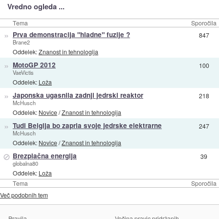
Vredno ogleda ...
Tema
Sporočila
»
Prva demonstracija "hladne" fuzije ?
847
Brane2
Oddelek:
Znanost in tehnologija
»
MotoGP 2012
100
VaeVictis
Oddelek:
Loža
»
Japonska ugasnila zadnji jedrski reaktor
218
McHusch
Oddelek:
Novice
/
Znanost in tehnologija
»
Tudi Belgija bo zaprla svoje jedrske elektrarne
247
McHusch
Oddelek:
Novice
/
Znanost in tehnologija
⊘
Brezplačna energija
39
globalna80
Oddelek:
Loža
Tema
Sporočila
Več podobnih tem
Pravila
Večina pravic pridržanih