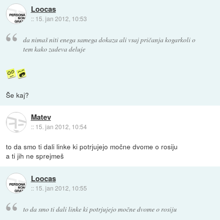
Loocas
::
15. jan 2012, 10:53
da nimaš niti enega samega dokaza ali vsaj pričanja kogarkoli o
tem kako zadeva deluje
Še kaj?
Matev
::
15. jan 2012, 10:54
to da smo ti dali linke ki potrjujejo močne dvome o rosiju
a ti jih ne sprejmeš
Loocas
::
15. jan 2012, 10:55
to da smo ti dali linke ki potrjujejo močne dvome o rosiju