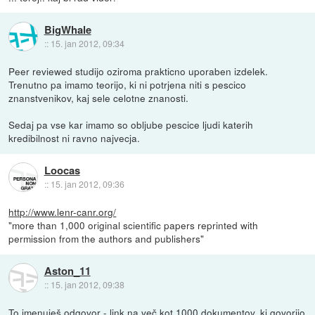
BigWhale
::
15. jan 2012, 09:34
Peer reviewed studijo oziroma prakticno uporaben izdelek.
Trenutno pa imamo teorijo, ki ni potrjena niti s pescico
znanstvenikov, kaj sele celotne znanosti.
Sedaj pa vse kar imamo so obljube pescice ljudi katerih
kredibilnost ni ravno najvecja.
Loocas
::
15. jan 2012, 09:36
http://www.lenr-canr.org/
"more than 1,000 original scientific papers reprinted with
permission from the authors and publishers"
Aston_11
::
15. jan 2012, 09:38
To imenuješ odgovor - link na več kot 1000 dokumentov, ki govorijo