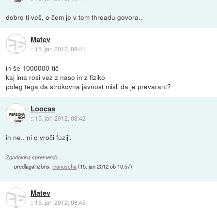
dobro ti veš, o čem je v tem threadu govora..
Matev
::
15. jan 2012, 08:41
in še 1000000-tič
kaj ima rosi vez z naso in z fiziko
poleg tega da strokovna javnost misli da je prevarant?
Loocas
::
15. jan 2012, 08:42
in ne.. ni o vroči fuziji.
Zgodovina sprememb…
predlagal izbris:
ivanuscha
(
15. jan 2012 ob 10:57
)
Matev
::
15. jan 2012, 08:45