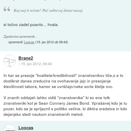
Kaj naj ti rečem? Pač zahtevaj denar nazaj.
si točno zadel poanto... hvala.
Zgodovina sprememb…
spremenil:
Loocas
(
15. jan 2012 ob 09:43
)
Brane2
::
15. jan 2012, 09:49
In kar se presoje "kvalitete/kredibilnosti" znanstvenikov tiče,s e to
dostikrat danes zreducira na ovohavanje jajc in presojanje
številčnosti tabora, kamor se uvrščajo/neke sorte štetje ovc.
V znanih oddajah lahko vidiš "znanstvenike" ki so ene tolk
znanstveniki kot je Sean Connery James Bond. Vprašanej kdo je tu
pozer, kdo se je sprijaznil s politiko večine, ki diktira sredstva in kdo
dejanjsko sledi naukom znanstvenih metod.
Loocas