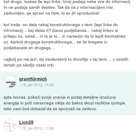
kot drugo, lookas tle lepi linke, torej podaja neke vire do informacij.
In ne podaja samih dejstev. Tak da ce z informacijami nisi
zadovoljen, se spravi na tiste, ki so jih sproducirali.
kot tretje, on dela nekaj konstruktivnega v temi (lepi linke do
infromacij)... kaj delas ti? Samo podjebavas... nekaj linkov si
prilepu oz. ostali... in to je to... in namesto da bi lepili kontralinke
oz. karkoli drugega konstruktivnega... se tle kregate in
podjebavate en drugega...
najbolj pa me jezi, da moderatorji to dovoilijo v tej temi.... v ostalih
temah pa sledijo vsaki crki
gruntfürmich
::
15. jan 2012, 11:06
ajde loocas, pokaži svoje znanje in podaj detaljne izračune
energije in poti naravnega niklja do bakra skozi različne izotope.
tako nam boš dokazal da se spoznaš na zadevo.
Lion29
::
15. jan 2012, 11:08