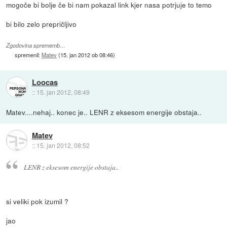
mogoče bi bolje če bi nam pokazal link kjer nasa potrjuje to temo
bi bilo zelo prepričljivo
Zgodovina sprememb…
spremenil:
Matev
(
15. jan 2012 ob 08:46
)
Loocas
::
15. jan 2012, 08:49
Matev....nehaj.. konec je.. LENR z eksesom energije obstaja..
Matev
::
15. jan 2012, 08:52
LENR z eksesom energije obstaja..
si veliki pok izumil ?
jao