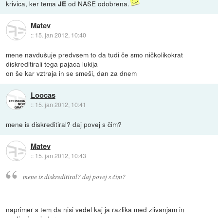
krivica, ker tema
od NASE odobrena.
JE
Matev
::
15. jan 2012, 10:40
mene navdušuje predvsem to da tudi če smo ničkolikokrat
diskreditirali tega pajaca lukija
on še kar vztraja in se smeši, dan za dnem
Loocas
::
15. jan 2012, 10:41
mene is diskreditiral? daj povej s čim?
Matev
::
15. jan 2012, 10:43
mene is diskreditiral? daj povej s čim?
naprimer s tem da nisi vedel kaj ja razlika med zlivanjam in