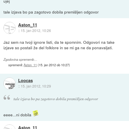
ujej
tale izjava bo pa zagotovo dobila premišljen odgovor
Aston_11
::
15. jan 2012, 10:26
Jaz sem na tvoji ignore listi, da te spomnim. Odgovori na take
izjave so postali že del folklore in se mi ga ne da ponavaljati.
Zgodovina sprememb…
spremenil:
Aston_11
(
15. jan 2012 ob 10:27
)
Loocas
::
15. jan 2012, 10:29
tale izjava bo pa zagotovo dobila premišljen odgovor
eeee...ni dobila
Aston_11