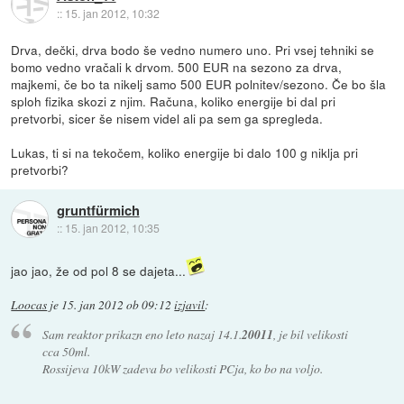
::
15. jan 2012, 10:32
Drva, dečki, drva bodo še vedno numero uno. Pri vsej tehniki se
bomo vedno vračali k drvom. 500 EUR na sezono za drva,
majkemi, če bo ta nikelj samo 500 EUR polnitev/sezono. Če bo šla
sploh fizika skozi z njim. Računa, koliko energije bi dal pri
pretvorbi, sicer še nisem videl ali pa sem ga spregleda.
Lukas, ti si na tekočem, koliko energije bi dalo 100 g niklja pri
pretvorbi?
gruntfürmich
::
15. jan 2012, 10:35
jao jao, že od pol 8 se dajeta...
Loocas
je
15. jan 2012 ob 09:12
izjavil
:
Sam reaktor prikazn eno leto nazaj 14.1.
20011
, je bil velikosti
cca 50ml.
Rossijeva 10kW zadeva bo velikosti PCja, ko bo na voljo.