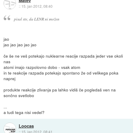
Matev
::
15. jan 2012, 08:40
pisal ste, da LENR ni možen
jao
jao jao jao jao jao
če še ne veš potekajo nuklearne reacije razpada jeder vse okoli
nas
atomi imajo razpolovno dobo - vsak atom
in te reakcije razpada potekajo spontano že od velikega poka
naprej
produkte reakcije zlivanja pa lahko vidiš če pogledaš ven na
sončno svetlobo
...
a tudi tega nisi vedel?
Loocas
::
15. jan 2012, 08:41