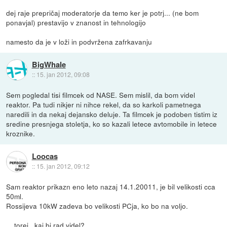
dej raje prepričaj moderatorje da temo ker je potrj... (ne bom
ponavjal) prestavijo v znanost in tehnologijo
namesto da je v loži in podvržena zafrkavanju
BigWhale
::
15. jan 2012, 09:08
Sem pogledal tisi filmcek od NASE. Sem mislil, da bom videl
reaktor. Pa tudi nikjer ni nihce rekel, da so karkoli pametnega
naredili in da nekaj dejansko deluje. Ta filmcek je podoben tistim iz
sredine presnjega stoletja, ko so kazali letece avtomobile in letece
kroznike.
Loocas
::
15. jan 2012, 09:12
Sam reaktor prikazn eno leto nazaj 14.1.20011, je bil velikosti cca
50ml.
Rossijeva 10kW zadeva bo velikosti PCja, ko bo na voljo.
... torej.. kaj bi rad videl?