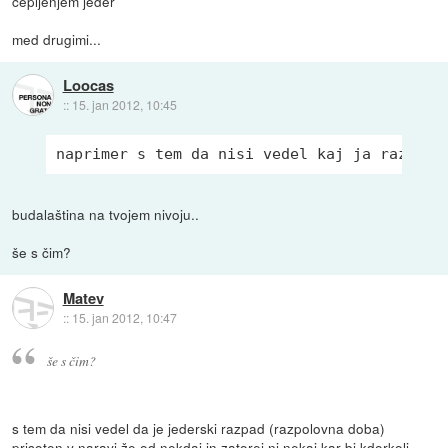
cepljenjem jeder
med drugimi...
Loocas
::
15. jan 2012, 10:45
naprimer s tem da nisi vedel kaj ja razlika
budalaština na tvojem nivoju..
še s čim?
Matev
::
15. jan 2012, 10:47
še s čim?
s tem da nisi vedel da je jederski razpad (razpolovna doba)
prisoten v naravi že od nekdaj in zatorej ni nekaj kar bi kdorkoli