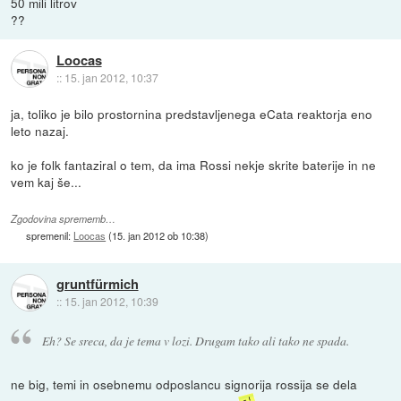
50 mili litrov
??
Loocas
::
15. jan 2012, 10:37
ja, toliko je bilo prostornina predstavljenega eCata reaktorja eno
leto nazaj.
ko je folk fantaziral o tem, da ima Rossi nekje skrite baterije in ne
vem kaj še...
Zgodovina sprememb…
spremenil:
Loocas
(
15. jan 2012 ob 10:38
)
gruntfürmich
::
15. jan 2012, 10:39
Eh? Se sreca, da je tema v lozi. Drugam tako ali tako ne spada.
ne big, temi in osebnemu odposlancu signorija rossija se dela