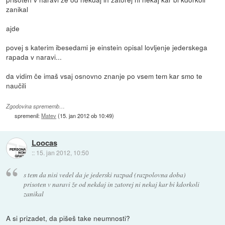
zanikal
ajde
povej s katerim ibesedami je einstein opisal lovljenje jederskega
rapada v naravi...
da vidim če imaš vsaj osnovno znanje po vsem tem kar smo te
naučili
Zgodovina sprememb…
spremenil:
Matev
(
15. jan 2012 ob 10:49
)
Loocas
::
15. jan 2012, 10:50
s tem da nisi vedel da je jederski razpad (razpolovna doba)
prisoten v naravi že od nekdaj in zatorej ni nekaj kar bi kdorkoli
zanikal
A si prizadet, da pišeš take neumnosti?