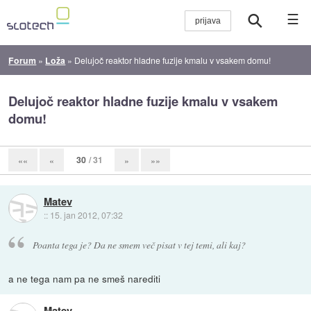
☰
Forum
»
Loža
»
Delujoč reaktor hladne fuzije kmalu v vsakem domu!
Delujoč reaktor hladne fuzije kmalu v vsakem
domu!
30
/ 31
««
«
»
»»
Matev
::
15. jan 2012, 07:32
Poanta tega je? Da ne smem več pisat v tej temi, ali kaj?
a ne tega nam pa ne smeš narediti
Matev