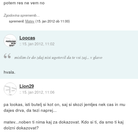
potem res ne vem no
Zgodovina sprememb…
spremenil:
Matev
(
15. jan 2012 ob 11:00
)
Loocas
::
15. jan 2012, 11:02
mislim če do zdaj nisi ugotovil da te vsi zaj... v glavo
hvala.
Lion29
::
15. jan 2012, 11:06
pa lookas, isti butelj si kot on, saj si skozi jemljes nek cas in mu
dajes drva, da tezi naprej...
matev...noben ti nima kaj za dokazovat. Kdo si ti, da smo ti kaj
dolzni dokazovat?