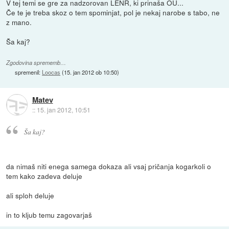
V tej temi se gre za nadzorovan LENR, ki prinaša OU...
Če te je treba skoz o tem spominjat, pol je nekaj narobe s tabo, ne
z mano.
Ša kaj?
Zgodovina sprememb…
spremenil:
Loocas
(
15. jan 2012 ob 10:50
)
Matev
::
15. jan 2012, 10:51
Ša kaj?
da nimaš niti enega samega dokaza ali vsaj pričanja kogarkoli o
tem kako zadeva deluje
ali sploh deluje
in to kljub temu zagovarjaš