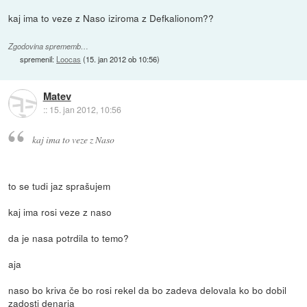
kaj ima to veze z Naso iziroma z Defkalionom??
Zgodovina sprememb…
spremenil:
Loocas
(
15. jan 2012 ob 10:56
)
Matev
::
15. jan 2012, 10:56
kaj ima to veze z Naso
to se tudi jaz sprašujem
kaj ima rosi veze z naso
da je nasa potrdila to temo?
aja
naso bo kriva če bo rosi rekel da bo zadeva delovala ko bo dobil
zadosti denarja