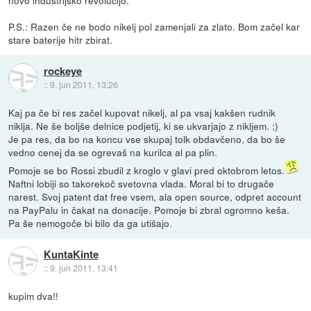
P.S.: Razen če ne bodo nikelj pol zamenjali za zlato. Bom začel kar
stare baterije hitr zbirat.
rockeye
::
9. jun 2011, 13:26
Kaj pa če bi res začel kupovat nikelj, al pa vsaj kakšen rudnik
niklja. Ne še boljše delnice podjetij, ki se ukvarjajo z nikljem. ;)
Je pa res, da bo na koncu vse skupaj tolk obdavčeno, da bo še
vedno cenej da se ogrevaš na kurilca al pa plin.
Pomoje se bo Rossi zbudil z kroglo v glavi pred oktobrom letos.
Naftni lobiji so takorekoč svetovna vlada. Moral bi to drugače
narest. Svoj patent dat free vsem, ala open source, odpret account
na PayPalu in čakat na donacije. Pomoje bi zbral ogromno keša.
Pa še nemogoče bi bilo da ga utišajo.
KuntaKinte
::
9. jun 2011, 13:41
kupim dva!!