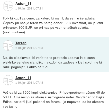
Aston_11
::
10. jun 2011, 07:11
Folk bi kupil za ceno, za katero bi menil, da se mu še splača.
Čeprav pri nas je teren za nateg dober - 20k investirat, da je letni
prihranek 100 EUR, se pri nas po vseh enačbah splača.
(vseh=nobeni)
Tarzan
::
10. jun 2011, 07:33
No, če bi delovalo, bi verjetno to pretreslo zadeve in bi cena
elektrike verjetno šla toliko navzdol, da zadeve v kleti sploh ne bi
rabili poganjati. Lahko pa tudi.
Aston_11
::
10. jun 2011, 07:48
Veš da bi za 1500 kupil elektrarnico. Pri povprečnem računu 40 do
50 EUR mesečno za štrom si mimogrede noter. Vendar so to bajke.
Edino, kar drži ljudi pokonci na forumu, je napoved, da bo oktobra
vse jasno.