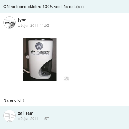
Očitno bomo oktobra 100% vedli če deluje :)
jype
::
9. jun 2011, 11:52
Na endlich!
zaj_tam
::
9. jun 2011, 11:57