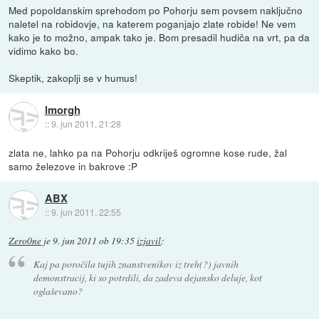
Med popoldanskim sprehodom po Pohorju sem povsem naključno
naletel na robidovje, na katerem poganjajo zlate robide! Ne vem
kako je to možno, ampak tako je. Bom presadil hudiča na vrt, pa da
vidimo kako bo.
Skeptik, zakoplji se v humus!
lmorgh
::
9. jun 2011, 21:28
zlata ne, lahko pa na Pohorju odkriješ ogromne kose rude, žal
samo železove in bakrove :P
ABX
::
9. jun 2011, 22:55
Zero0ne
je
9. jun 2011 ob 19:35
izjavil
:
Kaj pa poročila tujih znanstvenikov iz treh(?) javnih
demonstracij, ki so potrdili, da zadeva dejansko deluje, kot
oglaševano?