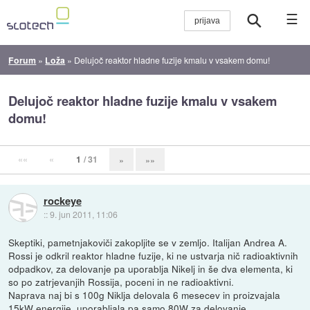
☰
Forum
»
Loža
»
Delujoč reaktor hladne fuzije kmalu v vsakem domu!
Delujoč reaktor hladne fuzije kmalu v vsakem
domu!
««
«
1
/ 31
»
»»
rockeye
::
9. jun 2011, 11:06
Skeptiki, pametnjakoviči zakopljite se v zemljo. Italijan Andrea A.
Rossi je odkril reaktor hladne fuzije, ki ne ustvarja nič radioaktivnih
odpadkov, za delovanje pa uporablja Nikelj in še dva elementa, ki
so po zatrjevanjih Rossija, poceni in ne radioaktivni.
Naprava naj bi s 100g Niklja delovala 6 mesecev in proizvajala
15kW energije, uporabljala pa samo 80W za delovanje.