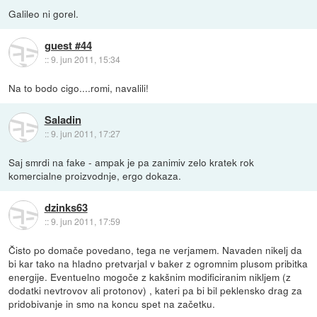
Galileo ni gorel.
guest #44
::
9. jun 2011, 15:34
Na to bodo cigo....romi, navalili!
Saladin
::
9. jun 2011, 17:27
Saj smrdi na fake - ampak je pa zanimiv zelo kratek rok
komercialne proizvodnje, ergo dokaza.
dzinks63
::
9. jun 2011, 17:59
Čisto po domače povedano, tega ne verjamem. Navaden nikelj da
bi kar tako na hladno pretvarjal v baker z ogromnim plusom pribitka
energije. Eventuelno mogoče z kakšnim modificiranim nikljem (z
dodatki nevtrovov ali protonov) , kateri pa bi bil peklensko drag za
pridobivanje in smo na koncu spet na začetku.