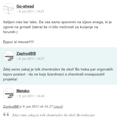
Go-ahead
::
9. jun 2011, 14:21
Italijani niso kar tako. Da vas samo spomnim na izjavo enega, ki je
zgorel na grmadi (takrat še ni bilo možnosti za kurjenje na
forumih.)
Eppur si mouve!!!!!
ZaphodBB
::
9. jun 2011, 14:27
Zdej vemo zakaj je tolk chemtrailov tle okol! Bo treba par orgonskih
topov postavt - da ne bojo lizardmani s chemtraili onesposobil
projekta!
Matako
::
9. jun 2011, 14:43
ZaphodBB
je
9. jun 2011 ob 14:27
izjavil
:
Zdej vemo zakaj je tolk chemtrailov tle okol! Bo treba par