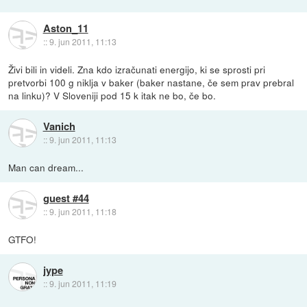
Aston_11
::
9. jun 2011, 11:13
Živi bili in videli. Zna kdo izračunati energijo, ki se sprosti pri
pretvorbi 100 g niklja v baker (baker nastane, če sem prav prebral
na linku)? V Sloveniji pod 15 k itak ne bo, če bo.
Vanich
::
9. jun 2011, 11:13
Man can dream...
guest #44
::
9. jun 2011, 11:18
GTFO!
jype
::
9. jun 2011, 11:19