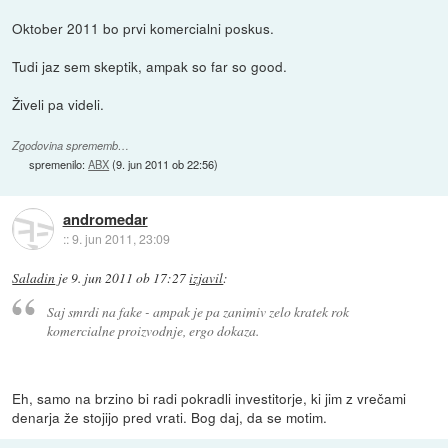
Oktober 2011 bo prvi komercialni poskus.
Tudi jaz sem skeptik, ampak so far so good.
Živeli pa videli.
Zgodovina sprememb…
spremenilo:
ABX
(
9. jun 2011 ob 22:56
)
andromedar
::
9. jun 2011, 23:09
Saladin
je
9. jun 2011 ob 17:27
izjavil
:
Saj smrdi na fake - ampak je pa zanimiv zelo kratek rok
komercialne proizvodnje, ergo dokaza.
Eh, samo na brzino bi radi pokradli investitorje, ki jim z vrečami
denarja že stojijo pred vrati. Bog daj, da se motim.