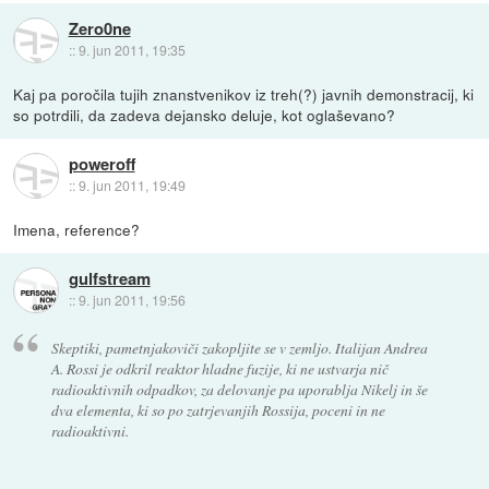
Zero0ne
::
9. jun 2011, 19:35
Kaj pa poročila tujih znanstvenikov iz treh(?) javnih demonstracij, ki
so potrdili, da zadeva dejansko deluje, kot oglaševano?
poweroff
::
9. jun 2011, 19:49
Imena, reference?
gulfstream
::
9. jun 2011, 19:56
Skeptiki, pametnjakoviči zakopljite se v zemljo. Italijan Andrea
A. Rossi je odkril reaktor hladne fuzije, ki ne ustvarja nič
radioaktivnih odpadkov, za delovanje pa uporablja Nikelj in še
dva elementa, ki so po zatrjevanjih Rossija, poceni in ne
radioaktivni.