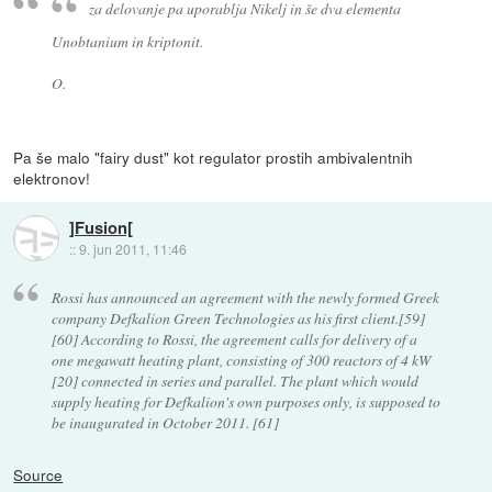
za delovanje pa uporablja Nikelj in še dva elementa
Unobtanium in kriptonit.
O.
Pa še malo "fairy dust" kot regulator prostih ambivalentnih
elektronov!
]Fusion[
::
9. jun 2011, 11:46
Rossi has announced an agreement with the newly formed Greek
company Defkalion Green Technologies as his first client.[59]
[60] According to Rossi, the agreement calls for delivery of a
one megawatt heating plant, consisting of 300 reactors of 4 kW
[20] connected in series and parallel. The plant which would
supply heating for Defkalion's own purposes only, is supposed to
be inaugurated in October 2011. [61]
Source