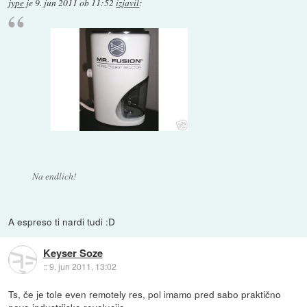
jype
je
9. jun 2011 ob 11:52
izjavil
:
Na endlich!
A espreso ti nardi tudi :D
Keyser Soze
::
9. jun 2011, 13:02
Ts, če je tole even remotely res, pol imamo pred sabo praktično
novo industrijsko revolucijo.