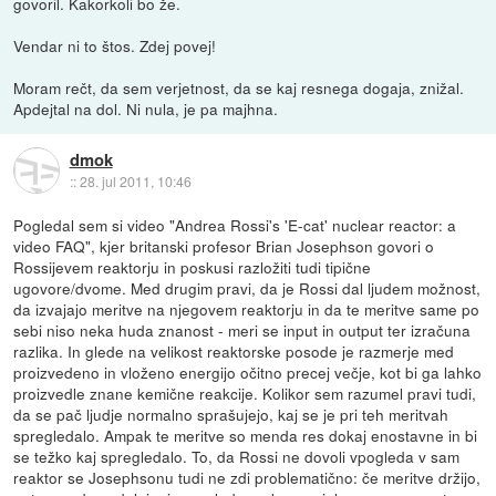
govoril. Kakorkoli bo že.
Vendar ni to štos. Zdej povej!
Moram rečt, da sem verjetnost, da se kaj resnega dogaja, znižal.
Apdejtal na dol. Ni nula, je pa majhna.
dmok
::
28. jul 2011, 10:46
Pogledal sem si video "Andrea Rossi's 'E-cat' nuclear reactor: a
video FAQ", kjer britanski profesor Brian Josephson govori o
Rossijevem reaktorju in poskusi razložiti tudi tipične
ugovore/dvome. Med drugim pravi, da je Rossi dal ljudem možnost,
da izvajajo meritve na njegovem reaktorju in da te meritve same po
sebi niso neka huda znanost - meri se input in output ter izračuna
razlika. In glede na velikost reaktorske posode je razmerje med
proizvedeno in vloženo energijo očitno precej večje, kot bi ga lahko
proizvedle znane kemične reakcije. Kolikor sem razumel pravi tudi,
da se pač ljudje normalno sprašujejo, kaj se je pri teh meritvah
spregledalo. Ampak te meritve so menda res dokaj enostavne in bi
se težko kaj spregledalo. To, da Rossi ne dovoli vpogleda v sam
reaktor se Josephsonu tudi ne zdi problematično: če meritve držijo,