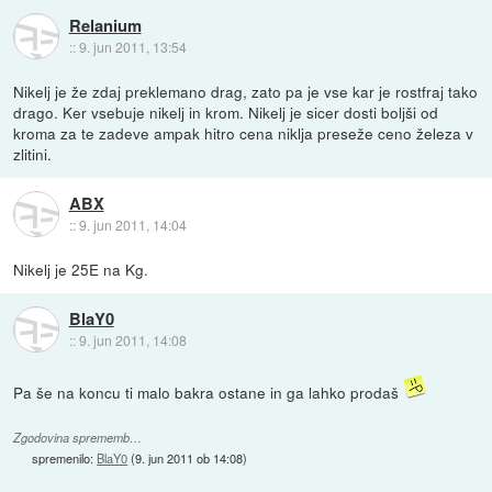
Relanium
::
9. jun 2011, 13:54
Nikelj je že zdaj preklemano drag, zato pa je vse kar je rostfraj tako
drago. Ker vsebuje nikelj in krom. Nikelj je sicer dosti boljši od
kroma za te zadeve ampak hitro cena niklja preseže ceno železa v
zlitini.
ABX
::
9. jun 2011, 14:04
Nikelj je 25E na Kg.
BlaY0
::
9. jun 2011, 14:08
Pa še na koncu ti malo bakra ostane in ga lahko prodaš
Zgodovina sprememb…
spremenilo:
BlaY0
(
9. jun 2011 ob 14:08
)