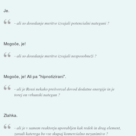
Je.
- ali so dosedanje meritve izvajali potencialni nateguni ?
Mogoče, je!
- ali so dosedanje meritve izvajali nesposobneži ?
Mogoče, je! Ali pa "hipnotizirani".
- ali je Rossi nekako prešvercal dovod dodatne energije in je
torej on vrhunski nategun ?
Zlahka.
- ali je v samem reaktorju uporabljen kak redek in drag element,
zaradi katerega bo vse skupaj komercialno nezanimivo ?