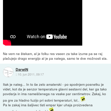
Ne vem ne štekam, al je folku res vseen za take izume pa se raj
plačujejo drago energijo al je pa natega, samo te dve možnosti sta.
DarwiN
::
10. jun 2011, 09:17
Itak je nateg... In to še zelo amaterski - po spodnjem posnetku je
videt, kot da je senzor temperature glavni sestavni del, ker ga tako
povdarja in ima nameščenega na vsake par centimetrov. Zakaj, ko
pa gre za hladno fuzijo pri sobni temperaturi, lol..
Pa le zakaj ima šaljivec tisti empar kjer uhaja proizvedena