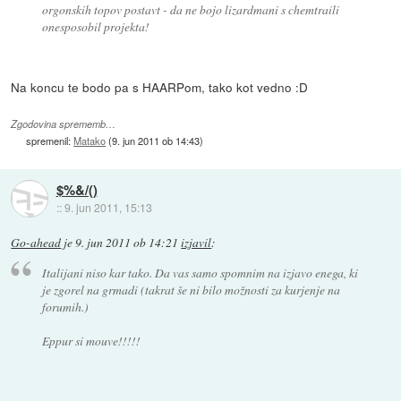
orgonskih topov postavt - da ne bojo lizardmani s chemtraili
onesposobil projekta!
Na koncu te bodo pa s HAARPom, tako kot vedno :D
Zgodovina sprememb…
spremenil:
Matako
(
9. jun 2011 ob 14:43
)
$%&/()
::
9. jun 2011, 15:13
Go-ahead
je
9. jun 2011 ob 14:21
izjavil
:
Italijani niso kar tako. Da vas samo spomnim na izjavo enega, ki
je zgorel na grmadi (takrat še ni bilo možnosti za kurjenje na
forumih.)
Eppur si mouve!!!!!