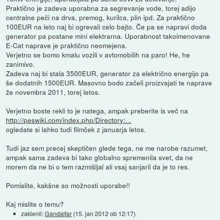
Praktično je zadeva uporabna za segrevanje vode, torej adijo
centralne peči na drva, premog, kurilca, plin ipd. Za praktično
100EUR na leto naj bi ogrevali celo bajto. Če pa se napravi doda
generator pa postane mini elektrarna. Uporabnost takoimenovane
E-Cat naprave je praktično neomejena.
Verjetno se bomo kmalu vozili v avtomobilih na paro! He, he
zanimivo.
Zadeva naj bi stala 3500EUR, generator za električno energijo pa
še dodatnih 1500EUR. Masovno bodo začeli proizvajati te naprave
že novembra 2011, torej letos.
Verjetno boste rekli to je natega, ampak preberite is več na
http://peswiki.com/index.php/Directory:...
ogledate si lahko tudi filmček z januarja letos.
Tudi jaz sem precej skeptičen glede tega, ne me narobe razumet,
ampak sama zadeva bi tako globalno spremenila svet, da ne
morem da ne bi o tem razmišljal ali vsaj sanjaril da je to res.
Pomislite, kakšne so možnosti uporabe!!
Kaj mislite o temu?
zaklenil:
Gandalfar
(
15. jan 2012 ob 12:17
)