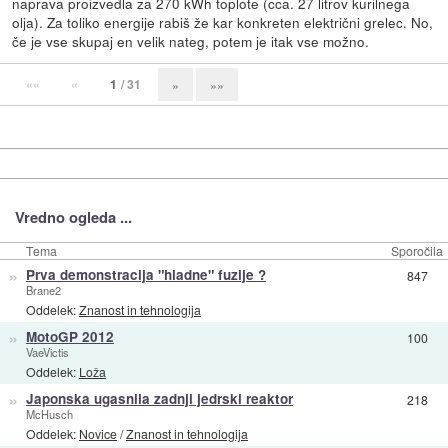
naprava proizvedla za 270 kWh toplote (cca. 27 litrov kurilnega
olja). Za toliko energije rabiš že kar konkreten električni grelec. No,
če je vse skupaj en velik nateg, potem je itak vse možno.
««
«
1
/ 31
»
»»
Vredno ogleda ...
Tema
Sporočila
»
Prva demonstracija "hladne" fuzije ?
847
Brane2
Oddelek:
Znanost in tehnologija
»
MotoGP 2012
100
VaeVictis
Oddelek:
Loža
»
Japonska ugasnila zadnji jedrski reaktor
218
McHusch
Oddelek:
Novice
/
Znanost in tehnologija