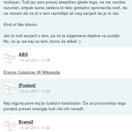
rockeye> Tudi jaz sem precej skeptičen glede tega, ne me narobe
razumet, ampak sama zadeva bi tako globalno spremenila svet, da
ne morem da ne bi o tem razmišljal ali vsaj sanjaril da je to res.
Kind of like bitcoin.
Jaz bi tudi sanjaril o tem, pa mi ta zagamana dejstva ne pustijo.
No, če je res kaj na tem, bomo že slišali :)
ABX
::
9. jun 2011, 11:28
Energy Catalyzer @ Wikipedia
]Fusion[
::
9. jun 2011, 11:32
Naj najprej pove kaj je čudežni katalizator. Če za proizvodnjo tega
porabiš preveč energije tudi nisi nič naredil.
Brane2
::
9. jun 2011, 11:32