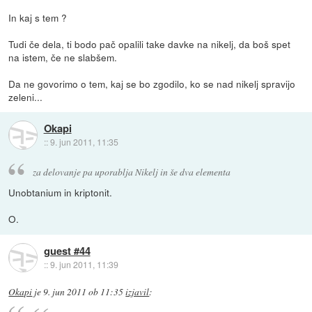
In kaj s tem ?
Tudi če dela, ti bodo pač opalili take davke na nikelj, da boš spet
na istem, če ne slabšem.
Da ne govorimo o tem, kaj se bo zgodilo, ko se nad nikelj spravijo
zeleni...
Okapi
::
9. jun 2011, 11:35
za delovanje pa uporablja Nikelj in še dva elementa
Unobtanium in kriptonit.
O.
guest #44
::
9. jun 2011, 11:39
Okapi
je
9. jun 2011 ob 11:35
izjavil
: