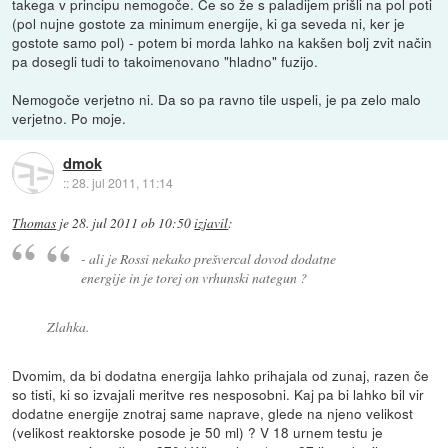
takega v principu nemogoče. Če so že s paladijem prišli na pol poti
(pol nujne gostote za minimum energije, ki ga seveda ni, ker je
gostote samo pol) - potem bi morda lahko na kakšen bolj zvit način
pa dosegli tudi to takoimenovano "hladno" fuzijo.
Nemogoče verjetno ni. Da so pa ravno tile uspeli, je pa zelo malo
verjetno. Po moje.
dmok
::
28. jul 2011, 11:14
Thomas
je
28. jul 2011 ob 10:50
izjavil
:
- ali je Rossi nekako prešvercal dovod dodatne
energije in je torej on vrhunski nategun ?
Zlahka.
Dvomim, da bi dodatna energija lahko prihajala od zunaj, razen če
so tisti, ki so izvajali meritve res nesposobni. Kaj pa bi lahko bil vir
dodatne energije znotraj same naprave, glede na njeno velikost
(velikost reaktorske posode je 50 ml) ? V 18 urnem testu je