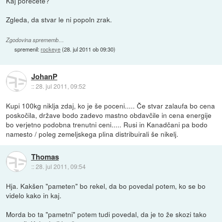
Kaj porečete?
Zgleda, da stvar le ni popoln zrak.
Zgodovina sprememb…
spremenil:
rockeye
(
28. jul 2011 ob 09:30
)
JohanP
::
28. jul 2011, 09:52
Kupi 100kg niklja zdaj, ko je še poceni..... Če stvar zalaufa bo cena
poskočila, države bodo zadevo mastno obdavčile in cena energije
bo verjetno podobna trenutni ceni..... Rusi in Kanadčani pa bodo
namesto / poleg zemeljskega plina distribuirali še nikelj.
Thomas
::
28. jul 2011, 09:54
Hja. Kakšen "pameten" bo rekel, da bo povedal potem, ko se bo
videlo kako in kaj.
Morda bo ta "pametni" potem tudi povedal, da je to že skozi tako