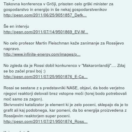
Tiskovna konferenca v Grčiji, prisoten celo grški minister za
gospodarstvo in energijo in še nekaj gospodarstvenikov
http://pesn.com/2011/06/25/9051857_Defk...
Še en intervju
http://pesn.com/2011/07/14/9501869_EV-W...
No celo profesor Martin Fleischman kaže zanimanje za Rossijevo
napravo.
http://www.infinite-energy.com/images/p...
No zgleda da je Rossi dobil konkurenco v "Makaronlandiji".... Zdaj
se bo začel pravi boj :)
http://pesn.com/2011/07/25/9501876_E-Ca...
Rossi se sestane z s predstavniki NASE, objavi, da bodo verjetno
njegovi reaktorji delovali brez vstopne moči (torej bodo potrebovali
moč samo za zagon).
Skrivnostni katalizator je element ki je zelo poceni, sklepajo da je to
grafit ali kaj podobnega, kar pomeni, da bo energija proizvedena z
Rossijevim reaktorjem super poceni.
http://pesn.com/2011/07/21/9501874_Ross...