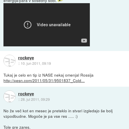
energija/para v sosednji sobi.
rockeye
::
10. jun 2011, 09:19
Tukaj je celo en tip iz NASE nekaj omenjal Rossija
http://pesn.com/2011/05/31/9501837_Cold...
rockeye
::
28. jul 2011, 09:29
No že več kot en mesec je preteklo in stvari izgledajo še bolj
vzpodbudne. Mogoče je pa vse res ..... :)
Tole gre zares.