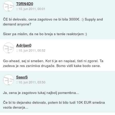
T0RN4D0
::
10. jun 2011, 00:01
ČE bi delovalo, cena zagotovo ne bi bila 3000€. :) Supply and
demand anyone?
Sicer pa mislim, da ne bo breja s temle reaktorjem :)
Adrijan0
::
10. jun 2011, 00:52
Go-ahead, sej si smešen. Kot ti je en napisal, tisti ni zgorel. Ta
zadeva je res zanimiva drugače. Bomo vidli kake bodo cene.
SasoS
::
10. jun 2011, 03:50
Ja, cena je zagotovo tukaj najbolj pomembna...
Če bi to dejansko delovalo, potem bi bilo tudi 10K EUR smešna
vsota denarja...