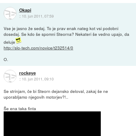
Okapi
::
10. jun 2011, 07:59
Vse je jasno že sedaj. To je prav enak nateg kot vsi podobni
dosedaj. Se kdo še spomni Steorna? Nekateri še vedno upajo, da
deluje
http://slo-tech.com/novice/t232514/0
O.
rockeye
::
10. jun 2011, 09:10
Se strinjam, če bi Steorn dejansko deloval, zakaj še ne
uporabljamo njegovih motorjev?!..
Še ena taka finta