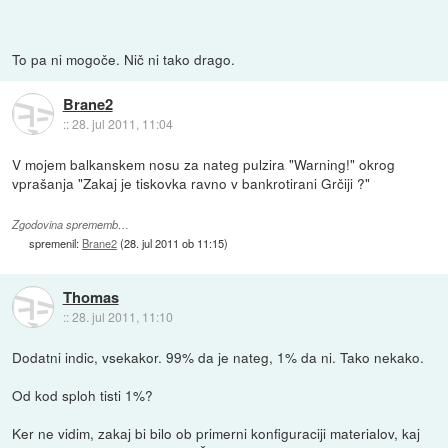
To pa ni mogoče. Nič ni tako drago.
Brane2
::
28. jul 2011, 11:04
V mojem balkanskem nosu za nateg pulzira "Warning!" okrog
vprašanja "Zakaj je tiskovka ravno v bankrotirani Grčiji ?"
Zgodovina sprememb…
spremenil:
Brane2
(
28. jul 2011 ob 11:15
)
Thomas
::
28. jul 2011, 11:10
Dodatni indic, vsekakor. 99% da je nateg, 1% da ni. Tako nekako.
Od kod sploh tisti 1%?
Ker ne vidim, zakaj bi bilo ob primerni konfiguraciji materialov, kaj