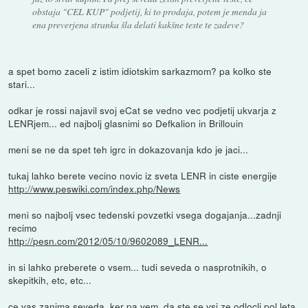
obstaja "CEL KUP" podjetij, ki to prodaja, potem je menda ja
ena preverjena stranka šla delati kakšne teste te zadeve?
a spet bomo zaceli z istim idiotskim sarkazmom? pa kolko ste
stari...
odkar je rossi najavil svoj eCat se vedno vec podjetij ukvarja z
LENRjem... ed najbolj glasnimi so Defkalion in Brillouin
meni se ne da spet teh igrc in dokazovanja kdo je jaci...
tukaj lahko berete vecino novic iz sveta LENR in ciste energije
http://www.peswiki.com/index.php/News
meni so najbolj vsec tedenski povzetki vsega dogajanja...zadnji
recimo
http://pesn.com/2012/05/10/9602089_LENR...
in si lahko preberete o vsem... tudi seveda o nasprotnikih, o
skepitkih, etc, etc...
ce vas zanima seveda, ker pa vem, da ste se vsi ze odlocli pol leta