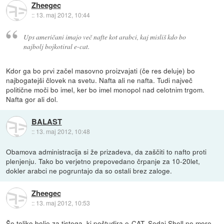
Zheegec
::
13. maj 2012, 10:44
Ups američani imajo več nafte kot arabci, kaj misliš kdo bo
najbolj bojkotiral e-cat.
Kdor ga bo prvi začel masovno proizvajati (če res deluje) bo
najbogatejši človek na svetu. Nafta ali ne nafta. Tudi največ
politične moči bo imel, ker bo imel monopol nad celotnim trgom.
Nafta gor ali dol.
BALAST
::
13. maj 2012, 10:48
Obamova administracija si že prizadeva, da zaščiti to nafto proti
plenjenju. Tako bo verjetno prepovedano črpanje za 10-20let,
dokler arabci ne pogruntajo da so ostali brez zaloge.
Zheegec
::
13. maj 2012, 10:53
Še toliko bolje za tistega, ki poštudira e-CAT. Sedaj Shell ne more