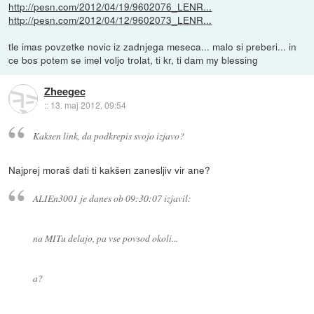
http://pesn.com/2012/04/19/9602076_LENR...
http://pesn.com/2012/04/12/9602073_LENR...
tle imas povzetke novic iz zadnjega meseca... malo si preberi... in
ce bos potem se imel voljo trolat, ti kr, ti dam my blessing
Zheegec
::
13. maj 2012, 09:54
Kaksen link, da podkrepis svojo izjavo?
Najprej moraš dati ti kakšen zanesljiv vir ane?
ALIEn3001 je danes ob 09:30:07 izjavil:
na MITu delajo, pa vse povsod okoli...
a?