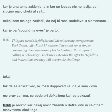
ker je una tema zaklenjena in ker se loocas nic ne javlja, sem
slucjno malo chekiral sajt...
nekaj sem malega zasledil, da naj bi rossi sodeloval s siemensom...
kar je pa "cought my eyes" je pa to:
This past week's highlights include witnessing entrepreneur,
Dick Smith, offer Rossi $1 million if he could run a simple,
convincing demonstration of his technology. Rossi refused,
calling it "clownery". Dick then extended the offer to Defkalion,
and indications are they will accept the challenge.
tukaj
tak da se enkrat vec, mi rossi doppoveduje, da je sam klovn....
me prav zanima, ce bodo pri defkalionu kaj res pokazali
je recimo kar nekaj novic zbranih o defkalionu in celotnem
tukaj
moovmentu okoli tega