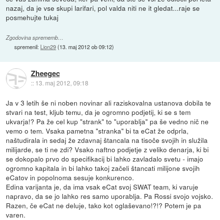
nazaj, da je vse skupi larifari, pol valda niti ne it gledat...raje se
posmehujte tukaj
Zgodovina sprememb…
spremenil:
Lion29
(
13. maj 2012 ob 09:12
)
Zheegec
::
13. maj 2012, 09:18
Ja v 3 letih še ni noben novinar ali raziskovalna ustanova dobila te
stvari na test, kljub temu, da je ogromno podjetij, ki se s tem
ukvarja!? Pa že cel kup "strank" to "uporablja" pa še vedno nič ne
vemo o tem. Vsaka pametna "stranka" bi ta eCat že odprla,
naštudirala in sedaj že zdavnaj štancala na tisoče svojih in služila
milijarde, se ti ne zdi? Vsako naftno podjetje z veliko denarja, ki bi
se dokopalo prvo do specifikacij bi lahko zavladalo svetu - imajo
ogromno kapitala in bi lahko takoj začeli štancati milijone svojih
eCatov in popolnoma sesuje konkurenco.
Edina varijanta je, da ima vsak eCat svoj SWAT team, ki varuje
napravo, da se jo lahko res samo uporablja. Pa Rossi svojo vojsko.
Razen, če eCat ne deluje, tako kot oglaševano!?!? Potem je pa
varen.