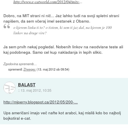
http://www.e-catworld.com/2012/04/mits-
...
Dobro, na MIT strani ni nič... Jaz lahko tudi na svoji spletni strani
napišem, da sem včeraj imel sestanek z Obamo.
o kjerem linku ti to? o tistem, ki sem ti jaz dal, na kjerem je 100
linkov na druge vire?
Ja sem prvih nekaj pogledal. Nobenih linkov na neodvisne teste ali
kaj podobnega. Samo cel kup nakladanja in lepih slikic.
Zgodovina sprememb…
spremenil:
Zheegec
(
13. maj 2012 ob 09:54
)
BALAST
::
13. maj 2012, 10:35
http://mjperry.blogspot.ca/2012/05/200-...
Ups američani imajo več nafte kot arabci, kaj misliš kdo bo najbolj
bojkotiral e-cat.