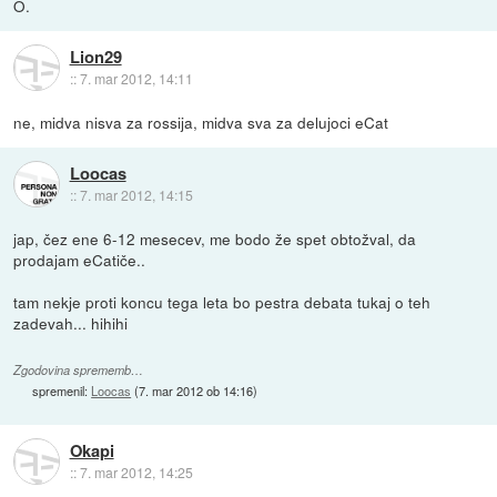
O.
Lion29
::
7. mar 2012, 14:11
ne, midva nisva za rossija, midva sva za delujoci eCat
Loocas
::
7. mar 2012, 14:15
jap, čez ene 6-12 mesecev, me bodo že spet obtožval, da
prodajam eCatiče..
tam nekje proti koncu tega leta bo pestra debata tukaj o teh
zadevah... hihihi
Zgodovina sprememb…
spremenil:
Loocas
(
7. mar 2012 ob 14:16
)
Okapi
::
7. mar 2012, 14:25