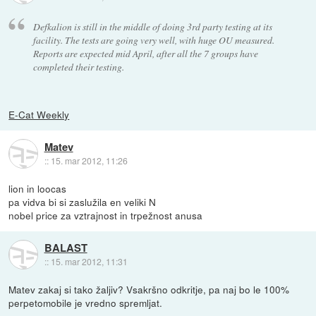
Defkalion is still in the middle of doing 3rd party testing at its
facility. The tests are going very well, with huge OU measured.
Reports are expected mid April, after all the 7 groups have
completed their testing.
E-Cat Weekly
Matev
::
15. mar 2012, 11:26
lion in loocas
pa vidva bi si zaslužila en veliki N
nobel price za vztrajnost in trpežnost anusa
BALAST
::
15. mar 2012, 11:31
Matev zakaj si tako žaljiv? Vsakršno odkritje, pa naj bo le 100%
perpetomobile je vredno spremljat.