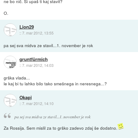
ne bo nič. Si upaš ti kaj stavit?
O.
Lion29
::
7. mar 2012, 13:55
pa sej sva midva ze stavil...1. november je rok
gruntfürmich
::
7. mar 2012, 14:03
grška vlada...
le kaj bi tu lahko bilo tako smešnega in neresnega...?
Okapi
::
7. mar 2012, 14:10
pa sej sva midva ze stavil...1. november je rok
Za Rossija. Sem mislil za to grško zadevo zdaj še dodatno.