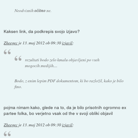
Neodvisnih
očitno
ne.
Kaksen link, da podkrepis svojo izjavo?
Zheegec
je
13. maj 2012 ob 09:30
izjavil
:
rezultati bodo zelo kmalu objavljeni po vseh
mogocih medijih....
Bodo, z enim lepim PDF dokumentom, ki bo razložil, kako je bilo
fino.
pojma nimam kako, glede na to, da je bilo prisotnih ogromno ex
partee folka, bo verjetno vsak od the v svoji obliki objavil
Zheegec
je
13. maj 2012 ob 09:30
izjavil
: