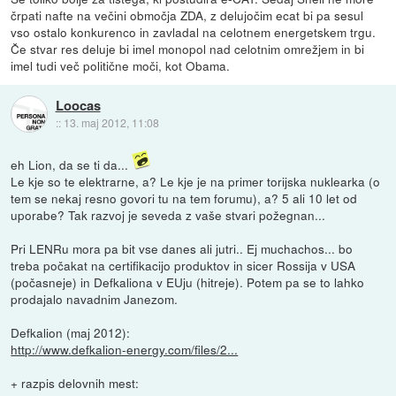
črpati nafte na večini območja ZDA, z delujočim ecat bi pa sesul
vso ostalo konkurenco in zavladal na celotnem energetskem trgu.
Če stvar res deluje bi imel monopol nad celotnim omrežjem in bi
imel tudi več politične moči, kot Obama.
Loocas
::
13. maj 2012, 11:08
eh Lion, da se ti da...
Le kje so te elektrarne, a? Le kje je na primer torijska nuklearka (o
tem se nekaj resno govori tu na tem forumu), a? 5 ali 10 let od
uporabe? Tak razvoj je seveda z vaše stvari požegnan...
Pri LENRu mora pa bit vse danes ali jutri.. Ej muchachos... bo
treba počakat na certifikacijo produktov in sicer Rossija v USA
(počasneje) in Defkaliona v EUju (hitreje). Potem pa se to lahko
prodajalo navadnim Janezom.
Defkalion (maj 2012):
http://www.defkalion-energy.com/files/2...
+ razpis delovnih mest: