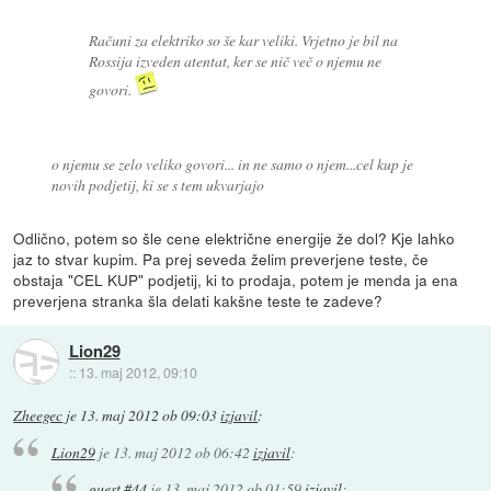
Računi za elektriko so še kar veliki. Vrjetno je bil na
Rossija izveden atentat, ker se nič več o njemu ne
govori.
o njemu se zelo veliko govori... in ne samo o njem...cel kup je
novih podjetij, ki se s tem ukvarjajo
Odlično, potem so šle cene električne energije že dol? Kje lahko
jaz to stvar kupim. Pa prej seveda želim preverjene teste, če
obstaja "CEL KUP" podjetij, ki to prodaja, potem je menda ja ena
preverjena stranka šla delati kakšne teste te zadeve?
Lion29
::
13. maj 2012, 09:10
Zheegec
je
13. maj 2012 ob 09:03
izjavil
:
Lion29
je
13. maj 2012 ob 06:42
izjavil
:
guest #44
je
13. maj 2012 ob 01:59
izjavil
: