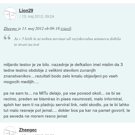
Lion29
::
13. maj 2012, 09:24
Zheegec
je
13. maj 2012 ob 09:18
izjavil
:
Ja v 3 letih še ni noben novinar ali raziskovalna ustanova dobila
te stvari na test
miljardo testov je ze bilo. nazadnje je defkalion imel mislim da 3
tedne testno obdobje z velikimi stevilom zunanjih
znanstvenikov....rezultati bodo zelo kmalu objavljeni po vseh
mogocih medijih....
pa ne sam to... na MITu delajo, pa vse povsod okoli... ce bi se
recimo, preden se blamiras in pises neumnosti, malo informiral,
sploh ker sem ti na pladnju serviral link, nebi skodlo, pa te bi lahko
tut malo resneje pol jemal.... dokler bos pa kar na pamet govoril, te
pa seveda ne morem resno jemat
Zheegec