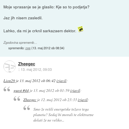
Moje vprasanje se je glasilo: Kje so to podjetja?
Jaz jih nisem zasledil.
Lahko, da mi je crknil sarkazaem dektor.
Zgodovina sprememb…
spremenilo:
zee
(
13. maj 2012 ob 08:34
)
Zheegec
::
13. maj 2012, 09:03
Lion29
je
13. maj 2012 ob 06:42
izjavil
:
guest #44
je
13. maj 2012 ob 01:59
izjavil
:
Zheegec
je
12. maj 2012 ob 23:33
izjavil
:
Smo že rešili energetske težave tega
planeta? Sedaj bi morali te elektrarne
delati že ne veliko...