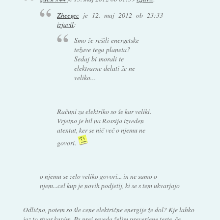
Zheegec
je
12. maj 2012 ob 23:33
izjavil
:
Smo že rešili energetske
težave tega planeta?
Sedaj bi morali te
elektrarne delati že ne
veliko...
Računi za elektriko so še kar veliki.
Vrjetno je bil na Rossija izveden
atentat, ker se nič več o njemu ne
govori.
o njemu se zelo veliko govori... in ne samo o
njem...cel kup je novih podjetij, ki se s tem ukvarjajo
Odlično, potem so šle cene električne energije že dol? Kje lahko
jaz to stvar kupim. Pa prej seveda želim preverjene teste, če