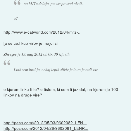
na MITu delajo, pa vse povsod okoli...
a?
http://www.e-catworld.com/2012/04/mits-...
[a se ce;l kup virov je, najdi si
Zheegec
je
13. maj 2012 ob 09:30
izjavil
:
Link sem bral ja, nekaj lepih slikic je in to je tudi vse.
o kjerem linku ti to? o tistem, ki sem ti jaz dal, na kjerem je 100
linkov na druge vire?
http://pesn.com//2012/05/03/9602082_LEN...
http://pesn.com/2012/04/26/9602081_LENR...