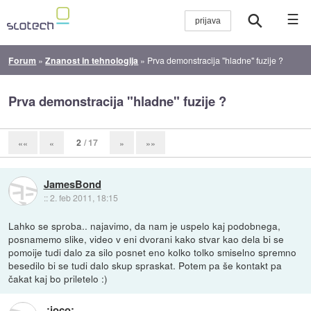
☰
Forum
»
Znanost in tehnologija
»
Prva demonstracija "hladne" fuzije ?
Prva demonstracija "hladne" fuzije ?
2
/ 17
««
«
»
»»
JamesBond
::
2. feb 2011, 18:15
Lahko se sproba.. najavimo, da nam je uspelo kaj podobnega,
posnamemo slike, video v eni dvorani kako stvar kao dela bi se
pomoije tudi dalo za silo posnet eno kolko tolko smiselno spremno
besedilo bi se tudi dalo skup spraskat. Potem pa še kontakt pa
čakat kaj bo priletelo :)
.:joco:.