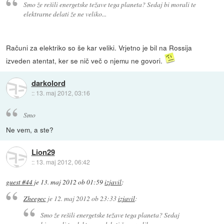
Smo že rešili energetske težave tega planeta? Sedaj bi morali te
elektrarne delati že ne veliko...
Računi za elektriko so še kar veliki. Vrjetno je bil na Rossija
izveden atentat, ker se nič več o njemu ne govori.
darkolord
::
13. maj 2012, 03:16
Smo
Ne vem, a ste?
Lion29
::
13. maj 2012, 06:42
guest #44
je
13. maj 2012 ob 01:59
izjavil
:
Zheegec
je
12. maj 2012 ob 23:33
izjavil
:
Smo že rešili energetske težave tega planeta? Sedaj