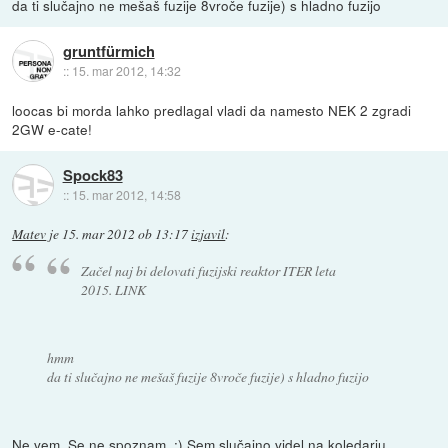
da ti slučajno ne mešaš fuzije 8vroče fuzije) s hladno fuzijo
gruntfürmich
::
15. mar 2012, 14:32
loocas bi morda lahko predlagal vladi da namesto NEK 2 zgradi
2GW e-cate!
Spock83
::
15. mar 2012, 14:58
Matev
je
15. mar 2012 ob 13:17
izjavil
:
Začel naj bi delovati fuzijski reaktor ITER leta
2015. LINK
hmm
da ti slučajno ne mešaš fuzije 8vroče fuzije) s hladno fuzijo
Ne vem. Se ne spoznam. :) Sem slučajno videl na koledarju