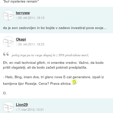
"but mysteries remain"
terryww
::
29. okt 2011, 18:13
da je eon zadovoljen in bo bojda v zadevo investiral pove svoje...
Okapi
::
29. okt 2011, 18:23
poleg tega pa ta vsega skupaj le z 50% predvidene moči,
Eh, en mali technical glitch, ni omembe vredno. Važno, da bodo
prišli vlagatelji, ali da bodo začeli pobirati predplačila.
- Halo, Bing, imam dva, tri glanc nove E-cat generatore, izpali iz
kamijona šjor Rossija. Cena? Prava sitnica.
O.
Lion29
::
7. mar 2012, 13:31