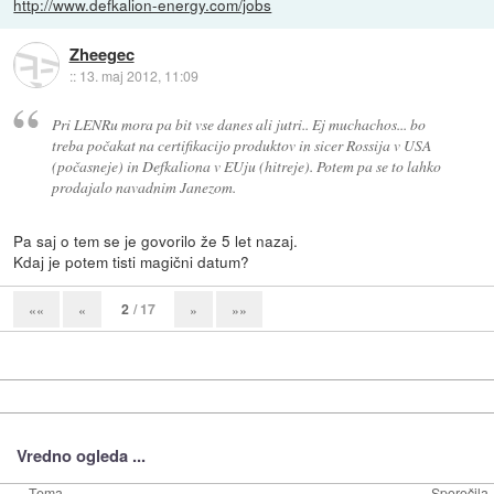
http://www.defkalion-energy.com/jobs
Zheegec
::
13. maj 2012, 11:09
Pri LENRu mora pa bit vse danes ali jutri.. Ej muchachos... bo
treba počakat na certifikacijo produktov in sicer Rossija v USA
(počasneje) in Defkaliona v EUju (hitreje). Potem pa se to lahko
prodajalo navadnim Janezom.
Pa saj o tem se je govorilo že 5 let nazaj.
Kdaj je potem tisti magični datum?
2
/ 17
««
«
»
»»
Vredno ogleda ...
Tema
Sporočila