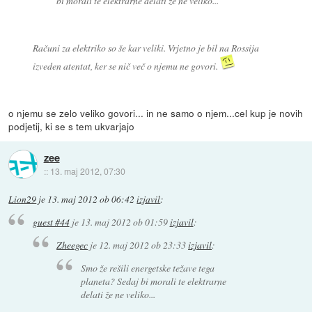
bi morali te elektrarne delati že ne veliko...
Računi za elektriko so še kar veliki. Vrjetno je bil na Rossija
izveden atentat, ker se nič več o njemu ne govori.
o njemu se zelo veliko govori... in ne samo o njem...cel kup je novih
podjetij, ki se s tem ukvarjajo
zee
::
13. maj 2012, 07:30
Lion29
je
13. maj 2012 ob 06:42
izjavil
:
guest #44
je
13. maj 2012 ob 01:59
izjavil
:
Zheegec
je
12. maj 2012 ob 23:33
izjavil
:
Smo že rešili energetske težave tega
planeta? Sedaj bi morali te elektrarne
delati že ne veliko...