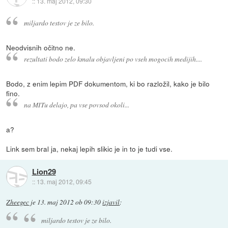
::
13. maj 2012, 09:30
miljardo testov je ze bilo.
Neodvisnih očitno ne.
rezultati bodo zelo kmalu objavljeni po vseh mogocih medijih....
Bodo, z enim lepim PDF dokumentom, ki bo razložil, kako je bilo
fino.
na MITu delajo, pa vse povsod okoli...
a?
Link sem bral ja, nekaj lepih slikic je in to je tudi vse.
Lion29
::
13. maj 2012, 09:45
Zheegec
je
13. maj 2012 ob 09:30
izjavil
:
miljardo testov je ze bilo.