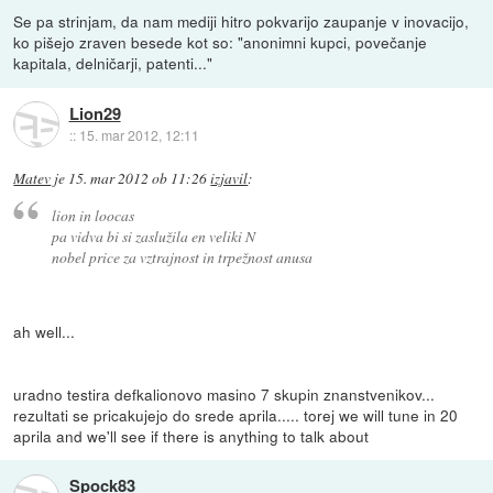
Se pa strinjam, da nam mediji hitro pokvarijo zaupanje v inovacijo,
ko pišejo zraven besede kot so: "anonimni kupci, povečanje
kapitala, delničarji, patenti..."
Lion29
::
15. mar 2012, 12:11
Matev
je
15. mar 2012 ob 11:26
izjavil
:
lion in loocas
pa vidva bi si zaslužila en veliki N
nobel price za vztrajnost in trpežnost anusa
ah well...
uradno testira defkalionovo masino 7 skupin znanstvenikov...
rezultati se pricakujejo do srede aprila..... torej we will tune in 20
aprila and we'll see if there is anything to talk about
Spock83