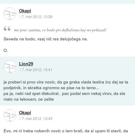
Okapi
::
7. mar 2012, 13:39
me prav zanima, ce bodo pri defkalionu kaj res pokazali
Seveda ne bodo, vsaj nič res delujočega ne.
O.
Lion29
::
7. mar 2012, 13:41
ja preberi si prvo vire novic, da ga grska vlada testira inz daj se ta
podjetnik, in skratka ogromno se pise na to temo...
pa ja, nebi rad spet diskutiral.. pac podal sem nekaj virov, da ste
malo na tekocem, ce zelite
Okapi
::
7. mar 2012, 13:45
Evo, mi ni treba nobenih novic o tem brati, da si upam iti stavit, da