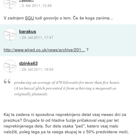
::
5. feb 2011, 12:49
V zadnjem
SGU
tudi govorijo o tem. Če še koga zanima...
barakus
::
29. okt 2011, 17:47
http://www.wired.co.uk/news/archive/201...
?
dzinks63
::
29. okt 2011, 18:04
producing an average of 470 kilowatts for more than five hours.
(A technical glitch prevented it from achieving a megawatt as
originally planned).
Kaj ta zadeva ni sposobna neprekinjeno delat vsaj mesec dni za
preizkus? Drugače bi od hladne fuzije pričakoval vsaj par let
neprekinjenega dela. 5ur dela vsaka "peč", katero vsaj malo
naložiš, poleg tega pa ta vsega skupaj le z 50% predvidene moči,