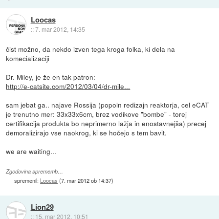
Loocas
::
7. mar 2012, 14:35
čist možno, da nekdo izven tega kroga folka, ki dela na
komecializaciji
Dr. Miley, je že en tak patron:
http://e-catsite.com/2012/03/04/dr-mile...
sam jebat ga.. najave Rossija (popoln redizajn reaktorja, cel eCAT
je trenutno mer: 33x33x6cm, brez vodikove "bombe" - torej
certifikacija produkta bo neprimerno lažja in enostavnejša) precej
demoralizirajo vse naokrog, ki se hočejo s tem bavit.
we are waiting...
Zgodovina sprememb…
spremenil:
Loocas
(
7. mar 2012 ob 14:37
)
Lion29
::
15. mar 2012, 10:51