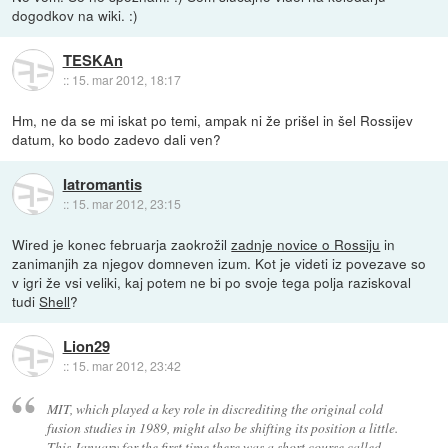
dogodkov na wiki. :)
TESKAn
::
15. mar 2012, 18:17
Hm, ne da se mi iskat po temi, ampak ni že prišel in šel Rossijev
datum, ko bodo zadevo dali ven?
Iatromantis
::
15. mar 2012, 23:15
Wired je konec februarja zaokrožil
zadnje novice o Rossiju
in
zanimanjih za njegov domneven izum. Kot je videti iz povezave so
v igri že vsi veliki, kaj potem ne bi po svoje tega polja raziskoval
tudi
Shell
?
Lion29
::
15. mar 2012, 23:42
MIT, which played a key role in discrediting the original cold
fusion studies in 1989, might also be shifting its position a little.
This January for the first time there was a short course called