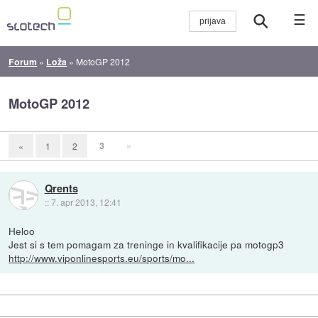
☰
Forum
»
Loža
»
MotoGP 2012
MotoGP 2012
3
»
«
1
2
Qrents
::
7. apr 2013, 12:41
Heloo
Jest si s tem pomagam za treninge in kvalifikacije pa motogp3
http://www.viponlinesports.eu/sports/mo...