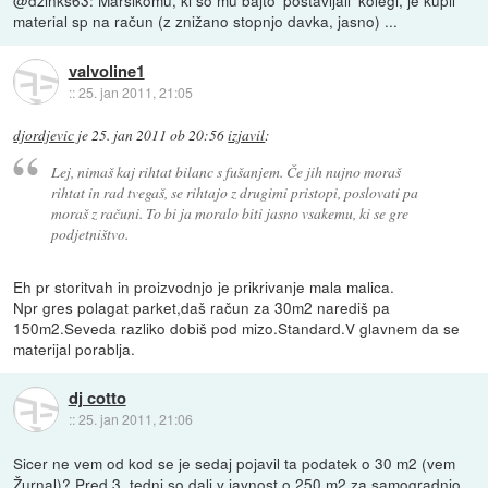
@dzinks63: Marsikomu, ki so mu bajto 'postavljali' kolegi, je kupil
material sp na račun (z znižano stopnjo davka, jasno) ...
valvoline1
::
25. jan 2011, 21:05
djordjevic
je
25. jan 2011 ob 20:56
izjavil
:
Lej, nimaš kaj rihtat bilanc s fušanjem. Če jih nujno moraš
rihtat in rad tvegaš, se rihtajo z drugimi pristopi, poslovati pa
moraš z računi. To bi ja moralo biti jasno vsakemu, ki se gre
podjetništvo.
Eh pr storitvah in proizvodnjo je prikrivanje mala malica.
Npr gres polagat parket,daš račun za 30m2 narediš pa
150m2.Seveda razliko dobiš pod mizo.Standard.V glavnem da se
materijal porablja.
dj cotto
::
25. jan 2011, 21:06
Sicer ne vem od kod se je sedaj pojavil ta podatek o 30 m2 (vem
Žurnal)? Pred 3. tedni so dali v javnost o 250 m2 za samogradnjo,