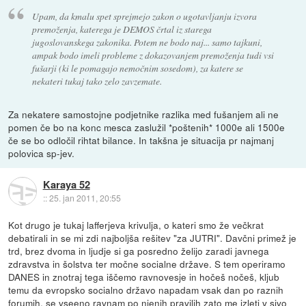
Upam, da kmalu spet sprejmejo zakon o ugotavljanju izvora
premoženja, katerega je DEMOS črtal iz starega
jugoslovanskega zakonika. Potem ne bodo naj... samo tajkuni,
ampak bodo imeli probleme z dokazovanjem premoženja tudi vsi
fušarji (ki le pomagajo nemočnim sosedom), za katere se
nekateri tukaj tako zelo zavzemate.
Za nekatere samostojne podjetnike razlika med fušanjem ali ne
pomen če bo na konc mesca zaslužil *poštenih* 1000e ali 1500e
če se bo odločil rihtat bilance. In takšna je situacija pr najmanj
polovica sp-jev.
Karaya 52
::
25. jan 2011, 20:55
Kot drugo je tukaj lafferjeva krivulja, o kateri smo že večkrat
debatirali in se mi zdi najboljša rešitev "za JUTRI". Davčni primež je
trd, brez dvoma in ljudje si ga posredno želijo zaradi javnega
zdravstva in šolstva ter močne socialne države. S tem operiramo
DANES in znotraj tega iščemo ravnovesje in hočeš nočeš, kljub
temu da evropsko socialno državo napadam vsak dan po raznih
forumih, se vseeno ravnam po njenih pravilih zato me izleti v sivo