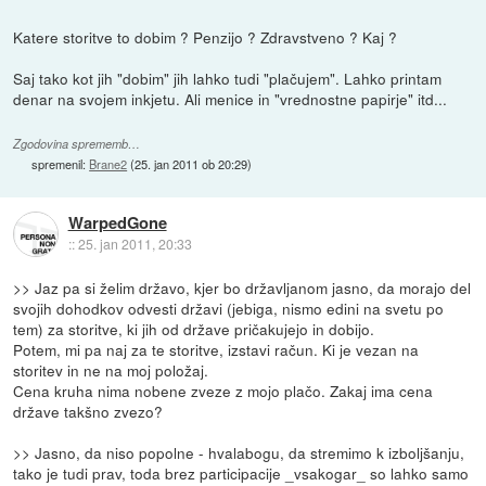
Katere storitve to dobim ? Penzijo ? Zdravstveno ? Kaj ?
Saj tako kot jih "dobim" jih lahko tudi "plačujem". Lahko printam
denar na svojem inkjetu. Ali menice in "vrednostne papirje" itd...
Zgodovina sprememb…
spremenil:
Brane2
(
25. jan 2011 ob 20:29
)
WarpedGone
::
25. jan 2011, 20:33
>> Jaz pa si želim državo, kjer bo državljanom jasno, da morajo del
svojih dohodkov odvesti državi (jebiga, nismo edini na svetu po
tem) za storitve, ki jih od države pričakujejo in dobijo.
Potem, mi pa naj za te storitve, izstavi račun. Ki je vezan na
storitev in ne na moj položaj.
Cena kruha nima nobene zveze z mojo plačo. Zakaj ima cena
države takšno zvezo?
>> Jasno, da niso popolne - hvalabogu, da stremimo k izboljšanju,
tako je tudi prav, toda brez participacije _vsakogar_ so lahko samo