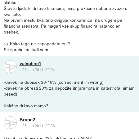
slabše.
Število ljudi, ki državo financira, nima praktično nobene zveze s
kvaliteto.
Na prvem mestu kvaliteto dviguje konkurenca, na drugem pa
finančna sredstva. Pa magari vse skup financira natanko en
osebek.
>> Kako tega ne zapopadete eni?
Se sprašujem tudi sam ...
valvoline1
::
25. jan 2011, 20:34
-davek na dobiček 30-40% (correct me if im wrong)
-davek na obresti 20% za depozite itn(sramota in katastrofa nimam
besed)
Kakšno državo mamo?
Brane2
::
25. jan 2011, 20:36
Davek na dobiček je 22% ali tam nekje AFAIK.