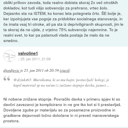
obliki prilivov zavoda, toda realno dobista skoraj 2x več otroških
dokladov, kot tudi višjo sobvencijo za prehrano, vrtec šolo.
Dejasnko sta na ISTEM, ko konec leta potegneta črto. ŠE bolje je,
ker izpolnjujeta vse pogoje za pridobitev socialnega stanovanja, in
če imata vsaj tri otroke, ali pa sta iz depriviligiranih skupnosti, jim le
ta skoraj da ne ujide, z vrjetno 75% subvencijo najemnine. To je
realni svet, to kar pa palamudi vlada postaja že malo da ne
smešno.
valvoline1
::
25. jan 2011, 21:09
djordjevic
je
25. jan 2011 ob 20:59
izjavil
:
@dzinks63: Marsikomu, ki so mu bajto 'postavljali' kolegi, je
kupil material sp na račun (z znižano stopnjo davka, jasno) ...
Ni nobene znižane stopnje. Povračilo davka v primeru spjev ki so
davčni zavezanci je komplicirano in ne gre tko kot si ti prestavljaš.
Dovoljene zgube pr materijalu so za posamezne proizvodne in
gradbene dejavnosti točno določene in ni preveč maneverskega
prostora.