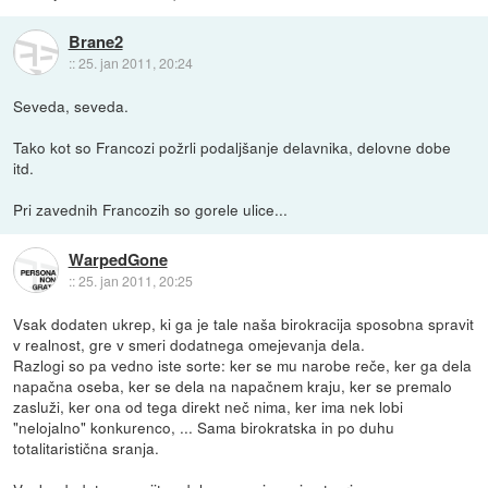
Brane2
::
25. jan 2011, 20:24
Seveda, seveda.
Tako kot so Francozi požrli podaljšanje delavnika, delovne dobe
itd.
Pri zavednih Francozih so gorele ulice...
WarpedGone
::
25. jan 2011, 20:25
Vsak dodaten ukrep, ki ga je tale naša birokracija sposobna spravit
v realnost, gre v smeri dodatnega omejevanja dela.
Razlogi so pa vedno iste sorte: ker se mu narobe reče, ker ga dela
napačna oseba, ker se dela na napačnem kraju, ker se premalo
zasluži, ker ona od tega direkt neč nima, ker ima nek lobi
"nelojalno" konkurenco, ... Sama birokratska in po duhu
totalitaristična sranja.