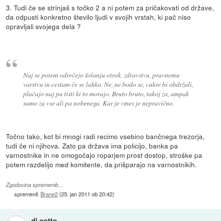
3. Tudi če se strinjaš s točko 2 a ni potem za pričakovati od države,
da odpusti konkretno število ljudi v svojih vrstah, ki pač niso
opravljali svojega dela ?
Naj se potem odrečejo šolanju otrok, zdravstvu, pravnemu
varstvu in cestam če se lahko. Ne, ne bodo se, cukre bi obdržali,
plačajo naj pa tisti ki to morajo. Bruto bruto, takoj za, ampak
samo za vse ali pa nobenega. Kar je vmes je nepravično.
Točno tako, kot bi mnogi radi recimo vsebino bančnega trezorja,
tudi če ni njihova. Zato pa država ima policijo, banka pa
varnostnike in ne omogočajo roparjem prost dostop, stroške pa
potem razdelijo med komitente, da prišparajo na varnostnikih.
Zgodovina sprememb…
spremenil:
Brane2
(
25. jan 2011 ob 20:42
)
dj cotto