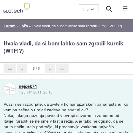
☰
Forum
»
Loža
»
Hvala vladi, da si bom lahko sam zgradil kurnik (WTF!?)
Hvala vladi, da si bom lahko sam zgradil kurnik
(WTF!?)
3
/ 6
««
«
»
»»
nejcek74
::
25. jan 2011, 20:18
Včasih se razburjate, da živite v komunajzarskem bananastanu, ko
vam pa začnejo urejati zadeve pa spet ni ok?
Nekaj takega poznajo povsod v evropi severno in zahodno od
Italije. Graditi se ne sme v lastni režiji. A je tako nelogično, da se
na ta način ureja področje, ki predstavlja vsakemu največjo
investicijo v življenju. V Švici še prebelit stanovanja ne smeš, ne da