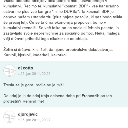
Vsaka dodatna omejitev dela pomeni manj ustvarjenega v
kumulativi. Recimo tej kumulativi "kosmati BDP" - vse kar uradno
ustvarimo plus vse kar gre "mimo DURSa". Ta kosmati BDP je
osnova našemu standardu (plus najeta posojila, ki nas bodo tolkla
še precej let). Če se ta črna ekonomija prepolovi, bomo v
kumulativi revnejši. Še več folka bo na socialni fehtalo pakete, in
zastavljalo svoje nepremičnine za socialno pomoč. Nekaj malega
višji državni prihodki tega nikakor ne odtehtajo.
Želim si državo, ki si želi, da njeno prebivalstvo dela/ustvarja.
Karkoli, kjerkoli, kadarkoli, kakorkoli.
dj cotto
::
25. jan 2011, 20:26
Tresla se je gora, rodila se je miš!
Do kdaj je in do kdaj traja delovna doba pri Francozih po teh
protestih? Remind me!
djordjevic
::
25. jan 2011, 20:27