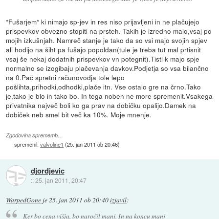
*Fušarjem* ki nimajo sp-jev in res niso prijavljeni in ne plačujejo
prispevkov obvezno stopiti na prsteh. Takih je izredno malo,vsaj po
mojih izkušnjah. Namreč stanje je tako da so vsi majo svojih spjev
ali hodijo na šiht pa fušajo popoldan(tule je treba tut mal prtisnit
vsaj še nekaj dodatnih prispevkov vn potegnit).Tisti k majo spje
normalno se izogibaju plačevanja davkov.Podjetja so vsa bilančno
na 0.Pač spretni računovodja tole lepo
pošlihta,prihodki,odhodki,plače itn. Vse ostalo gre na črno.Tako
je,tako je blo in tako bo. In tega noben ne more spremenit.Vsakega
privatnika največ boli ko ga prav na dobičku opalijo.Damek na
dobiček neb smel bit več ka 10%. Moje mnenje.
Zgodovina sprememb…
spremenil:
valvoline1
(
25. jan 2011 ob 20:46
)
djordjevic
::
25. jan 2011, 20:47
WarpedGone
je
25. jan 2011 ob 20:40
izjavil
:
Ker bo cena višja, bo naročil manj. In na koncu manj