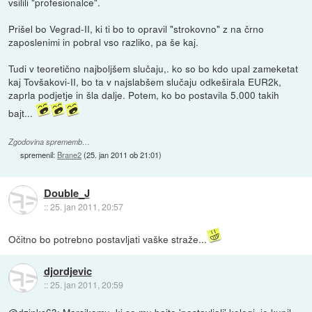
vsilili "profesionalce".
Prišel bo Vegrad-II, ki ti bo to opravil "strokovno" z na črno
zaposlenimi in pobral vso razliko, pa še kaj.
Tudi v teoretično najboljšem slučaju,. ko so bo kdo upal zameketat
kaj Tovšakovi-II, bo ta v najslabšem slučaju odkeširala EUR2k,
zaprla podjetje in šla dalje. Potem, ko bo postavila 5.000 takih
bajt...
Zgodovina sprememb…
spremenil:
Brane2
(
25. jan 2011 ob 21:01
)
Double_J
::
25. jan 2011, 20:57
Očitno bo potrebno postavljati vaške straže...
djordjevic
::
25. jan 2011, 20:59