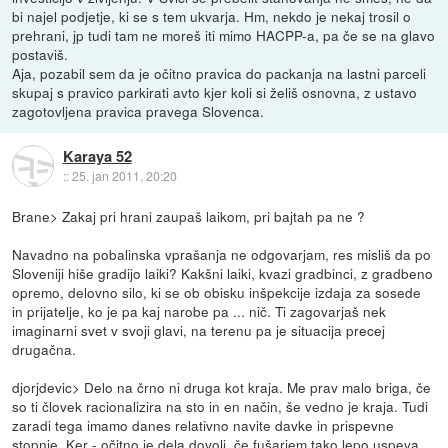
bi najel podjetje, ki se s tem ukvarja. Hm, nekdo je nekaj trosil o
prehrani, jp tudi tam ne moreš iti mimo HACPP-a, pa če se na glavo
postaviš.
Aja, pozabil sem da je očitno pravica do packanja na lastni parceli
skupaj s pravico parkirati avto kjer koli si želiš osnovna, z ustavo
zagotovljena pravica pravega Slovenca.
Karaya 52
::
25. jan 2011, 20:20
Brane> Zakaj pri hrani zaupaš laikom, pri bajtah pa ne ?
Navadno na pobalinska vprašanja ne odgovarjam, res misliš da po
Sloveniji hiše gradijo laiki? Kakšni laiki, kvazi gradbinci, z gradbeno
opremo, delovno silo, ki se ob obisku inšpekcije izdaja za sosede
in prijatelje, ko je pa kaj narobe pa ... nič. Ti zagovarjaš nek
imaginarni svet v svoji glavi, na terenu pa je situacija precej
drugačna.
djorjdevic> Delo na črno ni druga kot kraja. Me prav malo briga, če
so ti človek racionalizira na sto in en način, še vedno je kraja. Tudi
zaradi tega imamo danes relativno navite davke in prispevne
stopnje. Ker - očitno je dela dovolj, če fušarjem tako lepo uspeva