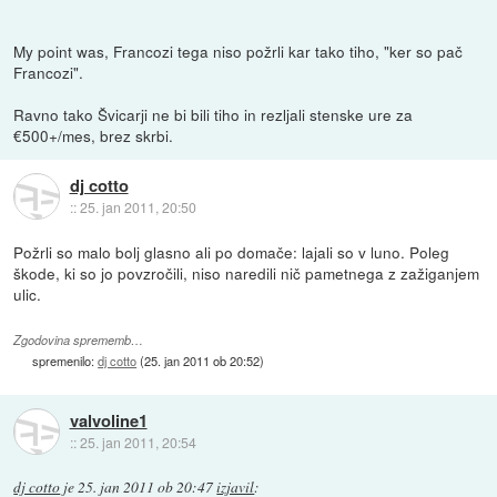
My point was, Francozi tega niso požrli kar tako tiho, "ker so pač
Francozi".
Ravno tako Švicarji ne bi bili tiho in rezljali stenske ure za
€500+/mes, brez skrbi.
dj cotto
::
25. jan 2011, 20:50
Požrli so malo bolj glasno ali po domače: lajali so v luno. Poleg
škode, ki so jo povzročili, niso naredili nič pametnega z zažiganjem
ulic.
Zgodovina sprememb…
spremenilo:
dj cotto
(
25. jan 2011 ob 20:52
)
valvoline1
::
25. jan 2011, 20:54
dj cotto
je
25. jan 2011 ob 20:47
izjavil
: