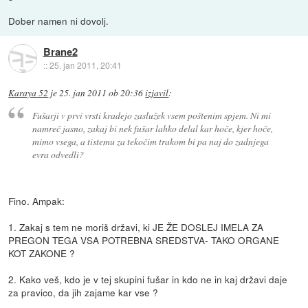
Dober namen ni dovolj.
Brane2
::
25. jan 2011, 20:41
Karaya 52
je
25. jan 2011 ob 20:36
izjavil
:
Fušarji v prvi vrsti kradejo zaslužek vsem poštenim spjem. Ni mi
namreč jasno, zakaj bi nek fušar lahko delal kar hoče, kjer hoče,
mimo vsega, a tistemu za tekočim trakom bi pa naj do zadnjega
evra odvedli?
Fino. Ampak:
1. Zakaj s tem ne moriš državi, ki JE ŽE DOSLEJ IMELA ZA
PREGON TEGA VSA POTREBNA SREDSTVA- TAKO ORGANE
KOT ZAKONE ?
2. Kako veš, kdo je v tej skupini fušar in kdo ne in kaj državi daje
za pravico, da jih zajame kar vse ?