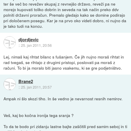
ter še več bo revežev skupaj z revnejšo državo, reveži pa ne
morejo kupovati toliko dobrin in seveda na tak način preko ddv
polniti državni proračun. Premalo gledajo kako se domine podirajo
pri določenem posegu. Kar je na prvo oko videti dobro, ni nujno da
je tako tudi na koncu.
djordjevic
::
25. jan 2011, 20:56
Lej, nimaš kaj rihtat bilanc s fušanjem. Če jih nujno moraš rihtat in
rad tvegaš, se rihtajo z drugimi pristopi, poslovati pa moraš z
računi. To bi ja moralo biti jasno vsakemu, ki se gre podjetništvo.
Brane2
::
25. jan 2011, 20:57
Ampak ni šlo skozi tiho. In še vedno je nevarnost resnih nemirov.
Veš, kaj bo kočna ironija tega sranja ?
To da te bodo pri zidanju lastne bajte zaščitili pred samim seboj in ti