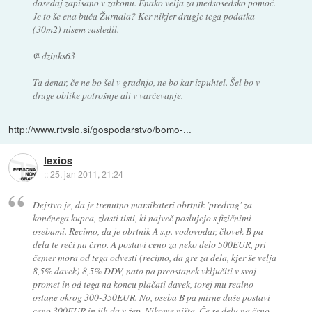
dosedaj zapisano v zakonu. Enako velja za medsosedsko pomoč.
Je to še ena buča Žurnala? Ker nikjer drugje tega podatka
(30m2) nisem zasledil.
@dzinks63
Ta denar, če ne bo šel v gradnjo, ne bo kar izpuhtel. Šel bo v
druge oblike potrošnje ali v varčevanje.
http://www.rtvslo.si/gospodarstvo/bomo-...
lexios
::
25. jan 2011, 21:24
Dejstvo je, da je trenutno marsikateri obrtnik 'predrag' za
končnega kupca, zlasti tisti, ki največ poslujejo s fizičnimi
osebami. Recimo, da je obrtnik A s.p. vodovodar, človek B pa
dela te reči na črno. A postavi ceno za neko delo 500EUR, pri
čemer mora od tega odvesti (recimo, da gre za dela, kjer še velja
8,5% davek) 8,5% DDV, nato pa preostanek vključiti v svoj
promet in od tega na koncu plačati davek, torej mu realno
ostane okrog 300-350EUR. No, oseba B pa mirne duše postavi
ceno 300EUR in jih da v žep. Nikome ništa. Če se delu na črno