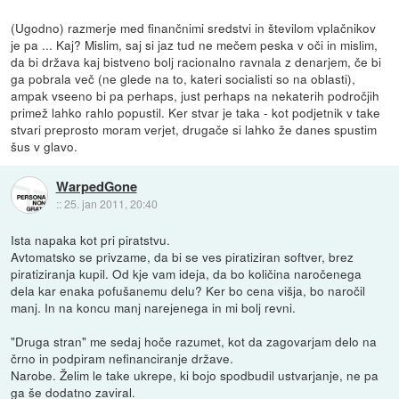
(Ugodno) razmerje med finančnimi sredstvi in številom vplačnikov
je pa ... Kaj? Mislim, saj si jaz tud ne mečem peska v oči in mislim,
da bi država kaj bistveno bolj racionalno ravnala z denarjem, če bi
ga pobrala več (ne glede na to, kateri socialisti so na oblasti),
ampak vseeno bi pa perhaps, just perhaps na nekaterih področjih
primež lahko rahlo popustil. Ker stvar je taka - kot podjetnik v take
stvari preprosto moram verjet, drugače si lahko že danes spustim
šus v glavo.
WarpedGone
::
25. jan 2011, 20:40
Ista napaka kot pri piratstvu.
Avtomatsko se privzame, da bi se ves piratiziran softver, brez
piratiziranja kupil. Od kje vam ideja, da bo količina naročenega
dela kar enaka pofušanemu delu? Ker bo cena višja, bo naročil
manj. In na koncu manj narejenega in mi bolj revni.
"Druga stran" me sedaj hoče razumet, kot da zagovarjam delo na
črno in podpiram nefinanciranje države.
Narobe. Želim le take ukrepe, ki bojo spodbudil ustvarjanje, ne pa
ga še dodatno zaviral.