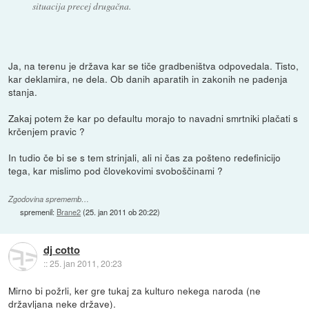
situacija precej drugačna.
Ja, na terenu je država kar se tiče gradbeništva odpovedala. Tisto,
kar deklamira, ne dela. Ob danih aparatih in zakonih ne padenja
stanja.
Zakaj potem že kar po defaultu morajo to navadni smrtniki plačati s
krčenjem pravic ?
In tudio če bi se s tem strinjali, ali ni čas za pošteno redefinicijo
tega, kar mislimo pod človekovimi svoboščinami ?
Zgodovina sprememb…
spremenil:
Brane2
(
25. jan 2011 ob 20:22
)
dj cotto
::
25. jan 2011, 20:23
Mirno bi požrli, ker gre tukaj za kulturo nekega naroda (ne
državljana neke države).