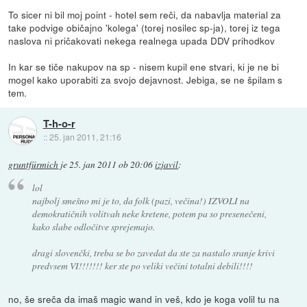
To sicer ni bil moj point - hotel sem reči, da nabavlja material za
take podvige običajno 'kolega' (torej nosilec sp-ja), torej iz tega
naslova ni pričakovati nekega realnega upada DDV prihodkov
In kar se tiče nakupov na sp - nisem kupil ene stvari, ki je ne bi
mogel kako uporabiti za svojo dejavnost. Jebiga, se ne špilam s
tem.
T-h-o-r
::
25. jan 2011, 21:16
gruntfürmich
je
25. jan 2011 ob 20:06
izjavil
:
lol
najbolj smešno mi je to, da folk (pazi, večina!) IZVOLI na
demokratičnih volitvah neke kretene, potem pa so presenečeni,
kako slabe odločitve sprejemajo.
dragi slovenčki, treba se bo zavedat da ste za nastalo sranje krivi
predvsem VI!!!!!!! ker ste po veliki večini totalni debili!!!!
no, še sreča da imaš magic wand in veš, kdo je koga volil tu na