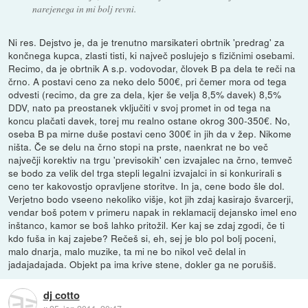
narejenega in mi bolj revni.
Ni res. Dejstvo je, da je trenutno marsikateri obrtnik 'predrag' za
končnega kupca, zlasti tisti, ki največ poslujejo s fizičnimi osebami.
Recimo, da je obrtnik A s.p. vodovodar, človek B pa dela te reči na
črno. A postavi ceno za neko delo 500€, pri čemer mora od tega
odvesti (recimo, da gre za dela, kjer še velja 8,5% davek) 8,5%
DDV, nato pa preostanek vključiti v svoj promet in od tega na
koncu plačati davek, torej mu realno ostane okrog 300-350€. No,
oseba B pa mirne duše postavi ceno 300€ in jih da v žep. Nikome
ništa. Če se delu na črno stopi na prste, naenkrat ne bo več
največji korektiv na trgu 'previsokih' cen izvajalec na črno, temveč
se bodo za velik del trga stepli legalni izvajalci in si konkurirali s
ceno ter kakovostjo opravljene storitve. In ja, cene bodo šle dol.
Verjetno bodo vseeno nekoliko višje, kot jih zdaj kasirajo švarcerji,
vendar boš potem v primeru napak in reklamacij dejansko imel eno
inštanco, kamor se boš lahko pritožil. Ker kaj se zdaj zgodi, če ti
kdo fuša in kaj zajebe? Rečeš si, eh, sej je blo pol bolj poceni,
malo dnarja, malo muzike, ta mi ne bo nikol več delal in
jadajadajada. Objekt pa ima krive stene, dokler ga ne porušiš.
dj cotto