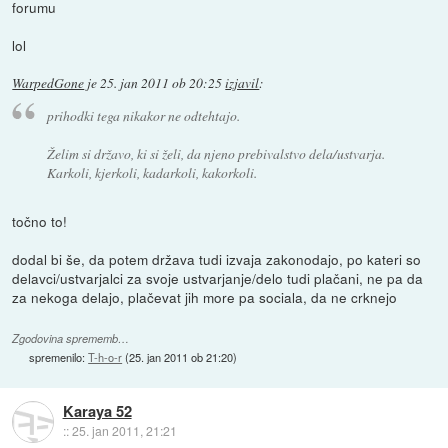
forumu
lol
WarpedGone
je
25. jan 2011 ob 20:25
izjavil
:
prihodki tega nikakor ne odtehtajo.
Želim si državo, ki si želi, da njeno prebivalstvo dela/ustvarja.
Karkoli, kjerkoli, kadarkoli, kakorkoli.
točno to!
dodal bi še, da potem država tudi izvaja zakonodajo, po kateri so
delavci/ustvarjalci za svoje ustvarjanje/delo tudi plačani, ne pa da
za nekoga delajo, plačevat jih more pa sociala, da ne crknejo
Zgodovina sprememb…
spremenilo:
T-h-o-r
(
25. jan 2011 ob 21:20
)
Karaya 52
::
25. jan 2011, 21:21