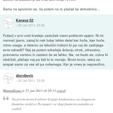
Samo ne spomnim se, če potem na to plačaš še dohodnino...
Karaya 52
::
25. jan 2011, 20:36
Fušarji v prvi vrsti kradejo zaslužek vsem poštenim spjem. Ni mi
namreč jasno, zakaj bi nek fušar lahko delal kar hoče, kjer hoče,
mimo vsega, a tistemu za tekočim trakom bi pa naj do zadnjega
evra odvedli? Naj se potem odrečejo šolanju otrok, zdravstvu,
pravnemu varstvu in cestam če se lahko. Ne, ne bodo se, cukre bi
obdržali, plačajo naj pa tisti ki to morajo. Bruto bruto, takoj za,
ampak samo za vse ali pa nobenega. Kar je vmes je nepravično.
djordjevic
::
25. jan 2011, 20:38
WarpedGone
je
25. jan 2011 ob 20:33
izjavil
:
Na prvem mestu kvaliteto dviguje konkurenca, na drugem pa
finančna sredstva. Pa magari vse skup financira natanko en
osebek.