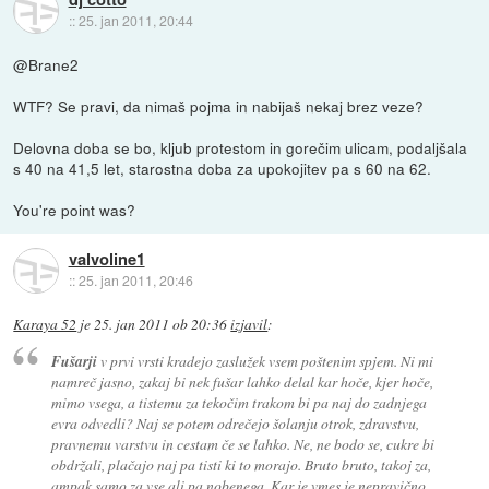
::
25. jan 2011, 20:44
@Brane2
WTF? Se pravi, da nimaš pojma in nabijaš nekaj brez veze?
Delovna doba se bo, kljub protestom in gorečim ulicam, podaljšala
s 40 na 41,5 let, starostna doba za upokojitev pa s 60 na 62.
You're point was?
valvoline1
::
25. jan 2011, 20:46
Karaya 52
je
25. jan 2011 ob 20:36
izjavil
:
Fušarji
v prvi vrsti kradejo zaslužek vsem poštenim spjem. Ni mi
namreč jasno, zakaj bi nek fušar lahko delal kar hoče, kjer hoče,
mimo vsega, a tistemu za tekočim trakom bi pa naj do zadnjega
evra odvedli? Naj se potem odrečejo šolanju otrok, zdravstvu,
pravnemu varstvu in cestam če se lahko. Ne, ne bodo se, cukre bi
obdržali, plačajo naj pa tisti ki to morajo. Bruto bruto, takoj za,
ampak samo za vse ali pa nobenega. Kar je vmes je nepravično.