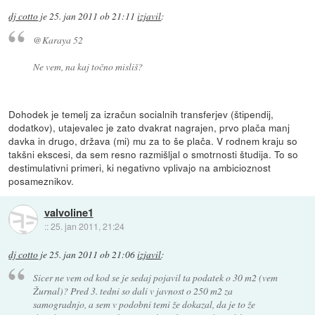
dj cotto
je
25. jan 2011 ob 21:11
izjavil
:
@Karaya 52
Ne vem, na kaj točno misliš?
Dohodek je temelj za izračun socialnih transferjev (štipendij,
dodatkov), utajevalec je zato dvakrat nagrajen, prvo plača manj
davka in drugo, država (mi) mu za to še plača. V rodnem kraju so
takšni ekscesi, da sem resno razmišljal o smotrnosti študija. To so
destimulativni primeri, ki negativno vplivajo na ambicioznost
posameznikov.
valvoline1
::
25. jan 2011, 21:24
dj cotto
je
25. jan 2011 ob 21:06
izjavil
:
Sicer ne vem od kod se je sedaj pojavil ta podatek o 30 m2 (vem
Žurnal)? Pred 3. tedni so dali v javnost o 250 m2 za
samogradnjo, a sem v podobni temi že dokazal, da je to že