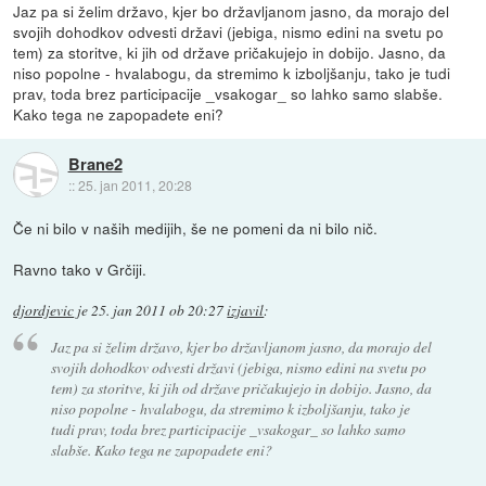
Jaz pa si želim državo, kjer bo državljanom jasno, da morajo del
svojih dohodkov odvesti državi (jebiga, nismo edini na svetu po
tem) za storitve, ki jih od države pričakujejo in dobijo. Jasno, da
niso popolne - hvalabogu, da stremimo k izboljšanju, tako je tudi
prav, toda brez participacije _vsakogar_ so lahko samo slabše.
Kako tega ne zapopadete eni?
Brane2
::
25. jan 2011, 20:28
Če ni bilo v naših medijih, še ne pomeni da ni bilo nič.
Ravno tako v Grčiji.
djordjevic
je
25. jan 2011 ob 20:27
izjavil
:
Jaz pa si želim državo, kjer bo državljanom jasno, da morajo del
svojih dohodkov odvesti državi (jebiga, nismo edini na svetu po
tem) za storitve, ki jih od države pričakujejo in dobijo. Jasno, da
niso popolne - hvalabogu, da stremimo k izboljšanju, tako je
tudi prav, toda brez participacije _vsakogar_ so lahko samo
slabše. Kako tega ne zapopadete eni?