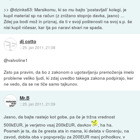
>> @dzinks63: Marsikomu, ki so mu bajto 'postavljali' kolegi, je
kupil material sp na račun (z znižano stopnjo davka, jasno) ...
Zdej pa bodi mož in priznaj, da ti v svoji poštenosti na svoj s.p. še
nisi kupil ničesar, kar tja po naravi stvari ne spada.
dj cotto
::
25. jan 2011, 21:08
@valvoline1
Zato pa pravim, da bo z zakonom o ugotavljanju premoženja imelo
probleme veliko ljudi, ki zdaj uvedbo takega zakona podpirajo, ker
ne vedo, da se ne tiče samo tajkunov.
Mr.B
::
25. jan 2011, 21:09
Jasno, da bajte rastejo kot gobe, pa če je tržna vrednost
500kEUR, je verjetno vsaj 200kEUR, davkov
, ha ha.
Posmeh je ta, da če gresta ata in mama, ki delata v Gorenju, na
zavod, dobita oba v popvprečju za 200EUR manj prihodkov, v