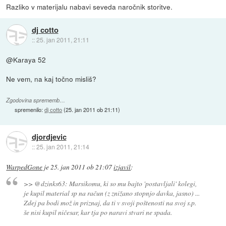
Razliko v materijalu nabavi seveda naročnik storitve.
dj cotto
::
25. jan 2011, 21:11
@Karaya 52
Ne vem, na kaj točno misliš?
Zgodovina sprememb…
spremenilo:
dj cotto
(
25. jan 2011 ob 21:11
)
djordjevic
::
25. jan 2011, 21:14
WarpedGone
je
25. jan 2011 ob 21:07
izjavil
:
>> @dzinks63: Marsikomu, ki so mu bajto 'postavljali' kolegi,
je kupil material sp na račun (z znižano stopnjo davka, jasno) ...
Zdej pa bodi mož in priznaj, da ti v svoji poštenosti na svoj s.p.
še nisi kupil ničesar, kar tja po naravi stvari ne spada.