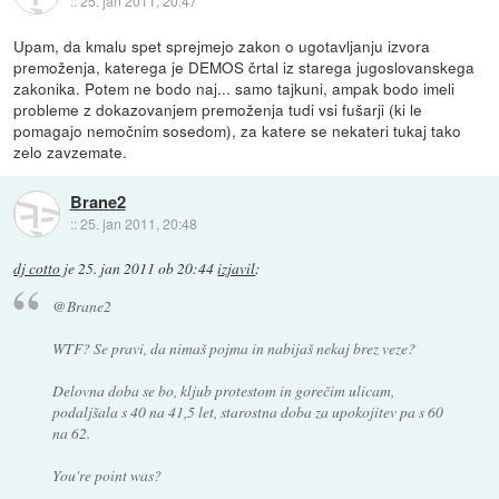
::
25. jan 2011, 20:47
Upam, da kmalu spet sprejmejo zakon o ugotavljanju izvora
premoženja, katerega je DEMOS črtal iz starega jugoslovanskega
zakonika. Potem ne bodo naj... samo tajkuni, ampak bodo imeli
probleme z dokazovanjem premoženja tudi vsi fušarji (ki le
pomagajo nemočnim sosedom), za katere se nekateri tukaj tako
zelo zavzemate.
Brane2
::
25. jan 2011, 20:48
dj cotto
je
25. jan 2011 ob 20:44
izjavil
:
@Brane2
WTF? Se pravi, da nimaš pojma in nabijaš nekaj brez veze?
Delovna doba se bo, kljub protestom in gorečim ulicam,
podaljšala s 40 na 41,5 let, starostna doba za upokojitev pa s 60
na 62.
You're point was?