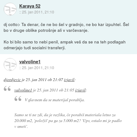
Karaya 52
::
25. jan 2011, 21:10
dj cotto> Ta denar, če ne bo šel v gradnjo, ne bo kar izpuhtel. Šel
bo v druge oblike potrošnje ali v varčevanje.
Ko bi bilo samo to nebi penil, ampak veš da se na teh podlagah
odmerjajo tudi socialni transferji.
valvoline1
::
25. jan 2011, 21:10
djordjevic
je
25. jan 2011 ob 21:07
izjavil
:
valvoline1
je
25. jan 2011 ob 21:05
izjavil
:
V glavnem da se materijal porablja.
Samo se ti ne zdi, da je razlika, če porabiš materiala letno za
20.000 m2, 'položiš' pa ga za 5.000 m2? 'Ups, ostalo mi je padlo
v smeti'.