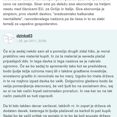
cono ne zanimajo. Sicer smo po deležu sive ekonomije na tretjem
mestu med članicami EU, za Grčijo in Italijo. Siva ekonomija je
simptom, prvo visokih davkov, "sredozemsko balkanske
mentalitete", razvodenelega nadzora pa še česa in to so slabi
temelji za uspešno gospodarstvo.
dzinks63
::
25. jan 2011, 20:56
Če si je sedaj nekdo sam ali s pomočjo drugih zidal hišo, je moral
praktično ves material kupiti. In za ta material je seveda plačal
pripadajoči ddv. In tega davka iz tega naslova se je nabralo
ogromno. Če se bo sedaj to spremenilo tako kot se predvideva,
bodo ljudje težje oziroma manj šli v takšne gradbene investicije,
enostavno gradilo in renoviralo se bo manj. Izgubo bo imela država
in to ne majhno izpad davka bo velik. Dolgoročno gledano bodo še
večja pomanjkanja stanovanj, še več ljudi bo na socialnem dnu, saj
so si na tak način krpali osiromašen proračun. In vse kar so na tak
način zaslužili so tudi zapravili.
Da bi kdo takšen denar varčeval, takšnih ni. In zopet je država ob
dodaten davek, katerega bi ljudje plačevali za karkoli bi pač kupili.
Sedaj bo še večji pritisk na socialo in to bo še bolj scuzalo državo