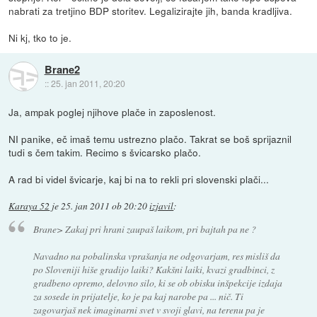
nabrati za tretjino BDP storitev. Legalizirajte jih, banda kradljiva.
Ni kj, tko to je.
Brane2
::
25. jan 2011, 20:20
Ja, ampak poglej njihove plače in zaposlenost.
NI panike, eč imaš temu ustrezno plačo. Takrat se boš sprijaznil
tudi s čem takim. Recimo s švicarsko plačo.
A rad bi videl švicarje, kaj bi na to rekli pri slovenski plači...
Karaya 52
je
25. jan 2011 ob 20:20
izjavil
:
Brane> Zakaj pri hrani zaupaš laikom, pri bajtah pa ne ?
Navadno na pobalinska vprašanja ne odgovarjam, res misliš da
po Sloveniji hiše gradijo laiki? Kakšni laiki, kvazi gradbinci, z
gradbeno opremo, delovno silo, ki se ob obisku inšpekcije izdaja
za sosede in prijatelje, ko je pa kaj narobe pa ... nič. Ti
zagovarjaš nek imaginarni svet v svoji glavi, na terenu pa je