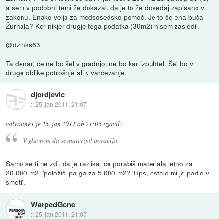
a sem v podobni temi že dokazal, da je to že dosedaj zapisano v
zakonu. Enako velja za medsosedsko pomoč. Je to še ena buča
Žurnala? Ker nikjer drugje tega podatka (30m2) nisem zasledil.
@dzinks63
Ta denar, če ne bo šel v gradnjo, ne bo kar izpuhtel. Šel bo v
druge oblike potrošnje ali v varčevanje.
djordjevic
::
25. jan 2011, 21:07
valvoline1
je
25. jan 2011 ob 21:05
izjavil
:
V glavnem da se materijal porablja.
Samo se ti ne zdi, da je razlika, če porabiš materiala letno za
20.000 m2, 'položiš' pa ga za 5.000 m2? 'Ups, ostalo mi je padlo v
smeti'.
WarpedGone
::
25. jan 2011, 21:07