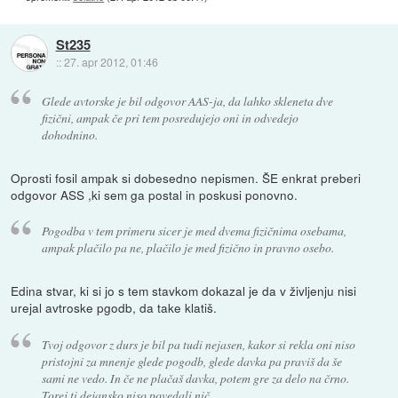
St235
::
27. apr 2012, 01:46
Glede avtorske je bil odgovor AAS-ja, da lahko skleneta dve
fizični, ampak če pri tem posredujejo oni in odvedejo
dohodnino.
Oprosti fosil ampak si dobesedno nepismen. ŠE enkrat preberi
odgovor ASS ,ki sem ga postal in poskusi ponovno.
Pogodba v tem primeru sicer je med dvema fizičnima osebama,
ampak plačilo pa ne, plačilo je med fizično in pravno osebo.
Edina stvar, ki si jo s tem stavkom dokazal je da v življenju nisi
urejal avtroske pgodb, da take klatiš.
Tvoj odgovor z durs je bil pa tudi nejasen, kakor si rekla oni niso
pristojni za mnenje glede pogodb, glede davka pa praviš da še
sami ne vedo. In če ne plačaš davka, potem gre za delo na črno.
Torej ti dejansko niso povedali nič.