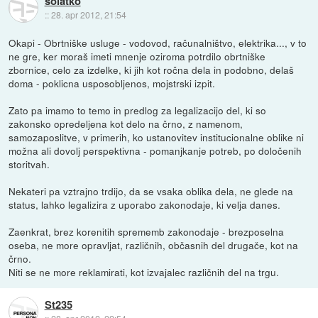
solatko
::
28. apr 2012, 21:54
Okapi - Obrtniške usluge - vodovod, računalništvo, elektrika..., v to
ne gre, ker moraš imeti mnenje oziroma potrdilo obrtniške
zbornice, celo za izdelke, ki jih kot ročna dela in podobno, delaš
doma - poklicna usposobljenos, mojstrski izpit.
Zato pa imamo to temo in predlog za legalizacijo del, ki so
zakonsko opredeljena kot delo na črno, z namenom,
samozaposlitve, v primerih, ko ustanovitev institucionalne oblike ni
možna ali dovolj perspektivna - pomanjkanje potreb, po določenih
storitvah.
Nekateri pa vztrajno trdijo, da se vsaka oblika dela, ne glede na
status, lahko legalizira z uporabo zakonodaje, ki velja danes.
Zaenkrat, brez korenitih sprememb zakonodaje - brezposelna
oseba, ne more opravljat, različnih, občasnih del drugače, kot na
črno.
Niti se ne more reklamirati, kot izvajalec različnih del na trgu.
St235