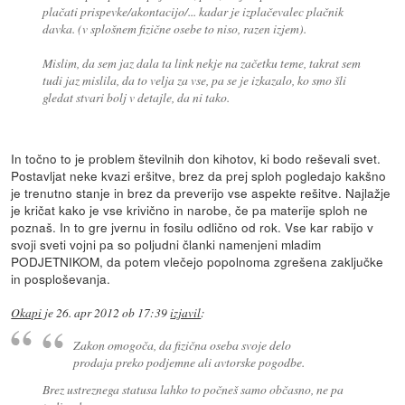
plačati prispevke/akontacijo/... kadar je izplačevalec plačnik
davka. (v splošnem fizične osebe to niso, razen izjem).
Mislim, da sem jaz dala ta link nekje na začetku teme, takrat sem
tudi jaz mislila, da to velja za vse, pa se je izkazalo, ko smo šli
gledat stvari bolj v detajle, da ni tako.
In točno to je problem številnih don kihotov, ki bodo reševali svet.
Postavljat neke kvazi eršitve, brez da prej sploh pogledajo kakšno
je trenutno stanje in brez da preverijo vse aspekte rešitve. Najlažje
je kričat kako je vse krivično in narobe, če pa materije sploh ne
poznaš. In to gre jvernu in fosilu odlično od rok. Vse kar rabijo v
svoji sveti vojni pa so poljudni članki namenjeni mladim
PODJETNIKOM, da potem vlečejo popolnoma zgrešena zaključke
in posploševanja.
Okapi
je
26. apr 2012 ob 17:39
izjavil
:
Zakon omogoča, da fizična oseba svoje delo
prodaja preko podjemne ali avtorske pogodbe.
Brez ustreznega statusa lahko to počneš samo občasno, ne pa