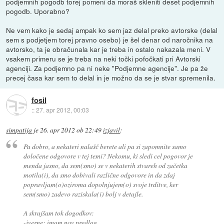
podjemnih pogodb torej pomeni da moraš skleniti deset podjemnih
pogodb. Uporabno?
Ne vem kako je sedaj ampak ko sem jaz delal preko avtorske (delal
sem s podjetjem torej pravno osebo) je šel denar od naročnika na
avtorsko, ta je obračunala kar je treba in ostalo nakazala meni. V
vsakem primeru se je treba na neki točki pofočkati pri Avtorski
agenciji. Za podjemno pa ni neke "Podjemne agencije". Je pa že
precej časa kar sem to delal in je možno da se je stvar spremenila.
fosil
::
27. apr 2012, 00:03
simpatija
je
26. apr 2012 ob 22:49
izjavil
:
Pa dobro, a nekateri nalašč berete ali pa si zapomnite samo
določene odgovore v tej temi? Nekomu, ki sledi cel pogovor je
menda jasno, da sem(smo) se v nekaterih stvareh od začetka
motila(i), da smo dobivali različne odgovore in da zdaj
popravljam(o)oziroma dopolnjujem(o) svoje trditve, ker
sem(smo) zadevo raziskala(i) bolj v detajle.
A skrajšam tok dogodkov:
-jverne: imam nov predlog