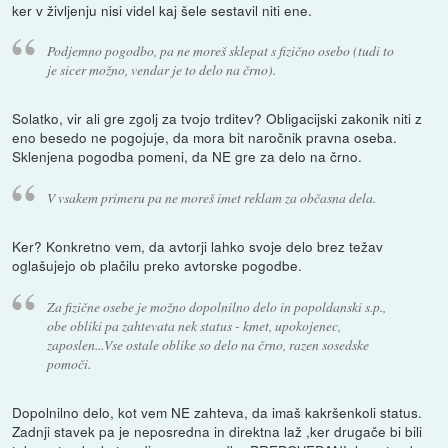
ker v življenju nisi videl kaj šele sestavil niti ene.
Podjemno pogodbo, pa ne moreš sklepat s fizično osebo (tudi to
je sicer možno, vendar je to delo na črno).
Solatko, vir ali gre zgolj za tvojo trditev? Obligacijski zakonik niti z
eno besedo ne pogojuje, da mora bit naročnik pravna oseba.
Sklenjena pogodba pomeni, da NE gre za delo na črno.
V vsakem primeru pa ne moreš imet reklam za občasna dela.
Ker? Konkretno vem, da avtorji lahko svoje delo brez težav
oglašujejo ob plačilu preko avtorske pogodbe.
Za fizične osebe je možno dopolnilno delo in popoldanski s.p.,
obe obliki pa zahtevata nek status - kmet, upokojenec,
zaposlen...Vse ostale oblike so delo na črno, razen sosedske
pomoči.
Dopolnilno delo, kot vem NE zahteva, da imaš kakršenkoli status.
Zadnji stavek pa je neposredna in direktna laž ,ker drugače bi bili