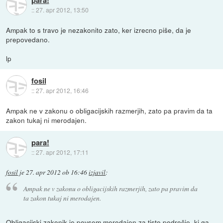
::
27. apr 2012, 13:50
Ampak to s travo je nezakonito zato, ker izrecno piše, da je
prepovedano.
lp
fosil
::
27. apr 2012, 16:46
Ampak ne v zakonu o obligacijskih razmerjih, zato pa pravim da ta
zakon tukaj ni merodajen.
para!
::
27. apr 2012, 17:11
fosil
je
27. apr 2012 ob 16:46
izjavil
:
Ampak ne v zakonu o obligacijskih razmerjih, zato pa pravim da
ta zakon tukaj ni merodajen.
Obligacijski zakonik je povsem merodajen za tisto področje, ki ga