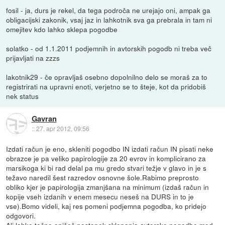
fosil - ja, durs je rekel, da tega področa ne urejajo oni, ampak ga
obligacijski zakonik, vsaj jaz in lahkotnik sva ga prebrala in tam ni
omejitev kdo lahko sklepa pogodbe
solatko - od 1.1.2011 podjemnih in avtorskih pogodb ni treba več
prijavljati na zzzs
lakotnik29 - če opravljaš osebno dopolnilno delo se moraš za to
registrirati na upravni enoti, verjetno se to šteje, kot da pridobiš
nek status
Gavran
::
27. apr 2012, 09:56
Izdati račun je eno, skleniti pogodbo IN izdati račun IN pisati neke
obrazce je pa veliko papirologije za 20 evrov in komplicirano za
marsikoga ki bi rad delal pa mu gredo stvari težje v glavo in je s
težavo naredil šest razredov osnovne šole.Rabimo preprosto
obliko kjer je papirologija zmanjšana na minimum (izdaš račun in
kopije vseh izdanih v enem mesecu neseš na DURS in to je
vse).Bomo videli, kaj res pomeni podjemna pogodba, ko pridejo
odgovori.
Ali lahko točno opišeš postopek sklepanja avtorske pogodbe med