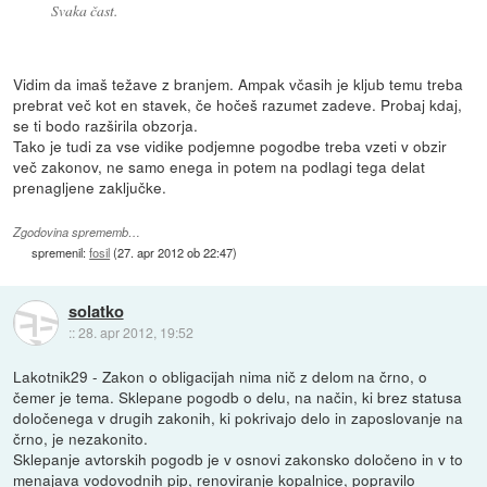
Svaka čast.
Vidim da imaš težave z branjem. Ampak včasih je kljub temu treba
prebrat več kot en stavek, če hočeš razumet zadeve. Probaj kdaj,
se ti bodo razširila obzorja.
Tako je tudi za vse vidike podjemne pogodbe treba vzeti v obzir
več zakonov, ne samo enega in potem na podlagi tega delat
prenagljene zaključke.
Zgodovina sprememb…
spremenil:
fosil
(
27. apr 2012 ob 22:47
)
solatko
::
28. apr 2012, 19:52
Lakotnik29 - Zakon o obligacijah nima nič z delom na črno, o
čemer je tema. Sklepane pogodb o delu, na način, ki brez statusa
določenega v drugih zakonih, ki pokrivajo delo in zaposlovanje na
črno, je nezakonito.
Sklepanje avtorskih pogodb je v osnovi zakonsko določeno in v to
menajava vodovodnih pip, renoviranje kopalnice, popravilo