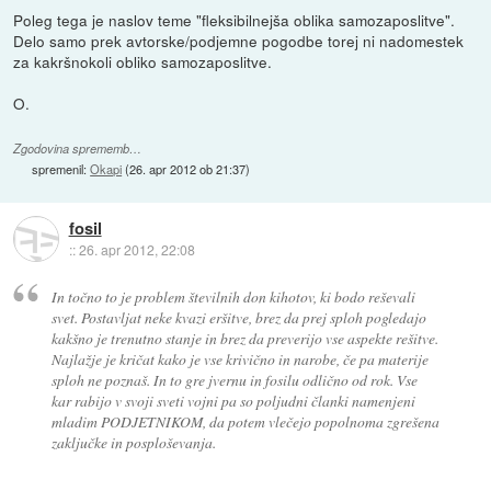
Poleg tega je naslov teme "fleksibilnejša oblika samozaposlitve".
Delo samo prek avtorske/podjemne pogodbe torej ni nadomestek
za kakršnokoli obliko samozaposlitve.
O.
Zgodovina sprememb…
spremenil:
Okapi
(
26. apr 2012 ob 21:37
)
fosil
::
26. apr 2012, 22:08
In točno to je problem številnih don kihotov, ki bodo reševali
svet. Postavljat neke kvazi eršitve, brez da prej sploh pogledajo
kakšno je trenutno stanje in brez da preverijo vse aspekte rešitve.
Najlažje je kričat kako je vse krivično in narobe, če pa materije
sploh ne poznaš. In to gre jvernu in fosilu odlično od rok. Vse
kar rabijo v svoji sveti vojni pa so poljudni članki namenjeni
mladim PODJETNIKOM, da potem vlečejo popolnoma zgrešena
zaključke in posploševanja.