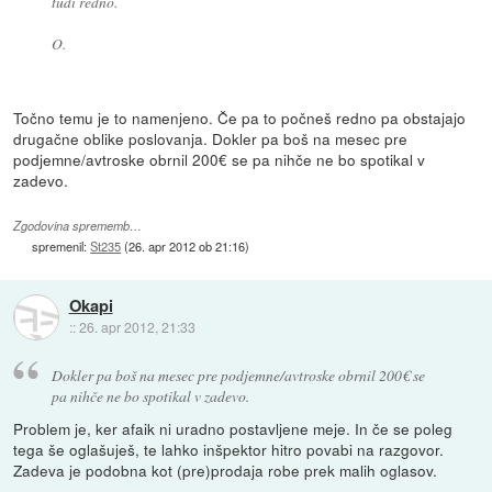
tudi redno.
O.
Točno temu je to namenjeno. Če pa to počneš redno pa obstajajo
drugačne oblike poslovanja. Dokler pa boš na mesec pre
podjemne/avtroske obrnil 200€ se pa nihče ne bo spotikal v
zadevo.
Zgodovina sprememb…
spremenil:
St235
(
26. apr 2012 ob 21:16
)
Okapi
::
26. apr 2012, 21:33
Dokler pa boš na mesec pre podjemne/avtroske obrnil 200€ se
pa nihče ne bo spotikal v zadevo.
Problem je, ker afaik ni uradno postavljene meje. In če se poleg
tega še oglašuješ, te lahko inšpektor hitro povabi na razgovor.
Zadeva je podobna kot (pre)prodaja robe prek malih oglasov.