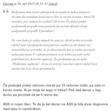
Gavran
je
26. apr 2012 ob 23:51
izjavil
:
Podjemna ima razen omenjenih neznank še nekaj minusov -
recimo da sosedom kosiš travo (ker je ravno sezona). Imaš 10
sosedov, pri vsakem bi zaslužil 20 evrov. Če delaš preko
podjemnih pogodb torej pomeni da moraš skleniti deset
podjemnih pogodb. Uporabno?
Ne vem kako je sedaj ampak ko sem jaz delal preko avtorske
(delal sem s podjetjem torej pravno osebo) je šel denar od
naročnika na avtorsko, ta je obračunala kar je treba in ostalo
nakazala meni. V vsakem primeru se je treba na neki točki
pofočkati pri Avtorski agenciji. Za podjemno pa ni neke
"Podjemne agencije". Je pa že precej časa kar sem to delal in je
možno da se je stvar spremenila.
Če posluješ preko računov moraš pa 10 računov izdat, pa zato ni
konec sveta. Al po tvoje še tega ni treba? Pač daš denar v žep,
dursu pa poročaš če se ti ravno da.
ASS ni nujen člen. To da je šel denar na ASS je bila stvar dogovora
med tabo in naročnikom.