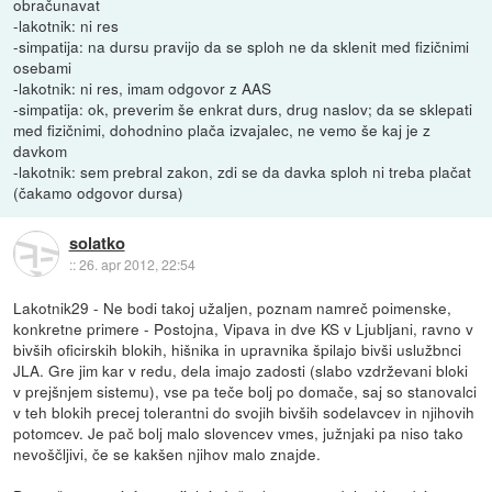
obračunavat
-lakotnik: ni res
-simpatija: na dursu pravijo da se sploh ne da sklenit med fizičnimi
osebami
-lakotnik: ni res, imam odgovor z AAS
-simpatija: ok, preverim še enkrat durs, drug naslov; da se sklepati
med fizičnimi, dohodnino plača izvajalec, ne vemo še kaj je z
davkom
-lakotnik: sem prebral zakon, zdi se da davka sploh ni treba plačat
(čakamo odgovor dursa)
solatko
::
26. apr 2012, 22:54
Lakotnik29 - Ne bodi takoj užaljen, poznam namreč poimenske,
konkretne primere - Postojna, Vipava in dve KS v Ljubljani, ravno v
bivših oficirskih blokih, hišnika in upravnika špilajo bivši uslužbnci
JLA. Gre jim kar v redu, dela imajo zadosti (slabo vzdrževani bloki
v prejšnjem sistemu), vse pa teče bolj po domače, saj so stanovalci
v teh blokih precej tolerantni do svojih bivših sodelavcev in njihovih
potomcev. Je pač bolj malo slovencev vmes, južnjaki pa niso tako
nevoščljivi, če se kakšen njihov malo znajde.