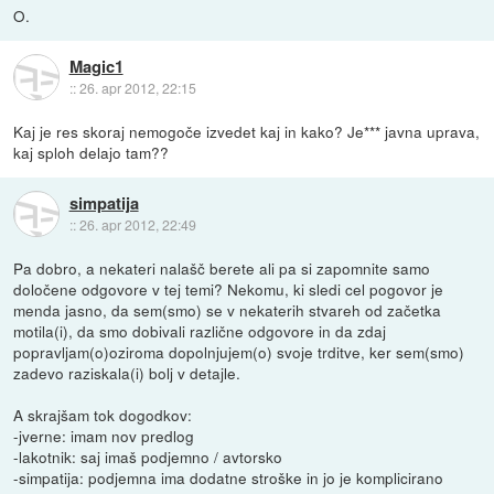
O.
Magic1
::
26. apr 2012, 22:15
Kaj je res skoraj nemogoče izvedet kaj in kako? Je*** javna uprava,
kaj sploh delajo tam??
simpatija
::
26. apr 2012, 22:49
Pa dobro, a nekateri nalašč berete ali pa si zapomnite samo
določene odgovore v tej temi? Nekomu, ki sledi cel pogovor je
menda jasno, da sem(smo) se v nekaterih stvareh od začetka
motila(i), da smo dobivali različne odgovore in da zdaj
popravljam(o)oziroma dopolnjujem(o) svoje trditve, ker sem(smo)
zadevo raziskala(i) bolj v detajle.
A skrajšam tok dogodkov:
-jverne: imam nov predlog
-lakotnik: saj imaš podjemno / avtorsko
-simpatija: podjemna ima dodatne stroške in jo je komplicirano