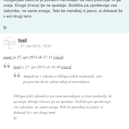
ureja. Droge (trava) tja ne spadajo. Sodišča pa upoštevajo vse
zakonike, ne samo enega. Tebi še marsikaj ni jasno, si dokazal že
v eni drugi temi.
lp
fosil
::
27. apr 2012, 18:20
para!
je
27. apr 2012 ob 17:11
izjavil
:
fosil
je
27. apr 2012 ob 16:46
izjavil
:
Ampak ne v zakonu o obligacijskih razmerjih, zato
pa pravim da ta zakon tukaj ni merodajen.
Obligacijski zakonik je povsem merodajen za tisto področje, ki
ga ureja. Droge (trava) tja ne spadajo. Sodišča pa upoštevajo
vse zakonike, ne samo enega. Tebi še marsikaj ni jasno, si
dokazal že v eni drugi temi.
lp