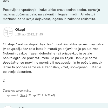
delo.
Postavljeno vprašanje - kako lahko brezposelna oseba, opravlja
različna občasna dela, na zakonit in legalen način. Ali obstoji
možnost, da to svojo dejavnost, legalno in zakonito reklamira.
Okapi
::
28. apr 2012, 21:45
Obstaja "osebno dopolnilno delo". Zaslužiš lahko največ minimalca
(v povprečju čez celo leto) in moraš ga prijavit, to je pa tudi vse.
Nobenih davkov (razen dohodnine) ali prispevkov in ostale
papirologije, če prav razumem. Je pa en zajeb - lahko je samo
, se pravi, ne moreš biti nezaposlen in to početi, ampak
dopolnilno
lahko to počneš samo če si zaposlen, kmet, upokojenec ... Kar je
po svoje absurdno.
O.
Zgodovina sprememb…
spremenil:
Okapi
(
28. apr 2012 ob 21:46
)