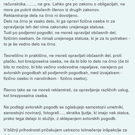
računalnika........, ne gre. Lahko gre po zakonu o obligacijah, ne
more pa pokrit določenih členov iz drugih zakonov.
Reklamiranje dela na črno ni dovoljeno.
Delo na črno je vsako delo, ki ga opravi fizična oseba in za
opravljanje teh del nima zakonsko urejenega statusa.
Tudi po podjemni pogodbi, ne moreš opravljat občasnih del,
fizičnim osebam, če nimaš urejenega statusa, ki je za to potreben -
to je še vedno delo na črno.
Teoretično in praktično, ne moreš opravljati občasnih del, proti
plačilu, kot brezposelna oseba, ne da bi bilo to delo na črno (če bi
bilo to možno, bi bilo večino vodovodne napeljave, narejeno po
avtorskih pogodbah ali podjemnih pogodbah, med izvajalcem -
fizično osebo in naročnikom - fizično osebo).
Ravno tako se ne moreš reklamirati, za opravljanje različnih uslug,
kot brezposelna oseba.
Na podlagi avtorskih pogodb se oglašujejo samostojni umetniki,
samostojni novinarji, fotografi...., skratka ljudje, ki imajo nek status,
preko tega delajo in služijo, z sklepanjem avtorskih pogodb.
V bližnji prihodnosti pričakujem ustrezno tolmačenje inšpekcije za