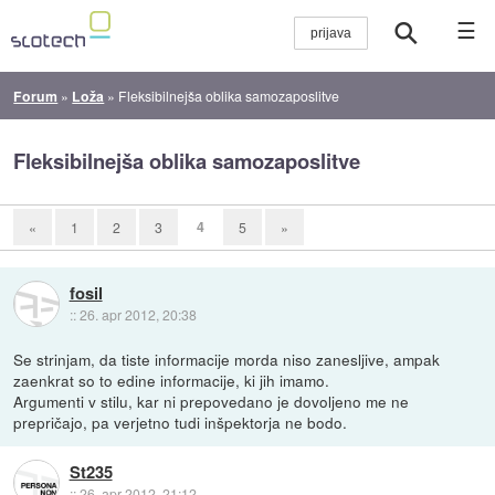
☰
Forum
»
Loža
»
Fleksibilnejša oblika samozaposlitve
Fleksibilnejša oblika samozaposlitve
4
«
1
2
3
5
»
fosil
::
26. apr 2012, 20:38
Se strinjam, da tiste informacije morda niso zanesljive, ampak
zaenkrat so to edine informacije, ki jih imamo.
Argumenti v stilu, kar ni prepovedano je dovoljeno me ne
prepričajo, pa verjetno tudi inšpektorja ne bodo.
St235
::
26. apr 2012, 21:12