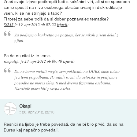
Znaš svoje izjave podkrepiti tudi s kakšnimi viri, ali si se sposoben
samo spustit na nivo osebnega obračunavanj in diskreditacije
vseh, ki se ne strinjajo s tabo?
Ti torej za sebe trdiš da si dober poznavalec tematike?
St235
je
19. apr 2012 ob 07:22
izjavil
:
Za podjemno konkretno ne poznam, ker še nikoli nisem delal z
njimi.
Pa še en citat iz te teme.
simpatija
je
23. apr 2012 ob 09:40
izjavil
:
Da ne bomo mešali megle, sem poklicala na DURS, kako točno
je s temi pogodbami. Povedali so mi, da avtorske in podjemne
pogodbe ne moreš skleniti med dvema fizičnima osebama.
Naročnik mora biti pravna oseba.
Okapi
::
26. apr 2012, 22:10
Resnici na ljubo je treba povedati, da ne bi bilo prvič, da so na
Dursu kaj napačno povedali.