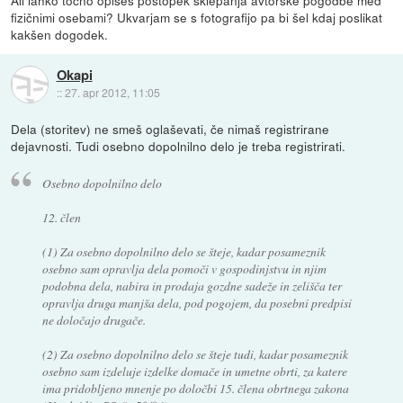
fizičnimi osebami? Ukvarjam se s fotografijo pa bi šel kdaj poslikat
kakšen dogodek.
Okapi
::
27. apr 2012, 11:05
Dela (storitev) ne smeš oglaševati, če nimaš registrirane
dejavnosti. Tudi osebno dopolnilno delo je treba registrirati.
Osebno dopolnilno delo
12. člen
(1) Za osebno dopolnilno delo se šteje, kadar posameznik
osebno sam opravlja dela pomoči v gospodinjstvu in njim
podobna dela, nabira in prodaja gozdne sadeže in zelišča ter
opravlja druga manjša dela, pod pogojem, da posebni predpisi
ne določajo drugače.
(2) Za osebno dopolnilno delo se šteje tudi, kadar posameznik
osebno sam izdeluje izdelke domače in umetne obrti, za katere
ima pridobljeno mnenje po določbi 15. člena obrtnega zakona