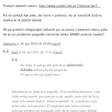
Preberi sledeči zakon:
http://www.uradni-list.si/1/objava.jsp?...
Pa mi pokaži kje piše, da mora v priemru, ko je naročnik fizična
oseba le ta plačat davek.
Ali pa preberi obligacijski zakonik pa mi povej v katerem členu piše
da je pri podjemni pogodbi naročnik lahko SAMO pravna oseba?
simpatija
je
26. apr 2012 ob 18:09
izjavil
:
fosil
je
26. apr 2012 ob 17:45
izjavil
:
Na linku, ki sem ga dal, piše da je
izplačevalec
dohodka
dolžan plačati prispevke.
To zate ni dovolj eksplicitno?
Informacije na linku niso popolne. To je problem interneta, vsak
lahko nekaj napiše, povzame po svoje, napiše samo tisti del ki je
zanje relevanten (link je "mladi podjetnik" in za podjetja velja
točno tako, kot tam piše). Če pogledaš sam zakon oziroma
ustrezne predpise ali pojasnila, piše, da je izplačevalec dolžan