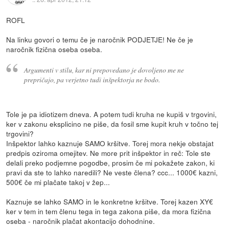
ROFL
Na linku govori o temu če je naročnik PODJETJE! Ne če je
naročnik fizična oseba oseba.
Argumenti v stilu, kar ni prepovedano je dovoljeno me ne
prepričajo, pa verjetno tudi inšpektorja ne bodo.
Tole je pa idiotizem dneva. A potem tudi kruha ne kupiš v trgovini,
ker v zakonu eksplicino ne piše, da fosil sme kupit kruh v točno tej
trgovini?
Inšpektor lahko kaznuje SAMO kršitve. Torej mora nekje obstajat
predpis oziroma omejitev. Ne more prit inšpektor in reč: Tole ste
delali preko podjemne pogodbe, prosim če mi pokažete zakon, ki
pravi da ste to lahko naredili? Ne veste člena? ccc... 1000€ kazni,
500€ če mi plačate takoj v žep...
Kaznuje se lahko SAMO in le konkretne kršitve. Torej kazen XY€
ker v tem in tem členu tega in tega zakona piše, da mora fizična
oseba - naročnik plačat akontacijo dohodnine.