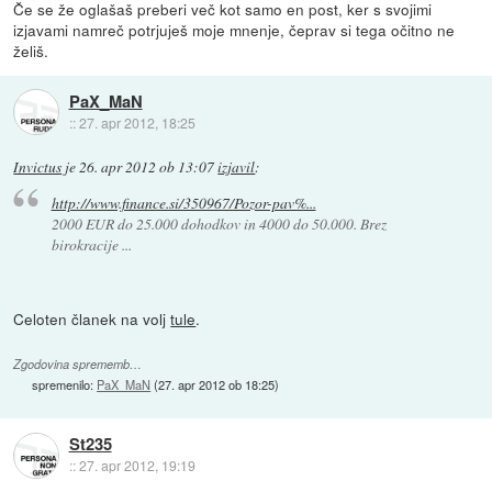
Če se že oglašaš preberi več kot samo en post, ker s svojimi
izjavami namreč potrjuješ moje mnenje, čeprav si tega očitno ne
želiš.
PaX_MaN
::
27. apr 2012, 18:25
Invictus
je
26. apr 2012 ob 13:07
izjavil
:
http://www.finance.si/350967/Pozor-pav%...
2000 EUR do 25.000 dohodkov in 4000 do 50.000. Brez
birokracije ...
Celoten članek na volj
tule
.
Zgodovina sprememb…
spremenilo:
PaX_MaN
(
27. apr 2012 ob 18:25
)
St235
::
27. apr 2012, 19:19