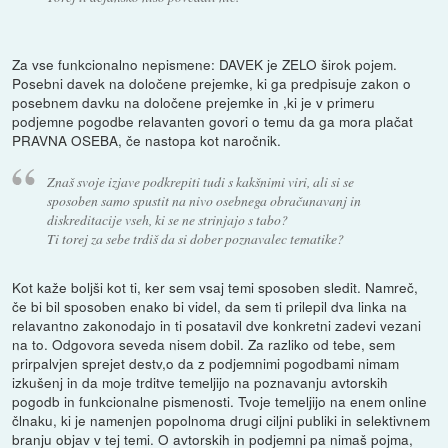
Za vse funkcionalno nepismene: DAVEK je ZELO širok pojem.
Posebni davek na določene prejemke, ki ga predpisuje zakon o
posebnem davku na določene prejemke in ,ki je v primeru
podjemne pogodbe relavanten govori o temu da ga mora plačat
PRAVNA OSEBA, če nastopa kot naročnik.
Znaš svoje izjave podkrepiti tudi s kakšnimi viri, ali si se
sposoben samo spustit na nivo osebnega obračunavanj in
diskreditacije vseh, ki se ne strinjajo s tabo?
Ti torej za sebe trdiš da si dober poznavalec tematike?
Kot kaže boljši kot ti, ker sem vsaj temi sposoben sledit. Namreč,
če bi bil sposoben enako bi videl, da sem ti prilepil dva linka na
relavantno zakonodajo in ti posatavil dve konkretni zadevi vezani
na to. Odgovora seveda nisem dobil. Za razliko od tebe, sem
prirpalvjen sprejet destv,o da z podjemnimi pogodbami nimam
izkušenj in da moje trditve temeljijo na poznavanju avtorskih
pogodb in funkcionalne pismenosti. Tvoje temeljijo na enem online
člnaku, ki je namenjen popolnoma drugi ciljni publiki in selektivnem
branju objav v tej temi. O avtorskih in podjemni pa nimaš pojma,