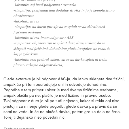
-lakotnik: saj imaš podjemno / avtorsko
-simpatija: podjemna ima dodatne stroške in jo je komplicirano
obračunavat
-lakotnik: ni res
-simpatija: na dursu pravijo da se sploh ne da sklenit med
fizičnimi osebami
-lakotnik: ni res, imam odgovor z AAS
-simpatija: ok, preverim še enkrat durs, drug naslov; da se
sklepati med fizičnimi, dohodnino plača izvajalec, ne vemo še
kaj je z davkom
-lakotnik: sem prebral zakon, zdi se da davka sploh ni treba
plačat (čakamo odgovor dursa)
Glede avtorske je bil odgovor AAS-ja, da lahko skleneta dve fizični,
ampak če pri tem posredujejo oni in odvedejo dohodnino.
Pogodba v tem primeru sicer je med dvema fizičnima osebama,
ampak plačilo pa ne, plačilo je med fizično in pravno osebo.
Tvoj odgovor z durs je bil pa tudi nejasen, kakor si rekla oni niso
pristojni za mnenje glede pogodb, glede davka pa praviš da še
sami ne vedo. In če ne plačaš davka, potem gre za delo na črno.
Torej ti dejansko niso povedali nič.
Zgodovina sprememb…