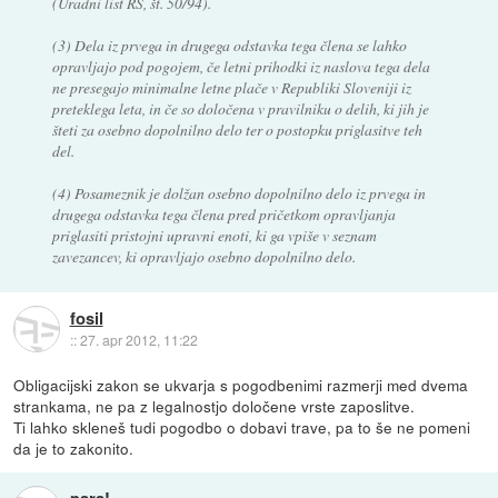
(Uradni list RS, št. 50/94).
(3) Dela iz prvega in drugega odstavka tega člena se lahko
opravljajo pod pogojem, če letni prihodki iz naslova tega dela
ne presegajo minimalne letne plače v Republiki Sloveniji iz
preteklega leta, in če so določena v pravilniku o delih, ki jih je
šteti za osebno dopolnilno delo ter o postopku priglasitve teh
del.
(4) Posameznik je dolžan osebno dopolnilno delo iz prvega in
drugega odstavka tega člena pred pričetkom opravljanja
priglasiti pristojni upravni enoti, ki ga vpiše v seznam
zavezancev, ki opravljajo osebno dopolnilno delo.
fosil
::
27. apr 2012, 11:22
Obligacijski zakon se ukvarja s pogodbenimi razmerji med dvema
strankama, ne pa z legalnostjo določene vrste zaposlitve.
Ti lahko skleneš tudi pogodbo o dobavi trave, pa to še ne pomeni
da je to zakonito.
para!