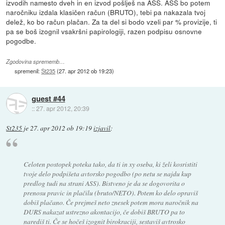
izvodih namesto dveh in en izvod pošlješ na ASS. ASS bo potem
naročniku izdala klasičen račun (BRUTO), tebi pa nakazala tvoj
delež, ko bo račun plačan. Za ta del si bodo vzeli par % provizije, ti
pa se boš izognil vsakršni papirologiji, razen podpisu osnovne
pogodbe.
Zgodovina sprememb…
spremenil:
St235
(
27. apr 2012 ob 19:23
)
guest #44
::
27. apr 2012, 20:39
St235
je
27. apr 2012 ob 19:19
izjavil
:
Celoten postopek poteka tako, da ti in xy oseba, ki želi kosristiti
tvoje delo podpišeta avtorsko pogodbo (po netu se najdu kup
predlog tudi na strani ASS). Bistveno je da se dogovorita o
prenosu pravic in plačilu (bruto/NETO). Potem ko delo opraviš
dobiš plačano. Če prejmeš neto znesek potem mora naročnik na
DURS nakazat ustrezno akontacijo, če dobiš BRUTO pa to
narediš ti. Če se hočeš izognit birokraciji, sestaviš avtrosko