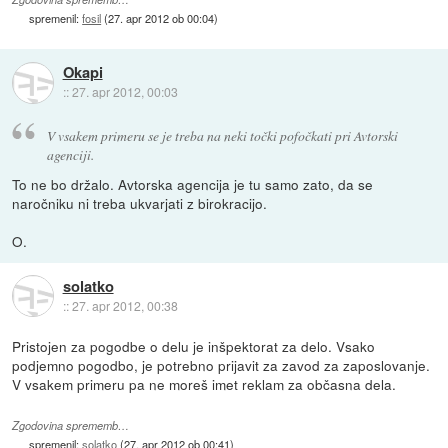
spremenil:
fosil
(
27. apr 2012 ob 00:04
)
Okapi
::
27. apr 2012, 00:03
V vsakem primeru se je treba na neki točki pofočkati pri Avtorski
agenciji.
To ne bo držalo. Avtorska agencija je tu samo zato, da se
naročniku ni treba ukvarjati z birokracijo.
O.
solatko
::
27. apr 2012, 00:38
Pristojen za pogodbe o delu je inšpektorat za delo. Vsako
podjemno pogodbo, je potrebno prijavit za zavod za zaposlovanje.
V vsakem primeru pa ne moreš imet reklam za občasna dela.
Zgodovina sprememb…
spremenil:
solatko
(
27. apr 2012 ob 00:41
)