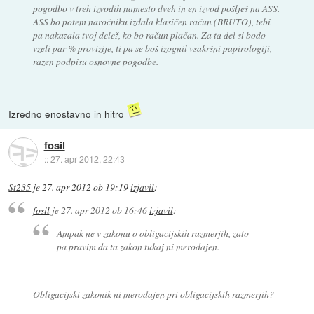
pogodbo v treh izvodih namesto dveh in en izvod pošlješ na ASS.
ASS bo potem naročniku izdala klasičen račun (BRUTO), tebi
pa nakazala tvoj delež, ko bo račun plačan. Za ta del si bodo
vzeli par % provizije, ti pa se boš izognil vsakršni papirologiji,
razen podpisu osnovne pogodbe.
Izredno enostavno in hitro
fosil
::
27. apr 2012, 22:43
St235
je
27. apr 2012 ob 19:19
izjavil
:
fosil
je
27. apr 2012 ob 16:46
izjavil
:
Ampak ne v zakonu o obligacijskih razmerjih, zato
pa pravim da ta zakon tukaj ni merodajen.
Obligacijski zakonik ni merodajen pri obligacijskih razmerjih?