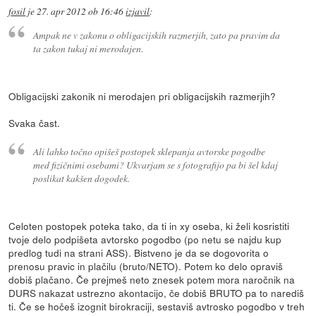
fosil
je
27. apr 2012 ob 16:46
izjavil
:
Ampak ne v zakonu o obligacijskih razmerjih, zato pa pravim da
ta zakon tukaj ni merodajen.
Obligacijski zakonik ni merodajen pri obligacijskih razmerjih?
Svaka čast.
Ali lahko točno opišeš postopek sklepanja avtorske pogodbe
med fizičnimi osebami? Ukvarjam se s fotografijo pa bi šel kdaj
poslikat kakšen dogodek.
Celoten postopek poteka tako, da ti in xy oseba, ki želi kosristiti
tvoje delo podpišeta avtorsko pogodbo (po netu se najdu kup
predlog tudi na strani ASS). Bistveno je da se dogovorita o
prenosu pravic in plačilu (bruto/NETO). Potem ko delo opraviš
dobiš plačano. Če prejmeš neto znesek potem mora naročnik na
DURS nakazat ustrezno akontacijo, če dobiš BRUTO pa to narediš
ti. Če se hočeš izognit birokraciji, sestaviš avtrosko pogodbo v treh