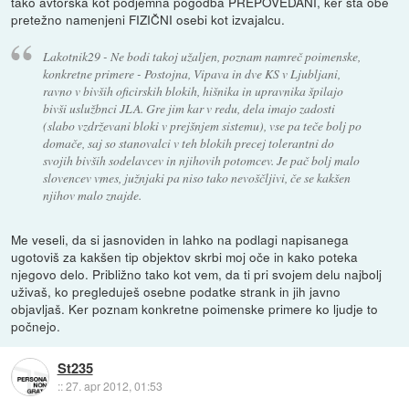
tako avtorska kot podjemna pogodba PREPOVEDANI, ker sta obe
pretežno namenjeni FIZIČNI osebi kot izvajalcu.
Lakotnik29 - Ne bodi takoj užaljen, poznam namreč poimenske,
konkretne primere - Postojna, Vipava in dve KS v Ljubljani,
ravno v bivših oficirskih blokih, hišnika in upravnika špilajo
bivši uslužbnci JLA. Gre jim kar v redu, dela imajo zadosti
(slabo vzdrževani bloki v prejšnjem sistemu), vse pa teče bolj po
domače, saj so stanovalci v teh blokih precej tolerantni do
svojih bivših sodelavcev in njihovih potomcev. Je pač bolj malo
slovencev vmes, južnjaki pa niso tako nevoščljivi, če se kakšen
njihov malo znajde.
Me veseli, da si jasnoviden in lahko na podlagi napisanega
ugotoviš za kakšen tip objektov skrbi moj oče in kako poteka
njegovo delo. Približno tako kot vem, da ti pri svojem delu najbolj
uživaš, ko pregleduješ osebne podatke strank in jih javno
objavljaš. Ker poznam konkretne poimenske primere ko ljudje to
počnejo.
St235
::
27. apr 2012, 01:53