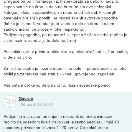
Drugače pa po informacijah iz Inšpektorata za delo, ki nadzira
zaposlovanje na črno in delo na črno (to sta dve nelegalni
kategoriji dela in zaposlitve), za nobeno od teh del, ki sem jih
omenjal v prejšnjih postih, ne moreš sklenit avtorske pogodbe
(lahko jo skleneš, vendar je to vseeno delo na črno in s tem
sankcionirano, če prideš v roke inšpektorju).
Podjemno pogodbo, pa ne moreš sklepat s fizično osebo (tudi to je
sicer možno, vendar je to delo na črno).
Posledično, se v primeru reklamiranja, reklamiraš kot fizična oseba,
ki dela na črno.
Za fizične osebe je možno dopolnilno delo in popoldanski s.p., obe
obliki pa zahtevata nek status - kmet, upokojenec, zaposlen...
Vse ostale oblike so delo na črno, razen sosedske pomoči.
Gavran
::
26. apr 2012, 23:51
Podjemna ima razen omenjenih neznank še nekaj minusov -
recimo da sosedom kosiš travo (ker je ravno sezona). Imaš 10
sosedov, pri vsakem bi zaslužil 20 evrov. Če delaš preko