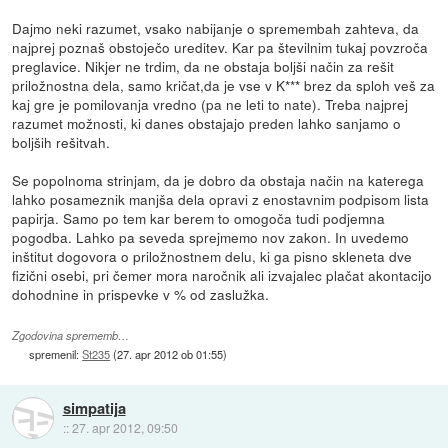
Dajmo neki razumet, vsako nabijanje o spremembah zahteva, da
najprej poznaš obstoječo ureditev. Kar pa številnim tukaj povzroča
preglavice. Nikjer ne trdim, da ne obstaja boljši način za rešit
priložnostna dela, samo kričat,da je vse v K*** brez da sploh veš za
kaj gre je pomilovanja vredno (pa ne leti to nate). Treba najprej
razumet možnosti, ki danes obstajajo preden lahko sanjamo o
boljših rešitvah.
Se popolnoma strinjam, da je dobro da obstaja način na katerega
lahko posameznik manjša dela opravi z enostavnim podpisom lista
papirja. Samo po tem kar berem to omogoča tudi podjemna
pogodba. Lahko pa seveda sprejmemo nov zakon. In uvedemo
inštitut dogovora o priložnostnem delu, ki ga pisno skleneta dve
fizični osebi, pri čemer mora naročnik ali izvajalec plačat akontacijo
dohodnine in prispevke v % od zaslužka.
Zgodovina sprememb…
spremenil:
St235
(
27. apr 2012 ob 01:55
)
simpatija
::
27. apr 2012, 09:50