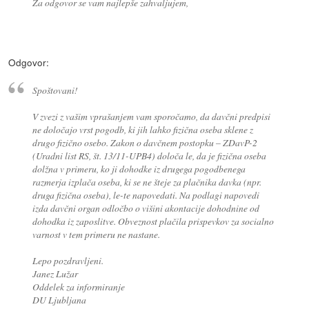
Za odgovor se vam najlepše zahvaljujem,
Odgovor:
Spoštovani!
V zvezi z vašim vprašanjem vam sporočamo, da davčni predpisi
ne določajo vrst pogodb, ki jih lahko fizična oseba sklene z
drugo fizično osebo. Zakon o davčnem postopku – ZDavP-2
(Uradni list RS, št. 13/11-UPB4) določa le, da je fizična oseba
dolžna v primeru, ko ji dohodke iz drugega pogodbenega
razmerja izplača oseba, ki se ne šteje za plačnika davka (npr.
druga fizična oseba), le-te napovedati. Na podlagi napovedi
izda davčni organ odločbo o višini akontacije dohodnine od
dohodka iz zaposlitve. Obveznost plačila prispevkov za socialno
varnost v tem primeru ne nastane.
Lepo pozdravljeni.
Janez Lužar
Oddelek za informiranje
DU Ljubljana