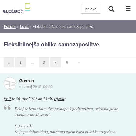
☰
Forum
»
Loža
»
Fleksibilnejša oblika samozaposlitve
Fleksibilnejša oblika samozaposlitve
...
5
»
«
1
3
4
Gavran
::
1. maj 2012, 09:29
fosil
je
30. apr 2012 ob 23:50
izjavil
:
Tukaj se lepo vidita dva pristopa k podjetništvu, oziroma glede
izpeljave novih stvari.
1. Ameriški
To je pa dobra ideja, poiščimo način kako bi lahko to zadevo