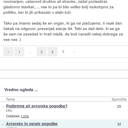
novinarjem, ustanovil društvo ali stranko, začel protestirat,
gladovno stavkat,..., vse to pa bi bilo veliko bolj mukotrpno za
politiko, ker bi jih prikazalo v slabi luči.
Tako pa imamo sedaj še en organ, ki ga vsi plačujemo, ti vsak dan
čakaš na odgovor, preverjaš stanje itd. Tebi so dali delo, ki se ga
še sam ne zavedaš in hrati misliš, da boš naredil nekaj dobrega za
vse nas :)
...
5
»
«
1
3
4
Vredno ogleda ...
Tema
Sporočila
»
Podjemna ali avtorska pogodba?
25
klihk
Oddelek:
Loža
»
Avtorske in ostale pogodbe
32