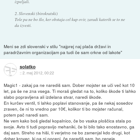
izpeljali.
2. Slovenski (birokratski)
Tole pa ne bo šlo, ker obstaja cel kup ovir, zaradi katerih se to ne
da izvesti.
Meni se zdi slovenski v stilu "najprej naj plača državi in
paradržavnim organizacijam pa tudi če sam crkne od lakote"
solatko
::
2. maj 2012, 00:22
Magic1 - zakaj pa ne narediš sam. Dober mojster se uči več kot 10
let, pa še ne zna vsega. Ti moraš gledat na to, koliko škode ti lahko
slabo popravljena ali izdelana stvar, naredi škode.
En kurčev ventil, ti lahko poplavi stanovanje, pa še nekaj sosedov
zraven, če ni to vredno par 10€, kolikor ti bo mojster računal,
potem pač naredi sam.
Ne vem kako boš gledal kopalnico, če bo vsaka ploščica stala po
svoje. Avto ti tudi popravijo mehaniki, če bi bilo tako enostavno, ga
daj sam. Streho na hiši, ti verjetno ne bo zamenjal kdo drugi, kot
dober krovec, ki pa ni poceni, če narediš sam, bo ceneje.