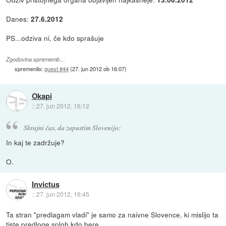
Danes:
27.6.2012
PS...odziva ni, če kdo sprašuje
Zgodovina sprememb…
spremenilo:
guest #44
(
27. jun 2012 ob 16:07
)
Okapi
::
27. jun 2012, 16:12
Skrajni čas, da zapustim Slovenijo:
In kaj te zadržuje?
O.
Invictus
::
27. jun 2012, 16:45
Ta stran "predlagam vladi" je samo za naivne Slovence, ki mislijo ta
tiste predloge sploh kdo bere.