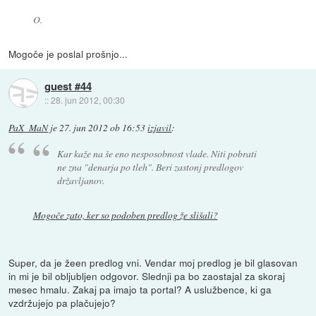
O.
Mogoče je poslal prošnjo...
guest #44
::
28. jun 2012, 00:30
PaX_MaN
je
27. jun 2012 ob 16:53
izjavil
:
Kar kaže na še eno nesposobnost vlade. Niti pobrati
ne zna "denarja po tleh". Beri zastonj predlogov
državljanov.
Mogoče zato, ker so podoben predlog že slišali?
Super, da je žeen predlog vni. Vendar moj predlog je bil glasovan
in mi je bil obljubljen odgovor. Slednji pa bo zaostajal za skoraj
mesec hmalu. Zakaj pa imajo ta portal? A uslužbence, ki ga
vzdržujejo pa plačujejo?