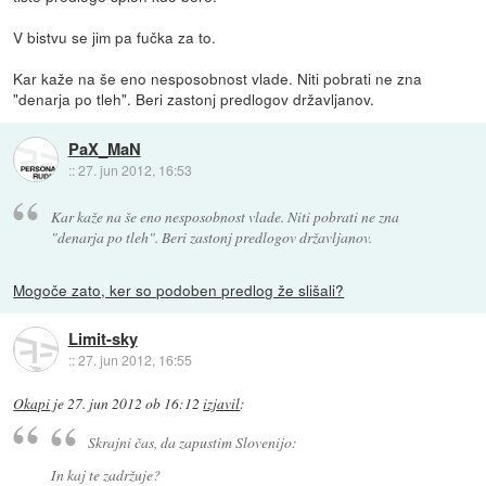
V bistvu se jim pa fučka za to.
Kar kaže na še eno nesposobnost vlade. Niti pobrati ne zna
"denarja po tleh". Beri zastonj predlogov državljanov.
PaX_MaN
::
27. jun 2012, 16:53
Kar kaže na še eno nesposobnost vlade. Niti pobrati ne zna
"denarja po tleh". Beri zastonj predlogov državljanov.
Mogoče zato, ker so podoben predlog že slišali?
Limit-sky
::
27. jun 2012, 16:55
Okapi
je
27. jun 2012 ob 16:12
izjavil
:
Skrajni čas, da zapustim Slovenijo:
In kaj te zadržuje?