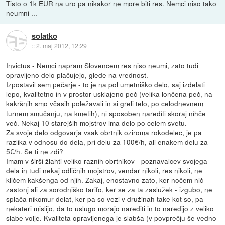
Tisto o 1k EUR na uro pa nikakor ne more biti res. Nemci niso tako
neumni ...
solatko
::
2. maj 2012, 12:29
Invictus - Nemci napram Slovencem res niso neumi, zato tudi
opravljeno delo plačujejo, glede na vrednost.
Izpostavil sem pečarje - to je na pol umetniško delo, saj izdelati
lepo, kvalitetno in v prostor usklajeno peč (velika lončena peč, na
kakršnih smo včasih poležavali in si greli telo, po celodnevnem
turnem smučanju, na kmetih), ni sposoben narediti skoraj nihče
več. Nekaj 10 starejših mojstrov ima delo po celem svetu.
Za svoje delo odgovarja vsak obrtnik oziroma rokodelec, je pa
razlika v odnosu do dela, pri delu za 100€/h, ali enakem delu za
5€/h. Se ti ne zdi?
Imam v širši žlahti veliko raznih obrtnikov - poznavalcev svojega
dela in tudi nekaj odličnih mojstrov, vendar nikoli, res nikoli, ne
kličem kakšenga od njih. Zakaj, enostavno zato, ker nočem nič
zastonj ali za sorodniško tarifo, ker se za ta zaslužek - izgubo, ne
splača nikomur delat, ker pa so vezi v družinah take kot so, pa
nekateri mislijo, da to uslugo morajo narediti in to naredijo z veliko
slabe volje. Kvaliteta opravljenega je slabša (v povprečju še vedno