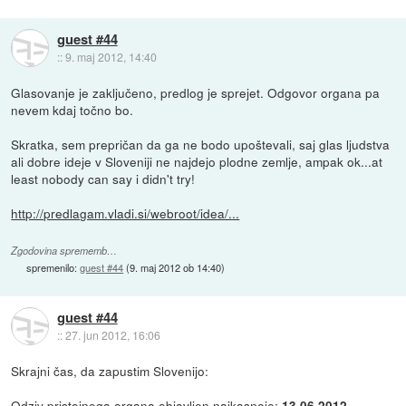
guest #44
::
9. maj 2012, 14:40
Glasovanje je zaključeno, predlog je sprejet. Odgovor organa pa
nevem kdaj točno bo.
Skratka, sem prepričan da ga ne bodo upoštevali, saj glas ljudstva
ali dobre ideje v Sloveniji ne najdejo plodne zemlje, ampak ok...at
least nobody can say i didn't try!
http://predlagam.vladi.si/webroot/idea/...
Zgodovina sprememb…
spremenilo:
guest #44
(
9. maj 2012 ob 14:40
)
guest #44
::
27. jun 2012, 16:06
Skrajni čas, da zapustim Slovenijo:
Odziv pristojnega organa objavljen najkasneje:
13.06.2012