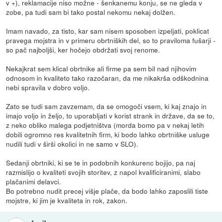
v +), reklamacije niso možne - šenkanemu konju, se ne gleda v
zobe, pa tudi sam bi tako postal nekomu nekaj dolžen.
Imam navado, za tisto, kar sam nisem sposoben izpeljati, poklicat
pravega mojstra in v primeru obrtniških del, so to praviloma fušarji -
so pač najboljši, ker hočejo obdržati svoj renome.
Nekajkrat sem klical obrtnike ali firme pa sem bil nad njihovim
odnosom in kvaliteto tako razočaran, da me nikakrša odškodnina
nebi spravila v dobro voljo.
Zato se tudi sam zavzemam, da se omogoči vsem, ki kaj znajo in
imajo voljo in željo, to uporabljati v korist strank in države, da se to,
z neko obliko malega podjetništva (morda bomo pa v nekaj letih
dobili ogromno res kvalitetnih firm, ki bodo lahko obrtniške usluge
nudili tudi v širši okolici in ne samo v SLO).
Sedanji obrtniki, ki se te in podobnih konkurenc bojijo, pa naj
razmislijo o kvaliteti svojih storitev, z napol kvalificiranimi, slabo
plačanimi delavci.
Bo potrebno nudit precej višje plače, da bodo lahko zaposlili tiste
mojstre, ki jim je kvaliteta in rok, zakon.