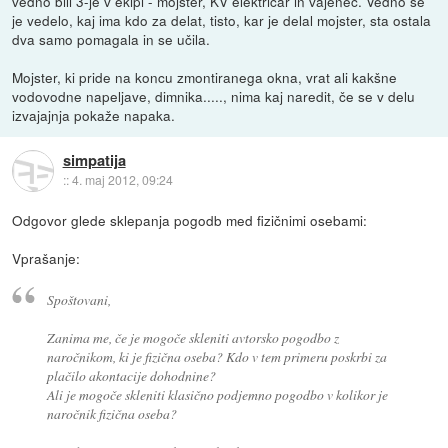
vedno bili 3-je v ekipi - mojster, KV električar in vajenec. Vedno se
je vedelo, kaj ima kdo za delat, tisto, kar je delal mojster, sta ostala
dva samo pomagala in se učila.
Mojster, ki pride na koncu zmontiranega okna, vrat ali kakšne
vodovodne napeljave, dimnika....., nima kaj naredit, če se v delu
izvajajnja pokaže napaka.
simpatija
::
4. maj 2012, 09:24
Odgovor glede sklepanja pogodb med fizičnimi osebami:
Vprašanje:
Spoštovani,
Zanima me, če je mogoče skleniti avtorsko pogodbo z
naročnikom, ki je fizična oseba? Kdo v tem primeru poskrbi za
plačilo akontacije dohodnine?
Ali je mogoče skleniti klasično podjemno pogodbo v kolikor je
naročnik fizična oseba?