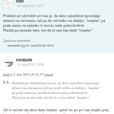
fosil
::
2. maj 2012, 12:37
Problem pri obrtnikih pri nas je, da delo največkrat opravljajo
delavci na minimalcu (ali pa še niti toliko ne dobijo), "mojster" pa
pride samo na začetku in koncu malo pokontrolirat.
Plačaš pa seveda tako, kot da bi ves čas delal "mojster".
Zgodovina sprememb…
spremenil:
fosil
(
2. maj 2012 ob 12:41
)
noraguta
::
2. maj 2012, 13:39
fosil
je
2. maj 2012 ob 12:37
izjavil
:
Problem pri obrtnikih pri nas je, da delo največkrat opravljajo
delavci na minimalcu (ali pa še niti toliko ne dobijo), "mojster"
pa pride samo na začetku in koncu malo pokontrolirat.
Plačaš pa seveda tako, kot da bi ves čas delal "mojster".
niti ni namen da skos dela mojster. sploh so pa pri nas mojstri prej