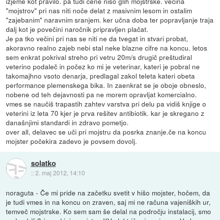
izjeme kot pravilo. pa tudi cene niso glih mojstrske. večina
"mojstrov" pri nas niti noče delat z masivnim lesom in ostalim
"zajebanim" naravnim sranjem. ker učna doba ter popravljanje traja
dalj kot je povečini naročnik pripravljen plačat.
Je pa tko večini pri nas se niti ne da tvegat in stvari probat,
akoravno realno zajeb nebi stal neke blazne cifre na koncu. letos
sem enkrat pokrival streho pri vetru 20m/s drugič preštudiral
veterino podaleč in počez ko mi je veterinar, kateri je pobral ne
takomajhno vsoto denarja, predlagal zakol teleta kateri obeta
performance plemenskega bika. In zaenkrat se je oboje obneslo,
nobene od teh dejavnosti pa ne morem opravljat komercialno.
vmes se naučiš trapastih zahtev varstva pri delu pa vidiš knjige o
veterini iz leta 70 kjer je prva rešitev antibiotik. kar je skregano z
današnjimi standardi in zdravo pometjo.
over all, delavec se uči pri mojstru da posrka znanje.če na koncu
mojster počekira zadevo je povsem dovolj.
solatko
::
2. maj 2012, 14:10
noraguta - Če mi pride na začetku svetit v hišo mojster, hočem, da
je tudi vmes in na koncu on zraven, saj mi ne računa vajeniških ur,
temveč mojstrske. Ko sem sam še delal na področju instalacij, smo