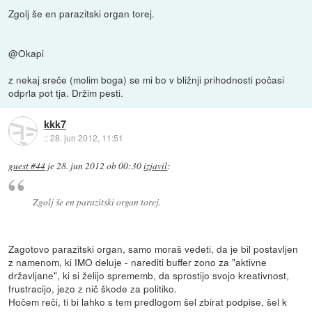
Zgolj še en parazitski organ torej.
@Okapi
z nekaj sreče (molim boga) se mi bo v bližnji prihodnosti počasi
odprla pot tja. Držim pesti.
kkk7
::
28. jun 2012, 11:51
guest #44
je
28. jun 2012 ob 00:30
izjavil
:
Zgolj še en parazitski organ torej.
Zagotovo parazitski organ, samo moraš vedeti, da je bil postavljen
z namenom, ki IMO deluje - narediti buffer zono za "aktivne
državljane", ki si želijo sprememb, da sprostijo svojo kreativnost,
frustracijo, jezo z nič škode za politiko.
Hočem reči, ti bi lahko s tem predlogom šel zbirat podpise, šel k