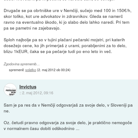
Drugače se pa obrtniške ure v Nemčiji, sučejo med 100 in 150€/h,
skor toliko, kot ure advokatov in zdravnikov. Gleda se namerč
ravno na eventualno škodo, ki jo slabo delo lahko naredi. Pri tem
pa se pametni ne zajebavajo.
Sploh najbolje pa so v tujini plačani pečarski mojstri, pri katerih
dosežejo cene, ko jih primerjaš z urami, porabljenimi za to delo,
blizu 1kEUR, čaka se pa pečarje tudi po eno leto in več.
Zgodovina sprememb…
spremenil:
solatko
(
2. maj 2012 ob 00:24
)
Invictus
::
2. maj 2012, 09:16
Sam je pa res da v Nemčiji odgovarjaš za svoje delo, v Sloveniji pa
ne.
Oz. četudi pravno odgovarja za svoje delo, je praktično nemogoče
v normalnem času dobiti odškodnino ...