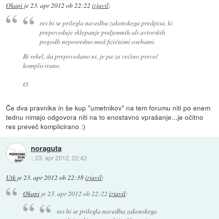
Okapi
je
23. apr 2012 ob 22:22
izjavil
:
res bi se prilegla navedba zakonskega predpisa, ki
prepoveduje sklepanje podjemnih ali avtorskih
pogodb neposredno med fizičnimi osebami.
Bi rekel, da prepovedano ni, je pa za večino preveč
komplicirano.
O.
Če dva pravnika in še kup "umetnikov" na tem forumu niti po enem
tednu nimajo odgovora niti na to enostavno vprašanje...je očitno
res preveč komplicirano :)
noraguta
::
23. apr 2012, 22:42
Utk
je
23. apr 2012 ob 22:38
izjavil
:
Okapi
je
23. apr 2012 ob 22:22
izjavil
:
res bi se prilegla navedba zakonskega