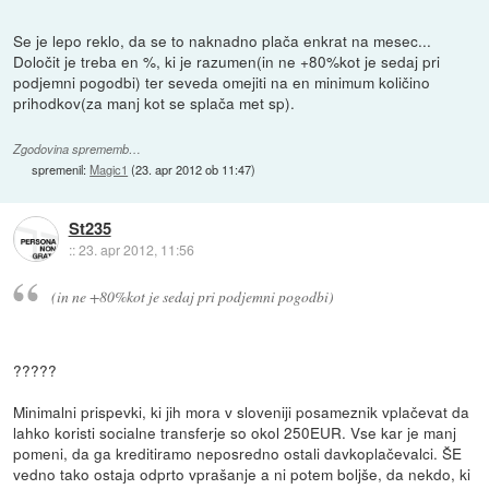
Se je lepo reklo, da se to naknadno plača enkrat na mesec...
Določit je treba en %, ki je razumen(in ne +80%kot je sedaj pri
podjemni pogodbi) ter seveda omejiti na en minimum količino
prihodkov(za manj kot se splača met sp).
Zgodovina sprememb…
spremenil:
Magic1
(
23. apr 2012 ob 11:47
)
St235
::
23. apr 2012, 11:56
(in ne +80%kot je sedaj pri podjemni pogodbi)
?????
Minimalni prispevki, ki jih mora v sloveniji posameznik vplačevat da
lahko koristi socialne transferje so okol 250EUR. Vse kar je manj
pomeni, da ga kreditiramo neposredno ostali davkoplačevalci. ŠE
vedno tako ostaja odprto vprašanje a ni potem boljše, da nekdo, ki