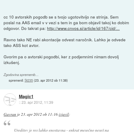
cc 10 avtorskih pogodb se s tvojo ugotovitvijo ne strinja. Sem
poslal na AAS email v v vezi s tem in ga bom objavil takoj ko dobim
odgovor. Do takrat pa:
http://www.cnvos.si/article/id/167/cid/...
Ravno tako NE rabi akontacije odvest naročnik. Lahko je odvede
tako ASS kot avtor.
Gvorim pa o avtorski pogodbi, ker z podjemnimi nimam dovolj
izkušenj.
Zgodovina sprememb…
spremenil:
St235
(
23. apr 2012 ob 11:38
)
Magic1
::
23. apr 2012, 11:39
Gavran
je
23. apr 2012 ob 11:16
izjavil
:
Ureditev je res lahko enostavna - enkrat mesečno neseš na