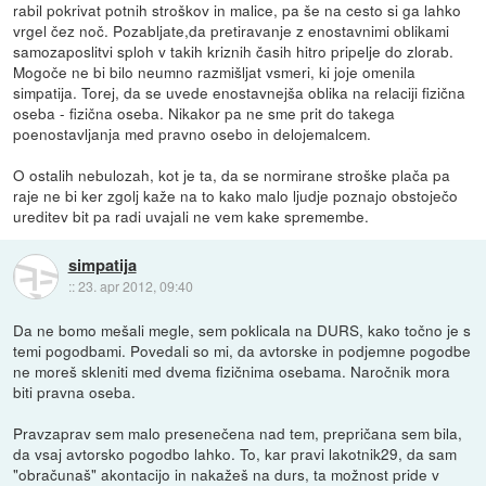
rabil pokrivat potnih stroškov in malice, pa še na cesto si ga lahko
vrgel čez noč. Pozabljate,da pretiravanje z enostavnimi oblikami
samozaposlitvi sploh v takih kriznih časih hitro pripelje do zlorab.
Mogoče ne bi bilo neumno razmišljat vsmeri, ki joje omenila
simpatija. Torej, da se uvede enostavnejša oblika na relaciji fizična
oseba - fizična oseba. Nikakor pa ne sme prit do takega
poenostavljanja med pravno osebo in delojemalcem.
O ostalih nebulozah, kot je ta, da se normirane stroške plača pa
raje ne bi ker zgolj kaže na to kako malo ljudje poznajo obstoječo
ureditev bit pa radi uvajali ne vem kake spremembe.
simpatija
::
23. apr 2012, 09:40
Da ne bomo mešali megle, sem poklicala na DURS, kako točno je s
temi pogodbami. Povedali so mi, da avtorske in podjemne pogodbe
ne moreš skleniti med dvema fizičnima osebama. Naročnik mora
biti pravna oseba.
Pravzaprav sem malo presenečena nad tem, prepričana sem bila,
da vsaj avtorsko pogodbo lahko. To, kar pravi lakotnik29, da sam
"obračunaš" akontacijo in nakažeš na durs, ta možnost pride v