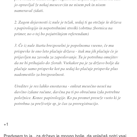
jo opravljal že nekaj mesecev)in ne nisem pek in nisem
nameraval zidati.
2. Zagon dejavnosti iz nule je težak, sedaj ti ga otežuje še država
s papirologijo in nepotrebnimi stroški (obrtna zbornica na
primer, no o tej bo pojutrišnjem referendum)
3. Če iz nule štarta brezposelni je popolnoma vseeno, če mu
prispevke še eno leto plačuje država - itak mu jih plačuje če je
prijavljen na zavodu za zaposlovanje. Tu je potrebna omejitev
da ne bi prihajalo do zlorab. Vsekakor pa je za državo bolje da
plačuje samo prispevke kot pa sedaj ko plačuje prispevke plus
nadomestilo za brezposelnost.
Ureditev je res lahko enostavna - enkrat mesečno neseš na
davčno izdane račune, davčna pa ti po obračunu izda potrebne
položnice. Konec papirologije. Ko pa promet preseže vsoto ki je
potrebna za preživetje sp, je čas za preregistracijo.
+1
Predvsem to ja...za državo je mnogo bolje, da vplačaš notri vsaj