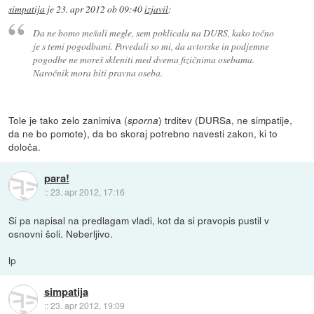
simpatija
je
23. apr 2012 ob 09:40
izjavil
:
Da ne bomo mešali megle, sem poklicala na DURS, kako točno
je s temi pogodbami. Povedali so mi, da avtorske in podjemne
pogodbe ne moreš skleniti med dvema fizičnima osebama.
Naročnik mora biti pravna oseba.
Tole je tako zelo zanimiva (
) trditev (DURSa, ne simpatije,
sporna
da ne bo pomote), da bo skoraj potrebno navesti zakon, ki to
določa.
para!
::
23. apr 2012, 17:16
Si pa napisal na predlagam vladi, kot da si pravopis pustil v
osnovni šoli. Neberljivo.
lp
simpatija
::
23. apr 2012, 19:09