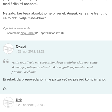
med fizičnimi osebami.
Ne zato, ker tega absolutno ne bi verjel. Ampak ker zame trenutno,
če to drži, velja mind=blown.
Zgodovina sprememb…
spremenil:
Ziga Dolhar
(
23. apr 2012 ob 22:03
)
Okapi
::
23. apr 2012, 22:22
res bi se prilegla navedba zakonskega predpisa, ki prepoveduje
sklepanje podjemnih ali avtorskih pogodb neposredno med
fizičnimi osebami.
Bi rekel, da prepovedano ni, je pa za večino preveč komplicirano.
O.
Utk
::
23. apr 2012, 22:38