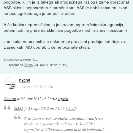
pogodbe, ki jih je iz takega ali drugačnega razloga zame obračunal
ASS sklenil neposredno z naročnikom. AAS je dobil samo en izvod
na podlagi katerega je anredil izračun.
A če kupim nepremičnino in je zraven nepremičninaska agencija,
potem tudi ne pride do sklenitve pogodbe med fizičnnimi osebami?
Jao, kake neumnosti ste nekateri pripravljeni prodajat kot dejstva.
Dajmo kak IMO uporabit, če ne poznate stvari.
Zgodovina sprememb…
spremenil:
St235
(
24. apr 2012 ob 11:19
)
St235
::
24. apr 2012, 11:24
Gavran
je
23. apr 2012 ob 23:08
izjavil
:
St235
je
23. apr 2012 ob 14:32
izjavil
:
Tisti fiksni stroški so plačila socialnih transferjev.
Ne da, se tega kar tako odpisat. Taka oblika
zaposlitve bi bila realna samo in le ob konkretnih