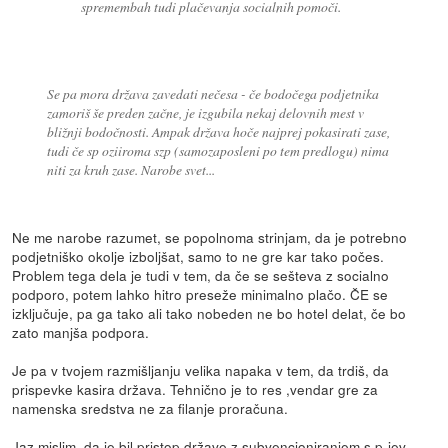
spremembah tudi plačevanja socialnih pomoči.
Se pa mora država zavedati nečesa - če bodočega podjetnika
zamoriš še preden začne, je izgubila nekaj delovnih mest v
bližnji bodočnosti. Ampak država hoče najprej pokasirati zase,
tudi če sp oziiroma szp (samozaposleni po tem predlogu) nima
niti za kruh zase. Narobe svet...
Ne me narobe razumet, se popolnoma strinjam, da je potrebno
podjetniško okolje izboljšat, samo to ne gre kar tako počes.
Problem tega dela je tudi v tem, da če se sešteva z socialno
podporo, potem lahko hitro preseže minimalno plačo. ČE se
izključuje, pa ga tako ali tako nobeden ne bo hotel delat, če bo
zato manjša podpora.
Je pa v tvojem razmišljanju velika napaka v tem, da trdiš, da
prispevke kasira država. Tehnično je to res ,vendar gre za
namenska sredstva ne za filanje proračuna.
Jaz mislim, da je bil pristop države z subvencioniranjem s.p-jev