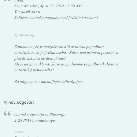
Sent: Monday, April 23, 2012 11:39 AM
To: aas@aas.si
Subject: Avtorska pogodba med fizičnimi osebami
Spoštovani,
Zanima me, če je mogoče skleniti avtorsko pogodbo z
naročnikom, ki je fizična oseba? Kdo v tem primeru poskrbi za
plačilo akontacije dohodnine?
Ali je mogoče skleniti klasično podjemno pogodbo v kolikor je
naročnik fizična oseba?
Za odgovor se vam najlepše zahvaljujem,
Njihov odgovor:
Avtorska agencija za Slovenijo
2:24 PM (4 minutes ago)
to me