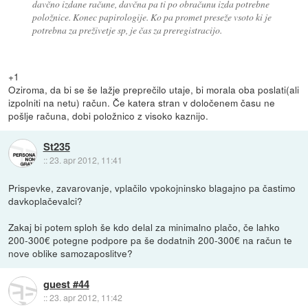
davčno izdane račune, davčna pa ti po obračunu izda potrebne
položnice. Konec papirologije. Ko pa promet preseže vsoto ki je
potrebna za preživetje sp, je čas za preregistracijo.
+1
Oziroma, da bi se še lažje preprečilo utaje, bi morala oba poslati(ali
izpolniti na netu) račun. Če katera stran v določenem času ne
pošlje računa, dobi položnico z visoko kaznijo.
St235
::
23. apr 2012, 11:41
Prispevke, zavarovanje, vplačilo vpokojninsko blagajno pa častimo
davkoplačevalci?
Zakaj bi potem sploh še kdo delal za minimalno plačo, če lahko
200-300€ potegne podpore pa še dodatnih 200-300€ na račun te
nove oblike samozaposlitve?
guest #44
::
23. apr 2012, 11:42