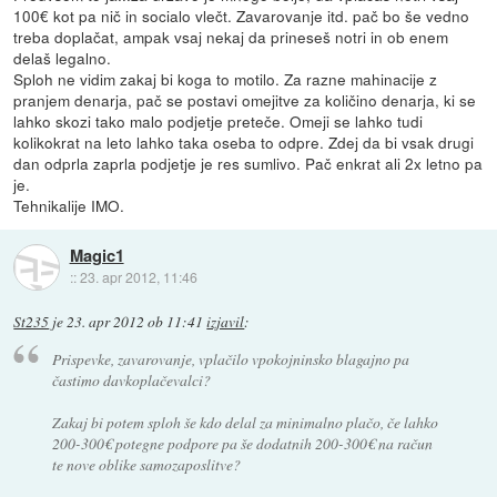
100€ kot pa nič in socialo vlečt. Zavarovanje itd. pač bo še vedno
treba doplačat, ampak vsaj nekaj da prineseš notri in ob enem
delaš legalno.
Sploh ne vidim zakaj bi koga to motilo. Za razne mahinacije z
pranjem denarja, pač se postavi omejitve za količino denarja, ki se
lahko skozi tako malo podjetje preteče. Omeji se lahko tudi
kolikokrat na leto lahko taka oseba to odpre. Zdej da bi vsak drugi
dan odprla zaprla podjetje je res sumlivo. Pač enkrat ali 2x letno pa
je.
Tehnikalije IMO.
Magic1
::
23. apr 2012, 11:46
St235
je
23. apr 2012 ob 11:41
izjavil
:
Prispevke, zavarovanje, vplačilo vpokojninsko blagajno pa
častimo davkoplačevalci?
Zakaj bi potem sploh še kdo delal za minimalno plačo, če lahko
200-300€ potegne podpore pa še dodatnih 200-300€ na račun
te nove oblike samozaposlitve?