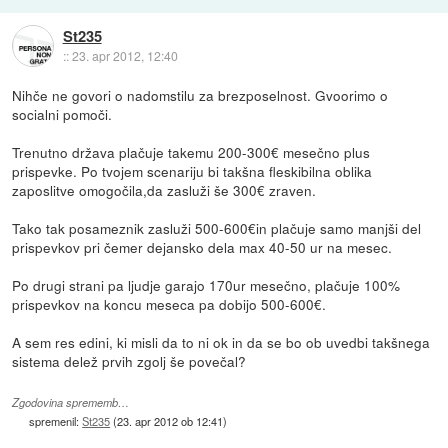
St235
::
23. apr 2012, 12:40
Nihče ne govori o nadomstilu za brezposelnost. Gvoorimo o
socialni pomoči.
Trenutno država plačuje takemu 200-300€ mesečno plus
prispevke. Po tvojem scenariju bi takšna fleskibilna oblika
zaposlitve omogočila,da zasluži še 300€ zraven.
Tako tak posameznik zasluži 500-600€in plačuje samo manjši del
prispevkov pri čemer dejansko dela max 40-50 ur na mesec.
Po drugi strani pa ljudje garajo 170ur mesečno, plačuje 100%
prispevkov na koncu meseca pa dobijo 500-600€.
A sem res edini, ki misli da to ni ok in da se bo ob uvedbi takšnega
sistema delež prvih zgolj še povečal?
Zgodovina sprememb…
spremenil:
St235
(
23. apr 2012 ob 12:41
)