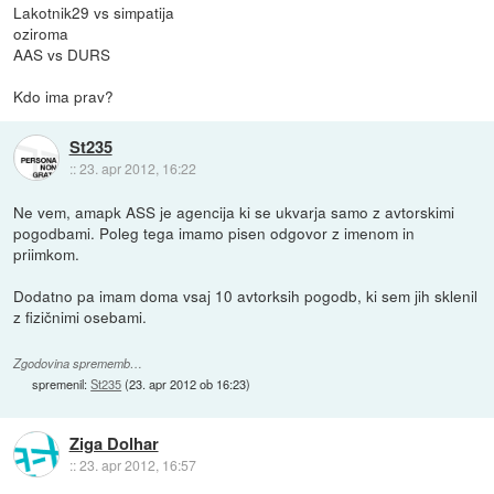
Lakotnik29 vs simpatija
oziroma
AAS vs DURS
Kdo ima prav?
St235
::
23. apr 2012, 16:22
Ne vem, amapk ASS je agencija ki se ukvarja samo z avtorskimi
pogodbami. Poleg tega imamo pisen odgovor z imenom in
priimkom.
Dodatno pa imam doma vsaj 10 avtorksih pogodb, ki sem jih sklenil
z fizičnimi osebami.
Zgodovina sprememb…
spremenil:
St235
(
23. apr 2012 ob 16:23
)
Ziga Dolhar
::
23. apr 2012, 16:57