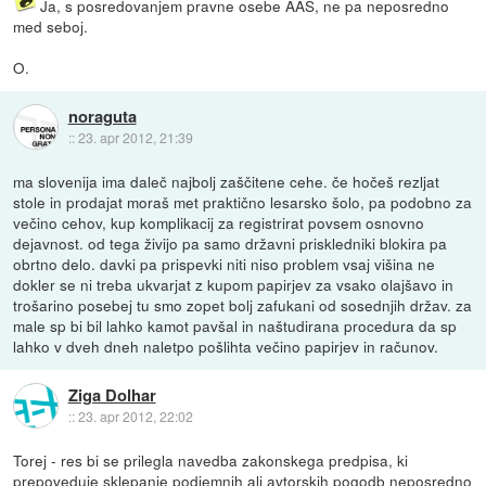
Ja, s posredovanjem pravne osebe AAS, ne pa neposredno
med seboj.
O.
noraguta
::
23. apr 2012, 21:39
ma slovenija ima daleč najbolj zaščitene cehe. če hočeš rezljat
stole in prodajat moraš met praktično lesarsko šolo, pa podobno za
večino cehov, kup komplikacij za registrirat povsem osnovno
dejavnost. od tega živijo pa samo državni priskledniki blokira pa
obrtno delo. davki pa prispevki niti niso problem vsaj višina ne
dokler se ni treba ukvarjat z kupom papirjev za vsako olajšavo in
trošarino posebej tu smo zopet bolj zafukani od sosednjih držav. za
male sp bi bil lahko kamot pavšal in naštudirana procedura da sp
lahko v dveh dneh naletpo pošlihta večino papirjev in računov.
Ziga Dolhar
::
23. apr 2012, 22:02
Torej - res bi se prilegla navedba zakonskega predpisa, ki
prepoveduje sklepanje podjemnih ali avtorskih pogodb neposredno