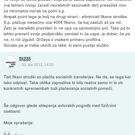
(na letnem nivoju zaradi morebitnih sezonskih del) presežeš nivo
za minimalca moraš na polni s.p.
Ampak point tega je bolj na drugi strani - eliminirati fiksne stroške.
S.p. plačuje mesečno cca 400€ fiksno, če kaj zasluži ali pa nič.
Zato je marsikdo previden in ne upa na samostojno pot. Tako pa bi
lahko preveril svojo podjetniško zamisel in če uspe, je dober, če pa
ne, ni nič izgubil. Država v vsakem primeru profitira.
Socialo pa je treba ukiniti za take, ki sami pustijo službo.
St235
::
23. apr 2012, 14:32
Tisti fiksni stroški so plačila socialnih transferjev. Ne da, se tega kar
tako odpisat. Taka oblika zaposlitve bi bila realna samo in le ob
konkretnih spremembah tudi plačevanja socialnih pomoči.
Še odgovor glede sklepanja avtorskih pogodb med fizičnimi
osebami:
Moje vprašanje:
From: