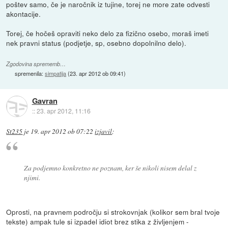
poštev samo, če je naročnik iz tujine, torej ne more zate odvesti
akontacije.
Torej, če hočeš opraviti neko delo za fizično osebo, moraš imeti
nek pravni status (podjetje, sp, osebno dopolnilno delo).
Zgodovina sprememb…
spremenila:
simpatija
(
23. apr 2012 ob 09:41
)
Gavran
::
23. apr 2012, 11:16
St235
je
19. apr 2012 ob 07:22
izjavil
:
Za podjemno konkretno ne poznam, ker še nikoli nisem delal z
njimi.
Oprosti, na pravnem področju si strokovnjak (kolikor sem bral tvoje
tekste) ampak tule si izpadel idiot brez stika z življenjem -