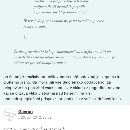
predpisa, ki prepoveduje sklepanje
podjemnih ali avtorskih pogodb
neposredno med fizičnimi osebami.
Bi rekel, da prepovedano ni, je pa za večino preveč
komplicirano.
O.
Če dva pravnika in še kup "umetnikov" na tem forumu niti po
enem tednu nimajo odgovora niti na to enostavno vprašanje...je
očitno res preveč komplicirano :)
pa še bolj komplicirano rešitav bodo našli. zdavnaj je slepemu in
gluhemu jasno, da mora biti vse delo enako obdavčeno. za
prispevke bo poskrbel vsak sam. oz v skladu z pogodbo. nevem
kaj se država vtika v stvarmi nad katerimi ne vrši
nadzodra(neplačani prispevki pri podjetjih v večinsi državni lasti).
Gavran
::
23. apr 2012, 23:08
St235
je
23. apr 2012 ob 14:32
izjavil
: