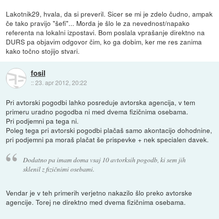
Lakotnik29, hvala, da si preveril. Sicer se mi je zdelo čudno, ampak
če tako pravijo "šefi"... Morda je šlo le za nevednost/napako
referenta na lokalni izpostavi. Bom poslala vprašanje direktno na
DURS pa objavim odgovor čim, ko ga dobim, ker me res zanima
kako točno stojijo stvari.
fosil
::
23. apr 2012, 20:22
Pri avtorski pogodbi lahko posreduje avtorska agencija, v tem
primeru uradno pogodba ni med dvema fizičnima osebama.
Pri podjemni pa tega ni.
Poleg tega pri avtorski pogodbi plačaš samo akontacijo dohodnine,
pri podjemni pa moraš plačat še prispevke + nek specialen davek.
Dodatno pa imam doma vsaj 10 avtorksih pogodb, ki sem jih
sklenil z fizičnimi osebami.
Vendar je v teh primerih verjetno nakazilo šlo preko avtorske
agencije. Torej ne direktno med dvema fizičnima osebama.