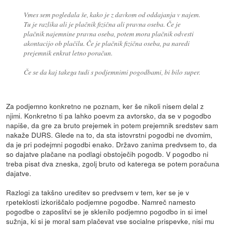
Vmes sem pogledala še, kako je z davkom od oddajanja v najem.
Tu je razlika ali je plačnik fizična ali pravna oseba. Če je
plačnik najemnine pravna oseba, potem mora plačnik odvesti
akontacijo ob plačilu. Če je plačnik fizična oseba, pa naredi
prejemnik enkrat letno poračun.
Če se da kaj takega tudi s podjemnimi pogodbami, bi bilo super.
Za podjemno konkretno ne poznam, ker še nikoli nisem delal z
njimi. Konkretno ti pa lahko poevm za avtorsko, da se v pogodbo
napiše, da gre za bruto prejemek in potem prejemnik sredstev sam
nakaže DURS. Glede na to, da sta istovrstni pogodbi ne dvomim,
da je pri podejmni pogodbi enako. Državo zanima predvsem to, da
so dajatve plačane na podlagi obstoječih pogodb. V pogodbo ni
treba pisat dva zneska, zgolj bruto od katerega se potem poračuna
dajatve.
Razlogi za takšno ureditev so predvsem v tem, ker se je v
rpeteklosti izkoriščalo podjemne pogodbe. Namreč namesto
pogodbe o zaposlitvi se je sklenilo podjemno pogodbo in si imel
sužnja, ki si je moral sam plačevat vse socialne prispevke, nisi mu