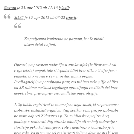
Gavran
je
23. apr 2012 ob 11:16
izjavil
:
St235
je
19. apr 2012 ob 07:22
izjavil
:
Za podjemno konkretno ne poznam, ker še nikoli
nisem delal z njimi.
Oprosti, na pravnem področju si strokovnjak (kolikor sem bral
tvoje tekste) ampak tule si izpadel idiot brez stika z življenjem -
pametuješ o nečem o čemer očitno nimaš pojma.
Predlagatelj ima popolnoma prav, res rabimo neko nižjo obliko
od SP, rabimo možnost legalnega opravljanja različnih del brez
nepotrebne, pravzaprav zelo nadležne papirologije.
1. Sp lahko registriraš le za omejene dejavnosti, ki so povezane z
izobrazbo lastnika/izvajalca. Vsaj kolikor vem, pek po izobrazbi
ne more odpreti Zidarstvo s.p. To so idiotske omejitve brez
podlage v realnosti. Naj stranke odločijo ali so bolj zadovolje s
storitvijo peka kot zidarjevo. Tole z neustrezno izobrazbo je iz
prve roke, ko nisem mogel registrirati željene dejavnosti (ki sem