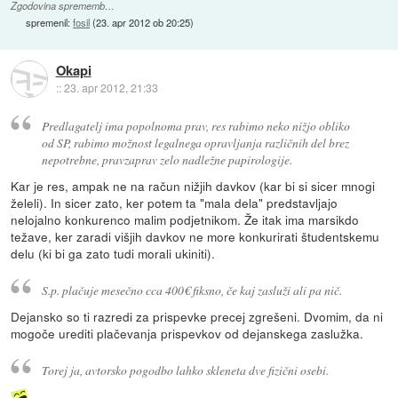
Zgodovina sprememb…
spremenil:
fosil
(
23. apr 2012 ob 20:25
)
Okapi
::
23. apr 2012, 21:33
Predlagatelj ima popolnoma prav, res rabimo neko nižjo obliko
od SP, rabimo možnost legalnega opravljanja različnih del brez
nepotrebne, pravzaprav zelo nadležne papirologije.
Kar je res, ampak ne na račun nižjih davkov (kar bi si sicer mnogi
želeli). In sicer zato, ker potem ta "mala dela" predstavljajo
nelojalno konkurenco malim podjetnikom. Že itak ima marsikdo
težave, ker zaradi višjih davkov ne more konkurirati študentskemu
delu (ki bi ga zato tudi morali ukiniti).
S.p. plačuje mesečno cca 400€ fiksno, če kaj zasluži ali pa nič.
Dejansko so ti razredi za prispevke precej zgrešeni. Dvomim, da ni
mogoče urediti plačevanja prispevkov od dejanskega zaslužka.
Torej ja, avtorsko pogodbo lahko skleneta dve fizični osebi.