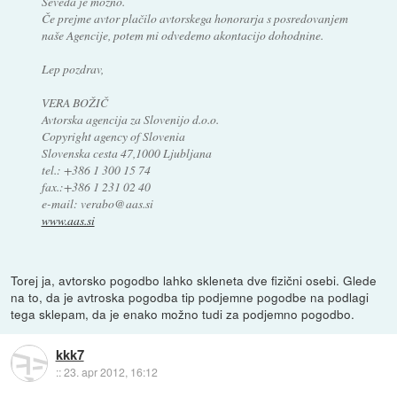
Seveda je možno.
Če prejme avtor plačilo avtorskega honorarja s posredovanjem
naše Agencije, potem mi odvedemo akontacijo dohodnine.
Lep pozdrav,
VERA BOŽIČ
Avtorska agencija za Slovenijo d.o.o.
Copyright agency of Slovenia
Slovenska cesta 47,1000 Ljubljana
tel.: +386 1 300 15 74
fax.:+386 1 231 02 40
e-mail: verabo@aas.si
www.aas.si
Torej ja, avtorsko pogodbo lahko skleneta dve fizični osebi. Glede
na to, da je avtroska pogodba tip podjemne pogodbe na podlagi
tega sklepam, da je enako možno tudi za podjemno pogodbo.
kkk7
::
23. apr 2012, 16:12