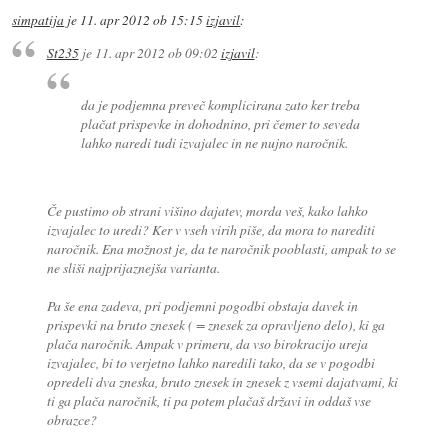
simpatija
je
11. apr 2012 ob 15:15
izjavil
:
St235
je
11. apr 2012 ob 09:02
izjavil
:
da je podjemna preveč komplicirana zato ker treba
plačat prispevke in dohodnino, pri čemer to seveda
lahko naredi tudi izvajalec in ne nujno naročnik.
Če pustimo ob strani višino dajatev, morda veš, kako lahko
izvajalec to uredi? Ker v vseh virih piše, da mora to narediti
naročnik. Ena možnost je, da te naročnik pooblasti, ampak to se
ne sliši najprijaznejša varianta.
Pa še ena zadeva, pri podjemni pogodbi obstaja davek in
prispevki na bruto znesek ( = znesek za opravljeno delo), ki ga
plača naročnik. Ampak v primeru, da vso birokracijo ureja
izvajalec, bi to verjetno lahko naredili tako, da se v pogodbi
opredeli dva zneska, bruto znesek in znesek z vsemi dajatvami, ki
ti ga plača naročnik, ti pa potem plačaš državi in oddaš vse
obrazce?