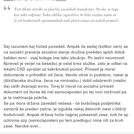
Tisti fiksni stroški so plačila socialnih transferjev. Ne da, se tega
kar tako odpisat. Taka oblika zaposlitve bi bila realna samo in
le ob konkretnih spremembah tudi plačevanja socialnih pomoči.
Saj razumem kaj hočeš povedati. Ampak že sedaj (kolikor vem) se
na socialni preverja socialno stanje družine pre4den sploh dobiš
kakšen evro - vsaj kolega ima tako izkušnjo. Po lastni neumnosti
8preveč je verjel na besedo) je ostal brez službe, zato je odšel na
lokalni CSD vprašat za kakršnokoli pomoč. Prinesti je moral
dokumente o prihodkih od žene, število otrok in podobno, nakar je
(štiričlanska družina, žena na minimalcu ) dobil odobrenih (mislim
da) celih dvanajst evrov. Torej bi moral na socialno prinesti
dokument od dursa da nisi samozaposlen po tej novi možnosti pa
je ta mahinacija pokrita.
Se pa mora država zavedati nečesa - če bodočega podjetnika
zamoriš še preden začne, je izgubila nekaj delovnih mest v bližnji
bodočnosti. Ampak država hoče najprej pokasirati zase, tudi če sp
oziiroma szp (samozaposleni po tem predlogu) nima niti za kruh
zase. Narobe svet...