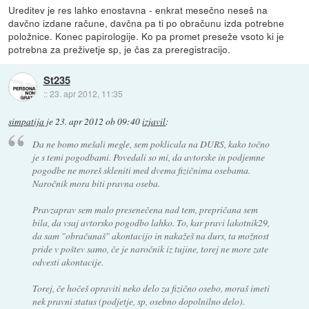
Ureditev je res lahko enostavna - enkrat mesečno neseš na
davčno izdane račune, davčna pa ti po obračunu izda potrebne
položnice. Konec papirologije. Ko pa promet preseže vsoto ki je
potrebna za preživetje sp, je čas za preregistracijo.
St235
::
23. apr 2012, 11:35
simpatija
je
23. apr 2012 ob 09:40
izjavil
:
Da ne bomo mešali megle, sem poklicala na DURS, kako točno
je s temi pogodbami. Povedali so mi, da avtorske in podjemne
pogodbe ne moreš skleniti med dvema fizičnima osebama.
Naročnik mora biti pravna oseba.
Pravzaprav sem malo presenečena nad tem, prepričana sem
bila, da vsaj avtorsko pogodbo lahko. To, kar pravi lakotnik29,
da sam "obračunaš" akontacijo in nakažeš na durs, ta možnost
pride v poštev samo, če je naročnik iz tujine, torej ne more zate
odvesti akontacije.
Torej, če hočeš opraviti neko delo za fizično osebo, moraš imeti
nek pravni status (podjetje, sp, osebno dopolnilno delo).