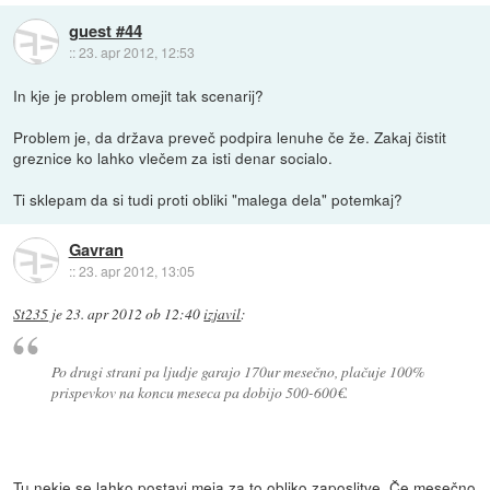
guest #44
::
23. apr 2012, 12:53
In kje je problem omejit tak scenarij?
Problem je, da država preveč podpira lenuhe če že. Zakaj čistit
greznice ko lahko vlečem za isti denar socialo.
Ti sklepam da si tudi proti obliki "malega dela" potemkaj?
Gavran
::
23. apr 2012, 13:05
St235
je
23. apr 2012 ob 12:40
izjavil
:
Po drugi strani pa ljudje garajo 170ur mesečno, plačuje 100%
prispevkov na koncu meseca pa dobijo 500-600€.
Tu nekje se lahko postavi meja za to obliko zaposlitve. Če mesečno