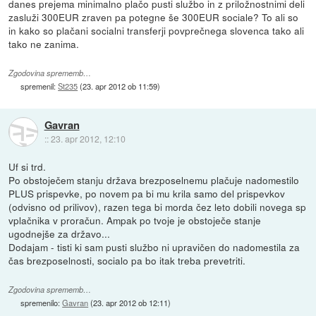
danes prejema minimalno plačo pusti službo in z priložnostnimi deli
zasluži 300EUR zraven pa potegne še 300EUR sociale? To ali so
in kako so plačani socialni transferji povprečnega slovenca tako ali
tako ne zanima.
Zgodovina sprememb…
spremenil:
St235
(
23. apr 2012 ob 11:59
)
Gavran
::
23. apr 2012, 12:10
Uf si trd.
Po obstoječem stanju država brezposelnemu plačuje nadomestilo
PLUS prispevke, po novem pa bi mu krila samo del prispevkov
(odvisno od prilivov), razen tega bi morda čez leto dobili novega sp
vplačnika v proračun. Ampak po tvoje je obstoječe stanje
ugodnejše za državo...
Dodajam - tisti ki sam pusti službo ni upravičen do nadomestila za
čas brezposelnosti, socialo pa bo itak treba prevetriti.
Zgodovina sprememb…
spremenilo:
Gavran
(
23. apr 2012 ob 12:11
)