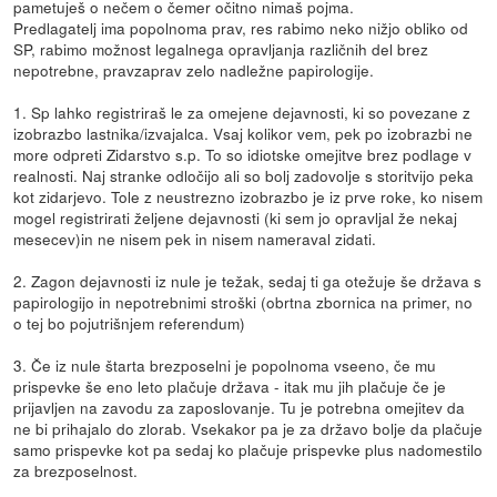
pametuješ o nečem o čemer očitno nimaš pojma.
Predlagatelj ima popolnoma prav, res rabimo neko nižjo obliko od
SP, rabimo možnost legalnega opravljanja različnih del brez
nepotrebne, pravzaprav zelo nadležne papirologije.
1. Sp lahko registriraš le za omejene dejavnosti, ki so povezane z
izobrazbo lastnika/izvajalca. Vsaj kolikor vem, pek po izobrazbi ne
more odpreti Zidarstvo s.p. To so idiotske omejitve brez podlage v
realnosti. Naj stranke odločijo ali so bolj zadovolje s storitvijo peka
kot zidarjevo. Tole z neustrezno izobrazbo je iz prve roke, ko nisem
mogel registrirati željene dejavnosti (ki sem jo opravljal že nekaj
mesecev)in ne nisem pek in nisem nameraval zidati.
2. Zagon dejavnosti iz nule je težak, sedaj ti ga otežuje še država s
papirologijo in nepotrebnimi stroški (obrtna zbornica na primer, no
o tej bo pojutrišnjem referendum)
3. Če iz nule štarta brezposelni je popolnoma vseeno, če mu
prispevke še eno leto plačuje država - itak mu jih plačuje če je
prijavljen na zavodu za zaposlovanje. Tu je potrebna omejitev da
ne bi prihajalo do zlorab. Vsekakor pa je za državo bolje da plačuje
samo prispevke kot pa sedaj ko plačuje prispevke plus nadomestilo
za brezposelnost.