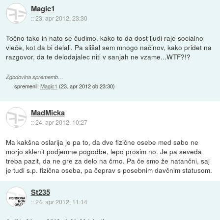
Magic1
::
23. apr 2012, 23:30
Točno tako in nato se čudimo, kako to da dost ljudi raje socialno
vleče, kot da bi delali. Pa slišal sem mnogo načinov, kako pridet na
razgovor, da te delodajalec niti v sanjah ne vzame...WTF?!?
Zgodovina sprememb…
spremenil:
Magic1
(
23. apr 2012 ob 23:30
)
MadMicka
::
24. apr 2012, 10:27
Ma kakšna oslarija je pa to, da dve fizične osebe med sabo ne
morjo sklenit podjemne pogodbe, lepo prosim no. Je pa seveda
treba pazit, da ne gre za delo na črno. Pa če smo že natančni, saj
je tudi s.p. fizična oseba, pa čeprav s posebnim davčnim statusom.
St235
::
24. apr 2012, 11:14