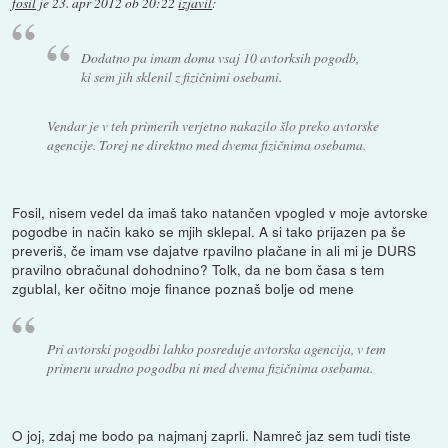
fosil
je
23. apr 2012 ob 20:22
izjavil
:
Dodatno pa imam doma vsaj 10 avtorksih pogodb,
ki sem jih sklenil z fizičnimi osebami.
Vendar je v teh primerih verjetno nakazilo šlo preko avtorske
agencije. Torej ne direktno med dvema fizičnima osebama.
Fosil, nisem vedel da imaš tako natančen vpogled v moje avtorske
pogodbe in način kako se mjih sklepal. A si tako prijazen pa še
preveriš, če imam vse dajatve rpavilno plačane in ali mi je DURS
pravilno obračunal dohodnino? Tolk, da ne bom časa s tem
zgublal, ker očitno moje finance poznaš bolje od mene
Pri avtorski pogodbi lahko posreduje avtorska agencija, v tem
primeru uradno pogodba ni med dvema fizičnima osebama.
O joj, zdaj me bodo pa najmanj zaprli. Namreč jaz sem tudi tiste