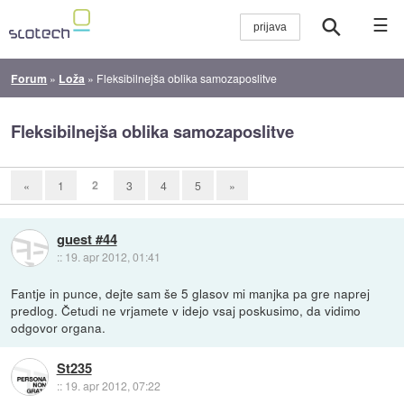
☰
Forum
»
Loža
»
Fleksibilnejša oblika samozaposlitve
Fleksibilnejša oblika samozaposlitve
2
«
1
3
4
5
»
guest #44
::
19. apr 2012, 01:41
Fantje in punce, dejte sam še 5 glasov mi manjka pa gre naprej
predlog. Četudi ne vrjamete v idejo vsaj poskusimo, da vidimo
odgovor organa.
St235
::
19. apr 2012, 07:22