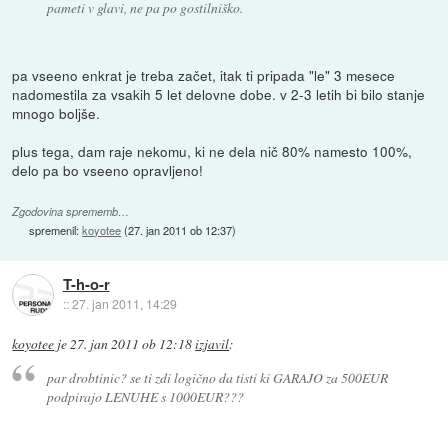
pameti v glavi, ne pa po gostilniško.
pa vseeno enkrat je treba začet, itak ti pripada "le" 3 mesece
nadomestila za vsakih 5 let delovne dobe. v 2-3 letih bi bilo stanje
mnogo boljše.
plus tega, dam raje nekomu, ki ne dela nič 80% namesto 100%,
delo pa bo vseeno opravljeno!
Zgodovina sprememb…
spremenil:
koyotee
(
27. jan 2011 ob 12:37
)
T-h-o-r
::
27. jan 2011, 14:29
koyotee
je
27. jan 2011 ob 12:18
izjavil
:
par drobtinic? se ti zdi logično da tisti ki GARAJO za 500EUR
podpirajo LENUHE s 1000EUR???