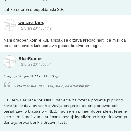
Lahko odpremo popoldanski S.P.
we_are_borg
::
27. jan 2011, 01:42
Nam gradbenikom je kul, ampak se država krepko moti, če misli da
bo s tem nevem kak postavla gospodarstvo na noge.
BlueRunner
::
27. jan 2011, 07:41
Okapi
je
26. jan 2011 ob 00:20
izjavil
:
A krasti se tudi sme? Vsaj malo, od državnih firm?
Da. Temu se reče "prisilka". Največja zavožena podjetja jo pridno
koristijo, iz davkov vseh državljanov pa se potem ponovno polni
paradržavno blagajno v NLB. Pač še en primer dobre ideje, ki se je
zelo hitro izrodil v to, kar imamo sedaj: legalizirano krajo državnega
denarja preko bank v državni lasti.