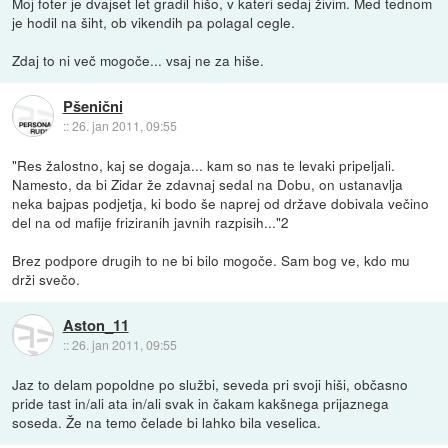
Moj foter je dvajset let gradil hišo, v kateri sedaj živim. Med tednom
je hodil na šiht, ob vikendih pa polagal cegle.
Zdaj to ni več mogoče... vsaj ne za hiše.
Pšenični
::
26. jan 2011, 09:55
"Res žalostno, kaj se dogaja... kam so nas te levaki pripeljali.
Namesto, da bi Zidar že zdavnaj sedal na Dobu, on ustanavlja
neka bajpas podjetja, ki bodo še naprej od države dobivala večino
del na od mafije friziranih javnih razpisih..."2
Brez podpore drugih to ne bi bilo mogoče. Sam bog ve, kdo mu
drži svečo.
Aston_11
::
26. jan 2011, 09:55
Jaz to delam popoldne po službi, seveda pri svoji hiši, občasno
pride tast in/ali ata in/ali svak in čakam kakšnega prijaznega
soseda. Že na temo čelade bi lahko bila veselica.