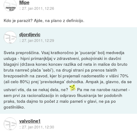
Mipe
::
27. jan 2011, 12:26
Kdo je parazit? Ajde, na plano z definicijo.
djordjevic
::
27. jan 2011, 12:29
Sveta preproščina. Vsaj kratkoročno je 'pucanje' bolj medvedja
usluga - hipni primanjkljaj v zdravstveni, pokojninski in davčni
blagajni (država konec koncev razlika od neta in malice do bruto
bruta namreč plača 'sebi'), na drugi strani pa prenos taistih
brezposelnih na zavod, kjer bi prejemali nadomestilo v višini 70%
(ali celo 80%) prej 'previsokega' dohodka. Ampak ja, glavno, da se
ustvari vtis, da se nekaj dela, ne?
Pa me ne narobe razumet -
sem prvi za racionalizacijo in odpravo fikusiranja ter podobnih
praks, toda dajmo to počet z malo pameti v glavi, ne pa po
gostilniško.
valvoline1
::
27. jan 2011, 12:30