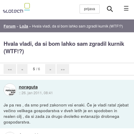
☰
Forum
»
Loža
»
Hvala vladi, da si bom lahko sam zgradil kurnik (WTF!?)
Hvala vladi, da si bom lahko sam zgradil kurnik
(WTF!?)
5
/ 6
««
«
»
»»
noraguta
::
26. jan 2011, 08:41
Je pa res , da smo pred zakonom vsi enaki. Če je vladi ratal zjebat
večino velikega gospodarstva v dveh letih je en spodoben in
realen cilj , da si zada za drugo dvoletko evtanazijo drobnega
gospodarstva.