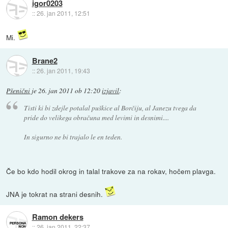
igor0203
::
26. jan 2011, 12:51
Mi.
Brane2
::
26. jan 2011, 19:43
Pšenični
je
26. jan 2011 ob 12:20
izjavil
:
Tisti ki bi zdejle potalal puškice al Borčiju, al Janezu tvega da
pride do velikega obračuna med levimi in desnimi....
In sigurno ne bi trajalo le en teden.
Če bo kdo hodil okrog in talal trakove za na rokav, hočem plavga.
JNA je tokrat na strani desnih.
Ramon dekers
::
26. jan 2011, 22:37