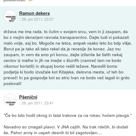
Ramon dekers
::
26. jan 2011, 23:37
država me ima rada. to čutim v svojem srcu, vem in ji zaupam, da
bo z mojim denarjem ravnala transparentno. Dajte tudi vi pokazati
malo volje, saj bo. Mogoče ne letos, ampak vsako leto bo bdp višje,
Borut pa je tako ali tako rekel da je recesije že konec. Jaz mu
zaupam, in vem da smo pri koncu, dajte iztisnite še tistih nekaj
centov iz malhe in jih ne imejte v štunfih (namreč tam ne bodo
nikomur koristili) in skupaj bomo rešili težave. Naredili bomo
podjetja ki bodo izvažale kot Kitajska, delovna mesta, uf teh bo
preveč! In pa gospodje kot so stric Ivan ne bodo več lagali in grdo
poslovali!
Pšenični
::
26. jan 2011, 23:41
"Če bo kdo hodil okrog in talal trakove za na rokav, hočem plavga."
Navadno so zmagali plavci. V JNA cajtih. Na trak rdečih, bi dodali
še, Pahor army in uspeh desnih bi bil zagotovljen....