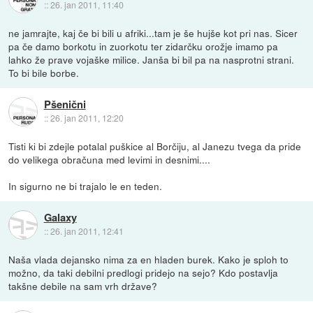
::
26. jan 2011, 11:40
ne jamrajte, kaj če bi bili u afriki...tam je še hujše kot pri nas. Sicer
pa če damo borkotu in zuorkotu ter zidarčku orožje imamo pa
lahko že prave vojaške milice. Janša bi bil pa na nasprotni strani.
To bi bile borbe.
Pšenični
::
26. jan 2011, 12:20
Tisti ki bi zdejle potalal puškice al Borčiju, al Janezu tvega da pride
do velikega obračuna med levimi in desnimi....
In sigurno ne bi trajalo le en teden.
Galaxy
::
26. jan 2011, 12:41
Naša vlada dejansko nima za en hladen burek. Kako je sploh to
možno, da taki debilni predlogi pridejo na sejo? Kdo postavlja
takšne debile na sam vrh države?