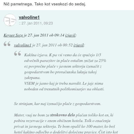
Nič pametnega. Tako kot vseskozi do sedaj.
valvoline1
::
27. jan 2011, 09:23
Keyser Soze
je
27. jan 2011 ob 09:14
izjavil
:
valvoline1
je
27. jan 2011 ob 00:52
izjavil
:
Kakšna izjava. K pa vsi vemo da će spučejo 1/3
odvečnih parazitov in plače ostalim znižat za 25%
oz povprečne plače v javnem sektorju izenačit z
gospodarstvom bo proračunska luknja takoj
zakrpana.
VSEM je jasno kaj je treba naredit. Le jajc nima
nobeden od trenutnih politkomisarjev na oblasti.
Se strinjam, kar naj izenačijo plače z gospodarstvom.
Mater, vsaj ne bom za
strokovno delo
plačan toliko kot en, ki
pobira rezervacije v enem običnem hotelu. Tolk o enačenju
privat in javnega sektorja. Te bom opalil ko 100 mater, ko boš
hotel kakšno odločbo o dodelitvi določene pravice. Čist isto kot