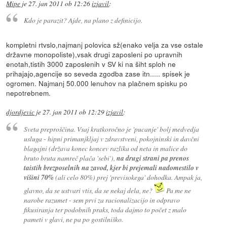
Mipe
je
27. jan 2011 ob 12:26
izjavil
:
Kdo je parazit? Ajde, na plano z definicijo.
kompletni rtvslo,najmanj polovica sž(enako velja za vse ostale
državne monopoliste),vsak drugi zaposleni po upravnih
enotah,tistih 3000 zaposlenih v SV ki na šiht sploh ne
prihajajo,agencije so seveda zgodba zase itn..... spisek je
ogromen. Najmanj 50.000 lenuhov na plačnem spisku po
nepotrebnem.
djordjevic
je
27. jan 2011 ob 12:29
izjavil
:
Sveta preproščina. Vsaj kratkoročno je 'pucanje' bolj medvedja
usluga - hipni primanjkljaj v zdravstveni, pokojninski in davčni
blagajni (država konec koncev razlika od neta in malice do
bruto bruta namreč plača 'sebi'),
na drugi strani pa prenos
taistih brezposelnih na zavod, kjer bi prejemali nadomestilo v
višini 70%
(ali celo 80%) prej 'previsokega' dohodka. Ampak ja,
glavno, da se ustvari vtis, da se nekaj dela, ne?
Pa me ne
narobe razumet - sem prvi za racionalizacijo in odpravo
fikusiranja ter podobnih praks, toda dajmo to počet z malo
pameti v glavi, ne pa po gostilniško.