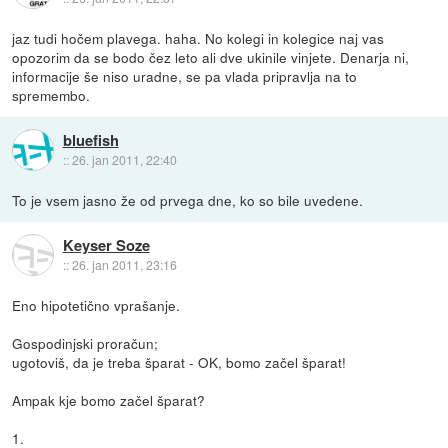
jaz tudi hočem plavega. haha. No kolegi in kolegice naj vas
opozorim da se bodo čez leto ali dve ukinile vinjete. Denarja ni,
informacije še niso uradne, se pa vlada pripravlja na to
spremembo.
bluefish
::
26. jan 2011, 22:40
To je vsem jasno že od prvega dne, ko so bile uvedene.
Keyser Soze
::
26. jan 2011, 23:16
Eno hipotetično vprašanje.
Gospodinjski proračun;
ugotoviš, da je treba šparat - OK, bomo začel šparat!
Ampak kje bomo začel šparat?
1.