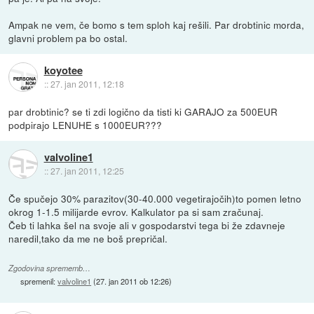
Ampak ne vem, če bomo s tem sploh kaj rešili. Par drobtinic morda,
glavni problem pa bo ostal.
koyotee
::
27. jan 2011, 12:18
par drobtinic? se ti zdi logično da tisti ki GARAJO za 500EUR
podpirajo LENUHE s 1000EUR???
valvoline1
::
27. jan 2011, 12:25
Če spučejo 30% parazitov(30-40.000 vegetirajočih)to pomen letno
okrog 1-1.5 milijarde evrov. Kalkulator pa si sam zračunaj.
Čeb ti lahka šel na svoje ali v gospodarstvi tega bi že zdavneje
naredil,tako da me ne boš prepričal.
Zgodovina sprememb…
spremenil:
valvoline1
(
27. jan 2011 ob 12:26
)