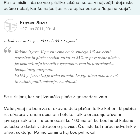
Pa ne mislim, da so vse prisilke takšne, se pa v največjih dejansko
počne nekaj, kar še najbolj ustreza opisu besede "legalna kraja".
Keyser Soze
::
27. jan 2011, 09:14
valvoline1
je
27. jan 2011 ob 00:52
izjavil
:
Kakšna izjava. K pa vsi vemo da će spučejo 1/3 odvečnih
parazitov in plače ostalim znižat za 25% oz povprečne plače v
javnem sektorju izenačit z gospodarstvom bo proračunska
luknja takoj zakrpana.
VSEM je jasno kaj je treba naredit. Le jajc nima nobeden od
trenutnih politkomisarjev na oblasti.
Se strinjam, kar naj izenačijo plače z gospodarstvom.
Mater, vsaj ne bom za strokovno delo plačan toliko kot en, ki pobira
rezervacije v enem običnem hotelu. Tolk o enačenju privat in
javnega sektorja. Te bom opalil ko 100 mater, ko boš hotel kakšno
odločbo o dodelitvi določene pravice. Čist isto kot naredi odvetnik v
privat sektorju. Pa me zanima kaj boš pol rekel.