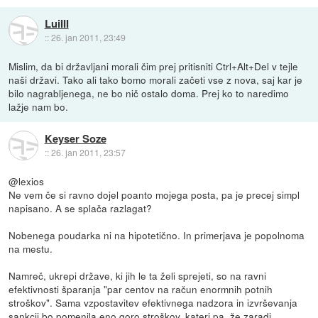
LuiIII
::
26. jan 2011, 23:49
Mislim, da bi državljani morali čim prej pritisniti Ctrl+Alt+Del v tejle
naši državi. Tako ali tako bomo morali začeti vse z nova, saj kar je
bilo nagrabljenega, ne bo nič ostalo doma. Prej ko to naredimo
lažje nam bo.
Keyser Soze
::
26. jan 2011, 23:57
@lexios
Ne vem če si ravno dojel poanto mojega posta, pa je precej simpl
napisano. A se splača razlagat?
Nobenega poudarka ni na hipotetično. In primerjava je popolnoma
na mestu.
Namreč, ukrepi države, ki jih le ta želi sprejeti, so na ravni
efektivnosti šparanja "par centov na račun enormnih potnih
stroškov". Sama vzpostavitev efektivnega nadzora in izvrševanja
sankcij bo pomenila eno goro stroškov, kateri pa, že zaradi