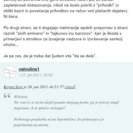
zapletenosti dokazovanja, nikoli ne bodo pokriti z "prihodki" (v
obliki kazni in povečanja prihodkov na račun več plačanih dajatev).
Ni šans.
Po drugi strani, se ti dogajajo mahinacije epskih proporcev s strani
raznih "sivih eminenc" in "tajkunov inu baronov", kjer je škoda v
primerjavi s stroškov za izvajanje nadzora in izvrševanje sankcij
ohoho...
Je pa res, da je treba dat ljudem vtis "da se dela".
valvoline1
::
27. jan 2011, 00:52
Keyser Soze
je
26. jan 2011 ob 23:57
izjavil
:
@lexios
Ne vem če si ravno dojel poanto mojega posta, pa je precej simpl
napisano. A se splača razlagat?
Nobenega poudarka ni na hipotetično. In primerjava je
popolnoma na mestu.