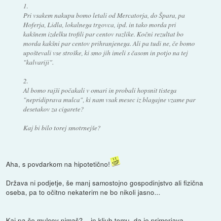
1.
Pri vsakem nakupu bomo letali od Mercatorja, do Špara, pa
Hoferja, Lidla, lokalnega trgovca, ipd. in tako morda pri
kakšnem izdelku trofili par centov razlike. Kočni rezultat bo
morda kakšni par centov prihranjenega. Ali pa tudi ne, če bomo
upoštevali vse stroške, ki smo jih imeli s časom in potjo na tej
"kalvariji".
2.
Al bomo rajši počakali v omari in probali hopsnit tistega
"nepridiprava mulca", ki nam vsak mesec iz blagajne vzame par
desetakov za cigarete?
Kaj bi bilo torej smotrnejše?
Aha, s povdarkom na hipotetično!
Država ni podjetje, še manj samostojno gospodinjstvo ali fizična
oseba, pa to očitno nekaterim ne bo nikoli jasno...
Kaj pa če mulcev nimaš? ...in kljub temu, da je primerjava