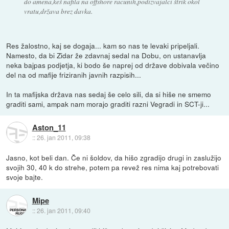
do amena,keš nafila na offshore racunih,podizvajalci štrik okol
vratu,država brez davka.
Res žalostno, kaj se dogaja... kam so nas te levaki pripeljali.
Namesto, da bi Zidar že zdavnaj sedal na Dobu, on ustanavlja
neka bajpas podjetja, ki bodo še naprej od države dobivala večino
del na od mafije friziranih javnih razpisih...
In ta mafijska država nas sedaj še celo sili, da si hiše ne smemo
graditi sami, ampak nam morajo graditi razni Vegradi in SCT-ji...
Aston_11
::
26. jan 2011, 09:38
Jasno, kot beli dan. Če ni šoldov, da hišo zgradijo drugi in zaslužijo
svojih 30, 40 k do strehe, potem pa revež res nima kaj potrebovati
svoje bajte.
Mipe
::
26. jan 2011, 09:40