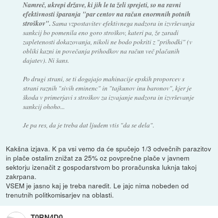
Namreč, ukrepi države, ki jih le ta želi sprejeti, so na ravni
efektivnosti šparanja "par centov na račun enormnih potnih
stroškov".
Sama vzpostavitev efektivnega nadzora in izvrševanja
sankcij bo pomenila eno goro stroškov, kateri pa, že zaradi
zapletenosti dokazovanja, nikoli ne bodo pokriti z "prihodki" (v
obliki kazni in povečanja prihodkov na račun več plačanih
dajatev). Ni šans.
Po drugi strani, se ti dogajajo mahinacije epskih proporcev s
strani raznih "sivih eminenc" in "tajkunov inu baronov", kjer je
škoda v primerjavi s stroškov za izvajanje nadzora in izvrševanje
sankcij ohoho...
Je pa res, da je treba dat ljudem vtis "da se dela".
Kakšna izjava. K pa vsi vemo da će spučejo 1/3 odvečnih parazitov
in plače ostalim znižat za 25% oz povprečne plače v javnem
sektorju izenačit z gospodarstvom bo proračunska luknja takoj
zakrpana.
VSEM je jasno kaj je treba naredit. Le jajc nima nobeden od
trenutnih politkomisarjev na oblasti.
T0RN4D0