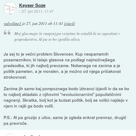
Keyser Soze
::
27. jan 2011, 11:47
valvoline1
je
27. jan 2011 ob 11:41
izjavil
:
Moj glas majo že vnaprej,pa verjetno še ostalih ki so zaposleni v
gospodarstvu. Al pa se bo zgodila ulica.
Ja sej to je večni problem Slovencev. Kup nespametnih
posameznikov, ki talajo glasove na podlagi najmočnejšega
predsodka, ki jih najbolj prevzame. Nobenega ne zanima a je
politik pameten, a je moralen, a je možno od njega pričakovat
strokovnost.
Zanima jih samo kaj pompoznega bodo izbranci izjavili in da se bo
to najbolj skladalo z njihovimi "revolucionarnimi" populističnimi
nagnenji. Skratka, bolj kot je butast politik, bolj se volilci najdejo v
njem in rajši ga bodo volili.
P.S.: Al pa grozijo z ulico, samo je zgleda enkrat premraz, drugič
pa prevroče.