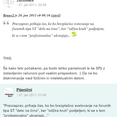
::
27. jan 2011, 00:58
Brane2
je
26. jan 2011 ob 08:16
izjavil
:
Pravzaprav, prihaja čas, ko bo brezplačno svetovanje na
forumih tipa ST "delo na črno", ker "odžira kruh" podjetjem,
ki se s tem "profesionalno" ukvarjajo...
THIS.
Še kako leto počakamo, pa bodo lahko pametovali le še SPji z
izstavljenim računom pod vsakim prispevkom. :) Da ne bo
diskrminacije med fizičnim in intelektualnim delom.
Pšenični
::
27. jan 2011, 01:04
"Pravzaprav, prihaja čas, ko bo brezplačno svetovanje na forumih
tipa ST "delo na črno", ker "odžira kruh" podjetjem, ki se s tem
"profesionalno" ukvarjajo..."