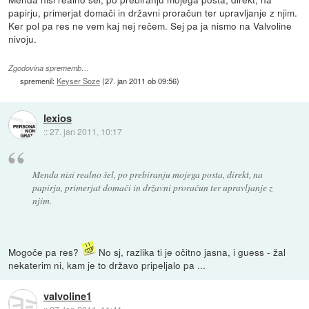
papirju, primerjat domači in državni proračun ter upravljanje z njim.
Ker pol pa res ne vem kaj nej rečem. Sej pa ja nismo na Valvoline
nivoju.
Zgodovina sprememb…
spremenil:
Keyser Soze
(
27. jan 2011 ob 09:56
)
lexios
::
27. jan 2011, 10:17
Menda nisi realno šel, po prebiranju mojega posta, direkt, na
papirju, primerjat domači in državni proračun ter upravljanje z
njim.
Mogoče pa res?
No sj, razlika ti je očitno jasna, i guess - žal
nekaterim ni, kam je to državo pripeljalo pa ...
valvoline1