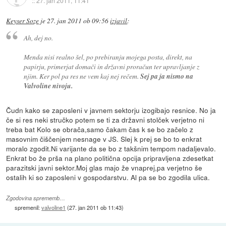
::
27. jan 2011, 11:41
Keyser Soze
je
27. jan 2011 ob 09:56
izjavil
:
Ah, dej no.
Menda nisi realno šel, po prebiranju mojega posta, direkt, na
papirju, primerjat domači in državni proračun ter upravljanje z
njim. Ker pol pa res ne vem kaj nej rečem.
Sej pa ja nismo na
Valvoline nivoju.
Čudn kako se zaposleni v javnem sektorju izogibajo resnice. No ja
če si res neki stručko potem se ti za državni stolček verjetno ni
treba bat Kolo se obrača,samo čakam čas k se bo začelo z
masovnim čiščenjem nesnage v JS. Slej k prej se bo to enkrat
moralo zgodit.Ni varijante da se bo z takšnim tempom nadaljevalo.
Enkrat bo že prša na plano politična opcija pripravljena zdesetkat
parazitski javni sektor.Moj glas majo že vnaprej,pa verjetno še
ostalih ki so zaposleni v gospodarstvu. Al pa se bo zgodila ulica.
Zgodovina sprememb…
spremenil:
valvoline1
(
27. jan 2011 ob 11:43
)