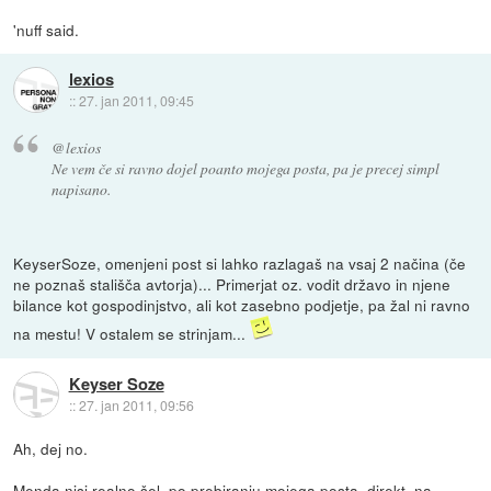
'nuff said.
lexios
::
27. jan 2011, 09:45
@lexios
Ne vem če si ravno dojel poanto mojega posta, pa je precej simpl
napisano.
KeyserSoze, omenjeni post si lahko razlagaš na vsaj 2 načina (če
ne poznaš stališča avtorja)... Primerjat oz. vodit državo in njene
bilance kot gospodinjstvo, ali kot zasebno podjetje, pa žal ni ravno
na mestu! V ostalem se strinjam...
Keyser Soze
::
27. jan 2011, 09:56
Ah, dej no.
Menda nisi realno šel, po prebiranju mojega posta, direkt, na