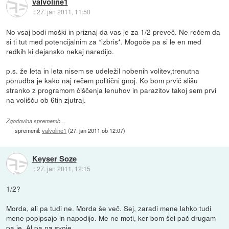
valvoline1
::
27. jan 2011, 11:50
No vsaj bodi moški in priznaj da vas je za 1/2 preveč. Ne rečem da
si ti tut med potencijalnim za *izbris*. Mogoče pa si le en med
redkih ki dejansko nekaj naredijo.
p.s. že leta in leta nisem se udeležil nobenih volitev,trenutna
ponudba je kako naj rečem politični gnoj. Ko bom prvič slišu
stranko z programom čiščenja lenuhov in parazitov takoj sem prvi
na volišču ob 6tih zjutraj.
Zgodovina sprememb…
spremenil:
valvoline1
(
27. jan 2011 ob 12:07
)
Keyser Soze
::
27. jan 2011, 12:15
1/2?
Morda, ali pa tudi ne. Morda še več. Sej, zaradi mene lahko tudi
mene popipsajo in napodijo. Me ne moti, ker bom šel pač drugam
pa je. Al pa na svoje.