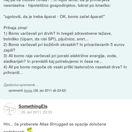
nesmiselna - hipotetično gospodinjstvo, tokrat po kmečko:
"ugotoviš, da je treba šparat - OK, bomo začel šparat!"
Prihaja zima!
1) Bomo varčevali pri drvih? In tvegali zdravstvene težave,
bolniško (Upam, da nisi SP!), pljučnico, smrt...
2) Bomo varčevali pri božičnih okraskih? In privarčevanih 5 eurov
zapili?
3) Ali bomo raje varčevali pri porabi električne energije, vode,
sladkarijah? In premislili kaj potrebujemo in česa ne...
4) Ali pa bomo mogoče ob vsaki priliki lastoročno nasekali drva? In
prihranili...
Zgodovina sprememb…
spremenil:
lexios
(
26. jan 2011 ob 23:42
)
SomethingEls
::
26. jan 2011, 23:33
Hm... če preberete Atlas Shrugged se opazije določene
podobnosti.