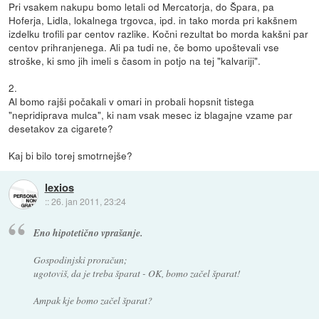
Pri vsakem nakupu bomo letali od Mercatorja, do Špara, pa
Hoferja, Lidla, lokalnega trgovca, ipd. in tako morda pri kakšnem
izdelku trofili par centov razlike. Kočni rezultat bo morda kakšni par
centov prihranjenega. Ali pa tudi ne, če bomo upoštevali vse
stroške, ki smo jih imeli s časom in potjo na tej "kalvariji".
2.
Al bomo rajši počakali v omari in probali hopsnit tistega
"nepridiprava mulca", ki nam vsak mesec iz blagajne vzame par
desetakov za cigarete?
Kaj bi bilo torej smotrnejše?
lexios
::
26. jan 2011, 23:24
Eno hipotetično vprašanje.
Gospodinjski proračun;
ugotoviš, da je treba šparat - OK, bomo začel šparat!
Ampak kje bomo začel šparat?