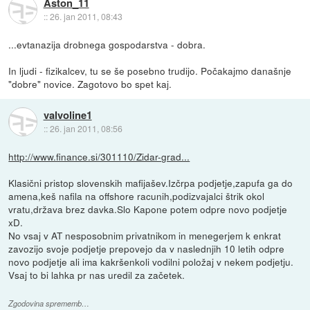
Aston_11
::
26. jan 2011, 08:43
...evtanazija drobnega gospodarstva - dobra.
In ljudi - fizikalcev, tu se še posebno trudijo. Počakajmo današnje
"dobre" novice. Zagotovo bo spet kaj.
valvoline1
::
26. jan 2011, 08:56
http://www.finance.si/301110/Zidar-grad...
Klasični pristop slovenskih mafijašev.Izčrpa podjetje,zapufa ga do
amena,keš nafila na offshore racunih,podizvajalci štrik okol
vratu,država brez davka.Slo Kapone potem odpre novo podjetje
xD.
No vsaj v AT nesposobnim privatnikom in menegerjem k enkrat
zavozijo svoje podjetje prepovejo da v naslednjih 10 letih odpre
novo podjetje ali ima kakršenkoli vodilni položaj v nekem podjetju.
Vsaj to bi lahka pr nas uredil za začetek.
Zgodovina sprememb…