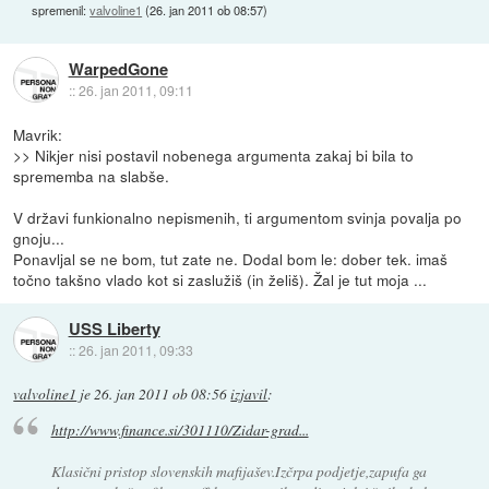
spremenil:
valvoline1
(
26. jan 2011 ob 08:57
)
WarpedGone
::
26. jan 2011, 09:11
Mavrik:
>> Nikjer nisi postavil nobenega argumenta zakaj bi bila to
sprememba na slabše.
V državi funkionalno nepismenih, ti argumentom svinja povalja po
gnoju...
Ponavljal se ne bom, tut zate ne. Dodal bom le: dober tek. imaš
točno takšno vlado kot si zaslužiš (in želiš). Žal je tut moja ...
USS Liberty
::
26. jan 2011, 09:33
valvoline1
je
26. jan 2011 ob 08:56
izjavil
:
http://www.finance.si/301110/Zidar-grad...
Klasični pristop slovenskih mafijašev.Izčrpa podjetje,zapufa ga