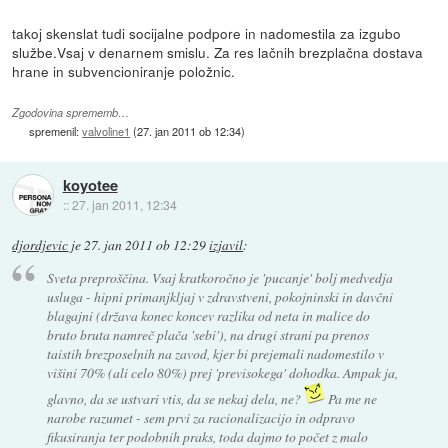
takoj skenslat tudi socijalne podpore in nadomestila za izgubo
službe.Vsaj v denarnem smislu. Za res lačnih brezplačna dostava
hrane in subvencioniranje položnic.
Zgodovina sprememb…
spremenil:
valvoline1
(
27. jan 2011 ob 12:34
)
koyotee
::
27. jan 2011, 12:34
djordjevic
je
27. jan 2011 ob 12:29
izjavil
:
Sveta preproščina. Vsaj kratkoročno je 'pucanje' bolj medvedja
usluga - hipni primanjkljaj v zdravstveni, pokojninski in davčni
blagajni (država konec koncev razlika od neta in malice do
bruto bruta namreč plača 'sebi'), na drugi strani pa prenos
taistih brezposelnih na zavod, kjer bi prejemali nadomestilo v
višini 70% (ali celo 80%) prej 'previsokega' dohodka. Ampak ja,
glavno, da se ustvari vtis, da se nekaj dela, ne?
Pa me ne
narobe razumet - sem prvi za racionalizacijo in odpravo
fikusiranja ter podobnih praks, toda dajmo to počet z malo