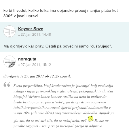
ko bi ti vedel, koliko folka ima dejansko precej manjšo plačo kot
800€ v javni upravi
Keyser Soze
::
27. jan 2011, 14:48
Ma djordjevic kar prav. Ostali pa povečini samo "čustvujejo".
noraguta
::
27. jan 2011, 15:12
djordjevic
je
27. jan 2011 ob 12:29
izjavil
:
Sveta preproščina. Vsaj kratkoročno je 'pucanje' bolj medvedja
usluga - hipni primanjkljaj v zdravstveni, pokojninski in davčni
blagajni (država konec koncev razlika od neta in malice do
bruto bruta namreč plača 'sebi'), na drugi strani pa prenos
taistih brezposelnih na zavod, kjer bi prejemali nadomestilo v
višini 70% (ali celo 80%) prej 'previsokega' dohodka. Ampak ja,
glavno, da se ustvari vtis, da se nekaj dela, ne?
Pa me ne
narobe razumet - sem prvi za racionalizacijo in odpravo