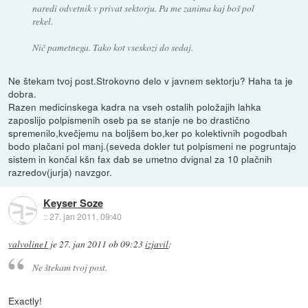
naredi odvetnik v privat sektorju. Pa me zanima kaj boš pol
rekel.
Nič pametnega. Tako kot vseskozi do sedaj.
Ne štekam tvoj post.Strokovno delo v javnem sektorju? Haha ta je
dobra.
Razen medicinskega kadra na vseh ostalih položajih lahka
zaposlijo polpismenih oseb pa se stanje ne bo drastično
spremenilo,kvečjemu na boljšem bo,ker po kolektivnih pogodbah
bodo plačani pol manj.(seveda dokler tut polpismeni ne pogruntajo
sistem in končal kšn fax dab se umetno dvignal za 10 plačnih
razredov(jurja) navzgor.
Keyser Soze
::
27. jan 2011, 09:40
valvoline1
je
27. jan 2011 ob 09:23
izjavil
:
Ne štekam tvoj post.
Exactly!