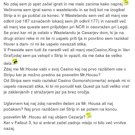
No zdaj sem jo spet začel igrati in me malo zanima kako naprej
Večinoma sem igral samo v wastelandu in se bolj kot ne izogibal
Strip-a in ga puščal za konec. V Wastelandu sem več ali manj vse
odkril (od 187 označenih lokacij sem jih odkril 177) in naredil več
ali manj vse queste sem priljubljen pri NCR in osovražen pri Legiji.
Se pravi kar mi je ostalo v Wastelandu je Cesarjev dom, ki je na
drugi strani reke in mi še ni uspelo priti tja in površno sem raziskal
Hover s dam- ni mi še uspelo navezati stika.
V Freeside sem tudi že naredil več ali manj vse(Casino,King in Van
Graf)zdaj sem pa vstopil v Strip in opazil, da me čaka še veliko
dela
Zdaj me Mr.House vabi v svoj Casino kaj naj prvo raziščem vse v
Stripu kar je možno predno se posvetim Mr.Housu?
Od Stripa sem malo raziskal Casino Gomorah(omerta) ampak mi ni
uspelo navezati stika, ki bi mi ponudil kak Quest pa tudi veliko vrat
je zaklenjenih z stražarjem jaz pa brez orožja.
Uglavnem kaj naj zdaj naredim delam za Mr. Housa ali naj
počakam? Naj prvo raziščem cel Strip in se potem na koncu
posvetim Mr .Housu ali naj ubijem Cezarja?
Ker v Fallout 3, ko si enkrat začel zadnjo misijo ni bilo več vrnitve
nazaj.