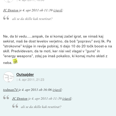
JC Denton
je
4. apr 2011 ob 11:39
izjavil
:
ali se da skille kak resetirat?
Ne, da bi vedu.....ampak, če si komaj začel igrat, se nimaš kaj
sekirat, maš še dost levelov verjetno, da boš "popravu" svoj lik. Pa
"strokovne" knjige in revije pobiraj, ti dajo 10 do 20 točk boost-a na
skill. Predvidevam, da te moti, ker nisi več vlagal v "guns" in
"energy weapons", zdaj pa imaš pokalico, ki komaj muho sklati z
neba.
Outsajder
::
4. apr 2011, 21:23
todman74
je
4. apr 2011 ob 16:06
izjavil
:
JC Denton
je
4. apr 2011 ob 11:39
izjavil
:
ali se da skille kak resetirat?