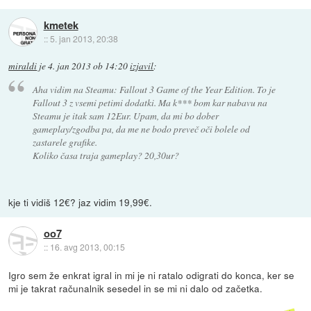
kmetek
::
5. jan 2013, 20:38
miraldi
je
4. jan 2013 ob 14:20
izjavil
:
Aha vidim na Steamu: Fallout 3 Game of the Year Edition. To je
Fallout 3 z vsemi petimi dodatki. Ma k*** bom kar nabavu na
Steamu je itak sam 12Eur. Upam, da mi bo dober
gameplay/zgodba pa, da me ne bodo preveč oči bolele od
zastarele grafike.
Koliko časa traja gameplay? 20,30ur?
kje ti vidiš 12€? jaz vidim 19,99€.
oo7
::
16. avg 2013, 00:15
Igro sem že enkrat igral in mi je ni ratalo odigrati do konca, ker se
mi je takrat računalnik sesedel in se mi ni dalo od začetka.