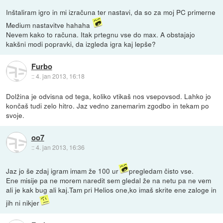
Inštaliram igro in mi izračuna ter nastavi, da so za moj PC primerne
Medium nastavitve hahaha
Nevem kako to računa. Itak prtegnu vse do max. A obstajajo
kakšni modi popravki, da izgleda igra kaj lepše?
Furbo
::
4. jan 2013, 16:18
Dolžina je odvisna od tega, koliko vtikaš nos vsepovsod. Lahko jo
končaš tudi zelo hitro. Jaz vedno zanemarim zgodbo in tekam po
svoje.
oo7
::
4. jan 2013, 16:36
Jaz jo še zdaj igram imam že 100 ur
pregledam čisto vse.
Ene misije pa ne morem naredit sem gledal že na netu pa ne vem
ali je kak bug ali kaj.Tam pri Helios one,ko imaš skrite ene zaloge in
jih ni nikjer