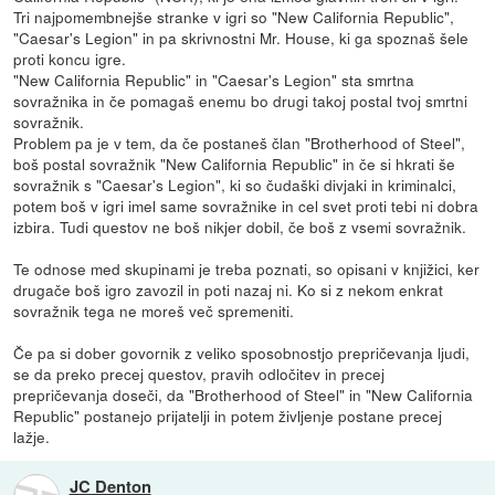
Tri najpomembnejše stranke v igri so "New California Republic",
"Caesar's Legion" in pa skrivnostni Mr. House, ki ga spoznaš šele
proti koncu igre.
"New California Republic" in "Caesar's Legion" sta smrtna
sovražnika in če pomagaš enemu bo drugi takoj postal tvoj smrtni
sovražnik.
Problem pa je v tem, da če postaneš član "Brotherhood of Steel",
boš postal sovražnik "New California Republic" in če si hkrati še
sovražnik s "Caesar's Legion", ki so čudaški divjaki in kriminalci,
potem boš v igri imel same sovražnike in cel svet proti tebi ni dobra
izbira. Tudi questov ne boš nikjer dobil, če boš z vsemi sovražnik.
Te odnose med skupinami je treba poznati, so opisani v knjižici, ker
drugače boš igro zavozil in poti nazaj ni. Ko si z nekom enkrat
sovražnik tega ne moreš več spremeniti.
Če pa si dober govornik z veliko sposobnostjo prepričevanja ljudi,
se da preko precej questov, pravih odločitev in precej
prepričevanja doseči, da "Brotherhood of Steel" in "New California
Republic" postanejo prijatelji in potem življenje postane precej
lažje.
JC Denton