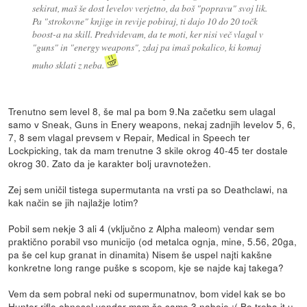
sekirat, maš še dost levelov verjetno, da boš "popravu" svoj lik.
Pa "strokovne" knjige in revije pobiraj, ti dajo 10 do 20 točk
boost-a na skill. Predvidevam, da te moti, ker nisi več vlagal v
"guns" in "energy weapons", zdaj pa imaš pokalico, ki komaj
muho sklati z neba.
Trenutno sem level 8, še mal pa bom 9.Na začetku sem ulagal
samo v Sneak, Guns in Enery weapons, nekaj zadnjih levelov 5, 6,
7, 8 sem vlagal prevsem v Repair, Medical in Speech ter
Lockpicking, tak da mam trenutne 3 skile okrog 40-45 ter dostale
okrog 30. Zato da je karakter bolj uravnotežen.
Zej sem uničil tistega supermutanta na vrsti pa so Deathclawi, na
kak način se jih najlažje lotim?
Pobil sem nekje 3 ali 4 (vključno z Alpha maleom) vendar sem
praktično porabil vso municijo (od metalca ognja, mine, 5.56, 20ga,
pa še cel kup granat in dinamita) Nisem še uspel najti kakšne
konkretne long range puške s scopom, kje se najde kaj takega?
Vem da sem pobral neki od supermunatnov, bom videl kak se bo
Hunter rifle obnesel vendar mam še samo 3 naboje :( Bo treba it u