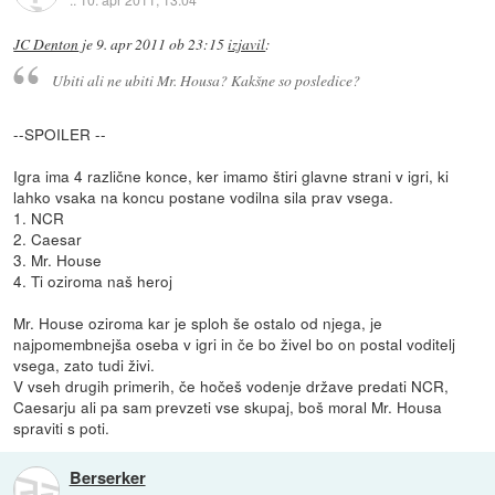
JC Denton
je
9. apr 2011 ob 23:15
izjavil
:
Ubiti ali ne ubiti Mr. Housa? Kakšne so posledice?
--SPOILER --
Igra ima 4 različne konce, ker imamo štiri glavne strani v igri, ki
lahko vsaka na koncu postane vodilna sila prav vsega.
1. NCR
2. Caesar
3. Mr. House
4. Ti oziroma naš heroj
Mr. House oziroma kar je sploh še ostalo od njega, je
najpomembnejša oseba v igri in če bo živel bo on postal voditelj
vsega, zato tudi živi.
V vseh drugih primerih, če hočeš vodenje države predati NCR,
Caesarju ali pa sam prevzeti vse skupaj, boš moral Mr. Housa
spraviti s poti.
Berserker