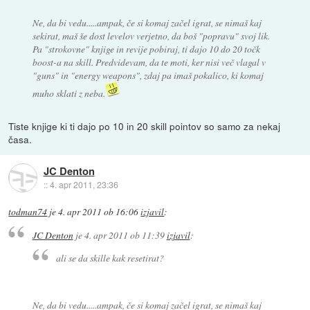
Ne, da bi vedu.....ampak, če si komaj začel igrat, se nimaš kaj
sekirat, maš še dost levelov verjetno, da boš "popravu" svoj lik.
Pa "strokovne" knjige in revije pobiraj, ti dajo 10 do 20 točk
boost-a na skill. Predvidevam, da te moti, ker nisi več vlagal v
"guns" in "energy weapons", zdaj pa imaš pokalico, ki komaj
muho sklati z neba.
Tiste knjige ki ti dajo po 10 in 20 skill pointov so samo za nekaj
časa.
JC Denton
::
4. apr 2011, 23:36
todman74
je
4. apr 2011 ob 16:06
izjavil
:
JC Denton
je
4. apr 2011 ob 11:39
izjavil
:
ali se da skille kak resetirat?
Ne, da bi vedu.....ampak, če si komaj začel igrat, se nimaš kaj