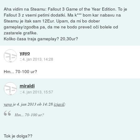
Aha vidim na Steamu: Fallout 3 Game of the Year Edition. To je
Fallout 3 z vsemi petimi dodatki. Ma k*** bom kar nabavu na
Steamu je itak sam 12Eur. Upam, da mi bo dober
gameplay/zgodba pa, da me ne bodo preveč oči bolele od
zastarele grafike.
Koliko časa traja gameplay? 20,30ur?
yayo
::
4. jan 2013, 14:28
Hm... 70-100 ur?
miraldi
::
4. jan 2013, 15:57
yayo
je
4. jan 2013 ob 14:28
izjavil
:
Hm... 70-100 ur?
Tok je dolga??