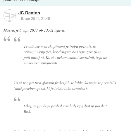
JC Denton
::
5. apr 2011, 21:45
Mavrik
je
5. apr 2011 ob 13:02
izjavil
:
Te odnose med skupinami je treba poznati, so
opisani v knjižici, ker drugače boš igro zavozil in
poti nazaj ni. Ko si z nekom enkrat sovražnik tega ne
moreš več spremeniti.
To ni res, pri treh glavnih frakcijah se lahko kasneje še premisliš
(maš poseben quest, ki je točno tako označen).
Okej, se jim bom probal čim bolj izogibat in poiskat
BoS.