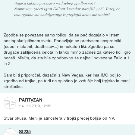
Vega-si kakšno povezavo med seboj(zgodbovno)?
Namravam začeti igrat Fallout 3 vendar starejših nebi. Torej, če
ima zgodbovno nadaljevanje iz prejšnjih delov me zanim?
Zgodbe se povezane samo toliko, da se pač dogajajo v istem
postapokaliptičnem svetu. Ponavljajo se predvsem nasprotniki
(super mutatnit, deathclaw...) in nekateri liki. Zgodbe pa so
drugače zaključena celota in lahko mirno začneš za katero koli igro
hočeš. Mislim, da sta bila zgodbovno še najbolj povezana Fallout 1
in 2.
Sam bi ti priporočal, dazačni z New Vegas, ker ima IMO boljšo
zgodbo od trojke, pa tudi na splošno je vzdušje bolj frpjsko in manj
streljaško.
PARTyZAN
::
4. jan 2013, 12:39
Stvar okusa. Meni je atmosfera v trojki precej boljša od NV.
St235