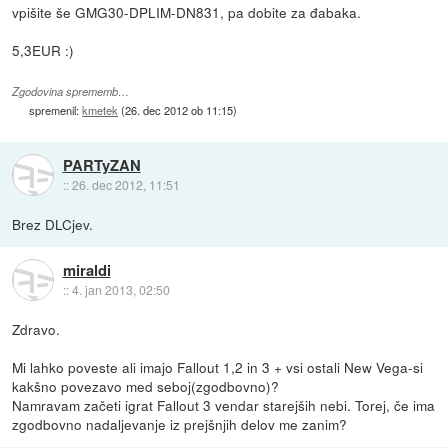
vpišite še GMG30-DPLIM-DN831, pa dobite za đabaka.
5,3EUR :)
Zgodovina sprememb…
spremenil:
kmetek
(
26. dec 2012 ob 11:15
)
PARTyZAN
::
26. dec 2012, 11:51
Brez DLCjev.
miraldi
::
4. jan 2013, 02:50
Zdravo.
Mi lahko poveste ali imajo Fallout 1,2 in 3 + vsi ostali New Vega-si
kakšno povezavo med seboj(zgodbovno)?
Namravam začeti igrat Fallout 3 vendar starejših nebi. Torej, če ima
zgodbovno nadaljevanje iz prejšnjih delov me zanim?