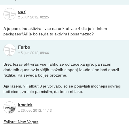
oo7
::
5. jun 2012, 02:25
A je pametno aktivirati vse na enkrat vse 4 dlc-je in Intem
packgaes?Ali je bolše,da to aktiviraš posamezno?
Furbo
::
5. jun 2012, 09:44
Brez težav aktiviraš vse, lahko že od začetka igre, pa razen
dodatnih questov in višjih možnih stopenj izkušenj ne boš opazil
razlike. Pa seveda boljše orožarne.
Aja lažem, v Fallout 3 je vplivalo, so se pojavljali močnejši sovragi
tudi sicer, za tule pa mislim, da temu ni tako.
kmetek
::
26. dec 2012, 11:13
Fallout: New Vegas