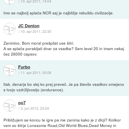
::
10. apr 2011, 14:04
Imo se najbolj splača NCR saj je najbližje rebuildu civilizacije.
JC Denton
::
10. apr 2011, 22:30
Zanimivo. Bom moral prešpilat use štiri.
A se splača porabljati dnar za vsadke? Sem level 20 in imam nekaj
čez 26000 capsov.
Furbo
::
11. apr 2011, 00:08
Itak, denarja bo slej ko prej preveč. Je pa število vsadkov omejeno
s tvojo vzdržljivostjo (endurance).
oo7
::
3. jun 2012, 23:24
Približujem se koncu te igre pa me zanima kako je z dlcji? Kolikor
vem so štirje Lonesome Road,Old World Blues,Dead Money in