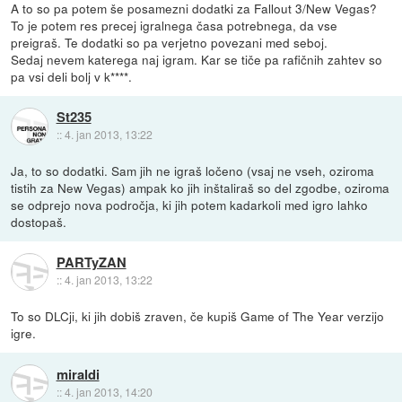
A to so pa potem še posamezni dodatki za Fallout 3/New Vegas?
To je potem res precej igralnega časa potrebnega, da vse
preigraš. Te dodatki so pa verjetno povezani med seboj.
Sedaj nevem katerega naj igram. Kar se tiče pa rafičnih zahtev so
pa vsi deli bolj v k****.
St235
::
4. jan 2013, 13:22
Ja, to so dodatki. Sam jih ne igraš ločeno (vsaj ne vseh, oziroma
tistih za New Vegas) ampak ko jih inštaliraš so del zgodbe, oziroma
se odprejo nova področja, ki jih potem kadarkoli med igro lahko
dostopaš.
PARTyZAN
::
4. jan 2013, 13:22
To so DLCji, ki jih dobiš zraven, če kupiš Game of The Year verzijo
igre.
miraldi
::
4. jan 2013, 14:20