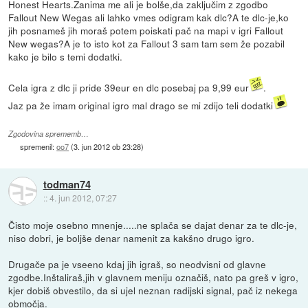
Honest Hearts.Zanima me ali je bolše,da zaključim z zgodbo
Fallout New Wegas ali lahko vmes odigram kak dlc?A te dlc-je,ko
jih posnameš jih moraš potem poiskati pač na mapi v igri Fallout
New wegas?A je to isto kot za Fallout 3 sam tam sem že pozabil
kako je bilo s temi dodatki.
Cela igra z dlc ji pride 39eur en dlc posebaj pa 9,99 eur
.
Jaz pa že imam original igro mal drago se mi zdijo teli dodatki
Zgodovina sprememb…
spremenil:
oo7
(
3. jun 2012 ob 23:28
)
todman74
::
4. jun 2012, 07:27
Čisto moje osebno mnenje.....ne splača se dajat denar za te dlc-je,
niso dobri, je boljše denar namenit za kakšno drugo igro.
Drugače pa je vseeno kdaj jih igraš, so neodvisni od glavne
zgodbe.Inštaliraš,jih v glavnem meniju označiš, nato pa greš v igro,
kjer dobiš obvestilo, da si ujel neznan radijski signal, pač iz nekega
območja.