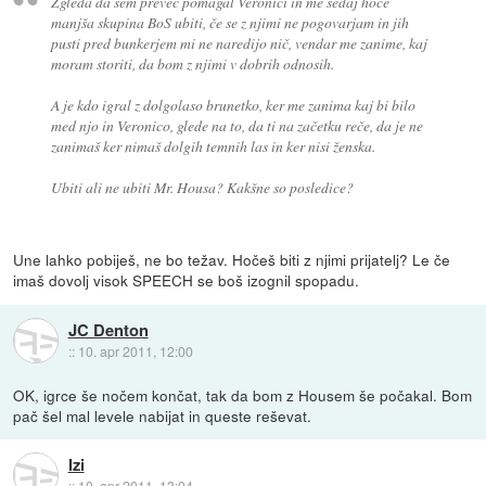
Zgleda da sem preveč pomagal Veronici in me sedaj hoče
manjša skupina BoS ubiti, če se z njimi ne pogovarjam in jih
pusti pred bunkerjem mi ne naredijo nič, vendar me zanime, kaj
moram storiti, da bom z njimi v dobrih odnosih.
A je kdo igral z dolgolaso brunetko, ker me zanima kaj bi bilo
med njo in Veronico, glede na to, da ti na začetku reče, da je ne
zanimaš ker nimaš dolgih temnih las in ker nisi ženska.
Ubiti ali ne ubiti Mr. Housa? Kakšne so posledice?
Une lahko pobiješ, ne bo težav. Hočeš biti z njimi prijatelj? Le če
imaš dovolj visok SPEECH se boš izognil spopadu.
JC Denton
::
10. apr 2011, 12:00
OK, igrce še nočem končat, tak da bom z Housem še počakal. Bom
pač šel mal levele nabijat in queste reševat.
Izi
::
10. apr 2011, 13:04