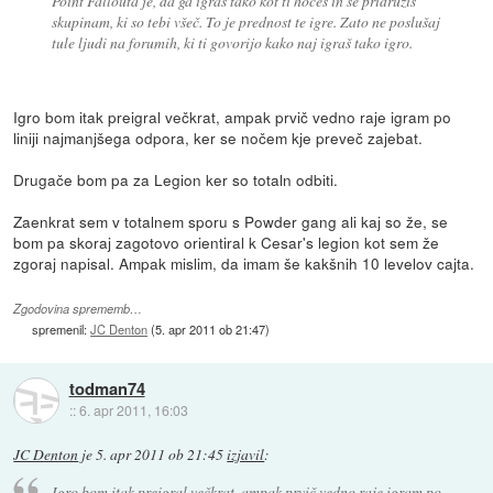
Point Fallouta je, da ga igraš tako kot ti hočeš in se pridružiš
skupinam, ki so tebi všeč. To je prednost te igre. Zato ne poslušaj
tule ljudi na forumih, ki ti govorijo kako naj igraš tako igro.
Igro bom itak preigral večkrat, ampak prvič vedno raje igram po
liniji najmanjšega odpora, ker se nočem kje preveč zajebat.
Drugače bom pa za Legion ker so totaln odbiti.
Zaenkrat sem v totalnem sporu s Powder gang ali kaj so že, se
bom pa skoraj zagotovo orientiral k Cesar's legion kot sem že
zgoraj napisal. Ampak mislim, da imam še kakšnih 10 levelov cajta.
Zgodovina sprememb…
spremenil:
JC Denton
(
5. apr 2011 ob 21:47
)
todman74
::
6. apr 2011, 16:03
JC Denton
je
5. apr 2011 ob 21:45
izjavil
:
Igro bom itak preigral večkrat, ampak prvič vedno raje igram po