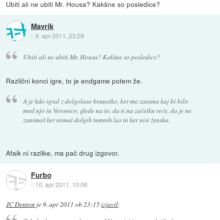
Ubiti ali ne ubiti Mr. Housa? Kakšne so posledice?
Mavrik
::
9. apr 2011, 23:29
Ubiti ali ne ubiti Mr. Housa? Kakšne so posledice?
Različni konci igre, to je endgame potem že.
A je kdo igral z dolgolaso brunetko, ker me zanima kaj bi bilo
med njo in Veronico, glede na to, da ti na začetku reče, da je ne
zanimaš ker nimaš dolgih temnih las in ker nisi ženska.
Afaik ni razlike, ma pač drug izgovor.
Furbo
::
10. apr 2011, 10:06
JC Denton
je
9. apr 2011 ob 23:15
izjavil
: