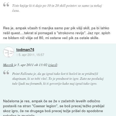
Tiste knjige ki ti dajo po 10 in 20 skill pointov so samo za nekaj
časa.
Res je, ampak včasih ti manjka samo par pik višji skill, pa bi lahko
rešil quest....takrat si pomagaš s "strokovno revijo". Jaz npr. sploh
ne bildam nič višje od 80, mi ostane več pik za ostale skille.
todman74
::
5. apr 2011, 15:57
Mavrik
je
5. apr 2011 ob 13:02
izjavil
:
Point Fallouta je, da ga igraš tako kot ti hočeš in se pridružiš
skupinam, ki so tebi všeč. To je prednost te igre. Zato ne poslušaj
tule ljudi na forumih, ki ti govorijo kako naj igraš tako igro.
Načeloma je res, ampak če se že v začetnih levelih odločno
postaviš na stran "Caesar legion", se boš precej težko prebijal
skoz igro, če ne drugega boš precej težje prišel do spodobne
pokalice in municije...