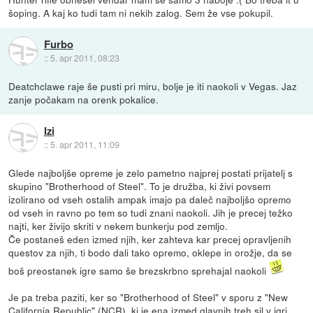
šoping. A kaj ko tudi tam ni nekih zalog. Sem že vse pokupil.
Furbo
::
5. apr 2011, 08:23
Deatchclawe raje še pusti pri miru, bolje je iti naokoli v Vegas. Jaz
zanje počakam na orenk pokalice.
Izi
::
5. apr 2011, 11:09
Glede najboljše opreme je zelo pametno najprej postati prijatelj s
skupino "Brotherhood of Steel". To je družba, ki živi povsem
izolirano od vseh ostalih ampak imajo pa daleč najboljšo opremo
od vseh in ravno po tem so tudi znani naokoli. Jih je precej težko
najti, ker živijo skriti v nekem bunkerju pod zemljo.
Če postaneš eden izmed njih, ker zahteva kar precej opravljenih
questov za njih, ti bodo dali tako opremo, oklepe in orožje, da se
boš preostanek igre samo še brezskrbno sprehajal naokoli
Je pa treba paziti, ker so "Brotherhood of Steel" v sporu z "New
California Republic" (NCR), ki je ena izmed glavnih treh sil v igri.