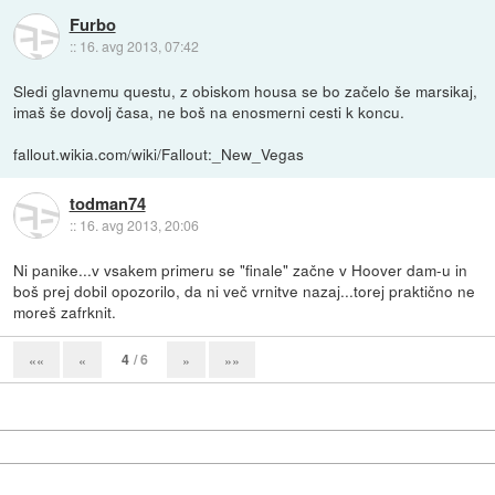
Furbo
::
16. avg 2013, 07:42
Sledi glavnemu questu, z obiskom housa se bo začelo še marsikaj,
imaš še dovolj časa, ne boš na enosmerni cesti k koncu.
fallout.wikia.com/wiki/Fallout:_New_Vegas
todman74
::
16. avg 2013, 20:06
Ni panike...v vsakem primeru se "finale" začne v Hoover dam-u in
boš prej dobil opozorilo, da ni več vrnitve nazaj...torej praktično ne
moreš zafrknit.
4
/ 6
««
«
»
»»