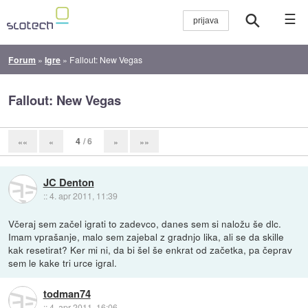
☰
Forum
»
Igre
»
Fallout: New Vegas
Fallout: New Vegas
4
/ 6
««
«
»
»»
JC Denton
::
4. apr 2011, 11:39
Včeraj sem začel igrati to zadevco, danes sem si naložu še dlc.
Imam vprašanje, malo sem zajebal z gradnjo lika, ali se da skille
kak resetirat? Ker mi ni, da bi šel še enkrat od začetka, pa čeprav
sem le kake tri urce igral.
todman74
::
4. apr 2011, 16:06