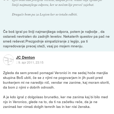
liniji najmanjšega odpora, ker se nočem kje preveč zajebat.
Drugače bom pa za Legion ker so totaln odbiti.
Če boš igral po liniji najmanjšega odpora, potem je najbolje , da
ostaneš nevtralen do zadnjih levelov. Nekaterih questov pa pač ne
smeš reševat.Prezgodnje simpatiziranje z legijo, pa ti
napredovanje precej oteži, vsaj po mojem mnenju.
JC Denton
::
9. apr 2011, 23:15
Zgleda da sem preveč pomagal Veronici in me sedaj hoče manjša
skupina BoS ubiti, če se z njimi ne pogovarjam in jih pusti pred
bunkerjem mi ne naredijo nič, vendar me zanime, kaj moram storiti,
da bom z njimi v dobrih odnosih.
A je kdo igral z dolgolaso brunetko, ker me zanima kaj bi bilo med
njo in Veronico, glede na to, da ti na začetku reče, da je ne
zanimaš ker nimaš dolgih temnih las in ker nisi ženska.