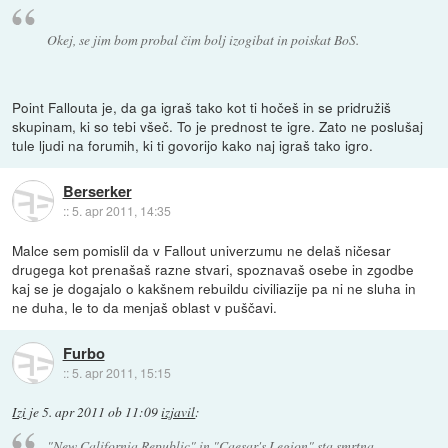
Okej, se jim bom probal čim bolj izogibat in poiskat BoS.
Point Fallouta je, da ga igraš tako kot ti hočeš in se pridružiš
skupinam, ki so tebi všeč. To je prednost te igre. Zato ne poslušaj
tule ljudi na forumih, ki ti govorijo kako naj igraš tako igro.
Berserker
::
5. apr 2011, 14:35
Malce sem pomislil da v Fallout univerzumu ne delaš ničesar
drugega kot prenašaš razne stvari, spoznavaš osebe in zgodbe
kaj se je dogajalo o kakšnem rebuildu civiliazije pa ni ne sluha in
ne duha, le to da menjaš oblast v puščavi.
Furbo
::
5. apr 2011, 15:15
Izi
je
5. apr 2011 ob 11:09
izjavil
:
"New California Republic" in "Caesar's Legion" sta smrtna