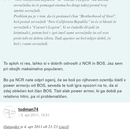
sovražnika in če pomagaš enemu bo drugi takoj postal tvoj
smrtni sovražnik.
Problem pa je v tem, da če postaneš član "Brotherhood of Steel",
boš postal sovražnik "New California Republic" in če si hkrati še
sovražnik s "Caesar's Legion", ki so čudaški divjaki in
kriminalci, potem boš v igri imel same sovražnike in cel svet
proti tebi ni dobra izbira. Tudi questov ne boš nikjer dobil, če
boš z vsemi sovražnik.
To sploh ni res, lahko si v dobrih odnosih z NCR in BOS. Jaz sem
pri obojih maksimalno popularen.
Bo pa NCR nate odprl ogenj, če se boš po njihovem ozemlju klatil v
power armorju od BOS, seveda te tudi igra opozori na to, da si
zdaj oblečen kot član BOS. Tisti slab power armor, ki ga dobiš pa
relativno hitro, pa ni problematičen.
todman74
::
5. apr 2011, 15:51
Outsajder
je
4. apr 2011 ob 21:23
izjavil
: