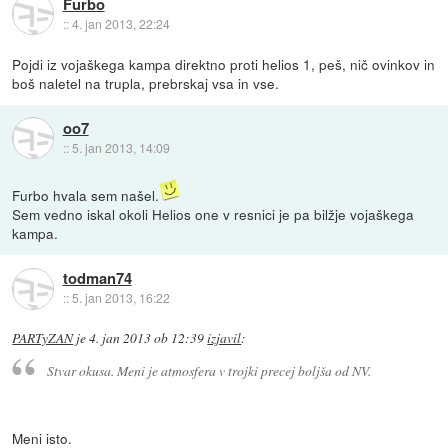
Furbo
::
4. jan 2013, 22:24
Pojdi iz vojaškega kampa direktno proti helios 1, peš, nič ovinkov in
boš naletel na trupla, prebrskaj vsa in vse.
oo7
::
5. jan 2013, 14:09
Furbo hvala sem našel.
Sem vedno iskal okoli Helios one v resnici je pa bilžje vojaškega
kampa.
todman74
::
5. jan 2013, 16:22
PARTyZAN
je
4. jan 2013 ob 12:39
izjavil
:
Stvar okusa. Meni je atmosfera v trojki precej boljša od NV.
Meni isto.