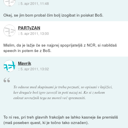
::
5. apr 2011, 11:48
Okej, se jim bom probal čim bolj izogibat in poiskat BoS.
PARTyZAN
::
5. apr 2011, 13:00
Mislim, da je lažje če se najprej spoprijateljiš z NCR, si nabildaš
speech in potem še z BoS.
Mavrik
::
5. apr 2011, 13:02
Te odnose med skupinami je treba poznati, so opisani v knjižici,
ker drugače boš igro zavozil in poti nazaj ni. Ko si z nekom
enkrat sovražnik tega ne moreš več spremeniti.
To ni res, pri treh glavnih frakcijah se lahko kasneje še premisliš
(maš poseben quest, ki je točno tako označen).