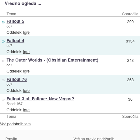
Vredno ogleda ...
Tema
Sporočila
»
Fallout 5
200
oo7
Oddelek:
Igre
»
Fallout 4
3134
oo7
Oddelek:
Igre
»
The Outer Worlds - (Obsidian Entertainment)
243
oo7
Oddelek:
Igre
»
Fallout 76
368
oo7
Oddelek:
Igre
»
Fallout 3 ali Fallout: New Vegas?
36
Sandi1987
Oddelek:
Igre
Tema
Sporočila
Več podobnih tem
Pravila
Večina pravic pridržanih