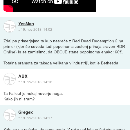
YesMan
::
19. nov 2018, 14:02
Zdaj pa primerjajmo ta kup nesreče z Red Dead Redemption 2 na
primer (kjer še seveda tudi popolnoma zastonj prihaja zraven RDR
Online) in se zamislimo, da OBOJE stane popolnoma enako: 60€.
Totalna sramota za takega velikana v industriji, kot je Bethesda.
ABX
::
19. nov 2018, 14:16
Ta Fallout je nekaj neverjetnega.
Kako jih ni sram?
Gregex
::
19. nov 2018, 14:17
Zato se pa počaka, da cena pade. V roku pol leta pričakujem ceno