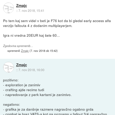
Zmajc
::
7. nov 2018, 15:41
Po tem kaj sem videl v beti je F76 kot da bi gledal early access alfa
verzijo fallouta 4 z dodanim multiplayerjem.
Igra ni vredna 20EUR kaj šele 60...
Zgodovina sprememb…
spremenil:
Zmajc
(
7. nov 2018 ob 15:42
)
Zmajc
::
7. nov 2018, 16:00
pozitivno:
- exploration je zanimiv
- crafting ajde recimo tudi
- napredovanje z perk kartami je zanimivo.
negativno:
- grafika je za danšnje razmere nagravžno ogabno grda
- combat je brez VATS-a kot ga poznamo v fallout 3/4 nagravžno