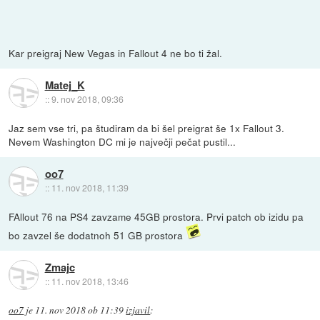
Kar preigraj New Vegas in Fallout 4 ne bo ti žal.
Matej_K
::
9. nov 2018, 09:36
Jaz sem vse tri, pa študiram da bi šel preigrat še 1x Fallout 3.
Nevem Washington DC mi je največji pečat pustil...
oo7
::
11. nov 2018, 11:39
FAllout 76 na PS4 zavzame 45GB prostora. Prvi patch ob izidu pa
bo zavzel še dodatnoh 51 GB prostora
Zmajc
::
11. nov 2018, 13:46
oo7
je
11. nov 2018 ob 11:39
izjavil
: