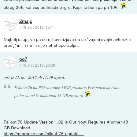
okrog 20€, kot vse bethesdine igre. Kupil jo bom pa pri 10€.
Zmajc
::
19. nov 2018, 15:11
Najbolj osupljive pa so njihove izjave da so "vajeni svojih avtorskih
orodij" in jih ne mislijo nehat uporabljat.
oo7
::
19. nov 2018, 20:39
oo7
je
11. nov 2018 ob 11:39
izjavil
:
FAllout 76 na PS4 zavzame 45GB prostora. Prvi patch ob izidu
pa bo zavzel še dodatnoh 51 GB prostora
Fallout 76 Update Version 1.02 Is Out Now, Requires Another 48
GB Download
https://gearnuke.com/fallout-76-update-...