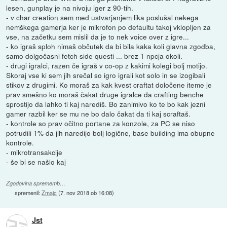
lesen, gunplay je na nivoju iger z 90-tih.
- v char creation sem med ustvarjanjem lika poslušal nekega
nemškega gamerja ker je mikrofon po defaultu takoj vklopljen za
vse, na začetku sem mislil da je to nek voice over z igre...
- ko igraš sploh nimaš občutek da bi bila kaka koli glavna zgodba,
samo dolgočasni fetch side questi ... brez 1 npcja okoli.
- drugi igralci, razen če igraš v co-op z kakimi kolegi bolj motijo.
Skoraj vse ki sem jih srečal so igro igrali kot solo in se izogibali
stikov z drugimi. Ko moraš za kak kvest craftat določene iteme je
prav smešno ko moraš čakat druge igralce da crafting benche
sprostijo da lahko ti kaj narediš. Bo zanimivo ko te bo kak jezni
gamer razbil ker se mu ne bo dalo čakat da ti kaj scraftaš.
- kontrole so prav očitno portane za konzole, za PC se niso
potrudili 1% da jih naredijo bolj logične, base building ima obupne
kontrole.
- mikrotransakcije
- še bi se našlo kaj
Zgodovina sprememb…
spremenil:
Zmajc
(
7. nov 2018 ob 16:08
)
Jst