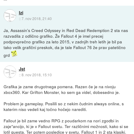
Izi
::
7. nov 2018, 21:40
Ja, Assassin's Creed Odyssey in Red Dead Redemption 2 sta nas
razvadila z odlično grafiko. Že Fallout 4 je imel precej
podpovprečno grafiko za leto 2015, v zadnjih treh letih je bil pa
tako velik grafični preskok, da je tale Fallout 76 že prav patetično
grd
Jst
::
8. nov 2018, 15:10
Grafika je zame drugotnega pomena. Razen če je na nivoju
xbox360. Kar Grifton Monster, ko sem ga videl, dobesedno je.
Problem je gameplay. Posilili so z nekim čudnim always online, s
katerim niso vedeli kaj točno hočejo narediti.
Fallout je bil zame vedno RPG z poudarkom na nori zgodbi in
zaje*ancijo, ki je v Fallout svetu. Ter različnimi možnosti, kako si se
lotil questa. Ter potem posledice v svetu. Fallout 1 in 2 sta klasiki.