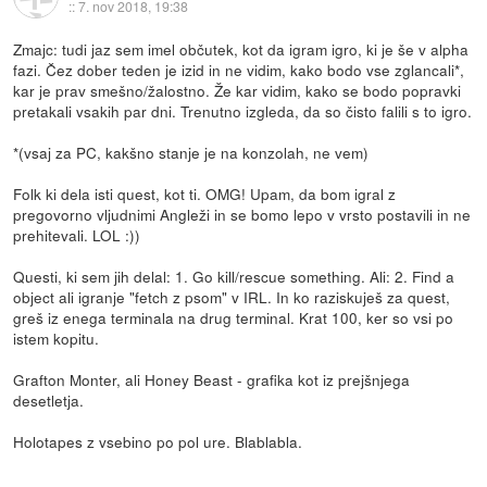
::
7. nov 2018, 19:38
Zmajc: tudi jaz sem imel občutek, kot da igram igro, ki je še v alpha
fazi. Čez dober teden je izid in ne vidim, kako bodo vse zglancali*,
kar je prav smešno/žalostno. Že kar vidim, kako se bodo popravki
pretakali vsakih par dni. Trenutno izgleda, da so čisto falili s to igro.
*(vsaj za PC, kakšno stanje je na konzolah, ne vem)
Folk ki dela isti quest, kot ti. OMG! Upam, da bom igral z
pregovorno vljudnimi Angleži in se bomo lepo v vrsto postavili in ne
prehitevali. LOL :))
Questi, ki sem jih delal: 1. Go kill/rescue something. Ali: 2. Find a
object ali igranje "fetch z psom" v IRL. In ko raziskuješ za quest,
greš iz enega terminala na drug terminal. Krat 100, ker so vsi po
istem kopitu.
Grafton Monter, ali Honey Beast - grafika kot iz prejšnjega
desetletja.
Holotapes z vsebino po pol ure. Blablabla.
...