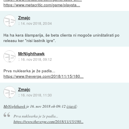
https://www.metacritic.com/game/playsta...
Zmajc
::
14. nov 2018, 20:04
Ha ha kera šlamparija, še beta clienta ni mogoče uninštalirati po
releasu ker "nisi lastnik igre".
MrNighthawk
::
16. nov 2018, 09:12
Prva nuklearka je že padla...
https://www.theverge.com/2018/11/15/180...
Zmajc
::
16. nov 2018, 11:30
MrNighthawk
je
16. nov 2018 ob 09:12
izjavil
:
Prva nuklearka je že padla...
https://www.theverge.com/2018/11/15/180...