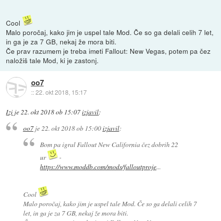
Cool
Malo poročaj, kako jim je uspel tale Mod. Če so ga delali celih 7 let,
in ga je za 7 GB, nekaj že mora biti.
Če prav razumem je treba imeti Fallout: New Vegas, potem pa čez
naložiš tale Mod, ki je zastonj.
oo7
::
22. okt 2018, 15:17
Izi
je
22. okt 2018 ob 15:07
izjavil
:
oo7
je
22. okt 2018 ob 15:00
izjavil
:
Bom pa igral Fallout New California čez dobrih 22
ur
-
https://www.moddb.com/mods/falloutproje
...
Cool
Malo poročaj, kako jim je uspel tale Mod. Če so ga delali celih 7
let, in ga je za 7 GB, nekaj že mora biti.