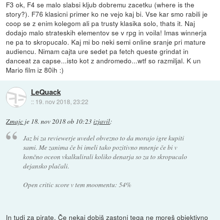
F3 ok, F4 se malo slabsi kljub dobremu zacetku (where is the
story?). F76 klasicni primer ko ne vejo kaj bi. Vse kar smo rabili je
coop se z enim kolegom ali pa trusty klasika solo, thats it. Naj
dodajo malo strateskih elementov se v rpg in voila! Imas winnerja
ne pa to skropucalo. Kaj mi bo neki semi online sranje pri mature
audiencu. Nimam cajta ure sedet pa fetch queste grindat in
danceat za capse...isto kot z andromedo...wtf so razmiljal. K un
Mario film iz 80ih :)
LeQuack
::
19. nov 2018, 23:22
Zmajc
je
18. nov 2018 ob 10:23
izjavil
:
Jaz bi za reviewerje uvedel obvezno to da morajo igre kupiti
sami. Me zanima če bi imeli tako pozitivno mnenje če bi v
končno oceon vkalkulirali koliko denarja so za to skropucalo
dejansko plačali.
Open critic score v tem moomentu: 54%
In tudi za pirate. Če nekaj dobiš zastonj tega ne moreš objektivno