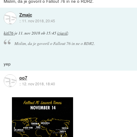
Mislim, da je govoril o Fallout 76 in ne o RDR2.
Zmajc
::
11. nov 2018, 20:45
kitl76
je
11. nov 2018 ob 15:45
izjavil
:
Mislim, da je govoril o Fallout 76 in ne o RDR2.
yep
oo7
::
12. nov 2018, 18:40