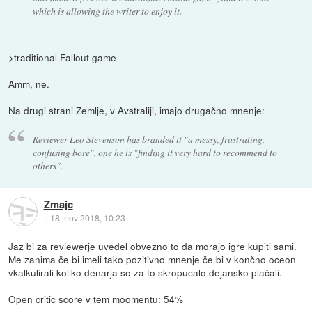
which is allowing the writer to enjoy it.
>traditional Fallout game
Amm, ne.
Na drugi strani Zemlje, v Avstraliji, imajo drugačno mnenje:
Reviewer Leo Stevenson has branded it "a messy, frustrating,
confusing bore", one he is "finding it very hard to recommend to
others".
Zmajc
::
18. nov 2018, 10:23
Jaz bi za reviewerje uvedel obvezno to da morajo igre kupiti sami.
Me zanima če bi imeli tako pozitivno mnenje če bi v končno oceon
vkalkulirali koliko denarja so za to skropucalo dejansko plačali.
Open critic score v tem moomentu: 54%