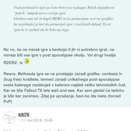
Vsak preload te igre je čisto brezveze nalagat. Patch dejanko ni
"patch" ampak nove verzija igre.
Osebno sem šel in kupil RDR2 in ko primerjam svet ter grafiko
ko raziskušeš je kot da primerjaš igre z različnih dekad. To ni
igra ki si zasluži da bi bila na trgu.
No no, če ne maraš igre s kavbojci ti jih ni potrebno igrat, ne
morejo biti vse igre v post apocalypse okolju. Vsi drugi hvalijo
R2DR2. /s
Resno, Bethesda igre se ne prodajajo zaradi grafike, combata in
(bug free) kvalitete, temveč zaradi unikatnega post-apocalypse
sveta katerega raziskuješ v katerem najdeš veliko tehnoloških čud.
Kar se tiče Fallout 76 lets wait and see. Kar sem gledal na twitchu
je bilo kar zanimivo. Zdaj pa vprašanje, kam bo šla meta (forced
PvP)
kitl76
::
11. nov 2018, 15:45