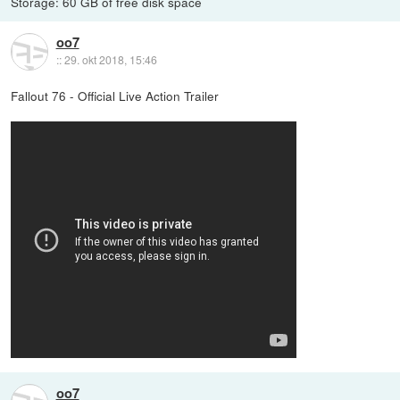
Storage: 60 GB of free disk space
oo7
::
29. okt 2018, 15:46
Fallout 76 - Official Live Action Trailer
oo7