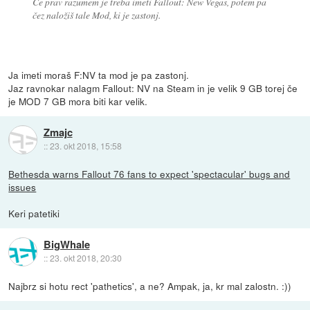
Če prav razumem je treba imeti Fallout: New Vegas, potem pa
čez naložiš tale Mod, ki je zastonj.
Ja imeti moraš F:NV ta mod je pa zastonj.
Jaz ravnokar nalagm Fallout: NV na Steam in je velik 9 GB torej če
je MOD 7 GB mora biti kar velik.
Zmajc
::
23. okt 2018, 15:58
Bethesda warns Fallout 76 fans to expect 'spectacular' bugs and
issues
Keri patetiki
BigWhale
::
23. okt 2018, 20:30
Najbrz si hotu rect 'pathetics', a ne? Ampak, ja, kr mal zalostn. :))