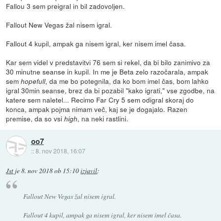
Fallou 3 sem preigral in bil zadovoljen.
Fallout New Vegas žal nisem igral.
Fallout 4 kupil, ampak ga nisem igral, ker nisem imel časa.
Kar sem videl v predstavitvi 76 sem si rekel, da bi bilo zanimivo za
30 minutne seanse in kupil. In me je Beta zelo razočarala, ampak
sem
, da me bo potegnila, da ko bom imel čas, bom lahko
hopefull
igral 30min seanse, brez da bi pozabil "kako igrati," vse zgodbe, na
katere sem naletel... Recimo Far Cry 5 sem odigral skoraj do
konca, ampak pojma nimam več, kaj se je dogajalo. Razen
premise, da so vsi
, na neki rastlini.
high
oo7
::
8. nov 2018, 16:07
Jst
je
8. nov 2018 ob 15:10
izjavil
:
Fallout New Vegas žal nisem igral.
Fallout 4 kupil, ampak ga nisem igral, ker nisem imel časa.