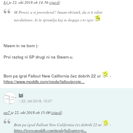
Izi
je
22. okt 2018 ob 14:56
izjavil
:
M-Power, a si preorderal? Imam občutek, da si ti edini
navdušenec, ki še spremlja kaj se dogaja s to igro
Nisem in ne bom ):
Prvi razlog ni SP drugi ni na Steam-u.
Bom pa igral Fallout New California čez dobrih 22 ur
-
https://www.moddb.com/mods/falloutproje...
Izi
::
22. okt 2018, 15:07
oo7
je
22. okt 2018 ob 15:00
izjavil
:
Bom pa igral Fallout New California čez dobrih 22 ur
-
https://www.moddb.com/mods/falloutproje...