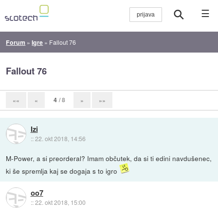
☰
Forum
»
Igre
»
Fallout 76
Fallout 76
4
/ 8
««
«
»
»»
Izi
::
22. okt 2018, 14:56
M-Power, a si preorderal? Imam občutek, da si ti edini navdušenec,
ki še spremlja kaj se dogaja s to igro
oo7
::
22. okt 2018, 15:00