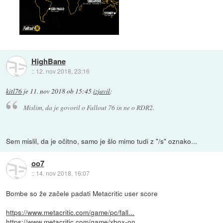
HighBane
::
12. nov 2018, 23:16
kitl76
je
11. nov 2018 ob 15:45
izjavil
:
Mislim, da je govoril o Fallout 76 in ne o RDR2.
Sem mislil, da je očitno, samo je šlo mimo tudi z "/s" oznako...
oo7
::
14. nov 2018, 16:07
Bombe so že začele padati Metacritic user score
https://www.metacritic.com/game/pc/fall...
https://www.metacritic.com/game/xbox-on...