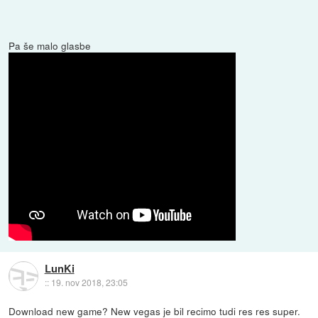
Pa še malo glasbe
LunKi
::
19. nov 2018, 23:05
Download new game? New vegas je bil recimo tudi res res super.