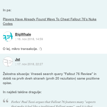
In pa:
Players Have Already Found Ways To Cheat Fallout 76's Nuke
Codes
BigWhale
::
16. nov 2018, 14:59
O lej, mikro transakcije. :')
Jst
::
17. nov 2018, 22:27
Žalostna situacija: Vneseš search query "Fallout 76 Review" in
dobiš na prvih dveh straneh (prvih 20 rezultatov) same pozitivne
opise.
In najdeš takšne dragulje:
Forbes' Paul Tassi argues that Fallout 76 features many "aspects
that make it feel like a traditional Fallout game", and it is that