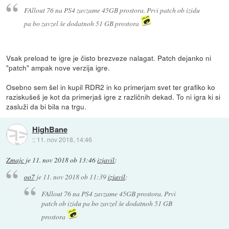
FAllout 76 na PS4 zavzame 45GB prostora. Prvi patch ob izidu
pa bo zavzel še dodatnoh 51 GB prostora
Vsak preload te igre je čisto brezveze nalagat. Patch dejanko ni
"patch" ampak nove verzija igre.
Osebno sem šel in kupil RDR2 in ko primerjam svet ter grafiko ko
raziskušeš je kot da primerjaš igre z različnih dekad. To ni igra ki si
zasluži da bi bila na trgu.
HighBane
::
11. nov 2018, 14:46
Zmajc
je
11. nov 2018 ob 13:46
izjavil
:
oo7
je
11. nov 2018 ob 11:39
izjavil
:
FAllout 76 na PS4 zavzame 45GB prostora. Prvi
patch ob izidu pa bo zavzel še dodatnoh 51 GB
prostora