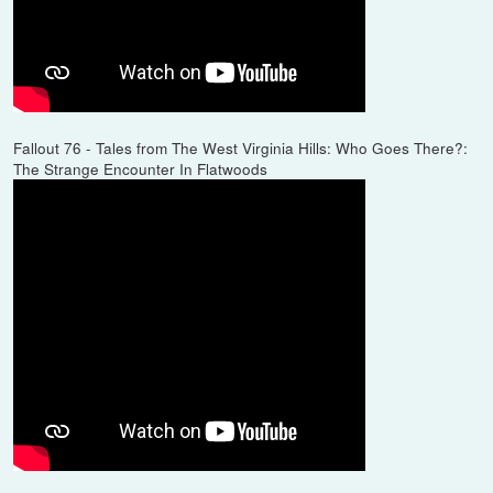
Fallout 76 - Tales from The West Virginia Hills: Who Goes There?:
The Strange Encounter In Flatwoods