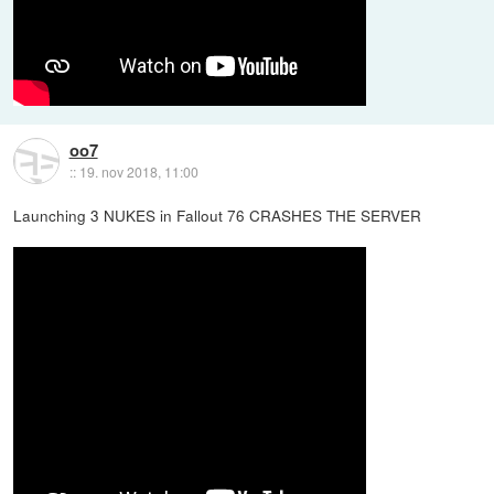
oo7
::
19. nov 2018, 11:00
Launching 3 NUKES in Fallout 76 CRASHES THE SERVER