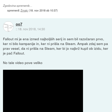
Zgodovina sprememb…
spremenil:
Zmajc
(
18. nov 2018 ob 10:37
)
oo7
::
18. nov 2018, 14:30
Fallout mi je ena izmed najboljših serij in sem bil razočaran prvo,
ker ni bilo kampanije in, ker ni prišla na Steam. Ampak zdaj sem pa
prav vesel, da ni prišla na Steam, ker bi jo najbrž kupil ob izidu, ker
je pač Fallout.
No tale video pove veliko