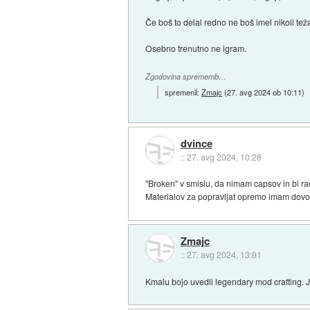
Če boš to delal redno ne boš imel nikoli tež
Osebno trenutno ne igram.
Zgodovina sprememb…
spremenil:
Zmajc
(
27. avg 2024 ob 10:11
)
dvince
::
27. avg 2024, 10:28
"Broken" v smislu, da nimam capsov in bi rad 
Materialov za popravljat opremo imam dovol
Zmajc
::
27. avg 2024, 13:01
Kmalu bojo uvedli legendary mod crafting. 