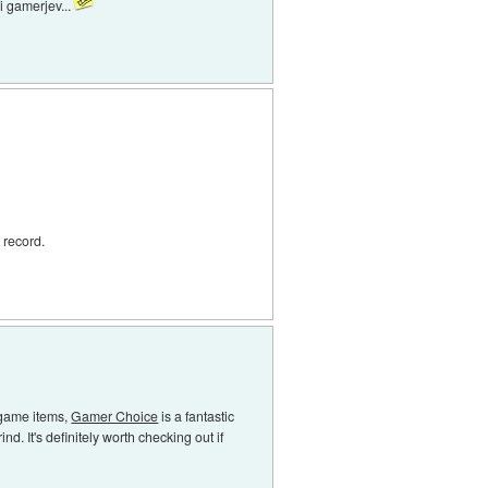
i gamerjev...
 record.
n-game items,
Gamer Choice
is a fantastic
d. It's definitely worth checking out if