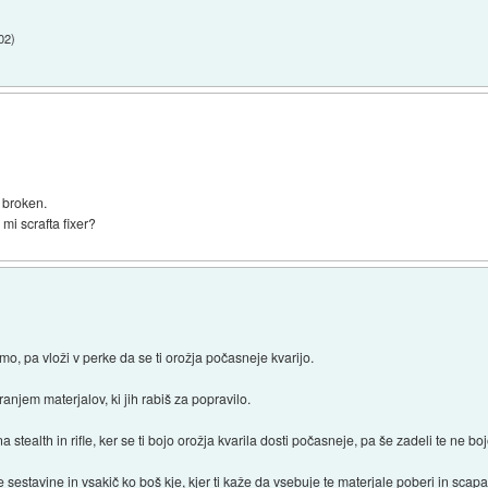
02
)
 broken.
mi scrafta fixer?
, pa vloži v perke da se ti orožja počasneje kvarijo.
anjem materjalov, ki jih rabiš za popravilo.
 stealth in rifle, ker se ti bojo orožja kvarila dosti počasneje, pa še zadeli te ne bo
e sestavine in vsakič ko boš kje, kjer ti kaže da vsebuje te materjale poberi in scapa