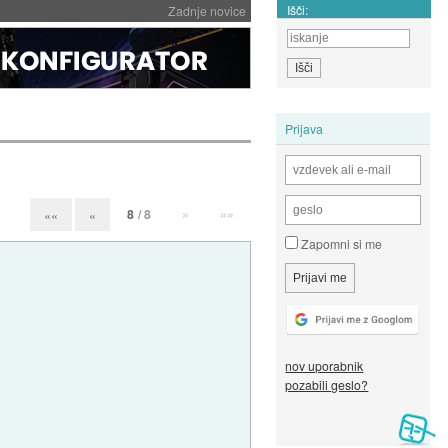
Išči:
Zadnje novice
Prijava
8
/ 8
»
»»
««
«
Zapomni si me
nov uporabnik
pozabili geslo?