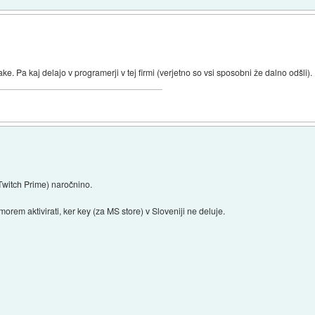
ake. Pa kaj delajo v programerji v tej firmi (verjetno so vsi sposobni že dalno odšli).
(Twitch Prime) naročnino.
morem aktivirati, ker key (za MS store) v Sloveniji ne deluje.