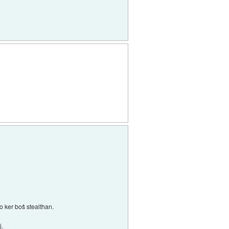
jo ker boš stealthan.
j.