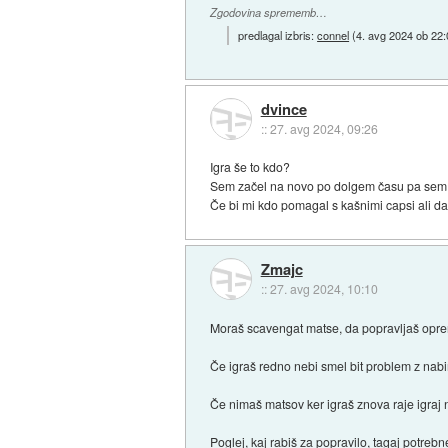
Zgodovina sprememb…
predlagal izbris:
connel
(
4. avg 2024 ob 22:
dvince
::
27. avg 2024, 09:26
Igra še to kdo?
Sem začel na novo po dolgem času pa sem
Če bi mi kdo pomagal s kašnimi capsi ali da 
Zmajc
::
27. avg 2024, 10:10
Moraš scavengat matse, da popravljaš opremo
Če igraš redno nebi smel bit problem z nabir
Če nimaš matsov ker igraš znova raje igraj na
Poglej, kaj rabiš za popravilo, tagaj potrebn