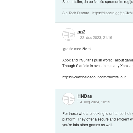
Sicer mislim, da bo šlo, če spremenim regijo
Slo-Tech Discord - https://discord.gg/ppCtz
oo7
::
22. dec 2023, 21:16
Igra še med živimi.
Xbox and PS5 fans push worst Fallout game 
Though Starfield is available, many Xbox an
https://www.theloadout.com/xbox/fallout...
HNBas
::
4. avg 2024, 10:15
For those who are looking to enhance their 
platform. They offer a secure and efficient 
you're into other games as well.