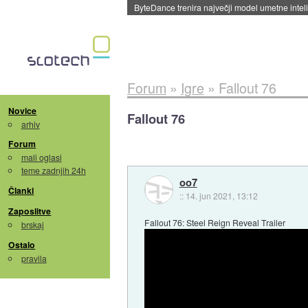
Spletne strani začele streči oglase za agente
Forum
»
Igre
»
Fallout 76
Novice
Fallout 76
arhiv
Forum
mali oglasi
teme zadnjih 24h
oo7
Članki
::
14. jun 2021, 13:12
Zaposlitve
Fallout 76: Steel Reign Reveal Trailer
brskaj
Ostalo
pravila