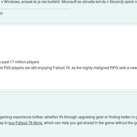
 v Windows, ampak to je res bullshit. Microsoft se obnaša kot da v Sloveniji sploh n
MW
past 17 million players
d PS5 players are still enjoying Fallout 76, as the highly maligned RPG sets a new
gaming experience further, whether it's through upgrading gear or finding better i
way to
buy Fallout 76 items
, which can help you get ahead in the game without the grin