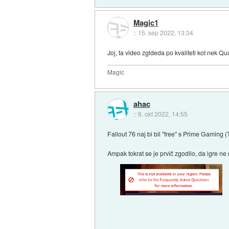
Magic1
::
15. sep 2022, 13:34
Joj, ta video zgldeda po kvaliteti kot nek Qu
Magic
ahac
::
6. okt 2022, 14:55
Fallout 76 naj bi bil "free" s Prime Gaming 
Ampak tokrat se je prvič zgodilo, da igre ne 