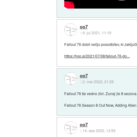
oo7
::
9. jul 2021, 11:19
Fallout 76 dobil večjo posodbitev, ki zaklju
https://hop.si/2021/07/08/fallout-76-do...
oo7
::
2. mar 2022, 21:26
Fallout 76 še vedno živi. Zunaj že 8 sezona
Fallout 76 Season 8 Out Now, Adding Alien
oo7
::
14. sep 2022, 13:55