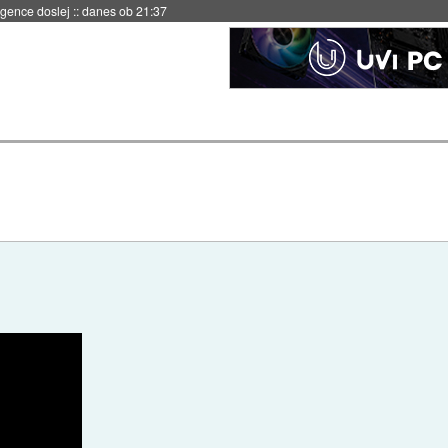
 umetne inteligence
::
danes ob 21:23