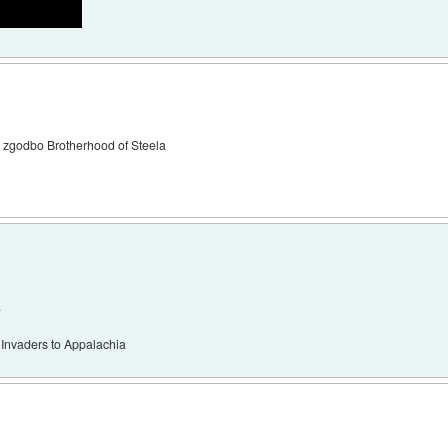
či zgodbo Brotherhood of Steela
.
 Invaders to Appalachia