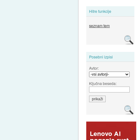
Hitre funkcije
seznam tem
Posebni izpisi
Avtor:
Ključna beseda: