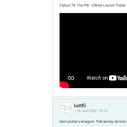
Fallout 76: The Pitt - Official Launch Trailer
LunKi
::
15. sep 2022, 13:19
Sem probal s kolegom. Tolk wonky, da bolj n