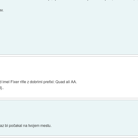
av.
imel Fixer rifle z dobrimi prefixi: Quad ali AA.
j..
Jaz bi počakal na tvojem mestu.