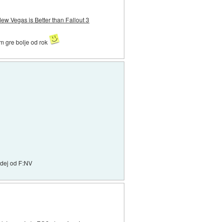
w Vegas is Better than Fallout 3
im gre bolje od rok
idej od F:NV