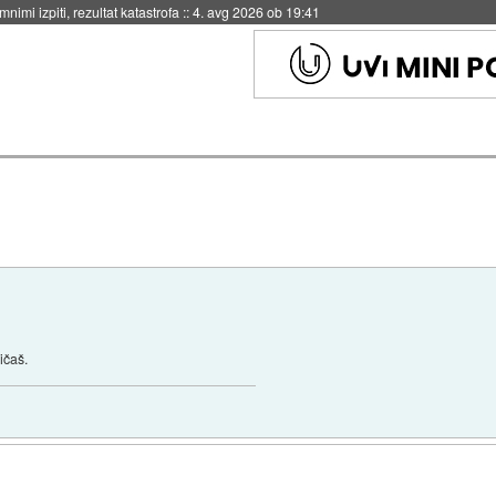
eto za večkratno uporabo
::
4. avg 2026 ob 19:41
ičaš.