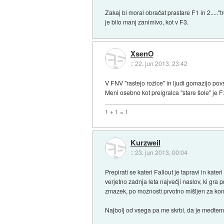
Zakaj bi moral obračat prastare F1 in 2....."
je bilo manj zanimivo, kot v F3.
XsenO
::
22. jun 2013, 23:42
V FNV "rastejo rožice" in ljudi gomazijo pov
Meni osebno kot preigralca "stare šole" je F:
1 + 1 = 1
Kurzweil
::
23. jun 2013, 00:04
Prepirati se kateri Fallout je tapravi in kate
verjetno zadnja leta največji naslov, ki gra
zmazek, po možnosti prvotno mišljen za kon
Najbolj od vsega pa me skrbi, da je medte