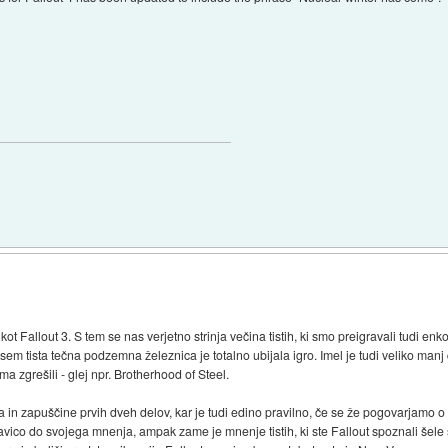
 Fallout 3. S tem se nas verjetno strinja večina tistih, ki smo preigravali tudi enko 
 tista tečna podzemna železnica je totalno ubijala igro. Imel je tudi veliko manj q
a zgrešili - glej npr. Brotherhood of Steel.
 in zapuščine prvih dveh delov, kar je tudi edino pravilno, če se že pogovarjamo o s
avico do svojega mnenja, ampak zame je mnenje tistih, ki ste Fallout spoznali šele s