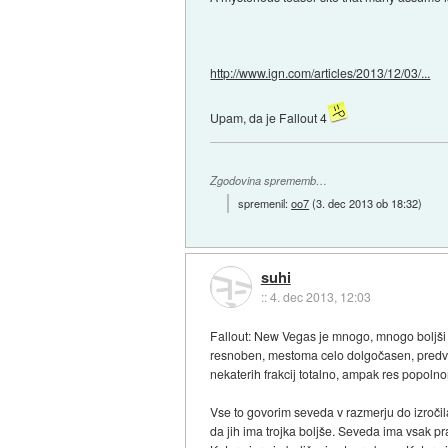
http://www.ign.com/articles/2013/12/03/...
Upam, da je Fallout 4
Zgodovina sprememb…
spremenil:
oo7
(
3. dec 2013 ob 18:32
)
suhi
::
4. dec 2013, 12:03
Fallout: New Vegas je mnogo, mnogo boljši kot
resnoben, mestoma celo dolgočasen, predvsem
nekaterih frakcij totalno, ampak res popolnom
Vse to govorim seveda v razmerju do izročila
da jih ima trojka boljše. Seveda ima vsak pr