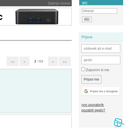
Išči:
Zadnje novice
Prijava
2
/ 63
««
«
»
»»
Zapomni si me
nov uporabnik
pozabili geslo?