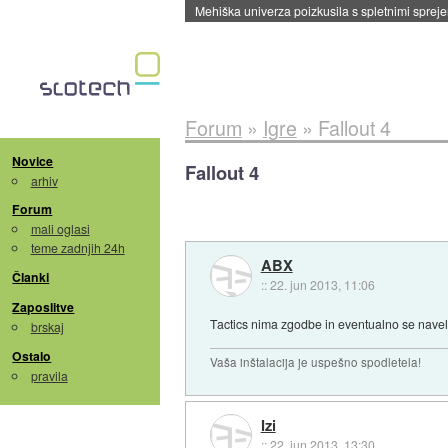
Evropska vesoljska agencija razvija svojo rak
Forum
»
Igre
»
Fallout 4
Novice
Fallout 4
arhiv
Forum
mali oglasi
teme zadnjih 24h
ABX
Članki
::
22. jun 2013, 11:06
Zaposlitve
Tactics nima zgodbe in eventualno se navel
brskaj
Ostalo
Vaša inštalacija je uspešno spodletela!
pravila
Izi
::
22. jun 2013, 13:30