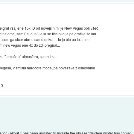
reigral vsaj ene 15x :D od novejših mi je New Vegas bolj všeč
ginaloma, sam Fallout 3 je kr se tiče okolja pa grafike še kar
, sem ga sicer obrnu samo enkrat... to je blo pa to...me ni
sm new vegas ene 4x do zdj pregiral...
tako "temačno" atmosfero, sploh 1ka...
ew vegasa, v smislu hardcore mode, pa povezave z osnovnimi
:)
s for Fallout 4 has been updated to include the phrase "Nuclear winter has come".