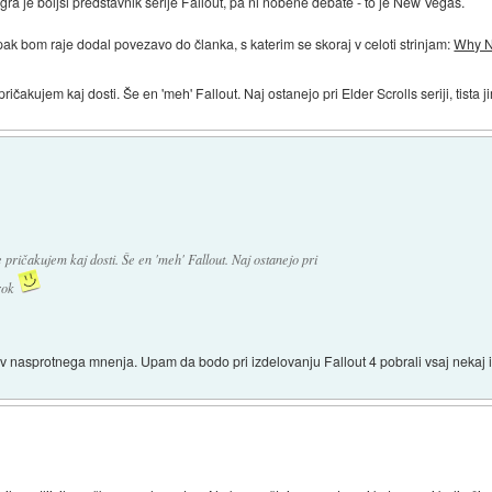
 igra je boljši predstavnik serije Fallout, pa ni nobene debate - to je New Vegas.
pak bom raje dodal povezavo do članka, s katerim se skoraj v celoti strinjam:
Why Ne
čakujem kaj dosti. Še en 'meh' Fallout. Naj ostanejo pri Elder Scrolls seriji, tista j
pričakujem kaj dosti. Še en 'meh' Fallout. Naj ostanejo pri
 rok
 nasprotnega mnenja. Upam da bodo pri izdelovanju Fallout 4 pobrali vsaj nekaj 