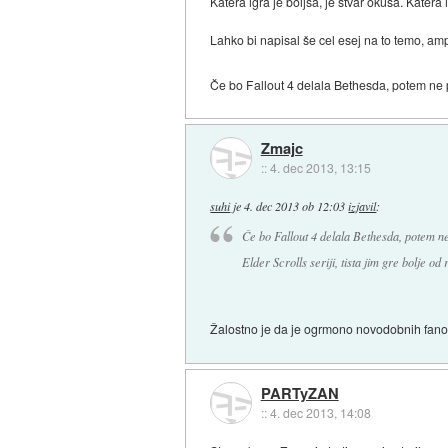
Katera igra je boljša, je stvar okusa. Katera
Lahko bi napisal še cel esej na to temo, am
Če bo Fallout 4 delala Bethesda, potem ne pri
Zmajc
::
4. dec 2013, 13:15
suhi
je
4. dec 2013 ob 12:03
izjavil
:
Če bo Fallout 4 delala Bethesda, potem ne 
Elder Scrolls seriji, tista jim gre bolje od
Žalostno je da je ogrmono novodobnih fanov
PARTyZAN
::
4. dec 2013, 14:08