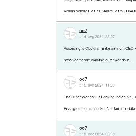
Včasih pomaga, da na Steamu dam vsake tolik
oo7
::
14. avg 2024, 22:07
According to Obsidian Entertainment CEO F
https://gamerant.com/the-outer-worlds-2...
oo7
::
15. avg 2024, 11:03
The Outer Worlds 2 Is Looking Incredible,
Prve igre nisem uspel končati, ker mi ni bila
oo7
::
13. dec 2024, 08:58