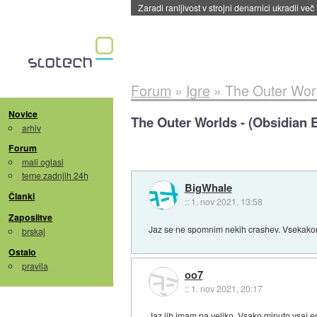
Zaradi ranljivost v strojni denarnici ukradli več
Forum
»
Igre
»
The Outer Worl
Novice
The Outer Worlds - (Obsidian 
arhiv
Forum
mali oglasi
teme zadnjih 24h
BigWhale
Članki
::
1. nov 2021, 13:58
Zaposlitve
Jaz se ne spomnim nekih crashev. Vsekakor ni b
brskaj
Ostalo
pravila
oo7
::
1. nov 2021, 20:17
Jaz jih imam pa veliko. Vsako minuto vsaj e