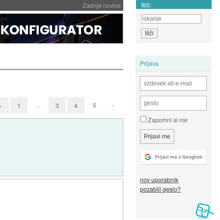
Išči:
Zadnje novice
Prijava
...
5
»
«
1
3
4
Zapomni si me
nov uporabnik
pozabili geslo?