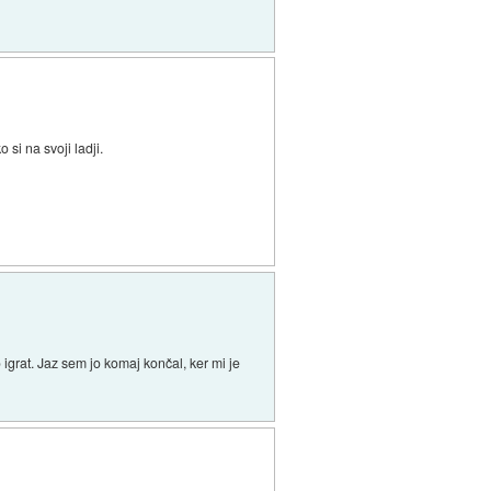
si na svoji ladji.
igrat. Jaz sem jo komaj končal, ker mi je