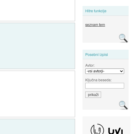
Hitre funkcije
seznam tem
Posebni izpisi
Avtor:
Ključna beseda: