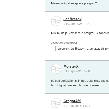
Nisem še igral se splača preigrat ?
JanBrezov
::
10. apr 2025, 10:40
Mislim, da ja. Jaz sem jo preigral 3x zapore
Zgodovina sprememb…
spremenil:
JanBrezov
(
10. apr 2025 ob 10:
MojsterX
::
11. apr 2025, 09:00
če boš perfekcionist in boš delal čisto vse 
blo dolgcajt, ker sem bil overpowered.
Gregor459
::
2. maj 2025, 13:24