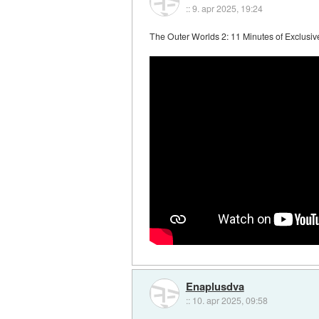
::
9. apr 2025, 19:24
The Outer Worlds 2: 11 Minutes of Exclus
Enaplusdva
::
10. apr 2025, 09:58