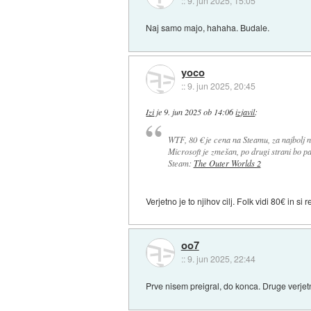
::
9. jun 2025, 15:05
Naj samo majo, hahaha. Budale.
yoco
::
9. jun 2025, 20:45
Izi
je
9. jun 2025 ob 14:06
izjavil
:
WTF, 80 € je cena na Steamu, za najbolj 
Microsoft je zmešan, po drugi strani bo 
Steam:
The Outer Worlds 2
Verjetno je to njihov cilj. Folk vidi 80€ in 
oo7
::
9. jun 2025, 22:44
Prve nisem preigral, do konca. Druge verjet