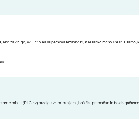
d, eno za drugo, vključno na supernova težavnosti, kjer lahko ročno shraniš samo, ko 
40
)
stranske misije (DLCjev) pred glavnimi misijami, boš čist premočan in bo dolgočasno 