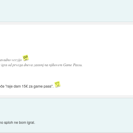
navadno verzijo
pa igra od prvega dneva zastonj na njihovem Game Passu.
si reče "raje dam 15€ za game pass".
no sploh ne bom igral.