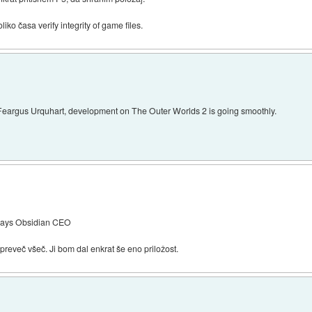
o časa verify integrity of game files.
eargus Urquhart, development on The Outer Worlds 2 is going smoothly.
 Says Obsidian CEO
 preveč všeč. Ji bom dal enkrat še eno priložost.