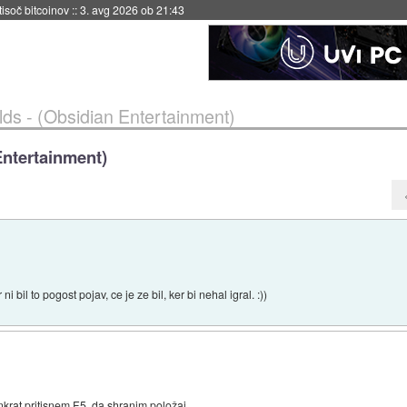
 tisoč bitcoinov
::
3. avg 2026 ob 21:43
ds - (Obsidian Entertainment)
Entertainment)
il to pogost pojav, ce je ze bil, ker bi nehal igral. :))
nkrat pritisnem F5, da shranim položaj.