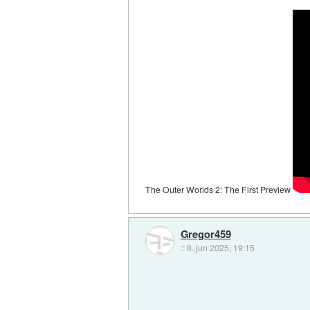
The Outer Worlds 2: The First Preview
Gregor459
::
8. jun 2025, 19:15