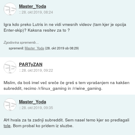
Master_Yoda
::
28. okt 2019, 08:24
Igra kdo preko Lutris in ne vidi vmesnih videov (tam kjer je opcija
Enter-skip)? Kaksna resitev za to ?
Zgodovina sprememb…
spremenil:
Master_Yoda
(
28. okt 2019 ob 08:29
)
PARTyZAN
::
28. okt 2019, 09:22
Mislim, da boš imel več sreče če greš s tem vprašanjem na kakšen
subreddit, recimo /r/linux_gaming in /r/wine_gaming.
Master_Yoda
::
28. okt 2019, 09:35
AH hvala za ta zadnji subreddit. Sem nasel temo kjer so predlagali
tole
. Bom probal ko pridem iz sluzbe.