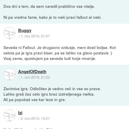
Dva dni s tem, da sem naredil praktično vse misije.
Ni pa vredna fame, kako je to neki pravi fallout al neki.
Buggy
::
1. nov 2019, 21:07
Seveda ni Fallout. Je drugacno vzdusje, meni dosti boljse. Kot
celota pa je igra pravi biser, pa se lahko na glavo postavis :)
Vsaj zame, spostujem pa seveda tudi tvoje mnenje.
AngelOfDeath
::
1. nov 2019, 21:23
Zanimiva igra. Odločitev je vedno več in vse so prave.
Lahko greš čez celo igro brez izstreljenega metka.
Ali pa popokaš vse kar leze in gre.
Izi
::
2. nov 2019, 10:21