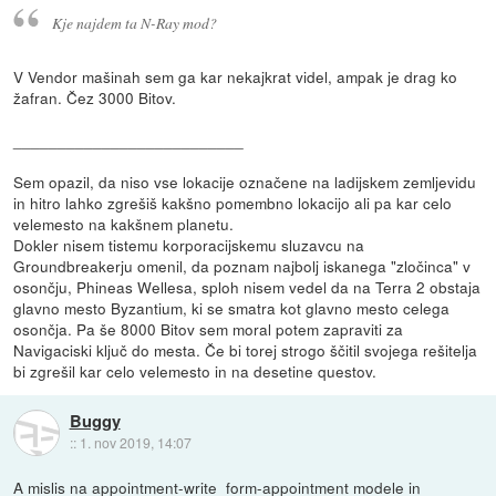
Kje najdem ta N-Ray mod?
V Vendor mašinah sem ga kar nekajkrat videl, ampak je drag ko
žafran. Čez 3000 Bitov.
__________________________
Sem opazil, da niso vse lokacije označene na ladijskem zemljevidu
in hitro lahko zgrešiš kakšno pomembno lokacijo ali pa kar celo
velemesto na kakšnem planetu.
Dokler nisem tistemu korporacijskemu sluzavcu na
Groundbreakerju omenil, da poznam najbolj iskanega "zločinca" v
osončju, Phineas Wellesa, sploh nisem vedel da na Terra 2 obstaja
glavno mesto Byzantium, ki se smatra kot glavno mesto celega
osončja. Pa še 8000 Bitov sem moral potem zapraviti za
Navigaciski ključ do mesta. Če bi torej strogo ščitil svojega rešitelja
bi zgrešil kar celo velemesto in na desetine questov.
Buggy
::
1. nov 2019, 14:07
A mislis na appointment-write_form-appointment modele in