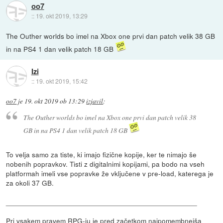
oo7
::
19. okt 2019, 13:29
The Outher worlds bo imel na Xbox one prvi dan patch velik 38 GB
in na PS4 1 dan velik patch 18 GB
Izi
::
19. okt 2019, 15:42
oo7
je
19. okt 2019 ob 13:29
izjavil
:
The Outher worlds bo imel na Xbox one prvi dan patch velik 38
GB in na PS4 1 dan velik patch 18 GB
To velja samo za tiste, ki imajo fizične kopije, ker te nimajo še
nobenih popravkov. Tisti z digitalnimi kopijami, pa bodo na vseh
platformah imeli vse popravke že vključene v pre-load, katerega je
za okoli 37 GB.
________________________________________________
Pri vsakem pravem RPG-ju je pred začetkom najpomembnejša