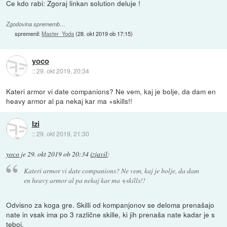
Ce kdo rabi: Zgoraj linkan solution deluje !
Zgodovina sprememb…
spremenil:
Master_Yoda
(
28. okt 2019 ob 17:15
)
yoco
::
29. okt 2019, 20:34
Kateri armor vi date companions? Ne vem, kaj je bolje, da dam en
heavy armor al pa nekaj kar ma +skills!!
Izi
::
29. okt 2019, 21:30
yoco
je
29. okt 2019 ob 20:34
izjavil
:
Kateri armor vi date companions? Ne vem, kaj je bolje, da dam
en heavy armor al pa nekaj kar ma +skills!!
Odvisno za koga gre. Skilli od kompanjonov se deloma prenašajo
nate in vsak ima po 3 različne skille, ki jih prenaša nate kadar je s
teboj.