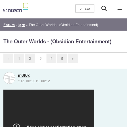
☰
Forum
»
Igre
»
The Outer Worlds - (Obsidian Entertainment)
The Outer Worlds - (Obsidian Entertainment)
3
«
1
2
4
5
»
m0f0x
::
15. okt 2019, 00:12