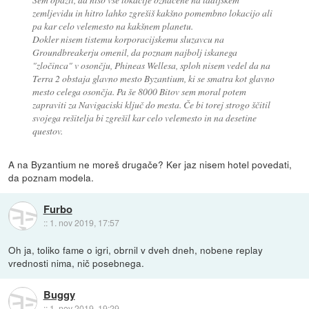
zemljevidu in hitro lahko zgrešiš kakšno pomembno lokacijo ali
pa kar celo velemesto na kakšnem planetu.
Dokler nisem tistemu korporacijskemu sluzavcu na
Groundbreakerju omenil, da poznam najbolj iskanega
"zločinca" v osončju, Phineas Wellesa, sploh nisem vedel da na
Terra 2 obstaja glavno mesto Byzantium, ki se smatra kot glavno
mesto celega osončja. Pa še 8000 Bitov sem moral potem
zapraviti za Navigaciski ključ do mesta. Če bi torej strogo ščitil
svojega rešitelja bi zgrešil kar celo velemesto in na desetine
questov.
A na Byzantium ne moreš drugače? Ker jaz nisem hotel povedati,
da poznam modela.
Furbo
::
1. nov 2019, 17:57
Oh ja, toliko fame o igri, obrnil v dveh dneh, nobene replay
vrednosti nima, nič posebnega.
Buggy
::
1. nov 2019, 19:29