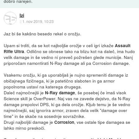
dobro narejen.
Izi
::
1. nov 2019, 10:23
Jaz bi še kakšno besedo rekel o orožju.
Upam si trditi, da se kot najboljše orožje v celi igri izkaže
Assault
. Odlično se obnese tako na blizu kot na daleč, ima hudo
Rifle Ultra
velik damage in še vedno ni preveč požrešen glede municije. Nanj
priporočam namontirati N-Ray damage ali pa Corrosion damage.
Vsakemu orožju, ki ga uporabljaš je nujno spremeniti damage iz
običajnega fizičnega, ki je patetično slaboten in ga armor
popolnoma ustavi na katerega drugega.
Daleč najmočnejši je
, še posebej če imaš visok
N-Ray damage
Science skill je OverPower. Naj vas ne zavede dejstvo, da N-Ray
damage prepolovi DPS, ki ga dela orožje. Kljub temu je še vedno
najmočnejši, saj ignorira armor, zraven dela velik "damage over
time" in še skače na sosednje sovražnike.
Drugi najboljši damage je
, vse ostale tipe damagea se
Corrosion
lahko mirno preskoči.