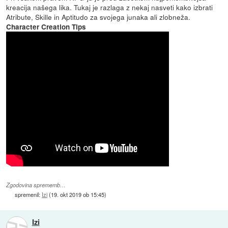
kreacija našega lika. Tukaj je razlaga z nekaj nasveti kako izbrati
Atribute, Skille in Aptitudo za svojega junaka ali zlobneža.
Character Creation Tips
Zgodovina sprememb…
spremenil:
Izi
(
19. okt 2019 ob 15:45
)
Izi