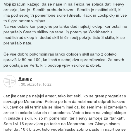
Moji izračuni kažejo, da se nase in na Felixa ne splača dati Heavy
armorja, ker je -Stealth prehuda kazen. Stealth je matični skill, ki
ima pod seboj tri pomembne skille (Sneak, Hack in Lockpick) in vse
to ti gre potem v minus.
Na vse ostale kompanjone pa lahko daš najtežji oklep, ker ostali ne
prenašajo Stealth skillov na tebe, in potem na Workbenchu
modificiraš oklep in dodaš skill ki čim bolj pokrije tiste 3 skille, ki se
prenašajo nate.
Če vse dobro pokombiniraš lahko določen skill samo z obleko
spraviš iz 50 na 100, ko imaš s seboj dva spremljevalca. Za povrh
pa obstaja še Perk, ki ti podvoji vpliv +skillov iz oblek.
Buggy
::
30. okt 2019, 10:22
Jaz jim dam pa najajci armor, tako kot sebi, ko se grem preganjat s
sovragi po Monarchu. Potreb po tem da nebi moral odpreti kaksne
kljucavnice ali terminala se nisem imel oz. ko sem imel si zamenjam
armor in celado tako da ni problema. Vedno imam na zalogi oklepe
in celade s skilli, ki so mi pomembni ter Heavy armorje za "tankat".
Sem Lvl 16 opravljam pa taske na Monarchu, ker Gladys nisem
hotel dat 10K bitsov, tisto vegetarijasko zobno pasto in nacrt pa se