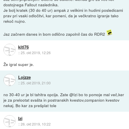
dostojnega Fallout naslednika.
Je bolj kratek (30 do 40 ur) ampak z velikimi in hudimi posledicami
prav pri vsaki odločitvi, kar pomeni, da je večkratno igranje tako
rekoč nujno.
Jaz začnem danes in bom odlično zapolnil čas do RDR2
kitl76
::
25. okt 2019, 12:26
Že igral super je.
Lojzze
::
25. okt 2019, 21:00
no 30-40 ur je bl tahitra opcija. Zate @Izi bo to pomoje mal več,ker
je za prelootat svašta in postranskih kvestov,companion kvestov
nekaj. Bo kar za prešplat tole
Izi
::
26. okt 2019, 10:22