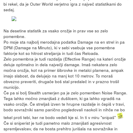
bi rekel, da je Outer World verjetno igra z največ statistikami do
sedaj.
Na desetine statistik za vsako orožje in prav vse so zelo
pomembne.
Po moje sta najbolj merodajna podatka Damage na en strel in pa
DPM (Damage na Minuto), ki v sebi vsebuje vse pomembne
faktorje kot so hitrost streljanja in tudi čas Reloada.
Zelo pomembna je tudi razdalja (Effective Range) na kateri orožje
deluje optimalno in dela največji damage. Imaš nekatera zelo
močna orožja, kot na primer šibrovke in metalci plamena, ampak
imajo slabost, da delujejo na manj kot 10 metrov. To moraš
obvezno preveriti, drugače boš stal predaleč in v prazno trošil
municijo.
Če pa si bolj Stealth usmerjen pa je zelo pomemben Noise Range.
Tega lahko močno zmanjšaš z dušilcem, ki ga lahko vgradiš na
vsako orožje. Če streljaš izven te hrupne razdalje in čepiš v travi,
bodo sovražniki samo panično pogledovali naokoli in nihče ne bo
tekel proti tebi, ker ne bodo vedeli kje si. In ti v miru "snipaš"
Če si sniperist je tudi pametno malo zmanjšati agresivnost
spremljevalcev, da ne bosta prehitro jurišala na sovražnike in