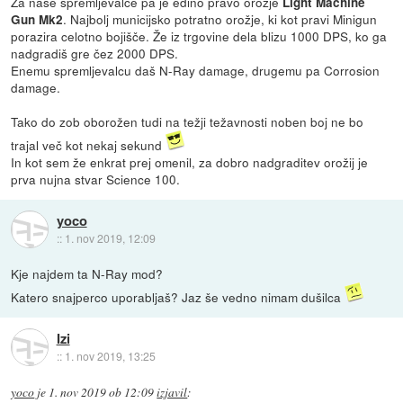
Za naše spremljevalce pa je edino pravo orožje
Light Machine
. Najbolj municijsko potratno orožje, ki kot pravi Minigun
Gun Mk2
porazira celotno bojišče. Že iz trgovine dela blizu 1000 DPS, ko ga
nadgradiš gre čez 2000 DPS.
Enemu spremljevalcu daš N-Ray damage, drugemu pa Corrosion
damage.
Tako do zob oborožen tudi na težji težavnosti noben boj ne bo
trajal več kot nekaj sekund
In kot sem že enkrat prej omenil, za dobro nadgraditev orožij je
prva nujna stvar Science 100.
yoco
::
1. nov 2019, 12:09
Kje najdem ta N-Ray mod?
Katero snajperco uporabljaš? Jaz še vedno nimam dušilca
Izi
::
1. nov 2019, 13:25
yoco
je
1. nov 2019 ob 12:09
izjavil
: