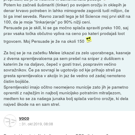
Potem ko začneš šušmariti (tinker) po svojem orožju in oklepih je
denar krvavo potreben in lahko mimogrede zagoniš tudi milijon, če
bi ga imel seveda. Ravno zaradi tega je bil Science moj prvi skill na
100, da je moje "tinkarjenje" po 90% nižji ceni.
Persuade pa je skill, ki se ga močno splača spraviti preko 100, saj
prav vsaka točka občutno vpliva na ceno po kateri prodajaš loot
trgovcem. Moj Persuade je že na okoli 150
Za boj se je na začetku Melee izkazal za zelo uporabnega, kasneje
z dvema spremljevalcema pa sem prešel na sniper z dušilcem s
katerim že na daljavo, čepeč v gosti travi, pospravim večino
sovražnikov. Če pa sovragi le ugotovijo od kje prihajo streli pa
gresta spremljevalca v akcijo in jaz še vedno od zadaj nemoteno
čistim bojišče.
Spremljevalci imajo očitno neomejeno municije zato jih je pametno
opremiti z najtežjim in najbolj municijsko potratnim mitraljezom,
medtem ko se za našega junaka bolj splača varčno orožje, ki dela
največ škode na en sam strel.
yoco
::
31. okt 2019, 08:08