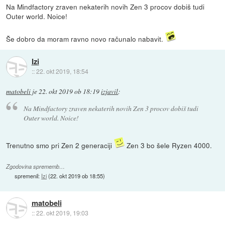
Na Mindfactory zraven nekaterih novih Zen 3 procov dobiš tudi
Outer world. Noice!
Še dobro da moram ravno novo računalo nabavit.
Izi
::
22. okt 2019, 18:54
matobeli
je
22. okt 2019 ob 18:19
izjavil
:
Na Mindfactory zraven nekaterih novih Zen 3 procov dobiš tudi
Outer world. Noice!
Trenutno smo pri Zen 2 generaciji
Zen 3 bo šele Ryzen 4000.
Zgodovina sprememb…
spremenil:
Izi
(
22. okt 2019 ob 18:55
)
matobeli
::
22. okt 2019, 19:03