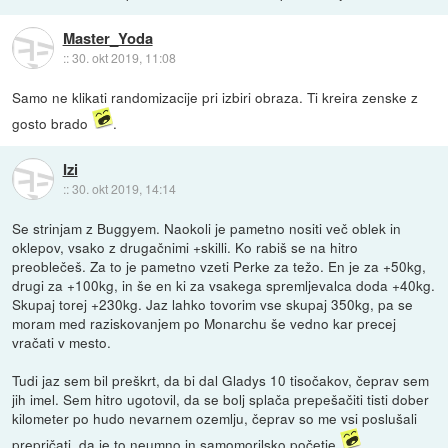
Master_Yoda
::
30. okt 2019, 11:08
Samo ne klikati randomizacije pri izbiri obraza. Ti kreira zenske z
gosto brado
.
Izi
::
30. okt 2019, 14:14
Se strinjam z Buggyem. Naokoli je pametno nositi več oblek in
oklepov, vsako z drugačnimi +skilli. Ko rabiš se na hitro
preoblečeš. Za to je pametno vzeti Perke za težo. En je za +50kg,
drugi za +100kg, in še en ki za vsakega spremljevalca doda +40kg.
Skupaj torej +230kg. Jaz lahko tovorim vse skupaj 350kg, pa se
moram med raziskovanjem po Monarchu še vedno kar precej
vračati v mesto.
Tudi jaz sem bil preškrt, da bi dal Gladys 10 tisočakov, čeprav sem
jih imel. Sem hitro ugotovil, da se bolj splača prepešačiti tisti dober
kilometer po hudo nevarnem ozemlju, čeprav so me vsi poslušali
prepričati, da je to neumno in samomorilsko početje