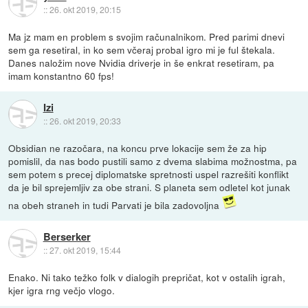
::
26. okt 2019, 20:15
Ma jz mam en problem s svojim računalnikom. Pred parimi dnevi
sem ga resetiral, in ko sem včeraj probal igro mi je ful štekala.
Danes naložim nove Nvidia driverje in še enkrat resetiram, pa
imam konstantno 60 fps!
Izi
::
26. okt 2019, 20:33
Obsidian ne razočara, na koncu prve lokacije sem že za hip
pomislil, da nas bodo pustili samo z dvema slabima možnostma, pa
sem potem s precej diplomatske spretnosti uspel razrešiti konflikt
da je bil sprejemljiv za obe strani. S planeta sem odletel kot junak
na obeh straneh in tudi Parvati je bila zadovoljna
Berserker
::
27. okt 2019, 15:44
Enako. Ni tako težko folk v dialogih prepričat, kot v ostalih igrah,
kjer igra rng večjo vlogo.