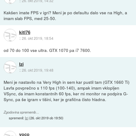
::
26. okt 2019, 14:32
Kakšen imate FPS v igri? Meni je po defaultu dalo vse na High, a
imam slab FPS, med 25-50.
kitl76
::
26. okt 2019, 18:54
od 70 do 100 vse ultra. GTX 1070 pa i7 7600.
Izi
::
26. okt 2019, 19:48
Meni je nastavilo na Very High in sem kar pustil tam (GTX 1660 Ti)
Lavfa povprečno s 110 fps (100-140), ampak imam vklopljen
VSync, da imam konstantnih 60 fps, ker mi monitor ne podpira G-
Sync, pa še igram v tišini, ker je grafična čisto hladna.
Zgodovina sprememb…
spremenil:
Izi
(
26. okt 2019 ob 19:50
)
yoco