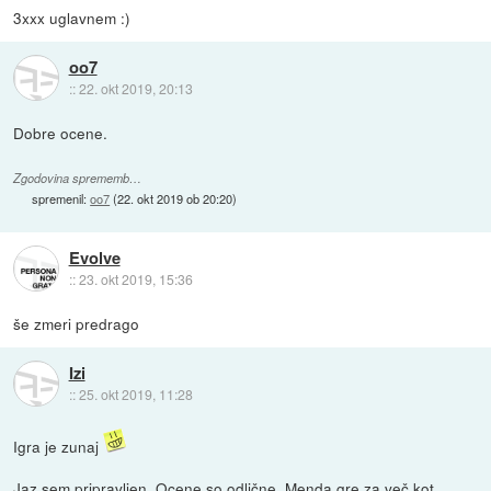
3xxx uglavnem :)
oo7
::
22. okt 2019, 20:13
Dobre ocene.
Zgodovina sprememb…
spremenil:
oo7
(
22. okt 2019 ob 20:20
)
Evolve
::
23. okt 2019, 15:36
še zmeri predrago
Izi
::
25. okt 2019, 11:28
Igra je zunaj
Jaz sem pripravljen. Ocene so odlične. Menda gre za več kot