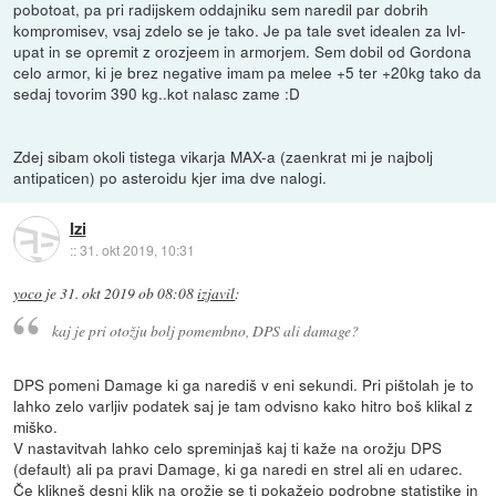
pobotoat, pa pri radijskem oddajniku sem naredil par dobrih
kompromisev, vsaj zdelo se je tako. Je pa tale svet idealen za lvl-
upat in se opremit z orozjeem in armorjem. Sem dobil od Gordona
celo armor, ki je brez negative imam pa melee +5 ter +20kg tako da
sedaj tovorim 390 kg..kot nalasc zame :D
Zdej sibam okoli tistega vikarja MAX-a (zaenkrat mi je najbolj
antipaticen) po asteroidu kjer ima dve nalogi.
Izi
::
31. okt 2019, 10:31
yoco
je
31. okt 2019 ob 08:08
izjavil
:
kaj je pri otožju bolj pomembno, DPS ali damage?
DPS pomeni Damage ki ga narediš v eni sekundi. Pri pištolah je to
lahko zelo varljiv podatek saj je tam odvisno kako hitro boš klikal z
miško.
V nastavitvah lahko celo spreminjaš kaj ti kaže na orožju DPS
(default) ali pa pravi Damage, ki ga naredi en strel ali en udarec.
Če klikneš desni klik na orožje se ti pokažejo podrobne statistike in