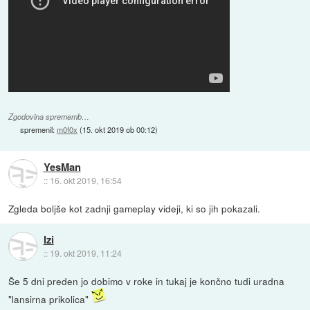
Zgodovina sprememb…
spremenil:
m0f0x
(
15. okt 2019 ob 00:12
)
YesMan
::
16. okt 2019, 16:54
Zgleda boljše kot zadnji gameplay videji, ki so jih pokazali.
Izi
::
19. okt 2019, 11:24
Še 5 dni preden jo dobimo v roke in tukaj je končno tudi uradna
"lansirna prikolica"