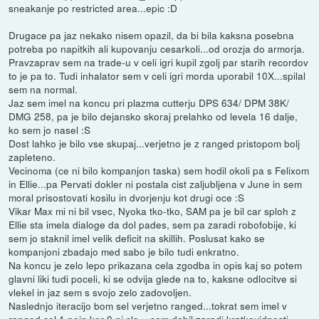
sneakanje po restricted area...epic :D
Drugace pa jaz nekako nisem opazil, da bi bila kaksna posebna
potreba po napitkih ali kupovanju cesarkoli...od orozja do armorja.
Pravzaprav sem na trade-u v celi igri kupil zgolj par starih recordov
to je pa to. Tudi inhalator sem v celi igri morda uporabil 10X...spilal
sem na normal.
Jaz sem imel na koncu pri plazma cutterju DPS 634/ DPM 38K/
DMG 258, pa je bilo dejansko skoraj prelahko od levela 16 dalje,
ko sem jo nasel :S
Dost lahko je bilo vse skupaj...verjetno je z ranged pristopom bolj
zapleteno.
Vecinoma (ce ni bilo kompanjon taska) sem hodil okoli pa s Felixom
in Ellie...pa Pervati dokler ni postala cist zaljubljena v June in sem
moral prisostovati kosilu in dvorjenju kot drugi oce :S
Vikar Max mi ni bil vsec, Nyoka tko-tko, SAM pa je bil car sploh z
Ellie sta imela dialoge da dol pades, sem pa zaradi robofobije, ki
sem jo staknil imel velik deficit na skillih. Poslusat kako se
kompanjoni zbadajo med sabo je bilo tudi enkratno.
Na koncu je zelo lepo prikazana cela zgodba in opis kaj so potem
glavni liki tudi poceli, ki se odvija glede na to, kaksne odlocitve si
vlekel in jaz sem s svojo zelo zadovoljen.
Naslednjo iteracijo bom sel verjetno ranged...tokrat sem imel v