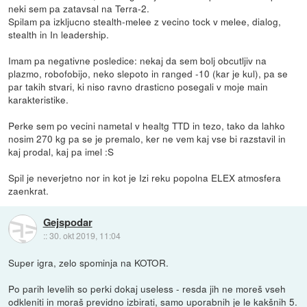
neki sem pa zatavsal na Terra-2.
Spilam pa izkljucno stealth-melee z vecino tock v melee, dialog,
stealth in In leadership.
Imam pa negativne posledice: nekaj da sem bolj obcutljiv na
plazmo, robofobijo, neko slepoto in ranged -10 (kar je kul), pa se
par takih stvari, ki niso ravno drasticno posegali v moje main
karakteristike.
Perke sem po vecini nametal v healtg TTD in tezo, tako da lahko
nosim 270 kg pa se je premalo, ker ne vem kaj vse bi razstavil in
kaj prodal, kaj pa imel :S
Spil je neverjetno nor in kot je Izi reku popolna ELEX atmosfera
zaenkrat.
Gejspodar
::
30. okt 2019, 11:04
Super igra, zelo spominja na KOTOR.
Po parih levelih so perki dokaj useless - resda jih ne moreš vseh
odkleniti in moraš previdno izbirati, samo uporabnih je le kakšnih 5.