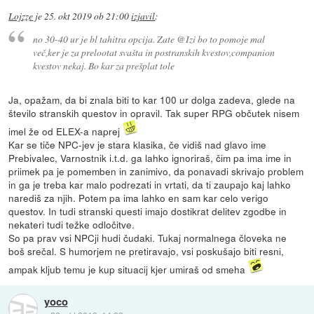
Lojzze
je
25. okt 2019 ob 21:00
izjavil
:
no 30-40 ur je bl tahitra opcija. Zate @Izi bo to pomoje mal
več,ker je za prelootat svašta in postranskih kvestov,companion
kvestov nekaj. Bo kar za prešplat tole
Ja, opažam, da bi znala biti to kar 100 ur dolga zadeva, glede na
število stranskih questov in opravil. Tak super RPG občutek nisem
imel že od ELEX-a naprej
Kar se tiče NPC-jev je stara klasika, če vidiš nad glavo ime
Prebivalec, Varnostnik i.t.d. ga lahko ignoriraš, čim pa ima ime in
priimek pa je pomemben in zanimivo, da ponavadi skrivajo problem
in ga je treba kar malo podrezati in vrtati, da ti zaupajo kaj lahko
narediš za njih. Potem pa ima lahko en sam kar celo verigo
questov. In tudi stranski questi imajo dostikrat delitev zgodbe in
nekateri tudi težke odločitve.
So pa prav vsi NPCji hudi čudaki. Tukaj normalnega človeka ne
boš srečal. S humorjem ne pretiravajo, vsi poskušajo biti resni,
ampak kljub temu je kup situacij kjer umiraš od smeha
yoco