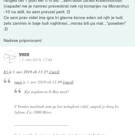
ranged cel 1 poin ker 0 ni slo ...sem dobil zaradi kratkovidnosti
(napadel me je namrec preveckrat nek roj komarjev na Monarchu)
-10 na skill, ko sem prevzel perk :D
Ce sem prav videl ima igra tri glavne konce eden od njih je tudi
zelo zanimiv in baje tudi najhitresi...moras biti pa mal..."poseben"
:D
Nadvse priporocam!
yoco
::
1. nov 2019, 17:43
Izi
je
1. nov 2019 ob 13:25
izjavil
:
yoco
je
1. nov 2019 ob 12:09
izjavil
:
Kje najdem ta N-Ray mod?
V Vendor mašinah sem ga kar nekajkrat videl, ampak je drag ko
žafran. Čez 3000 Bitov.
__________________________
Sem opazil, da niso vse lokacije označene na ladijskem