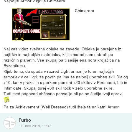
Najboljši Armor v igri je Chimaera
Chimarera
Naj vas videz svečane obleke ne zavede. Obleka je narejena iz
najtrših in najboljših materialov, ki jim moraš sam nabrati po
različnih planetih. Vse skupaj pa ti sešije ena nora krojačica na
Byzantiumu.
Kljub temu, da spada v razred Light armor, je to en najtežjih
armorjev v celi igri, za povrh pa ima še najbolj uporaben skill Dialog
+10, kar v praksi in s perkom pomeni +20 skillov v Persuade, Lie in
Intimidate. Skupaj torej +60 skill točk v zelo uporabne skille.
Tudi med pogovori občasno pohvalijo ali pa se čudijo tvoji opravi
Pa za Achievement (Well Dressed) tudi šteje ta unikatni Armor.
Furbo
::
2. nov 2019, 11:37