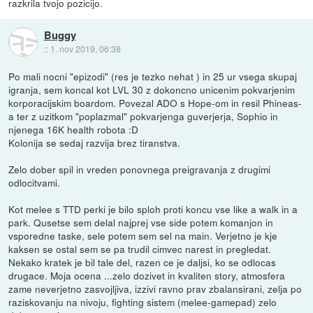
razkrila tvojo pozicijo.
Buggy
::
1. nov 2019, 06:38
Po mali nocni "epizodi" (res je tezko nehat ) in 25 ur vsega skupaj
igranja, sem koncal kot LVL 30 z dokoncno unicenim pokvarjenim
korporacijskim boardom. Povezal ADO s Hope-om in resil Phineas-
a ter z uzitkom "poplazmal" pokvarjenga guverjerja, Sophio in
njenega 16K health robota :D
Kolonija se sedaj razvija brez tiranstva.
Zelo dober spil in vreden ponovnega preigravanja z drugimi
odlocitvami.
Kot melee s TTD perki je bilo sploh proti koncu vse like a walk in a
park. Qusetse sem delal najprej vse side potem komanjon in
vsporedne taske, sele potem sem sel na main. Verjetno je kje
kaksen se ostal sem se pa trudil cimvec narest in pregledat.
Nekako kratek je bil tale del, razen ce je daljsi, ko se odlocas
drugace. Moja ocena ...zelo dozivet in kvaliten story, atmosfera
zame neverjetno zasvojljiva, izzivi ravno prav zbalansirani, zelja po
raziskovanju na nivoju, fighting sistem (melee-gamepad) zelo