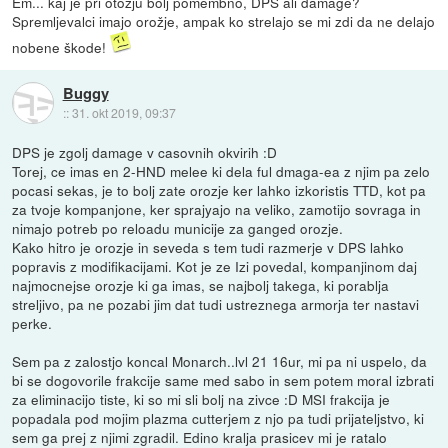
Em... kaj je pri otožju bolj pomembno, DPS ali damage?
Spremljevalci imajo orožje, ampak ko strelajo se mi zdi da ne delajo
nobene škode!
Buggy
::
31. okt 2019, 09:37
DPS je zgolj damage v casovnih okvirih :D
Torej, ce imas en 2-HND melee ki dela ful dmaga-ea z njim pa zelo
pocasi sekas, je to bolj zate orozje ker lahko izkoristis TTD, kot pa
za tvoje kompanjone, ker sprajyajo na veliko, zamotijo sovraga in
nimajo potreb po reloadu municije za ganged orozje.
Kako hitro je orozje in seveda s tem tudi razmerje v DPS lahko
popravis z modifikacijami. Kot je ze Izi povedal, kompanjinom daj
najmocnejse orozje ki ga imas, se najbolj takega, ki porablja
streljivo, pa ne pozabi jim dat tudi ustreznega armorja ter nastavi
perke.
Sem pa z zalostjo koncal Monarch..lvl 21 16ur, mi pa ni uspelo, da
bi se dogovorile frakcije same med sabo in sem potem moral izbrati
za eliminacijo tiste, ki so mi sli bolj na zivce :D MSI frakcija je
popadala pod mojim plazma cutterjem z njo pa tudi prijateljstvo, ki
sem ga prej z njimi zgradil. Edino kralja prasicev mi je ratalo