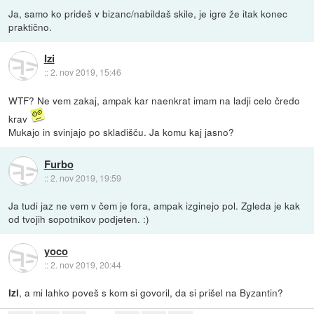
Ja, samo ko prideš v bizanc/nabildaš skile, je igre že itak konec
praktično.
Izi
::
2. nov 2019, 15:46
WTF? Ne vem zakaj, ampak kar naenkrat imam na ladji celo čredo
krav
Mukajo in svinjajo po skladišču. Ja komu kaj jasno?
Furbo
::
2. nov 2019, 19:59
Ja tudi jaz ne vem v čem je fora, ampak izginejo pol. Zgleda je kak
od tvojih sopotnikov podjeten. :)
yoco
::
2. nov 2019, 20:44
, a mi lahko poveš s kom si govoril, da si prišel na Byzantin?
Izi