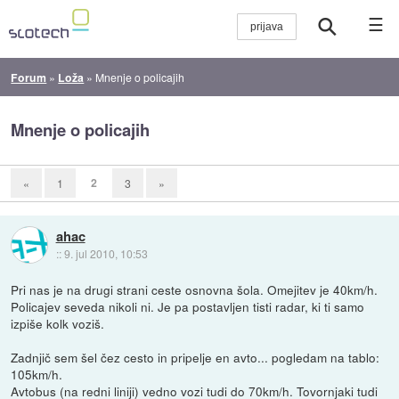
☰
Forum
»
Loža
»
Mnenje o policajih
Mnenje o policajih
2
«
1
3
»
ahac
::
9. jul 2010, 10:53
Pri nas je na drugi strani ceste osnovna šola. Omejitev je 40km/h.
Policajev seveda nikoli ni. Je pa postavljen tisti radar, ki ti samo
izpiše kolk voziš.
Zadnjič sem šel čez cesto in pripelje en avto... pogledam na tablo:
105km/h.
Avtobus (na redni liniji) vedno vozi tudi do 70km/h. Tovornjaki tudi