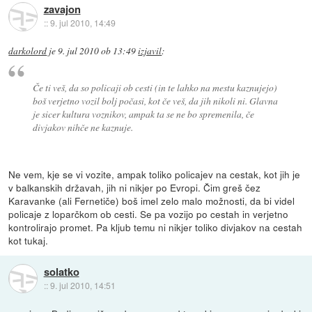
zavajon
::
9. jul 2010, 14:49
darkolord
je
9. jul 2010 ob 13:49
izjavil
:
Če ti veš, da so policaji ob cesti (in te lahko na mestu kaznujejo)
boš verjetno vozil bolj počasi, kot če veš, da jih nikoli ni. Glavna
je sicer kultura voznikov, ampak ta se ne bo spremenila, če
divjakov nihče ne kaznuje.
Ne vem, kje se vi vozite, ampak toliko policajev na cestak, kot jih je
v balkanskih državah, jih ni nikjer po Evropi. Čim greš čez
Karavanke (ali Fernetiče) boš imel zelo malo možnosti, da bi videl
policaje z loparčkom ob cesti. Se pa vozijo po cestah in verjetno
kontrolirajo promet. Pa kljub temu ni nikjer toliko divjakov na cestah
kot tukaj.
solatko
::
9. jul 2010, 14:51