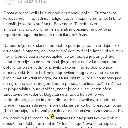
::
9. jul 2010, 11:26
Obstaja precej velik in hud problem v vsaki policiji. Pristranskot,
koruptivnost in ja, tudi neinteligenca. Ali imajo mehanizme, ki bi to
ustavili, je veliko vprašanje. Pa vendar. Ti mehanizmi
simptomatično policijo namerno slabijo običajno na področju
organiziranega kriminala in ne toliko prekrškov.
Na področju prekrškov in prometne policije, je pa stvar dejansko
drugačna. Namesto, da 'jebemtimo' čez izvršitelje kazni, bi v bistvu
morali benteti čez zakonodajalce. Je že res, da je par ljudi tudi
znotraj policije (in če so butasti, jih je treba dati v komunalo, na
policijo pa bistre ljudi:) pripravilo zakone in to so dobro plačani
strokovnjaki. Bilo je tudi nekaj upravičenih ugovorov, od zame še
pronicljivejših kriminologov, če se ne motim, ki pravilno ugotavljajo,
da ogromne kazni, dolgoročno ne prinašajo učinka, pač pa, če so
neproporcialne in nevzrdžne, začnejo celo rušiti lasten efekt.
Enostavno povedano. Dogajati se zna, da bo vedno več
zadrogiranih, pijanih in prehitrih, predrzni voznikov, ki bodo po
izrečeni kazni nadaljevali s prekrški, še veliko bolj brezobzirno, saj
jih niti policija, ne bo več po njihovi presoji bistveno zadrževala. Ko
bo, bodo to pač počitnice
Največji učinek prekrškovno pravo
doseže na efektu 'racionalne škrtosti' in upoštevanju predpisov