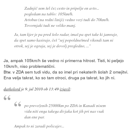
Zadnjič sem šel čez cesto in pripelje en avto...
pogledam na tablo: 105km/h.
Avtobus (na redni liniji) vedno vozi tudi do 70km/h.
Tovornjaki tudi ne veliko manj.
Ja, tam kjer je pa pred šolo radar, imaš pa spet take ki jamrajo,
da spet samo kasirajo, češ "sej popoldne/med vikendi tam ni
otrok, sej je ograja, sej je dovolj pregledno, ..."
Ja, ampak 105km/h še vedno ni primerna hitrost. Tisti, ki peljejo
10km/h, niso problematični.
Btw. v ZDA sem tudi vidu, da so imel pri nekaterih šolah 2 omejitvi.
Ena velja takrat, ko so tam otroci, druga pa takrat, ko jih ni.
darkolord
je
9. jul 2010 ob 13:49
izjavil
:
po prevoženih 25000km po ZDA in Kanadi nisem
vidu niti enga takega divjaka kot jih pri nas vsak
dan ene par.
Ampak to ni zaradi policajev...