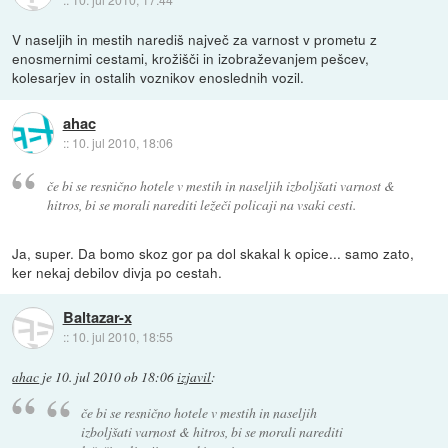
V naseljih in mestih narediš največ za varnost v prometu z
enosmernimi cestami, krožišči in izobraževanjem pešcev,
kolesarjev in ostalih voznikov enoslednih vozil.
ahac
::
10. jul 2010, 18:06
če bi se resnično hotele v mestih in naseljih izboljšati varnost &
hitros, bi se morali narediti ležeči policaji na vsaki cesti.
Ja, super. Da bomo skoz gor pa dol skakal k opice... samo zato,
ker nekaj debilov divja po cestah.
Baltazar-x
::
10. jul 2010, 18:55
ahac
je
10. jul 2010 ob 18:06
izjavil
:
če bi se resnično hotele v mestih in naseljih
izboljšati varnost & hitros, bi se morali narediti