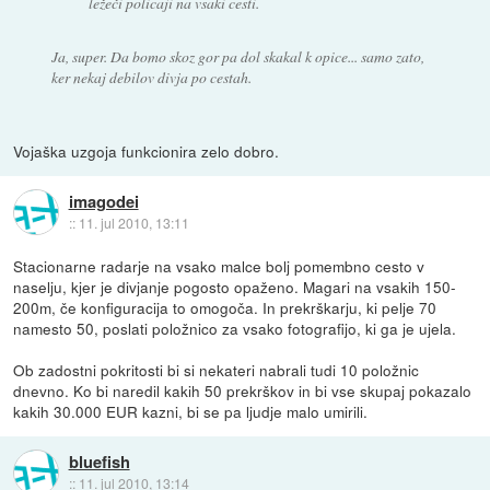
ležeči policaji na vsaki cesti.
Ja, super. Da bomo skoz gor pa dol skakal k opice... samo zato,
ker nekaj debilov divja po cestah.
Vojaška uzgoja funkcionira zelo dobro.
imagodei
::
11. jul 2010, 13:11
Stacionarne radarje na vsako malce bolj pomembno cesto v
naselju, kjer je divjanje pogosto opaženo. Magari na vsakih 150-
200m, če konfiguracija to omogoča. In prekrškarju, ki pelje 70
namesto 50, poslati položnico za vsako fotografijo, ki ga je ujela.
Ob zadostni pokritosti bi si nekateri nabrali tudi 10 položnic
dnevno. Ko bi naredil kakih 50 prekrškov in bi vse skupaj pokazalo
kakih 30.000 EUR kazni, bi se pa ljudje malo umirili.
bluefish
::
11. jul 2010, 13:14