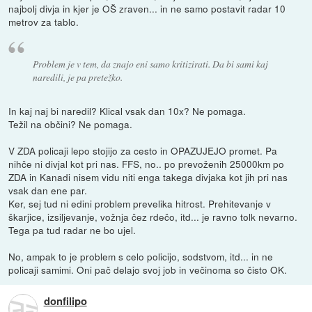
najbolj divja in kjer je OŠ zraven... in ne samo postavit radar 10
metrov za tablo.
Problem je v tem, da znajo eni samo kritizirati. Da bi sami kaj
naredili, je pa pretežko.
In kaj naj bi naredil? Klical vsak dan 10x? Ne pomaga.
Težil na občini? Ne pomaga.
V ZDA policaji lepo stojijo za cesto in OPAZUJEJO promet. Pa
nihče ni divjal kot pri nas. FFS, no.. po prevoženih 25000km po
ZDA in Kanadi nisem vidu niti enga takega divjaka kot jih pri nas
vsak dan ene par.
Ker, sej tud ni edini problem prevelika hitrost. Prehitevanje v
škarjice, izsiljevanje, vožnja čez rdečo, itd... je ravno tolk nevarno.
Tega pa tud radar ne bo ujel.
No, ampak to je problem s celo policijo, sodstvom, itd... in ne
policaji samimi. Oni pač delajo svoj job in večinoma so čisto OK.
donfilipo