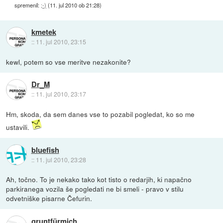
spremenil:
;-)
(
11. jul 2010 ob 21:28
)
kmetek
::
11. jul 2010, 23:15
kewl, potem so vse meritve nezakonite?
Dr_M
::
11. jul 2010, 23:17
Hm, skoda, da sem danes vse to pozabil pogledat, ko so me
ustavili.
bluefish
::
11. jul 2010, 23:28
Ah, točno. To je nekako tako kot tisto o redarjih, ki napačno
parkiranega vozila še pogledati ne bi smeli - pravo v stilu
odvetniške pisarne Čefurin.
gruntfürmich