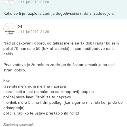
::
11. jul 2010, 21:20
Kako se ti je razpletla zadnja dogodivščina?
, da si zadovoljen.
;-)
::
11. jul 2010, 21:26
Nad pričakovanji dobro, od takrat me je še 1x dobil radar ko sem
peljal 70 namesto 50 (tokrat laserski) in sem rešil zadevo na isti
način.
Prva zadeva je že rešena za drugo še čakam ampak je na moji
strani dobro.
btw
laserski merilnik ni merilna naprava
mora imeti a test (oznako na sami napravi), papirje
policaj mora imeti "izpit" za to napravo
merilnik mora biti na trdni podlagi (kar sigurno ni v roki ker pride do
odstopanja)
policija rabi ko te ustavi prej tablo itd itd itd
Zgodovina sprememb…