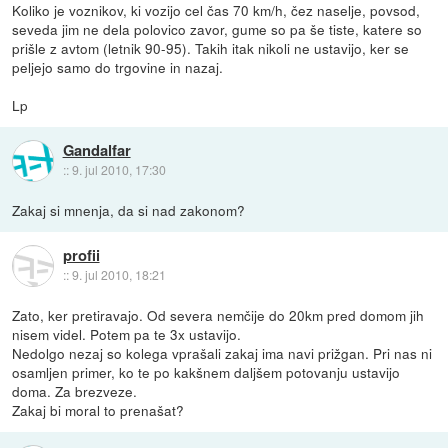
Koliko je voznikov, ki vozijo cel čas 70 km/h, čez naselje, povsod,
seveda jim ne dela polovico zavor, gume so pa še tiste, katere so
prišle z avtom (letnik 90-95). Takih itak nikoli ne ustavijo, ker se
peljejo samo do trgovine in nazaj.
Lp
Gandalfar
::
9. jul 2010, 17:30
Zakaj si mnenja, da si nad zakonom?
profii
::
9. jul 2010, 18:21
Zato, ker pretiravajo. Od severa nemčije do 20km pred domom jih
nisem videl. Potem pa te 3x ustavijo.
Nedolgo nezaj so kolega vprašali zakaj ima navi prižgan. Pri nas ni
osamljen primer, ko te po kakšnem daljšem potovanju ustavijo
doma. Za brezveze.
Zakaj bi moral to prenašat?