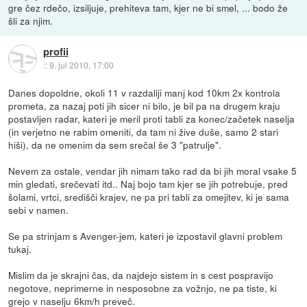
gre čez rdečo, izsiljuje, prehiteva tam, kjer ne bi smel, ... bodo že
šli za njim.
profii
::
9. jul 2010, 17:00
Danes dopoldne, okoli 11 v razdaliji manj kod 10km 2x kontrola
prometa, za nazaj poti jih sicer ni bilo, je bil pa na drugem kraju
postavljen radar, kateri je meril proti tabli za konec/začetek naselja
(in verjetno ne rabim omeniti, da tam ni žive duše, samo 2 stari
hiši), da ne omenim da sem srečal še 3 "patrulje".
Nevem za ostale, vendar jih nimam tako rad da bi jih moral vsake 5
min gledati, srečevati itd.. Naj bojo tam kjer se jih potrebuje, pred
šolami, vrtci, središči krajev, ne pa pri tabli za omejitev, ki je sama
sebi v namen.
Se pa strinjam s Avenger-jem, kateri je izpostavil glavni problem
tukaj.
Mislim da je skrajni čas, da najdejo sistem in s cest pospravijo
negotove, neprimerne in nesposobne za vožnjo, ne pa tiste, ki
grejo v naselju 6km/h preveč.