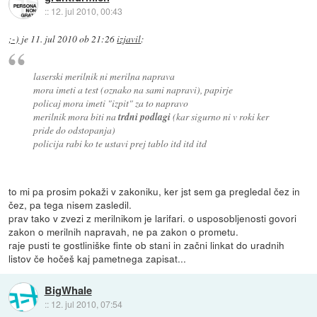
::
12. jul 2010, 00:43
;-)
je
11. jul 2010 ob 21:26
izjavil
:
laserski merilnik ni merilna naprava
mora imeti a test (oznako na sami napravi), papirje
policaj mora imeti "izpit" za to napravo
merilnik mora biti na
trdni podlagi
(kar sigurno ni v roki ker
pride do odstopanja)
policija rabi ko te ustavi prej tablo itd itd itd
to mi pa prosim pokaži v zakoniku, ker jst sem ga pregledal čez in
čez, pa tega nisem zasledil.
prav tako v zvezi z merilnikom je larifari. o usposobljenosti govori
zakon o merilnih napravah, ne pa zakon o prometu.
raje pusti te gostliniške finte ob stani in začni linkat do uradnih
listov če hočeš kaj pametnega zapisat...
BigWhale
::
12. jul 2010, 07:54