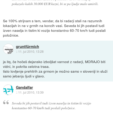
pokazalo kakih 30.000 EUR kazni, bi se pa ljudje malo umirili.
Se 100% strijnam s tem, vendar, da bi radarji stali na razumnih
lokacijah in ne v grmih na koncih vasi. Seveda bi jih postavil tudi
izven naselja in tistim ki vozijo konstantno 60-70 km/h tudi poslali
položnice.
gruntfürmich
::
11. jul 2010, 13:28
ja itq, če hočeš dejansko izboljšat varnost z radarji, MORAJO biti
vidni, in pokrita celotna trasa.
tisto lovljenje prehitrih za grmom je možno samo v sloveniji in služi
samo jebanju ljudi v glavo.
Gandalfar
::
11. jul 2010, 13:39
Seveda bi jih postavil tudi izven naselja in tistim ki vozijo
konstantno 60-70 km/h tudi poslali položnice.