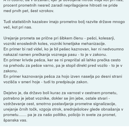
procent prometnih nesreč zaradi neprilagojene hitrosti ne pride
med prvih pet, šest vzrokov.
Tudi statističnih kazalcev imajo prometno bolj razvite države mnogo
več, kot pri nas.
Urejanje prometa se prične pri šibkem členu - pešci, kolesarji,
vozniki enoslednih koles, vozniki kmetijske mehanizacije.
En primer bi rad videl, ko je bil pešec kaznovan, ker ni nedvoumno
nakazal namen prečkanja voznega pasu - to je v zakonu.
En primer krivde pešca, ker se ni prepričal ali lahko prečka cesto
na prehodu za pešce varno, pa je stopil direkt pred vozilo - to je v
zakonu.
En primer kaznovanja pešca za hojo izven naselja po desni strani
vozišča v smeri hoje - tudi to predpisuje zakon.
Dejstvo je, da državo boli kurac za varnost v cestnem prometu,
potrebno je jebat voznike, dokler se jim jebe, ostale stvari -
vzdrževanje cest, smotrno postavljanje prometne signalizacije,
urejanje črnih točk, vzgoja otrok, srednješolcev glede obnašanja v
prometu....... pa je za našo politiko, policijo in svete za promet,
španska vas.