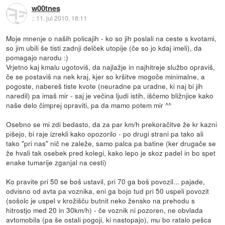
w00tnes
::
11. jul 2010, 18:11
Moje mnenje o naših policajih - ko so jih poslali na ceste s kvotami,
so jim ubili še tisti zadnji delček utopije (če so jo kdaj imeli), da
pomagajo narodu :)
Vrjetno kaj kmalu ugotoviš, da najlažje in najhitreje službo opraviš,
če se postaviš na nek kraj, kjer so kršitve mogoče minimalne, a
pogoste, nabereš tiste kvote (neuradne pa uradne, ki naj bi jih
naredil) pa imaš mir - saj je večina ljudi istih, iščemo bližnjice kako
naše delo čimprej opraviti, pa da mamo potem mir ^^
Osebno se mi zdi bedasto, da za par km/h prekoračitve že kr kazni
pišejo, bi raje izrekli kako opozorilo - po drugi strani pa tako ali
tako "pri nas" nič ne zaleže, samo palca pa batine (ker drugače se
že hvali tak osebek pred kolegi, kako lepo je skoz padel in bo spet
enake tumarije zganjal na cesti)
Ko pravite pri 50 se boš ustavil, pri 70 ga boš povozil... pajade,
odvisno od avta pa voznika, eni ga bojo tud pri 50 uspeli povozit
(sošolc je uspel v krožišču butnit neko žensko na prehodu s
hitrostjo med 20 in 30km/h) - če voznik ni pozoren, ne obvlada
avtomobila (pa še ostali pogoji, ki nastopajo), mu bo ratalo pešca