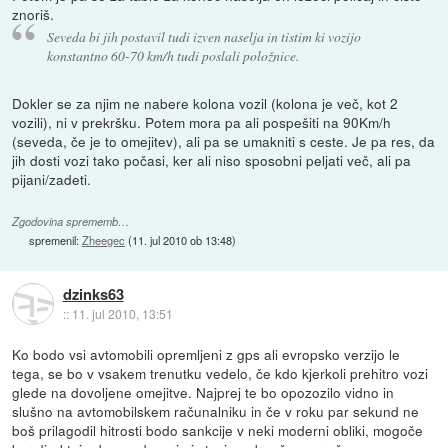
znoriš.
Seveda bi jih postavil tudi izven naselja in tistim ki vozijo
konstantno 60-70 km/h tudi poslali položnice.
Dokler se za njim ne nabere kolona vozil (kolona je več, kot 2
vozili), ni v prekršku. Potem mora pa ali pospešiti na 90Km/h
(seveda, če je to omejitev), ali pa se umakniti s ceste. Je pa res, da
jih dosti vozi tako počasi, ker ali niso sposobni peljati več, ali pa
pijani/zadeti.
Zgodovina sprememb…
spremenil:
Zheegec
(
11. jul 2010 ob 13:48
)
dzinks63
::
11. jul 2010, 13:51
Ko bodo vsi avtomobili opremljeni z gps ali evropsko verzijo le
tega, se bo v vsakem trenutku vedelo, če kdo kjerkoli prehitro vozi
glede na dovoljene omejitve. Najprej te bo opozozilo vidno in
slušno na avtomobilskem računalniku in če v roku par sekund ne
boš prilagodil hitrosti bodo sankcije v neki moderni obliki, mogoče