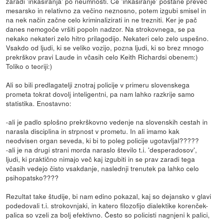
zaradi 'inkasiranja' po neumnosti. Če 'inkasiranje' postane preveč
mesarsko in relativno za večino neznosno, potem izgubi smisel in
na nek način začne celo kriminalizirati in ne trezniti. Ker je pač
danes nemogoče vršiti popoln nadzor. Na strokovnega, se pa
nekako nekateri zelo hitro prilagodijo. Nekateri celo zelo uspešno.
Vsakdo od ljudi, ki se veliko vozijo, pozna ljudi, ki so brez mnogo
prekrškov pravi Laude in včasih celo Keith Richardsi obenem:)
Toliko o teoriji:)
Ali so bili predlagatelji znotraj policije v primeru slovenskega
prometa tokrat dovolj inteligentni, pa nam lahko razkrije samo
statistika. Enostavno:
-ali je padlo splošno prekrškovno vedenje na slovenskih cestah in
narasla disciplina in strpnost v prometu. In ali imamo kak
neodvisen organ seveda, ki bi to poleg policije ugotavljal?????
-ali je na drugi strani morda naraslo število t.i. 'desperadosov',
ljudi, ki praktično nimajo več kaj izgubiti in se prav zaradi tega
včasih vedejo čisto vsakdanje, naslednji trenutek pa lahko celo
psihopatsko????
Rezultat take študije, bi nam edino pokazal, kaj so dejansko v glavi
podedovali t.i. strokovnjaki, in katero filozofijo dialektike korenček-
palica so vzeli za bolj efektivno. Često so policisti nagnjeni k palici,