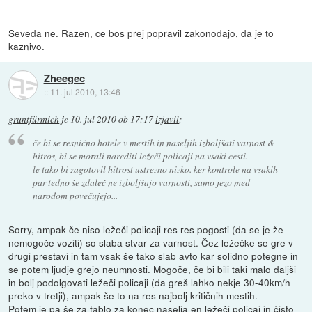
Seveda ne. Razen, ce bos prej popravil zakonodajo, da je to
kaznivo.
Zheegec
::
11. jul 2010, 13:46
gruntfürmich
je
10. jul 2010 ob 17:17
izjavil
:
če bi se resnično hotele v mestih in naseljih izboljšati varnost &
hitros, bi se morali narediti ležeči policaji na vsaki cesti.
le tako bi zagotovil hitrost ustrezno nizko. ker kontrole na vsakih
par tedno še zdaleč ne izboljšajo varnosti, samo jezo med
narodom povečujejo...
Sorry, ampak če niso ležeči policaji res res pogosti (da se je že
nemogoče voziti) so slaba stvar za varnost. Čez ležečke se gre v
drugi prestavi in tam vsak še tako slab avto kar solidno potegne in
se potem ljudje grejo neumnosti. Mogoče, če bi bili taki malo daljši
in bolj podolgovati ležeči policaji (da greš lahko nekje 30-40km/h
preko v tretji), ampak še to na res najbolj kritičnih mestih.
Potem je pa še za tablo za konec naselja en ležeči policaj in čisto