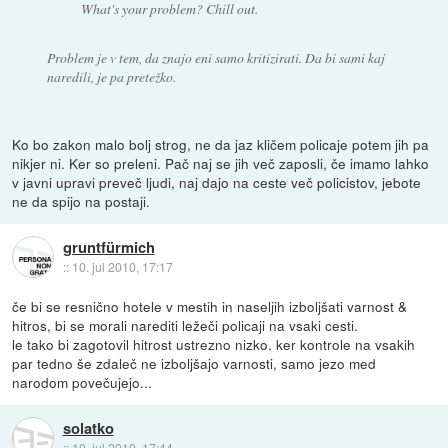
What's your problem? Chill out.
Problem je v tem, da znajo eni samo kritizirati. Da bi sami kaj
naredili, je pa pretežko.
Ko bo zakon malo bolj strog, ne da jaz kličem policaje potem jih pa
nikjer ni. Ker so preleni. Pač naj se jih več zaposli, če imamo lahko
v javni upravi preveč ljudi, naj dajo na ceste več policistov, jebote
ne da spijo na postaji.
gruntfürmich
::
10. jul 2010, 17:17
če bi se resnično hotele v mestih in naseljih izboljšati varnost &
hitros, bi se morali narediti ležeči policaji na vsaki cesti.
le tako bi zagotovil hitrost ustrezno nizko. ker kontrole na vsakih
par tedno še zdaleč ne izboljšajo varnosti, samo jezo med
narodom povečujejo...
solatko
::
10. jul 2010, 17:44