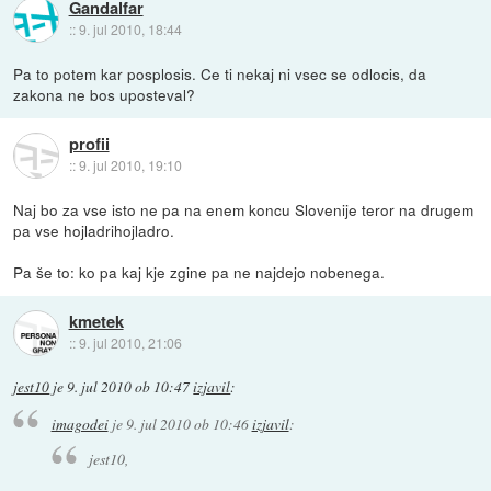
Gandalfar
::
9. jul 2010, 18:44
Pa to potem kar posplosis. Ce ti nekaj ni vsec se odlocis, da
zakona ne bos uposteval?
profii
::
9. jul 2010, 19:10
Naj bo za vse isto ne pa na enem koncu Slovenije teror na drugem
pa vse hojladrihojladro.
Pa še to: ko pa kaj kje zgine pa ne najdejo nobenega.
kmetek
::
9. jul 2010, 21:06
jest10
je
9. jul 2010 ob 10:47
izjavil
:
imagodei
je
9. jul 2010 ob 10:46
izjavil
:
jest10,