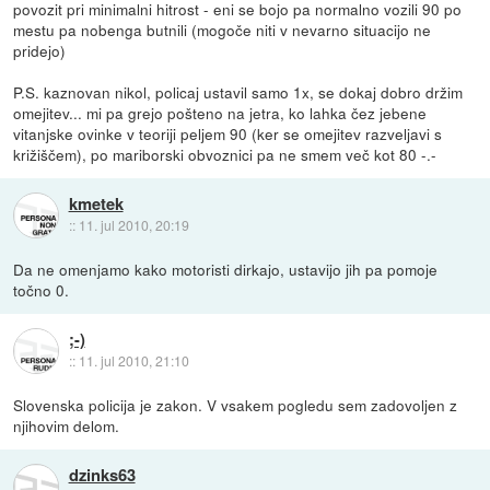
povozit pri minimalni hitrost - eni se bojo pa normalno vozili 90 po
mestu pa nobenga butnili (mogoče niti v nevarno situacijo ne
pridejo)
P.S. kaznovan nikol, policaj ustavil samo 1x, se dokaj dobro držim
omejitev... mi pa grejo pošteno na jetra, ko lahka čez jebene
vitanjske ovinke v teoriji peljem 90 (ker se omejitev razveljavi s
križiščem), po mariborski obvoznici pa ne smem več kot 80 -.-
kmetek
::
11. jul 2010, 20:19
Da ne omenjamo kako motoristi dirkajo, ustavijo jih pa pomoje
točno 0.
;-)
::
11. jul 2010, 21:10
Slovenska policija je zakon. V vsakem pogledu sem zadovoljen z
njihovim delom.
dzinks63