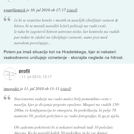
gruntfürmich
je
10. jul 2010 ob 17:17
izjavil
:
če bi se resnično hotele v mestih in naseljih izboljšati varnost &
hitros, bi se morali narediti ležeči policaji na vsaki cesti.
le tako bi zagotovil hitrost ustrezno nizko. ker kontrole na vsakih
par tedno še zdaleč ne izboljšajo varnosti, samo jezo med
narodom povečujejo...
Potem pa imaš situacijo kot na Hradetskega, kjer si nekateri
vsakodnevno uničujejo vzmetenje - skorajda neglede na hitrost.
profii
::
11. jul 2010, 13:17
imagodei
je
11. jul 2010 ob 13:11
izjavil
:
Stacionarne radarje na vsako malce bolj pomembno cesto v
naselju, kjer je divjanje pogosto opaženo. Magari na vsakih 150-
200m, če konfiguracija to omogoča. In prekrškarju, ki pelje 70
namesto 50, poslati položnico za vsako fotografijo, ki ga je ujela.
Ob zadostni pokritosti bi si nekateri nabrali tudi 10 položnic
dnevno. Ko bi naredil kakih 50 prekrškov in bi vse skupaj