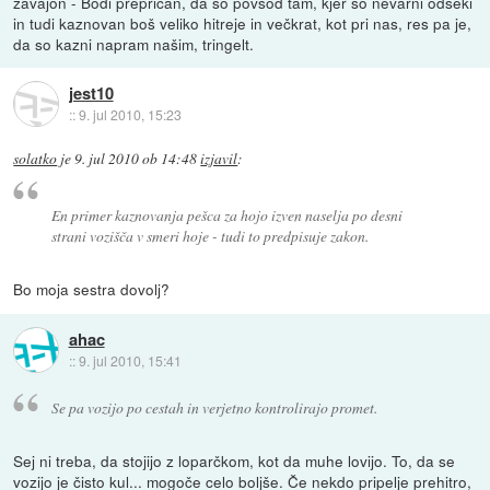
zavajon - Bodi prepričan, da so povsod tam, kjer so nevarni odseki
in tudi kaznovan boš veliko hitreje in večkrat, kot pri nas, res pa je,
da so kazni napram našim, tringelt.
jest10
::
9. jul 2010, 15:23
solatko
je
9. jul 2010 ob 14:48
izjavil
:
En primer kaznovanja pešca za hojo izven naselja po desni
strani vozišča v smeri hoje - tudi to predpisuje zakon.
Bo moja sestra dovolj?
ahac
::
9. jul 2010, 15:41
Se pa vozijo po cestah in verjetno kontrolirajo promet.
Sej ni treba, da stojijo z loparčkom, kot da muhe lovijo. To, da se
vozijo je čisto kul... mogoče celo boljše. Če nekdo pripelje prehitro,