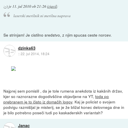
;-)
je
11. jul 2010 ob 21:26
izjavil
:
laserski merilnik ni merilna naprava
Se strinjam! Je cistilno sredstvo, z njim spucas ceste norcev.
dzinks63
::
22. jul 2014, 18:24
Najprej sem pomislil , da je tole rumena anekdota iz kakšnih držav,
kjer so raznorazne dogodivščine objavljene na YT,
toda po
prebranem je to čisto iz domačih logov
. Kaj je policist o svojem
podvigu razmišljal je misterij, se je že bližal konec delovnega dne in
je bilo potrebno poseči tudi po kaskaderskih variantah?
Janac