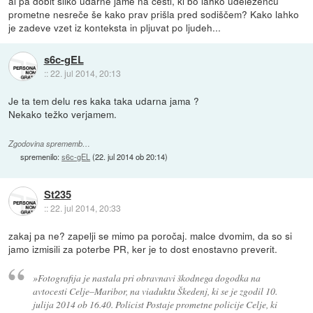
al pa dobit sliko udarne jame na cesti, ki bo lahko udeležencu
prometne nesreče še kako prav prišla pred sodiščem? Kako lahko
je zadeve vzet iz konteksta in pljuvat po ljudeh...
s6c-gEL
::
22. jul 2014, 20:13
Je ta tem delu res kaka taka udarna jama ?
Nekako težko verjamem.
Zgodovina sprememb…
spremenilo:
s6c-gEL
(
22. jul 2014 ob 20:14
)
St235
::
22. jul 2014, 20:33
zakaj pa ne? zapelji se mimo pa poročaj. malce dvomim, da so si
jamo izmisili za poterbe PR, ker je to dost enostavno preverit.
»Fotografija je nastala pri obravnavi škodnega dogodka na
avtocesti Celje–Maribor, na viaduktu Škedenj, ki se je zgodil 10.
julija 2014 ob 16.40. Policist Postaje prometne policije Celje, ki