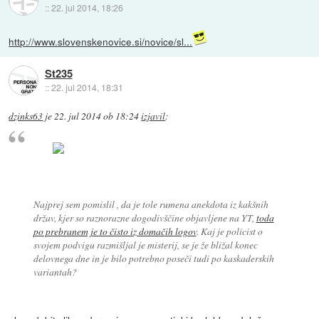
::
22. jul 2014, 18:26
http://www.slovenskenovice.si/novice/sl...
St235
::
22. jul 2014, 18:31
dzinks63
je
22. jul 2014 ob 18:24
izjavil
:
Najprej sem pomislil , da je tole rumena anekdota iz kakšnih
držav, kjer so raznorazne dogodivščine objavljene na YT,
toda
po prebranem je to čisto iz domačih logov
. Kaj je policist o
svojem podvigu razmišljal je misterij, se je že bližal konec
delovnega dne in je bilo potrebno poseči tudi po kaskaderskih
variantah?