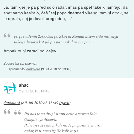
Ja, tam kjer je pa pred šolo radar, imaš pa spet take ki jamrajo, da
spet samo kasirajo, češ "sej popoldne/med vikendi tam ni otrok, sej
je ograja, sej je dovolj pregledno, ..."
po prevoženih 25000km po ZDA in Kanadi nisem vidu niti enga
takega divjaka kot jih pri nas vsak dan ene par.
Ampak to ni zaradi policajev...
Zgodovina sprememb…
spremenilo:
darkolord
(
9. jul 2010 ob 13:49
)
ahac
::
9. jul 2010, 14:43
darkolord
je
9. jul 2010 ob 13:49
izjavil
:
Pri nas je na drugi strani ceste osnovna šola.
Omejitev je 40km/h.
Policajev seveda nikoli ni. Je pa postavljen tisti
radar, ki ti samo izpiše kolk voziš.