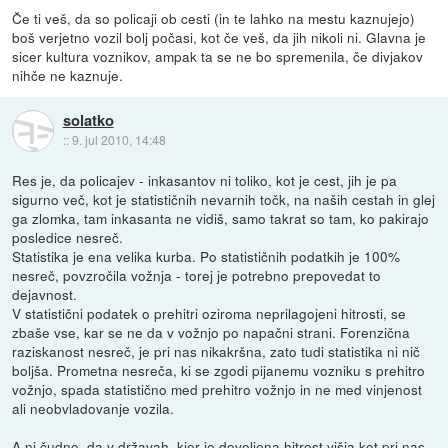
Če ti veš, da so policaji ob cesti (in te lahko na mestu kaznujejo)
boš verjetno vozil bolj počasi, kot če veš, da jih nikoli ni. Glavna je
sicer kultura voznikov, ampak ta se ne bo spremenila, če divjakov
nihče ne kaznuje.
solatko
::
9. jul 2010, 14:48
Res je, da policajev - inkasantov ni toliko, kot je cest, jih je pa
sigurno več, kot je statističnih nevarnih točk, na naših cestah in glej
ga zlomka, tam inkasanta ne vidiš, samo takrat so tam, ko pakirajo
posledice nesreč.
Statistika je ena velika kurba. Po statističnih podatkih je 100%
nesreč, povzročila vožnja - torej je potrebno prepovedat to
dejavnost.
V statistični podatek o prehitri oziroma neprilagojeni hitrosti, se
zbaše vse, kar se ne da v vožnjo po napačni strani. Forenzična
raziskanost nesreč, je pri nas nikakršna, zato tudi statistika ni nič
boljša. Prometna nesreča, ki se zgodi pijanemu vozniku s prehitro
vožnjo, spada statistično med prehitro vožnjo in ne med vinjenost
ali neobvladovanje vozila.
A ni čudno, da v državah, kjer je dovoljena hitrost višja kot pri nas,