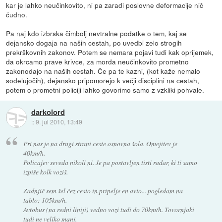
kar je lahko neučinkovito, ni pa zaradi poslovne deformacije nič
čudno.
Pa naj kdo izbrska čimbolj nevtralne podatke o tem, kaj se
dejansko dogaja na naših cestah, po uvedbi zelo strogih
prekrškovnih zakonov. Potem se nemara pojavi tudi kak oprijemek,
da okrcamo prave krivce, za morda neučinkovito prometno
zakonodajo na naših cestah. Če pa te kazni, (kot kaže nemalo
sodelujočih), dejansko pripomorejo k večji disciplini na cestah,
potem o prometni policiji lahko govorimo samo z vzkliki pohvale.
darkolord
::
9. jul 2010, 13:49
Pri nas je na drugi strani ceste osnovna šola. Omejitev je
40km/h.
Policajev seveda nikoli ni. Je pa postavljen tisti radar, ki ti samo
izpiše kolk voziš.
Zadnjič sem šel čez cesto in pripelje en avto... pogledam na
tablo: 105km/h.
Avtobus (na redni liniji) vedno vozi tudi do 70km/h. Tovornjaki
tudi ne veliko manj.