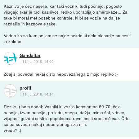
Kaznivo je čez naselje, kar taki vozniki tudi počnejo, pogosto
vijugajo (kar je tudi kaznivo), redko uporabljajo smerokaze... Za
take bi moral met posebne kontrole, ki bi se vozile na daljše
razdalije in kaznovale take.
Vedno ko se kam peljem se najde nekdo ki dela blesarije na cesti
in kolono.
Gandalfar
::
11. jul 2010, 14:09
Zdaj si povedal nekaj cisto nepovezanega z mojo repliko :)
profii
::
11. jul 2010, 14:14
Res je :) bom dodal: Vozniki ki vozijo konstantno 60-70, čez
naselje, izven naselja, po ledu, snegu, dežju, mimo šol, vrtcev,
vijugasti gozdni cesti in popolnoma ravni cesti sredi ničesar. Črte
so pa seveda nekaj neuporabnega za njih.
vredu? :)