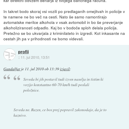
kar direktni odvzem denarja iz tvojega bančnega računa.
In takret bodo skoraj vsi vozili po predlaganih omejitvah in policije v
te namene ne bo več na cesti. Nato še samo namontirajo
avtomatske merilce alkohola v vsak avtomobil in bo še preverjanje
alkoholiziranosti odpadlo. Kaj bo v bodoče sploh delala policija.
Pretežno se bo ukvarjala z kriminilateto in izgredi. Kot inkasante na
cestah jih pa v prihodnosti ne bomo videvali.
profii
::
11. jul 2010, 13:51
Gandalfar
je
11. jul 2010 ob 13:39
izjavil
:
Seveda bi jih postavil tudi izven naselja in tistim ki
vozijo konstantno 60-70 km/h tudi poslali
položnice.
Seveda ne. Razen, ce bos prej popravil zakonodajo, da je to
kaznivo.