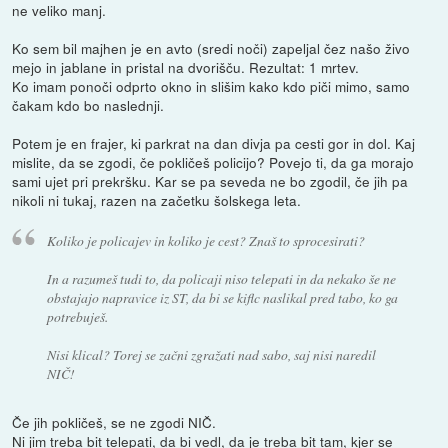
ne veliko manj.
Ko sem bil majhen je en avto (sredi noči) zapeljal čez našo živo
mejo in jablane in pristal na dvorišču. Rezultat: 1 mrtev.
Ko imam ponoči odprto okno in slišim kako kdo piči mimo, samo
čakam kdo bo naslednji.
Potem je en frajer, ki parkrat na dan divja pa cesti gor in dol. Kaj
mislite, da se zgodi, če pokličeš policijo? Povejo ti, da ga morajo
sami ujet pri prekršku. Kar se pa seveda ne bo zgodil, če jih pa
nikoli ni tukaj, razen na začetku šolskega leta.
Koliko je policajev in koliko je cest? Znaš to sprocesirati?
In a razumeš tudi to, da policaji niso telepati in da nekako še ne
obstajajo napravice iz ST, da bi se kiflc naslikal pred tabo, ko ga
potrebuješ.
Nisi klical? Torej se začni zgražati nad sabo, saj nisi naredil
NIČ!
Če jih pokličeš, se ne zgodi NIČ.
Ni jim treba bit telepati, da bi vedl, da je treba bit tam, kjer se