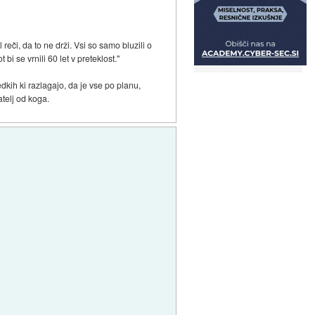
reči, da to ne drži. Vsi so samo bluzili o
i se vrnili 60 let v preteklost."
dkih ki razlagajo, da je vse po planu,
atelj od koga.