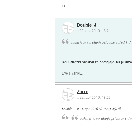
O.
Double_J
::
22. apr 2010, 18:21
zakaj je to vprašanje pri samo eni od 17
Ker ustrezni prostori že obstajajo, ter je dr
Dve šivanki...
Zorro
::
22. apr 2010, 18:25
Double_J
je
22. apr 2010 ob 18:21
izjavil
:
zakaj je to vprašanje pri samo eni