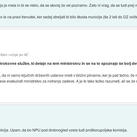
a je mala in bi se reklo, da se skoraj že vsi poznamo. Zato ni vrag, da se tudi prej ni
le na pravi trenutek, ker sedaj streljati bi bilo škoda municije (še 2 leti do DZ volit
ehitre vožnje po AC.
trokovne službe, ki delajo na tem ministrstvu in se na to spoznajo še bolj de
 da ni varno ključnih državnih ustanov imeti v bližini plinarne, ker je pač tečno, č
eve evakuirati ministrstvo za notranje zadeve. A je to tako težko razumeti, ali se
licija. Upam, da bo NPU pod drobnogled vzela tudi protikorupcijska komisija.