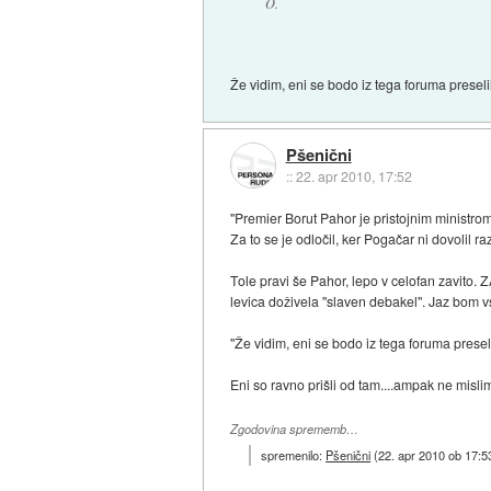
O.
Že vidim, eni se bodo iz tega foruma presel
Pšenični
::
22. apr 2010, 17:52
"Premier Borut Pahor je pristojnim ministrom
Za to se je odločil, ker Pogačar ni dovolil r
Tole pravi še Pahor, lepo v celofan zavito. 
levica doživela "slaven debakel". Jaz bom vse
"Že vidim, eni se bodo iz tega foruma presel
Eni so ravno prišli od tam....ampak ne mislim
Zgodovina sprememb…
spremenilo:
Pšenični
(
22. apr 2010 ob 17:5