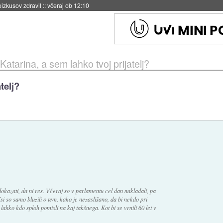
eizkusov zdravil
::
včeraj ob 12:10
Katarina, a sem lahko tvoj prijatelj?
telj?
kazati, da ni res. Včeraj so v parlamentu cel dan nakladali, pa
Vsi so samo bluzili o tem, kako je nezaslišano, da bi nekdo pri
lahko kdo sploh pomisli na kaj takšnega. Kot bi se vrnili 60 let v