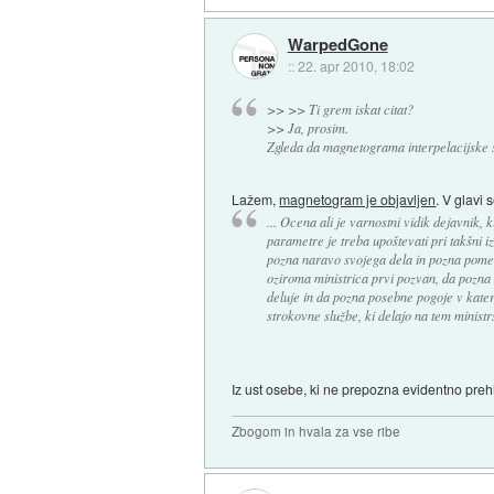
WarpedGone
::
22. apr 2010, 18:02
>> >> Ti grem iskat citat?
>> Ja, prosim.
Zgleda da magnetograma interpelacijske se
Lažem,
magnetogram je objavljen
. V glavi 
... Ocena ali je varnostni vidik dejavnik, k
parametre je treba upoštevati pri takšni 
pozna naravo svojega dela in pozna pomen
oziroma ministrica prvi pozvan, da pozna
deluje in da pozna posebne pogoje v kater
strokovne službe, ki delajo na tem ministrs
Iz ust osebe, ki ne prepozna evidentno preh
Zbogom in hvala za vse ribe