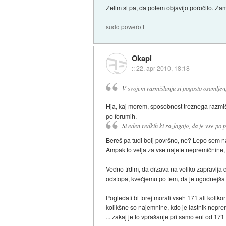
Želim si pa, da potem objavijo poročilo. Zam
sudo poweroff
Okapi
::
22. apr 2010, 18:18
V svojem razmišlanju si pogosto osamljen
Hja, kaj morem, sposobnost treznega razmišl
po forumih.
Si eden redkih ki razlagajo, da je vse po p
Bereš pa tudi bolj površno, ne? Lepo sem napi
Ampak to velja za vse najete nepremičnine,
Vedno trdim, da država na veliko zapravlja 
odstopa, kvečjemu po tem, da je ugodnejša
Pogledati bi torej morali vseh 171 ali koliko
kolikšne so najemnine, kdo je lastnik neprem
... zakaj je to vprašanje pri samo eni od 1