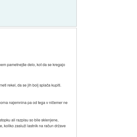
nem pametnejše delo, kot da se kregajo
ti rekel, da se jih bolj splača kupiti.
 sporna najemnina pa od tega v ničemer ne
stopku ali razpisu so bile sklenjene,
e, koliko zasluži lastnik na račun države