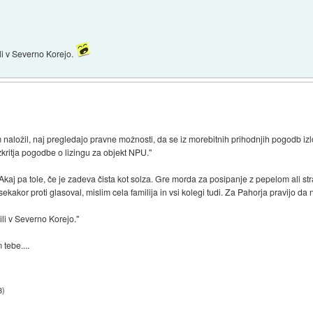
ili v Severno Korejo.
 naložil, naj pregledajo pravne možnosti, da se iz morebitnih prihodnjih pogodb izlo
azkritja pogodbe o lizingu za objekt NPU."
ZAkaj pa tole, če je zadeva čista kot solza. Gre morda za posipanje z pepelom ali s
kakor proti glasoval, mislim cela familija in vsi kolegi tudi. Za Pahorja pravijo da n
ili v Severno Korejo."
 tebe....
3
)