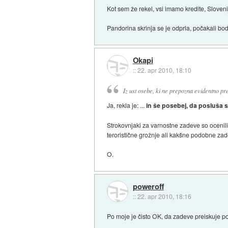
Kot sem že rekel, vsi imamo kredite, Slovenij
Pandorina skrinja se je odprla, počakali bodo 
Okapi
::
22. apr 2010, 18:10
Iz ust osebe, ki ne prepozna evidentno pr
Ja, rekla je: ...
in še posebej, da posluša s
Strokovnjaki za varnostne zadeve so ocenili,
teroristične grožnje ali kakšne podobne zad
O.
poweroff
::
22. apr 2010, 18:16
Po moje je čisto OK, da zadeve preiskuje po