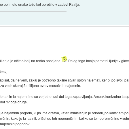
e bo imelo enako težo kot poročilo v zadevi Patrija.
,
janja je očitno bolj na redko posejana.
Poleg tega imajo pametni ljudje v glav
lanu,
sal, da ne vem, zakaj je potrebno takšne stvari sploh najemati, ker bi po svoji pame
 za vseh skoraj 3 milijone evrov mesečnih najemnin.
denar, in te najemnine so verjetno tudi del tega zapravljanja. Ampak konkretno ta
 kot mnoge druge.
r je najemnih pogodb, ki jih ima država, kateri minister jih je odobril, po kakšnem po
ičnin, kako je ta lastnik prišel do teh nepremičnin, koliko so te nepremičnine vredn
71 najemnih pogodb?