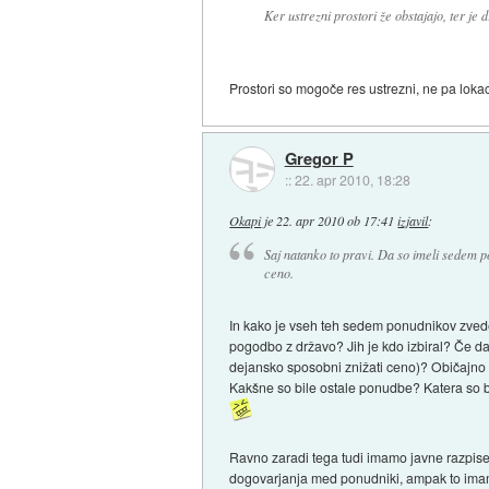
Ker ustrezni prostori že obstajajo, ter je
Prostori so mogoče res ustrezni, ne pa loka
Gregor P
::
22. apr 2010, 18:28
Okapi
je
22. apr 2010 ob 17:41
izjavil
:
Saj natanko to pravi. Da so imeli sedem po
ceno.
In kako je vseh teh sedem ponudnikov zvedelo
pogodbo z državo? Jih je kdo izbiral? Če da, 
dejansko sposobni znižati ceno)? Običajno n
Kakšne so bile ostale ponudbe? Katera so bi
Ravno zaradi tega tudi imamo javne razpise
dogovarjanja med ponudniki, ampak to imamo