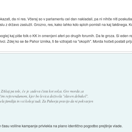
ati, da ni res. Včeraj so v parlamentu cel dan nakladali, pa ni nihče niti poskušal 
lu z državo zaslužil. Grozno, res, kako lahko kdo sploh pomisli na kaj takšnega. Kot b
glej kaj piše folk o KK in omenjeni aferi po drugih forumih. Da te groza. Si eden re
ivci. Zdej ko se še Pahor izmika, ti še vztrajaš na "okopih". Morda hočeš postati prij
. ZAkaj pa tole, če je zadeva čista kot solza. Gre morda za
očim referendumom, kjer bo levica doživela "slaven debakel".
la familija in vsi kolegi tudi. Za Pahorja pravijo da ni pokvarjen
 v času volilne kampanje privlekla na plano identično pogodbo prejšnje vlade.