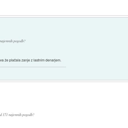
1 najemnih pogodb?
žava že plačala zanje z lastnim denarjem.
 od 171 najemnih pogodb?