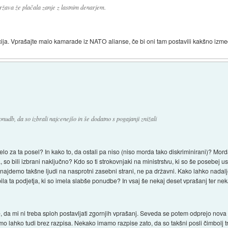
 država že plačala zanje z lastnim denarjem.
cija. Vprašajte malo kamarade iz NATO alianse, če bi oni tam postavili kakšno izme
nudb, da so izbrali najcenejšo in še dodatno s pogajanji znižali
 za ta posel? In kako to, da ostali pa niso (niso morda tako diskriminirani)? Morda
so bili izbrani naključno? Kdo so ti strokovnjaki na ministrstvu, ki so še posebej u
ajdemo takšne ljudi na nasprotni zasebni strani, ne pa državni. Kako lahko nadalje
la ta podjetja, ki so imela slabše ponudbe? In vsaj še nekaj deset vprašanj ter ne
, da mi ni treba sploh postavljati zgornjih vprašanj. Seveda se potem odprejo nov
 lahko tudi brez razpisa. Nekako imamo razpise zato, da so takšni posli čimbolj t