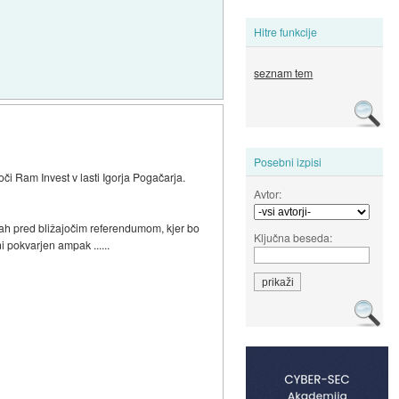
Hitre funkcije
seznam tem
Posebni izpisi
či Ram Invest v lasti Igorja Pogačarja.
Avtor:
trah pred bližajočim referendumom, kjer bo
Ključna beseda:
i pokvarjen ampak ......