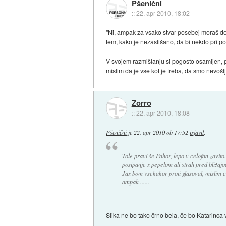
Pšenični
::
22. apr 2010, 18:02
"Ni, ampak za vsako stvar posebej moraš dokaz
tem, kako je nezaslišano, da bi nekdo pri pos
V svojem razmišlanju si pogosto osamljen, po
mislim da je vse kot je treba, da smo nevošlj
Zorro
::
22. apr 2010, 18:08
Pšenični
je
22. apr 2010 ob 17:52
izjavil
:
Tole pravi še Pahor, lepo v celofan zavito
posipanje z pepelom ali strah pred bližaj
Jaz bom vsekakor proti glasoval, mislim ce
ampak ......
Slika ne bo tako črno bela, če bo Katarinca