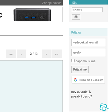
Išči:
Zadnje novice
Prijava
2
/ 13
««
«
»
»»
Zapomni si me
nov uporabnik
pozabili geslo?