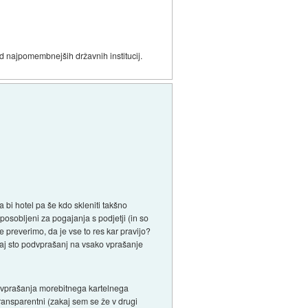
d najpomembnejših državnih institucij.
 bi hotel pa še kdo skleniti takšno
sposobljeni za pogajanja s podjetji (in so
 preverimo, da je vse to res kar pravijo?
kaj sto podvprašanj na vsako vprašanje
a vprašanja morebitnega kartelnega
ransparentni (zakaj sem se že v drugi