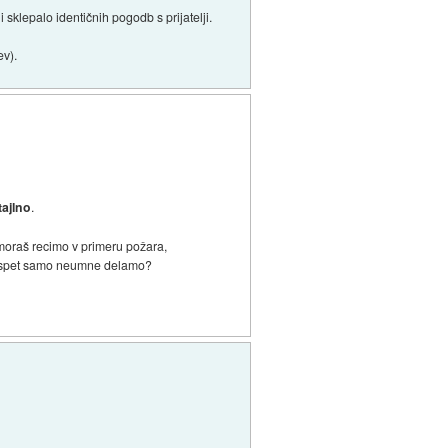
 sklepalo identičnih pogodb s prijatelji.
ev).
tajlno
.
e moraš recimo v primeru požara,
 že spet samo neumne delamo?