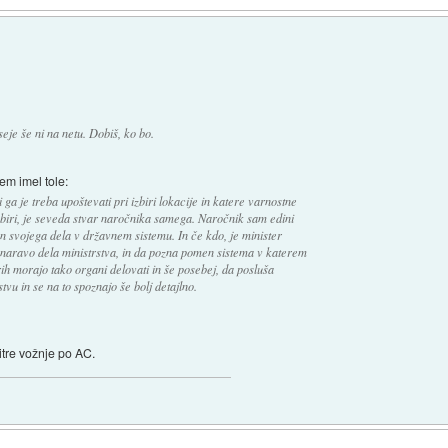
je še ni na netu. Dobiš, ko bo.
sem imel tole:
i ga je treba upoštevati pri izbiri lokacije in katere varnostne
izbiri, je seveda stvar naročnika samega. Naročnik sam edini
 svojega dela v državnem sistemu. In če kdo, je minister
 naravo dela ministrstva, in da pozna pomen sistema v katerem
ih morajo tako organi delovati in še posebej, da posluša
tvu in se na to spoznajo še bolj detajlno.
itre vožnje po AC.