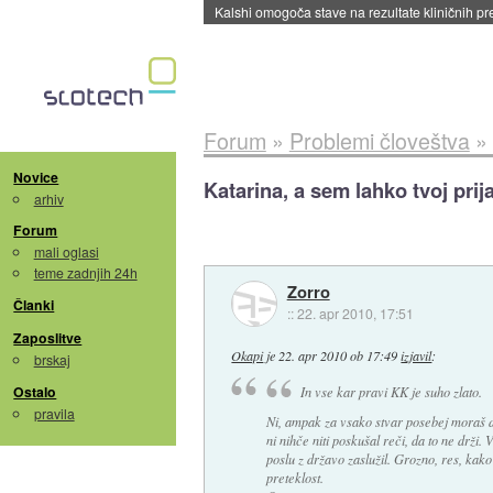
Kalshi omogoča stave na rezultate kliničnih pr
Forum
»
Problemi človeštva
»
Novice
Katarina, a sem lahko tvoj prija
arhiv
Forum
mali oglasi
teme zadnjih 24h
Zorro
Članki
::
22. apr 2010, 17:51
Zaposlitve
Okapi
je
22. apr 2010 ob 17:49
izjavil
:
brskaj
Ostalo
In vse kar pravi KK je suho zlato.
pravila
Ni, ampak za vsako stvar posebej moraš do
ni nihče niti poskušal reči, da to ne drži. 
poslu z državo zaslužil. Grozno, res, kako 
preteklost.