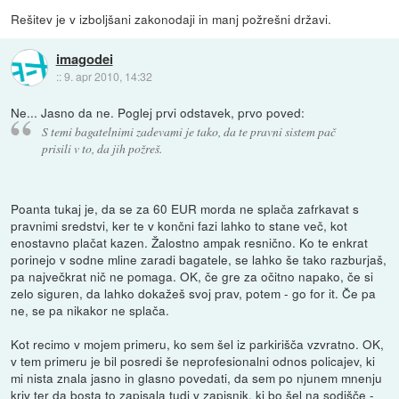
Rešitev je v izboljšani zakonodaji in manj požrešni državi.
imagodei
::
9. apr 2010, 14:32
Ne... Jasno da ne. Poglej prvi odstavek, prvo poved:
S temi bagatelnimi zadevami je tako, da te pravni sistem pač
prisili v to, da jih požreš.
Poanta tukaj je, da se za 60 EUR morda ne splača zafrkavat s
pravnimi sredstvi, ker te v končni fazi lahko to stane več, kot
enostavno plačat kazen. Žalostno ampak resnično. Ko te enkrat
porinejo v sodne mline zaradi bagatele, se lahko še tako razburjaš,
pa največkrat nič ne pomaga. OK, če gre za očitno napako, če si
zelo siguren, da lahko dokažeš svoj prav, potem - go for it. Če pa
ne, se pa nikakor ne splača.
Kot recimo v mojem primeru, ko sem šel iz parkirišča vzvratno. OK,
v tem primeru je bil posredi še neprofesionalni odnos policajev, ki
mi nista znala jasno in glasno povedati, da sem po njunem mnenju
kriv ter da bosta to zapisala tudi v zapisnik, ki bo šel na sodišče -