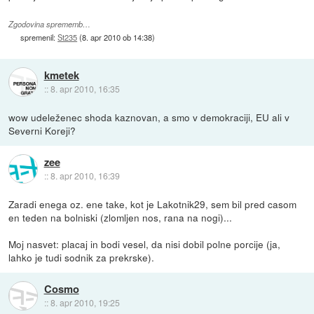
Zgodovina sprememb…
spremenil:
St235
(
8. apr 2010 ob 14:38
)
kmetek
::
8. apr 2010, 16:35
wow udeleženec shoda kaznovan, a smo v demokraciji, EU ali v
Severni Koreji?
zee
::
8. apr 2010, 16:39
Zaradi enega oz. ene take, kot je Lakotnik29, sem bil pred casom
en teden na bolniski (zlomljen nos, rana na nogi)...
Moj nasvet: placaj in bodi vesel, da nisi dobil polne porcije (ja,
lahko je tudi sodnik za prekrske).
Cosmo
::
8. apr 2010, 19:25