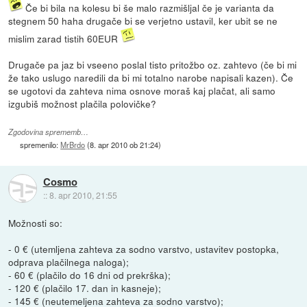
Če bi bila na kolesu bi še malo razmišljal če je varianta da
stegnem 50 haha drugače bi se verjetno ustavil, ker ubit se ne
mislim zarad tistih 60EUR
Drugače pa jaz bi vseeno poslal tisto pritožbo oz. zahtevo (če bi mi
že tako uslugo naredili da bi mi totalno narobe napisali kazen). Če
se ugotovi da zahteva nima osnove moraš kaj plačat, ali samo
izgubiš možnost plačila polovičke?
Zgodovina sprememb…
spremenilo:
MrBrdo
(
8. apr 2010 ob 21:24
)
Cosmo
::
8. apr 2010, 21:55
Možnosti so:
- 0 € (utemljena zahteva za sodno varstvo, ustavitev postopka,
odprava plačilnega naloga);
- 60 € (plačilo do 16 dni od prekrška);
- 120 € (plačilo 17. dan in kasneje);
- 145 € (neutemeljena zahteva za sodno varstvo);