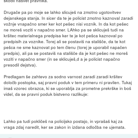
škodil nasvet pravnika.
Drugače pa po moje se lahko slicuješ na zmotno ugotovitvev
dejanskega stanja. In sicer da te je policist zmotno kaznoval zaradi
vožnje vnapačno smer ker kot pešec nisi voznik. In da kot pešec
ne moreš voziti v napačno smer. LAhko pa se sklicuješ tudi na
kršitec materialnega predpisa ker te je kot pešca kaznoval po
predpisih za voznike. Torej ali se postaviš na stališče, da te kot
pešca ne sme kaznovat po tem členu (torej je uporabil napačen
predpis), ali pa se postaviš na stališče da je kot pešec ne moreš
voziti v napačno smer (in se sklicuješ,d a je policist napačno
presodil dejstva).
Predlagam še zahtevo za sodno varnost zaradi zaradi kršitev
določb postopka, saj pravni poduk v tem primeru ni pravilen. Tukaj
imaš vzorec obrazca, ki se uporablja za prometne prekrške in boš
videl, da se pravni poduk bistveno razlikuje:
Lahko pa tudi pokličeš na policijsko postajo, in vprašaš kaj za
vraga zdaj naredit, ker se zakon in izdana odločba ne ujemata.