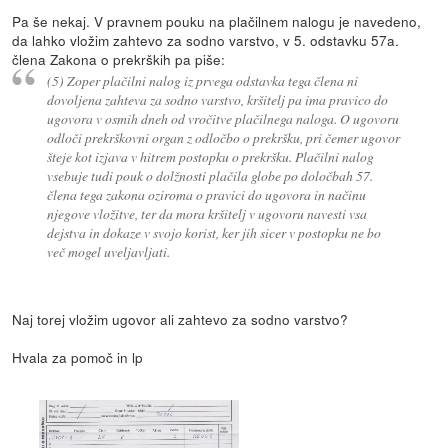
Pa še nekaj. V pravnem pouku na plačilnem nalogu je navedeno,
da lahko vložim zahtevo za sodno varstvo, v 5. odstavku 57a.
člena Zakona o prekrških pa piše:
(5) Zoper plačilni nalog iz prvega odstavka tega člena ni
dovoljena zahteva za sodno varstvo, kršitelj pa ima pravico do
ugovora v osmih dneh od vročitve plačilnega naloga. O ugovoru
odloči prekrškovni organ z odločbo o prekršku, pri čemer ugovor
šteje kot izjava v hitrem postopku o prekršku. Plačilni nalog
vsebuje tudi pouk o dolžnosti plačila globe po določbah 57.
člena tega zakona oziroma o pravici do ugovora in načinu
njegove vložitve, ter da mora kršitelj v ugovoru navesti vsa
dejstva in dokaze v svojo korist, ker jih sicer v postopku ne bo
več mogel uveljavljati.
Naj torej vložim ugovor ali zahtevo za sodno varstvo?
Hvala za pomoč in lp