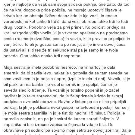
kjer je najbolje da vsak sam svoje stroške pokrije. Gre zato, da tudi
če na kraj dogodka pride policija, ne morejo ugotoviti čigava je
krivda ker ne obstaja fizičen dokaz kdo je kje vozil. In enako
verodostojno kot lahko ti trdiš, da si vozil ob robu lahko trdi to tudi
drugi voznik. Podobno velja za prvi primer. Ko policisti pridejo na
kraj nezgode vidijo vozilo, ki je vzvratno speljevalo na prednostno
cesto (razmerje dvorišče, cesta) in vozilo, ki je pravilno pripeljalo in
vanj trčilo. To ali je gospa šarila po radiju, ali je imela dovolj časa
da ustavi ali si ti res že tri sekunde stal pa je samo in le tvoja
beseda. Ona lahko enako trdi nasprotno.
Moja sestra je imela podobno nesrečo, na linhartovi je dala
smernik, da bi zavila levo, nakar je ugotovila,da se tam seveda ne
sme zavit levo in je peljala naprej (izpit je imela tri dni). Voznik, ki je
bil parkiran na bankini je videl smernik in je speljal, čemur je
seveda sledilo trčenje. Ta voznik je totalno popenil in jo začel
nadirat in jo tako spravociral, da je že spriznala krivdo in skoraj
podpisala evropski obrazec. Ravno v tistem pa so mimo pripeljali
policaji, ki jih je poklicala neka gospa na avtobusni postaji, ker se ji
je moja sestra zasmilila in jo je tist tip nadiral 15 minut. Policija je
naredila zapisnik, on pa je kasiral še kazen zaradi žaljenja. V
zapisniku ni bilo izrecno zapisano čigava krivda je bila. Do
obravnave pri sodnici pa so/smo moje setro že dovolj zbrifiral, da je