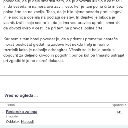
povedala, da je dala smernik zato, da je obvozila luknjo v cestišču
in da seveda ni nameralava zaviti levo, ker je tam polna črta in čez
polno črto se ne zavija. Tako, da je bila njena beseda proti njegovi
in je sodnica ocenila na podlagi dejstev. In dejstvo je bilo,da je
voznik izsilil mojo sestro in, da je ima vso pravico uprabit smernik
da obvozi oviro v cesti, če pri tem ne prevozi polne črte.
Kar sem s tem hotel povedat je, da v priemru prometne nesreče
moraš poskušat gledat na zadevo kot nekdo tretji in realno
razmislit kako je najbolje odreagirat. Včasih se je bolje poskusi
dogovrit za deljeno krivdo in pogoltnit ponos kot pa trmasto ustrajat
pri zgodbi ki jo ne moreš dokazat.
Vredno ogleda ...
Tema
Sporočila
»
Redarska zalega
145
imagodei
Oddelek:
Na cesti