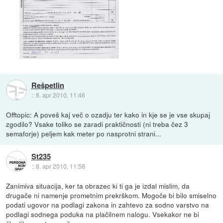
Rešpetlin
::
8. apr 2010, 11:46
Offtopic: A poveš kaj več o ozadju ter kako in kje se je vse skupaj
zgodilo? Vsake toliko se zaradi praktičnosti (ni treba čez 3
semaforje) peljem kak meter po nasprotni strani...
St235
::
8. apr 2010, 11:58
Zanimiva situacija, ker ta obrazec ki ti ga je izdal mislim, da
drugače ni namenje prometnim prekrškom. Mogoče bi bilo smiselno
podati ugovor na podlagi zakona in zahtevo za sodno varstvo na
podlagi sodnega poduka na plačilnem nalogu. Vsekakor ne bi