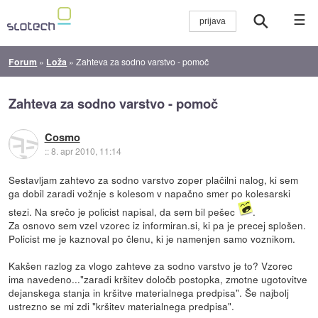
☰
Forum
»
Loža
»
Zahteva za sodno varstvo - pomoč
Zahteva za sodno varstvo - pomoč
Cosmo
::
8. apr 2010, 11:14
Sestavljam zahtevo za sodno varstvo zoper plačilni nalog, ki sem
ga dobil zaradi vožnje s kolesom v napačno smer po kolesarski
stezi. Na srečo je policist napisal, da sem bil pešec
.
Za osnovo sem vzel vzorec iz informiran.si, ki pa je precej splošen.
Policist me je kaznoval po členu, ki je namenjen samo voznikom.
Kakšen razlog za vlogo zahteve za sodno varstvo je to? Vzorec
ima navedeno..."zaradi kršitev določb postopka, zmotne ugotovitve
dejanskega stanja in kršitve materialnega predpisa". Še najbolj
ustrezno se mi zdi "kršitev materialnega predpisa".