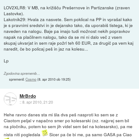
LOV2XLR8: V MB, na križišču Prešernove in Partizanske (zraven
Lastovke).
Lakotnik29: Hvala za nasvete. Sem poklical na PP in vprašal kako
je s pravnimi sredstvi in je dejansko tako, da uporabiš tistega, ki je
naveden na nalogu. Baje pa imajo tudi možnost nekih popravkov
napak na plačilnem nalogu, tako da se mi ni dalo več z vsem
skupaj ukvarjat in sem raje požrl teh 60 EUR, za drugič pa vem kaj
naredit, če bo policaj peš in jaz na kolesu...
Lp
Zgodovina sprememb…
spremenil:
Cosmo
(
8. apr 2010 ob 19:25
)
MrBrdo
::
8. apr 2010, 21:20
Hehe ravno danes sta mi šla dva peš nasproti ko sem se z
Ciaotom peljal v napačno smer po kolesarski (oz. najprej sem bil
na pločniku, potem ko sem jih videl sem šel na kolesarsko), pa me
nista niti pogledala
Sicer pa če bi me, pa samo GASA pa Ciao