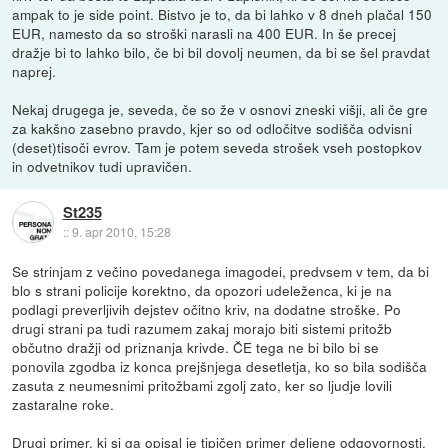
ampak to je side point. Bistvo je to, da bi lahko v 8 dneh plačal 150
EUR, namesto da so stroški narasli na 400 EUR. In še precej
dražje bi to lahko bilo, če bi bil dovolj neumen, da bi se šel pravdat
naprej.
Nekaj drugega je, seveda, če so že v osnovi zneski višji, ali če gre
za kakšno zasebno pravdo, kjer so od odločitve sodišča odvisni
(deset)tisoči evrov. Tam je potem seveda strošek vseh postopkov
in odvetnikov tudi upravičen.
St235
::
9. apr 2010, 15:28
Se strinjam z večino povedanega imagodei, predvsem v tem, da bi
blo s strani policije korektno, da opozori udeleženca, ki je na
podlagi preverljivih dejstev očitno kriv, na dodatne stroške. Po
drugi strani pa tudi razumem zakaj morajo biti sistemi pritožb
občutno dražji od priznanja krivde. ČE tega ne bi bilo bi se
ponovila zgodba iz konca prejšnjega desetletja, ko so bila sodišča
zasuta z neumesnimi pritožbami zgolj zato, ker so ljudje lovili
zastaralne roke.
Drugi primer, ki si ga opisal je tipičen primer deljene odgovornosti,