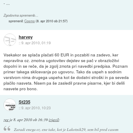
- ...
Zgodovina sprememb…
spremenil:
Cosmo
(
8. apr 2010 ob 21:57
)
harvey
::
9. apr 2010, 01:19
Vsekakor se splača plačati 60 EUR in pozabiti na zadevo, ker
nepravilna oz. zmotna ugotovitev dejstev se pač v obrazložitvi
dopolni in se reče, da je zgolj zmota pri navedbi predpisa. Poznam
primer takega sklicevanja po ugovoru. Tako da uspeh s sodnim
varstvom nima drugega uspeha kot še dodatni stroški in pa seveda
plačilo nasveta. Nisem pa še zasledil pravne pisarne, kjer bi delili
nasvete pro bono.
St235
::
9. apr 2010, 10:23
zee
je
8. apr 2010 ob 16:39
izjavil
:
Zaradi enega oz. ene take, kot je Lakotnik29, sem bil pred casom