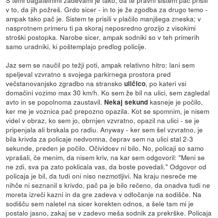
v to, da jih požreš. Grdo sicer - in to je že zgodba za drugo temo -
ampak tako pač je. Sistem te prisili v plačilo manjšega zneska; v
nasprotnem primeru ti pa skoraj neposredno grozijo z visokimi
stroški postopka. Narobe sicer, ampak sodniki so v teh primerih
samo uradniki, ki poštemplajo predlog policije.
Jaz sem se naučil po težji poti, ampak relativno hitro: lani sem
speljeval vzvratno s svojega parkirnega prostora pred
večstanovanjsko zgradbo na stransko
, po kateri vsi
uličico
domačini vozimo max 30 km/h. Ko sem že bil na ulici, sem zagledal
avto in se popolnoma zaustavil.
kasneje je počilo,
Nekaj sekund
ker me je voznica pač prepozno opazila. Kot se spomnim, je nisem
videl v obraz, ko sem jo, obrnjen vzvratno, opazil na ulici - se je
pripenjala ali brskala po radiu. Anyway - ker sem šel vzvratno, je
bila krivda za policaje nedvomna, čeprav sem na ulici stal 2-3
sekunde, preden je počilo. Očividcev ni bilo. No, policaji so samo
vprašali, če menim, da nisem kriv, na kar sem odgovoril: "Meni se
ne zdi, sva pa zato poklicala vas, da boste povedali." Odgovor od
policaja je bil, da tudi oni niso nezmotljivi. Na kraju nesreče me
nihče ni seznanil s krivdo, pač pa je bilo rečeno, da onadva tudi ne
moreta izreči kazni in da gre zadeva v odločanje na sodišče. Na
sodišču sem naletel na sicer korekten odnos, a šele tam mi je
postalo jasno, zakaj se v zadevo meša sodnik za prekrške. Policaja