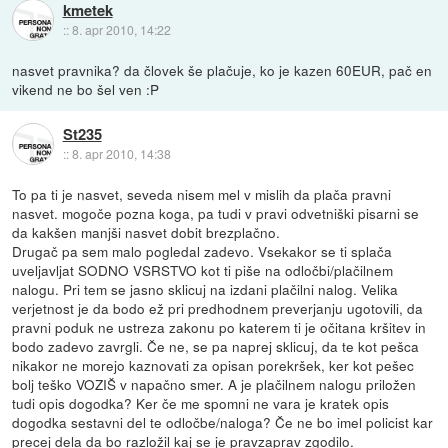
kmetek
::
8. apr 2010, 14:22
nasvet pravnika? da človek še plačuje, ko je kazen 60EUR, pač en
vikend ne bo šel ven :P
St235
::
8. apr 2010, 14:38
To pa ti je nasvet, seveda nisem mel v mislih da plača pravni
nasvet. mogoče pozna koga, pa tudi v pravi odvetniški pisarni se
da kakšen manjši nasvet dobit brezplačno.
Drugač pa sem malo pogledal zadevo. Vsekakor se ti splača
uveljavljat SODNO VSRSTVO kot ti piše na odločbi/plačilnem
nalogu. Pri tem se jasno sklicuj na izdani plačilni nalog. Velika
verjetnost je da bodo ež pri predhodnem preverjanju ugotovili, da
pravni poduk ne ustreza zakonu po katerem ti je očitana kršitev in
bodo zadevo zavrgli. Če ne, se pa naprej sklicuj, da te kot pešca
nikakor ne morejo kaznovati za opisan porekršek, ker kot pešec
bolj teško VOZIŠ v napačno smer. A je plačilnem nalogu priložen
tudi opis dogodka? Ker če me spomni ne vara je kratek opis
dogodka sestavni del te odločbe/naloga? Če ne bo imel policist kar
precej dela da bo razložil kaj se je pravzaprav zgodilo.