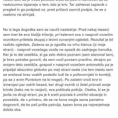
nedvoumno izjasnejo o tem, kdo je kriv. Ter zahtevat zapisnik v
pregled in ga podpisat oz. pred pričami zavrnit podpis, če se z
vsebino ne strinjaš.
No iz tega dogodka sem se naučil naslednje: Pred nekaj meseci
sem imel še eno blažje trčenje, pri katerem sva z nasproti vozečim
voznikom priletela skupaj z levimi zunanjimi ogledali. Rezultat je bil
razbito ogledalo. Zadeva se je zgodila na vrhu klanca (iz moje
strani) - nasproti vozečega vozila ne opaziš do zadnjega trenutka.
Ker je to del cestišča, ki ga zelo dobro poznam (sem stanoval tam),
je brez potrebe govorit, da sem vozil povsem pravilno, skrajno po
svojem delu cestišča, gospod v nasproti vozečem avtomobilu pa je
pripeljal absurdno globoko po moji strani ceste (na tem mestu sem
se srečeval brez vsakih posledic tudi že s poltovornjaki in kombiji,
pa se z enim Puntotom ne bi mogel). Po začetni vroči krvi in
izmenjavi par ostrih besed, ker drugi voznik ni želel priznati svoje
krivde (kako me to razjezi), sva poklicala policijo. Oseba, ki se je
javila na drugi strani, pa je k sreči pozvala k umiritvi situacije in
povedala, da v primeru, da se ne bova mogla sama pametno
dogovorit, da bo pač prišla patrulja, kazen bova pa najverjetneje
dobila oba.