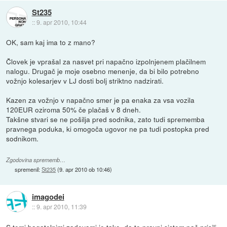
St235
::
9. apr 2010, 10:44
OK, sam kaj ima to z mano?
Človek je vprašal za nasvet pri napačno izpolnjenem plačilnem
nalogu. Drugač je moje osebno menenje, da bi bilo potrebno
vožnjo kolesarjev v LJ dosti bolj striktno nadzirati.
Kazen za vožnjo v napačno smer je pa enaka za vsa vozila
120EUR oziroma 50% če plačaš v 8 dneh.
Takšne stvari se ne pošilja pred sodnika, zato tudi sprememba
pravnega poduka, ki omogoča ugovor ne pa tudi postopka pred
sodnikom.
Zgodovina sprememb…
spremenil:
St235
(
9. apr 2010 ob 10:46
)
imagodei
::
9. apr 2010, 11:39
S temi bagatelnimi zadevami je tako, da te pravni sistem pač prisili