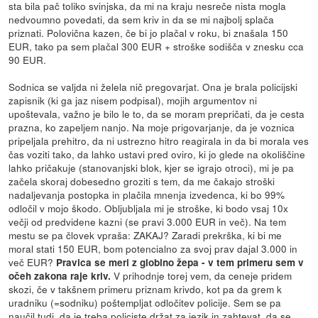
sta bila pač toliko svinjska, da mi na kraju nesreče nista mogla
nedvoumno povedati, da sem kriv in da se mi najbolj splača
priznati. Polovična kazen, če bi jo plačal v roku, bi znašala 150
EUR, tako pa sem plačal 300 EUR + stroške sodišča v znesku cca
90 EUR.
Sodnica se valjda ni želela nič pregovarjat. Ona je brala policijski
zapisnik (ki ga jaz nisem podpisal), mojih argumentov ni
upoštevala, važno je bilo le to, da se moram prepričati, da je cesta
prazna, ko zapeljem nanjo. Na moje prigovarjanje, da je voznica
pripeljala prehitro, da ni ustrezno hitro reagirala in da bi morala ves
čas voziti tako, da lahko ustavi pred oviro, ki jo glede na okoliščine
lahko pričakuje (stanovanjski blok, kjer se igrajo otroci), mi je pa
začela skoraj dobesedno groziti s tem, da me čakajo stroški
nadaljevanja postopka in plačila mnenja izvedenca, ki bo 99%
odločil v mojo škodo. Obljubljala mi je stroške, ki bodo vsaj 10x
večji od predvidene kazni (se pravi 3.000 EUR in več). Na tem
mestu se pa človek vpraša: ZAKAJ? Zaradi prekrška, ki bi me
moral stati 150 EUR, bom potencialno za svoj prav dajal 3.000 in
več EUR?
Pravica se meri z globino žepa - v tem primeru sem v
V prihodnje torej vem, da ceneje pridem
očeh zakona raje kriv.
skozi, če v takšnem primeru priznam krivdo, kot pa da grem k
uradniku (=sodniku) poštempljat odločitev policije. Sem se pa
naučil tudi, da je treba policiste držat za jezik in zahtevat, da se