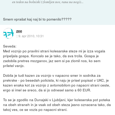
en teden na bolniski (zlomljen nos, rana na nogi)...
Smem vprašat kaj naj bi to pomenilo?????
zee
::
9. apr 2010, 10:31
Seveda:
Med voznjo po pravilni strani kolesarske steze mi je izza vogala
pripeljala gospa. Koncalo se je tako, da sva trcila. Gospa je
zadobila pretres mozganov, jaz sem si pa zlomil nos, ko sem
priletel vanjo.
Dobila je tudi kazen za voznjo v napacno smer in sodnika za
prekrske - po besedah policista, ki naju je prisel popisat v UKC, je
kazen enaka kot za voznjo z avtomobilom po napacni strani ceste,
ergo si imel se sreco, da si jo odnesel samo s 60 EUR.
To se je zgodilo na Dunajski v Ljubljani, kjer koleserska pot poteka
na obeh straneh in je vsak od obeh steza jasno oznacena tako, da
takoj ves, ce se vozis po napacni strani.