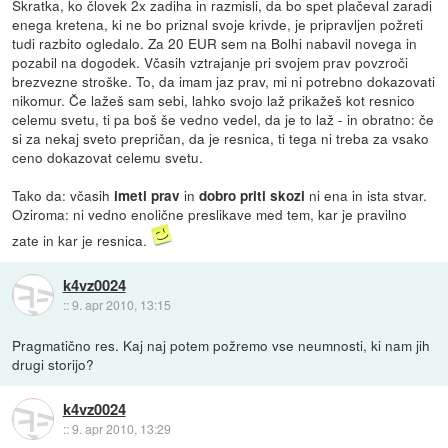
Skratka, ko človek 2x zadiha in razmisli, da bo spet plačeval zaradi
enega kretena, ki ne bo priznal svoje krivde, je pripravljen požreti
tudi razbito ogledalo. Za 20 EUR sem na Bolhi nabavil novega in
pozabil na dogodek. Včasih vztrajanje pri svojem prav povzroči
brezvezne stroške. To, da imam jaz prav, mi ni potrebno dokazovati
nikomur. Če lažeš sam sebi, lahko svojo laž prikažeš kot resnico
celemu svetu, ti pa boš še vedno vedel, da je to laž - in obratno: če
si za nekaj sveto prepričan, da je resnica, ti tega ni treba za vsako
ceno dokazovat celemu svetu.
Tako da: včasih
in
ni ena in ista stvar.
imeti prav
dobro priti skozi
Oziroma: ni vedno enolične preslikave med tem, kar je pravilno
zate in kar je resnica.
k4vz0024
::
9. apr 2010, 13:15
Pragmatično res. Kaj naj potem požremo vse neumnosti, ki nam jih
drugi storijo?
k4vz0024
::
9. apr 2010, 13:29