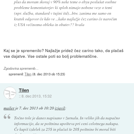
plus da moram skoraj v 90% neke teme o ebyu poslušat osebne
probleme komentatorjev ki sploh nimajo nobene veze o temi
(npr. služba, standard v tujini itd)...btw. zanima me samo en
kratek odgovor če kdo ve ...kako najlažje čez carino če naročim
iz USA večinoma obleka in obutev?? hvala
Kaj se je spremenilo? Najlažje pridež čez carino tako, da plačaš
vse dajatve. Vse ostale poti so bolj problematične.
Zgodovina sprememb…
spremenil:
Tilen
(
8. dec 2013 ob 15:23
)
Tilen
::
8. dec 2013, 15:32
mailer
je
7. dec 2013 ob 10:20
izjavil
:
Točno tole je danes napisano v žurnalu. In veliko jih da napačno
informacijo, da se poštnina upošteva pri ceni celotnega nakupa.
Če kupiš izdelek za 25$ in plačaš še 20$ poštnine bi moral biti