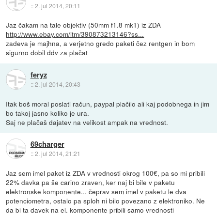
::
2. jul 2014, 20:11
Jaz čakam na tale objektiv (50mm f1.8 mk1) iz ZDA
http://www.ebay.com/itm/390873213146?ss...
zadeva je majhna, a verjetno gredo paketi čez rentgen in bom
sigurno dobil ddv za plačat
feryz
::
2. jul 2014, 20:43
Itak boš moral poslati račun, paypal plačilo ali kaj podobnega in jim
bo takoj jasno koliko je ura.
Saj ne plačaš dajatev na velikost ampak na vrednost.
69charger
::
2. jul 2014, 21:21
Jaz sem imel paket iz ZDA v vrednosti okrog 100€, pa so mi pribili
22% davka pa še carino zraven, ker naj bi bile v paketu
elektronske komponente... čeprav sem imel v paketu le dva
potenciometra, ostalo pa sploh ni bilo povezano z elektroniko. Ne
da bi ta davek na el. komponente pribili samo vrednosti