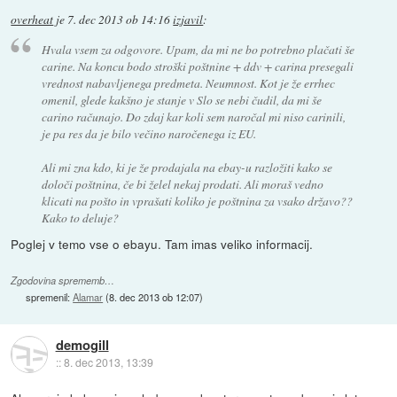
overheat
je
7. dec 2013 ob 14:16
izjavil
:
Hvala vsem za odgovore. Upam, da mi ne bo potrebno plačati še
carine. Na koncu bodo stroški poštnine + ddv + carina presegali
vrednost nabavljenega predmeta. Neumnost. Kot je že errhec
omenil, glede kakšno je stanje v Slo se nebi čudil, da mi še
carino računajo. Do zdaj kar koli sem naročal mi niso carinili,
je pa res da je bilo večino naročenega iz EU.
Ali mi zna kdo, ki je že prodajala na ebay-u razložiti kako se
določi poštnina, če bi želel nekaj prodati. Ali moraš vedno
klicati na pošto in vprašati koliko je poštnina za vsako državo??
Kako to deluje?
Poglej v temo vse o ebayu. Tam imas veliko informacij.
Zgodovina sprememb…
spremenil:
Alamar
(
8. dec 2013 ob 12:07
)
demogill
::
8. dec 2013, 13:39