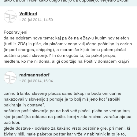
Volltlord
::
20. jul 2014, 14:50
Pozdravljeni
da ne odpiram nove teme; kaj pa če na eBay-u kupim nov telefon
(tudi iz ZDA) in piše, da plačam v ceno vključeno poštnino in carino
(import charges, shipping), a moram še kljub temu potem plačat
poštnino pošti slovenije? In še mogoče to; če paket prispe,
medtem, ko me ni doma, al gi obdržijo na Pošti v domačem kraju?
radmannsdorf
::
20. jul 2014, 16:04
carino ti lahko sloveniji plačaš samo tukaj. ne bodo oni carine
nakazovali v slovenijo:) pomoje je to bolj mišljeno kot "stroški
pakiranja in dostave".
poštnino pošti slovenije pa ne boš več plačal. plača se vedno tam
kjer je pošiljka oddana na pošto. torej v zda recimo. zaračunajo pa
pač tebi.
glede dostave - odvisno za kakšno vrsto poštnine gre. pri meni, ki
živim v hiši, male paketke poštar kar vrže v nabiralnik in to je to,