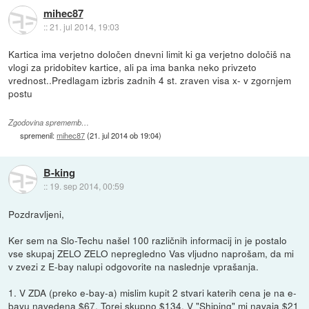
mihec87
::
21. jul 2014, 19:03
Kartica ima verjetno določen dnevni limit ki ga verjetno določiš na
vlogi za pridobitev kartice, ali pa ima banka neko privzeto
vrednost..Predlagam izbris zadnih 4 st. zraven visa x- v zgornjem
postu
Zgodovina sprememb…
spremenil:
mihec87
(
21. jul 2014 ob 19:04
)
B-king
::
19. sep 2014, 00:59
Pozdravljeni,
Ker sem na Slo-Techu našel 100 različnih informacij in je postalo
vse skupaj ZELO ZELO nepregledno Vas vljudno naprošam, da mi
v zvezi z E-bay nalupi odgovorite na naslednje vprašanja.
1. V ZDA (preko e-bay-a) mislim kupit 2 stvari katerih cena je na e-
bayu navedena $67. Torej skupno $134. V "Shiping" mi navaja $21