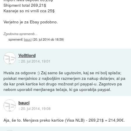
Shipment total 269,21$
Kasneje so mi vrnili cca 25$
Verjetno je za Ebay podobno.
Zgodovina sprememb…
spremenil:
bauci
(
20. jul 2014 ob 18:59
)
Volltlord
::
20. jul 2014, 19:01
Hvala za odgovre :) Zaj samo še ugutovim, kaj se mi bolj splača;
poiskat menjalnico z najboljšim razmerjem za nakup dolarjev, al pa
da kar prek kartice kot drugo možnost pri paypal-u. Zagotovo pa
nebom uporabil menjlanega tečaja, ki ga uporablja paypal.
bauci
::
20. jul 2014, 19:08
Aja, še to. Menjava preko kartice (Visa NLB) - 269,21$ = 214,90€.