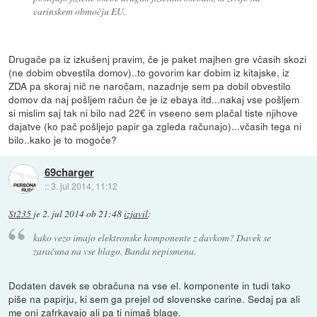
carinskem območju EU.
Drugače pa iz izkušenj pravim, če je paket majhen gre včasih skozi
(ne dobim obvestila domov)..to govorim kar dobim iz kitajske, iz
ZDA pa skoraj nič ne naročam, nazadnje sem pa dobil obvestilo
domov da naj pošljem račun če je iz ebaya itd...nakaj vse pošljem
si mislim saj tak ni bilo nad 22€ in vseeno sem plačal tiste njihove
dajatve (ko pač pošljejo papir ga zgleda računajo)...včasih tega ni
bilo..kako je to mogoče?
69charger
::
3. jul 2014, 11:12
St235
je
2. jul 2014 ob 21:48
izjavil
:
kako vezo imajo elektronske komponente z davkom? Davek se
zaračuna na vse blago. Banda nepismena.
Dodaten davek se obračuna na vse el. komponente in tudi tako
piše na papirju, ki sem ga prejel od slovenske carine. Sedaj pa ali
me oni zafrkavajo ali pa ti nimaš blage.