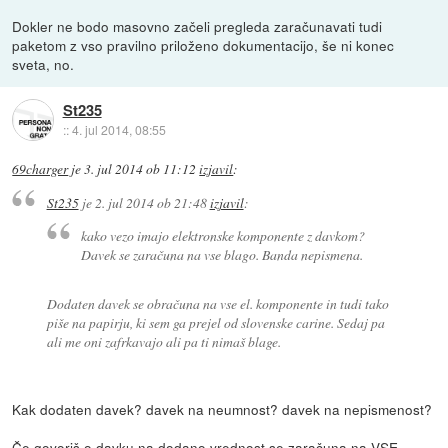
Dokler ne bodo masovno začeli pregleda zaračunavati tudi
paketom z vso pravilno priloženo dokumentacijo, še ni konec
sveta, no.
St235
::
4. jul 2014, 08:55
69charger
je
3. jul 2014 ob 11:12
izjavil
:
St235
je
2. jul 2014 ob 21:48
izjavil
:
kako vezo imajo elektronske komponente z davkom?
Davek se zaračuna na vse blago. Banda nepismena.
Dodaten davek se obračuna na vse el. komponente in tudi tako
piše na papirju, ki sem ga prejel od slovenske carine. Sedaj pa
ali me oni zafrkavajo ali pa ti nimaš blage.
Kak dodaten davek? davek na neumnost? davek na nepismenost?
Če govoriš o davku na dodano vrednost se zaračuna na VSE