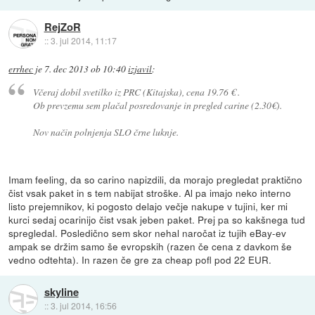
RejZoR
::
3. jul 2014, 11:17
errhec
je
7. dec 2013 ob 10:40
izjavil
:
Včeraj dobil svetilko iz PRC (Kitajska), cena 19.76 € .
Ob prevzemu sem plačal posredovanje in pregled carine (2.30€).
Nov način polnjenja SLO črne luknje.
Imam feeling, da so carino napizdili, da morajo pregledat praktično
čist vsak paket in s tem nabijat stroške. Al pa imajo neko interno
listo prejemnikov, ki pogosto delajo večje nakupe v tujini, ker mi
kurci sedaj ocarinijo čist vsak jeben paket. Prej pa so kakšnega tud
spregledal. Posledično sem skor nehal naročat iz tujih eBay-ev
ampak se držim samo še evropskih (razen če cena z davkom še
vedno odtehta). In razen če gre za cheap pofl pod 22 EUR.
skyline
::
3. jul 2014, 16:56