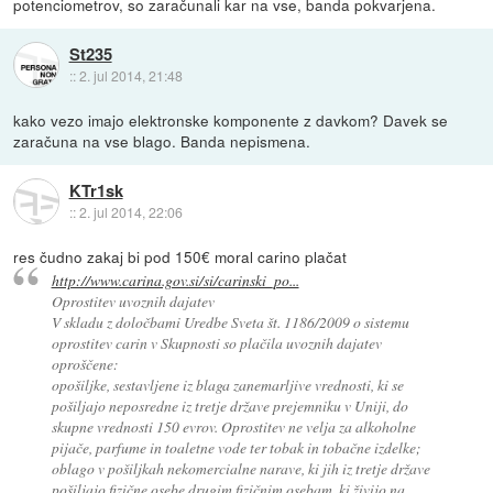
potenciometrov, so zaračunali kar na vse, banda pokvarjena.
St235
::
2. jul 2014, 21:48
kako vezo imajo elektronske komponente z davkom? Davek se
zaračuna na vse blago. Banda nepismena.
KTr1sk
::
2. jul 2014, 22:06
res čudno zakaj bi pod 150€ moral carino plačat
http://www.carina.gov.si/si/carinski_po...
Oprostitev uvoznih dajatev
V skladu z določbami Uredbe Sveta št. 1186/2009 o sistemu
oprostitev carin v Skupnosti so plačila uvoznih dajatev
oproščene:
opošiljke, sestavljene iz blaga zanemarljive vrednosti, ki se
pošiljajo neposredne iz tretje države prejemniku v Uniji, do
skupne vrednosti 150 evrov. Oprostitev ne velja za alkoholne
pijače, parfume in toaletne vode ter tobak in tobačne izdelke;
oblago v pošiljkah nekomercialne narave, ki jih iz tretje države
pošiljajo fizične osebe drugim fizičnim osebam, ki živijo na