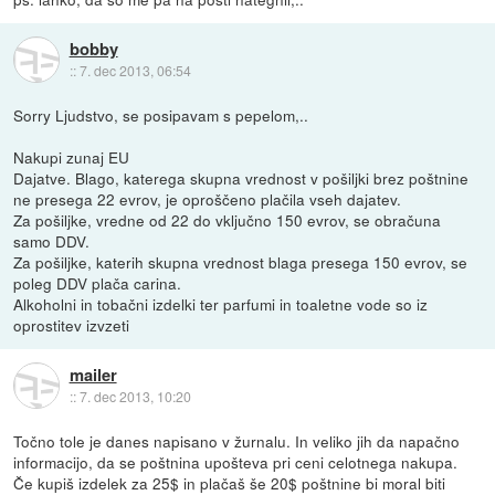
bobby
::
7. dec 2013, 06:54
Sorry Ljudstvo, se posipavam s pepelom,..
Nakupi zunaj EU
Dajatve. Blago, katerega skupna vrednost v pošiljki brez poštnine
ne presega 22 evrov, je oproščeno plačila vseh dajatev.
Za pošiljke, vredne od 22 do vključno 150 evrov, se obračuna
samo DDV.
Za pošiljke, katerih skupna vrednost blaga presega 150 evrov, se
poleg DDV plača carina.
Alkoholni in tobačni izdelki ter parfumi in toaletne vode so iz
oprostitev izvzeti
mailer
::
7. dec 2013, 10:20
Točno tole je danes napisano v žurnalu. In veliko jih da napačno
informacijo, da se poštnina upošteva pri ceni celotnega nakupa.
Če kupiš izdelek za 25$ in plačaš še 20$ poštnine bi moral biti