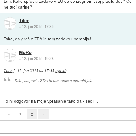
tam. Kako spraviti zadevo v EU da se izognem vsaj placilu ddv? Ce
ne tudi carine?
Tilen
::
12. jan 2015, 17:35
Tako, da greš v ZDA in tam zadevo uporabljaš.
MoRp
::
12. jan 2015, 19:28
Tilen
je
12. jan 2015 ob 17:35
izjavil
:
Tako, da greš v ZDA in tam zadevo uporabljaš.
To ni odgovor na moje vprasanje tako da - sedi 1.
«
1
2
»