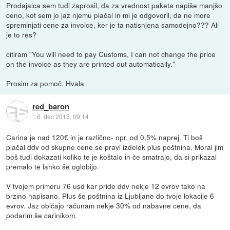
Prodajalca sem tudi zaprosil, da za vrednost paketa napiše manjšo
ceno, kot sem jo jaz njemu plačal in mi je odgovoril, da ne more
spreminjati cene za invoice, ker je ta natisnjena samodejno??? Ali
je to res?
citiram "You will need to pay Customs, I can not change the price
on the invoice as they are printed out automatically."
Prosim za pomoč. Hvala
red_baron
::
6. dec 2013, 09:14
Carina je nad 120€ in je različno- npr. od 0,5% naprej. Ti boš
plačal ddv od skupne cene se pravi izdelek plus poštnina. Moral jim
boš tudi dokazati koliko te je koštalo in če smatrajo, da si prikazal
premalo te lahko še oglobijo.
V tvojem primeru 76 usd kar pride ddv nekje 12 evrov tako na
brzino napisano. Plus še poštnina iz Ljubljane do tvoje lokacije 6
evrov. Jaz običajo računam nekje 30% od nabavne cene, da
podarim še carinikom.