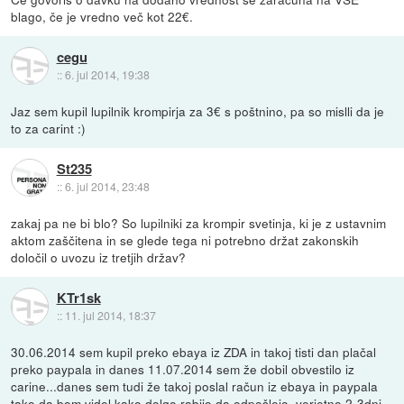
blago, če je vredno več kot 22€.
cegu
::
6. jul 2014, 19:38
Jaz sem kupil lupilnik krompirja za 3€ s poštnino, pa so mislli da je
to za carint :)
St235
::
6. jul 2014, 23:48
zakaj pa ne bi blo? So lupilniki za krompir svetinja, ki je z ustavnim
aktom zaščitena in se glede tega ni potrebno držat zakonskih
določil o uvozu iz tretjih držav?
KTr1sk
::
11. jul 2014, 18:37
30.06.2014 sem kupil preko ebaya iz ZDA in takoj tisti dan plačal
preko paypala in danes 11.07.2014 sem že dobil obvestilo iz
carine...danes sem tudi že takoj poslal račun iz ebaya in paypala
tako da bom videl kako dolgo rabijo da odpošlejo, verjetno 2-3dni