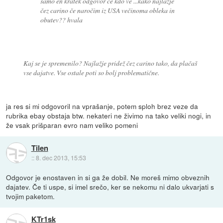
samo en kratek odgovor če kdo ve ...kako najlažje
čez carino če naročim iz USA večinoma obleka in
obutev?? hvala
Kaj se je spremenilo? Najlažje pridež čez carino tako, da plačaš
vse dajatve. Vse ostale poti so bolj problematične.
ja res si mi odgovoril na vprašanje, potem sploh brez veze da
rubrika ebay obstaja btw. nekateri ne živimo na tako veliki nogi, in
že vsak prišparan evro nam veliko pomeni
Tilen
::
8. dec 2013, 15:53
Odgovor je enostaven in si ga že dobil. Ne moreš mimo obveznih
dajatev. Če ti uspe, si imel srečo, ker se nekomu ni dalo ukvarjati s
tvojim paketom.
KTr1sk