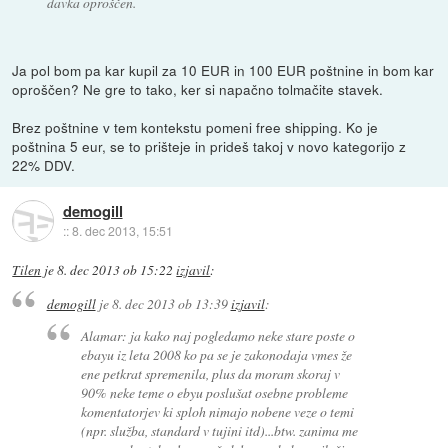
davka oproščen.
Ja pol bom pa kar kupil za 10 EUR in 100 EUR poštnine in bom kar
oproščen? Ne gre to tako, ker si napačno tolmačite stavek.
Brez poštnine v tem kontekstu pomeni free shipping. Ko je
poštnina 5 eur, se to prišteje in prideš takoj v novo kategorijo z
22% DDV.
demogill
::
8. dec 2013, 15:51
Tilen
je
8. dec 2013 ob 15:22
izjavil
:
demogill
je
8. dec 2013 ob 13:39
izjavil
:
Alamar: ja kako naj pogledamo neke stare poste o
ebayu iz leta 2008 ko pa se je zakonodaja vmes že
ene petkrat spremenila, plus da moram skoraj v
90% neke teme o ebyu poslušat osebne probleme
komentatorjev ki sploh nimajo nobene veze o temi
(npr. služba, standard v tujini itd)...btw. zanima me