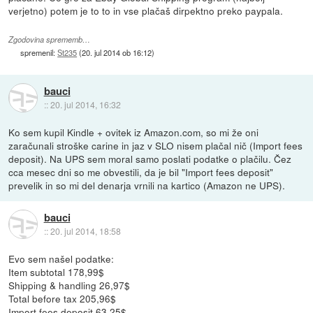
verjetno) potem je to to in vse plačaš dirpektno preko paypala.
Zgodovina sprememb…
spremenil:
St235
(
20. jul 2014 ob 16:12
)
bauci
::
20. jul 2014, 16:32
Ko sem kupil Kindle + ovitek iz Amazon.com, so mi že oni
zaračunali stroške carine in jaz v SLO nisem plačal nič (Import fees
deposit). Na UPS sem moral samo poslati podatke o plačilu. Čez
cca mesec dni so me obvestili, da je bil "Import fees deposit"
prevelik in so mi del denarja vrnili na kartico (Amazon ne UPS).
bauci
::
20. jul 2014, 18:58
Evo sem našel podatke:
Item subtotal 178,99$
Shipping & handling 26,97$
Total before tax 205,96$
Import fees deposit 63,25$