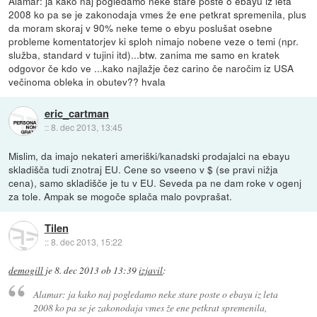
Alamar: ja kako naj pogledamo neke stare poste o ebayu iz leta
2008 ko pa se je zakonodaja vmes že ene petkrat spremenila, plus
da moram skoraj v 90% neke teme o ebyu poslušat osebne
probleme komentatorjev ki sploh nimajo nobene veze o temi (npr.
služba, standard v tujini itd)...btw. zanima me samo en kratek
odgovor če kdo ve ...kako najlažje čez carino če naročim iz USA
večinoma obleka in obutev?? hvala
eric_cartman
::
8. dec 2013, 13:45
Mislim, da imajo nekateri ameriški/kanadski prodajalci na ebayu
skladišča tudi znotraj EU. Cene so vseeno v $ (se pravi nižja
cena), samo skladišče je tu v EU. Seveda pa ne dam roke v ogenj
za tole. Ampak se mogoče splača malo povprašat.
Tilen
::
8. dec 2013, 15:22
demogill
je
8. dec 2013 ob 13:39
izjavil
:
Alamar: ja kako naj pogledamo neke stare poste o ebayu iz leta
2008 ko pa se je zakonodaja vmes že ene petkrat spremenila,