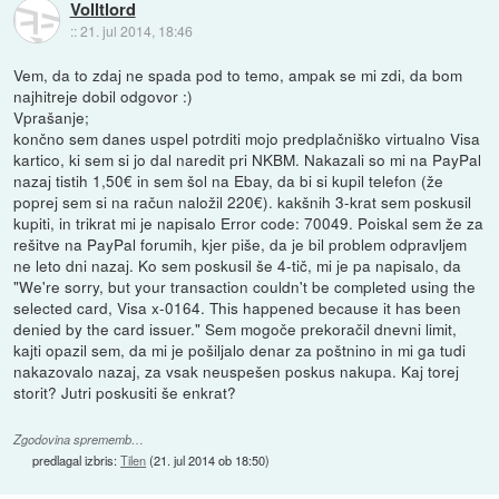
Volltlord
::
21. jul 2014, 18:46
Vem, da to zdaj ne spada pod to temo, ampak se mi zdi, da bom
najhitreje dobil odgovor :)
Vprašanje;
končno sem danes uspel potrditi mojo predplačniško virtualno Visa
kartico, ki sem si jo dal naredit pri NKBM. Nakazali so mi na PayPal
nazaj tistih 1,50€ in sem šol na Ebay, da bi si kupil telefon (že
poprej sem si na račun naložil 220€). kakšnih 3-krat sem poskusil
kupiti, in trikrat mi je napisalo Error code: 70049. Poiskal sem že za
rešitve na PayPal forumih, kjer piše, da je bil problem odpravljem
ne leto dni nazaj. Ko sem poskusil še 4-tič, mi je pa napisalo, da
"We're sorry, but your transaction couldn't be completed using the
selected card, Visa x-0164. This happened because it has been
denied by the card issuer." Sem mogoče prekoračil dnevni limit,
kajti opazil sem, da mi je pošiljalo denar za poštnino in mi ga tudi
nakazovalo nazaj, za vsak neuspešen poskus nakupa. Kaj torej
storit? Jutri poskusiti še enkrat?
Zgodovina sprememb…
predlagal izbris:
Tilen
(
21. jul 2014 ob 18:50
)