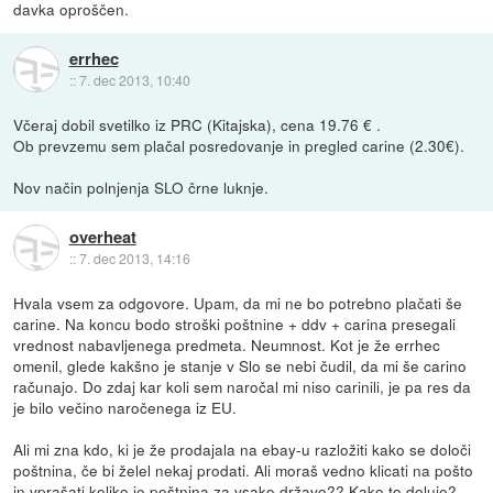
davka oproščen.
errhec
::
7. dec 2013, 10:40
Včeraj dobil svetilko iz PRC (Kitajska), cena 19.76 € .
Ob prevzemu sem plačal posredovanje in pregled carine (2.30€).
Nov način polnjenja SLO črne luknje.
overheat
::
7. dec 2013, 14:16
Hvala vsem za odgovore. Upam, da mi ne bo potrebno plačati še
carine. Na koncu bodo stroški poštnine + ddv + carina presegali
vrednost nabavljenega predmeta. Neumnost. Kot je že errhec
omenil, glede kakšno je stanje v Slo se nebi čudil, da mi še carino
računajo. Do zdaj kar koli sem naročal mi niso carinili, je pa res da
je bilo večino naročenega iz EU.
Ali mi zna kdo, ki je že prodajala na ebay-u razložiti kako se določi
poštnina, če bi želel nekaj prodati. Ali moraš vedno klicati na pošto
in vprašati koliko je poštnina za vsako državo?? Kako to deluje?