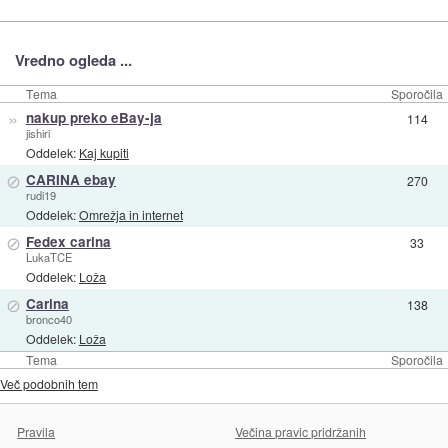
Vredno ogleda ...
Tema
Sporočila
»
nakup preko eBay-ja
114
jishiri
Oddelek:
Kaj kupiti
⊘
CARINA ebay
270
rudi19
Oddelek:
Omrežja in internet
⊘
Fedex carina
33
LukaTCE
Oddelek:
Loža
⊘
Carina
138
bronco40
Oddelek:
Loža
Tema
Sporočila
Več podobnih tem
Pravila
Večina pravic pridržanih