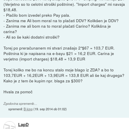
(Verjetno so to celotni stroški poštnine). "Import charges" mi navaja
$18,48.
- Plačilo bom izvedel preko Pay pala.
- Zanima me Ali bom moral na to plačati DDV? Kolikšen je DDV?
- Zanima me ali bom na to moral plačati Carino? Kolikšna je
carina?
- Ali so še kaki dodatni stroški?
Torej po preračunanem mi stvari znašajo 2*$67 = 103,7 EUR.
Poštnina ki je napisana na e-bayu $21 = 16,2 EUR. Carina je
verjetno (import charges) $18,48 = 13,9 EUR
Torej koliko me bo na koncu stalo moje blago iz ZDA? a bo to
103,7EUR + 16,2EUR + 13,9EUR = 133,8 EUR ali še kaj drugega?
Kako je z tem če kupim npr. blaga za $300?
Hvala za pomoč
Zgodovina sprememb…
spremenil:
B-king
(
19. sep 2014 ob 01:02
)
LapD