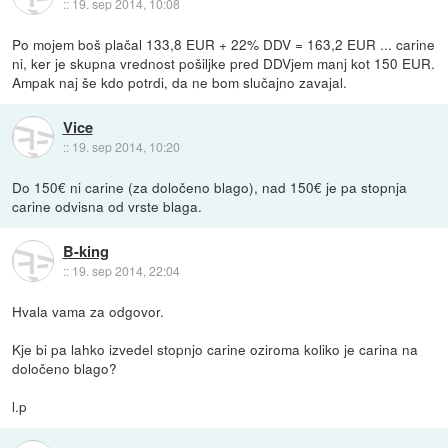
::
19. sep 2014, 10:08
Po mojem boš plačal 133,8 EUR + 22% DDV = 163,2 EUR ... carine
ni, ker je skupna vrednost pošiljke pred DDVjem manj kot 150 EUR.
Ampak naj še kdo potrdi, da ne bom slučajno zavajal.
Vice
::
19. sep 2014, 10:20
Do 150€ ni carine (za določeno blago), nad 150€ je pa stopnja
carine odvisna od vrste blaga.
B-king
::
19. sep 2014, 22:04
Hvala vama za odgovor.
Kje bi pa lahko izvedel stopnjo carine oziroma koliko je carina na
določeno blago?
l.p