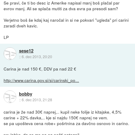
Se pravi, če ti bo desc iz Amerike napisal manj boš plačal par
evrov manj. Ali se splača mutiti za dva evra pa presodi sam?
Verjetno boš še kdaj kaj naročal in si ne pokvari "ugleda" pri carini
zaradi dveh kavic.
LP
sese12
::
6. dec 2013, 20:20
Carina je nad 150 €, DDV pa nad 22 €
http://www.carina.gov.si/si/carinski_po...
bobby
::
6. dec 2013, 21:28
carina je že nad 30€ naprej,.. kupil neke folije iz kitajske, 4,5%
carine + 22% davka,.. kje si najdu 150€ naprej ne vem.
se pa upošteva cena robe+ pošrtnina za davčno osnovo in carino.
ps: lahko, da so me pa na pošti nategnil,..