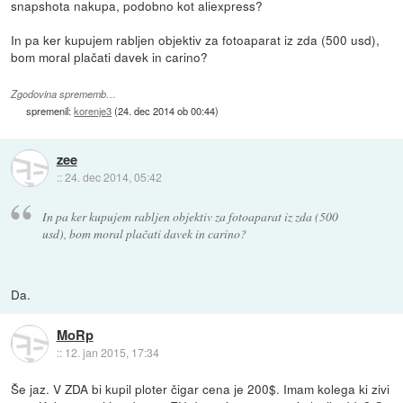
snapshota nakupa, podobno kot aliexpress?
In pa ker kupujem rabljen objektiv za fotoaparat iz zda (500 usd),
bom moral plačati davek in carino?
Zgodovina sprememb…
spremenil:
korenje3
(
24. dec 2014 ob 00:44
)
zee
::
24. dec 2014, 05:42
In pa ker kupujem rabljen objektiv za fotoaparat iz zda (500
usd), bom moral plačati davek in carino?
Da.
MoRp
::
12. jan 2015, 17:34
Še jaz. V ZDA bi kupil ploter čigar cena je 200$. Imam kolega ki zivi