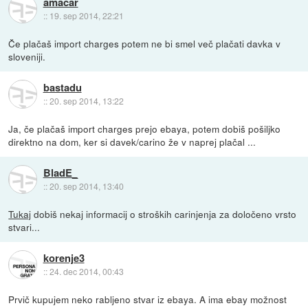
amacar
::
19. sep 2014, 22:21
Če plačaš import charges potem ne bi smel več plačati davka v
sloveniji.
bastadu
::
20. sep 2014, 13:22
Ja, če plačaš import charges prejo ebaya, potem dobiš pošiljko
direktno na dom, ker si davek/carino že v naprej plačal ...
BladE_
::
20. sep 2014, 13:40
Tukaj
dobiš nekaj informacij o stroških carinjenja za določeno vrsto
stvari...
korenje3
::
24. dec 2014, 00:43
Prvič kupujem neko rabljeno stvar iz ebaya. A ima ebay možnost