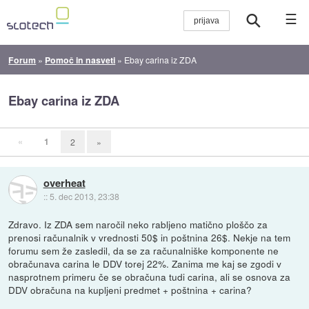
☰
Forum
»
Pomoč in nasveti
»
Ebay carina iz ZDA
Ebay carina iz ZDA
«
1
2
»
overheat
::
5. dec 2013, 23:38
Zdravo. Iz ZDA sem naročil neko rabljeno matično ploščo za
prenosi računalnik v vrednosti 50$ in poštnina 26$. Nekje na tem
forumu sem že zasledil, da se za računalniške komponente ne
obračunava carina le DDV torej 22%. Zanima me kaj se zgodi v
nasprotnem primeru če se obračuna tudi carina, ali se osnova za
DDV obračuna na kupljeni predmet + poštnina + carina?