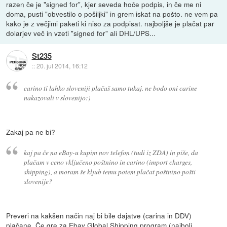
razen če je "signed for", kjer seveda hoče podpis, in če me ni
doma, pusti "obvestilo o pošiljki" in grem iskat na pošto. ne vem pa
kako je z večjimi paketi ki niso za podpisat. najboljše je plačat par
dolarjev več in vzeti "signed for" ali DHL/UPS...
St235
::
20. jul 2014, 16:12
carino ti lahko sloveniji plačaš samo tukaj. ne bodo oni carine
nakazovali v slovenijo:)
Zakaj pa ne bi?
kaj pa če na eBay-u kupim nov telefon (tudi iz ZDA) in piše, da
plačam v ceno vključeno poštnino in carino (import charges,
shipping), a moram še kljub temu potem plačat poštnino pošti
slovenije?
Preveri na kakšen način naj bi bile dajatve (carina in DDV)
plačane. Če gre za Ebay Global Shipping program (najbolj