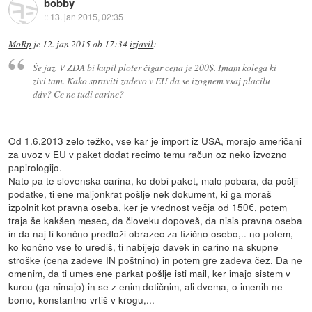
bobby
::
13. jan 2015, 02:35
MoRp
je
12. jan 2015 ob 17:34
izjavil
:
Še jaz. V ZDA bi kupil ploter čigar cena je 200$. Imam kolega ki
zivi tam. Kako spraviti zadevo v EU da se izognem vsaj placilu
ddv? Ce ne tudi carine?
Od 1.6.2013 zelo težko, vse kar je import iz USA, morajo američani
za uvoz v EU v paket dodat recimo temu račun oz neko izvozno
papirologijo.
Nato pa te slovenska carina, ko dobi paket, malo pobara, da pošlji
podatke, ti ene maljonkrat pošlje nek dokument, ki ga moraš
izpolnit kot pravna oseba, ker je vrednost večja od 150€, potem
traja še kakšen mesec, da človeku dopoveš, da nisis pravna oseba
in da naj ti končno predloži obrazec za fizično osebo,.. no potem,
ko končno vse to urediš, ti nabijejo davek in carino na skupne
stroške (cena zadeve IN poštnino) in potem gre zadeva čez. Da ne
omenim, da ti umes ene parkat pošlje isti mail, ker imajo sistem v
kurcu (ga nimajo) in se z enim dotičnim, ali dvema, o imenih ne
bomo, konstantno vrtiš v krogu,...