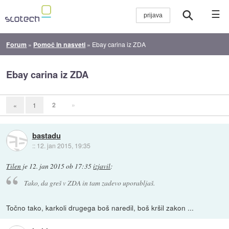
☰
Forum
»
Pomoč in nasveti
»
Ebay carina iz ZDA
Ebay carina iz ZDA
2
»
«
1
bastadu
::
12. jan 2015, 19:35
Tilen
je
12. jan 2015 ob 17:35
izjavil
:
Tako, da greš v ZDA in tam zadevo uporabljaš.
Točno tako, karkoli drugega boš naredil, boš kršil zakon ...