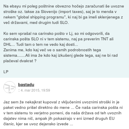
Na ebayu mi poleg poštnine obvezno hočejo zaračunati še uvozne
stroške oz. takse za Slovenijo (import taxes), saj je to menda v
nekem "global shipping programu", ki naj bi ga imeli sklenjenega z
več državami, med drugim tudi SLO.
Ko sem vprašal na carinsko pošto v Lj, so mi odgovorili, da
carinska pošta SLO ni v tem sistemu, naj pa preverim TNT ali
DHL... Tudi tam o tem ne vedo kaj dosti...
Zanima me, kdo kaj več ve o samih podrobnostih tega
sistema.......Ali ima že kdo kaj izkušenj glede tega, saj ne bi rad
plačeval dvakrat ?
LP
bastadu
::
4. mar 2015, 19:59
Jaz sem že nekajkrat kupoval z vključenimi uvoznimi stroški in je
paket vedno prišel direktno do mene ... Če naša carinska pošta ni
v tem sistemu to verjetno pomeni, da naša država od teh uvoznih
dajatev nima nič, ampak jih pokasirajo v eni izmed druguh EU
članic, kjer se uvoz dejansko izvede ...