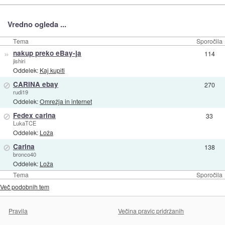
Vredno ogleda ...
Tema
Sporočila
»
nakup preko eBay-ja
114
jishiri
Oddelek:
Kaj kupiti
⊘
CARINA ebay
270
rudi19
Oddelek:
Omrežja in internet
⊘
Fedex carina
33
LukaTCE
Oddelek:
Loža
⊘
Carina
138
bronco40
Oddelek:
Loža
Tema
Sporočila
Več podobnih tem
Pravila
Večina pravic pridržanih