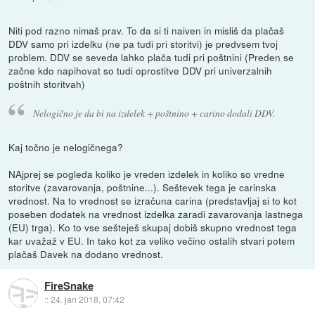
Niti pod razno nimaš prav. To da si ti naiven in misliš da plačaš
DDV samo pri izdelku (ne pa tudi pri storitvi) je predvsem tvoj
problem. DDV se seveda lahko plača tudi pri poštnini (Preden se
začne kdo napihovat so tudi oprostitve DDV pri univerzalnih
poštnih storitvah)
Nelogično je da bi na izdelek + poštnino + carino dodali DDV.
Kaj točno je nelogičnega?
NAjprej se pogleda koliko je vreden izdelek in koliko so vredne
storitve (zavarovanja, poštnine...). Seštevek tega je carinska
vrednost. Na to vrednost se izračuna carina (predstavljaj si to kot
poseben dodatek na vrednost izdelka zaradi zavarovanja lastnega
(EU) trga). Ko to vse sešteješ skupaj dobiš skupno vrednost tega
kar uvažaž v EU. In tako kot za veliko večino ostalih stvari potem
plačaš Davek na dodano vrednost.
FireSnake
::
24. jan 2018, 07:42