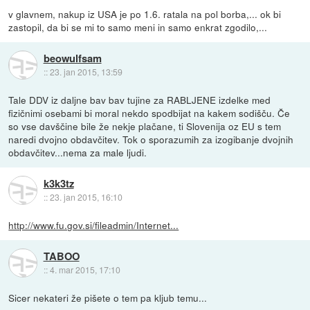
v glavnem, nakup iz USA je po 1.6. ratala na pol borba,... ok bi
zastopil, da bi se mi to samo meni in samo enkrat zgodilo,...
beowulfsam
::
23. jan 2015, 13:59
Tale DDV iz daljne bav bav tujine za RABLJENE izdelke med
fizičnimi osebami bi moral nekdo spodbijat na kakem sodišču. Če
so vse davščine bile že nekje plačane, ti Slovenija oz EU s tem
naredi dvojno obdavčitev. Tok o sporazumih za izogibanje dvojnih
obdavčitev...nema za male ljudi.
k3k3tz
::
23. jan 2015, 16:10
http://www.fu.gov.si/fileadmin/Internet...
TABOO
::
4. mar 2015, 17:10
Sicer nekateri že pišete o tem pa kljub temu...