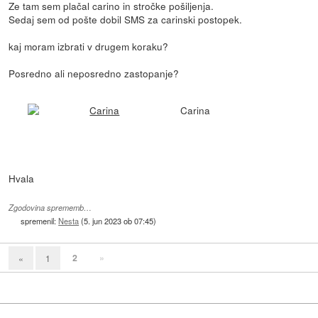
Ze tam sem plačal carino in stročke pošiljenja.
Sedaj sem od pošte dobil SMS za carinski postopek.
kaj moram izbrati v drugem koraku?
Posredno ali neposredno zastopanje?
Carina
Hvala
Zgodovina sprememb…
spremenil:
Nesta
(
5. jun 2023 ob 07:45
)
2
»
«
1