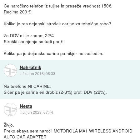
Če naročimo telefon iz tujine in preseže vrednost 150€.
Recimo 200 €
Koliko je res dejanski strošek carine za tehnično robo?
Za DDV mi je znano, 22%
Stroški carinjenja so tudi par €.
Koliko pa je dejansko carine pa nikjer ne zasledim.
Nahrbtnik
::
24. jan 2018, 08:33
Na telefone NI CARINE.
Sicer pa je carina en drobiž (2-3%) proti DDV (22%).
Nesta
::
5. jun 2023, 07:44
Živjo.
Preko ebaya sem naročil MOTOROLA MA1 WIRELESS ANDROID
AUTO CAR ADAPTER