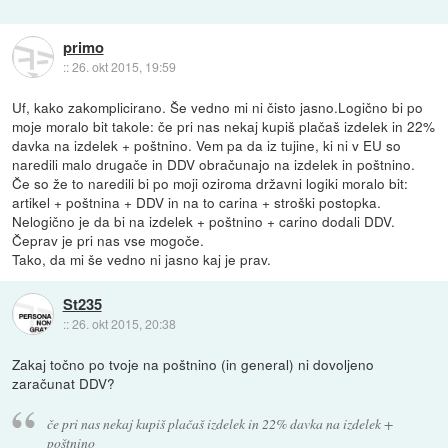
primo
::
26. okt 2015, 19:59
Uf, kako zakomplicirano. Še vedno mi ni čisto jasno.Logično bi po
moje moralo bit takole: če pri nas nekaj kupiš plačaš izdelek in 22%
davka na izdelek + poštnino. Vem pa da iz tujine, ki ni v EU so
naredili malo drugače in DDV obračunajo na izdelek in poštnino.
Če so že to naredili bi po moji oziroma državni logiki moralo bit:
artikel + poštnina + DDV in na to carina + stroški postopka.
Nelogično je da bi na izdelek + poštnino + carino dodali DDV.
Čeprav je pri nas vse mogoče.
Tako, da mi še vedno ni jasno kaj je prav.
St235
::
26. okt 2015, 20:38
Zakaj točno po tvoje na poštnino (in general) ni dovoljeno
zaračunat DDV?
če pri nas nekaj kupiš plačaš izdelek in 22% davka na izdelek +
poštnino