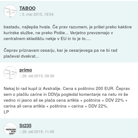
TABOO
::
5. mar 2015, 19:54
bastadu, najlepša hvala. Če prav razumem, je prišel preko kakšne
kurirske službe, ne preko Pošte... Verjetno prevzemajo v
centralnem skladišču nekje v EU in to je to....
Čeprav priznavam cesarju, kar je cesarjevega pa ne bi rad
plačeval dvakrat...
primo
::
26. okt 2015, 09:39
Nekaj bi rad kupil iz Avstralije. Cena s poštnino 200 EUR. Čeprav
sem o plačilu carine in DDVja pogledal komentarje na netu mi še
vedno ni jasno ali se plača cena artikla + poštnina + DDV 22% +
carina ali cena artikla + poštnina + carina + DDV 22%.
LP
St235
::
26. okt 2015, 11:45