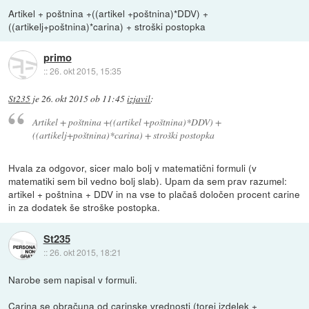
Artikel + poštnina +((artikel +poštnina)*DDV) +
((artikelj+poštnina)*carina) + stroški postopka
primo
::
26. okt 2015, 15:35
St235
je
26. okt 2015 ob 11:45
izjavil
:
Artikel + poštnina +((artikel +poštnina)*DDV) +
((artikelj+poštnina)*carina) + stroški postopka
Hvala za odgovor, sicer malo bolj v matematični formuli (v
matematiki sem bil vedno bolj slab). Upam da sem prav razumel:
artikel + poštnina + DDV in na vse to plačaš določen procent carine
in za dodatek še stroške postopka.
St235
::
26. okt 2015, 18:21
Narobe sem napisal v formuli.
Carina se obračuna od carinske vrednosti (torej izdelek +