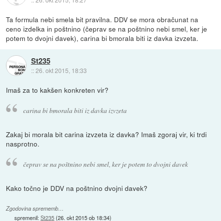
Ta formula nebi smela bit pravilna. DDV se mora obračunat na
ceno izdelka in poštnino (čeprav se na poštnino nebi smel, ker je
potem to dvojni davek), carina bi bmorala biti iz davka izvzeta.
St235
::
26. okt 2015, 18:33
Imaš za to kakšen konkreten vir?
carina bi bmorala biti iz davka izvzeta
Zakaj bi morala bit carina izvzeta iz davka? Imaš zgoraj vir, ki trdi
nasprotno.
čeprav se na poštnino nebi smel, ker je potem to dvojni davek
Kako točno je DDV na poštnino dvojni davek?
Zgodovina sprememb…
spremenil:
St235
(
26. okt 2015 ob 18:34
)