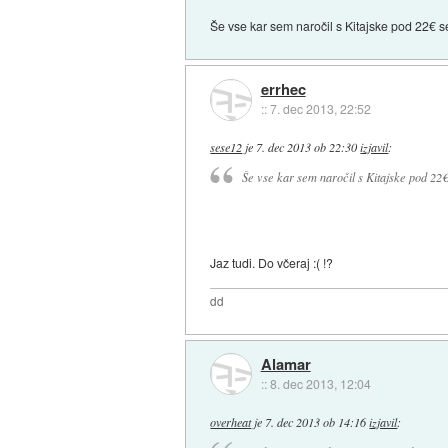
Še vse kar sem naročil s Kitajske pod 22€ 
errhec
::
7. dec 2013, 22:52
sese12
je
7. dec 2013 ob 22:30
izjavil
:
Še vse kar sem naročil s Kitajske pod 22
Jaz tudi. Do včeraj :( !?
dd
Alamar
::
8. dec 2013, 12:04
overheat
je
7. dec 2013 ob 14:16
izjavil
: