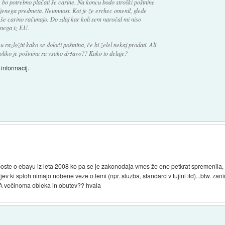
o potrebno plačati še carine. Na koncu bodo stroški poštnine
jenega predmeta. Neumnost. Kot je že errhec omenil, glede
i še carino računajo. Do zdaj kar koli sem naročal mi niso
enega iz EU.
u razložiti kako se določi poštnina, če bi želel nekaj prodati. Ali
koliko je poštnina za vsako državo?? Kako to deluje?
informacij.
oste o ebayu iz leta 2008 ko pa se je zakonodaja vmes že ene petkrat spremenila
 ki sploh nimajo nobene veze o temi (npr. služba, standard v tujini itd)...btw. z
USA večinoma obleka in obutev?? hvala