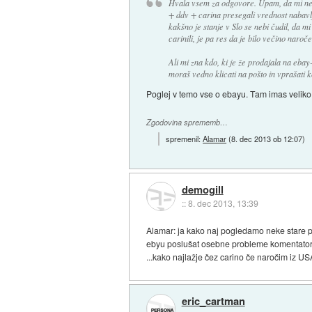
Hvala vsem za odgovore. Upam, da mi ne b
+ ddv + carina presegali vrednost nabavl
kakšno je stanje v Slo se nebi čudil, da m
carinili, je pa res da je bilo večino naroč
Ali mi zna kdo, ki je že prodajala na ebay-
moraš vedno klicati na pošto in vprašati 
Poglej v temo vse o ebayu. Tam imas veliko 
Zgodovina sprememb…
spremenil:
Alamar
(
8. dec 2013 ob 12:07
)
demogill
::
8. dec 2013, 13:39
Alamar: ja kako naj pogledamo neke stare p
ebyu poslušat osebne probleme komentatorjev
...kako najlažje čez carino če naročim iz 
eric_cartman