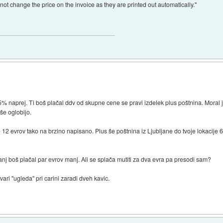
not change the price on the invoice as they are printed out automatically."
,5% naprej. Ti boš plačal ddv od skupne cene se pravi izdelek plus poštnina. Moral ji
 še oglobijo.
 12 evrov tako na brzino napisano. Plus še poštnina iz Ljubljane do tvoje lokacije
.
anj boš plačal par evrov manj. Ali se splača mutiti za dva evra pa presodi sam?
vari "ugleda" pri carini zaradi dveh kavic.