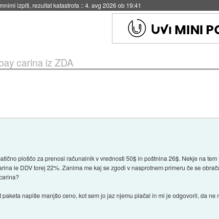
eto za večkratno uporabo
::
4. avg 2026 ob 19:41
bay carina iz ZDA
atično ploščo za prenosi računalnik v vrednosti 50$ in poštnina 26$. Nekje na tem 
ina le DDV torej 22%. Zanima me kaj se zgodi v nasprotnem primeru če se obraču
carina?
 paketa napiše manjšo ceno, kot sem jo jaz njemu plačal in mi je odgovoril, da ne m