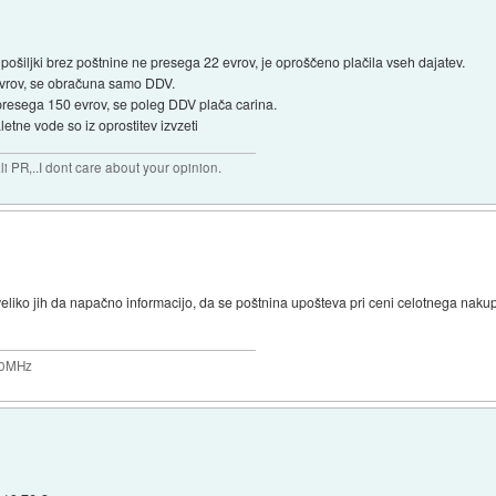
pošiljki brez poštnine ne presega 22 evrov, je oproščeno plačila vseh dajatev.
 evrov, se obračuna samo DDV.
 presega 150 evrov, se poleg DDV plača carina.
aletne vode so iz oprostitev izvzeti
 PR,..I dont care about your opinion.
veliko jih da napačno informacijo, da se poštnina upošteva pri ceni celotnega naku
200MHz