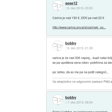
sese12
::
6. dec 2013, 20:20
Carina je nad 150 €, DDV pa nad 22 €
http://www.carina.gov.si/si/carinski_po...
bobby
::
6. dec 2013, 21:28
carina je že nad 30€ naprej,.. kupil neke fol
se pa upošteva cena robe+ pošrtnina za da
ps: lahko, da so me pa na pošti nategnil,..
Ce eksplicitno ne odgovorim osebam PNG ali
bobby
::
7. dec 2013, 06:54
Sorry Ljudstvo, se posipavam s pepelom,..