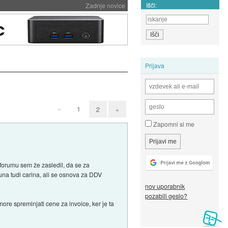
Išči:
Zadnje novice
Prijava
«
1
2
»
Zapomni si me
forumu sem že zasledil, da se za
na tudi carina, ali se osnova za DDV
nov uporabnik
pozabili geslo?
ore spreminjati cene za invoice, ker je ta