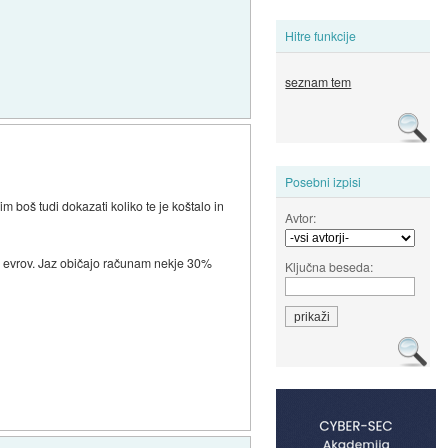
Hitre funkcije
seznam tem
Posebni izpisi
m boš tudi dokazati koliko te je koštalo in
Avtor:
 6 evrov. Jaz običajo računam nekje 30%
Ključna beseda: