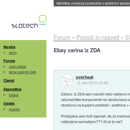
Evropska vesoljska agencija razvija svojo rak
Forum
»
Pomoč in nasveti
»
E
Novice
Ebay carina iz ZDA
arhiv
Forum
mali oglasi
teme zadnjih 24h
overheat
Članki
::
5. dec 2013, 23:38
Zaposlitve
Zdravo. Iz ZDA sem naročil neko rabljeno m
brskaj
računalniške komponente ne obračunava car
Ostalo
obračuna na kupljeni predmet + poštnina + 
pravila
Prodajalca sem tudi zaprosil, da za vrednost
natisnjena samodejno??? Ali je to res?