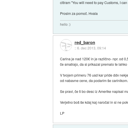
citiram "You will need to pay Customs, I can 
Prosim za pomoč. Hvala
hello :)
red_baron
::
6. dec 2013, 09:14
Carina je nad 120€ in je različno- npr. od 0
če smatrajo, da si prikazal premalo te lahko
V tvojem primeru 76 usd kar pride ddv nekje
od nabavne cene, da podarim še carinikom
Se pravi, če ti bo desc iz Amerike napisal m
Verjetno boš še kdaj kaj naročal in si ne pok
LP