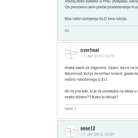
Včeraj dobil svetilko iz PRC (Kitajska), cena
Ob prevzemu sem plačal posredovanje in pr
Nov način polnjenja SLO črne luknje.
dd
overheat
::
7. dec 2013, 14:16
Hvala vsem za odgovore. Upam, da mi ne bo 
Neumnost. Kot je že errhec omenil, glede kakš
večino naročenega iz EU.
Ali mi zna kdo, ki je že prodajala na ebay-u 
vsako državo?? Kako to deluje?
hello :)
sese12
::
7. dec 2013, 22:30