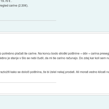
 19.76 € .
egled carine (2.30€).
potrebno plačati še carine. Na koncu bodo stroški poštnine + ddv + carina prese
no je stanje v Slo se nebi čudil, da mi še carino računajo. Do zdaj kar koli sem naro
razložiti kako se določi poštnina, če bi želel nekaj prodati. Ali moraš vedno klicati n