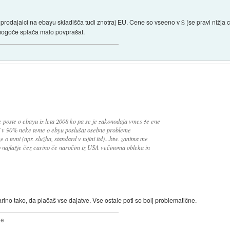
 prodajalci na ebayu skladišča tudi znotraj EU. Cene so vseeno v $ (se pravi nižja
mogoče splača malo povprašat.
 poste o ebayu iz leta 2008 ko pa se je zakonodaja vmes že ene
j v 90% neke teme o ebyu poslušat osebne probleme
o temi (npr. služba, standard v tujini itd)...btw. zanima me
 najlažje čez carino če naročim iz USA večinoma obleka in
rino tako, da plačaš vse dajatve. Vse ostale poti so bolj problematične.
2e