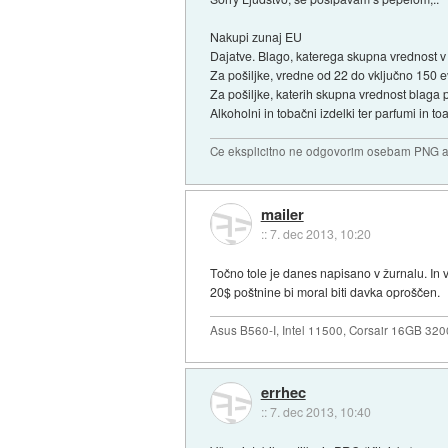
Nakupi zunaj EU
Dajatve. Blago, katerega skupna vrednost v 
Za pošiljke, vredne od 22 do vključno 150
Za pošiljke, katerih skupna vrednost blaga
Alkoholni in tobačni izdelki ter parfumi in to
Ce eksplicitno ne odgovorim osebam PNG ali
mailer
::
7. dec 2013, 10:20
Točno tole je danes napisano v žurnalu. In 
20$ poštnine bi moral biti davka oproščen.
Asus B560-I, Intel 11500, Corsair 16GB 3
errhec
::
7. dec 2013, 10:40