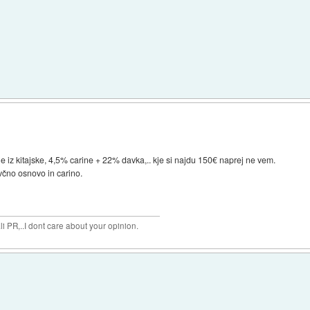
ije iz kitajske, 4,5% carine + 22% davka,.. kje si najdu 150€ naprej ne vem.
včno osnovo in carino.
 PR,..I dont care about your opinion.