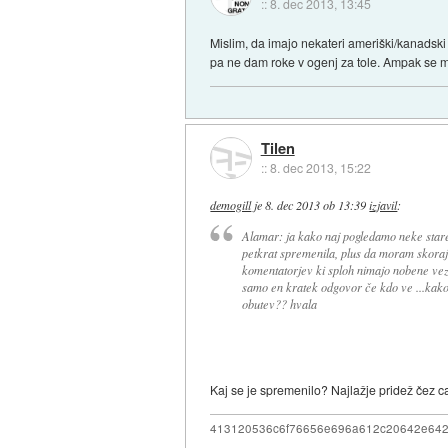
::
8. dec 2013, 13:45
Mislim, da imajo nekateri ameriški/kanadski
pa ne dam roke v ogenj za tole. Ampak se 
Tilen
::
8. dec 2013, 15:22
demogill
je
8. dec 2013 ob 13:39
izjavil
:
Alamar: ja kako naj pogledamo neke stare
petkrat spremenila, plus da moram skora
komentatorjev ki sploh nimajo nobene veze 
samo en kratek odgovor če kdo ve ...kako
obutev?? hvala
Kaj se je spremenilo? Najlažje pridež čez ca
413120536c6f76656e696a612c20642e64