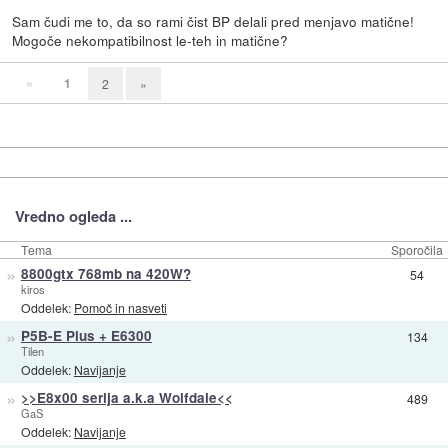
Sam čudi me to, da so rami čist BP delali pred menjavo matične!
Mogoče nekompatibilnost le-teh in matične?
«
1
2
»
Vredno ogleda ...
Tema
Sporočila
»
8800gtx 768mb na 420W?
54
kiros
Oddelek:
Pomoč in nasveti
»
P5B-E Plus + E6300
134
Tilen
Oddelek:
Navijanje
»
>>E8x00 serija a.k.a Wolfdale<<
489
GaS
Oddelek:
Navijanje