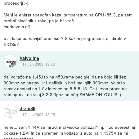
procesorji :-)
Meni je enkrat speedfan kazal temperaturo na CPU -85'C, pa sem
probal hladilnik z roko, pa je bil vroč.
/sarkazem off
p.s. kako pa navijaš procesor? S kakim programom, ali direkt v
BIOSu?
Valvoline
::
17. jan 2009, 13:23
daj voltažo na 1.45,fsb na 450,rame pač glej da ne bojo šli šez
900mhz oz nastavi 1:1 delilnik in boš mel glih 900mhz. Voltažo
ramov nastavi na 1.9v latence na 5-5-5-15. Če ti tega proca ne
rata spravit na vsaj 3.2-3.3ghz na p5q SHAME ON YOU !!! :)
drzni86
::
17. jan 2009, 13:25
hehe... sam 1.44V se mi zdi mal visoka voltaža!? npr tud everest mi
pokaže 1.2V! In če spremenim voltažo iz auto na 1.4375V se mi
spet ne zažene...