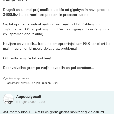
Drugač pa sm mel prej matično ploščo od gigabyta in navit proc na
3400Mhz tku da rami niso problem in procesor tud ne.
Sej takoj ko sm montiral matično sem mel tud ful problemov z
zmrzovanjem OS ampak sm to pol rešu z dvigom voltaže ramov na
2V (spremenjeno iz auto)
Navijam pa v biosih... trenutno sm spreminjal sam FSB kar bi pri tko
majhni spremembi moglo delat brez problema!
Glih voltaža more bit problem!
Dobr valvoline grem po tvojih navodilih pa pol poročam...
Zgodovina sprememb…
spremenil:
drzni86
(
17. jan 2009 ob 13:28
)
AapocalypseE
::
17. jan 2009, 13:28
Jaz mam v biosu 1.37V in če grem gledat monitoring v biosu mi