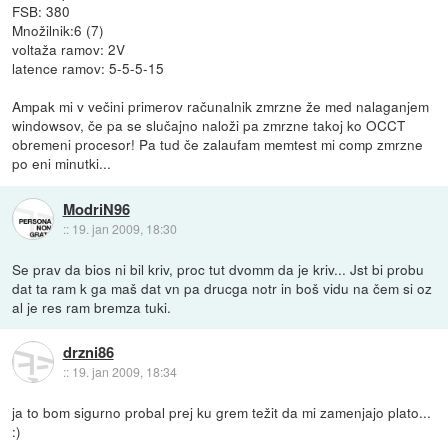
FSB: 380
Množilnik:6 (7)
voltaža ramov: 2V
latence ramov: 5-5-5-15
Ampak mi v večini primerov računalnik zmrzne že med nalaganjem
windowsov, če pa se slučajno naloži pa zmrzne takoj ko OCCT
obremeni procesor! Pa tud če zalaufam memtest mi comp zmrzne
po eni minutki...
ModriN96
::
19. jan 2009, 18:30
Se prav da bios ni bil kriv, proc tut dvomm da je kriv... Jst bi probu
dat ta ram k ga maš dat vn pa drucga notr in boš vidu na čem si oz
al je res ram bremza tuki.
drzni86
::
19. jan 2009, 18:34
ja to bom sigurno probal prej ku grem težit da mi zamenjajo plato...
:)