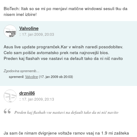
BioTech: Itak so se mi po menjavi matične windowsi sesuli tku da
nisem imel izbire!
Valvoline
::
17. jan 2009, 20:03
Asus live update programček.Kar v winsih naredi posodobitev.
Celo sam poišče avtomatsko prek neta najnovejši bios.
Preden kaj flashah vse nastavi na default tako da ni nič navito
Zgodovina sprememb…
spremenil:
Valvoline
(
17. jan 2009 ob 20:03
)
drzni86
::
17. jan 2009, 20:13
Preden kaj flashah vse nastavi na default tako da ni nič navito
Ja sam če nimam dvignjene voltaže ramov vsaj na 1.9 mi zašteka