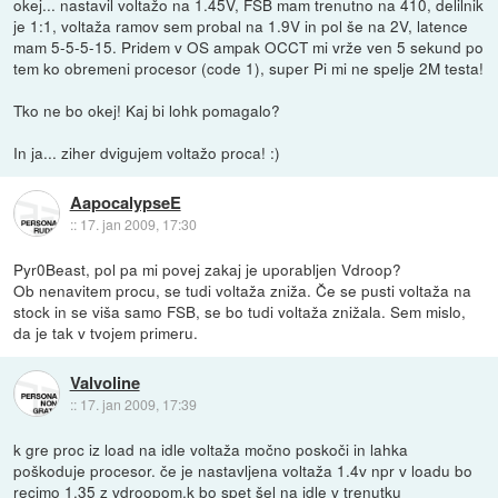
okej... nastavil voltažo na 1.45V, FSB mam trenutno na 410, delilnik
je 1:1, voltaža ramov sem probal na 1.9V in pol še na 2V, latence
mam 5-5-5-15. Pridem v OS ampak OCCT mi vrže ven 5 sekund po
tem ko obremeni procesor (code 1), super Pi mi ne spelje 2M testa!
Tko ne bo okej! Kaj bi lohk pomagalo?
In ja... ziher dvigujem voltažo proca! :)
AapocalypseE
::
17. jan 2009, 17:30
Pyr0Beast, pol pa mi povej zakaj je uporabljen Vdroop?
Ob nenavitem procu, se tudi voltaža zniža. Če se pusti voltaža na
stock in se viša samo FSB, se bo tudi voltaža znižala. Sem mislo,
da je tak v tvojem primeru.
Valvoline
::
17. jan 2009, 17:39
k gre proc iz load na idle voltaža močno poskoči in lahka
poškoduje procesor. če je nastavljena voltaža 1.4v npr v loadu bo
recimo 1.35 z vdroopom,k bo spet šel na idle v trenutku