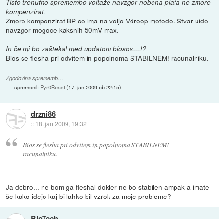
Tisto trenutno spremembo voltaže navzgor nobena plata ne zmore
kompenzirat.
Zmore kompenzirat BP ce ima na voljo Vdroop metodo. Stvar uide
navzgor mogoce kaksnih 50mV max.
In če mi bo zaštekal med updatom biosov....!?
Bios se flesha pri odvitem in popolnoma STABILNEM! racunalniku.
Zgodovina sprememb…
spremenil:
Pyr0Beast
(
17. jan 2009 ob 22:15
)
drzni86
::
18. jan 2009, 19:32
Bios se flesha pri odvitem in popolnoma STABILNEM!
racunalniku.
Ja dobro... ne bom ga fleshal dokler ne bo stabilen ampak a imate
še kako idejo kaj bi lahko bil vzrok za moje probleme?
BioTech