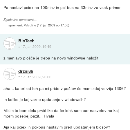
Pa nastavi pciex na 100mhz in pci-bus na 33mhz za vsak primer
Zgodovina sprememb…
spremenil:
Valvoline
(
17. jan 2009 ob 17:55
)
BioTech
::
17. jan 2009, 19:49
z menjavo plošče je treba na novo windowse naložit
drzni86
::
17. jan 2009, 20:00
aha... kateri od teh
pa mi pride v poštev če mam zdej verzijo 1306?
In koliko je kej varno updatanje v windowsih?
Mislm to bom delu prvič tko da če lohk sam par nasvetov na kaj
morm posebej pazit... Hvala
Aja kaj pciex in pci-bus nastavim pred updatanjem biosov?