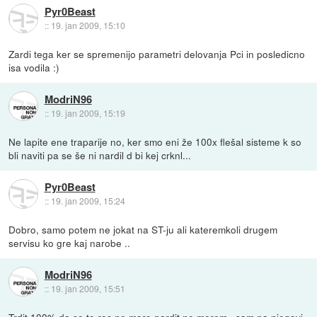
Pyr0Beast
::
19. jan 2009, 15:10
Zardi tega ker se spremenijo parametri delovanja Pci in posledicno
isa vodila :)
ModriN96
::
19. jan 2009, 15:19
Ne lapite ene traparije no, ker smo eni že 100x flešal sisteme k so
bli naviti pa se še ni nardil d bi kej crknl...
Pyr0Beast
::
19. jan 2009, 15:24
Dobro, samo potem ne jokat na ST-ju ali kateremkoli drugem
servisu ko gre kaj narobe ..
ModriN96
::
19. jan 2009, 15:51
Trdit 100% da se to res ne more nardit ne morem...sam na njegovi