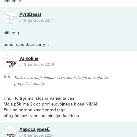
flashanje.
Pyr0Beast
::
18. jan 2009, 22:11
niti ne :)
better safe than sorry ..
Valvoline
::
18. jan 2009, 22:16
Kolker vem majo dandanes vse plate dvojni bios, glih če
propade flashanje.
Hm... to ti je mal štosna varijanta veš.
Moja p5k ima 2x oc profile,dvojnega biosa NIMA!!!
Folk se narobe zmoti zarad tega.
p5b,p5q kokr vem tudi nimajo dual bios.
AapocalypseE
::
18. jan 2009, 22:51