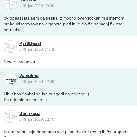
::
18. jan 2009, 20:09
pyrobeast jaz sem ga fleshal z močno overclockanim sistemom
preko windowsow na gigabyte plati in je šlo že najmanj 5x vse
normalno.
Pyr0Beast
::
18. jan 2009, 21:42
Never say never.
Valvoline
::
18. jan 2009, 22:08
Lih k boš flashal se lahka zgodi da zmrzne :)
Pa ode plata v pokoj :)
Steinkauz
::
18. jan 2009, 22:10
Kolker vem majo dandanes vse plate dvojni bios, glih če propade