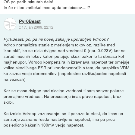
OS po parih minutah dela!
In če mi bo zaštekal med updatom biosov....!?
Pyr0Beast
::
17. jan 2009, 22:12
Pyr0Beast, pol pa mi povej zakaj je uporabljen Vdroop?
Vdrop normalizira stanje z merjenjem tokov oz. razlike med
'kontakti', ko se nicla dvigne nad vrednost 0 (npr. 0.023V) ker se
zaradi mocnih tokov kateri potujejo skozi baker le ta obnasa kot
majhenupor. Vdroop kompenzira in izravnava napetost ter omejuje
vplive skodljivega ESR pri kondenzatorjih s tem, da naspidira VRM
ko zazna vecjo obremenitev (napetostno razliko/padec napetosti
na vezicah)
Ker se masa dvigne nad nicelno vrednost ti sam senzor pokaze
premajhno vrednost. Na procesorju imas pravo napetost, brez
skrbi.
Ko iznicis Vdroop zaznavanje, se ti pokaze ta efekt, da imas na
senzorju zaznano resda nastavljeno napetost, ima pa proc
posledicno kaksnih 100mV vecjo napetost.