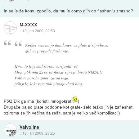
In se je že komu zgodilo, da mu je comp glih ob flashanju zmrzno?
M-XXXX
::
18. jan 2009, 22:53
Kolker vem majo dandanes vse plate dvojni bios,
glih če propade flashanje.
Hm... to ti je mal štosna varijanta veš.
Moja p5k ima 2x oc profile,dvojnega biosa NIMA!!!
Folk se narobe zmoti zarad tega.
p5b,p5q kokr vem tudi nimajo dual bios.
P5Q Dlx ga ima (koristil mnogokrat
)
Drugače pa so plate podobne kot grafe- zelo težko jih je zafleshat,
oziroma se jih večina da rešit, sam je veliko več komplikacij)
Valvoline
::
18. jan 2009, 23:25