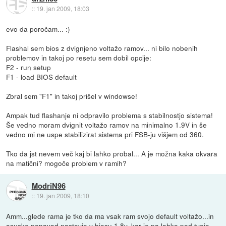
::
19. jan 2009, 18:03
evo da poročam... :)
Flashal sem bios z dvignjeno voltažo ramov... ni bilo nobenih
problemov in takoj po resetu sem dobil opcije:
F2 - run setup
F1 - load BIOS default
Zbral sem "F1" in takoj prišel v windowse!
Ampak tud flashanje ni odpravilo problema s stabilnostjo sistema!
Še vedno moram dvignit voltažo ramov na minimalno 1.9V in še
vedno mi ne uspe stabilizirat sistema pri FSB-ju višjem od 360.
Tko da jst nevem več kaj bi lahko probal... A je možna kaka okvara
na matični? mogoče problem v ramih?
ModriN96
::
19. jan 2009, 18:10
Amm...glede rama je tko da ma vsak ram svojo default voltažo...in
asuske ponavad nastavjo v biosu 1,8v, kar je pa lahko pod tvojo