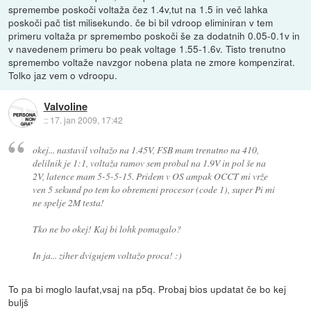
spremembe poskoči voltaža čez 1.4v,tut na 1.5 in več lahka
poskoči pač tist milisekundo. če bi bil vdroop eliminiran v tem
primeru voltaža pr spremembo poskoči še za dodatnih 0.05-0.1v in
v navedenem primeru bo peak voltage 1.55-1.6v. Tisto trenutno
spremembo voltaže navzgor nobena plata ne zmore kompenzirat.
Tolko jaz vem o vdroopu.
Valvoline
::
17. jan 2009, 17:42
okej... nastavil voltažo na 1.45V, FSB mam trenutno na 410,
delilnik je 1:1, voltaža ramov sem probal na 1.9V in pol še na
2V, latence mam 5-5-5-15. Pridem v OS ampak OCCT mi vrže
ven 5 sekund po tem ko obremeni procesor (code 1), super Pi mi
ne spelje 2M testa!
Tko ne bo okej! Kaj bi lohk pomagalo?
In ja... ziher dvigujem voltažo proca! :)
To pa bi moglo laufat,vsaj na p5q. Probaj bios updatat če bo kej
buljš