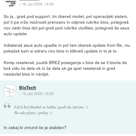
::
19. jan 2009, 14:58
So ja...greš pod support, tm zbereš model, pol operacijski sistem,
pol ti pa vrže možnosti prenosov in odpreš rubriko bios, potegneš
nov zadn bios dol pol greš pod rubriko utulities, potegneš še asus
auto update.
Inštaleraš asus auto upadte in pol tam zbereš update from file, mu
pokažeš kam si odraru nov bios in klikneš update in to je to.
Komp reseteraš, pustiš BREZ poseganja v bios da se ti boota da
boš vidu če dela ok in če dela ok ga spet reseteraš in greš
nastavlat bios in navijat.
BioTech
::
19. jan 2009, 15:05
Lih k boš flashal se lahka zgodi da zmrzne :)
Pa ode plata v pokoj :)
In zakaj bi zmrznil če je stabilen?