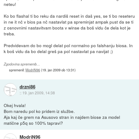
neteu!
Ko bo flashal ti bo reku da nardiš reset in daš yes, se ti bo reseteru
in ne it nč v bios pa nč nastavlat pa spreminjat ampak pust da se ti
z osnovnimi nastavitvam boota v winse da boš vidu če dela kot je
treba.
Predvidevam do bo mogl delat pol normalno po falshanju biosa. In
k boš vidu da bo delal greš pa pol nastavlat pa navijat ;)
Zgodovina sprememb…
spremenil:
ModriN96
(
19. jan 2009 ob 13:31
)
drzni86
::
19. jan 2009, 14:38
Okej hvala!
Bom naredu pol ko pridem iz službe.
Aja kaj če grem na Asusovo stran in najdem biose za model
matične p5q so 100% tapravi?
ModriN96