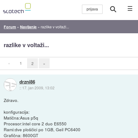
☰
Forum
»
Navijanje
»
razlike v voltaži...
razlike v voltaži...
«
1
2
»
drzni86
::
17. jan 2009, 13:02
Zdravo.
konfiguracija:
Matična:Asus p5q
Procesor:intel core 2 duo E6550
Rami:dve ploščici po 1GB, Geil PC6400
Grafična: 8600GT