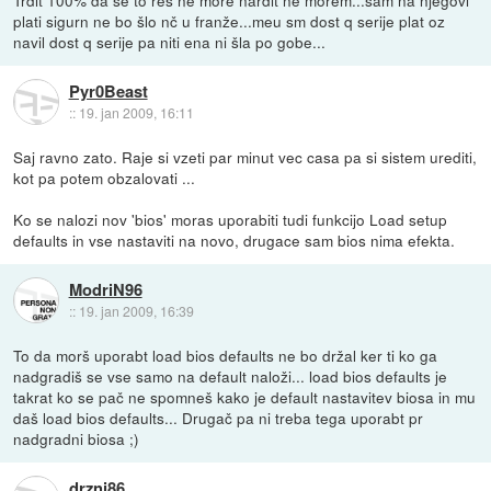
plati sigurn ne bo šlo nč u franže...meu sm dost q serije plat oz
navil dost q serije pa niti ena ni šla po gobe...
Pyr0Beast
::
19. jan 2009, 16:11
Saj ravno zato. Raje si vzeti par minut vec casa pa si sistem urediti,
kot pa potem obzalovati ...
Ko se nalozi nov 'bios' moras uporabiti tudi funkcijo Load setup
defaults in vse nastaviti na novo, drugace sam bios nima efekta.
ModriN96
::
19. jan 2009, 16:39
To da morš uporabt load bios defaults ne bo držal ker ti ko ga
nadgradiš se vse samo na default naloži... load bios defaults je
takrat ko se pač ne spomneš kako je default nastavitev biosa in mu
daš load bios defaults... Drugač pa ni treba tega uporabt pr
nadgradni biosa ;)
drzni86