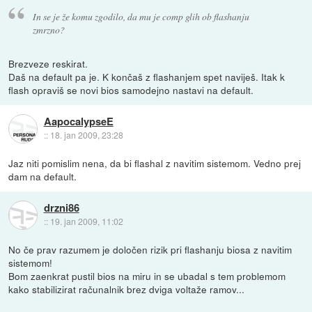
In se je že komu zgodilo, da mu je comp glih ob flashanju
zmrzno?
Brezveze reskirat.
Daš na default pa je. K končaš z flashanjem spet naviješ. Itak k
flash opraviš se novi bios samodejno nastavi na default.
AapocalypseE
::
18. jan 2009, 23:28
Jaz niti pomislim nena, da bi flashal z navitim sistemom. Vedno prej
dam na default.
drzni86
::
19. jan 2009, 11:02
No če prav razumem je določen rizik pri flashanju biosa z navitim
sistemom!
Bom zaenkrat pustil bios na miru in se ubadal s tem problemom
kako stabilizirat računalnik brez dviga voltaže ramov...