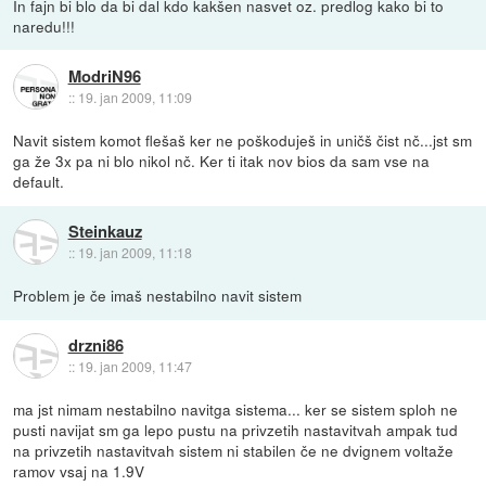
In fajn bi blo da bi dal kdo kakšen nasvet oz. predlog kako bi to
naredu!!!
ModriN96
::
19. jan 2009, 11:09
Navit sistem komot flešaš ker ne poškoduješ in uničš čist nč...jst sm
ga že 3x pa ni blo nikol nč. Ker ti itak nov bios da sam vse na
default.
Steinkauz
::
19. jan 2009, 11:18
Problem je če imaš nestabilno navit sistem
drzni86
::
19. jan 2009, 11:47
ma jst nimam nestabilno navitga sistema... ker se sistem sploh ne
pusti navijat sm ga lepo pustu na privzetih nastavitvah ampak tud
na privzetih nastavitvah sistem ni stabilen če ne dvignem voltaže
ramov vsaj na 1.9V