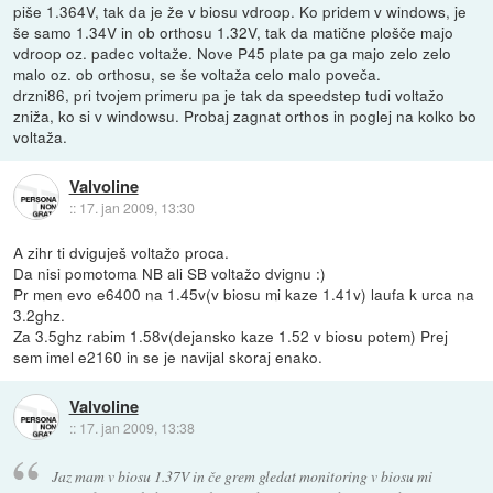
piše 1.364V, tak da je že v biosu vdroop. Ko pridem v windows, je
še samo 1.34V in ob orthosu 1.32V, tak da matične plošče majo
vdroop oz. padec voltaže. Nove P45 plate pa ga majo zelo zelo
malo oz. ob orthosu, se še voltaža celo malo poveča.
drzni86, pri tvojem primeru pa je tak da speedstep tudi voltažo
zniža, ko si v windowsu. Probaj zagnat orthos in poglej na kolko bo
voltaža.
Valvoline
::
17. jan 2009, 13:30
A zihr ti dviguješ voltažo proca.
Da nisi pomotoma NB ali SB voltažo dvignu :)
Pr men evo e6400 na 1.45v(v biosu mi kaze 1.41v) laufa k urca na
3.2ghz.
Za 3.5ghz rabim 1.58v(dejansko kaze 1.52 v biosu potem) Prej
sem imel e2160 in se je navijal skoraj enako.
Valvoline
::
17. jan 2009, 13:38
Jaz mam v biosu 1.37V in če grem gledat monitoring v biosu mi