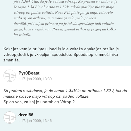
piše 1.364V, tak da je že v biosu vdroop. Ko pridem v windows, je
še samo 1.34V in ob orthosu 1.32V, tak da matične plošče majo
vdroop oz. padec voltaže. Nove P45 plate pa ga majo zelo zelo
malo oz. ob orthosu, se še voltaža celo malo poveča.
drzni86, pri tvojem primeru pa je tak da speedstep tudi voltažo
zniža, ko si v windowsu. Probaj zagnat orthos in poglej na kolko
bo voltaža.
Kokr jaz vem je pr intelu load in idle voltaža enaka(oz razlika je
vdroop),tudi k je vklopljen speedstep. Speedstep le množilnika
zmanjša.
Pyr0Beast
::
17. jan 2009, 13:39
Ko pridem v windows, je še samo 1.34V in ob orthosu 1.32V, tak da
matične plošče majo vdroop oz. padec voltaže.
Sploh ves, za kaj je uporablen Vdrop ?
drzni86
::
17. jan 2009, 13:46