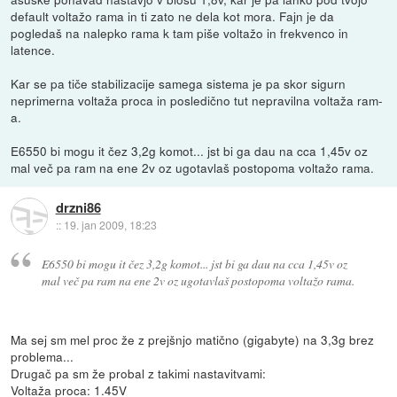
default voltažo rama in ti zato ne dela kot mora. Fajn je da
pogledaš na nalepko rama k tam piše voltažo in frekvenco in
latence.
Kar se pa tiče stabilizacije samega sistema je pa skor sigurn
neprimerna voltaža proca in posledično tut nepravilna voltaža ram-
a.
E6550 bi mogu it čez 3,2g komot... jst bi ga dau na cca 1,45v oz
mal več pa ram na ene 2v oz ugotavlaš postopoma voltažo rama.
drzni86
::
19. jan 2009, 18:23
E6550 bi mogu it čez 3,2g komot... jst bi ga dau na cca 1,45v oz
mal več pa ram na ene 2v oz ugotavlaš postopoma voltažo rama.
Ma sej sm mel proc že z prejšnjo matično (gigabyte) na 3,3g brez
problema...
Drugač pa sm že probal z takimi nastavitvami:
Voltaža proca: 1.45V