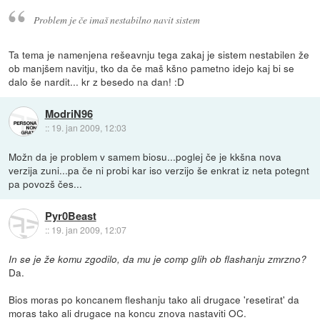
Problem je če imaš nestabilno navit sistem
Ta tema je namenjena rešeavnju tega zakaj je sistem nestabilen že
ob manjšem navitju, tko da če maš kšno pametno idejo kaj bi se
dalo še nardit... kr z besedo na dan! :D
ModriN96
::
19. jan 2009, 12:03
Možn da je problem v samem biosu...poglej če je kkšna nova
verzija zuni...pa če ni probi kar iso verzijo še enkrat iz neta potegnt
pa povozš čes...
Pyr0Beast
::
19. jan 2009, 12:07
In se je že komu zgodilo, da mu je comp glih ob flashanju zmrzno?
Da.
Bios moras po koncanem fleshanju tako ali drugace 'resetirat' da
moras tako ali drugace na koncu znova nastaviti OC.