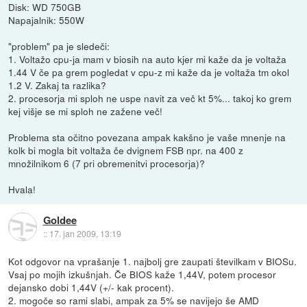
Disk: WD 750GB
Napajalnik: 550W
"problem" pa je sledeči:
1. Voltažo cpu-ja mam v biosih na auto kjer mi kaže da je voltaža
1.44 V če pa grem pogledat v cpu-z mi kaže da je voltaža tm okol
1.2 V. Zakaj ta razlika?
2. procesorja mi sploh ne uspe navit za več kt 5%... takoj ko grem
kej višje se mi sploh ne zažene več!
Problema sta očitno povezana ampak kakšno je vaše mnenje na
kolk bi mogla bit voltaža če dvignem FSB npr. na 400 z
množilnikom 6 (7 pri obremenitvi procesorja)?
Hvala!
Goldee
::
17. jan 2009, 13:19
Kot odgovor na vprašanje 1. najbolj gre zaupati številkam v BIOSu.
Vsaj po mojih izkušnjah. Če BIOS kaže 1,44V, potem procesor
dejansko dobi 1,44V (+/- kak procent).
2. mogoče so rami slabi, ampak za 5% se navijejo še AMD