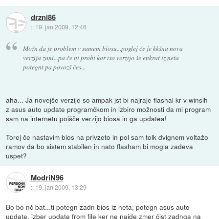
drzni86
::
19. jan 2009, 12:46
Možn da je problem v samem biosu...poglej če je kkšna nova
verzija zuni...pa če ni probi kar iso verzijo še enkrat iz neta
potegnt pa povozš čes...
aha... Ja novejše verzije so ampak jst bi najraje flashal kr v winsih
z asus auto update programčkom in izbiro možnosti da mi program
sam na internetu poišče verzijo biosa in ga updatea!
Torej če nastavim bios na privzeto in pol sam tolk dvignem voltažo
ramov da bo sistem stabilen in nato flasham bi mogla zadeva
uspet?
ModriN96
::
19. jan 2009, 13:29
Bo bo nč bat...ti potegn zadn bios iz neta, potegn asus auto
update, izber update from file ker ne najde zmer čist zadnga na