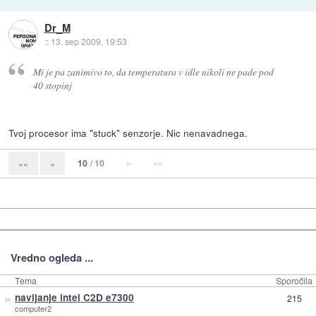
Dr_M
::
13. sep 2009, 19:53
Mi je pa zanimivo to, da temperatura v idle nikoli ne pade pod
40 stopinj
Tvoj procesor ima "stuck" senzorje. Nic nenavadnega.
10
/ 10
»
»»
««
«
Vredno ogleda ...
Tema
Sporočila
»
navijanje intel C2D e7300
215
computer2