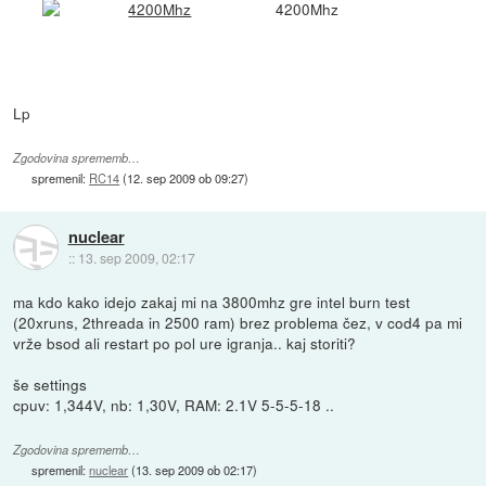
4200Mhz
Lp
Zgodovina sprememb…
spremenil:
RC14
(
12. sep 2009 ob 09:27
)
nuclear
::
13. sep 2009, 02:17
ma kdo kako idejo zakaj mi na 3800mhz gre intel burn test
(20xruns, 2threada in 2500 ram) brez problema čez, v cod4 pa mi
vrže bsod ali restart po pol ure igranja.. kaj storiti?
še settings
cpuv: 1,344V, nb: 1,30V, RAM: 2.1V 5-5-5-18 ..
Zgodovina sprememb…
spremenil:
nuclear
(
13. sep 2009 ob 02:17
)