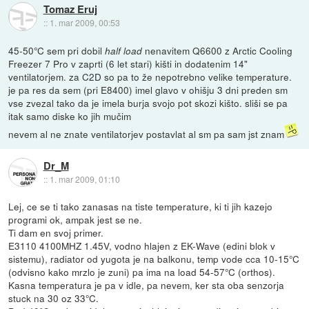
Tomaz Eruj
::
1. mar 2009, 00:53
45-50°C sem pri dobil
nenavitem Q6600 z Arctic Cooling
half load
Freezer 7 Pro v zaprti (6 let stari) kišti in dodatenim 14"
ventilatorjem. za C2D so pa to že nepotrebno velike temperature.
je pa res da sem (pri E8400) imel glavo v ohišju 3 dni preden sm
vse zvezal tako da je imela burja svojo pot skozi kišto. sliši se pa
itak samo diske ko jih mučim
nevem al ne znate ventilatorjev postavlat al sm pa sam jst znam
Dr_M
::
1. mar 2009, 01:10
Lej, ce se ti tako zanasas na tiste temperature, ki ti jih kazejo
programi ok, ampak jest se ne.
Ti dam en svoj primer.
E3110 4100MHZ 1.45V, vodno hlajen z EK-Wave (edini blok v
sistemu), radiator od yugota je na balkonu, temp vode cca 10-15°C
(odvisno kako mrzlo je zuni) pa ima na load 54-57°C (orthos).
Kasna temperatura je pa v idle, pa nevem, ker sta oba senzorja
stuck na 30 oz 33°C.