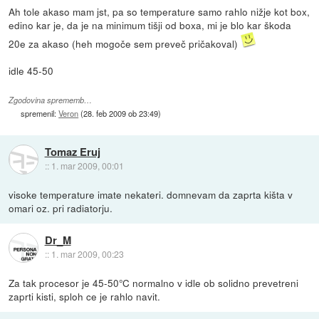
Ah tole akaso mam jst, pa so temperature samo rahlo nižje kot box,
edino kar je, da je na minimum tišji od boxa, mi je blo kar škoda
20e za akaso (heh mogoče sem preveč pričakoval)
idle 45-50
Zgodovina sprememb…
spremenil:
Veron
(
28. feb 2009 ob 23:49
)
Tomaz Eruj
::
1. mar 2009, 00:01
visoke temperature imate nekateri. domnevam da zaprta kišta v
omari oz. pri radiatorju.
Dr_M
::
1. mar 2009, 00:23
Za tak procesor je 45-50°C normalno v idle ob solidno prevetreni
zaprti kisti, sploh ce je rahlo navit.