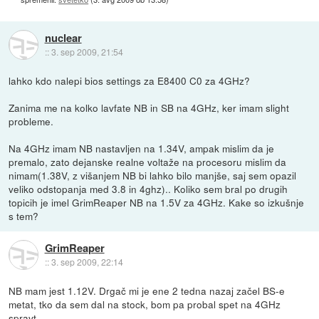
nuclear
::
3. sep 2009, 21:54
lahko kdo nalepi bios settings za E8400 C0 za 4GHz?
Zanima me na kolko lavfate NB in SB na 4GHz, ker imam slight
probleme.
Na 4GHz imam NB nastavljen na 1.34V, ampak mislim da je
premalo, zato dejanske realne voltaže na procesoru mislim da
nimam(1.38V, z višanjem NB bi lahko bilo manjše, saj sem opazil
veliko odstopanja med 3.8 in 4ghz).. Koliko sem bral po drugih
topicih je imel GrimReaper NB na 1.5V za 4GHz. Kake so izkušnje
s tem?
GrimReaper
::
3. sep 2009, 22:14
NB mam jest 1.12V. Drgač mi je ene 2 tedna nazaj začel BS-e
metat, tko da sem dal na stock, bom pa probal spet na 4GHz
spravt.