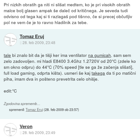
Pri nizkih obratih ga niti ni slišat medtem, ko je pri visokih obratih
malce bolj glasen ampak še daleč od kritičnega. Je seveda tudi
odvisno od tega kaj si ti razlagaš pod tišnno, če si precej občutljiv
pol ne vem če je to ravno hladilnik za tebe.
Tomaz Eruj
::
28. feb 2009, 23:48
tale
bi znalo bit da je tišji ker ima ventilator
na gumicah
. sam sem
zelo zadovoljen. mi hladi E8400 3.4Ghz 1.2720V od 20°C (zdele ko
sm okno odpru) do 44°C (70% speed [tle se ga že začenja slišati],
full load gaming, odprta kišta). usmeri še kaj
takega
da ti po matični
piha, imam dva in pošteno prevetrita celo ohišje.
edit:°C
Zgodovina sprememb…
spremenil:
Tomaz Eruj
(
28. feb 2009 ob 23:57
)
Veron
::
28. feb 2009, 23:49