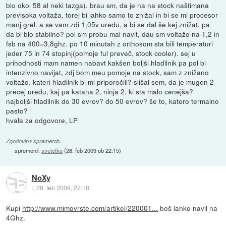
blo okol 58 al neki tazga). brau sm, da je na na stock naštimana
previsoka voltaža, torej bi lahko samo to znižal in bi se mi procesor
manj grel. a se vam zdi 1,05v uredu, a bi se dal še kej znižat, pa
da bi blo stabilno? pol sm probu mal navit, dau sm voltažo na 1,2 in
fsb na 400=3,8ghz. po 10 minutah z orthosom sta bili temperaturi
jeder 75 in 74 stopinj(pomoje ful preveč, stock cooler). sej u
prihodnosti mam namen nabavt kakšen boljši hladilnik pa pol bl
intenzivno navijat, zdj bom meu pomoje na stock, sam z znižano
voltažo. kateri hladilnik bi mi priporočili? slišal sem, da je mugen 2
precej uredu, kaj pa katana 2, ninja 2, ki sta malo cenejša?
najboljši hladilnik do 30 evrov? do 50 evrov? še to, katero termalno
pasto?
hvala za odgovore, LP
Zgodovina sprememb…
spremenil:
svetetko
(
28. feb 2009 ob 22:15
)
NoXy
::
28. feb 2009, 22:18
Kupi
http://www.mimovrste.com/artikel/220001...
boš lahko navil na
4Ghz.