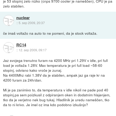
je 53 stopinj zelo nizko (cnps 9700 cooler je nameščen), CPU je pa
zelo stabilen.
nuclear
::
5. sep 2009, 20:37
če imaš voltažo na auto to ne pomeni, da je stock voltaža.
RC14
::
12. sep 2009, 09:17
Jaz svojega trenutno furam na 4200 MHz pri 1.29V v idle, pri full
load je voltaža 1.28V. Max temperatura je pri full load ~58-60
stopinj, odvisno kako vroče je zunaj.
Na 4400Mhz rabi 1.38V da je stabilen, ampak jaz ga raje kr na
4200 furam za 24h/dan.
Mi je pa zanimivo to, da temperatura v idle nikoli ne pade pod 40
stopinj,pa sem poizkusil z odpiranjem oken in dodatnim hlajenjem,
tko da je verjetno nek bug tukaj. Hladilnik je uredu nameščen, tko
da to ni krivo. Je imel oz ima kdo podobno izkušnjo?