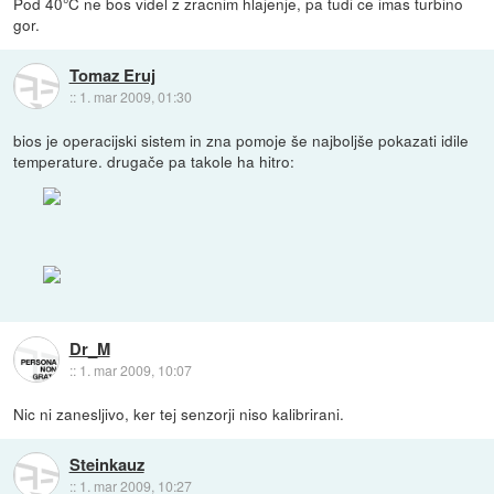
Pod 40°C ne bos videl z zracnim hlajenje, pa tudi ce imas turbino
gor.
Tomaz Eruj
::
1. mar 2009, 01:30
bios je operacijski sistem in zna pomoje še najboljše pokazati idile
temperature. drugače pa takole ha hitro:
Dr_M
::
1. mar 2009, 10:07
Nic ni zanesljivo, ker tej senzorji niso kalibrirani.
Steinkauz
::
1. mar 2009, 10:27