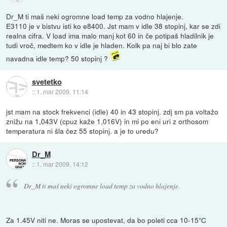
Dr_M ti maš neki ogromne load temp za vodno hlajenje.
E3110 je v bistvu isti ko e8400. Jst mam v idle 38 stopinj, kar se zdi
realna cifra. V load ima malo manj kot 60 in če potipaš hladilnik je
tudi vroč, medtem ko v idle je hladen. Kolk pa naj bi blo zate
navadna idle temp? 50 stopinj ?
svetetko
::
1. mar 2009, 11:14
jst mam na stock frekvenci (idle) 40 in 43 stopinj. zdj sm pa voltažo
znižu na 1,043V (cpuz kaže 1,016V) in mi po eni uri z orthosom
temperatura ni šla čez 55 stopinj. a je to uredu?
Dr_M
::
1. mar 2009, 14:12
Dr_M ti maš neki ogromne load temp za vodno hlajenje.
Za 1.45V niti ne. Moras se upostevat, da bo poleti cca 10-15°C