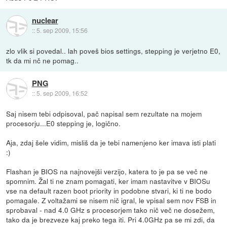
nuclear
::
5. sep 2009, 15:56
zlo vlik si povedal.. lah poveš bios settings, stepping je verjetno E0,
tk da mi nč ne pomag..
PNG
::
5. sep 2009, 16:52
Saj nisem tebi odpisoval, pač napisal sem rezultate na mojem
procesorju...E0 stepping je, logično.
Aja, zdaj šele vidim, misliš da je tebi namenjeno ker imava isti plati
:)
Flashan je BIOS na najnovejši verzijo, katera to je pa se več ne
spomnim. Žal ti ne znam pomagati, ker imam nastavitve v BIOSu
vse na default razen boot priority in podobne stvari, ki ti ne bodo
pomagale. Z voltažami se nisem nič igral, le vpisal sem nov FSB in
sprobaval - nad 4.0 GHz s procesorjem tako nič več ne dosežem,
tako da je brezveze kaj preko tega iti. Pri 4.0GHz pa se mi zdi, da