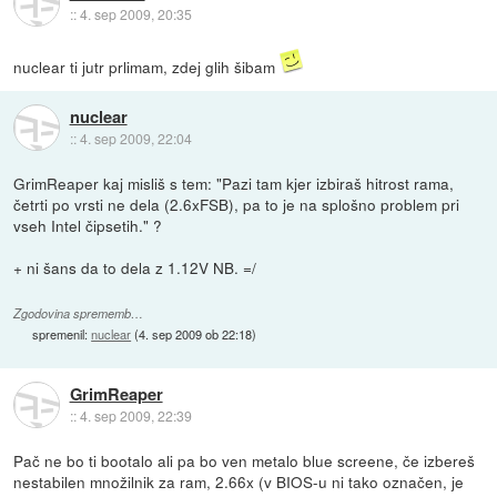
::
4. sep 2009, 20:35
nuclear ti jutr prlimam, zdej glih šibam
nuclear
::
4. sep 2009, 22:04
GrimReaper kaj misliš s tem: "Pazi tam kjer izbiraš hitrost rama,
četrti po vrsti ne dela (2.6xFSB), pa to je na splošno problem pri
vseh Intel čipsetih." ?
+ ni šans da to dela z 1.12V NB. =/
Zgodovina sprememb…
spremenil:
nuclear
(
4. sep 2009 ob 22:18
)
GrimReaper
::
4. sep 2009, 22:39
Pač ne bo ti bootalo ali pa bo ven metalo blue screene, če izbereš
nestabilen množilnik za ram, 2.66x (v BIOS-u ni tako označen, je