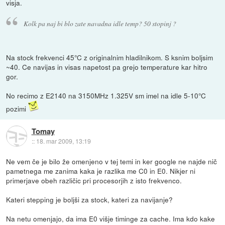
visja.
Kolk pa naj bi blo zate navadna idle temp? 50 stopinj ?
Na stock frekvenci 45°C z originalnim hladilnikom. S ksnim boljsim
~40. Ce navijas in visas napetost pa grejo temperature kar hitro
gor.
No recimo z E2140 na 3150MHz 1.325V sm imel na idle 5-10°C
pozimi
Tomay
::
18. mar 2009, 13:19
Ne vem če je bilo že omenjeno v tej temi in ker google ne najde nič
pametnega me zanima kaka je razlika me C0 in E0. Nikjer ni
primerjave obeh različic pri procesorjih z isto frekvenco.
Kateri stepping je boljši za stock, kateri za navijanje?
Na netu omenjajo, da ima E0 višje timinge za cache. Ima kdo kake