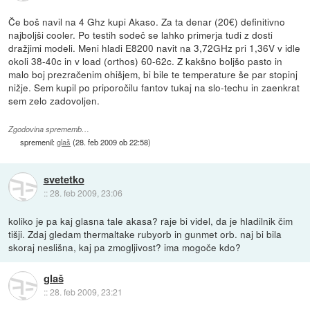
Če boš navil na 4 Ghz kupi Akaso. Za ta denar (20€) definitivno
najboljši cooler. Po testih sodeč se lahko primerja tudi z dosti
dražjimi modeli. Meni hladi E8200 navit na 3,72GHz pri 1,36V v idle
okoli 38-40c in v load (orthos) 60-62c. Z kakšno boljšo pasto in
malo boj prezračenim ohišjem, bi bile te temperature še par stopinj
nižje. Sem kupil po priporočilu fantov tukaj na slo-techu in zaenkrat
sem zelo zadovoljen.
Zgodovina sprememb…
spremenil:
glaš
(
28. feb 2009 ob 22:58
)
svetetko
::
28. feb 2009, 23:06
koliko je pa kaj glasna tale akasa? raje bi videl, da je hladilnik čim
tišji. Zdaj gledam thermaltake rubyorb in gunmet orb. naj bi bila
skoraj neslišna, kaj pa zmogljivost? ima mogoče kdo?
glaš
::
28. feb 2009, 23:21