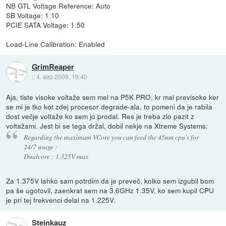
NB GTL Voltage Reference: Auto
SB Voltage: 1.10
PCIE SATA Voltage: 1.50
Load-Line Calibration: Enabled
GrimReaper
::
4. sep 2009, 19:40
Aja, tiste visoke voltaže sem mel na P5K PRO, kr mal previsoke ker
se mi je tko kot zdej procesor degrade-ala, to pomeni da je rabila
dost večje voltaže ko sem jo prodal. Res je treba zlo pazit z
voltažami. Jest bi se tega držal, dobil nekje na Xtreme Systems:
Regarding the maximum VCore you can feed the 45nm cpu's for
24/7 usage :
Dualcore : 1.325V max
Za 1.375V lahko sam potrdim da je preveč, kolko sem izgubil bom
pa še ugotovil, zaenkrat sem na 3.6GHz 1.35V, ko sem kupil CPU
je pri tej frekvenci delal na 1.225V.
Steinkauz