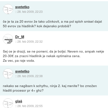
svetetko
::
28. feb 2009, 22:23
če je ta za 20 evrov že tako učinkovit, a ma pol sploh smisel dajat
50 evrov za hladilnik? kok dejansko prdobiš?
Dr_M
::
28. feb 2009, 22:32
Sej ce je drazji, se ne pomeni, da je boljsi. Nevem no, ampak nekje
20-30€ za zracni hladilnik je nekak optimalna cena.
Za vec, pa raje voda.
svetetko
::
28. feb 2009, 22:38
nekako se nagibam k schythu, ninja 2. kaj menite? bo zmožen
hladiti procesor pr 4+ ghz?
glaš
::
28. feb 2009, 22:55