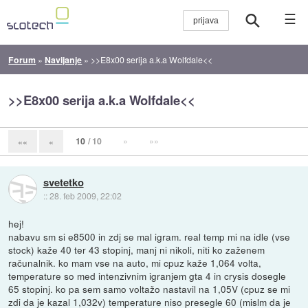
☰
Forum
»
Navijanje
»
>>E8x00 serija a.k.a Wolfdale<<
>>E8x00 serija a.k.a Wolfdale<<
10
/ 10
»
»»
««
«
svetetko
::
28. feb 2009, 22:02
hej!
nabavu sm si e8500 in zdj se mal igram. real temp mi na idle (vse
stock) kaže 40 ter 43 stopinj, manj ni nikoli, niti ko zaženem
računalnik. ko mam vse na auto, mi cpuz kaže 1,064 volta,
temperature so med intenzivnim igranjem gta 4 in crysis dosegle
65 stopinj. ko pa sem samo voltažo nastavil na 1,05V (cpuz se mi
zdi da je kazal 1,032v) temperature niso presegle 60 (mislm da je