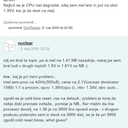
Najbrž se je CPU mal degradal, zdej sem mel leto in pol na okol
1.35V, kar je že dost na meji.
Zgodovina sprememb…
spremenil:
GrimReaper
(
3. sep 2009 ob 22:28
)
nuclear
::
3. sep 2009, 22:28
zdj sm bral ta topic, pa si mel na 1.41 NB nazadnje, nekaj pa sem
bral tudi v drugih topicih 1.5V in 1.61V za NB :)
btw.. kaj je pri meni problem..
imel sem proc na 4GHz(500x8), rame na 2.1V(corsair dominator
1066) 1:1 s procom, cpuv: 1.38V(cpu-z), nbv: 1.34V, sbv: auto...
zgodil se je cold bios reset, vse na default.. problem je torej da
nekje dobi premalo voltaže.. pomoje je NB.. Ker mislim da ima
procesor dovolj, na 1.36 je na 3900 linx opravil svoje.. v drugem
poskusu potem(ko sem iz stock na 3900 dal), se je še pri 3900
zgodil cold reset biosa. what gives?