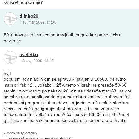
konkretne izkušnje?
tilinho20
::
18. mar 2009, 14:09
E0 je novejsi in ima vec popravljenih bugov, kar pomeni visje
navijanje.
svetetko
::
3. avg 2009, 13:47
hej!
dobu sm nov hladilnik in se spravu k navijanju E8500. trenutno
mam pri fsb 421, voltažo 1,25V. temp v igrah ne preseže 59-60
stopinj, z orthosom po nekako 20 minutah doseže max 63. ne gre
se mi za tako stabilnost da bi prestal obremenitev z orthosom (ali
podobnimi programi) 24 ur, dovolj mi je da je računalnik stabilen
recimo za večurno igranje gta 4. do zdaj je bil. se vam zdijo
temperature ter voltaža v redu? če ima kdo E8500 na približno 4
ghz, me zanima kakšne mate kaj voltaže in temperature. hvala!
Zgodovina sprememb…
spremenil:
svetetko
(
3. avg 2009 ob 13:58
)