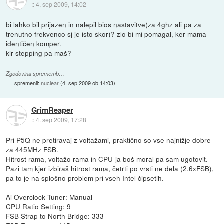
::
4. sep 2009, 14:02
bi lahko bil prijazen in nalepil bios nastavitve(za 4ghz ali pa za
trenutno frekvenco sj je isto skor)? zlo bi mi pomagal, ker mama
identičen komper.
kir stepping pa maš?
Zgodovina sprememb…
spremenil:
nuclear
(
4. sep 2009 ob 14:03
)
GrimReaper
::
4. sep 2009, 17:28
Pri P5Q ne pretiravaj z voltažami, praktično so vse najnižje dobre
za 445MHz FSB.
Hitrost rama, voltažo rama in CPU-ja boš moral pa sam ugotovit.
Pazi tam kjer izbiraš hitrost rama, četrti po vrsti ne dela (2.6xFSB),
pa to je na splošno problem pri vseh Intel čipsetih.
Ai Overclock Tuner: Manual
CPU Ratio Setting: 9
FSB Strap to North Bridge: 333