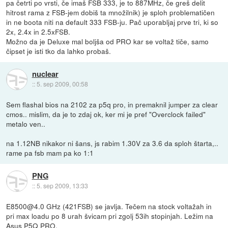
pa četrti po vrsti, če imaš FSB 333, je to 887MHz, če greš delit
hitrost rama z FSB-jem dobiš ta množilnik) je sploh problematičen
in ne boota niti na default 333 FSB-ju. Pač uporabljaj prve tri, ki so
2x, 2.4x in 2.5xFSB.
Možno da je Deluxe mal boljša od PRO kar se voltaž tiče, samo
čipset je isti tko da lahko probaš.
nuclear
::
5. sep 2009, 00:58
Sem flashal bios na 2102 za p5q pro, in premaknil jumper za clear
cmos.. mislim, da je to zdaj ok, ker mi je pref "Overclock failed"
metalo ven..
na 1.12NB nikakor ni šans, js rabim 1.30V za 3.6 da sploh štarta,..
rame pa fsb mam pa ko 1:1
PNG
::
5. sep 2009, 13:33
E8500@4.0 GHz (421FSB) se javlja. Tečem na stock voltažah in
pri max loadu po 8 urah švicam pri zgolj 53ih stopinjah. Ležim na
Asus P5Q PRO.