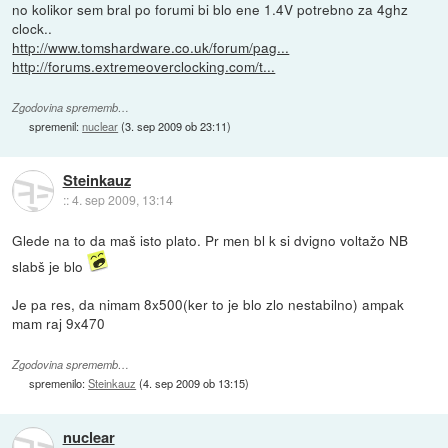
no kolikor sem bral po forumi bi blo ene 1.4V potrebno za 4ghz
clock..
http://www.tomshardware.co.uk/forum/pag...
http://forums.extremeoverclocking.com/t...
Zgodovina sprememb…
spremenil:
nuclear
(
3. sep 2009 ob 23:11
)
Steinkauz
::
4. sep 2009, 13:14
Glede na to da maš isto plato. Pr men bl k si dvigno voltažo NB
slabš je blo
Je pa res, da nimam 8x500(ker to je blo zlo nestabilno) ampak
mam raj 9x470
Zgodovina sprememb…
spremenilo:
Steinkauz
(
4. sep 2009 ob 13:15
)
nuclear