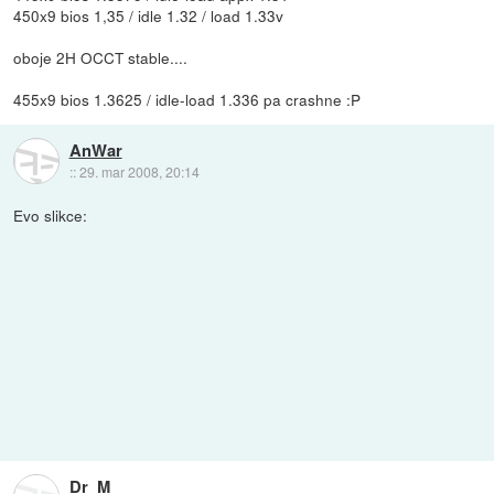
450x9 bios 1,35 / idle 1.32 / load 1.33v
oboje 2H OCCT stable....
455x9 bios 1.3625 / idle-load 1.336 pa crashne :P
AnWar
::
29. mar 2008, 20:14
Evo slikce:
Dr_M