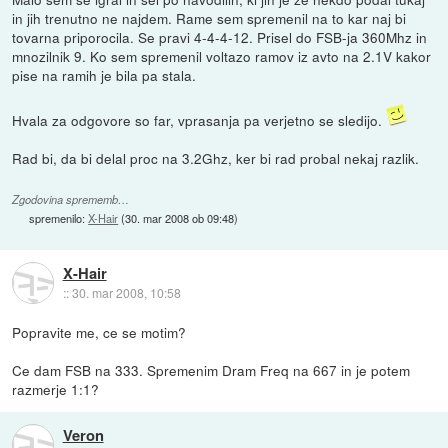
in jih trenutno ne najdem. Rame sem spremenil na to kar naj bi
tovarna priporocila. Se pravi 4-4-4-12. Prisel do FSB-ja 360Mhz in
mnozilnik 9. Ko sem spremenil voltazo ramov iz avto na 2.1V kakor
pise na ramih je bila pa stala.
Hvala za odgovore so far, vprasanja pa verjetno se sledijo.
Rad bi, da bi delal proc na 3.2Ghz, ker bi rad probal nekaj razlik.
Zgodovina sprememb…
spremenilo:
X-Hair
(
30. mar 2008 ob 09:48
)
X-Hair
::
30. mar 2008, 10:58
Popravite me, ce se motim?
Ce dam FSB na 333. Spremenim Dram Freq na 667 in je potem
razmerje 1:1?
Veron