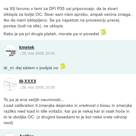
na XS forumu v temi za DFI P35 usi priporocajo, da te stvari
izklopis za boljsi OC. Sicer sam nism sprobu, ampak vecina zmaga,
tko da mam izklopljeno. Se pa napetost na procesorju precej
povisa (tudi na idle), ce uklopis.
Kako je pa pri drugis platah, morate pa vi povedat
kmetek
::
29. mar 2008, 20:30
dr_m: dej sistem v podpis no
M-XXXX
::
29. mar 2008, 20:30
To pa je ena večjih neumnosti...
Load calibration ti zmanjša dejansko in vrednost v biosu in zmanjša
razliko med load in idle voltažo, kar pa je nekaj kar si vsak hoče in
to le zboljša OC. (z drugimi besedami to je kot neke vrste vdroop
mod)