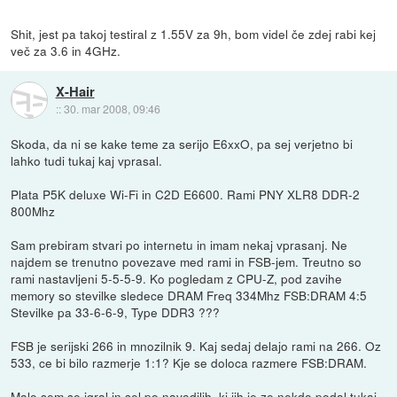
Shit, jest pa takoj testiral z 1.55V za 9h, bom videl če zdej rabi kej
več za 3.6 in 4GHz.
X-Hair
::
30. mar 2008, 09:46
Skoda, da ni se kake teme za serijo E6xxO, pa sej verjetno bi
lahko tudi tukaj kaj vprasal.
Plata P5K deluxe Wi-Fi in C2D E6600. Rami PNY XLR8 DDR-2
800Mhz
Sam prebiram stvari po internetu in imam nekaj vprasanj. Ne
najdem se trenutno povezave med rami in FSB-jem. Treutno so
rami nastavljeni 5-5-5-9. Ko pogledam z CPU-Z, pod zavihe
memory so stevilke sledece DRAM Freq 334Mhz FSB:DRAM 4:5
Stevilke pa 33-6-6-9, Type DDR3 ???
FSB je serijski 266 in mnozilnik 9. Kaj sedaj delajo rami na 266. Oz
533, ce bi bilo razmerje 1:1? Kje se doloca razmere FSB:DRAM.
Malo sem se igral in sel po navodilih, ki jih je ze nekdo podal tukaj