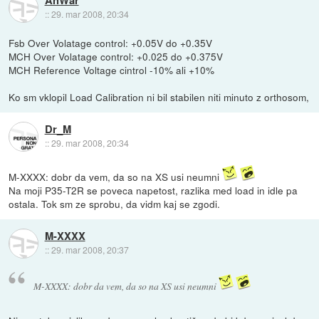
AnWar
::
29. mar 2008, 20:34
Fsb Over Volatage control: +0.05V do +0.35V
MCH Over Volatage control: +0.025 do +0.375V
MCH Reference Voltage cintrol -10% ali +10%
Ko sm vklopil Load Calibration ni bil stabilen niti minuto z orthosom,
Dr_M
::
29. mar 2008, 20:34
M-XXXX: dobr da vem, da so na XS usi neumni
Na moji P35-T2R se poveca napetost, razlika med load in idle pa
ostala. Tok sm ze sprobu, da vidm kaj se zgodi.
M-XXXX
::
29. mar 2008, 20:37
M-XXXX: dobr da vem, da so na XS usi neumni