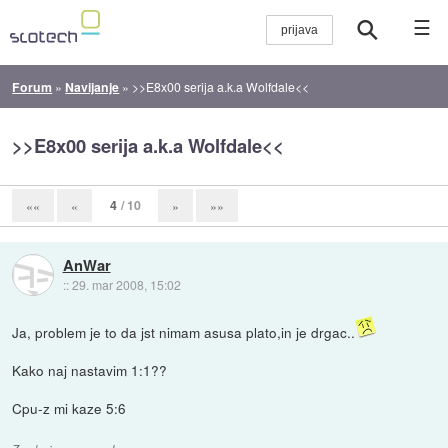
☰
Forum
»
Navijanje
»
>>E8x00 serija a.k.a Wolfdale<<
>>E8x00 serija a.k.a Wolfdale<<
4
/ 10
««
«
»
»»
AnWar
::
29. mar 2008, 15:02
Ja, problem je to da jst nimam asusa plato,in je drgac..
Kako naj nastavim 1:1??
Cpu-z mi kaze 5:6