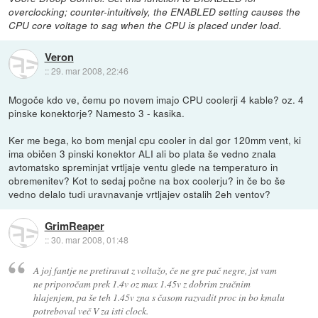
overclocking; counter-intuitively, the ENABLED setting causes the
CPU core voltage to sag when the CPU is placed under load.
Veron
::
29. mar 2008, 22:46
Mogoče kdo ve, čemu po novem imajo CPU coolerji 4 kable? oz. 4
pinske konektorje? Namesto 3 - kasika.
Ker me bega, ko bom menjal cpu cooler in dal gor 120mm vent, ki
ima običen 3 pinski konektor ALI ali bo plata še vedno znala
avtomatsko spreminjat vrtljaje ventu glede na temperaturo in
obremenitev? Kot to sedaj počne na box coolerju? in če bo še
vedno delalo tudi uravnavanje vrtljajev ostalih 2eh ventov?
GrimReaper
::
30. mar 2008, 01:48
A joj fantje ne pretiravat z voltažo, če ne gre pač negre, jst vam
ne priporočam prek 1.4v oz max 1.45v z dobrim zračnim
hlajenjem, pa še teh 1.45v zna s časom razvadit proc in bo kmalu
potreboval več V za isti clock.