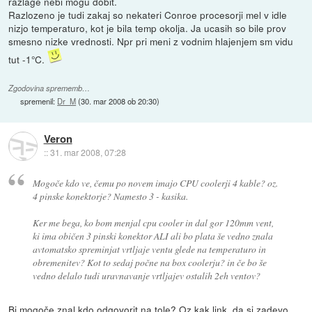
razlage nebi mogu dobit.
Razlozeno je tudi zakaj so nekateri Conroe procesorji mel v idle
nizjo temperaturo, kot je bila temp okolja. Ja ucasih so bile prov
smesno nizke vrednosti. Npr pri meni z vodnim hlajenjem sm vidu
tut -1°C.
Zgodovina sprememb…
spremenil:
Dr_M
(
30. mar 2008 ob 20:30
)
Veron
::
31. mar 2008, 07:28
Mogoče kdo ve, čemu po novem imajo CPU coolerji 4 kable? oz.
4 pinske konektorje? Namesto 3 - kasika.
Ker me bega, ko bom menjal cpu cooler in dal gor 120mm vent,
ki ima običen 3 pinski konektor ALI ali bo plata še vedno znala
avtomatsko spreminjat vrtljaje ventu glede na temperaturo in
obremenitev? Kot to sedaj počne na box coolerju? in če bo še
vedno delalo tudi uravnavanje vrtljajev ostalih 2eh ventov?
Bi mogoče znal kdo odgovorit na tole? Oz kak link, da si zadevo