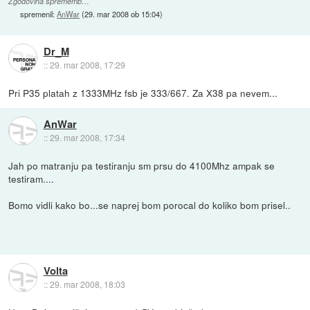
Zgodovina sprememb…
spremenil:
AnWar
(
29. mar 2008 ob 15:04
)
Dr_M
::
29. mar 2008, 17:29
Pri P35 platah z 1333MHz fsb je 333/667. Za X38 pa nevem...
AnWar
::
29. mar 2008, 17:34
Jah po matranju pa testiranju sm prsu do 4100Mhz ampak se
testiram....
Bomo vidli kako bo...se naprej bom porocal do koliko bom prisel..
Volta
::
29. mar 2008, 18:03