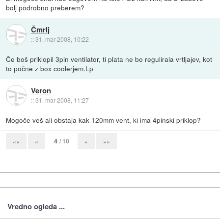
bolj podrobno preberem?
Čmrlj
::
31. mar 2008, 10:22
Če boš priklopil 3pin ventilator, ti plata ne bo regulirala vrtljajev, kot
to počne z box coolerjem.Lp
Veron
::
31. mar 2008, 11:27
Mogoče veš ali obstaja kak 120mm vent, ki ima 4pinski priklop?
4
/ 10
««
«
»
»»
Vredno ogleda ...