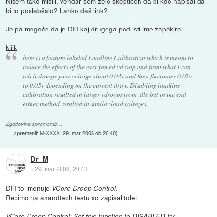
Nisem tako mislil, vendar sem zelo skeptičen da bi kdo napisal da
bi to poslabšalo? Lahko daš link?
Je pa mogoče da je DFI kaj drugega pod isti ime zapakiral...
kliik
here is a feature labeled Loadline Calibration which is meant to
reduce the effects of the ever famed vdroop and from what I can
tell it droops your voltage about 0.03v and then fluctuates 0.02v
to 0.05v depending on the current draw. Disabling loadline
calibration resulted in larger vdroops from idle but in the end
either method resulted in similar load voltages.
Zgodovina sprememb…
spremenil:
M-XXXX
(
29. mar 2008 ob 20:40
)
Dr_M
::
29. mar 2008, 20:43
DFI to imenuje
.
VCore Droop Control
Recimo na anandtech testu so zapisal tole:
VCore Droop Control: Set this function to DISABLED for