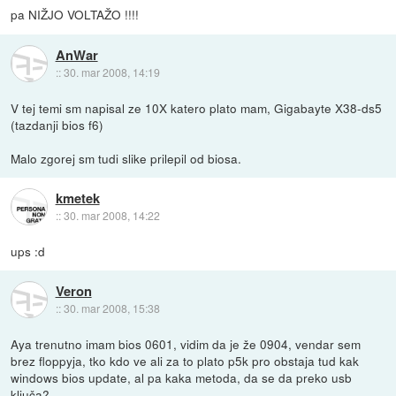
pa NIŽJO VOLTAŽO !!!!
AnWar
::
30. mar 2008, 14:19
V tej temi sm napisal ze 10X katero plato mam, Gigabayte X38-ds5
(tazdanji bios f6)
Malo zgorej sm tudi slike prilepil od biosa.
kmetek
::
30. mar 2008, 14:22
ups :d
Veron
::
30. mar 2008, 15:38
Aya trenutno imam bios 0601, vidim da je že 0904, vendar sem
brez floppyja, tko kdo ve ali za to plato p5k pro obstaja tud kak
windows bios update, al pa kaka metoda, da se da preko usb
ključa?