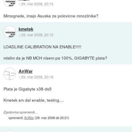
::
29. mar 2008, 20:15
Mimogrede, imajo Asuske ze polovicne mnozilnike?
kmetek
::
29. mar 2008, 20:15
LOADLINE CALIBRATION NA ENABLE!!!!!
mislim da je NB MCH nisem pa 100%, GIGABYTE plata?
AnWar
::
29. mar 2008, 20:16
Plata je Gigabyte x38-ds5
Kmetek sm dal enable, testing....
Zgodovina sprememb…
spremenil:
AnWar
(
29. mar 2008 ob 20:21
)