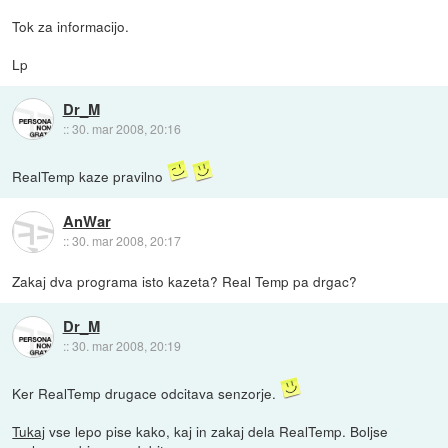
Tok za informacijo.
Lp
Dr_M
::
30. mar 2008, 20:16
RealTemp kaze pravilno
AnWar
::
30. mar 2008, 20:17
Zakaj dva programa isto kazeta? Real Temp pa drgac?
Dr_M
::
30. mar 2008, 20:19
Ker RealTemp drugace odcitava senzorje.
Tukaj
vse lepo pise kako, kaj in zakaj dela RealTemp. Boljse