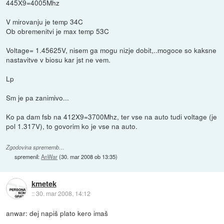
445X9=4005Mhz
V mirovanju je temp 34C
Ob obremenitvi je max temp 53C
Voltage= 1.45625V, nisem ga mogu nizje dobit,..mogoce so kaksne
nastavitve v biosu kar jst ne vem.
Lp
Sm je pa zanimivo...
Ko pa dam fsb na 412X9=3700Mhz, ter vse na auto tudi voltage (je
pol 1.317V), to govorim ko je vse na auto.
Zgodovina sprememb…
spremenil:
AnWar
(
30. mar 2008 ob 13:35
)
kmetek
::
30. mar 2008, 14:12
anwar: dej napiš plato kero imaš