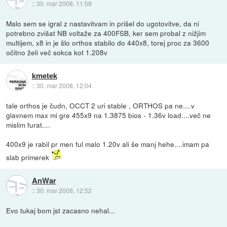
::
30. mar 2008, 11:58
Malo sem se igral z nastavitvam in prišel do ugotovitve, da ni
potrebno zvišat NB voltaže za 400FSB, ker sem probal z nižjim
multijem, x8 in je šlo orthos stabilo do 440x8, torej proc za 3600
očitno želi več sokca kot 1.208v
kmetek
::
30. mar 2008, 12:04
tale orthos je čudn, OCCT 2 uri stable , ORTHOS pa ne....v
glavnem max mi gre 455x9 na 1.3875 bios - 1.36v load....več ne
mislim furat....
400x9 je rabil pr men ful malo 1.20v ali še manj hehe....imam pa
slab primerek
AnWar
::
30. mar 2008, 12:52
Evo tukaj bom jst zacasno nehal...