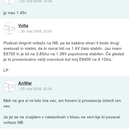
::
29. mar 2008, 19:48
jp max 1.45v
Volta
::
29. mar 2008, 20:00
Poskusi dvigniti voltažo na NB, pa še kakšne stvari ti bodo drugi
svetovali in mislim, da bi moral biti na 1.4V čisto stabiln. Jaz imam
E6750 in je bil na 3.8Ghz na 1.38V popolnoma stabilen. Če gledaš
je to procentualno večji overclock kot tvoj E8400 na 4.1Ghz.
LP
AnWar
::
29. mar 2008, 20:04
Mah ne gre si mi kdo ima vec, sm hocem iz procesorja iztisnit cim
vec.
Ja jst se ne znajdem v nastavitvah v biosu ne vem kje bi povecal
voltazo NB