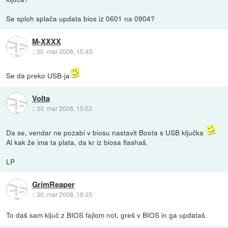
Se sploh splača updata bios iz 0601 na 0904?
M-XXXX
::
30. mar 2008, 15:43
Se da preko USB-ja
Volta
::
30. mar 2008, 15:53
Da se, vendar ne pozabi v biosu nastavit Boota s USB ključka
Al kak že ima ta plata, da kr iz biosa flashaš.
LP
GrimReaper
::
30. mar 2008, 18:35
To daš sam ključ z BIOS fajlom not, greš v BIOS in ga updataš.