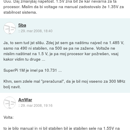
Uuu. Daj zmanjšaj napetost. 1.5V zna bit že kar nevarna za ta
procesor. Mislim da bi voltage na manual zadostovalo že 1.35V za
stabilnost sistema.
Sba
::
29. mar 2008, 18:40
Ja, to sem tud jst slišu. Zdej jst sem ga naštimu največ na 1.485 V,
samo na 490 ni stabilen, na 500 se pa ne zažene. Voltaže ne
mislim naštimat na 1.5 V, je pa moj procesor kar požrešen, vsaj
kakor vidim tu druge ...
SuperPi 1M je imel pa 10.731 ...
Khm, sem zdele mal "preračunal", da je bil moj vseeno za 300 MHz
bolj navit.
AnWar
::
29. mar 2008, 19:16
Volta:
to je bilo manual in ni bil stabilen bil je stabilen sele na 1.55V na