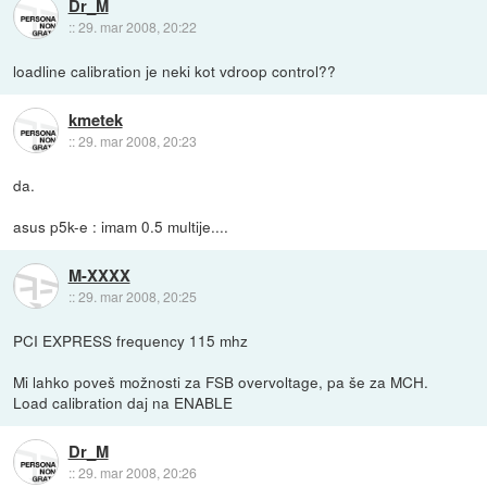
Dr_M
::
29. mar 2008, 20:22
loadline calibration je neki kot vdroop control??
kmetek
::
29. mar 2008, 20:23
da.
asus p5k-e : imam 0.5 multije....
M-XXXX
::
29. mar 2008, 20:25
PCI EXPRESS frequency 115 mhz
Mi lahko poveš možnosti za FSB overvoltage, pa še za MCH.
Load calibration daj na ENABLE
Dr_M
::
29. mar 2008, 20:26