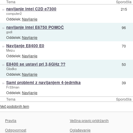
Tema
Sporočila
»
navijanje intel C2D e7300
215
computer2
Oddelek:
Navijanje
»
navijanje intel E6750 POMOČ
96
godi
Oddelek:
Navijanje
»
Navijanje E8400 E0
70
Meizu
Oddelek:
Navijanje
»
E8400 se ustavi pri 3,6GHz ??
50
Glodko
Oddelek:
Navijanje
»
Sami problemi z navijanjem 4-jedrnika
39
Fr33man
Oddelek:
Navijanje
Tema
Sporočila
Več podobnih tem
Pravila
Večina pravic pridržanih
Odgovornost
Oglaševanje