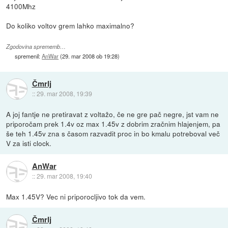
4100Mhz
Do koliko voltov grem lahko maximalno?
Zgodovina sprememb…
spremenil:
AnWar
(
29. mar 2008 ob 19:28
)
Čmrlj
::
29. mar 2008, 19:39
A joj fantje ne pretiravat z voltažo, če ne gre pač negre, jst vam ne
priporočam prek 1.4v oz max 1.45v z dobrim zračnim hlajenjem, pa
še teh 1.45v zna s časom razvadit proc in bo kmalu potreboval več
V za isti clock.
AnWar
::
29. mar 2008, 19:40
Max 1.45V? Vec ni priporocljivo tok da vem.
Čmrlj