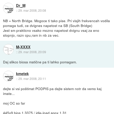
Dr_M
::
29. mar 2008, 20:08
NB = North Bridge. Mogoce ti tako pise. Pri visjih frekvencah vodila
pomaga tudi, ce dvignes napetost na SB (South Bridge)
Jest sm prakticno vsako mozno napetost dvignu vsaj za eno
stopnjo, razn cpu,ram in nb za vec.
M-XXXX
::
29. mar 2008, 20:09
Daj slikco biosa matične pa ti lahko pomagam.
kmetek
::
29. mar 2008, 20:11
dejte si vsi poštimat PODPIS pa dajte sistem notr da vemo kaj
imate...
moj OC so far
445x9 bios 1.3375 / idle-load appx 1.31