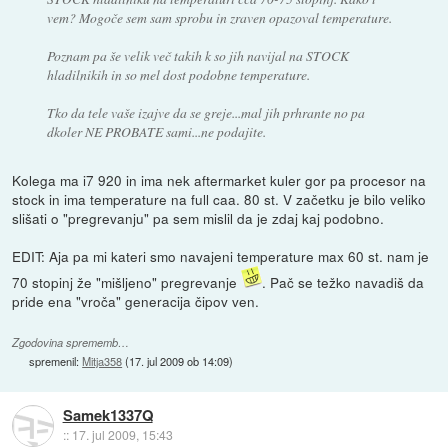
vem? Mogoče sem sam sprobu in zraven opazoval temperature.
Poznam pa še velik več takih k so jih navijal na STOCK
hladilnikih in so mel dost podobne temperature.
Tko da tele vaše izajve da se greje...mal jih prhrante no pa
dkoler NE PROBATE sami...ne podajite.
Kolega ma i7 920 in ima nek aftermarket kuler gor pa procesor na
stock in ima temperature na full caa. 80 st. V začetku je bilo veliko
slišati o "pregrevanju" pa sem mislil da je zdaj kaj podobno.
EDIT: Aja pa mi kateri smo navajeni temperature max 60 st. nam je
70 stopinj že "mišljeno" pregrevanje
. Pač se težko navadiš da
pride ena "vroča" generacija čipov ven.
Zgodovina sprememb…
spremenil:
Mitja358
(
17. jul 2009 ob 14:09
)
Samek1337Q
::
17. jul 2009, 15:43