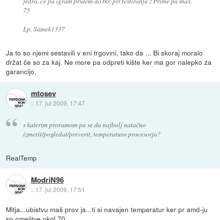
jedra, če pa igram pridem do 60, pri testiranju z Prime pa max.
75
Lp, Samek1337
Ja to so njemi sestavili v eni trgovini, tako da ... Bi skoraj moralo
držat če so za kaj. Ne more pa odpreti kište ker ma gor nalepko za
garancijo.
mtosev
::
17. jul 2009, 17:47
s katerim proramom pa se da najbolj natačno
izmerit/pogledat/preverit, temperaturo procesorja?
RealTemp
ModriN96
::
17. jul 2009, 17:51
Mitja...ubistvu maš prov ja...ti si navajen temperatur ker pr amd-ju
so omejitve okol 70.