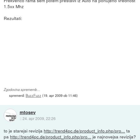
Frekvenco rama sem potem prestavil iz Auto na ponujeno vrednost
1.5xx Mhz
Rezultati:
Zgodovina sprememb…
spremenil:
BuzzFuzz
(
19. apr 2009 ob 11:46
)
mtosev
::
24. apr 2009, 22:26
to je starejsi revizija
http://trend4pc.de/product_info.php/pro...
ta
pa
http://trend4pc.de/product_info.php/pro...
je najnovejsa revizija?