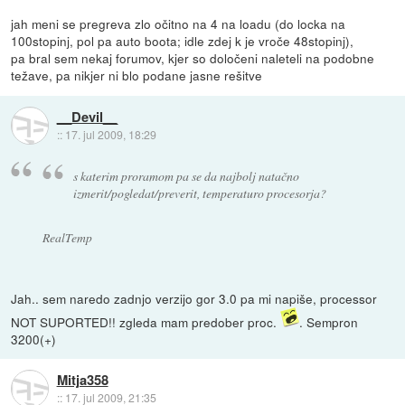
jah meni se pregreva zlo očitno na 4 na loadu (do locka na
100stopinj, pol pa auto boota; idle zdej k je vroče 48stopinj),
pa bral sem nekaj forumov, kjer so določeni naleteli na podobne
težave, pa nikjer ni blo podane jasne rešitve
__Devil__
::
17. jul 2009, 18:29
s katerim proramom pa se da najbolj natačno
izmerit/pogledat/preverit, temperaturo procesorja?
RealTemp
Jah.. sem naredo zadnjo verzijo gor 3.0 pa mi napiše, processor
NOT SUPORTED!! zgleda mam predober proc.
. Sempron
3200(+)
Mitja358
::
17. jul 2009, 21:35