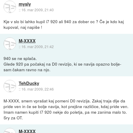
mysly
::
16. mar 2009, 21:40
Kje v slo bi lahko kupil i7 920 ali 940 za dober oc ? Če je kdo kaj
kupoval, naj napiše !
M-XXXX
::
16. mar 2009, 21:42
940 se ne splača.
Glede 920 pa počakaj na D0 revizijo, ki se navija opazno bolje-
sam čakam ravno na njo.
TehDucky
::
16. mar 2009, 22:46
M-XXXX, smem vprašat kaj pomeni D0 revizija. Zakaj traja dlje da
pride ven in če se bolje navija, kot prejšne različice, kdaj pride ven.
Imam namen kupiti I7 920 nekje do poletja, pa me zanima malo to.
Sry za OT.
M-XXXX