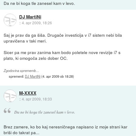
Da ne bi koga tle zanesel kam v levo.
DJ MartiNi
::
4. apr 2009, 18:26
Saj je prav da ga šiša. Drugače investicija v i7 sistem nebi bila
upravičena v taki meri.
Sicer pa me prav zanima kam bodo poletele nove revizije i7 s
plato, ki omogoča zelo dober OC.
Zgodovina sprememb…
spremenil:
DJ MartiNi
(
4. apr 2009 ob 18:28
)
M-XXXX
::
4. apr 2009, 18:33
Da ne bi koga tle zanesel kam v levo.
Brez zamere, ko bo kaj neresničnega napisano iz moje strani kar
briši do takrat pa...