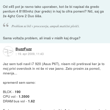
Od x45 pot je ravno tako uporaben, kot če bi napisal da gredo
pentium 4 8180mhz (kar gredo) in kaj ta cifra pomeni? Nič, saj ga
že 4ghz Core 2 Duo šiša.
Problem ni bil v procesorju, ampak matični plošči.
Sama voltaža problem, ali imaš v mislih kaj druga?
BuzzFuzz
::
19. apr 2009, 11:43
Jaz sem tudi navil i7 920 (Asus P6T), nisem nič pretiraval ker je to
moj privi overclock in mi še ni vse jasno. Zato prosim za pomoč,
mnenja...
spremenil sem samo:
BLCK -
190
CPU vol -
1.3500
DRAM bus vol -
1.62