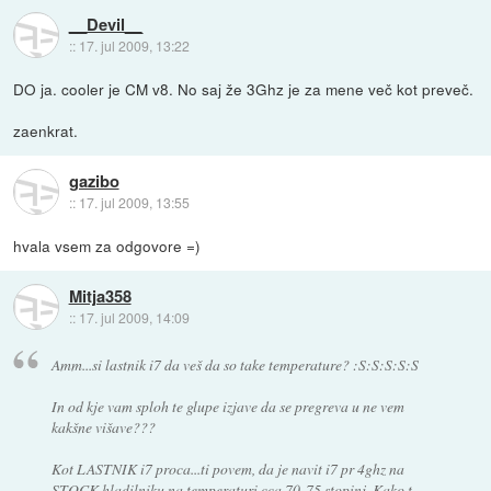
__Devil__
::
17. jul 2009, 13:22
DO ja. cooler je CM v8. No saj že 3Ghz je za mene več kot preveč.
zaenkrat.
gazibo
::
17. jul 2009, 13:55
hvala vsem za odgovore =)
Mitja358
::
17. jul 2009, 14:09
Amm...si lastnik i7 da veš da so take temperature? :S:S:S:S:S
In od kje vam sploh te glupe izjave da se pregreva u ne vem
kakšne višave???
Kot LASTNIK i7 proca...ti povem, da je navit i7 pr 4ghz na
STOCK hladilniku na temperaturi cca 70-75 stopinj. Kako t