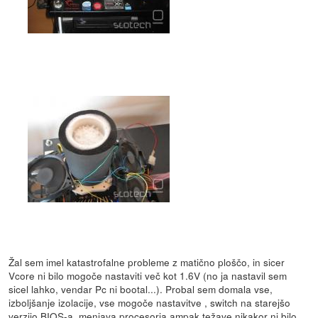
Žal sem imel katastrofalne probleme z matično ploščo, in sicer
Vcore ni bilo mogoče nastaviti več kot 1.6V (no ja nastavil sem
sicel lahko, vendar Pc ni bootal...). Probal sem domala vse,
izboljšanje izolacije, vse mogoče nastavitve , switch na starejšo
verzijo BIOS-a, menjava procesorja ampak težave nikakor ni bilo