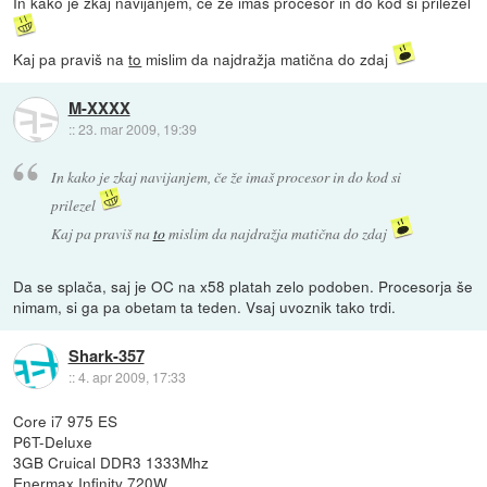
In kako je zkaj navijanjem, če že imaš procesor in do kod si prilezel
Kaj pa praviš na
to
mislim da najdražja matična do zdaj
M-XXXX
::
23. mar 2009, 19:39
In kako je zkaj navijanjem, če že imaš procesor in do kod si
prilezel
Kaj pa praviš na
to
mislim da najdražja matična do zdaj
Da se splača, saj je OC na x58 platah zelo podoben. Procesorja še
nimam, si ga pa obetam ta teden. Vsaj uvoznik tako trdi.
Shark-357
::
4. apr 2009, 17:33
Core i7 975 ES
P6T-Deluxe
3GB Cruical DDR3 1333Mhz
Enermax Infinity 720W