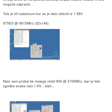
mogoče odpraviti...
Tole je bil maksimum kar se je dalo iztisniti iz 1.58V
975ES @ 4815Mhz (32x146)
Nato sem probal še mojega retail 940 @ 4700Mhz, kjer je bila
zgodba enaka max 1.6V... blah...