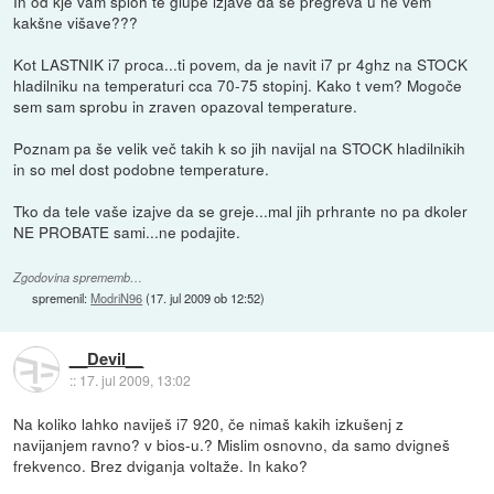
In od kje vam sploh te glupe izjave da se pregreva u ne vem
kakšne višave???
Kot LASTNIK i7 proca...ti povem, da je navit i7 pr 4ghz na STOCK
hladilniku na temperaturi cca 70-75 stopinj. Kako t vem? Mogoče
sem sam sprobu in zraven opazoval temperature.
Poznam pa še velik več takih k so jih navijal na STOCK hladilnikih
in so mel dost podobne temperature.
Tko da tele vaše izajve da se greje...mal jih prhrante no pa dkoler
NE PROBATE sami...ne podajite.
Zgodovina sprememb…
spremenil:
ModriN96
(
17. jul 2009 ob 12:52
)
__Devil__
::
17. jul 2009, 13:02
Na koliko lahko naviješ i7 920, če nimaš kakih izkušenj z
navijanjem ravno? v bios-u.? Mislim osnovno, da samo dvigneš
frekvenco. Brez dviganja voltaže. In kako?