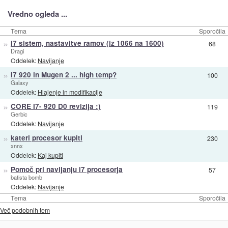
Vredno ogleda ...
Tema
Sporočila
»
I7 sistem, nastavitve ramov (iz 1066 na 1600)
68
Dragi
Oddelek:
Navijanje
»
I7 920 in Mugen 2 ... high temp?
100
Galaxy
Oddelek:
Hlajenje in modifikacije
»
CORE I7- 920 D0 revizija :)
119
Gerbic
Oddelek:
Navijanje
»
kateri procesor kupiti
230
xnnx
Oddelek:
Kaj kupiti
»
Pomoč pri navijanju i7 procesorja
57
batista bomb
Oddelek:
Navijanje
Tema
Sporočila
Več podobnih tem