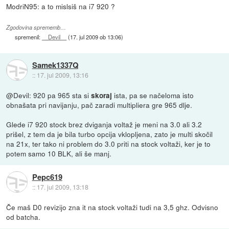
ModriN95: a to mislsiš na i7 920 ?
Zgodovina sprememb…
spremenil:
__Devil__
(
17. jul 2009 ob 13:06
)
Samek1337Q
::
17. jul 2009, 13:16
@Devil: 920 pa 965 sta si
ista, pa se načeloma isto
skoraj
obnašata pri navijanju, pač zaradi multipliera gre 965 dlje.
Glede i7 920 stock brez dviganja voltaž je meni na 3.0 ali 3.2
prišel, z tem da je bila turbo opcija vklopljena, zato je multi skočil
na 21x, ter tako ni problem do 3.0 priti na stock voltaži, ker je to
potem samo 10 BLK, ali še manj.
Pepc619
::
17. jul 2009, 13:18
Če maš D0 revizijo zna it na stock voltaži tudi na 3,5 ghz. Odvisno
od batcha.