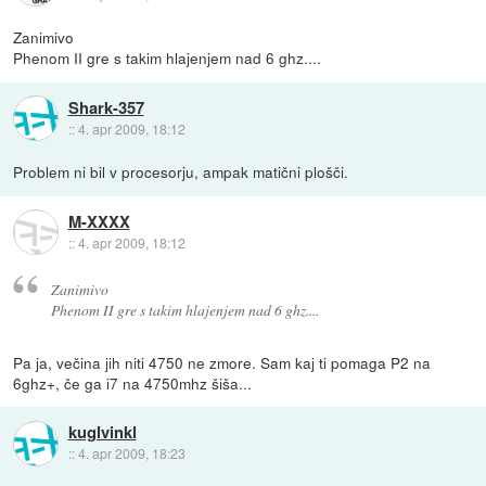
Zanimivo
Phenom II gre s takim hlajenjem nad 6 ghz....
Shark-357
::
4. apr 2009, 18:12
Problem ni bil v procesorju, ampak matični plošči.
M-XXXX
::
4. apr 2009, 18:12
Zanimivo
Phenom II gre s takim hlajenjem nad 6 ghz....
Pa ja, večina jih niti 4750 ne zmore. Sam kaj ti pomaga P2 na
6ghz+, če ga i7 na 4750mhz šiša...
kuglvinkl
::
4. apr 2009, 18:23