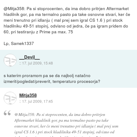
@Mitja358: Pa si stoprocenten, da ima dobro pritrjen Aftermarket
hladilnik gor, pa ma termalno pasto pa take osnovne stvari, ker če
meni trenutno pri idlanju ( mal prej sem igral CS 1.6 ) pri stock
hladilniku 49-51 stopinj, odvisno od jedra, če pa igram pridem do
60, pri testiranju z Prime pa max. 75
Lp, Samek1337
__Devil__
::
17. jul 2009, 15:48
s katerim proramom pa se da najbolj natačno
izmerit/pogledat/preverit, temperaturo procesorja?
Mitja358
::
17. jul 2009, 17:45
@Mitja358: Pa si stoprocenten, da ima dobro pritrjen
Aftermarket hladilnik gor, pa ma termalno pasto pa take
osnovne stvari, ker če meni trenutno pri idlanju ( mal prej sem
igral CS 1.6 ) pri stock hladilniku 49-51 stopinj, odvisno od