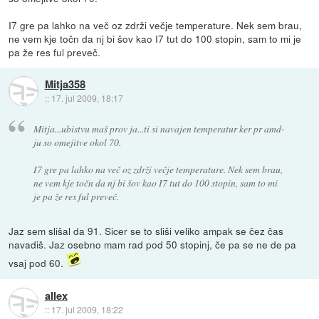
I7 gre pa lahko na več oz zdrži večje temperature. Nek sem brau,
ne vem kje točn da nj bi šov kao I7 tut do 100 stopin, sam to mi je
pa že res ful preveč.
Mitja358
::
17. jul 2009, 18:17
Mitja...ubistvu maš prov ja...ti si navajen temperatur ker pr amd-
ju so omejitve okol 70.
I7 gre pa lahko na več oz zdrži večje temperature. Nek sem brau,
ne vem kje točn da nj bi šov kao I7 tut do 100 stopin, sam to mi
je pa že res ful preveč.
Jaz sem slišal da 91. Sicer se to sliši veliko ampak se čez čas
navadiš. Jaz osebno mam rad pod 50 stopinj, če pa se ne de pa
vsaj pod 60.
allex
::
17. jul 2009, 18:22