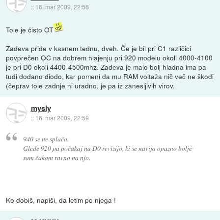
::
16. mar 2009, 22:56
Tole je čisto OT
Zadeva pride v kasnem tednu, dveh. Če je bil pri C1 različici
povprečen OC na dobrem hlajenju pri 920 modelu okoli 4000-4100
je pri D0 okoli 4400-4500mhz. Zadeva je malo bolj hladna ima pa
tudi dodano diodo, kar pomeni da mu RAM voltaža nič več ne škodi
(čeprav tole zadnje ni uradno, je pa iz zanesljivih virov.
mysly
::
16. mar 2009, 22:59
940 se ne splača.
Glede 920 pa počakaj na D0 revizijo, ki se navija opazno bolje-
sam čakam ravno na njo.
Ko dobiš, napiši, da letim po njega !