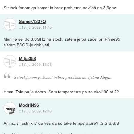
S stock fanom ga komot in brez problema naviješ na 3,6ghz.
Samek1337Q
::
17. jul 2009, 11:45
Meni je šel do 3,8GHz na stock, zatem je pa začel pri Prime95
sistem BSOD-je dobivati.
Mitja358
::
17. jul 2009, 12:03
S stock fanom ga komot in brez problema naviješ na 3,6ghz.
Hmm. Tole pa je dobro. Sam temperature pa so okoli 90 st.??
ModriN96
::
17. jul 2009, 12:48
Amm...si lastnik i7 da veš da so take temperature? :S:S:S:S:S