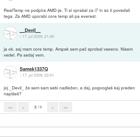
RealTemp ne podpira AMD-je. Ti si vprašal za i7 in so ti povedali
tega. Za AMD uporabi core temp ali pa everest.
__Devil__
::
17. jul 2009, 21:46
ja ok. saj mam core temp. Ampak sem pač sprobal vseeno. Nisem
vedel. Pa sedaj vem.
Samek1337Q
::
17. jul 2009, 22:41
joj _Devil_ že sem sam sebi nadležen, a daj, pogooglaš kaj preden
napišeš?
2
/ 9
««
«
»
»»