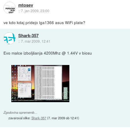
mtosev
::
7. jan 2009, 23:00
ve kdo kdaj pridejo lga1366 asus WiFi plate?
Shark-357
::
7. mar 2009, 12:41
Evo malce izboljšanja 4200Mhz @ 1.44V v biosu
Zgodovina sprememb…
zavaroval slike:
Shark-357
(
7. mar 2009 ob 12:41
)