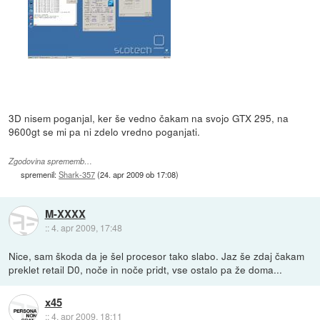
3D nisem poganjal, ker še vedno čakam na svojo GTX 295, na
9600gt se mi pa ni zdelo vredno poganjati.
Zgodovina sprememb…
spremenil:
Shark-357
(
24. apr 2009 ob 17:08
)
M-XXXX
::
4. apr 2009, 17:48
Nice, sam škoda da je šel procesor tako slabo. Jaz še zdaj čakam
preklet retail D0, noče in noče pridt, vse ostalo pa že doma...
x45
::
4. apr 2009, 18:11