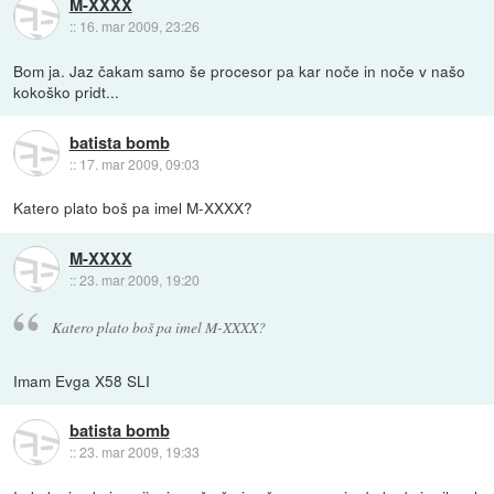
M-XXXX
::
16. mar 2009, 23:26
Bom ja. Jaz čakam samo še procesor pa kar noče in noče v našo
kokoško pridt...
batista bomb
::
17. mar 2009, 09:03
Katero plato boš pa imel M-XXXX?
M-XXXX
::
23. mar 2009, 19:20
Katero plato boš pa imel M-XXXX?
Imam Evga X58 SLI
batista bomb
::
23. mar 2009, 19:33