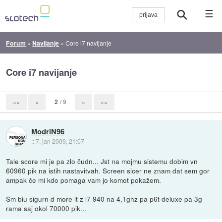
☰
Forum
»
Navijanje
»
Core i7 navijanje
Core i7 navijanje
2
/ 9
««
«
»
»»
ModriN96
::
7. jan 2009, 21:07
Tale score mi je pa zlo čudn... Jst na mojmu sistemu dobim vn
60960 pik na istih nastavitvah. Screen sicer ne znam dat sem gor
ampak če mi kdo pomaga vam jo komot pokažem.
Sm biu sigurn d more it z i7 940 na 4,1ghz pa p6t deluxe pa 3g
rama saj okol 70000 pik...