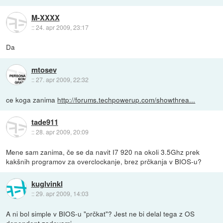
M-XXXX
::
24. apr 2009, 23:17
Da
mtosev
::
27. apr 2009, 22:32
ce koga zanima
http://forums.techpowerup.com/showthrea...
tade911
::
28. apr 2009, 20:09
Mene sam zanima, če se da navit I7 920 na okoli 3.5Ghz prek
kakšnih programov za overclockanje, brez prčkanja v BIOS-u?
kuglvinkl
::
29. apr 2009, 14:03
A ni bol simple v BIOS-u "prčkat"? Jest ne bi delal tega z OS
dependent zadevami...