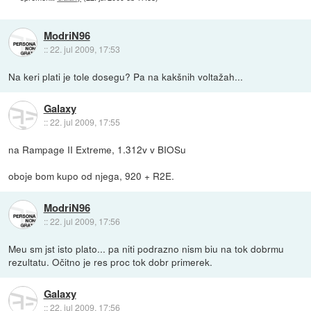
ModriN96
::
22. jul 2009, 17:53
Na keri plati je tole dosegu? Pa na kakšnih voltažah...
Galaxy
::
22. jul 2009, 17:55
na Rampage II Extreme, 1.312v v BIOSu
oboje bom kupo od njega, 920 + R2E.
ModriN96
::
22. jul 2009, 17:56
Meu sm jst isto plato... pa niti podrazno nism biu na tok dobrmu
rezultatu. Očitno je res proc tok dobr primerek.
Galaxy
::
22. jul 2009, 17:56