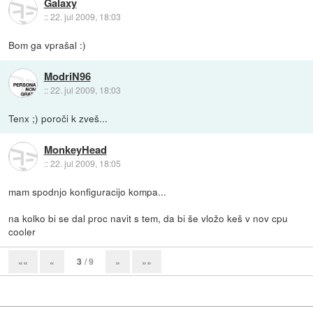
Galaxy
::
22. jul 2009, 18:03
Bom ga vprašal :)
ModriN96
::
22. jul 2009, 18:03
Tenx ;) poroči k zveš...
MonkeyHead
::
22. jul 2009, 18:05
mam spodnjo konfiguracijo kompa...
na kolko bi se dal proc navit s tem, da bi še vložo keš v nov cpu
cooler
3
/ 9
««
«
»
»»