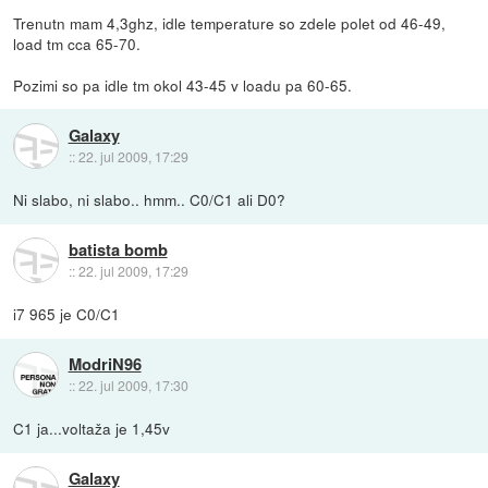
Trenutn mam 4,3ghz, idle temperature so zdele polet od 46-49,
load tm cca 65-70.
Pozimi so pa idle tm okol 43-45 v loadu pa 60-65.
Galaxy
::
22. jul 2009, 17:29
Ni slabo, ni slabo.. hmm.. C0/C1 ali D0?
batista bomb
::
22. jul 2009, 17:29
i7 965 je C0/C1
ModriN96
::
22. jul 2009, 17:30
C1 ja...voltaža je 1,45v
Galaxy