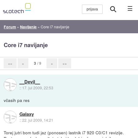
☰
Forum
»
Navijanje
»
Core i7 navijanje
Core i7 navijanje
3
/ 9
««
«
»
»»
__Devil__
::
17. jul 2009, 22:53
včasih pa res
Galaxy
::
22. jul 2009, 14:21
Torej jutri bom tudi jaz (ponosen) lastnik i7 920 C0/C1 revizije.