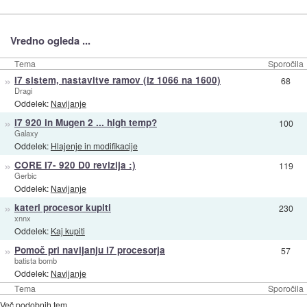
Vredno ogleda ...
Tema
Sporočila
»
I7 sistem, nastavitve ramov (iz 1066 na 1600)
68
Dragi
Oddelek:
Navijanje
»
I7 920 in Mugen 2 ... high temp?
100
Galaxy
Oddelek:
Hlajenje in modifikacije
»
CORE I7- 920 D0 revizija :)
119
Gerbic
Oddelek:
Navijanje
»
kateri procesor kupiti
230
xnnx
Oddelek:
Kaj kupiti
»
Pomoč pri navijanju i7 procesorja
57
batista bomb
Oddelek:
Navijanje
Tema
Sporočila
Več podobnih tem