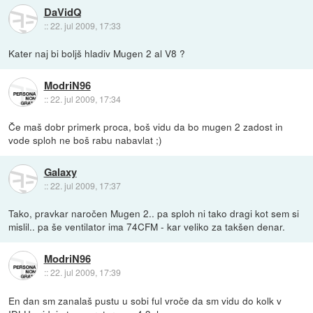
DaVidQ
::
22. jul 2009, 17:33
Kater naj bi boljš hladiv Mugen 2 al V8 ?
ModriN96
::
22. jul 2009, 17:34
Če maš dobr primerk proca, boš vidu da bo mugen 2 zadost in
vode sploh ne boš rabu nabavlat ;)
Galaxy
::
22. jul 2009, 17:37
Tako, pravkar naročen Mugen 2.. pa sploh ni tako dragi kot sem si
mislil.. pa še ventilator ima 74CFM - kar veliko za takšen denar.
ModriN96
::
22. jul 2009, 17:39
En dan sm zanalaš pustu u sobi ful vroče da sm vidu do kolk v