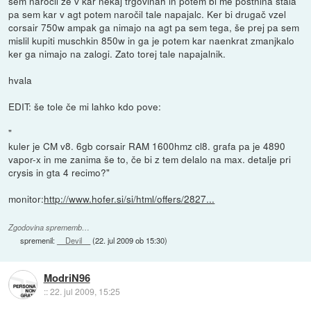
sem naročil že v kar nekaj trgovinah in potem bi me poštnina stala
pa sem kar v agt potem naročil tale napajalc. Ker bi drugač vzel
corsair 750w ampak ga nimajo na agt pa sem tega, še prej pa sem
mislil kupiti muschkin 850w in ga je potem kar naenkrat zmanjkalo
ker ga nimajo na zalogi. Zato torej tale napajalnik.
hvala
EDIT: še tole če mi lahko kdo pove:
"
kuler je CM v8. 6gb corsair RAM 1600hmz cl8. grafa pa je 4890
vapor-x in me zanima še to, če bi z tem delalo na max. detalje pri
crysis in gta 4 recimo?"
monitor:
http://www.hofer.si/si/html/offers/2827...
Zgodovina sprememb…
spremenil:
__Devil__
(
22. jul 2009 ob 15:30
)
ModriN96
::
22. jul 2009, 15:25