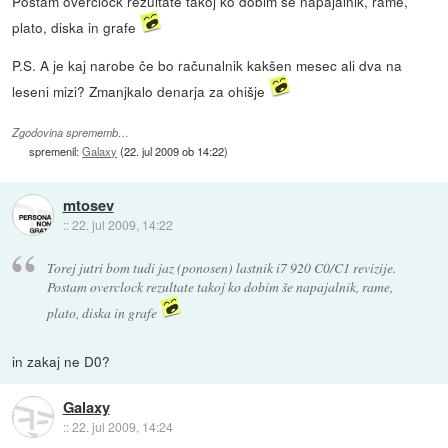
Postam overclock rezultate takoj ko dobim še napajalnik, rame,
plato, diska in grafe
P.S. A je kaj narobe če bo računalnik kakšen mesec ali dva na
leseni mizi? Zmanjkalo denarja za ohišje
Zgodovina sprememb…
spremenil:
Galaxy
(
22. jul 2009 ob 14:22
)
mtosev
::
22. jul 2009, 14:22
Torej jutri bom tudi jaz (ponosen) lastnik i7 920 C0/C1 revizije.
Postam overclock rezultate takoj ko dobim še napajalnik, rame,
plato, diska in grafe
in zakaj ne D0?
Galaxy
::
22. jul 2009, 14:24