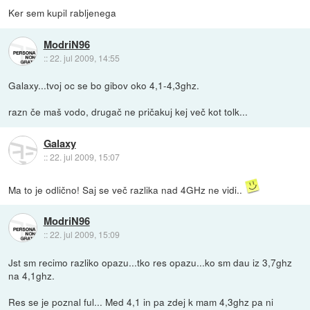
Ker sem kupil rabljenega
ModriN96
::
22. jul 2009, 14:55
Galaxy...tvoj oc se bo gibov oko 4,1-4,3ghz.
razn če maš vodo, drugač ne pričakuj kej več kot tolk...
Galaxy
::
22. jul 2009, 15:07
Ma to je odlično! Saj se več razlika nad 4GHz ne vidi..
ModriN96
::
22. jul 2009, 15:09
Jst sm recimo razliko opazu...tko res opazu...ko sm dau iz 3,7ghz
na 4,1ghz.
Res se je poznal ful... Med 4,1 in pa zdej k mam 4,3ghz pa ni