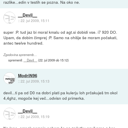
razlike...edin v testih se pozna. Na oko ne.
__Devil__
::
22. jul 2009, 15:11
super :P. tud jaz bi moral kmalu od agt.si dobidi vse. i7 920 DO.
Upam, da dobim čimprej :P. Samo na ohišje še moram počakati,
antec twelve hundred.
Zgodovina sprememb…
spremenil:
__Devil__
(
22. jul 2009 ob 15:12
)
ModriN96
::
22. jul 2009, 15:13
devil...ti pa od D0 na dobri plati pa kulerju loh prčakuješ tm okol
4,4ghz, mogoče kej več...odvisn od primerka.
__Devil__
::
22. jul 2009, 15:19
No lepo. ampak pomoje nebom še na začetku navil proc-a ker