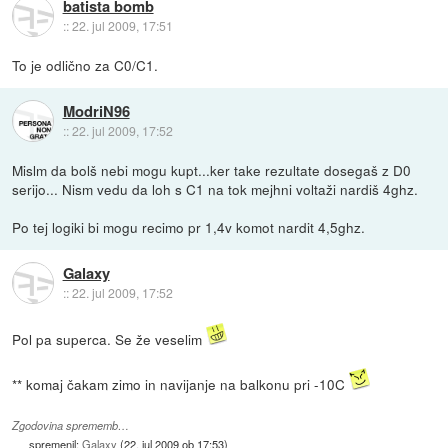
batista bomb
::
22. jul 2009, 17:51
To je odlično za C0/C1.
ModriN96
::
22. jul 2009, 17:52
Mislm da bolš nebi mogu kupt...ker take rezultate dosegaš z D0
serijo... Nism vedu da loh s C1 na tok mejhni voltaži nardiš 4ghz.
Po tej logiki bi mogu recimo pr 1,4v komot nardit 4,5ghz.
Galaxy
::
22. jul 2009, 17:52
Pol pa superca. Se že veselim
** komaj čakam zimo in navijanje na balkonu pri -10C
Zgodovina sprememb…
spremenil:
Galaxy
(
22. jul 2009 ob 17:53
)