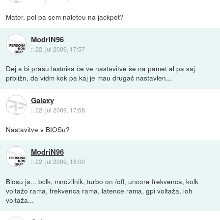
Mater, pol pa sem naleteu na jackpot?
ModriN96
::
22. jul 2009, 17:57
Dej a bi prašu lastnika če ve nastavitve še na pamet al pa saj
prbližn, da vidm kok pa kaj je mau drugač nastavlen...
Galaxy
::
22. jul 2009, 17:58
Nastavitve v BIOSu?
ModriN96
::
22. jul 2009, 18:00
Biosu ja... bclk, množilnik, turbo on /off, uncore frekvenca, kolk
voltažo rama, frekvenca rama, latence rama, gpi voltaža, ioh
voltaža...