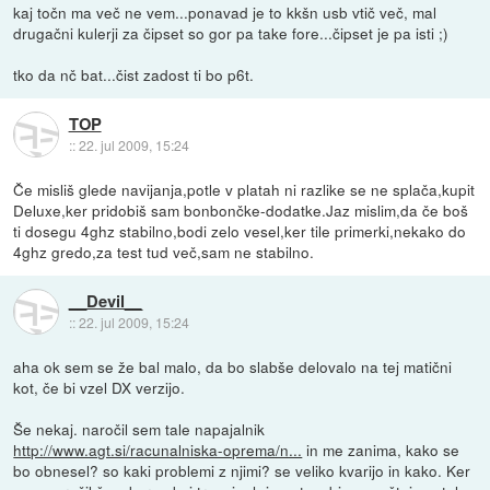
kaj točn ma več ne vem...ponavad je to kkšn usb vtič več, mal
drugačni kulerji za čipset so gor pa take fore...čipset je pa isti ;)
tko da nč bat...čist zadost ti bo p6t.
TOP
::
22. jul 2009, 15:24
Če misliš glede navijanja,potle v platah ni razlike se ne splača,kupit
Deluxe,ker pridobiš sam bonbončke-dodatke.Jaz mislim,da če boš
ti dosegu 4ghz stabilno,bodi zelo vesel,ker tile primerki,nekako do
4ghz gredo,za test tud več,sam ne stabilno.
__Devil__
::
22. jul 2009, 15:24
aha ok sem se že bal malo, da bo slabše delovalo na tej matični
kot, če bi vzel DX verzijo.
Še nekaj. naročil sem tale napajalnik
http://www.agt.si/racunalniska-oprema/n...
in me zanima, kako se
bo obnesel? so kaki problemi z njimi? se veliko kvarijo in kako. Ker