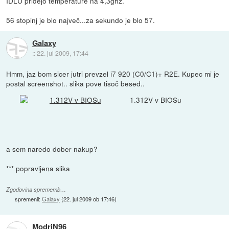
IDLU pridejo temperature na 4,3ghz.
56 stopinj je blo največ...za sekundo je blo 57.
Galaxy
::
22. jul 2009, 17:44
Hmm, jaz bom sicer jutri prevzel i7 920 (C0/C1)+ R2E. Kupec mi je
postal screenshot.. slika pove tisoč besed..
1.312V v BIOSu
a sem naredo dober nakup?
*** popravljena slika
Zgodovina sprememb…
spremenil:
Galaxy
(
22. jul 2009 ob 17:46
)
ModriN96