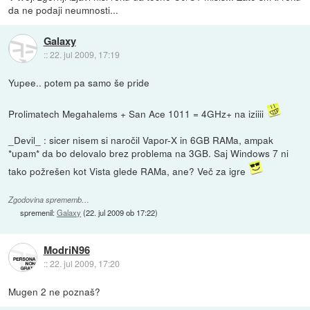
da ne podaji neumnosti...
Galaxy
::
22. jul 2009, 17:19
Yupee.. potem pa samo še pride
Prolimatech Megahalems + San Ace 1011 = 4GHz+ na iziiii
_Devil_ : sicer nisem si naročil Vapor-X in 6GB RAMa, ampak
*upam* da bo delovalo brez problema na 3GB. Saj Windows 7 ni
tako požrešen kot Vista glede RAMa, ane? Več za igre
Zgodovina sprememb…
spremenil:
Galaxy
(
22. jul 2009 ob 17:22
)
ModriN96
::
22. jul 2009, 17:20
Mugen 2 ne poznaš?