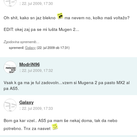
::
22. jul 2009, 17:30
Oh shit, kako sn jaz blekno
ma nevem no, kolko maš voltažo?
EDIT: okej zaj pa se mi lušta Mugen 2...
Zgodovina sprememb…
spremenil:
Galaxy
(
22. jul 2009 ob 17:31
)
ModriN96
::
22. jul 2009, 17:32
Vsak k ga ma je ful zadovoln...vzem si Mugena 2 pa pasto MX2 al
pa AS5.
Galaxy
::
22. jul 2009, 17:33
Bom ga kar vzel.. AS5 pa mam še nekaj doma, tak da nebo
potrebno. Tnx za nasvet