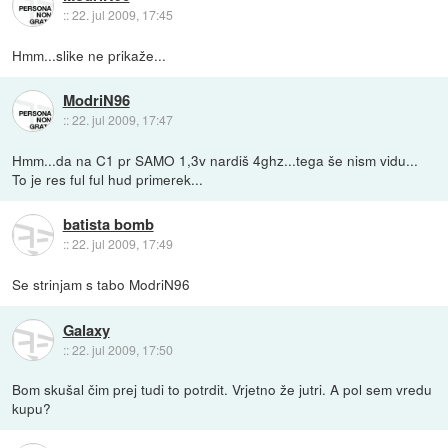
::
22. jul 2009, 17:45
Hmm...slike ne prikaže...
ModriN96
::
22. jul 2009, 17:47
Hmm...da na C1 pr SAMO 1,3v nardiš 4ghz...tega še nism vidu...
To je res ful ful hud primerek...
batista bomb
::
22. jul 2009, 17:49
Se strinjam s tabo ModriN96
Galaxy
::
22. jul 2009, 17:50
Bom skušal čim prej tudi to potrdit. Vrjetno že jutri. A pol sem vredu
kupu?