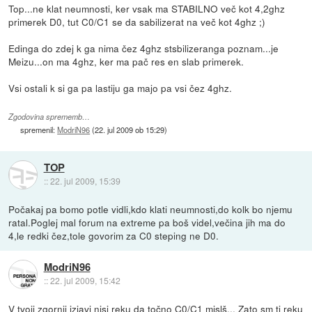
Top...ne klat neumnosti, ker vsak ma STABILNO več kot 4,2ghz
primerek D0, tut C0/C1 se da sabilizerat na več kot 4ghz ;)
Edinga do zdej k ga nima čez 4ghz stsbilizeranga poznam...je
Meizu...on ma 4ghz, ker ma pač res en slab primerek.
Vsi ostali k si ga pa lastiju ga majo pa vsi čez 4ghz.
Zgodovina sprememb…
spremenil:
ModriN96
(
22. jul 2009 ob 15:29
)
TOP
::
22. jul 2009, 15:39
Počakaj pa bomo potle vidli,kdo klati neumnosti,do kolk bo njemu
ratal.Poglej mal forum na extreme pa boš videl,večina jih ma do
4,le redki čez,tole govorim za C0 steping ne D0.
ModriN96
::
22. jul 2009, 15:42
V tvoji zgornji izjavi nisi reku da točno C0/C1 mislš... Zato sm ti reku