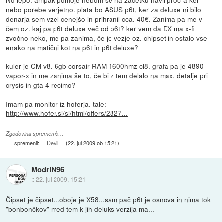
nebo porebe verjetno. plata bo ASUS p6t, ker za deluxe ni bilo
denarja sem vzel cenejšo in prihranil cca. 40€. Zanima pa me v
čem oz. kaj pa p6t deluxe več od p6t? ker vem da DX ma x-fi
zvočno neko, me pa zanima, če je vezje oz. chipset in ostalo vse
enako na matični kot na p6t in p6t deluxe?
kuler je CM v8. 6gb corsair RAM 1600hmz cl8. grafa pa je 4890
vapor-x in me zanima še to, če bi z tem delalo na max. detalje pri
crysis in gta 4 recimo?
Imam pa monitor iz hoferja. tale:
http://www.hofer.si/si/html/offers/2827...
Zgodovina sprememb…
spremenil:
__Devil__
(
22. jul 2009 ob 15:21
)
ModriN96
::
22. jul 2009, 15:21
Čipset je čipset...oboje je X58...sam pač p6t je osnova in nima tok
"bonbončkov" med tem k jih deluks verzija ma...