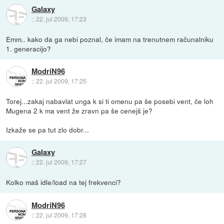
Galaxy
::
22. jul 2009, 17:23
Emm.. kako da ga nebi poznal, če imam na trenutnem računalniku
1. generacijo?
ModriN96
::
22. jul 2009, 17:25
Torej...zakaj nabavlat unga k si ti omenu pa še posebi vent, če loh
Mugena 2 k ma vent že zravn pa še cenejš je?
Izkaže se pa tut zlo dobr...
Galaxy
::
22. jul 2009, 17:27
Kolko maš idle/load na tej frekvenci?
ModriN96
::
22. jul 2009, 17:28