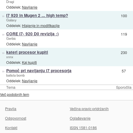
Dragi
Oddelek:
Navijanje
»
I7 920 in Mugen 2 ... high temp?
100
Galaxy
Oddelek:
Hlajenje in modifikacije
»
CORE I7- 920 D0 revizija :)
119
Gerbic
Oddelek:
Navijanje
»
kateri procesor kupiti
230
xnnx
Oddelek:
Kaj kupiti
»
Pomoč pri navijanju i7 procesorja
57
batista bomb
Oddelek:
Navijanje
Tema
Sporočila
Več podobnih tem
Pravila
Večina pravic pridržanih
Odgovornost
Oglaševanje
Kontakt
ISSN 1581-0186