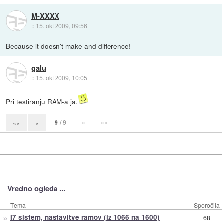
M-XXXX
::
15. okt 2009, 09:56
Because it doesn't make and difference!
galu
::
15. okt 2009, 10:05
Pri testiranju RAM-a ja.
9
/ 9
»
»»
««
«
Vredno ogleda ...
Tema
Sporočila
»
I7 sistem, nastavitve ramov (iz 1066 na 1600)
68