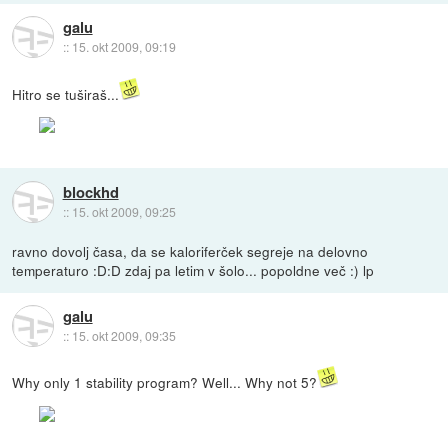
galu
::
15. okt 2009, 09:19
Hitro se tuširaš...
blockhd
::
15. okt 2009, 09:25
ravno dovolj časa, da se kaloriferček segreje na delovno
temperaturo :D:D zdaj pa letim v šolo... popoldne več :) lp
galu
::
15. okt 2009, 09:35
Why only 1 stability program? Well... Why not 5?