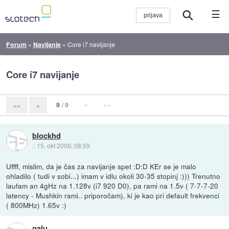
☰
Forum
»
Navijanje
»
Core i7 navijanje
Core i7 navijanje
9
/ 9
»
»»
««
«
blockhd
::
15. okt 2009, 08:59
Uffff, mislim, da je čas za navijanje spet :D:D KEr se je malo
ohladilo ( tudi v sobi...) imam v idlu okoli 30-35 stopinj :))) Trenutno
laufam an 4gHz na 1.128v (i7 920 D0), pa rami na 1.5v ( 7-7-7-20
latency - Mushkin rami.. priporočam), ki je kao pri default frekvenci
( 800MHz) 1.65v :)
galu