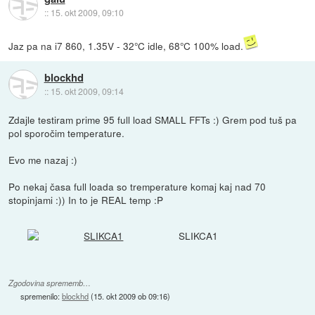
::
15. okt 2009, 09:10
Jaz pa na i7 860, 1.35V - 32°C idle, 68°C 100% load.
blockhd
::
15. okt 2009, 09:14
Zdajle testiram prime 95 full load SMALL FFTs :) Grem pod tuš pa
pol sporočim temperature.
Evo me nazaj :)
Po nekaj časa full loada so tremperature komaj kaj nad 70
stopinjami :)) In to je REAL temp :P
SLIKCA1
Zgodovina sprememb…
spremenilo:
blockhd
(
15. okt 2009 ob 09:16
)