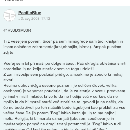
PacificBlue
::
3. avg 2008, 17:12
@R33D3M33R
Ti z veseljem povem. Sicer pa sem mimogrede sam tudi kristjan in
imam določene zakramente(krst,obhajilo, birma). Ampak pustimo
zdj to.
Včeraj sem bil pri maši po dolgem času. Pač okrogla obletnica smrti
sorodnika in na željo staršev sem se tega udeležil.
Z zanimivostjo sem poslušal pridigo, ampak me je zbodlo kr nekaj
stvari.
Recimo duhovnik(ga osebno poznam, je odličen človek, velika
osebnost) je venomer poudarjal, da je za stanje v svetu..predvsem
je imel v mislih mlade, krivo to da ne hodijo več v cerkev, da ne
molijo in da bi morali starši več storiti za to..govoril je na način, da
če ne bodo živeli po teh načelih bodo izgubljeni kao prekleti za vse
večne čase.Da jih potem "Bog" lahko kaznuje. In to me najbolj
moti...Religija, ki bi morala oznanjati ljubezen, spoštovanje in
medsebojno pomoč na drugi strani potem trdi,je "Bog" lahko tudi
maščevalen.Od kod jim potem ta ideja, če naj bi bil "Bog"