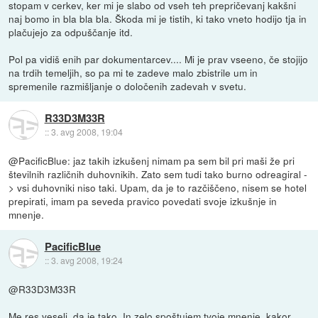
stopam v cerkev, ker mi je slabo od vseh teh prepričevanj kakšni
naj bomo in bla bla bla. Škoda mi je tistih, ki tako vneto hodijo tja in
plačujejo za odpuščanje itd.
Pol pa vidiš enih par dokumentarcev.... Mi je prav vseeno, če stojijo
na trdih temeljih, so pa mi te zadeve malo zbistrile um in
spremenile razmišljanje o določenih zadevah v svetu.
R33D3M33R
::
3. avg 2008, 19:04
@PacificBlue: jaz takih izkušenj nimam pa sem bil pri maši že pri
številnih različnih duhovnikih. Zato sem tudi tako burno odreagiral -
> vsi duhovniki niso taki. Upam, da je to razčiščeno, nisem se hotel
prepirati, imam pa seveda pravico povedati svoje izkušnje in
mnenje.
PacificBlue
::
3. avg 2008, 19:24
@R33D3M33R
Me res veseli, da je tako. In zelo spoštujem tvoje mnenje, kakor