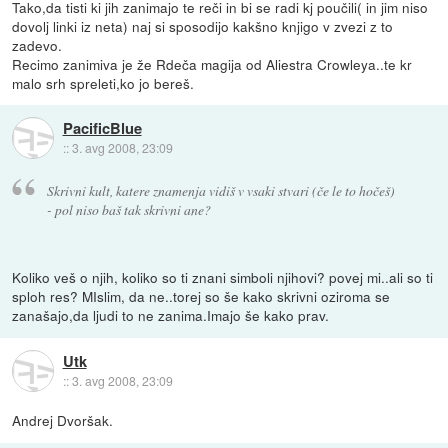
Tako,da tisti ki jih zanimajo te reči in bi se radi kj poučili( in jim niso
dovolj linki iz neta) naj si sposodijo kakšno knjigo v zvezi z to
zadevo.
Recimo zanimiva je že Rdeča magija od Aliestra Crowleya..te kr
malo srh spreleti,ko jo bereš.
PacificBlue
::
3. avg 2008, 23:09
Skrivni kult, katere znamenja vidiš v vsaki stvari (če le to hočeš)
- pol niso baš tak skrivni ane?
Koliko veš o njih, koliko so ti znani simboli njihovi? povej mi..ali so ti
sploh res? MIslim, da ne..torej so še kako skrivni oziroma se
zanašajo,da ljudi to ne zanima.Imajo še kako prav.
Utk
::
3. avg 2008, 23:09
Andrej Dvoršak.