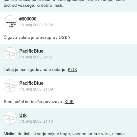
tudi od vsakega, ki dobro misli.
#000000
::
3. avg 2008, 21:02
Čigava valuta je pravzaprav US$ ?
PacificBlue
::
3. avg 2008, 21:07
Tukaj je mal zgodovine o dolarju..
KLIK
PacificBlue
::
3. avg 2008, 21:09
Sem našel še boljšo povezavo..
KLIK
Utk
::
3. avg 2008, 21:16
Mislim, da tisti, ki verjamejo v boga, vseeno katere vere, nimajo