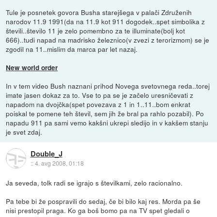
Tule je posnetek govora Busha starejšega v palači Združenih
narodov 11.9 1991(da na 11.9 kot 911 dogodek..spet simbolika z
števili..število 11 je zelo pomembno za te illuminate(bolj kot
666)..tudi napad na madrisko železnico(v zvezi z terorizmom) se je
zgodil na 11..mislim da marca par let nazaj.
New world order
In v tem video Bush naznani prihod Novega svetovnega reda..torej
imate jasen dokaz za to. Vse to pa se je začelo uresničevati z
napadom na dvojčka(spet povezava z 1 in 1..11..bom enkrat
poiskal te pomene teh števil, sem jih že bral pa rahlo pozabil). Po
napadu 911 pa sami vemo kakšni ukrepi sledijo in v kakšem stanju
je svet zdaj.
Double_J
::
4. avg 2008, 01:18
Ja seveda, tolk radi se igrajo s številkami, zelo racionalno.
Pa tebe bi že pospravili do sedaj, če bi bilo kaj res. Morda pa še
nisi prestopil praga. Ko ga boš bomo pa na TV spet gledali o