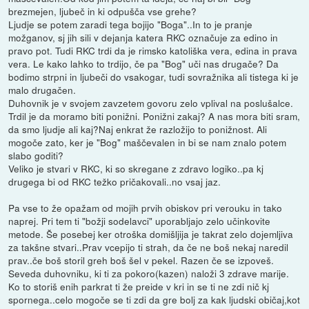
brezmejen, ljubeč in ki odpušča vse grehe?
Ljudje se potem zaradi tega bojijo "Boga"..In to je pranje
možganov, sj jih sili v dejanja katera RKC označuje za edino in
pravo pot. Tudi RKC trdi da je rimsko katoliška vera, edina in prava
vera. Le kako lahko to trdijo, če pa "Bog" uči nas drugače? Da
bodimo strpni in ljubeči do vsakogar, tudi sovražnika ali tistega ki je
malo drugačen.
Duhovnik je v svojem zavzetem govoru zelo vplival na poslušalce.
Trdil je da moramo biti ponižni. Ponižni zakaj? A nas mora biti sram,
da smo ljudje ali kaj?Naj enkrat že razložijo to ponižnost. Ali
mogoče zato, ker je "Bog" maščevalen in bi se nam znalo potem
slabo goditi?
Veliko je stvari v RKC, ki so skregane z zdravo logiko..pa kj
drugega bi od RKC težko pričakovali..no vsaj jaz.
Pa vse to že opažam od mojih prvih obiskov pri verouku in tako
naprej. Pri tem ti "božji sodelavci" uporabljajo zelo učinkovite
metode. Še posebej ker otroška domišljija je takrat zelo dojemljiva
za takšne stvari..Prav vcepijo ti strah, da če ne boš nekaj naredil
prav..če boš storil greh boš šel v pekel. Razen če se izpoveš.
Seveda duhovniku, ki ti za pokoro(kazen) naloži 3 zdrave marije.
Ko to storiš enih parkrat ti že preide v kri in se ti ne zdi nič kj
spornega..celo mogoče se ti zdi da gre bolj za kak ljudski običaj,kot