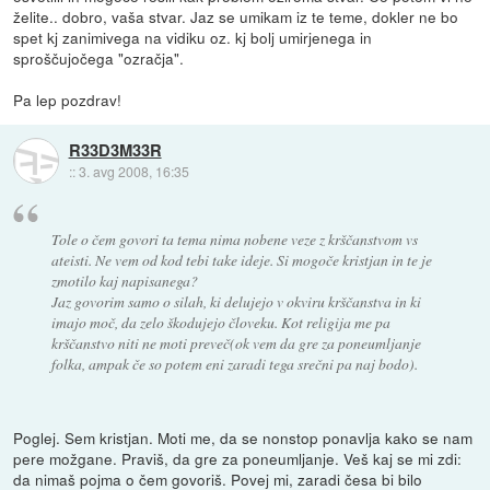
želite.. dobro, vaša stvar. Jaz se umikam iz te teme, dokler ne bo
spet kj zanimivega na vidiku oz. kj bolj umirjenega in
sproščujočega "ozračja".
Pa lep pozdrav!
R33D3M33R
::
3. avg 2008, 16:35
Tole o čem govori ta tema nima nobene veze z krščanstvom vs
ateisti. Ne vem od kod tebi take ideje. Si mogoče kristjan in te je
zmotilo kaj napisanega?
Jaz govorim samo o silah, ki delujejo v okviru krščanstva in ki
imajo moč, da zelo škodujejo človeku. Kot religija me pa
krščanstvo niti ne moti preveč(ok vem da gre za poneumljanje
folka, ampak če so potem eni zaradi tega srečni pa naj bodo).
Poglej. Sem kristjan. Moti me, da se nonstop ponavlja kako se nam
pere možgane. Praviš, da gre za poneumljanje. Veš kaj se mi zdi:
da nimaš pojma o čem govoriš. Povej mi, zaradi česa bi bilo