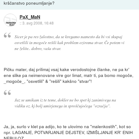
krščanstvo poneumljanje?
PaX_MaN
::
3. avg 2008, 16:48
Sicer je pa res žalostno, da se kregamo namesto da bi vsi skupaj
osvetlili in mogoče rešili kak problem oziroma stvar. Če potem vi
ne želite.. dobro, vaša stvar.
Pičku mater, daj prilimaj vsaj kake verodostojne članke, ne pa kr'
ene slike pa neimenovane vire gor limat, matr ti, pa bomo mogoče,
_mogoče_, "osvetlili" & "rešili" kakšno "stvar"!
Jaz se umikam iz te teme, dokler ne bo spet kj zanimivega na
vidiku oz. kj bolj umirjenega in sproščujočega "ozračja".
Ja, ja, surlo v klet pa adijo, ko te ulovimo na "malenkostih", kot so
npr. LAGANJE, POTVARJANJE DEJSTEV, IZMIŠLJANJE KR' ENIH
NEBULOZ.