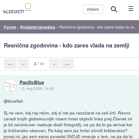
☰
Forum
»
Problemi človeštva
»
Resnična zgodovina - kdo zares vlada na zemlji
Resnična zgodovina - kdo zares vlada na zemlji
2
/ 14
««
«
»
»»
PacificBlue
::
3. avg 2008, 14:46
@bluefish
Sj ne vem, kaj naj rečm..zdj si me pa razočaral na celi črti. Ravno
zaradi tvojih globokoumjih nisem hotel objaviti linka prej.Članek mi
je bil zanimiv,ker vsebuje dosti fotografij..ne pa da bi ga skrival ker
je krščansko obarvan. Pa kdaj sem jaz hotel očrniti krščanstvo?
povej mi..jaz sem samo povedal SVOJE mnenje o tem, ne pa da bi