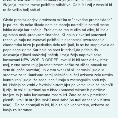
življenja..recimo razne politične odločitve. Če bi bil zdj v Ameriki bi
to še veliko bolj občutil.
Glede prostozidarjev, predvsem mislim te "navadne prostozidarje"
je pa res, da neke škode nam ne morejo narediti in zaradi mene
lahko delajo kar hočejo. Problem so res te elita od elite, ki imajo
ogromno moč..predvsem finančno. Ki lahko z svojimi potezami
resno vplivajo na svetovni politični in ekonomski svet(sedanja
ekonomska kriza je posledica dela teh ljudi, in se bo stopnjevala do
popolnega zloma.Kar bojo pa spet izkoristili,da pridejo do
delovanja njihovi naslednji načrti). Imajo željo napraviti tako
imenovani NEW WORLD ORDER, svet ki bi bil brez držav, brez
mej, z eno samo religijo(satanizmom..težko za slišat, ampak ne
vem drugače povedat). In v tem svetu bi bili normalni ljudje le
sredstvo za te illuminate..torej nekakšni sužnji oziroma zelo umsko
kontrolirani ljudje..že sedaj nas futrajo s vsemogočim prek tvja
itd..Hočejo se vrniti v fevdalni sistem,kjer pa vemo kako so najeb*li
ljudje. In vsi ti Illuminati so v bistvu potomci takratnih plemičev,
kraljev..to je tako imenovana modra kri. Zato so se v preteklosti
plemiči, kralji in kraljice možili med sabo(pa tudi danes je v bistvu
tako).. Da so ohranjali to kri, ki je za njih več vredna, oziroma se
imajo za izbrance.