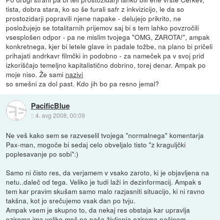
tista, dobra stara, ko so še furali safr z inkvizicijo, le da so
prostozidarji popravili njene napake - delujejo prikrito, ne
posložujejo se totalitarnih prijemov saj bi s tem lahko povzročili
vsesplošen odpor - pa ne mislim tvojega "OMG, ZAROTA!", ampak
konkretnega, kjer bi letele glave in padale tožbe, na plano bi pričeli
prihajati andrkavr filmčki in podobno - za nameček pa v svoj prid
izkoriščajo temeljno kapitalistično dobrino, torej denar. Ampak po
moje niso. Že sami
nazivi
so smešni za dol past. Kdo jih bo pa resno jemal?
PacificBlue
::
4. avg 2008, 00:09
Ne veš kako sem se razveselil tvojega "normalnega" komentarja
Pax-man, mogoče bi sedaj celo obveljalo tisto "z kraguljčki
poplesavanje po sobi":)
Samo ni čisto res, da verjamem v vsako zaroto, ki je objavljena na
netu..daleč od tega. Veliko je tudi laži in dezinformacij. Ampak s
tem kar pravim skušam samo malo razjasniti situacijo, ki ni ravno
takšna, kot jo srečujemo vsak dan po tvju.
Ampak vsem je skupno to, da nekaj res obstaja kar upravlja
oziroma ima veliko moč na naša življenja oziroma načinom