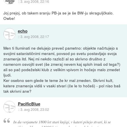
::
3. avg 2008, 22:16
Joj prejoj, ob takem sranju PB-ja se je še BW-ju skraguljčkalo.
Owbe!
echo
::
3. avg 2008, 22:17
Men ti Iluminati ne delujejo preveč pametno: objekte načrtujejo s
svojimi satanističnimi merami, povsod po svetu postavljajo svoja
znamenja itd. Nej mi nekdo razloži al so skrivno društvo z
namenom osvojiti svet (še zmeraj nevem kaj sploh imaš od tega?)
ali so pač podeželski klub z velikim vpivom in hočejo malo zmedet
ljudi.
Ker osebno sem glede te teme že kr mal zmeden. Skrivni kult,
katere znamenja vidiš v vsaki stvari (če le to hočeš) - pol niso baš
tak skrivni ane?
PacificBlue
::
3. avg 2008, 23:02
In da verjamete 1800 let stari knjigi, v kateri pišejo stvari, ki se