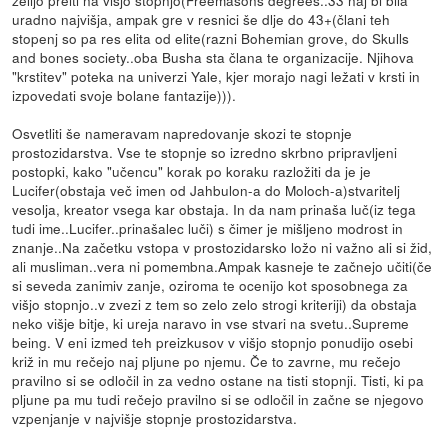
uradno najvišja, ampak gre v resnici še dlje do 43+(člani teh
stopenj so pa res elita od elite(razni Bohemian grove, do Skulls
and bones society..oba Busha sta člana te organizacije. Njihova
"krstitev" poteka na univerzi Yale, kjer morajo nagi ležati v krsti in
izpovedati svoje bolane fantazije))).
Osvetliti še nameravam napredovanje skozi te stopnje
prostozidarstva. Vse te stopnje so izredno skrbno pripravljeni
postopki, kako "učencu" korak po koraku razložiti da je je
Lucifer(obstaja več imen od Jahbulon-a do Moloch-a)stvaritelj
vesolja, kreator vsega kar obstaja. In da nam prinaša luč(iz tega
tudi ime..Lucifer..prinašalec luči) s čimer je mišljeno modrost in
znanje..Na začetku vstopa v prostozidarsko ložo ni važno ali si žid,
ali musliman..vera ni pomembna.Ampak kasneje te začnejo učiti(če
si seveda zanimiv zanje, oziroma te ocenijo kot sposobnega za
višjo stopnjo..v zvezi z tem so zelo zelo strogi kriteriji) da obstaja
neko višje bitje, ki ureja naravo in vse stvari na svetu..Supreme
being. V eni izmed teh preizkusov v višjo stopnjo ponudijo osebi
križ in mu rečejo naj pljune po njemu. Če to zavrne, mu rečejo
pravilno si se odločil in za vedno ostane na tisti stopnji. Tisti, ki pa
pljune pa mu tudi rečejo pravilno si se odločil in začne se njegovo
vzpenjanje v najvišje stopnje prostozidarstva.