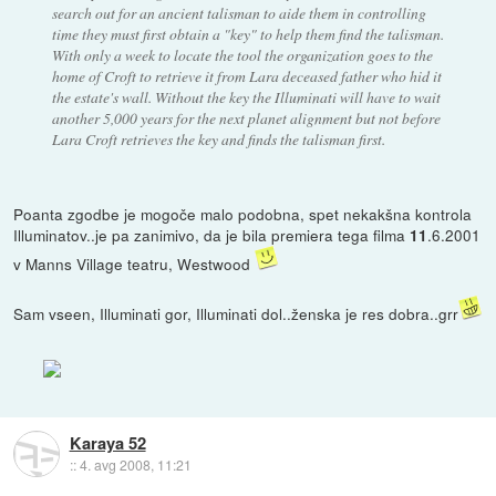
search out for an ancient talisman to aide them in controlling
time they must first obtain a "key" to help them find the talisman.
With only a week to locate the tool the organization goes to the
home of Croft to retrieve it from Lara deceased father who hid it
the estate's wall. Without the key the Illuminati will have to wait
another 5,000 years for the next planet alignment but not before
Lara Croft retrieves the key and finds the talisman first.
Poanta zgodbe je mogoče malo podobna, spet nekakšna kontrola
Illuminatov..je pa zanimivo, da je bila premiera tega filma
.6.2001
11
v Manns Village teatru, Westwood
Sam vseen, Illuminati gor, Illuminati dol..ženska je res dobra..grr
Karaya 52
::
4. avg 2008, 11:21