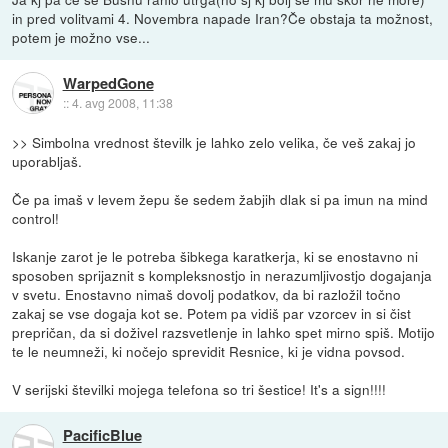
in pred volitvami 4. Novembra napade Iran?Če obstaja ta možnost,
potem je možno vse...
WarpedGone
::
4. avg 2008, 11:38
>> Simbolna vrednost številk je lahko zelo velika, če veš zakaj jo
uporabljaš.
Če pa imaš v levem žepu še sedem žabjih dlak si pa imun na mind
control!
Iskanje zarot je le potreba šibkega karatkerja, ki se enostavno ni
sposoben sprijaznit s kompleksnostjo in nerazumljivostjo dogajanja
v svetu. Enostavno nimaš dovolj podatkov, da bi razložil točno
zakaj se vse dogaja kot se. Potem pa vidiš par vzorcev in si čist
prepričan, da si doživel razsvetlenje in lahko spet mirno spiš. Motijo
te le neumneži, ki nočejo sprevidit Resnice, ki je vidna povsod.
V serijski številki mojega telefona so tri šestice! It's a sign!!!!
PacificBlue