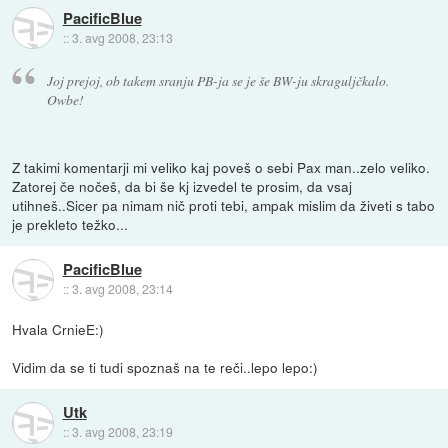
PacificBlue
::
3. avg 2008, 23:13
Joj prejoj, ob takem sranju PB-ja se je še BW-ju skraguljčkalo.
Owbe!
Z takimi komentarji mi veliko kaj poveš o sebi Pax man..zelo veliko.
Zatorej če nočeš, da bi še kj izvedel te prosim, da vsaj
utihneš..Sicer pa nimam nič proti tebi, ampak mislim da živeti s tabo
je prekleto težko...
PacificBlue
::
3. avg 2008, 23:14
Hvala CrnieE:)
Vidim da se ti tudi spoznaš na te reči..lepo lepo:)
Utk
::
3. avg 2008, 23:19