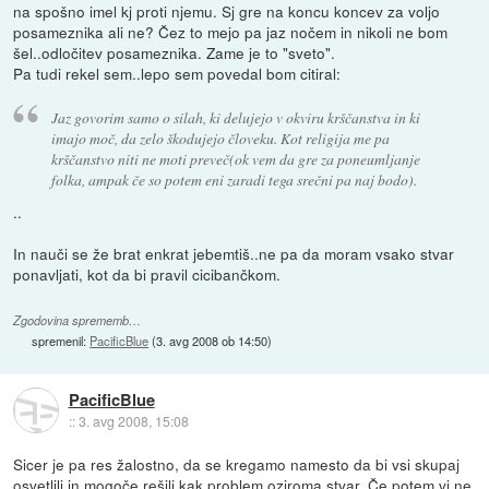
na spošno imel kj proti njemu. Sj gre na koncu koncev za voljo
posameznika ali ne? Čez to mejo pa jaz nočem in nikoli ne bom
šel..odločitev posameznika. Zame je to "sveto".
Pa tudi rekel sem..lepo sem povedal bom citiral:
Jaz govorim samo o silah, ki delujejo v okviru krščanstva in ki
imajo moč, da zelo škodujejo človeku. Kot religija me pa
krščanstvo niti ne moti preveč(ok vem da gre za poneumljanje
folka, ampak če so potem eni zaradi tega srečni pa naj bodo).
..
In nauči se že brat enkrat jebemtiš..ne pa da moram vsako stvar
ponavljati, kot da bi pravil cicibančkom.
Zgodovina sprememb…
spremenil:
PacificBlue
(
3. avg 2008 ob 14:50
)
PacificBlue
::
3. avg 2008, 15:08
Sicer je pa res žalostno, da se kregamo namesto da bi vsi skupaj
osvetlili in mogoče rešili kak problem oziroma stvar. Če potem vi ne