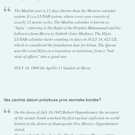
The Muslim year is 11 days shorter than the Western calendar
system. It is a LUNAR system, where every year consists of
exactly 12 moon cycles. The Muslim calendar is known as
"hijra", referring to the flight of the Prophet Muhammad and his
followers from Mecca to Yathrib (later Medina). The Hijra
LUNAR calendar starts counting its days on JULY 16, 622 CE,
which is considered the foundation date for Islam. The Quran
uses the word Hijra as a transition or initiation, from a "bad
state of affairs" into a good one.
JULY 16, 1969 the Apollo 11 landed on Moon
Vas zanima datum preizkusa prve atomske bombe?
On the dawn of July 16,1945,Robert Oppenheimer, the inventor
of the atomic bomb watched the first nuclear explosion in world
history in the desert of Alamogordo New Mexico. Oppenheimer
stated,
"I remember the line from the Hindu scripture Bhagavad Gita