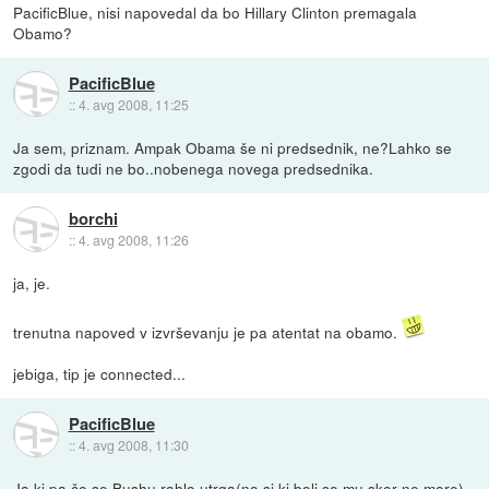
PacificBlue, nisi napovedal da bo Hillary Clinton premagala
Obamo?
PacificBlue
::
4. avg 2008, 11:25
Ja sem, priznam. Ampak Obama še ni predsednik, ne?Lahko se
zgodi da tudi ne bo..nobenega novega predsednika.
borchi
::
4. avg 2008, 11:26
ja, je.
trenutna napoved v izvrševanju je pa atentat na obamo.
jebiga, tip je connected...
PacificBlue
::
4. avg 2008, 11:30
Ja kj pa če se Bushu rahlo utrga(no sj kj bolj se mu skor ne more)