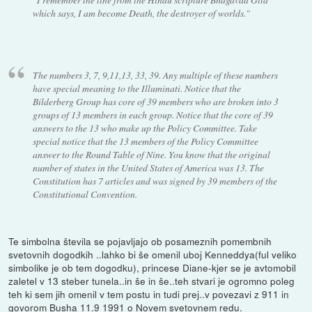
which says, I am become Death, the destroyer of worlds."
The numbers 3, 7, 9,11,13, 33, 39. Any multiple of these numbers
have special meaning to the Illuminati. Notice that the
Bilderberg Group has core of 39 members who are broken into 3
groups of 13 members in each group. Notice that the core of 39
answers to the 13 who make up the Policy Committee. Take
special notice that the 13 members of the Policy Committee
answer to the Round Table of Nine. You know that the original
number of states in the United States of America was 13. The
Constitution has 7 articles and was signed by 39 members of the
Constitutional Convention.
Te simbolna števila se pojavljajo ob posameznih pomembnih
svetovnih dogodkih ..lahko bi še omenil uboj Kenneddya(ful veliko
simbolike je ob tem dogodku), princese Diane-kjer se je avtomobil
zaletel v 13 steber tunela..in še in še..teh stvari je ogromno poleg
teh ki sem jih omenil v tem postu in tudi prej..v povezavi z 911 in
govorom Busha 11.9 1991 o Novem svetovnem redu.