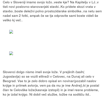
Celo v Sloveniji imamo svojo ložo..veste kje? Na Kapitelju v LJ..v
tisti novi poslovno-stanovanjski stavbi..Ko pridete skozi vrata v
stavbo..boste deležni polno prostozidarske simbolike..na netu sem
našel sam 2 fotki, ampak če se tja odpravite sami boste videli še
veliko kj več..
Slovenci dolgo nismo imeli svoje lože. V prejšnih časih(
Jugoslavija) so se vozili elitneži v Celovec, na Dunaj ali celo v
Beograd. Vse to je zelo dobro opisal en novinar(pozabil naslov
knjige in priimek avtorja, vem pa da mu je ime Andrej),ki je postal
član te Celovške lože(kasneje izstopil) in je imel resne probleme,
ko je izdal knjigo. Ni dobil več službe, tožbe na sodišču itd..