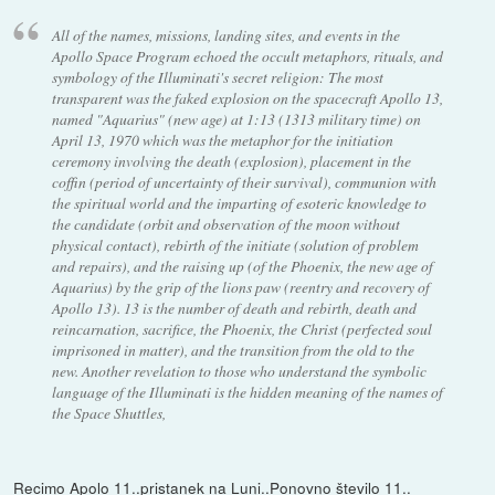
All of the names, missions, landing sites, and events in the
Apollo Space Program echoed the occult metaphors, rituals, and
symbology of the Illuminati's secret religion: The most
transparent was the faked explosion on the spacecraft Apollo 13,
named "Aquarius" (new age) at 1:13 (1313 military time) on
April 13, 1970 which was the metaphor for the initiation
ceremony involving the death (explosion), placement in the
coffin (period of uncertainty of their survival), communion with
the spiritual world and the imparting of esoteric knowledge to
the candidate (orbit and observation of the moon without
physical contact), rebirth of the initiate (solution of problem
and repairs), and the raising up (of the Phoenix, the new age of
Aquarius) by the grip of the lions paw (reentry and recovery of
Apollo 13). 13 is the number of death and rebirth, death and
reincarnation, sacrifice, the Phoenix, the Christ (perfected soul
imprisoned in matter), and the transition from the old to the
new. Another revelation to those who understand the symbolic
language of the Illuminati is the hidden meaning of the names of
the Space Shuttles,
Recimo Apolo 11..pristanek na Luni..Ponovno število 11..