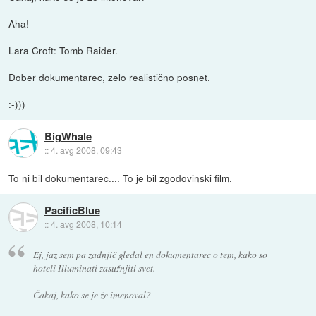
Aha!
Lara Croft: Tomb Raider.
Dober dokumentarec, zelo realistično posnet.
:-)))
BigWhale
::
4. avg 2008, 09:43
To ni bil dokumentarec.... To je bil zgodovinski film.
PacificBlue
::
4. avg 2008, 10:14
Ej, jaz sem pa zadnjič gledal en dokumentarec o tem, kako so
hoteli Illuminati zasužnjiti svet.
Čakaj, kako se je že imenoval?