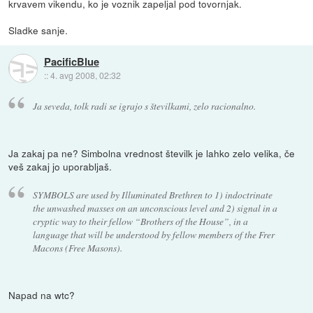
krvavem vikendu, ko je voznik zapeljal pod tovornjak.
Sladke sanje.
PacificBlue
::
4. avg 2008, 02:32
Ja seveda, tolk radi se igrajo s številkami, zelo racionalno.
Ja zakaj pa ne? Simbolna vrednost številk je lahko zelo velika, če
veš zakaj jo uporabljaš.
SYMBOLS are used by Illuminated Brethren to 1) indoctrinate
the unwashed masses on an unconscious level and 2) signal in a
cryptic way to their fellow “Brothers of the House”, in a
language that will be understood by fellow members of the Frer
Macons (Free Masons).
Napad na wtc?