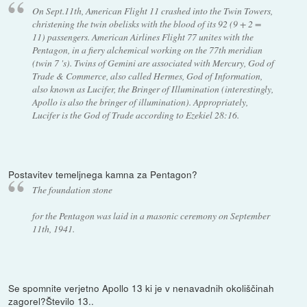
On Sept.11th, American Flight 11 crashed into the Twin Towers,
christening the twin obelisks with the blood of its 92 (9 + 2 =
11) passengers. American Airlines Flight 77 unites with the
Pentagon, in a fiery alchemical working on the 77th meridian
(twin 7 's). Twins of Gemini are associated with Mercury, God of
Trade & Commerce, also called Hermes, God of Information,
also known as Lucifer, the Bringer of Illumination (interestingly,
Apollo is also the bringer of illumination). Appropriately,
Lucifer is the God of Trade according to Ezekiel 28:16.
Postavitev temeljnega kamna za Pentagon?
The foundation stone
for the Pentagon was laid in a masonic ceremony on September
11th, 1941.
Se spomnite verjetno Apollo 13 ki je v nenavadnih okoliščinah
zagorel?Število 13..