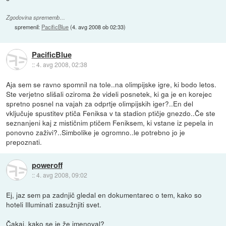
Zgodovina sprememb…
spremenil:
PacificBlue
(
4. avg 2008 ob 02:33
)
PacificBlue
::
4. avg 2008, 02:38
Aja sem se ravno spomnil na tole..na olimpijske igre, ki bodo letos.
Ste verjetno slišali oziroma že videli posnetek, ki ga je en korejec
spretno posnel na vajah za odprtje olimpijskih iger?..En del
vključuje spustitev ptiča Feniksa v ta stadion ptičje gnezdo..Če ste
seznanjeni kaj z mističnim ptičem Feniksem, ki vstane iz pepela in
ponovno zaživi?..Simbolike je ogromno..le potrebno jo je
prepoznati.
poweroff
::
4. avg 2008, 09:02
Ej, jaz sem pa zadnjič gledal en dokumentarec o tem, kako so
hoteli Illuminati zasužnjiti svet.
Čakaj, kako se je že imenoval?