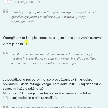
::
4. avg 2008, 11:51
Iskanje zarot je le potreba šibkega karatkerja, ki se enostavno ni
sposoben sprijaznit s kompleksnostjo in nerazumljivostjo
dogajanja v svetu.
Wrong!! Jaz to kompleksnost raziskujem in me zelo zanima..ravno
v tem je point.
Enostavno nimaš dovolj podatkov, da bi razložil točno zakaj se
vse dogaja kot se. Potem pa vidiš par vzorcev in si čist prepričan,
da si doživel razsvetlenje in lahko spet mirno spiš.
Ja podatkov je res ogromno..še preveč..ampak jih kr dobro
obvladam. Glede razlage vsega..sem dokaj blizu. Vsaj dogodki v
svetu, mi kažejo takšno luč.
Mirno spim? Hm verjetn se hecaš..ni tako enostavno toliko
informacij vedeti in o njih razmišljati.
Motijo te le neumneži, ki nočejo sprevidit Resnice, ki je vidna