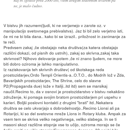
naj bi zgodile pred 2000 leti, vsem drugim sodobnim stvarem pa
ne, je malo čudno.
V bistvu jih razumem(ljudi, ki ne verjamejo v zarote oz. v
manipulacijo svetovnega prebivalstva). Jaz bi bil zelo verjetno isti,
če mi ne bi bila dana.. kako bi se izrazil.. priložnost in zanimanje za
te reči.
Predvsem zakaj ,če obstajajo neka društva(za katera obstajajo
različni dokazi, od pisnih do ustnih), zakaj so skrivna,zakaj taka
skrivnost? Njihovo delovanje potem ,če ni znano ljudem, ne more
biti dobro oziroma je lahko manipulativno.
Iz raziskovanja teh skrivnih društev( od škotskega reda
prostozidarjev,Ordo Templi Orientis-a..O.T.O., do Modrih lož v Zda,
Bavarijskih prostozidarjev, The Shrine, celo do slavne
P2(Propaganda due) lože v Italiji..itd itd) sem se marsikaj
naučil.Recimo to, da v osnovi je prostozidarstvo v bistvu nekakšno
združenje, ki pomaga svojim bratom prostozidarjem pri uspehu v
karieri. Boljši poslovni kontakti z drugimi "brati" itd..Nekatera
društva se celo ukvarjajo s dobrodelnostjo..Recimo Lionsi ali pa
Rotarijci, ki so del svetovne mreže Lions in Rotary kluba. Ampak za
vsem tem se skriva veliko negativnega, veliko slabega. In se ti
masoni skozi različne stopnje vse to učijo, oziroma morajo se če
želijo preiti na višjo stopnjo(Freemasons degrees..33 naj bi bila