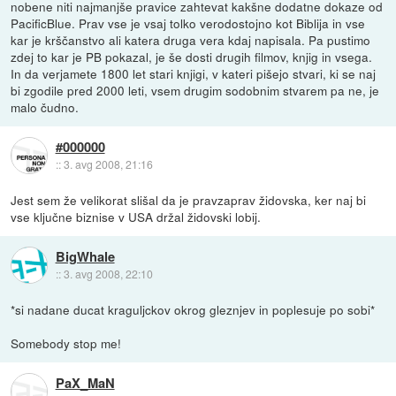
nobene niti najmanjše pravice zahtevat kakšne dodatne dokaze od
PacificBlue. Prav vse je vsaj tolko verodostojno kot Biblija in vse
kar je krščanstvo ali katera druga vera kdaj napisala. Pa pustimo
zdej to kar je PB pokazal, je še dosti drugih filmov, knjig in vsega.
In da verjamete 1800 let stari knjigi, v kateri pišejo stvari, ki se naj
bi zgodile pred 2000 leti, vsem drugim sodobnim stvarem pa ne, je
malo čudno.
#000000
::
3. avg 2008, 21:16
Jest sem že velikorat slišal da je pravzaprav židovska, ker naj bi
vse ključne biznise v USA držal židovski lobij.
BigWhale
::
3. avg 2008, 22:10
*si nadane ducat kraguljckov okrog gleznjev in poplesuje po sobi*
Somebody stop me!
PaX_MaN