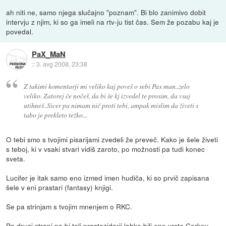
ah niti ne, samo njega slučajno "poznam". Bi blo zanimivo dobit
intervju z njim, ki so ga imeli na rtv-ju tist čas. Sem že pozabu kaj je
povedal.
PaX_MaN
::
3. avg 2008, 23:38
Z takimi komentarji mi veliko kaj poveš o sebi Pax man..zelo
veliko. Zatorej če nočeš, da bi še kj izvedel te prosim, da vsaj
utihneš..Sicer pa nimam nič proti tebi, ampak mislim da živeti s
tabo je prekleto težko...
O tebi smo s tvojimi pisarijami zvedeli že preveč. Kako je šele živeti
s teboj, ki v vsaki stvari vidiš zaroto, po možnosti pa tudi konec
sveta.
Lucifer je itak samo eno izmed imen hudiča, ki so prvič zapisana
šele v eni prastari (fantasy) knjigi.
Se pa strinjam s tvojim mnenjem o RKC.
Po drugi strani pa bi teli prostozidarji lahko bili ene vrste Cerkev,