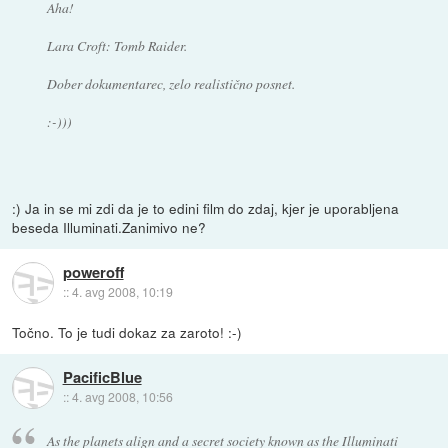
Aha!
Lara Croft: Tomb Raider.
Dober dokumentarec, zelo realistično posnet.
:-)))
:) Ja in se mi zdi da je to edini film do zdaj, kjer je uporabljena
beseda Illuminati.Zanimivo ne?
poweroff
::
4. avg 2008, 10:19
Točno. To je tudi dokaz za zaroto! :-)
PacificBlue
::
4. avg 2008, 10:56
As the planets align and a secret society known as the Illuminati