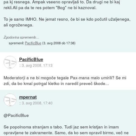
pa kj resnega. Ampak vseeno opravljaš to. Da drugi ne bi kaj
rekli.Ali pa da te res potem "Bog" ne bi kaznoval.
To je samo IMHO. Ne jemat resno, če bi se kdo počutil užaljenega,
ali ogroženega.
Zgodovina sprememb…
spremenil:
PacificBlue
(
3. avg 2008 ob 17:38
)
PacificBlue
::
3. avg 2008, 17:13
Moderatorji a ne bi mogoče tegale Pax-mana malo umirili? Se mi
zdi, da bo kmal potrgal kletko in naredil preveč škode...
mpernat
::
3. avg 2008, 17:40
@PacificBlue
Se popolnoma stranjam s tabo. Tudi jaz sem kristjan in imam
opravljene te zakramente. Samo, da ko sem opravil birmo, več ne