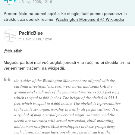
::
3. avg 2008, 12:16
Preden čisto na pamet lepiš slike si oglej tudi pomen posameznih
struktur. Za obelisk recimo:
Washington Monument @ Wikipedia
PacificBlue
::
3. avg 2008, 12:50
@bluefish
Mogoče pa tebi mal več poglobljenosti v te reči, ne bi škodila..in ne
verjemi tem tračem, na wikipedii.
the 4 sides of the Washington Monument are aligned with the
cardinal directions (i.e., east, west, north, and south). At the
ground level each side of the monument measures 55.5 feet long,
which is equal to 666 inches. The height of the obelisk is 555.5
feet, which is equal to 6,666 inches. The obelisk is representative
of the male sex organ, worship in nearly all pagan cultures. It is
a symbol of man's carnal power and might. Satanism and the
occult are saturated with sexual perversion, child-molesting,
and human sacrifices. Most worshippers in these groups deny
such claims, but some have openly professed it, such as the