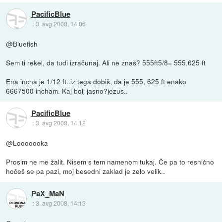
PacificBlue
::
3. avg 2008, 14:06
@Bluefish
Sem ti rekel, da tudi izračunaj. Ali ne znaš? 555ft5/8= 555,625 ft
Ena incha je 1/12 ft..iz tega dobiš, da je 555, 625 ft enako
6667500 incham. Kaj bolj jasno?jezus..
PacificBlue
::
3. avg 2008, 14:12
@Looooooka
Prosim ne me žalit. Nisem s tem namenom tukaj. Če pa to resnično
hočeš se pa pazi, moj besedni zaklad je zelo velik..
PaX_MaN
::
3. avg 2008, 14:13