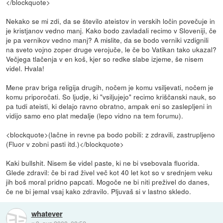
</blockquote>
Nekako se mi zdi, da se število ateistov in verskih ločin povečuje in
je kristjanov vedno manj. Kako bodo zavladali recimo v Sloveniji, če
je pa vernikov vedno manj? A mislite, da se bodo verniki vzdignili
na sveto vojno zoper druge verojuče, le če bo Vatikan tako ukazal?
Večjega tlačenja v en koš, kjer so redke slabe izjeme, še nisem
videl. Hvala!
Mene prav briga religija drugih, nočem je komu vsiljevati, nočem je
komu priporočati. So ljudje, ki "vsiljujejo" recimo kriščanski nauk, so
pa tudi ateisti, ki delajo ravno obratno, ampak eni so zaslepljeni in
vidijo samo eno plat medalje (lepo vidno na tem forumu).
<blockquote>(lačne in revne pa bodo pobili: z zdravili, zastrupljeno
(Fluor v zobni pasti itd.)</blockquote>
Kaki bullshit. Nisem še videl paste, ki ne bi vsebovala fluorida.
Glede zdravil: če bi rad živel več kot 40 let kot so v srednjem veku
jih boš moral pridno papcati. Mogoče ne bi niti preživel do danes,
če ne bi jemal vsaj kako zdravilo. Pljuvaš si v lastno skledo.
whatever