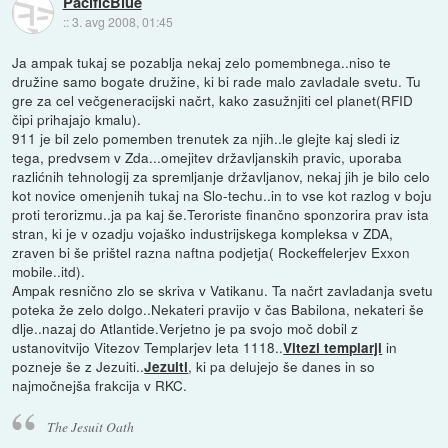
PacificBlue
::
3. avg 2008, 01:45
Ja ampak tukaj se pozablja nekaj zelo pomembnega..niso te
družine samo bogate družine, ki bi rade malo zavladale svetu. Tu
gre za cel večgeneracijski načrt, kako zasužnjiti cel planet(RFID
čipi prihajajo kmalu).
911 je bil zelo pomemben trenutek za njih..le glejte kaj sledi iz
tega, predvsem v Zda...omejitev državljanskih pravic, uporaba
razlićnih tehnologij za spremljanje državljanov, nekaj jih je bilo celo
kot novice omenjenih tukaj na Slo-techu..in to vse kot razlog v boju
proti terorizmu..ja pa kaj še.Teroriste finančno sponzorira prav ista
stran, ki je v ozadju vojaško industrijskega kompleksa v ZDA,
zraven bi še prištel razna naftna podjetja( Rockeffelerjev Exxon
mobile..itd).
Ampak resnično zlo se skriva v Vatikanu. Ta načrt zavladanja svetu
poteka že zelo dolgo..Nekateri pravijo v čas Babilona, nekateri še
dlje..nazaj do Atlantide.Verjetno je pa svojo moč dobil z
ustanovitvijo Vitezov Templarjev leta 1118..
in
Vitezi templarji
pozneje še z Jezuiti..
, ki pa delujejo še danes in so
Jezuiti
najmočnejša frakcija v RKC.
The Jesuit Oath