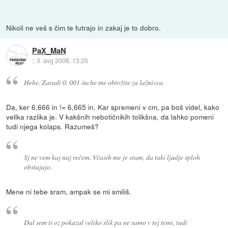
Nikoli ne veš s čim te futrajo in zakaj je to dobro.
PaX_MaN
::
3. avg 2008, 13:25
Hehe. Zaradi 0, 001 inche me obtožite za lažnivca.
Da, ker 6,666 in != 6,665 in. Kar spremeni v cm, pa boš videl, kako
velika razlika je. V kakšnih nebotičnikih tolikšna, da lahko pomeni
tudi njega kolaps. Razumeš?
Sj ne vem kaj naj rečem. Včasih me je sram, da taki ljudje sploh
obstajajo.
Mene ni tebe sram, ampak se mi smiliš.
Dal sem ti oz pokazal veliko slik pa ne samo v tej temi, tudi