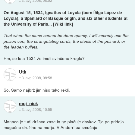
::
3. avg 2008, 08:52
On August 15, 1534, Ignatius of Loyola (born Íñigo López de
Loyola), a Spaniard of Basque origin, and six other students at
the University of Paris... [Wiki link]
That when the same cannot be done openly, I will secretly use the
poison cup, the strangulating cords, the steels of the poinard, or
the leaden bullets,
Hm, so leta 1534 že imeli svinčene krogle?
Utk
::
3. avg 2008, 08:58
So. Samo najbrž jim niso tako rekli.
moj_nick
::
3. avg 2008, 10:55
Monaco je tudi država zase in ne plačuje davkov. Tja pa pridejo
mogočne družine na morje. V Andorri pa smučajo.