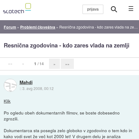
☰
Forum
»
Problemi človeštva
»
Resnična zgodovina - kdo zares vlada na zemlji
Resnična zgodovina - kdo zares vlada na zemlji
««
«
1
/ 14
»
»»
Mahdi
::
3. avg 2008, 00:12
Klik
Po ogledu obeh dokumentarnih filmov, se boste dobesedno
zgrozili.
Dokumentarca sta posegla zelo globoko v zgodovino o tem kdo in
kako vodi svet že več kot 2000 let! V drugem delu je analiza