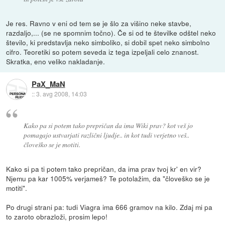
Je res. Ravno v eni od tem se je šlo za višino neke stavbe,
razdaljo,... (se ne spomnim točno). Če si od te številke odštel neko
število, ki predstavlja neko simboliko, si dobil spet neko simbolno
cifro. Teoretiki so potem seveda iz tega izpeljali celo znanost.
Skratka, eno veliko nakladanje.
PaX_MaN
::
3. avg 2008, 14:03
Kako pa si potem tako prepričan da ima Wiki prav? kot veš jo
pomagajo ustvarjati različni ljudje.. in kot tudi verjetno veš..
človeško se je motiti.
Kako si pa ti potem tako prepričan, da ima prav tvoj kr' en vir?
Njemu pa kar 1005% verjameš? Te potolažim, da "človeško se je
motiti".
Po drugi strani pa: tudi Viagra ima 666 gramov na kilo. Zdaj mi pa
to zaroto obrazloži, prosim lepo!