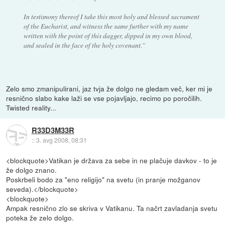
In testimony thereof I take this most holy and blessed sacrament
of the Eucharist, and witness the same further with my name
written with the point of this dagger, dipped in my own blood,
and sealed in the face of the holy covenant.”
Zelo smo zmanipulirani, jaz tvja že dolgo ne gledam več, ker mi je
resnično slabo kake laži se vse pojavljajo, recimo po poročilih.
Twisted reality...
R33D3M33R
::
3. avg 2008, 08:31
<blockquote>Vatikan je država za sebe in ne plačuje davkov - to je
že dolgo znano.
Poskrbeli bodo za "eno religijo" na svetu (in pranje možganov
seveda).</blockquote>
<blockquote>
Ampak resnično zlo se skriva v Vatikanu. Ta načrt zavladanja svetu
poteka že zelo dolgo.