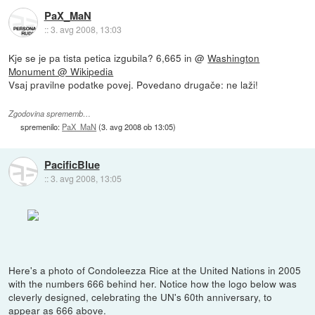
PaX_MaN
::
3. avg 2008, 13:03
Kje se je pa tista petica izgubila? 6,665 in @
Washington
Monument @ Wikipedia
Vsaj pravilne podatke povej. Povedano drugače: ne laži!
Zgodovina sprememb…
spremenilo:
PaX_MaN
(
3. avg 2008 ob 13:05
)
PacificBlue
::
3. avg 2008, 13:05
Here's a photo of Condoleezza Rice at the United Nations in 2005
with the numbers 666 behind her. Notice how the logo below was
cleverly designed, celebrating the UN's 60th anniversary, to
appear as 666 above.