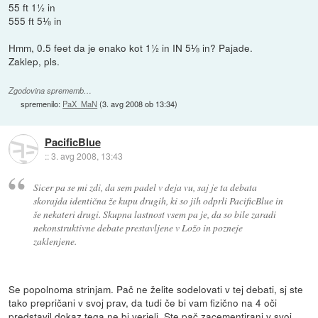
55 ft 1½ in
555 ft 5⅛ in
Hmm, 0.5 feet da je enako kot 1½ in IN 5⅛ in? Pajade.
Zaklep, pls.
Zgodovina sprememb…
spremenilo:
PaX_MaN
(
3. avg 2008 ob 13:34
)
PacificBlue
::
3. avg 2008, 13:43
Sicer pa se mi zdi, da sem padel v deja vu, saj je ta debata
skorajda identična že kupu drugih, ki so jih odprli PacificBlue in
še nekateri drugi. Skupna lastnost vsem pa je, da so bile zaradi
nekonstruktivne debate prestavljene v Ložo in pozneje
zaklenjene.
Se popolnoma strinjam. Pač ne želite sodelovati v tej debati, sj ste
tako prepričani v svoj prav, da tudi če bi vam fizično na 4 oči
predstavil dokaz tega ne bi verjeli. Ste pač zacementirani v svoj