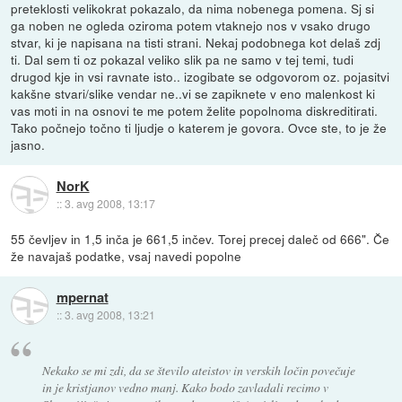
preteklosti velikokrat pokazalo, da nima nobenega pomena. Sj si
ga noben ne ogleda oziroma potem vtaknejo nos v vsako drugo
stvar, ki je napisana na tisti strani. Nekaj podobnega kot delaš zdj
ti. Dal sem ti oz pokazal veliko slik pa ne samo v tej temi, tudi
drugod kje in vsi ravnate isto.. izogibate se odgovorom oz. pojasitvi
kakšne stvari/slike vendar ne..vi se zapiknete v eno malenkost ki
vas moti in na osnovi te me potem želite popolnoma diskreditirati.
Tako počnejo točno ti ljudje o katerem je govora. Ovce ste, to je že
jasno.
NorK
::
3. avg 2008, 13:17
55 čevljev in 1,5 inča je 661,5 inčev. Torej precej daleč od 666". Če
že navajaš podatke, vsaj navedi popolne
mpernat
::
3. avg 2008, 13:21
Nekako se mi zdi, da se število ateistov in verskih ločin povečuje
in je kristjanov vedno manj. Kako bodo zavladali recimo v