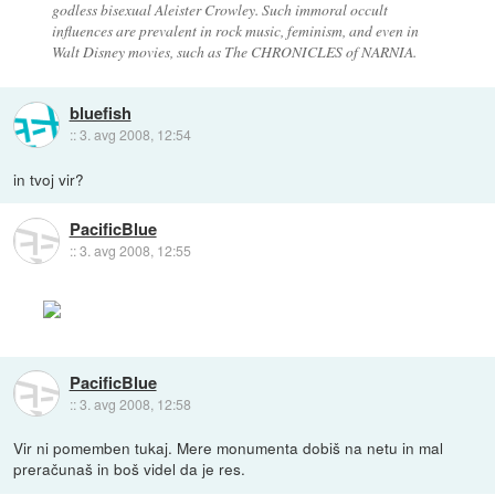
godless bisexual Aleister Crowley. Such immoral occult
influences are prevalent in rock music, feminism, and even in
Walt Disney movies, such as The CHRONICLES of NARNIA.
bluefish
::
3. avg 2008, 12:54
in tvoj vir?
PacificBlue
::
3. avg 2008, 12:55
PacificBlue
::
3. avg 2008, 12:58
Vir ni pomemben tukaj. Mere monumenta dobiš na netu in mal
preračunaš in boš videl da je res.