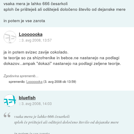
vsaka mera je lahko 666 česarkoli
sploh če prišteješ ali odšteješ določeno število od dejanske mere
in potem je vse zarota
Looooooka
::
3. avg 2008, 13:57
ja in potem svizec zavije cokolado.
te teorije so za shizofrenike in bebce.ne nastanejo na podlagi
dokazov...ampak "dokazi" nastanejo na podlagi zeljene teorije.
Zgodovina sprememb…
spremenilo:
Looooooka
(
3. avg 2008 ob 13:59
)
bluefish
::
3. avg 2008, 14:03
vsaka mera je lahko 666 česarkoli
sploh če prišteješ ali odšteješ določeno število od dejanske mere
in potem je vse zarota