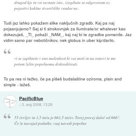
drugod kje in vsi ravnate isto.. izogibate se odgovorom oz.
pojasitvi kakšne stvari/slike vendar ne..
Tudi jaz lahko pokažem slike naključnih zgradb. Kaj pa naj
pojasnjujemo? Saj si ti strokovnjak za Iluminate/or whatever kao
dokezuješ, _TI_ pokaži _NAM_, kaj naj bi te zgradbe pomenile. Jaz
vidim samo par nebotičnikov, nek globus in uber kip/darilo.
vi se zapiknete v eno malenkost ki vas moti in na osnovi te me
potem želite popolnoma diskreditirati.
To pa res ni težko, če pa pišeš budalaštine oziroma, plain and
simple - lažeš.
PacificBlue
::
3. avg 2008, 13:26
55 čevljev in 1,5 inča je 661,5 inčev. Torej precej daleč od 666".
Če že navajaš podatke, vsaj navedi popolne