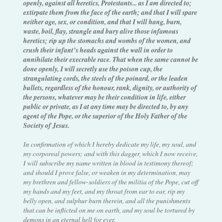
openly, against all heretics, Protestants... as I am directed to;
extirpate them from the face of the earth; and that I will spare
neither age, sex, or condition, and that I will hang, burn,
waste, boil, flay, strangle and bury alive those infamous
heretics; rip up the stomachs and wombs of the women, and
crush their infant’s heads against the wall in order to
annihilate their execrable race. That when the same cannot be
done openly, I will secretly use the poison cup, the
strangulating cords, the steels of the poinard, or the leaden
bullets, regardless of the honour, rank, dignity, or authority of
the persons, whatever may be their condition in life, either
public or private, as I at any time may be directed to, by any
agent of the Pope, or the superior of the Holy Father of the
Society of Jesus.
In confirmation of which I hereby dedicate my life, my soul, and
my corporeal powers; and with this dagger, which I now receive,
I will subscribe my name written in blood in testimony thereof;
and should I prove false, or weaken in my determination, may
my brethren and fellow-soldiers of the militia of the Pope, cut off
my hands and my feet, and my throat from ear to ear, rip my
belly open, and sulphur burn therein, and all the punishments
that can be inflicted on me on earth, and my soul be tortured by
demons in an eternal hell for ever.