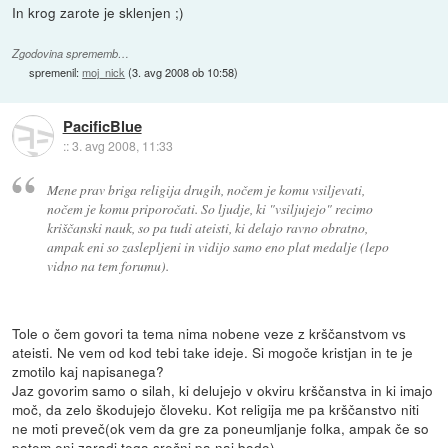
In krog zarote je sklenjen ;)
Zgodovina sprememb…
spremenil:
moj_nick
(
3. avg 2008 ob 10:58
)
PacificBlue
::
3. avg 2008, 11:33
Mene prav briga religija drugih, nočem je komu vsiljevati,
nočem je komu priporočati. So ljudje, ki "vsiljujejo" recimo
kriščanski nauk, so pa tudi ateisti, ki delajo ravno obratno,
ampak eni so zaslepljeni in vidijo samo eno plat medalje (lepo
vidno na tem forumu).
Tole o čem govori ta tema nima nobene veze z krščanstvom vs
ateisti. Ne vem od kod tebi take ideje. Si mogoče kristjan in te je
zmotilo kaj napisanega?
Jaz govorim samo o silah, ki delujejo v okviru krščanstva in ki imajo
moč, da zelo škodujejo človeku. Kot religija me pa krščanstvo niti
ne moti preveč(ok vem da gre za poneumljanje folka, ampak če so
potem eni zaradi tega srečni pa naj bodo).