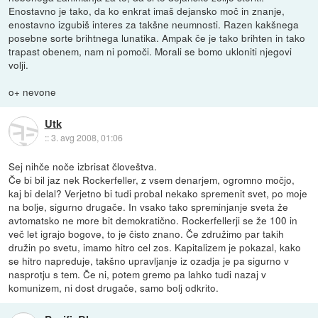
Enostavno je tako, da ko enkrat imaš dejansko moč in znanje,
enostavno izgubiš interes za takšne neumnosti. Razen kakšnega
posebne sorte brihtnega lunatika. Ampak če je tako brihten in tako
trapast obenem, nam ni pomoči. Morali se bomo ukloniti njegovi
volji.
o+ nevone
Utk
::
3. avg 2008, 01:06
Sej nihče noče izbrisat človeštva.
Če bi bil jaz nek Rockerfeller, z vsem denarjem, ogromno močjo,
kaj bi delal? Verjetno bi tudi probal nekako spremenit svet, po moje
na bolje, sigurno drugače. In vsako tako spreminjanje sveta že
avtomatsko ne more bit demokratično. Rockerfellerji se že 100 in
več let igrajo bogove, to je čisto znano. Če združimo par takih
družin po svetu, imamo hitro cel zos. Kapitalizem je pokazal, kako
se hitro napreduje, takšno upravljanje iz ozadja je pa sigurno v
nasprotju s tem. Če ni, potem gremo pa lahko tudi nazaj v
komunizem, ni dost drugače, samo bolj odkrito.