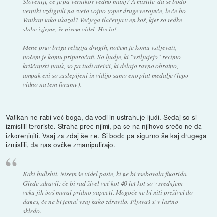
Sloveniji, če je pa vernikov vedno manj? A mislite, da se bodo
verniki vzdignili na sveto vojno zoper druge verojuče, le če bo
Vatikan tako ukazal? Večjega tlačenja v en koš, kjer so redke
slabe izjeme, še nisem videl. Hvala!
Mene prav briga religija drugih, nočem je komu vsiljevati,
nočem je komu priporočati. So ljudje, ki "vsiljujejo" recimo
kriščanski nauk, so pa tudi ateisti, ki delajo ravno obratno,
ampak eni so zaslepljeni in vidijo samo eno plat medalje (lepo
vidno na tem forumu).
Vatikan ne rabi več boga, da vodi in ustrahuje ljudi. Sedaj so si
izmislili teroriste. Straha pred njimi, pa se na njihovo srečo ne da
izkoreniniti. Vsaj za zdaj še ne. Si bodo pa sigurno še kaj drugega
izmislili, da nas ovčke zmanipulirajo.
Kaki bullshit. Nisem še videl paste, ki ne bi vsebovala fluorida.
Glede zdravil: če bi rad živel več kot 40 let kot so v srednjem
veku jih boš moral pridno papcati. Mogoče ne bi niti preživel do
danes, če ne bi jemal vsaj kako zdravilo. Pljuvaš si v lastno
skledo.