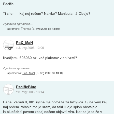
Pacific ...
Ti si en ... kaj nej rečem? Naivko? Manipulant? Oboje?
Zgodovina sprememb…
spremenil:
Thomas
(
3. avg 2008 ob 13:10
)
PaX_MaN
::
3. avg 2008, 13:09
Kvečjemu 606060 oz. več plakatov v eni vrsti?
Zgodovina sprememb…
spremenilo:
PaX_MaN
(
3. avg 2008 ob 13:10
)
PacificBlue
::
3. avg 2008, 13:14
Hehe. Zaradi 0, 001 inche me obtožite za lažnivca. Sj ne vem kaj
naj rečem. Včasih me je sram, da taki ljudje sploh obstajajo.
in bluefish ti povem zakaj nočem objaviti vira. Ker se je to že v