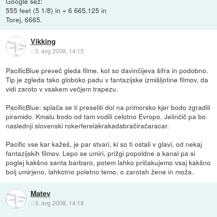
Google sez:
555 feet (5 1/8) in = 6 665.125 in
Torej, 6665.
Vikking
::
3. avg 2008, 14:15
PacificBlue preveč gleda filme, kot so davinčijeva šifra in podobno.
Tip je zgleda tako globoko padu v fantazijske izmišljotine filmov, da
vidi zaroto v vsakem večjem trapezu.
PacificBlue: splača se ti preseliti dol na primorsko kjer bodo zgradili
piramido. Kmalu bodo od tam vodili celotno Evropo. Jelinčič pa bo
naslednji slovenski rokerferelakrakadabračiračaracar.
Pacific vse kar kažeš, je par stvari, ki so ti ostali v glavi, od nekaj
fantazijskih filmov. Lepo se umiri, prižgi popoldne a kanal pa si
poglej kakšno santa barbaro, potem lahko pričakujemo vsaj kakšno
bolj umirjeno, lahkotno poletno temo, o zarotah žene in moža.
Matev
::
3. avg 2008, 14:18