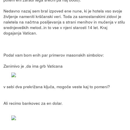
Nedavno nazaj sem bral izpoved ene nune, ki je hotela vso svoje
življenje nameniti krščanski veri. Toda za samostanskimi zidovi je
naletela na načrtna posiljevanja s strani menihov in mučenja v stilu
srednjeveških metod..in to vse v njeni starosti 14 let. Kraj
dogajanja Vatican.
Podal vam bom enih par primerov masonskih simbolov:
Zanimivo je ,da ima grb Vaticana
v sebi dva prekrižana ključa, mogoče veste kaj to pomeni?
Ali recimo bankovec za en dolar.