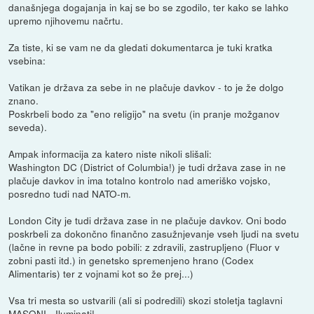
današnjega dogajanja in kaj se bo se zgodilo, ter kako se lahko
upremo njihovemu načrtu.
Za tiste, ki se vam ne da gledati dokumentarca je tuki kratka
vsebina:
Vatikan je država za sebe in ne plačuje davkov - to je že dolgo
znano.
Poskrbeli bodo za "eno religijo" na svetu (in pranje možganov
seveda).
Ampak informacija za katero niste nikoli slišali:
Washington DC (District of Columbia!) je tudi država zase in ne
plačuje davkov in ima totalno kontrolo nad ameriško vojsko,
posredno tudi nad NATO-m.
London City je tudi država zase in ne plačuje davkov. Oni bodo
poskrbeli za dokončno finančno zasužnjevanje vseh ljudi na svetu
(lačne in revne pa bodo pobili: z zdravili, zastrupljeno (Fluor v
zobni pasti itd.) in genetsko spremenjeno hrano (Codex
Alimentaris) ter z vojnami kot so že prej...)
Vsa tri mesta so ustvarili (ali si podredili) skozi stoletja taglavni
MASONI - Iluminati!