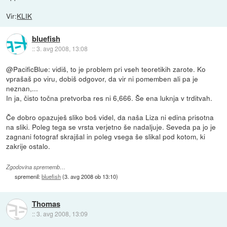
Vir:
KLIK
bluefish
::
3. avg 2008, 13:08
@PacificBlue: vidiš, to je problem pri vseh teoretikih zarote. Ko
vprašaš po viru, dobiš odgovor, da vir ni pomemben ali pa je
neznan,...
In ja, čisto točna pretvorba res ni 6,666. Še ena luknja v trditvah.
Če dobro opazuješ sliko boš videl, da naša Liza ni edina prisotna
na sliki. Poleg tega se vrsta verjetno še nadaljuje. Seveda pa jo je
zagnani fotograf skrajšal in poleg vsega še slikal pod kotom, ki
zakrije ostalo.
Zgodovina sprememb…
spremenil:
bluefish
(
3. avg 2008 ob 13:10
)
Thomas
::
3. avg 2008, 13:09