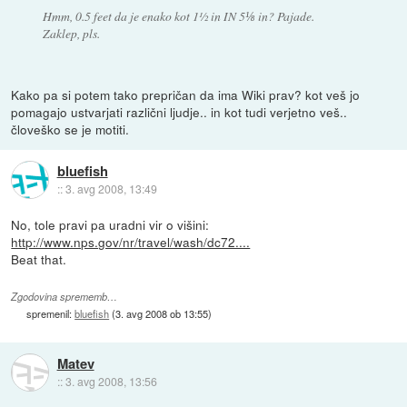
Hmm, 0.5 feet da je enako kot 1½ in IN 5⅛ in? Pajade.
Zaklep, pls.
Kako pa si potem tako prepričan da ima Wiki prav? kot veš jo
pomagajo ustvarjati različni ljudje.. in kot tudi verjetno veš..
človeško se je motiti.
bluefish
::
3. avg 2008, 13:49
No, tole pravi pa uradni vir o višini:
http://www.nps.gov/nr/travel/wash/dc72....
Beat that.
Zgodovina sprememb…
spremenil:
bluefish
(
3. avg 2008 ob 13:55
)
Matev
::
3. avg 2008, 13:56