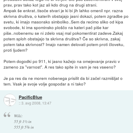
prav, prav tako kot jaz ali kdo drug na drugi strani.
Ampak še enkrat..tisoče stvari je ki bi jih lahko omenil npr. razna
skrivna društva, o katerih obstajajo jasni dokazi, potem zgradbe po
svetu, ki imajo masonsko simboliko..Sem da recimo sliko od kipa
svobode, ki ima spominsko ploščo na kateri pač piše kar
piše..nobenemu se ni zdelo vsaj mal pokomentirat zadeve.Zakaj
potem sploh obstajajo ta skrivna društva? Če so skrivna, zakaj
potem taka skrivnost? Imajo namen delovati potem proti človeku,
proti ljudem?
Potem dogodki po 911, ki jasno kažejo na omejevanje pravic v
zameno za "varnost". A res tako spite in vam je res vseeno?
Je pa res da ne morem nobenega prisilit da bi začel razmišljat o
tem. Vsak je svoje volje gospodar a ni tako?
PacificBlue
::
3. avg 2008, 13:47
Wiki:
55 ft 1½ in
555 ft 5⅛ in