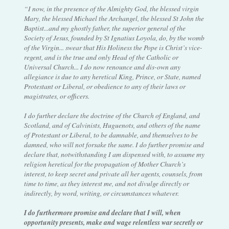
“I now, in the presence of the Almighty God, the blessed virgin
Mary, the blessed Michael the Archangel, the blessed St John the
Baptist...and my ghostly father, the superior general of the
Society of Jesus, founded by St Ignatius Loyola, do, by the womb
of the Virgin... swear that His Holiness the Pope is Christ’s vice-
regent, and is the true and only Head of the Catholic or
Universal Church... I do now renounce and dis-own any
allegiance is due to any heretical King, Prince, or State, named
Protestant or Liberal, or obedience to any of their laws or
magistrates, or officers.
I do further declare the doctrine of the Church of England, and
Scotland, and of Calvinists, Huguenots, and others of the name
of Protestant or Liberal, to be damnable, and themselves to be
damned, who will not forsake the same. I do further promise and
declare that, notwithstanding I am dispensed with, to assume my
religion heretical for the propagation of Mother Church’s
interest, to keep secret and private all her agents, counsels, from
time to time, as they interest me, and not divulge directly or
indirectly, by word, writing, or circumstances whatever.
I do furthermore promise and declare that I will, when
opportunity presents, make and wage relentless war secretly or