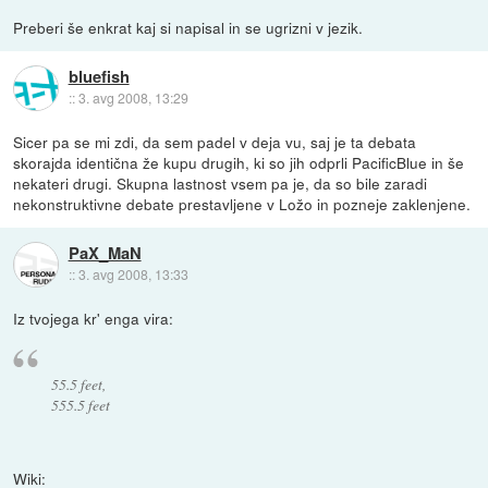
Preberi še enkrat kaj si napisal in se ugrizni v jezik.
bluefish
::
3. avg 2008, 13:29
Sicer pa se mi zdi, da sem padel v deja vu, saj je ta debata
skorajda identična že kupu drugih, ki so jih odprli PacificBlue in še
nekateri drugi. Skupna lastnost vsem pa je, da so bile zaradi
nekonstruktivne debate prestavljene v Ložo in pozneje zaklenjene.
PaX_MaN
::
3. avg 2008, 13:33
Iz tvojega kr' enga vira:
55.5 feet,
555.5 feet
Wiki: