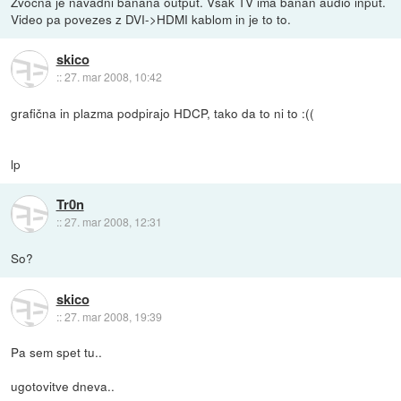
Zvocna je navadni banana output. Vsak TV ima banan audio input.
Video pa povezes z DVI->HDMI kablom in je to to.
skico
::
27. mar 2008, 10:42
grafična in plazma podpirajo HDCP, tako da to ni to :((
lp
Tr0n
::
27. mar 2008, 12:31
So?
skico
::
27. mar 2008, 19:39
Pa sem spet tu..
ugotovitve dneva..