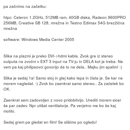
pa začnimo na začetku:
htpc: Celeron 1.2GHz, 512MB ram, 40GB diska, Radeon 9600PRO
256MB, Creative SB 128, mrežna in Testno Edimax 54G brezžična
mrežna
software: Windows Media Center 2005
Slika na plazmi je preko DVI->hdmi kabla. Zvok gre iz stereo
outputa na zvočni v EXT 3 input na TV-ju in DELA kot je treba. Ne
vem pa kaj philipsovci govorijo da to ne dela.. Majku jim spalim! :)
Slika je sedaj 1a! Samo stoj in glej kako lepa in čista je. Se kar ne
morem nagledat. :) Zvok bo zaenkrat samo stereo.. Za začetek bo
OK.
Zaenkrat sem zadovoljen z novo pridobitvijo. Urediti morem sicer
še par zadev. Npr utišat ventilatorje. Pa verjetno me bo še kaj
motilo.
Sedaj grem pa gledat en film! Se slišimo po ogledu!