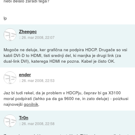
nebi delalo zaradi tega?
lp
Zheegec
::
26. mar 2008, 22:07
Mogoče ne deluje, ker grafična ne podpira HDCP. Drugače so vsi
kabli DVI-D to HDMI, tisti srednji del, ki manjka je drugi link (za
dual-link DVI), katerega HDMI ne pozna. Kabel je čisto OK.
ender
::
26. mar 2008, 22:53
Jaz bi tudi rekel, da je problem v HDCPju, čeprav bi ga X3100
moral podpirati (lahko pa da ga 9600 ne, in zato deluje) - poizkusi
najnovejši
gonilnik
.
Tr0n
::
26. mar 2008, 22:58