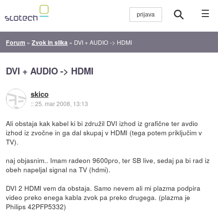
☰
Forum
»
Zvok in slika
»
DVI + AUDIO -> HDMI
DVI + AUDIO -> HDMI
skico
::
25. mar 2008, 13:13
Ali obstaja kak kabel ki bi združil DVI izhod iz grafične ter avdio
izhod iz zvočne in ga dal skupaj v HDMI (tega potem priključim v
TV).
naj objasnim.. Imam radeon 9600pro, ter SB live, sedaj pa bi rad iz
obeh napeljal signal na TV (hdmi).
DVI 2 HDMI vem da obstaja. Samo nevem ali mi plazma podpira
video preko enega kabla zvok pa preko drugega. (plazma je
Philips 42PFP5332)