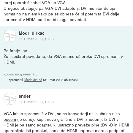
torej uporabiš kabel VGA na VGA.
Drugače obstajajo pa VGA-DVI adapterji, DVI monitor deluje
normalno na njem kako pa se obnese če bi potem ta DVI dalje
spremenil v HDMI pa ti ne bi mogel povedati.
Modri dirkač
::
31. mar 2008, 16:38
Pa fantje, no!
Že tisočkrat povedano, da VGA ne moreš preko DVI spremenit v
HDMI.
Zgodovina sprememb…
spremenil:
Modri dirkač
(
31. mar 2008 ob 16:38
)
ender
::
31. mar 2008, 18:08
VGA lahko spremeniš v DVI, samo konverterji niti slučajno niso
poceni
(je ceneje kupit novo grafično z DVI izhodom). Iz DVI v
HDMI je pa samo adapter, ki ustrezno preveže pine (DVI-D in HDMI
uporabljata isti protokol, samo da HDMI naprave morajo podpirati