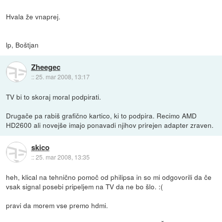
Hvala že vnaprej.
lp, Boštjan
Zheegec
::
25. mar 2008, 13:17
TV bi to skoraj moral podpirati.
Drugače pa rabiš grafično kartico, ki to podpira. Recimo AMD
HD2600 ali novejše imajo ponavadi njihov prirejen adapter zraven.
skico
::
25. mar 2008, 13:35
heh, klical na tehnično pomoč od philipsa in so mi odgovorili da če
vsak signal posebi pripeljem na TV da ne bo šlo. :(
pravi da morem vse premo hdmi.