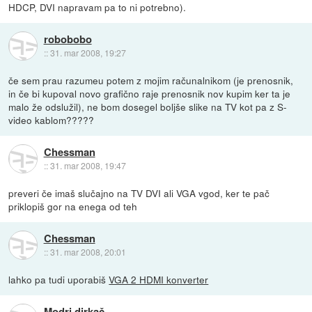
HDCP, DVI napravam pa to ni potrebno).
robobobo
::
31. mar 2008, 19:27
če sem prau razumeu potem z mojim računalnikom (je prenosnik,
in če bi kupoval novo grafično raje prenosnik nov kupim ker ta je
malo že odslužil), ne bom dosegel boljše slike na TV kot pa z S-
video kablom?????
Chessman
::
31. mar 2008, 19:47
preveri če imaš slučajno na TV DVI ali VGA vgod, ker te pač
priklopiš gor na enega od teh
Chessman
::
31. mar 2008, 20:01
lahko pa tudi uporabiš
VGA 2 HDMI konverter
Modri dirkač