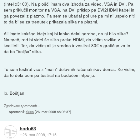
(Intel x3100). Na plošči imam dva izhoda za video. VGA in DVI. Pa
sem priklučil monitor na VGA, na DVI priklop pa DVI2HDMI kabel in
ga povezal z plazmo. Pa sem se ubadal pol ure pa mi ni uspelo niti
to da bi se za trenutek prikazala slika na plazmi.
Ali imate kakšno idejo kaj bi lahko delal narobe, da ni bilo slike?
Namreč, rad bi videl še sliko preko HDMI, da vidim razliko v
kvaliteti. Ter, da vidim ali je vredno investirat 80€ v grafično za to
da bo "boljša" slika.
To sem testiral vse z "main" delovnih računalnikov doma.. Ko vidim,
da to dela bom pa testiral na bodočem htpc-ju.
lp, Boštjan
Zgodovina sprememb…
spremenil:
skico
(
26. mar 2008 ob 06:37
)
hodu63
::
26. mar 2008, 17:15