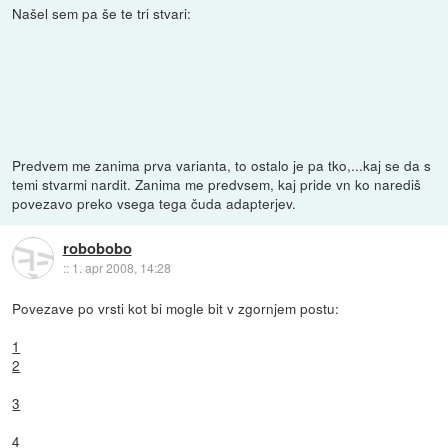
Našel sem pa še te tri stvari:
Predvem me zanima prva varianta, to ostalo je pa tko,...kaj se da s
temi stvarmi nardit. Zanima me predvsem, kaj pride vn ko narediš
povezavo preko vsega tega čuda adapterjev.
robobobo
::
1. apr 2008, 14:28
Povezave po vrsti kot bi mogle bit v zgornjem postu:
1
2
3
4