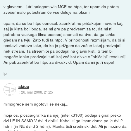
v glavnem.. jutri nalagam win MCE na htpc, ter upam da potem
zvečer malo potestiram če vse deluje na plazmi.
upam, da se bo htpc obnesel. zaenkrat ne pričakujem nevem kaj,
saj je kista bolj boga. se mi gre pa predvsem za to, da mi ni
potrebno vsakega filma posebej snemati na dvd, da ga lahko
gledam na tvju. Zato tudi ta htpc. V prihodnosti razmišljam, da bi si
nastavil zadevo tako, da ko jo prižgem da začne takoj predvajati
nek stream. Ta stream bi pa oddajal na glavni kišti. S tem bi
mogoče lahko predvajal tudi kaj več kot divxe v "običajni" resoluciji.
Ampak zaenkrat bo htpc za divx/xvid. Upam da mi jutri uspe!
lp
skico
::
26. mar 2008, 21:25
mimogrede sem ugotovil še nekaj...
moja os. plošča/grafika na njej (intel x3100) oddaja signal preko
dvi LE IN SAMO V dvi-d obliki. Kabel ki ga imam doma pa je dvi 2
hdmi (in NE dvi-d 2 hdmi). Manka tisti sredinski del. Ali je možno da