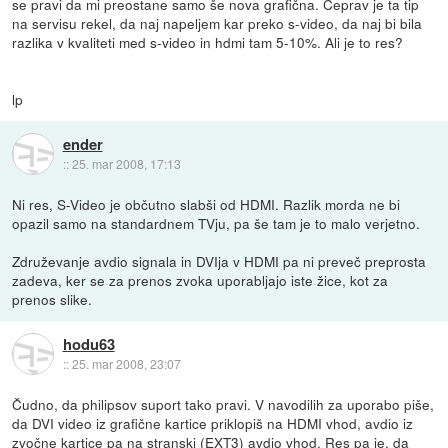
se pravi da mi preostane samo še nova grafična. Čeprav je ta tip
na servisu rekel, da naj napeljem kar preko s-video, da naj bi bila
razlika v kvaliteti med s-video in hdmi tam 5-10%. Ali je to res?
lp
ender
::
25. mar 2008, 17:13
Ni res, S-Video je občutno slabši od HDMI. Razlik morda ne bi
opazil samo na standardnem TVju, pa še tam je to malo verjetno.
Združevanje avdio signala in DVIja v HDMI pa ni preveč preprosta
zadeva, ker se za prenos zvoka uporabljajo iste žice, kot za
prenos slike.
hodu63
::
25. mar 2008, 23:07
Čudno, da philipsov suport tako pravi. V navodilih za uporabo piše,
da DVI video iz grafične kartice priklopiš na HDMI vhod, avdio iz
zvočne kartice pa na stranski (EXT3) avdio vhod. Res pa je, da