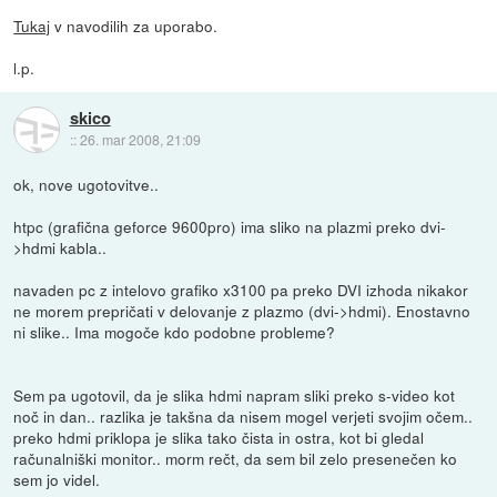
Tukaj
v navodilih za uporabo.
l.p.
skico
::
26. mar 2008, 21:09
ok, nove ugotovitve..
htpc (grafična geforce 9600pro) ima sliko na plazmi preko dvi-
>hdmi kabla..
navaden pc z intelovo grafiko x3100 pa preko DVI izhoda nikakor
ne morem prepričati v delovanje z plazmo (dvi->hdmi). Enostavno
ni slike.. Ima mogoče kdo podobne probleme?
Sem pa ugotovil, da je slika hdmi napram sliki preko s-video kot
noč in dan.. razlika je takšna da nisem mogel verjeti svojim očem..
preko hdmi priklopa je slika tako čista in ostra, kot bi gledal
računalniški monitor.. morm rečt, da sem bil zelo presenečen ko
sem jo videl.