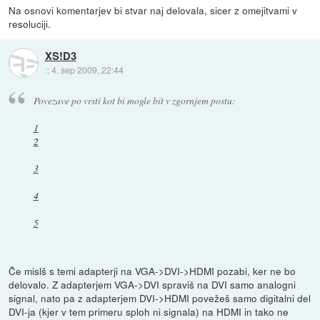
Na osnovi komentarjev bi stvar naj delovala, sicer z omejitvami v
resoluciji.
XS!D3
::
4. sep 2009, 22:44
Povezave po vrsti kot bi mogle bit v zgornjem postu:
1
2
3
4
5
Če mislš s temi adapterji na VGA->DVI->HDMI pozabi, ker ne bo
delovalo. Z adapterjem VGA->DVI spraviš na DVI samo analogni
signal, nato pa z adapterjem DVI->HDMI povežeš samo digitalni del
DVI-ja (kjer v tem primeru sploh ni signala) na HDMI in tako ne