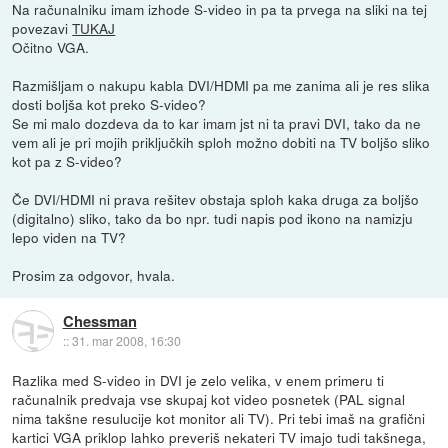
Na računalniku imam izhode S-video in pa ta prvega na sliki na tej
povezavi
TUKAJ
Očitno VGA.
Razmišljam o nakupu kabla DVI/HDMI pa me zanima ali je res slika
dosti boljša kot preko S-video?
Se mi malo dozdeva da to kar imam jst ni ta pravi DVI, tako da ne
vem ali je pri mojih priključkih sploh možno dobiti na TV boljšo sliko
kot pa z S-video?
Če DVI/HDMI ni prava rešitev obstaja sploh kaka druga za boljšo
(digitalno) sliko, tako da bo npr. tudi napis pod ikono na namizju
lepo viden na TV?
Prosim za odgovor, hvala.
Chessman
::
31. mar 2008, 16:30
Razlika med S-video in DVI je zelo velika, v enem primeru ti
računalnik predvaja vse skupaj kot video posnetek (PAL signal
nima takšne resulucije kot monitor ali TV). Pri tebi imaš na grafični
kartici VGA priklop lahko preveriš nekateri TV imajo tudi takšnega,