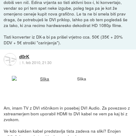
dobiš ven nič. Edina vrjanta so tisti aktivni box-i, ki konvertajo,
vendar so pri tem spet neke izgube, poleg tega pa je kot že
omenjeno ceneje kupit nova grafično. Le ta ne bi smela biti prav
draga, če potrebuješ le DVI priklop, lahko pa ob tem pogledaš še
za tako, ki zna recimo hardwaresko dekodirat HD 1080p filme.
Tisti konverter iz DX-a bi pa prišel vrjetno cca. 50€ (35€ + 20%
DDV + 5€ stroški "carinjenja").
d0rK
::
1. feb 2010, 21:30
Slika
Am, imam TV z DVI vtičnikom in posebej DVI Audio. Za povezavo z
xstreamerjem bom uporabil HDMI to DVI kabel ne vem pa kaj bi z
zvokom.
Ve kdo kakšen kabel predstavlja tista zadeva na sliki? Enojen