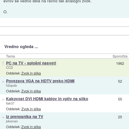
evrov še vedno dela na ravno tak analogni zvok.
O.
Vredno ogleda ...
Tema
Sporočila
!
PC na TV - splošni nasveti
1962
CCD
Oddelek:
Zvok in slika
»
Povezava VGA na HDTV preko HDMI
52
h2opolo
Oddelek:
Zvok in slika
»
Kakovost DVI HDMI kablov in vpliv na sliko
55
itak37
Oddelek:
Zvok in slika
»
Iz prenosnika na TV
25
jokeman
Oddelek:
Zvok in slika