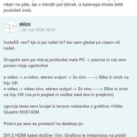
nikjer ne piše, kje v menijih pol izbiraš, iz katerega vhoda želiš
poslušati zvok.
skico
::
26. mar 2008, 06:34
hudu63: res? kje si pa našel to? ker sem gledal pa nisem nič
našel..
Drugače sem pa včeraj poizkušal malo PC -> plazma in naj vam
povem moje ugotovitve
s-video -> s-video, stereo output -> 2x cinc -----> Slika in zvok na
tvju OK
s-video -> video cinc, stereo output -> 2x cinc -----> Slika in zvok
na tvju OK (na prvi pogled ni razlike med tem in prejšnim)
zgornja testa sem izvajal iz lenovo notesnika z grafično nVidia
Quadro NVS140M.
Potem pa sem se prestavil na desktop pc.
DVI 2 HDMI kabel dolžine 10m. Grafična je integrirana na plošči