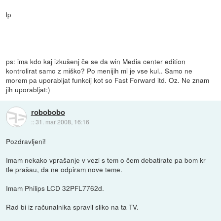
lp
ps: ima kdo kaj izkušenj če se da win Media center edition
kontrolirat samo z miško? Po menijih mi je vse kul.. Samo ne
morem pa uporabljat funkcij kot so Fast Forward itd. Oz. Ne znam
jih uporabljat:)
robobobo
::
31. mar 2008, 16:16
Pozdravljeni!
Imam nekako vprašanje v vezi s tem o čem debatirate pa bom kr
tle prašau, da ne odpiram nove teme.
Imam Philips LCD 32PFL7762d.
Rad bi iz računalnika spravil sliko na ta TV.