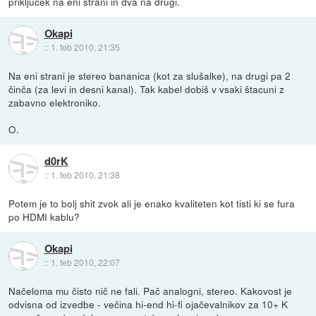
priključek na eni strani in dva na drugi.
Okapi
::
1. feb 2010, 21:35
Na eni strani je stereo bananica (kot za slušalke), na drugi pa 2
činča (za levi in desni kanal). Tak kabel dobiš v vsaki štacuni z
zabavno elektroniko.
O.
d0rK
::
1. feb 2010, 21:38
Potem je to bolj shit zvok ali je enako kvaliteten kot tisti ki se fura
po HDMI kablu?
Okapi
::
1. feb 2010, 22:07
Načeloma mu čisto nič ne fali. Pač analogni, stereo. Kakovost je
odvisna od izvedbe - večina hi-end hi-fi ojačevalnikov za 10+ K