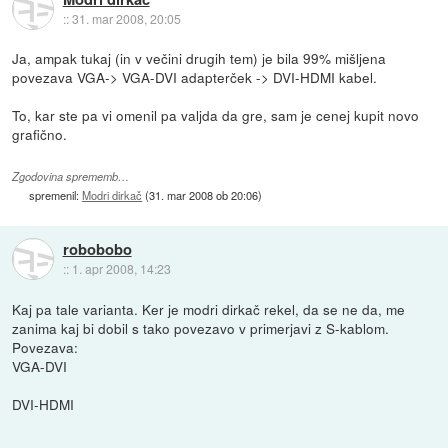
::
31. mar 2008, 20:05
Ja, ampak tukaj (in v večini drugih tem) je bila 99% mišljena
povezava VGA-> VGA-DVI adapterček -> DVI-HDMI kabel.
To, kar ste pa vi omenil pa valjda da gre, sam je cenej kupit novo
grafično.
Zgodovina sprememb…
spremenil:
Modri dirkač
(
31. mar 2008 ob 20:06
)
robobobo
::
1. apr 2008, 14:23
Kaj pa tale varianta. Ker je modri dirkač rekel, da se ne da, me
zanima kaj bi dobil s tako povezavo v primerjavi z S-kablom.
Povezava:
VGA-DVI
DVI-HDMI