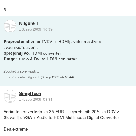
5
Kilgore T
::
3. sep 2009, 16:39
slika na TVDVI > HDMI; zvok na aktivne
Preprosto:
zvocnike/reciver...
HDMI converter
Sprejemljivo:
audio & DVI to HDMI converter
Drago:
Zgodovina sprememb…
spremenilo:
Kilgore T
(
3. sep 2009 ob 16:44
)
SimplTech
::
4. sep 2009, 08:31
Varianta konverterja za 35 EUR (+ morebitnih 20% za DDV v
Sloveniji): VGA + Audio to HDMI Multimedia Digital Converter:
Dealextreme