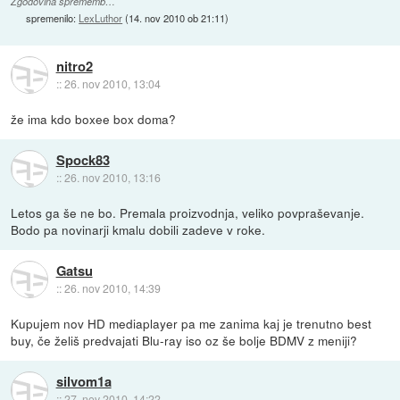
Zgodovina sprememb…
spremenilo:
LexLuthor
(
14. nov 2010 ob 21:11
)
nitro2
::
26. nov 2010, 13:04
že ima kdo boxee box doma?
Spock83
::
26. nov 2010, 13:16
Letos ga še ne bo. Premala proizvodnja, veliko povpraševanje.
Bodo pa novinarji kmalu dobili zadeve v roke.
Gatsu
::
26. nov 2010, 14:39
Kupujem nov HD mediaplayer pa me zanima kaj je trenutno best
buy, če želiš predvajati Blu-ray iso oz še bolje BDMV z meniji?
silvom1a
::
27. nov 2010, 14:22