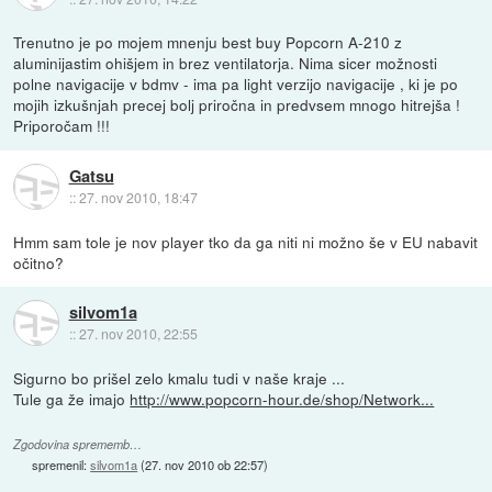
Trenutno je po mojem mnenju best buy Popcorn A-210 z
aluminijastim ohišjem in brez ventilatorja. Nima sicer možnosti
polne navigacije v bdmv - ima pa light verzijo navigacije , ki je po
mojih izkušnjah precej bolj priročna in predvsem mnogo hitrejša !
Priporočam !!!
Gatsu
::
27. nov 2010, 18:47
Hmm sam tole je nov player tko da ga niti ni možno še v EU nabavit
očitno?
silvom1a
::
27. nov 2010, 22:55
Sigurno bo prišel zelo kmalu tudi v naše kraje ...
Tule ga že imajo
http://www.popcorn-hour.de/shop/Network...
Zgodovina sprememb…
spremenil:
silvom1a
(
27. nov 2010 ob 22:57
)