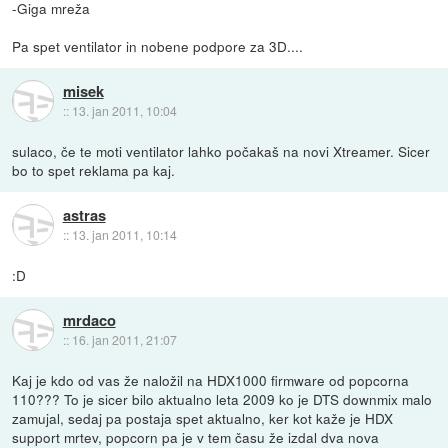
-Giga mreža
Pa spet ventilator in nobene podpore za 3D....
misek
::
13. jan 2011, 10:04
sulaco, če te moti ventilator lahko počakaš na novi Xtreamer. Sicer
bo to spet reklama pa kaj.
astras
::
13. jan 2011, 10:14
:D
mrdaco
::
16. jan 2011, 21:07
Kaj je kdo od vas že naložil na HDX1000 firmware od popcorna
110??? To je sicer bilo aktualno leta 2009 ko je DTS downmix malo
zamujal, sedaj pa postaja spet aktualno, ker kot kaže je HDX
support mrtev, popcorn pa je v tem času že izdal dva nova