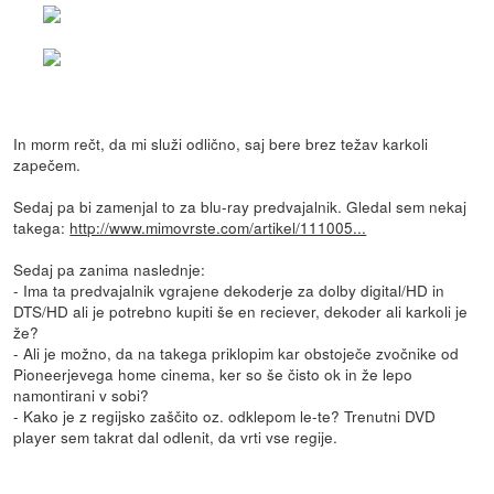
In morm rečt, da mi služi odlično, saj bere brez težav karkoli
zapečem.
Sedaj pa bi zamenjal to za blu-ray predvajalnik. Gledal sem nekaj
takega:
http://www.mimovrste.com/artikel/111005...
Sedaj pa zanima naslednje:
- Ima ta predvajalnik vgrajene dekoderje za dolby digital/HD in
DTS/HD ali je potrebno kupiti še en reciever, dekoder ali karkoli je
že?
- Ali je možno, da na takega priklopim kar obstoječe zvočnike od
Pioneerjevega home cinema, ker so še čisto ok in že lepo
namontirani v sobi?
- Kako je z regijsko zaščito oz. odklepom le-te? Trenutni DVD
player sem takrat dal odlenit, da vrti vse regije.