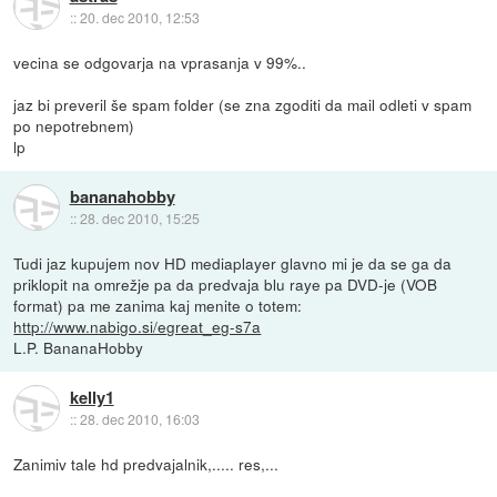
::
20. dec 2010, 12:53
vecina se odgovarja na vprasanja v 99%..
jaz bi preveril še spam folder (se zna zgoditi da mail odleti v spam
po nepotrebnem)
lp
bananahobby
::
28. dec 2010, 15:25
Tudi jaz kupujem nov HD mediaplayer glavno mi je da se ga da
priklopit na omrežje pa da predvaja blu raye pa DVD-je (VOB
format) pa me zanima kaj menite o totem:
http://www.nabigo.si/egreat_eg-s7a
L.P. BananaHobby
kelly1
::
28. dec 2010, 16:03
Zanimiv tale hd predvajalnik,..... res,...