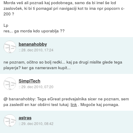
Morda veš ali poznaš kaj podobnega, samo da bi imel še lcd
zaslovček, ki bi ti pomagal pri navigaciji kot to ima npr popcorn c-
200 ?
Lp
res,.. ga morda kdo uporablja ??
bananahobby
::
28. dec 2010, 17:24
ne poznam, očitno so bolj redki... kaj pa drugi mislite glede tega
playerja? ker ga nameravam kupit...
SimplTech
::
29. dec 2010, 07:20
@ bananahobby: Tega eGreat predvajalnika sicer ne poznam, sem
pa zasledil en kar obširni test tukaj:
link
. Mogoče kaj pomaga.
astras
::
29. dec 2010, 08:42