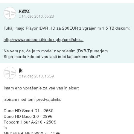
qwyx
::
14. dec 2010, 05:23
Tukaj imajo Playon!DVR HD za 280EUR z vgrajenim 1,5 TB diskom:
http://www.redcoon.it/index.php/cmd/sho...
Ne vem pa, če je to model z vgrajenim (DVB-T)tunerjem.
Si ga morda kdo od vas lasti in bi kaj pokomentiral?
jk
::
19. dec 2010, 15:59
Imam eno vprašanje za vse vas in sicer:
izbiram med temi predvajalniki:
Dune HD Smart D1 - 266€
Dune HD Base 3.0 - 299€
Popcorn Hour A-210 - 250€
in
MEDE8ER MED500X + - 159€