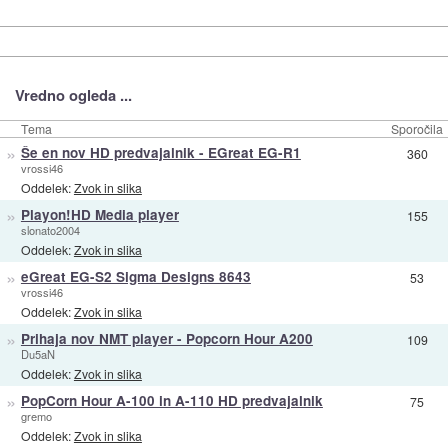
Vredno ogleda ...
Tema
Sporočila
»
Še en nov HD predvajalnik - EGreat EG-R1
360
vrossi46
Oddelek:
Zvok in slika
»
Playon!HD Media player
155
slonato2004
Oddelek:
Zvok in slika
»
eGreat EG-S2 Sigma Designs 8643
53
vrossi46
Oddelek:
Zvok in slika
»
Prihaja nov NMT player - Popcorn Hour A200
109
Du5aN
Oddelek:
Zvok in slika
»
PopCorn Hour A-100 in A-110 HD predvajalnik
75
gremo
Oddelek:
Zvok in slika