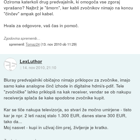
Oziroma katerkoli drug predvajalnik, ki omogoča vse zgoraj
vprašano? Najbrž je "šmorn", ker kabli zvočnikov nimajo na koncu
"činčev" ampak gol kabel.
Hvala za odgovore, vaš čas in pomoč.
Zgodovina sprememb…
spremenil:
Tomaz24
(
13. nov 2010 ob 11:29
)
LexLuthor
::
14. nov 2010, 21:10
Bluray predvajalniki običajno nimajo priklopov za zvočnike, imajo
samo kake analogne činč izhode in digitalne hdmi/s-pdif. Tele
"zvočničke" lahko priklopiš na kak receiver, vendar se ob nakupu
receiverja splača še kake spodobne zvočnike kupit.
Kar se tiče nakupa televizorja, so stvari že močno umirjene - tisto
kar je npr. 2 leti nazaj stalo 1.300 EUR, danes stane 300 EUR,
tako da...
Moj nasvet - kupi in uživaj čim prej, življenje je kratko.