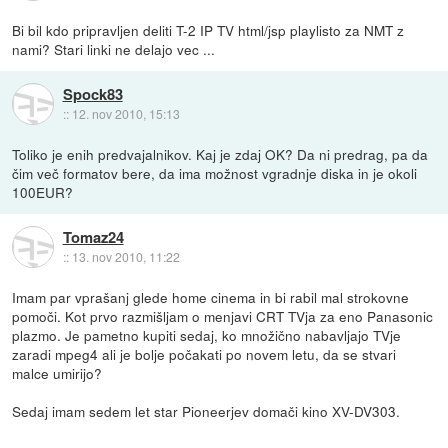
Bi bil kdo pripravljen deliti T-2 IP TV html/jsp playlisto za NMT z
nami? Stari linki ne delajo vec ...
Spock83
::
12. nov 2010, 15:13
Toliko je enih predvajalnikov. Kaj je zdaj OK? Da ni predrag, pa da
čim več formatov bere, da ima možnost vgradnje diska in je okoli
100EUR?
Tomaz24
::
13. nov 2010, 11:22
Imam par vprašanj glede home cinema in bi rabil mal strokovne
pomoči. Kot prvo razmišljam o menjavi CRT TVja za eno Panasonic
plazmo. Je pametno kupiti sedaj, ko množično nabavljajo TVje
zaradi mpeg4 ali je bolje počakati po novem letu, da se stvari
malce umirijo?
Sedaj imam sedem let star Pioneerjev domači kino XV-DV303.