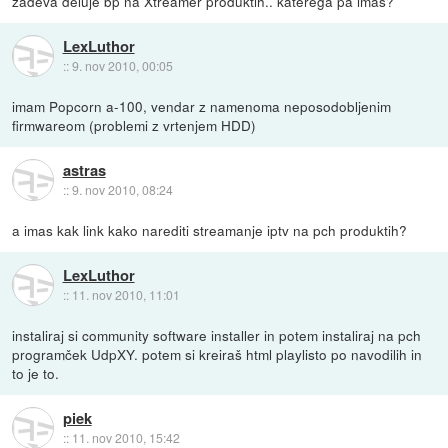
zadeva deluje bp na Xtreamer produktih.. katerega pa imas?
LexLuthor
::
9. nov 2010, 00:05
imam Popcorn a-100, vendar z namenoma neposodobljenim
firmwareom (problemi z vrtenjem HDD)
astras
::
9. nov 2010, 08:24
a imas kak link kako narediti streamanje iptv na pch produktih?
LexLuthor
::
11. nov 2010, 11:01
instaliraj si community software installer in potem instaliraj na pch
programček UdpXY. potem si kreiraš html playlisto po navodilih in
to je to.
piek
::
11. nov 2010, 15:42