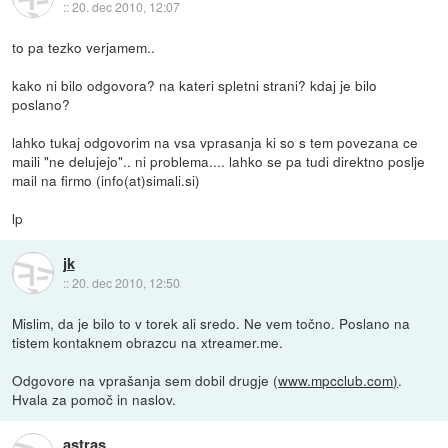
::
20. dec 2010, 12:07
to pa tezko verjamem..
kako ni bilo odgovora? na kateri spletni strani? kdaj je bilo
poslano?
lahko tukaj odgovorim na vsa vprasanja ki so s tem povezana ce
maili "ne delujejo".. ni problema.... lahko se pa tudi direktno poslje
mail na firmo (info(at)simali.si)
lp
jk
::
20. dec 2010, 12:50
Mislim, da je bilo to v torek ali sredo. Ne vem točno. Poslano na
tistem kontaknem obrazcu na xtreamer.me.
Odgovore na vprašanja sem dobil drugje (
www.mpcclub.com)
.
Hvala za pomoč in naslov.
astras