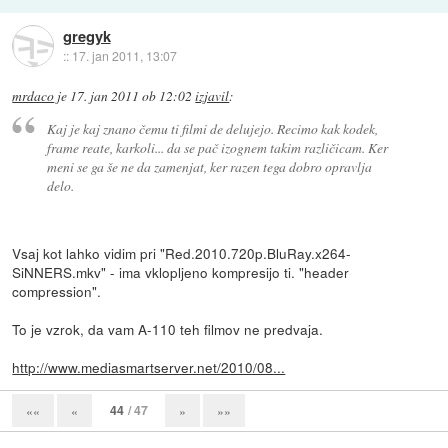
gregyk
::
17. jan 2011, 13:07
mrdaco
je
17. jan 2011 ob 12:02
izjavil
:
Kaj je kaj znano čemu ti filmi de delujejo. Recimo kak kodek,
frame reate, karkoli... da se pač izognem takim različicam. Ker
meni se ga še ne da zamenjat, ker razen tega dobro opravlja
delo.
Vsaj kot lahko vidim pri "Red.2010.720p.BluRay.x264-
SiNNERS.mkv" - ima vklopljeno kompresijo ti. "header
compression".
To je vzrok, da vam A-110 teh filmov ne predvaja.
http://www.mediasmartserver.net/2010/08...
44
/ 47
««
«
»
»»