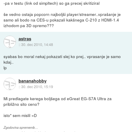
-pa v testu (link od simpltech) so ga precej skritiziral
še vedno ostaja popcorn najboljši player/streamer..vprašanje je
samo ali bodo na CES-u pokazali kakšnega C-210 z HDMI-1.4
izhodom pa 3D opremo???
astras
::
30. dec 2010, 14:48
syabas bo moral nekaj pokazati slej ko prej.. vprasanje je samo
kdaj..
lp
bananahobby
::
30. dec 2010, 15:19
Mi predlagate kerega boljšega od eGreat EG-S7A Ultra za
približno sito ceno?
isto* sem mislil =D
Zgodovina sprememb…