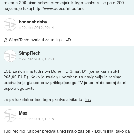
razen c-200 nima noben predvajalnik tega zaslona.. je pa c-200
najceneje tukaj
http://www.popcornhour.me
bananahobby
::
29. dec 2010, 09:14
@ SimplTech: hvala ti za ta link...=D
SimplTech
::
29. dec 2010, 10:53
LCD zaslon ima tudi novi Dune HD Smart D1 (cena kar visokih
265,90 EUR). Kako je zaslon uporaben za navigacijo in recimo
predvajanje glasbe brez priklopljenega TV-ja pa mi do sedaj še ni
uspelo ugotoviti.
Je pa kar dober test tega predvajalnika tu:
link
Maxl
::
29. dec 2010, 11:15
Tudi recimo Kaiboer predvajalniki imajo zaslon -
iBoum link
, tako da