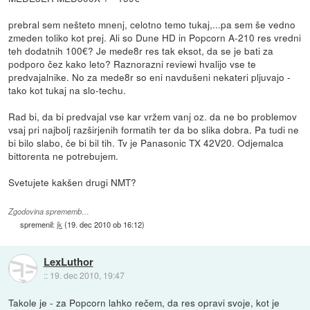
prebral sem nešteto mnenj, celotno temo tukaj,...pa sem še vedno
zmeden toliko kot prej. Ali so Dune HD in Popcorn A-210 res vredni
teh dodatnih 100€? Je mede8r res tak eksot, da se je bati za
podporo čez kako leto? Raznorazni reviewi hvalijo vse te
predvajalnike. No za mede8r so eni navdušeni nekateri pljuvajo -
tako kot tukaj na slo-techu.
Rad bi, da bi predvajal vse kar vržem vanj oz. da ne bo problemov
vsaj pri najbolj razširjenih formatih ter da bo slika dobra. Pa tudi ne
bi bilo slabo, če bi bil tih. Tv je Panasonic TX 42V20. Odjemalca
bittorenta ne potrebujem.
Svetujete kakšen drugi NMT?
Zgodovina sprememb…
spremenil:
jk
(
19. dec 2010 ob 16:12
)
LexLuthor
::
19. dec 2010, 19:47
Takole je - za Popcorn lahko rečem, da res opravi svoje, kot je