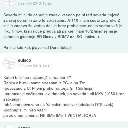
::
29. nov 2010, 13:22
Seveda mi ni do cenenih zadev, vseeno pa bi rad seveda največ
za svoj denar in zato tu sprašujem. A-110 imam sedaj že preko 2
leti in zadeva še vedno deluje brez problemov, edino vedno več je
mkv filmov, ki jih noče predvajati pa ker imam 10/2 linijo se mi je
zahotelo gledanje BR filmov v BDMV oz ISO načinu :)
Pa ima kdo kak player od Dune tukaj?
sulaco
::
29. nov 2010, 14:19
Kateri bi bil pa najcenejši streamer ??
Rabim v bistvu samo streamat iz PC-ja na TV:
-povezano z UTP-jem preko routerja (ni 1Gb linija)
-streamanje večinoma .avi datotek, pa seveda tudi MKV (1080 brez
zatikanja)
-občasno povezano na Yamahin receiver (obvlada DTS zvok)
-podnapisi mi niso važni
pa zelo pomembna: NE SME IMETI VENTIALTORJA