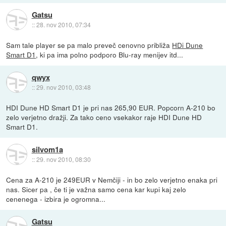
Gatsu
::
28. nov 2010, 07:34
Sam tale player se pa malo preveč cenovno približa
HDi Dune
Smart D1
, ki pa ima polno podporo Blu-ray menijev itd...
qwyx
::
29. nov 2010, 03:48
HDI Dune HD Smart D1 je pri nas 265,90 EUR. Popcorn A-210 bo
zelo verjetno dražji. Za tako ceno vsekakor raje HDI Dune HD
Smart D1.
silvom1a
::
29. nov 2010, 08:30
Cena za A-210 je 249EUR v Nemčiji - in bo zelo verjetno enaka pri
nas. Sicer pa , če ti je važna samo cena kar kupi kaj zelo
cenenega - izbira je ogromna...
Gatsu