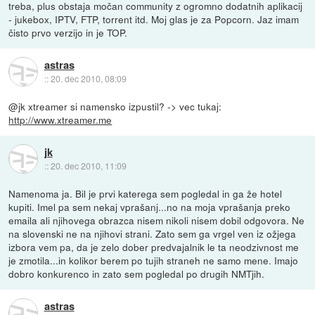
treba, plus obstaja močan community z ogromno dodatnih aplikacij
- jukebox, IPTV, FTP, torrent itd. Moj glas je za Popcorn. Jaz imam
čisto prvo verzijo in je TOP.
astras
::
20. dec 2010, 08:09
@jk xtreamer si namensko izpustil? -> vec tukaj:
http://www.xtreamer.me
jk
::
20. dec 2010, 11:09
Namenoma ja. Bil je prvi katerega sem pogledal in ga že hotel
kupiti. Imel pa sem nekaj vprašanj...no na moja vprašanja preko
emaila ali njihovega obrazca nisem nikoli nisem dobil odgovora. Ne
na slovenski ne na njihovi strani. Zato sem ga vrgel ven iz ožjega
izbora vem pa, da je zelo dober predvajalnik le ta neodzivnost me
je zmotila...in kolikor berem po tujih straneh ne samo mene. Imajo
dobro konkurenco in zato sem pogledal po drugih NMTjih.
astras