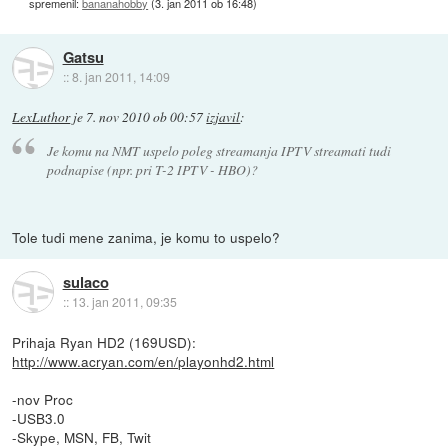
spremenil:
bananahobby
(
3. jan 2011 ob 16:48
)
Gatsu
::
8. jan 2011, 14:09
LexLuthor
je
7. nov 2010 ob 00:57
izjavil
:
Je komu na NMT uspelo poleg streamanja IPTV streamati tudi
podnapise (npr. pri T-2 IPTV - HBO)?
Tole tudi mene zanima, je komu to uspelo?
sulaco
::
13. jan 2011, 09:35
Prihaja Ryan HD2 (169USD):
http://www.acryan.com/en/playonhd2.html
-nov Proc
-USB3.0
-Skype, MSN, FB, Twit