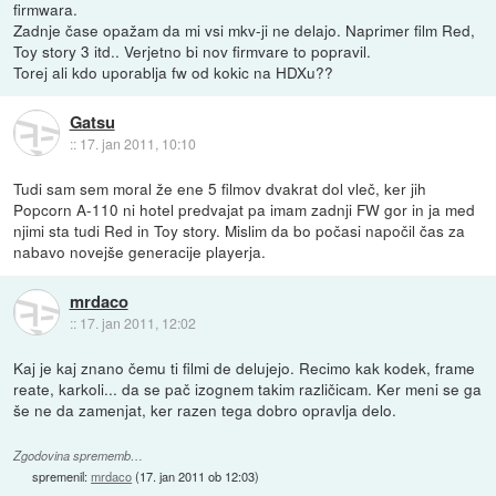
firmwara.
Zadnje čase opažam da mi vsi mkv-ji ne delajo. Naprimer film Red,
Toy story 3 itd.. Verjetno bi nov firmvare to popravil.
Torej ali kdo uporablja fw od kokic na HDXu??
Gatsu
::
17. jan 2011, 10:10
Tudi sam sem moral že ene 5 filmov dvakrat dol vleč, ker jih
Popcorn A-110 ni hotel predvajat pa imam zadnji FW gor in ja med
njimi sta tudi Red in Toy story. Mislim da bo počasi napočil čas za
nabavo novejše generacije playerja.
mrdaco
::
17. jan 2011, 12:02
Kaj je kaj znano čemu ti filmi de delujejo. Recimo kak kodek, frame
reate, karkoli... da se pač izognem takim različicam. Ker meni se ga
še ne da zamenjat, ker razen tega dobro opravlja delo.
Zgodovina sprememb…
spremenil:
mrdaco
(
17. jan 2011 ob 12:03
)