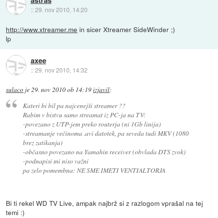
astras
::
29. nov 2010, 14:20
http://www.xtreamer.me
in sicer Xtreamer SideWinder ;)
lp
axee
::
29. nov 2010, 14:32
sulaco
je
29. nov 2010 ob 14:19
izjavil
:
Kateri bi bil pa najcenejši streamer ??
Rabim v bistvu samo streamat iz PC-ja na TV:
-povezano z UTP-jem preko routerja (ni 1Gb linija)
-streamanje večinoma .avi datotek, pa seveda tudi MKV (1080
brez zatikanja)
-občasno povezano na Yamahin receiver (obvlada DTS zvok)
-podnapisi mi niso važni
pa zelo pomembna: NE SME IMETI VENTIALTORJA
Bi ti rekel WD TV Live, ampak najbrž si z razlogom vprašal na tej
temi :)