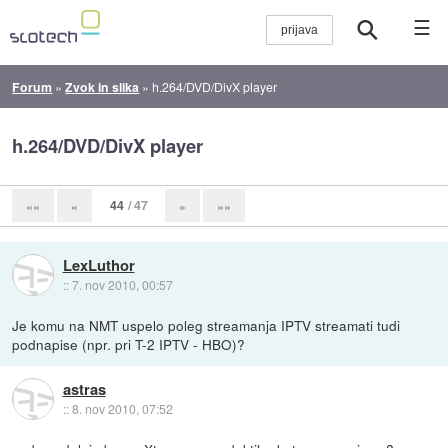
☰
Forum
»
Zvok in slika
»
h.264/DVD/DivX player
h.264/DVD/DivX player
44
/ 47
««
«
»
»»
LexLuthor
::
7. nov 2010, 00:57
Je komu na NMT uspelo poleg streamanja IPTV streamati tudi
podnapise (npr. pri T-2 IPTV - HBO)?
astras
::
8. nov 2010, 07:52