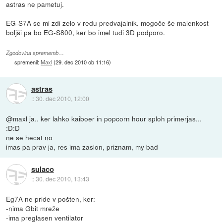
astras ne pametuj.
EG-S7A se mi zdi zelo v redu predvajalnik. mogoče še malenkost
boljši pa bo EG-S800, ker bo imel tudi 3D podporo.
Zgodovina sprememb…
spremenil:
Maxl
(
29. dec 2010 ob 11:16
)
astras
::
30. dec 2010, 12:00
@maxl ja.. ker lahko kaiboer in popcorn hour sploh primerjas...
:D:D
ne se hecat no
imas pa prav ja, res ima zaslon, priznam, my bad
sulaco
::
30. dec 2010, 13:43
Eg7A ne pride v pošten, ker:
-nima Gbit mreže
-ima preglasen ventilator