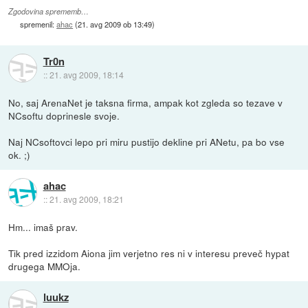
Zgodovina sprememb…
spremenil:
ahac
(
21. avg 2009 ob 13:49
)
Tr0n
::
21. avg 2009, 18:14
No, saj ArenaNet je taksna firma, ampak kot zgleda so tezave v
NCsoftu doprinesle svoje.
Naj NCsoftovci lepo pri miru pustijo dekline pri ANetu, pa bo vse
ok. ;)
ahac
::
21. avg 2009, 18:21
Hm... imaš prav.
Tik pred izzidom Aiona jim verjetno res ni v interesu preveč hypat
drugega MMOja.
luukz