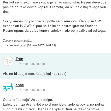
Ker kot sem reku.. vse skupaj je lahko samo joke. Resen developer
pač ne bo tako očitno kopiral. Sramota, da si upajo kaj takega ven
dat.
Sorry, ampak bolj očitnega ripoffa še nisem vidu. Če kupim GW
expansion in GW2 si pač ne želim še enkrat igrat na Outlandu.
Resno upam, da se bo končni izdelek malo bolj razlikoval od tega.
Zgodovina sprememb…
spremenil:
ahac
(
26. mar 2007 ob 09:22
)
Tr0n
::
26. mar 2007, 09:18
Ah, ne bi zdaj o tem, kdo je kaj kopiral. :)
ahac
::
26. mar 2007, 09:28
Outland "obstaja" že zelo dolgo.
Lahko dam za ArenaNet eno drugo idejo: zelena pokrajina polna
čudnih rastlin in živali, kjer se da vplivati tudi na "zakone fizike".