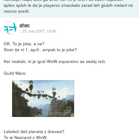
spilov sploh le da je playerov zmankalo zarad teh glubih instant mi
mocno smrdi.
ahac
::
25. mar 2007, 19:06
OK. To je joke, a ne?
Sicer še ni 1. april.. ampak to je joke?
Ker vsakdo, ki je igral WoW expansion se sedaj reži.
Guild Wars:
Lebdeči deli planeta z drevesi?
To je
Nagrand
z WoW.