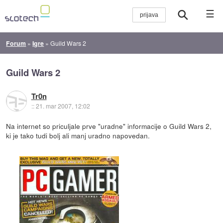
☰
Forum
»
Igre
»
Guild Wars 2
Guild Wars 2
Tr0n
::
21. mar 2007, 12:02
Na internet so priculjale prve "uradne" informacije o Guild Wars 2,
ki je tako tudi bolj ali manj uradno napovedan.