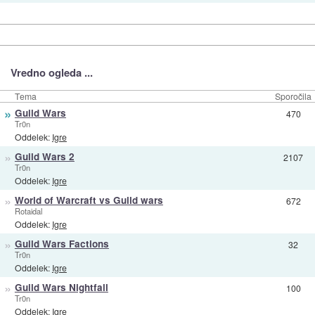
Vredno ogleda ...
Tema
Sporočila
»
Guild Wars
470
Tr0n
Oddelek:
Igre
»
Guild Wars 2
2107
Tr0n
Oddelek:
Igre
»
World of Warcraft vs Guild wars
672
Rotaidal
Oddelek:
Igre
»
Guild Wars Factions
32
Tr0n
Oddelek:
Igre
»
Guild Wars Nightfall
100
Tr0n
Oddelek:
Igre