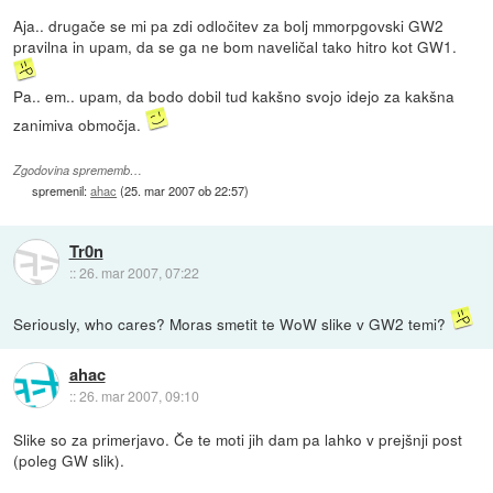
Aja.. drugače se mi pa zdi odločitev za bolj mmorpgovski GW2
pravilna in upam, da se ga ne bom naveličal tako hitro kot GW1.
Pa.. em.. upam, da bodo dobil tud kakšno svojo idejo za kakšna
zanimiva območja.
Zgodovina sprememb…
spremenil:
ahac
(
25. mar 2007 ob 22:57
)
Tr0n
::
26. mar 2007, 07:22
Seriously, who cares? Moras smetit te WoW slike v GW2 temi?
ahac
::
26. mar 2007, 09:10
Slike so za primerjavo. Če te moti jih dam pa lahko v prejšnji post
(poleg GW slik).