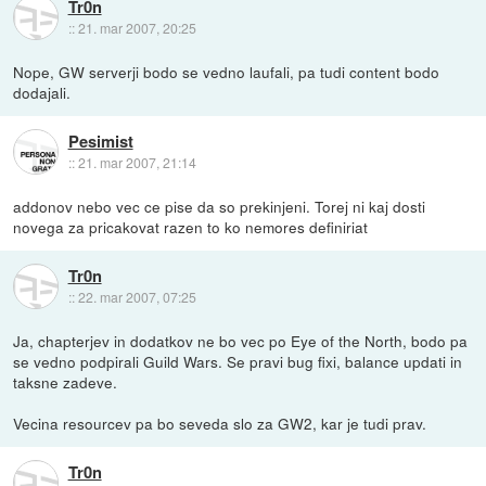
Tr0n
::
21. mar 2007, 20:25
Nope, GW serverji bodo se vedno laufali, pa tudi content bodo
dodajali.
Pesimist
::
21. mar 2007, 21:14
addonov nebo vec ce pise da so prekinjeni. Torej ni kaj dosti
novega za pricakovat razen to ko nemores definiriat
Tr0n
::
22. mar 2007, 07:25
Ja, chapterjev in dodatkov ne bo vec po Eye of the North, bodo pa
se vedno podpirali Guild Wars. Se pravi bug fixi, balance updati in
taksne zadeve.
Vecina resourcev pa bo seveda slo za GW2, kar je tudi prav.
Tr0n