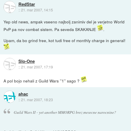
RedStar
::
21. mar 2007, 14:15
Yep old news, ampak vseeno najbolj zanimiv del je verjetno World
PvP pa nov combat sistem. Pa seveda SKAKANJE
.
Upam, da bo grind free, kot tudi free of monthly charge in general!
Slo-One
::
21. mar 2007, 17:19
A pol bojo nehali z Guild Wars ''1'' sago ?
ahac
::
21. mar 2007, 18:23
Guild Wars II - yet another MMORPG brez mesecne narocnine?