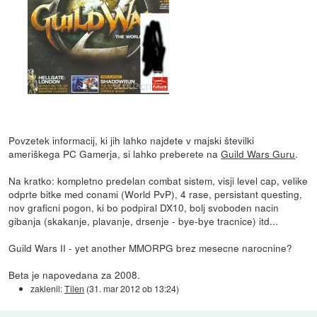
Povzetek informacij, ki jih lahko najdete v majski številki
ameriškega PC Gamerja, si lahko preberete na
Guild Wars Guru
.
Na kratko: kompletno predelan combat sistem, visji level cap, velike
odprte bitke med conami (World PvP), 4 rase, persistant questing,
nov graficni pogon, ki bo podpiral DX10, bolj svoboden nacin
gibanja (skakanje, plavanje, drsenje - bye-bye tracnice) itd...
Guild Wars II - yet another MMORPG brez mesecne narocnine?
Beta je napovedana za 2008.
zaklenil:
Tilen
(
31. mar 2012 ob 13:24
)