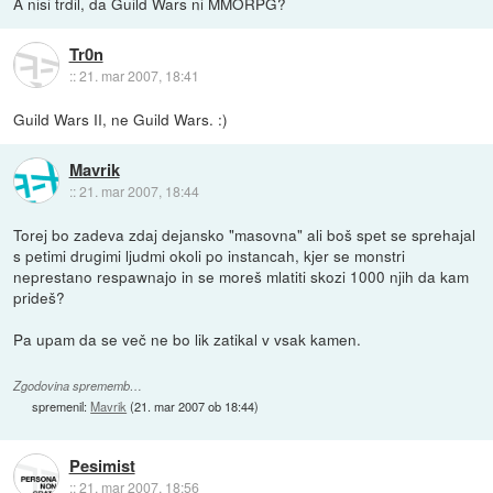
A nisi trdil, da Guild Wars ni MMORPG?
Tr0n
::
21. mar 2007, 18:41
Guild Wars II, ne Guild Wars. :)
Mavrik
::
21. mar 2007, 18:44
Torej bo zadeva zdaj dejansko "masovna" ali boš spet se sprehajal
s petimi drugimi ljudmi okoli po instancah, kjer se monstri
neprestano respawnajo in se moreš mlatiti skozi 1000 njih da kam
prideš?
Pa upam da se več ne bo lik zatikal v vsak kamen.
Zgodovina sprememb…
spremenil:
Mavrik
(
21. mar 2007 ob 18:44
)
Pesimist
::
21. mar 2007, 18:56