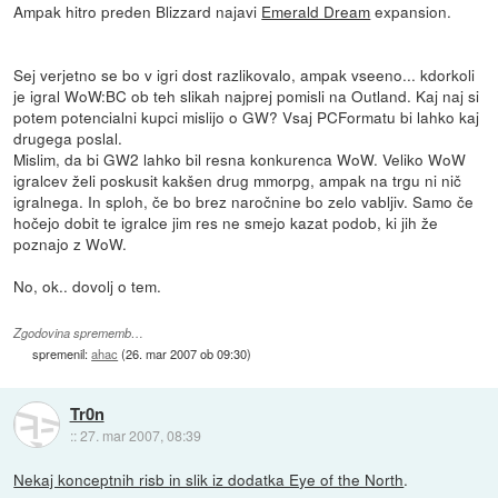
Ampak hitro preden Blizzard najavi
Emerald Dream
expansion.
Sej verjetno se bo v igri dost razlikovalo, ampak vseeno... kdorkoli
je igral WoW:BC ob teh slikah najprej pomisli na Outland. Kaj naj si
potem potencialni kupci mislijo o GW? Vsaj PCFormatu bi lahko kaj
drugega poslal.
Mislim, da bi GW2 lahko bil resna konkurenca WoW. Veliko WoW
igralcev želi poskusit kakšen drug mmorpg, ampak na trgu ni nič
igralnega. In sploh, če bo brez naročnine bo zelo vabljiv. Samo če
hočejo dobit te igralce jim res ne smejo kazat podob, ki jih že
poznajo z WoW.
No, ok.. dovolj o tem.
Zgodovina sprememb…
spremenil:
ahac
(
26. mar 2007 ob 09:30
)
Tr0n
::
27. mar 2007, 08:39
Nekaj konceptnih risb in slik iz dodatka Eye of the North
.