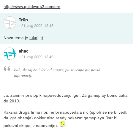
http://www.guildwars2.com/en/
Tr0n
::
21. avg 2009, 13:45
Nova tema je
tukaj
. ;)
ahac
::
21. avg 2009, 13:49
Bah, skoraj bo 2 leti od najave, pa se vedno nic novih
informacij.
Ja, zanimiv pristop k napovedovanju iger. Za gameplay bomo čakal
do 2010.
Kakšna druga firma npr. ne bi napovedala nič (sploh se ne bi vedl,
da igra obstaja) dokler niso ready pokazat gameplaya (kar bi
pokazal skupaj z napovedjo).