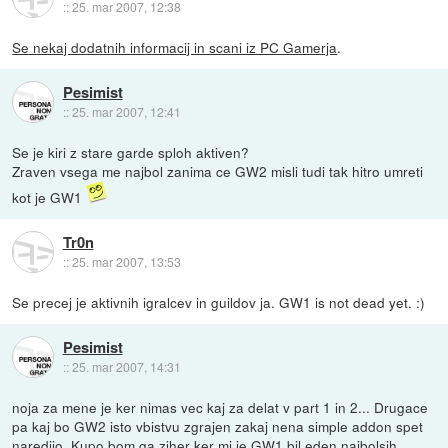
::
25. mar 2007, 12:38
Se nekaj dodatnih informacij in scani iz PC Gamerja
.
Pesimist
::
25. mar 2007, 12:41
Se je kiri z stare garde sploh aktiven?
Zraven vsega me najbol zanima ce GW2 misli tudi tak hitro umreti
kot je GW1
Tr0n
::
25. mar 2007, 13:53
Se precej je aktivnih igralcev in guildov ja. GW1 is not dead yet. :)
Pesimist
::
25. mar 2007, 14:31
noja za mene je ker nimas vec kaj za delat v part 1 in 2... Drugace
pa kaj bo GW2 isto vbistvu zgrajen zakaj nena simple addon spet
naredijo. Kupo bom ga ziher ker mi je GW1 bil eden najbolsih