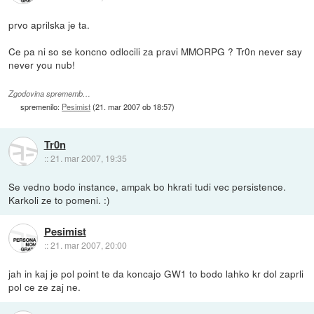
prvo aprilska je ta.
Ce pa ni so se koncno odlocili za pravi MMORPG ? Tr0n never say
never you nub!
Zgodovina sprememb…
spremenilo:
Pesimist
(
21. mar 2007 ob 18:57
)
Tr0n
::
21. mar 2007, 19:35
Se vedno bodo instance, ampak bo hkrati tudi vec persistence.
Karkoli ze to pomeni. :)
Pesimist
::
21. mar 2007, 20:00
jah in kaj je pol point te da koncajo GW1 to bodo lahko kr dol zaprli
pol ce ze zaj ne.