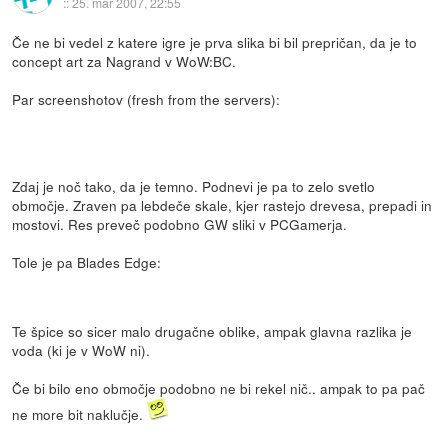
::
25. mar 2007, 22:55
Če ne bi vedel z katere igre je prva slika bi bil prepričan, da je to
concept art za Nagrand v WoW:BC.
Par screenshotov (fresh from the servers):
Zdaj je noč tako, da je temno. Podnevi je pa to zelo svetlo
območje. Zraven pa lebdeče skale, kjer rastejo drevesa, prepadi in
mostovi. Res preveč podobno GW sliki v PCGamerja.
Tole je pa Blades Edge:
Te špice so sicer malo drugačne oblike, ampak glavna razlika je
voda (ki je v WoW ni).
Če bi bilo eno območje podobno ne bi rekel nič.. ampak to pa pač
ne more bit naklučje.