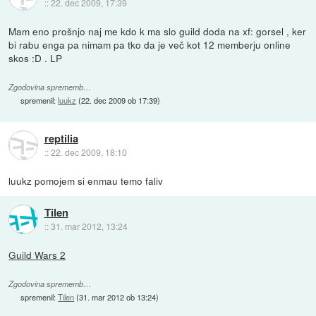
::
22. dec 2009, 17:39
Mam eno prošnjo naj me kdo k ma slo guild doda na xf: gorsel , ker
bi rabu enga pa nimam pa tko da je več kot 12 memberju online
skos :D . LP
Zgodovina sprememb…
spremenil:
luukz
(
22. dec 2009 ob 17:39
)
reptilia
::
22. dec 2009, 18:10
luukz pomojem si enmau temo faliv
Tilen
::
31. mar 2012, 13:24
Guild Wars 2
Zgodovina sprememb…
spremenil:
Tilen
(
31. mar 2012 ob 13:24
)