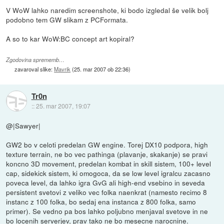
V WoW lahko naredim screenshote, ki bodo izgledal še velik bolj
podobno tem GW slikam z PCFormata.
A so to kar WoW:BC concept art kopiral?
Zgodovina sprememb…
zavaroval slike:
Mavrik
(
25. mar 2007 ob 22:36
)
Tr0n
::
25. mar 2007, 19:07
@|Sawyer|
GW2 bo v celoti predelan GW engine. Torej DX10 podpora, high
texture terrain, ne bo vec pathinga (plavanje, skakanje) se pravi
koncno 3D movement, predelan kombat in skill sistem, 100+ level
cap, sidekick sistem, ki omogoca, da se low level igralcu zacasno
poveca level, da lahko igra GvG ali high-end vsebino in seveda
persistent svetovi z veliko vec folka naenkrat (namesto recimo 8
instanc z 100 folka, bo sedaj ena instanca z 800 folka, samo
primer). Se vedno pa bos lahko poljubno menjaval svetove in ne
bo locenih serverjev, prav tako ne bo mesecne narocnine.