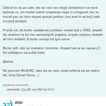
Odlocli so se pa zato, ker se niso vec mogli osredotocit na nove
featurje oz. jim model rednih chapterjev tega ni omogocal, ker so
morali pac na hitro vkupaj spacat poklice, nov svet in so bolj malo
inovacij dodajali.
Pravijo pa, da bodo nadaljevali podoben model tudi z GW2, ampak
da verjetno ne bo vec samostojnih poglavij, ampak verjetno dodatki
ali mini-dodakti, ki bodo cenejsi od igre same.
Bomo vidli, slisi se vsekakor zanivimo. Ampak tole je se najmanj 2
leti oddaljeno od public bete.
@ahac
Ne poznam WoW:BC, tako da ne vem. Lead artist je pa se vedno
isti, torej Daniel Dociu. :)
Zgodovina sprememb…
spremenilo:
Tr0n
(
25. mar 2007 ob 19:11
)
ahac