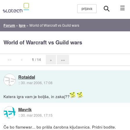
☰
Forum
»
Igre
»
World of Warcraft vs Guild wars
World of Warcraft vs Guild wars
««
«
1
/ 14
»
»»
Rotaidal
::
30. mar 2006, 17:08
Katera igra vam je boljša, in zakaj??
Mavrik
::
30. mar 2006, 17:15
Če bo flamewar... bo prišla čarobna ključavnica. Pridni bodite.