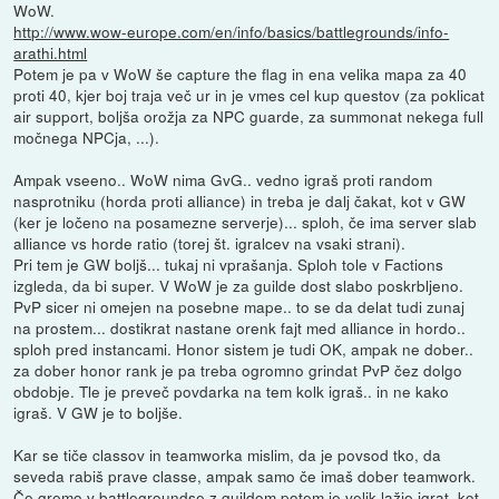
WoW.
http://www.wow-europe.com/en/info/basics/battlegrounds/info-
arathi.html
Potem je pa v WoW še capture the flag in ena velika mapa za 40
proti 40, kjer boj traja več ur in je vmes cel kup questov (za poklicat
air support, boljša orožja za NPC guarde, za summonat nekega full
močnega NPCja, ...).
Ampak vseeno.. WoW nima GvG.. vedno igraš proti random
nasprotniku (horda proti alliance) in treba je dalj čakat, kot v GW
(ker je ločeno na posamezne serverje)... sploh, če ima server slab
alliance vs horde ratio (torej št. igralcev na vsaki strani).
Pri tem je GW boljš... tukaj ni vprašanja. Sploh tole v Factions
izgleda, da bi super. V WoW je za guilde dost slabo poskrbljeno.
PvP sicer ni omejen na posebne mape.. to se da delat tudi zunaj
na prostem... dostikrat nastane orenk fajt med alliance in hordo..
sploh pred instancami. Honor sistem je tudi OK, ampak ne dober..
za dober honor rank je pa treba ogromno grindat PvP čez dolgo
obdobje. Tle je preveč povdarka na tem kolk igraš.. in ne kako
igraš. V GW je to boljše.
Kar se tiče classov in teamworka mislim, da je povsod tko, da
seveda rabiš prave classe, ampak samo če imaš dober teamwork.
Če gremo v battlegroundse z guildom potem je velik lažje igrat, kot