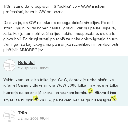
Tr0n, samo da te popravim. S "poklici" so v WoW mišljeni
professioni, katerih GW ne pozna.
Dejstvo je, da GW nekako ne dosega določenih ciljev. Po eni
strani, naj bi bil dostopen casual igralcu, kar mu pa ne uspeva,
zato, ker je tam notri večina ljudi takih... nesposobnežev, da te
glava boli. Po drugi strani pa rabiš za neko dobro igranje že ure
treninga, za kaj takega mu pa manjka raznolikosti in privlačnosti
plačljivih MMORPGjev.
Rotaidal
::
2. apr 2006, 09:24
Valda, zato pa tolko folka igra WoW, čeprav je treba plačat za
igranje! Samo v Sloveniji igra WoW 5000 folka! In v wow je tolko
humorja da se smejiš skoraj na vsakem koraku
Blizzard ima
smisel za humor
Za Gw, pa nevem ,ker še ga nisem igral
Tr0n
::
2. apr 2006, 09:44