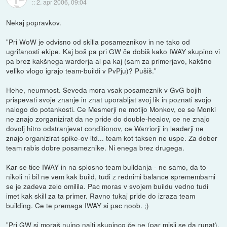
::
2. apr 2006, 09:04
Nekaj popravkov.
"Pri WoW je odvisno od skilla posameznikov in ne tako od
ugrifanosti ekipe. Kaj boš pa pri GW če dobiš kako IWAY skupino vi
pa brez kakšnega warderja al pa kaj (sam za primerjavo, kakšno
veliko vlogo igrajo team-buildi v PvPju)? Pušiš."
Hehe, neumnost. Seveda mora vsak posameznik v GvG bojih
prispevati svoje znanje in znat uporabljat svoj lik in poznati svojo
nalogo do potankosti. Ce Mesmerji ne motijo Monkov, ce se Monki
ne znajo zorganizirat da ne pride do double-healov, ce ne znajo
dovolj hitro odstranjevat conditionov, ce Warriorji in leaderji ne
znajo organizirat spike-ov itd... team kot taksen ne uspe. Za dober
team rabis dobre posameznike. Ni enega brez drugega.
Kar se tice IWAY in na splosno team buildanja - ne samo, da to
nikoli ni bil ne vem kak build, tudi z rednimi balance spremembami
se je zadeva zelo omilila. Pac moras v svojem buildu vedno tudi
imet kak skill za ta primer. Ravno tukaj pride do izraza team
building. Ce te premaga IWAY si pac noob. ;)
"Pri GW si moraš nujno najti skupinco če ne (par misij se da runat),