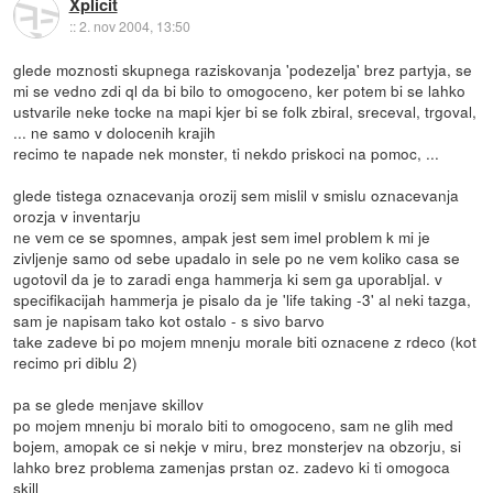
Xplicit
::
2. nov 2004, 13:50
glede moznosti skupnega raziskovanja 'podezelja' brez partyja, se
mi se vedno zdi ql da bi bilo to omogoceno, ker potem bi se lahko
ustvarile neke tocke na mapi kjer bi se folk zbiral, sreceval, trgoval,
... ne samo v dolocenih krajih
recimo te napade nek monster, ti nekdo priskoci na pomoc, ...
glede tistega oznacevanja orozij sem mislil v smislu oznacevanja
orozja v inventarju
ne vem ce se spomnes, ampak jest sem imel problem k mi je
zivljenje samo od sebe upadalo in sele po ne vem koliko casa se
ugotovil da je to zaradi enga hammerja ki sem ga uporabljal. v
specifikacijah hammerja je pisalo da je 'life taking -3' al neki tazga,
sam je napisam tako kot ostalo - s sivo barvo
take zadeve bi po mojem mnenju morale biti oznacene z rdeco (kot
recimo pri diblu 2)
pa se glede menjave skillov
po mojem mnenju bi moralo biti to omogoceno, sam ne glih med
bojem, amopak ce si nekje v miru, brez monsterjev na obzorju, si
lahko brez problema zamenjas prstan oz. zadevo ki ti omogoca
skill