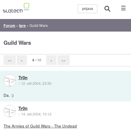
☰
Forum
»
Igre
»
Guild Wars
Guild Wars
4
/ 10
««
«
»
»»
Tr0n
::
12. okt 2004, 23:30
Da. :)
Tr0n
::
14. okt 2004, 10:12
The Armies of Guild Wars - The Undead