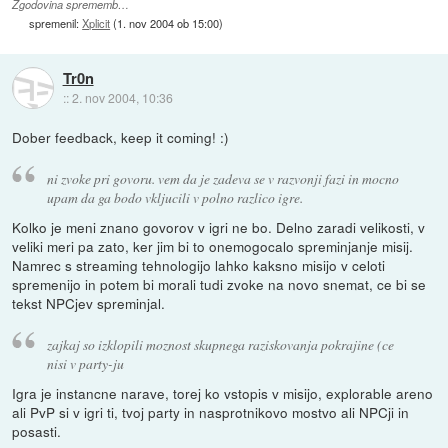
Zgodovina sprememb…
spremenil:
Xplicit
(
1. nov 2004 ob 15:00
)
Tr0n
::
2. nov 2004, 10:36
Dober feedback, keep it coming! :)
ni zvoke pri govoru. vem da je zadeva se v razvonji fazi in mocno
upam da ga bodo vkljucili v polno razlico igre.
Kolko je meni znano govorov v igri ne bo. Delno zaradi velikosti, v
veliki meri pa zato, ker jim bi to onemogocalo spreminjanje misij.
Namrec s streaming tehnologijo lahko kaksno misijo v celoti
spremenijo in potem bi morali tudi zvoke na novo snemat, ce bi se
tekst NPCjev spreminjal.
zajkaj so izklopili moznost skupnega raziskovanja pokrajine (ce
nisi v party-ju
Igra je instancne narave, torej ko vstopis v misijo, explorable areno
ali PvP si v igri ti, tvoj party in nasprotnikovo mostvo ali NPCji in
posasti.