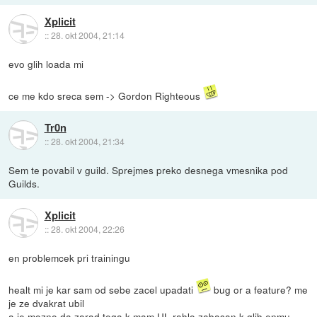
Xplicit
::
28. okt 2004, 21:14
evo glih loada mi
ce me kdo sreca sem -> Gordon Righteous
Tr0n
::
28. okt 2004, 21:34
Sem te povabil v guild. Sprejmes preko desnega vmesnika pod
Guilds.
Xplicit
::
28. okt 2004, 22:26
en problemcek pri trainingu
healt mi je kar sam od sebe zacel upadati
bug or a feature? me
je ze dvakrat ubil
a je mozno da zarad tega k mam UL rahlo zabasan k glih enmu