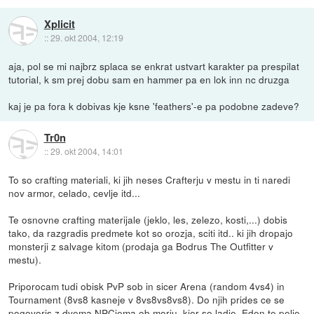
Xplicit
::
29. okt 2004, 12:19
aja, pol se mi najbrz splaca se enkrat ustvart karakter pa prespilat
tutorial, k sm prej dobu sam en hammer pa en lok inn nc druzga
kaj je pa fora k dobivas kje ksne 'feathers'-e pa podobne zadeve?
Tr0n
::
29. okt 2004, 14:01
To so crafting materiali, ki jih neses Crafterju v mestu in ti naredi
nov armor, celado, cevlje itd...
Te osnovne crafting materijale (jeklo, les, zelezo, kosti,...) dobis
tako, da razgradis predmete kot so orozja, sciti itd.. ki jih dropajo
monsterji z salvage kitom (prodaja ga Bodrus The Outfitter v
mestu).
Priporocam tudi obisk PvP sob in sicer Arena (random 4vs4) in
Tournament (8vs8 kasneje v 8vs8vs8vs8). Do njih prides ce se
pogovoris z dvema NPCjema ob morju, kjer so ladje. Eden te pelje