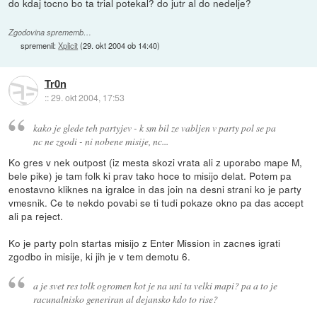
do kdaj tocno bo ta trial potekal? do jutr al do nedelje?
Zgodovina sprememb…
spremenil:
Xplicit
(
29. okt 2004 ob 14:40
)
Tr0n
::
29. okt 2004, 17:53
kako je glede teh partyjev - k sm bil ze vabljen v party pol se pa
nc ne zgodi - ni nobene misije, nc...
Ko gres v nek outpost (iz mesta skozi vrata ali z uporabo mape M,
bele pike) je tam folk ki prav tako hoce to misijo delat. Potem pa
enostavno kliknes na igralce in das join na desni strani ko je party
vmesnik. Ce te nekdo povabi se ti tudi pokaze okno pa das accept
ali pa reject.
Ko je party poln startas misijo z Enter Mission in zacnes igrati
zgodbo in misije, ki jih je v tem demotu 6.
a je svet res tolk ogromen kot je na uni ta velki mapi? pa a to je
racunalnisko generiran al dejansko kdo to rise?