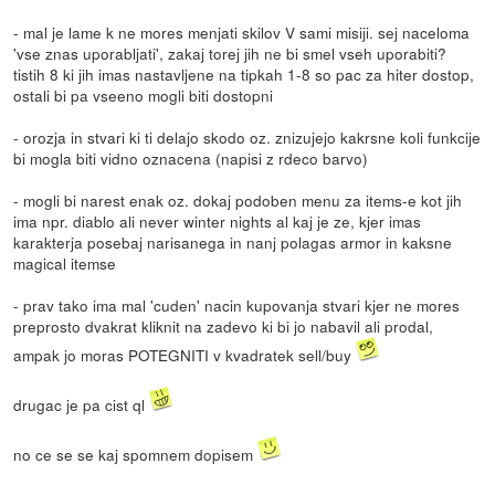
- mal je lame k ne mores menjati skilov V sami misiji. sej naceloma
'vse znas uporabljati', zakaj torej jih ne bi smel vseh uporabiti?
tistih 8 ki jih imas nastavljene na tipkah 1-8 so pac za hiter dostop,
ostali bi pa vseeno mogli biti dostopni
- orozja in stvari ki ti delajo skodo oz. znizujejo kakrsne koli funkcije
bi mogla biti vidno oznacena (napisi z rdeco barvo)
- mogli bi narest enak oz. dokaj podoben menu za items-e kot jih
ima npr. diablo ali never winter nights al kaj je ze, kjer imas
karakterja posebaj narisanega in nanj polagas armor in kaksne
magical itemse
- prav tako ima mal 'cuden' nacin kupovanja stvari kjer ne mores
preprosto dvakrat kliknit na zadevo ki bi jo nabavil ali prodal,
ampak jo moras POTEGNITI v kvadratek sell/buy
drugac je pa cist ql
no ce se se kaj spomnem dopisem