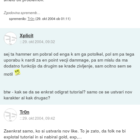
Zgodovina sprememb…
spremenilo:
Tr0n
(
29. okt 2004 ob 01:11
)
Xplicit
::
29. okt 2004, 09:32
sej ta hammer sm pobral od enga k sm ga potolkel, pol sm pa tega
uporabu k nardi za en point vecji dammage, pa sm mislu da ma
dodatno funkcijo da drugim se krade zivljenje, sam ocitno sem se
motil
btw - kak se da se enkrat odigrat tutorial? samo ce se ustvari nov
karakter al kak drugac?
Tr0n
::
29. okt 2004, 09:42
Zaenkrat samo, ko si ustvaris nov like. To je zato, da folk ne bi
explotal tutorial in si nabiral gold, exp,...