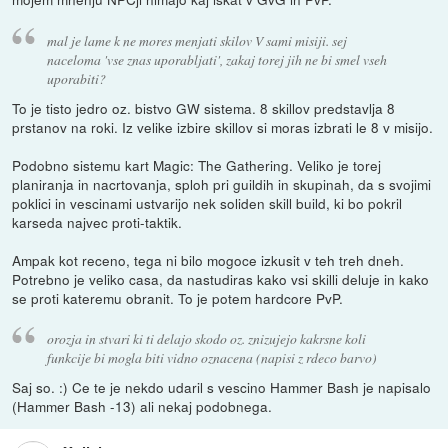
mal je lame k ne mores menjati skilov V sami misiji. sej
naceloma 'vse znas uporabljati', zakaj torej jih ne bi smel vseh
uporabiti?
To je tisto jedro oz. bistvo GW sistema. 8 skillov predstavlja 8
prstanov na roki. Iz velike izbire skillov si moras izbrati le 8 v misijo.
Podobno sistemu kart Magic: The Gathering. Veliko je torej
planiranja in nacrtovanja, sploh pri guildih in skupinah, da s svojimi
poklici in vescinami ustvarijo nek soliden skill build, ki bo pokril
karseda najvec proti-taktik.
Ampak kot receno, tega ni bilo mogoce izkusit v teh treh dneh.
Potrebno je veliko casa, da nastudiras kako vsi skilli deluje in kako
se proti kateremu obranit. To je potem hardcore PvP.
orozja in stvari ki ti delajo skodo oz. znizujejo kakrsne koli
funkcije bi mogla biti vidno oznacena (napisi z rdeco barvo)
Saj so. :) Ce te je nekdo udaril s vescino Hammer Bash je napisalo
(Hammer Bash -13) ali nekaj podobnega.