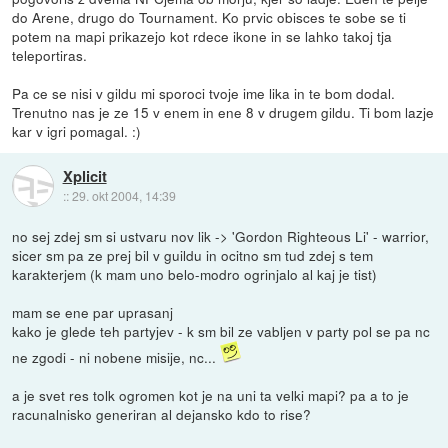
do Arene, drugo do Tournament. Ko prvic obisces te sobe se ti
potem na mapi prikazejo kot rdece ikone in se lahko takoj tja
teleportiras.
Pa ce se nisi v gildu mi sporoci tvoje ime lika in te bom dodal.
Trenutno nas je ze 15 v enem in ene 8 v drugem gildu. Ti bom lazje
kar v igri pomagal. :)
Xplicit
::
29. okt 2004, 14:39
no sej zdej sm si ustvaru nov lik -> 'Gordon Righteous Li' - warrior,
sicer sm pa ze prej bil v guildu in ocitno sm tud zdej s tem
karakterjem (k mam uno belo-modro ogrinjalo al kaj je tist)
mam se ene par uprasanj
kako je glede teh partyjev - k sm bil ze vabljen v party pol se pa nc
ne zgodi - ni nobene misije, nc...
a je svet res tolk ogromen kot je na uni ta velki mapi? pa a to je
racunalnisko generiran al dejansko kdo to rise?