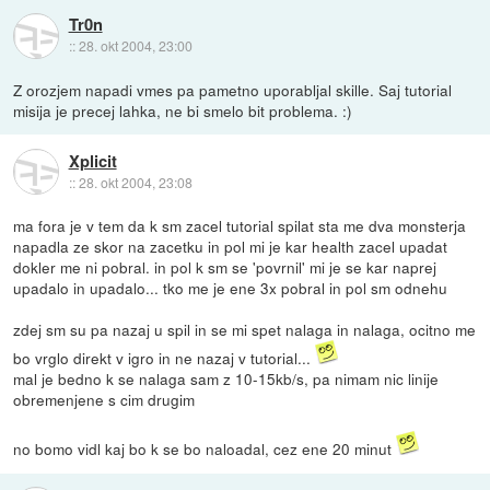
Tr0n
::
28. okt 2004, 23:00
Z orozjem napadi vmes pa pametno uporabljal skille. Saj tutorial
misija je precej lahka, ne bi smelo bit problema. :)
Xplicit
::
28. okt 2004, 23:08
ma fora je v tem da k sm zacel tutorial spilat sta me dva monsterja
napadla ze skor na zacetku in pol mi je kar health zacel upadat
dokler me ni pobral. in pol k sm se 'povrnil' mi je se kar naprej
upadalo in upadalo... tko me je ene 3x pobral in pol sm odnehu
zdej sm su pa nazaj u spil in se mi spet nalaga in nalaga, ocitno me
bo vrglo direkt v igro in ne nazaj v tutorial...
mal je bedno k se nalaga sam z 10-15kb/s, pa nimam nic linije
obremenjene s cim drugim
no bomo vidl kaj bo k se bo naloadal, cez ene 20 minut