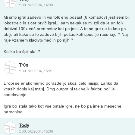
::
30. okt 2004, 14:33
Mi smo igral zadevo in vsi tolk eno pošast (6 komadov) jest sem bil
lokostrelc in sicer prvič igral... sam nekak se mi zdi da je un folk
dobival 100x več predmetov kot pa jest. A to se gre na to kdo ga
ubije ali kako se te zadeve k jih pošastkoti spustijo raćunajo ? Naj
raje vzamem kladivo/meč in po njih ?
Koliko bo špil stal ?
Tr0n
::
30. okt 2004, 15:21
Dropi se enakomerno porazdelijo skozi celo misijo. Lahko da
vcasih dobis kaj manj. Dmg outpot ni tak velik faktor, bolj je
sodelovanje.
Igra bo stala tako kot vse ostale igre, ne bo pa imela mesecne
narocnine.
Tody
::
30. okt 2004, 15:36