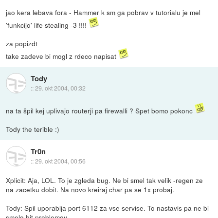
jao kera lebava fora - Hammer k sm ga pobrav v tutorialu je mel
'funkcijo' life stealing -3 !!!!
za popizdt
take zadeve bi mogl z rdeco napisat
Tody
::
29. okt 2004, 00:32
na ta špil kej uplivajo routerji pa firewalli ? Spet bomo pokonc
Tody the terible :)
Tr0n
::
29. okt 2004, 00:56
Xplicit: Aja, LOL. To je zgleda bug. Ne bi smel tak velik -regen ze
na zacetku dobit. Na novo kreiraj char pa se 1x probaj.
Tody: Spil uporablja port 6112 za vse servise. To nastavis pa ne bi
smelo bit problemov.