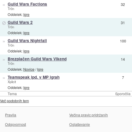
»
Guild Wars Factions
32
Tr0n
Oddelek:
Igre
⊘
Guild Wars 2
31
Tr0n
Oddelek:
Igre
»
Guild Wars Nightfall
100
Tr0n
Oddelek:
Igre
»
Brezplačen Guild Wars Vikend
14
Tr0n
Oddelek:
Novice
/
Igre
»
Teamspeak ipd. v MP igrah
7
Xplicit
Oddelek:
Igre
Tema
Sporočila
Več podobnih tem
Pravila
Večina pravic pridržanih
Odgovornost
Oglaševanje