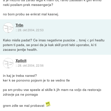
neki posilam prek messengerja?
no bom probu se enkrat mal kasnej.
Tr0n
::
28. okt 2004, 22:53
Kako mislis padat? Ce imas negativne puscice .. torej < pri healtu
potem ti pada, se pravi da je kak skill proti tebi uporabo, ki ti
zacasno jemlje health.
Xplicit
::
28. okt 2004, 22:56
in kaj je treba narest?
ker k se ponovno pojavm je to se vedno tle
pa sm probu vse speele al skille k jih mam na voljo da restorajo
zdravje pa ne pomaga
grem zdle se mal probavat