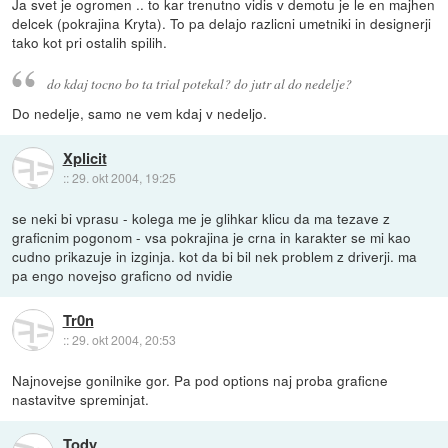
Ja svet je ogromen .. to kar trenutno vidis v demotu je le en majhen
delcek (pokrajina Kryta). To pa delajo razlicni umetniki in designerji
tako kot pri ostalih spilih.
do kdaj tocno bo ta trial potekal? do jutr al do nedelje?
Do nedelje, samo ne vem kdaj v nedeljo.
Xplicit
::
29. okt 2004, 19:25
se neki bi vprasu - kolega me je glihkar klicu da ma tezave z
graficnim pogonom - vsa pokrajina je crna in karakter se mi kao
cudno prikazuje in izginja. kot da bi bil nek problem z driverji. ma
pa engo novejso graficno od nvidie
Tr0n
::
29. okt 2004, 20:53
Najnovejse gonilnike gor. Pa pod options naj proba graficne
nastavitve spreminjat.
Tody