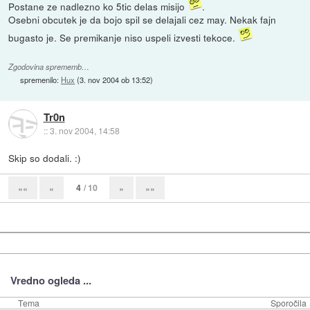
Postane ze nadlezno ko 5tic delas misijo
.
Osebni obcutek je da bojo spil se delajali cez may. Nekak fajn
bugasto je. Se premikanje niso uspeli izvesti tekoce.
Zgodovina sprememb…
spremenilo:
Hux
(
3. nov 2004 ob 13:52
)
Tr0n
::
3. nov 2004, 14:58
Skip so dodali. :)
4
/ 10
««
«
»
»»
Vredno ogleda ...
Tema
Sporočila