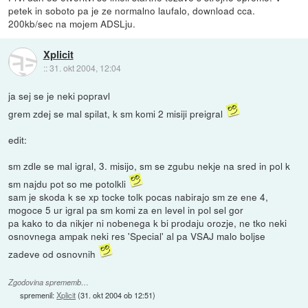
petek in soboto pa je ze normalno laufalo, download cca.
200kb/sec na mojem ADSLju.
Xplicit
::
31. okt 2004, 12:04
ja sej se je neki popravl
grem zdej se mal spilat, k sm komi 2 misiji preigral
edit:
sm zdle se mal igral, 3. misijo, sm se zgubu nekje na sred in pol k
sm najdu pot so me potolkli
sam je skoda k se xp tocke tolk pocas nabirajo sm ze ene 4,
mogoce 5 ur igral pa sm komi za en level in pol sel gor
pa kako to da nikjer ni nobenega k bi prodaju orozje, ne tko neki
osnovnega ampak neki res 'Special' al pa VSAJ malo boljse
zadeve od osnovnih
Zgodovina sprememb…
spremenil:
Xplicit
(
31. okt 2004 ob 12:51
)