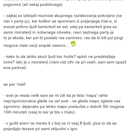
pogovore (ali nekaj podobnega)
- zajkaj so izklopili moznost skupnega raziskovanja pokrajine (ce
nisi v party-ju), ker kolikor se spomnem iz prejsnjega trial-a, si
srecal polhno ljudi kamorkoli se sel, zdej pa kamorkoli gres so
samo monsterji in nobenega cloveka, raen lastnega party-ja
to je skoda, ker pol bi postalo res zanimivo. res da bi bili pol pingi
mogoce malo vecji ampak vseeno...
- kako to da lahko skozi ljudi kar hodis? sploh ne predstaljajo
ovire? isto je z monsterji (nism cist zihr ce pri vseh, sam sem opazil
ene parkrat)
se par 'misli'
- svet je resda velik sam se mi zdi da je tista 'mapa' rahlo
neproporcionalna glede na cel svet - ce gleda mapo zgleda vse
ogromno, dejansko pa lahko mapo prelaufas v dobrih 5ih mogoce
10ih minutah (vsaj to kar je blo v trialu).
- v guild areni ne mores it v boj ce ni vsaj 8 ljudi, plus to da se
pojavljajo tezave pri sami vkljucitvi v igro