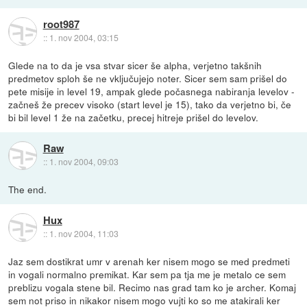
root987
::
1. nov 2004, 03:15
Glede na to da je vsa stvar sicer še alpha, verjetno takšnih
predmetov sploh še ne vključujejo noter. Sicer sem sam prišel do
pete misije in level 19, ampak glede počasnega nabiranja levelov -
začneš že precev visoko (start level je 15), tako da verjetno bi, če
bi bil level 1 že na začetku, precej hitreje prišel do levelov.
Raw
::
1. nov 2004, 09:03
The end.
Hux
::
1. nov 2004, 11:03
Jaz sem dostikrat umr v arenah ker nisem mogo se med predmeti
in vogali normalno premikat. Kar sem pa tja me je metalo ce sem
preblizu vogala stene bil. Recimo nas grad tam ko je archer. Komaj
sem not priso in nikakor nisem mogo vujti ko so me atakirali ker