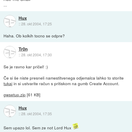
...
Hux
::
28. okt 2004, 17:25
Haha. Ob kolkih tocno se odpre?
Tr0n
::
28. okt 2004, 17:30
Se je ravno kar pričel! :)
Če si še niste presneli namestitvenega odjemalca lahko to storite
tukaj
in si ustvarite račun s pritiskom na gumb Create Account.
gwsetup.zip
[61 KB]
Hux
::
28. okt 2004, 17:35
Sem upazo lol. Sem ze not Lord Hux