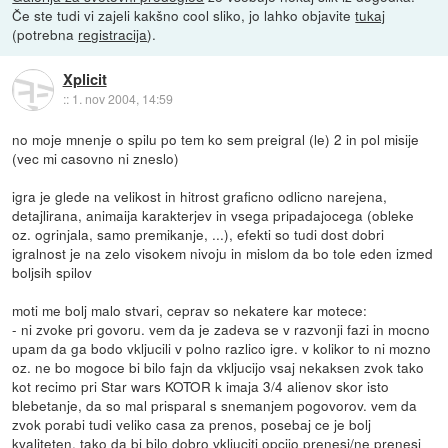
Če ste tudi vi zajeli kakšno cool sliko, jo lahko objavite
tukaj
(potrebna
registracija
).
Xplicit
::
1. nov 2004, 14:59
no moje mnenje o spilu po tem ko sem preigral (le) 2 in pol misije
(vec mi casovno ni zneslo)
igra je glede na velikost in hitrost graficno odlicno narejena,
detajlirana, animaija karakterjev in vsega pripadajocega (obleke
oz. ogrinjala, samo premikanje, ...), efekti so tudi dost dobri
igralnost je na zelo visokem nivoju in mislom da bo tole eden izmed
boljsih spilov
moti me bolj malo stvari, ceprav so nekatere kar motece:
- ni zvoke pri govoru. vem da je zadeva se v razvonji fazi in mocno
upam da ga bodo vkljucili v polno razlico igre. v kolikor to ni mozno
oz. ne bo mogoce bi bilo fajn da vkljucijo vsaj nekaksen zvok tako
kot recimo pri Star wars KOTOR k imaja 3/4 alienov skor isto
blebetanje, da so mal prisparal s snemanjem pogovorov. vem da
zvok porabi tudi veliko casa za prenos, posebaj ce je bolj
kvaliteten, tako da bi bilo dobro vkljuciti opcijo prenesi/ne prenesi