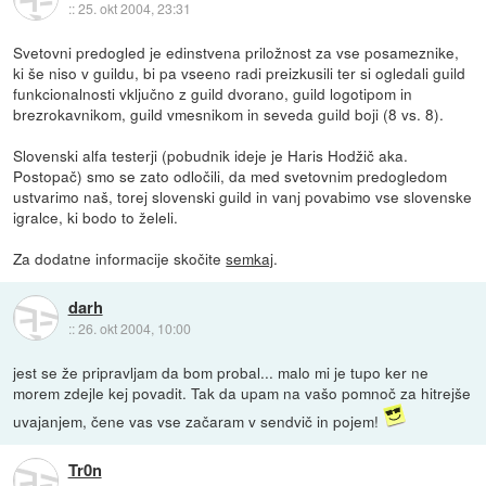
::
25. okt 2004, 23:31
Svetovni predogled je edinstvena priložnost za vse posameznike,
ki še niso v guildu, bi pa vseeno radi preizkusili ter si ogledali guild
funkcionalnosti vključno z guild dvorano, guild logotipom in
brezrokavnikom, guild vmesnikom in seveda guild boji (8 vs. 8).
Slovenski alfa testerji (pobudnik ideje je Haris Hodžič aka.
Postopač) smo se zato odločili, da med svetovnim predogledom
ustvarimo naš, torej slovenski guild in vanj povabimo vse slovenske
igralce, ki bodo to želeli.
Za dodatne informacije skočite
semkaj
.
darh
::
26. okt 2004, 10:00
jest se že pripravljam da bom probal... malo mi je tupo ker ne
morem zdejle kej povadit. Tak da upam na vašo pomnoč za hitrejše
uvajanjem, čene vas vse začaram v sendvič in pojem!
Tr0n