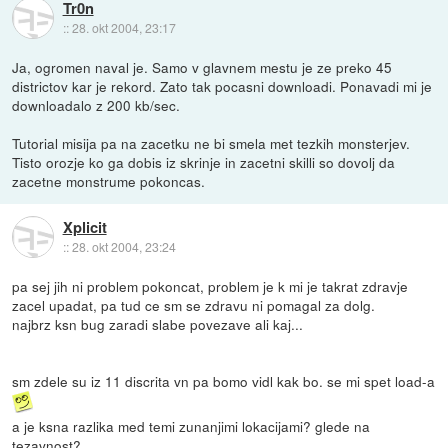
Tr0n
::
28. okt 2004, 23:17
Ja, ogromen naval je. Samo v glavnem mestu je ze preko 45
districtov kar je rekord. Zato tak pocasni downloadi. Ponavadi mi je
downloadalo z 200 kb/sec.
Tutorial misija pa na zacetku ne bi smela met tezkih monsterjev.
Tisto orozje ko ga dobis iz skrinje in zacetni skilli so dovolj da
zacetne monstrume pokoncas.
Xplicit
::
28. okt 2004, 23:24
pa sej jih ni problem pokoncat, problem je k mi je takrat zdravje
zacel upadat, pa tud ce sm se zdravu ni pomagal za dolg.
najbrz ksn bug zaradi slabe povezave ali kaj...
sm zdele su iz 11 discrita vn pa bomo vidl kak bo. se mi spet load-a
a je ksna razlika med temi zunanjimi lokacijami? glede na
tezavnost?