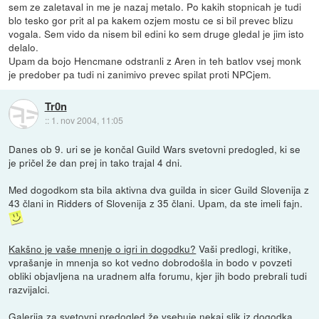
sem ze zaletaval in me je nazaj metalo. Po kakih stopnicah je tudi
blo tesko gor prit al pa kakem ozjem mostu ce si bil prevec blizu
vogala. Sem vido da nisem bil edini ko sem druge gledal je jim isto
delalo.
Upam da bojo Hencmane odstranli z Aren in teh batlov vsej monk
je predober pa tudi ni zanimivo prevec spilat proti NPCjem.
Tr0n
::
1. nov 2004, 11:05
Danes ob 9. uri se je končal Guild Wars svetovni predogled, ki se
je pričel že dan prej in tako trajal 4 dni.
Med dogodkom sta bila aktivna dva guilda in sicer Guild Slovenija z
43 člani in Ridders of Slovenija z 35 člani. Upam, da ste imeli fajn.
Kakšno je vaše mnenje o igri in dogodku?
Vaši predlogi, kritike,
vprašanje in mnenja so kot vedno dobrodošla in bodo v povzeti
obliki objavljena na uradnem alfa forumu, kjer jih bodo prebrali tudi
razvijalci.
Galerija za svetovni predogled
že vsebuje nekaj slik iz dogodka.