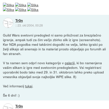
Tr0n
::
23. okt 2004, 00:28
Guild Wars svetovni predogled ni samo priložnost za brezplačno
igranje, ampak tudi za čim večjo zbirko slik iz igre (screenshots).
Ker NDA pogodba med takšnimi dogodki ne velja, lahko igralci po
želji slikajo ali snemajo in ta material prosto objavljajo po forumih ali
fan straneh.
V ta namen sem odprl novo kategorijo v
galeriji
, ki bo namenjena
vašim slikam iz igre med svetovnim predogledom. Vsi registrirani
uporabniki bodo tako med 29. in 31. oktobrom lahko preko upload
vmesnika objavljali svoje najboljše WPE slike. 8)
Več informacij
tukaj
.
Še 6 dni! :)
Tr0n