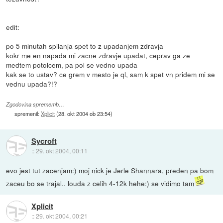
edit:
po 5 minutah spilanja spet to z upadanjem zdravja
kokr me en napada mi zacne zdravje upadat, ceprav ga ze
medtem potolcem, pa pol se vedno upada
kak se to ustav? ce grem v mesto je ql, sam k spet vn pridem mi se
vednu upada?!?
Zgodovina sprememb…
spremenil:
Xplicit
(
28. okt 2004 ob 23:54
)
Sycroft
::
29. okt 2004, 00:11
evo jest tut zacenjam:) moj nick je Jerle Shannara, preden pa bom
zaceu bo se trajal.. louda z celih 4-12k hehe:) se vidimo tam
Xplicit
::
29. okt 2004, 00:21