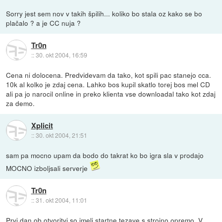
Sorry jest sem nov v takih špilih... koliko bo stala oz kako se bo
plačalo ? a je CC nuja ?
Tr0n
::
30. okt 2004, 16:59
Cena ni dolocena. Predvidevam da tako, kot spili pac stanejo cca.
10k al kolko je zdaj cena. Lahko bos kupil skatlo torej bos mel CD
ali pa jo narocil online in preko klienta vse downloadal tako kot zdaj
za demo.
Xplicit
::
30. okt 2004, 21:51
sam pa mocno upam da bodo do takrat ko bo igra sla v prodajo
MOCNO izboljsali serverje
Tr0n
::
31. okt 2004, 11:01
Prvi dan ob otvoritvi so imeli startne tezave s strojno opremo. V