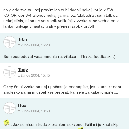
no glede zvoka - sej pravim lahko bi dodali nekaj kot je v SW-
KOTOR kjer 3/4 alienov nekaj 'jamra' oz. 'zlobudra', sam tolk da
nekaj slisis, ni pa ne vem kolk velik fajl z zvokom. se vedno pa je
lahko funkcija v nastavitvah - prenesi zvok - on/off
Tr0n
::
2. nov 2004, 15:23
Sem posredoval vasa mnenja razvijalcem. Thx za feedback! :)
Tody
::
2. nov 2004, 15:45
Okey če ni zvoka pa naj upočasnijo podnapise, jest znam kr dobr
angleško pa mi ni uspel vse prebrat, kaj šele za kake juniorje....
Hux
::
3. nov 2004, 13:50
. Jaz se nisem trudo z branjem sekvenc. Falil mi je knof skip.