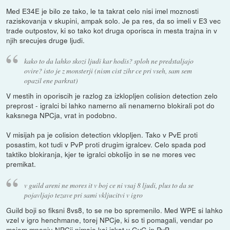
Med E34E je bilo ze tako, le ta takrat celo nisi imel moznosti
raziskovanja v skupini, ampak solo. Je pa res, da so imeli v E3 vec
trade outpostov, ki so tako kot druga oporisca in mesta trajna in v
njih srecujes druge ljudi.
kako to da lahko skozi ljudi kar hodis? sploh ne predstaljajo
ovire? isto je z monsterji (nism cist zihr ce pri vseh, sam sem
opazil ene parkrat)
V mestih in oporiscih je razlog za izklopljen colision detection zelo
preprost - igralci bi lahko namerno ali nenamerno blokirali pot do
kaksnega NPCja, vrat in podobno.
V misijah pa je colision detection vklopljen. Tako v PvE proti
posastim, kot tudi v PvP proti drugim igralcev. Celo spada pod
taktiko blokiranja, kjer te igralci obkolijo in se ne mores vec
premikat.
v guild areni ne mores it v boj ce ni vsaj 8 ljudi, plus to da se
pojavljajo tezave pri sami vkljucitvi v igro
Guild boji so fiksni 8vs8, to se ne bo spremenilo. Med WPE si lahko
vzel v igro henchmane, torej NPCje, ki so ti pomagali, vendar po
mojem mnenju NPCji nimajo kaj iskat v GvG in PvP.