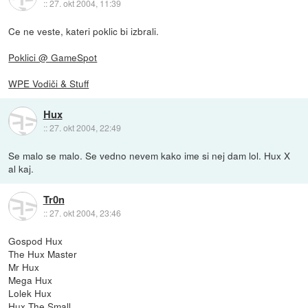
::
27. okt 2004, 11:39
Ce ne veste, kateri poklic bi izbrali.
Poklici @ GameSpot
WPE Vodiči & Stuff
Hux
::
27. okt 2004, 22:49
Se malo se malo. Se vedno nevem kako ime si nej dam lol. Hux X
al kaj.
Tr0n
::
27. okt 2004, 23:46
Gospod Hux
The Hux Master
Mr Hux
Mega Hux
Lolek Hux
Hux The Small