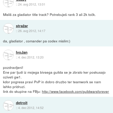
::
24. avg 2012, 13:01
Misliš za gladiator title track? Potrebuješ rank 3 ali 2k točk.
stražar
::
26. avg 2012, 14:17
da, gladiator , comander pa codex mislim:)
IvoJan
::
4. dec 2012, 13:20
pozdravljeni!
Ene par ljudi iz mojega bivsega guilda se je zbralo ker poskusajo
oziveti gw1.
kdor pogresa pravi PvP in dobro druzbo ter teamwork se nam
lahko pridruzi.
link do skupine na FBju:
http://www.facebook.com/guildwarsforever
detroit
::
4. dec 2012, 14:52