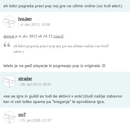
eh kdor pogreša pravi pvp nej gre na ultimo online (uo troll alert:)
IvoJan
::
4. dec 2012, 15:58
detroit
je
4. dec 2012 ob 14:52
izjavil
:
eh kdor pogreša pravi pvp nej gre na ultimo online (uo troll
alert:)
letelo je na gw2 playerje ki pogresajo pvp iz originala :D
stražar
::
26. apr 2013, 09:51
vse se igra in guildi so tudi še aktivni v enki:)(tudi naš)je zabavno
ker ni več toliko spama pa "kreganja" le sproščena igra.
oo7
::
15. jan 2026, 21:37