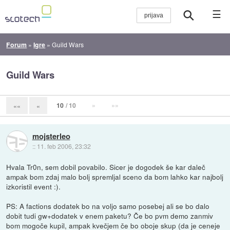
☰
Forum
»
Igre
»
Guild Wars
Guild Wars
10
/ 10
»
»»
««
«
mojsterleo
::
11. feb 2006, 23:32
Hvala Tr0n, sem dobil povabilo. Sicer je dogodek še kar daleč
ampak bom zdaj malo bolj spremljal sceno da bom lahko kar najbolj
izkoristil event :).
PS: A factions dodatek bo na voljo samo posebej ali se bo dalo
dobit tudi gw+dodatek v enem paketu? Če bo pvm demo zanmiv
bom mogoče kupil, ampak kvečjem če bo oboje skup (da je ceneje