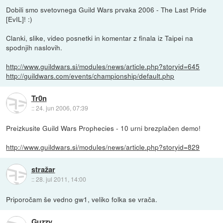
Dobili smo svetovnega Guild Wars prvaka 2006 - The Last Pride
[EvIL]! :)
Clanki, slike, video posnetki in komentar z finala iz Taipei na
spodnjih naslovih.
http://www.guildwars.si/modules/news/article.php?storyid=645
http://guildwars.com/events/championship/default.php
Tr0n
::
24. jun 2006, 07:39
Preizkusite Guild Wars Prophecies - 10 urni brezplačen demo!
http://www.guildwars.si/modules/news/article.php?storyid=829
stražar
::
28. jul 2011, 14:00
Priporočam še vedno gw1, veliko folka se vrača.
Guzzy