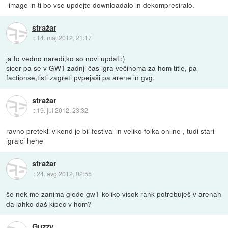
-image in ti bo vse updejte downloadalo in dekompresiralo.
stražar
::
14. maj 2012, 21:17
ja to vedno naredi,ko so novi updati:)
sicer pa se v GW1 zadnji čas igra večinoma za hom title, pa
factionse,tisti zagreti pvpejaši pa arene in gvg.
stražar
::
19. jul 2012, 23:32
ravno pretekli vikend je bil festival in veliko folka online , tudi stari
igralci hehe
stražar
::
24. avg 2012, 02:55
še nek me zanima glede gw1-koliko visok rank potrebuješ v arenah
da lahko daš kipec v hom?
Guzzy