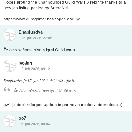
Hopes around the unannounced Guild Wars 3 reignite thanks to a
new job listing posted by ArenaNet
https://www.eurogamer.net/hopes-around-...
Enaplusdva
::
15. jan 2026, 23:08
Že čelo večnost nisem igral Guild wars.
IvoJan
::
2. feb 2026, 09:12
Enaplusdva
je
15. jan 2026 ob 23:08
izjavil
:
Že čelo večnost nisem igral Guild wars.
gw1 je dobil reforged update in par novih modeov, dobrodosel :)
oo7
::
6. jun 2026, 00:04