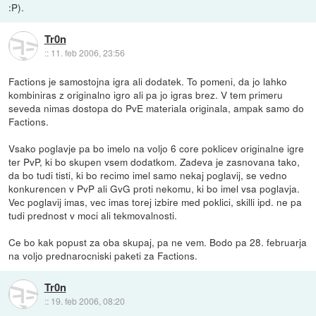
:P).
Tr0n
::
11. feb 2006, 23:56
Factions je samostojna igra ali dodatek. To pomeni, da jo lahko
kombiniras z originalno igro ali pa jo igras brez. V tem primeru
seveda nimas dostopa do PvE materiala originala, ampak samo do
Factions.
Vsako poglavje pa bo imelo na voljo 6 core poklicev originalne igre
ter PvP, ki bo skupen vsem dodatkom. Zadeva je zasnovana tako,
da bo tudi tisti, ki bo recimo imel samo nekaj poglavij, se vedno
konkurencen v PvP ali GvG proti nekomu, ki bo imel vsa poglavja.
Vec poglavij imas, vec imas torej izbire med poklici, skilli ipd. ne pa
tudi prednost v moci ali tekmovalnosti.
Ce bo kak popust za oba skupaj, pa ne vem. Bodo pa 28. februarja
na voljo prednarocniski paketi za Factions.
Tr0n
::
19. feb 2006, 08:20