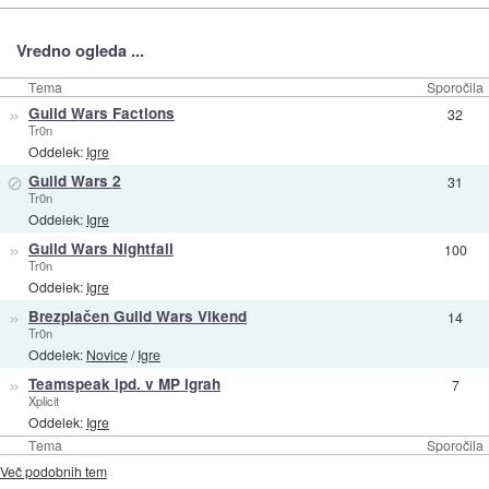
Vredno ogleda ...
Tema
Sporočila
»
Guild Wars Factions
32
Tr0n
Oddelek:
Igre
⊘
Guild Wars 2
31
Tr0n
Oddelek:
Igre
»
Guild Wars Nightfall
100
Tr0n
Oddelek:
Igre
»
Brezplačen Guild Wars Vikend
14
Tr0n
Oddelek:
Novice
/
Igre
»
Teamspeak ipd. v MP igrah
7
Xplicit
Oddelek:
Igre
Tema
Sporočila
Več podobnih tem