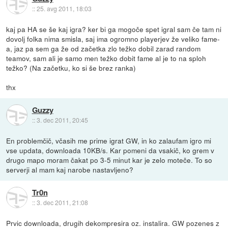
::
25. avg 2011, 18:03
kaj pa HA se še kaj igra? ker bi ga mogoče spet igral sam če tam ni
dovolj folka nima smisla, saj ima ogromno playerjev že veliko fame-
a, jaz pa sem ga že od začetka zlo težko dobil zarad random
teamov, sam ali je samo men težko dobit fame al je to na sploh
težko? (Na začetku, ko si še brez ranka)
thx
Guzzy
::
3. dec 2011, 20:45
En problemčič, včasih me prime igrat GW, in ko zalaufam igro mi
vse updata, downloada 10KB/s. Kar pomeni da vsakič, ko grem v
drugo mapo moram čakat po 3-5 minut kar je zelo moteče. To so
serverji al mam kaj narobe nastavljeno?
Tr0n
::
3. dec 2011, 21:08
Prvic downloada, drugih dekompresira oz. instalira. GW pozenes z